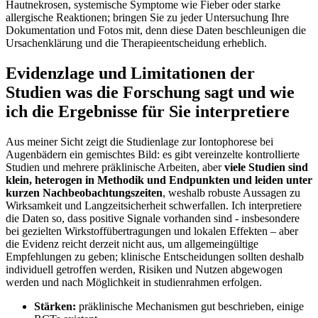
Hautnekrosen, systemische ⁤Symptome wie​ Fieber oder⁤ starke⁢
allergische Reaktionen; bringen Sie zu⁣ jeder Untersuchung Ihre
Dokumentation und Fotos‍ mit, denn diese Daten beschleunigen die
Ursachenklärung und‌ die ‍Therapieentscheidung erheblich.
Evidenzlage ‍und Limitationen der
Studien was​ die Forschung ‍sagt und wie​
ich die Ergebnisse für Sie interpretiere
Aus meiner Sicht zeigt die Studienlage zur ‌Iontophorese bei
Augenbädern ein gemischtes Bild: es gibt vereinzelte kontrollierte
Studien und ‌mehrere präklinische⁢ Arbeiten,​ aber‌
viele Studien sind
klein,⁢ heterogen in Methodik und‍ Endpunkten und⁤ leiden unter
kurzen Nachbeobachtungszeiten
,⁣ weshalb robuste Aussagen zu
Wirksamkeit und Langzeitsicherheit schwerfallen. Ich⁣ interpretiere
die Daten so, dass ⁤positive Signale vorhanden sind -‍ insbesondere
bei gezielten Wirkstoffübertragungen und lokalen Effekten – aber
die ‌Evidenz reicht derzeit nicht aus,⁤ um allgemeingültige
Empfehlungen zu geben; klinische Entscheidungen sollten deshalb
individuell‌ getroffen⁣ werden, Risiken und ​Nutzen​ abgewogen
⁢werden⁢ und nach Möglichkeit in‌ studienrahmen⁣ erfolgen.
Stärken:
präklinische Mechanismen gut beschrieben, einige⁣