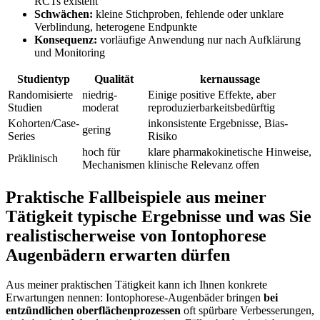
RCTs existent
Schwächen:
kleine Stichproben,​ fehlende ‍oder unklare
‍Verblindung, heterogene ⁢Endpunkte
Konsequenz:
vorläufige Anwendung nur nach‌ Aufklärung
und Monitoring
Studientyp
Qualität
kernaussage
Randomisierte
niedrig-
Einige positive Effekte, aber
Studien
moderat
reproduzierbarkeitsbedürftig
Kohorten/Case-
inkonsistente Ergebnisse, ‌Bias-
gering
Series
Risiko
hoch für‍
klare pharmakokinetische Hinweise,
Präklinisch
Mechanismen
klinische⁢ Relevanz offen
Praktische Fallbeispiele aus meiner
Tätigkeit ‍typische Ergebnisse und​ was Sie
realistischerweise von⁤ Iontophorese
Augenbädern erwarten dürfen
Aus meiner praktischen Tätigkeit kann⁢ ich Ihnen konkrete
Erwartungen nennen: Iontophorese-Augenbäder bringen
bei‌
entzündlichen oberflächenprozessen
oft​ spürbare Verbesserungen,