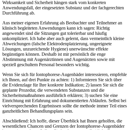
Wirksamkeit und ‌Sicherheit hängen⁣ stark vom konkreten
Anwendungsfall, der eingesetzten Substanz und der fachgerechten
Durchführung ab.
Aus‌ meiner eigenen Erfahrung als Beobachter und Teilnehmer an
klinisch begleiteten Anwendungen kann ich sagen:⁢ Richtig⁤
angewendet sind die⁤ Sitzungen⁣ gut tolerierbar und häufig
unkompliziert. Ich habe aber auch​ gelernt, dass vermeintlich kleine
⁤Abweichungen (falsche Elektrodenplatzierung, ungeeignete
Lösungen, unzureichende Hygiene) unerwünschte effekte
begünstigen​ können. Deshalb ist mir persönlich die enge
Abstimmung mit Augenärztinnen ​und Augenärzten sowie mit
speziell geschultem Personal besonders‍ wichtig.
Wenn Sie sich für Iontophorese-Augenbäder⁢ interessieren, empfehle
ich Ihnen, auf drei Punkte zu ⁢achten:⁢ 1) Informieren Sie‍ sich über
die Evidenzlage für Ihre konkrete Indikation; 2) lassen Sie sich die
geplante Prozedur, die verwendeten Substanzen und die
Sicherheitsmaßnahmen ausführlich erklären;⁤ 3) ​suchen Sie ‍eine
Einrichtung mit​ Erfahrung und dokumentierten ​Abläufen.‍ Selbst bei
vielversprechenden ⁣Ergebnissen ‌sollte ‍die methode immer Teil ‍eines
ganzheitlichen Behandlungsplans sein.
Abschließend: Ich⁤ hoffe, dieser Überblick hat ⁢Ihnen​ geholfen,​ die⁢
wesentlichen Chancen und Grenzen ​der Iontophorese-Augenbäder