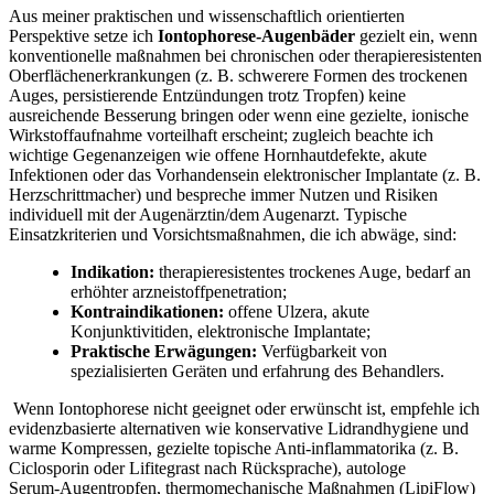
Aus meiner praktischen und wissenschaftlich orientierten‌
Perspektive setze ich
Iontophorese‑Augenbäder
‍gezielt ein, ⁣wenn
konventionelle maßnahmen bei chronischen⁣ oder ⁤therapieresistenten
Oberflächenerkrankungen ‌(z. B. schwerere Formen des trockenen
Auges, persistierende Entzündungen trotz Tropfen) keine
ausreichende ‌Besserung‌ bringen oder wenn eine​ gezielte, ⁢ionische
Wirkstoffaufnahme vorteilhaft erscheint; zugleich⁢ beachte ‍ich
wichtige Gegenanzeigen wie offene ⁤Hornhautdefekte, akute
Infektionen⁤ oder ‌das Vorhandensein elektronischer‌ Implantate ‍(z. B.
Herzschrittmacher) und bespreche immer Nutzen und Risiken
individuell mit der Augenärztin/dem Augenarzt. Typische
Einsatzkriterien und Vorsichtsmaßnahmen, die ich abwäge, sind:
Indikation:
therapieresistentes trockenes Auge, ​bedarf‍ an
erhöhter ⁤arzneistoffpenetration;
Kontraindikationen:
⁣offene Ulzera, akute
Konjunktivitiden, elektronische Implantate;
Praktische‌ Erwägungen:
Verfügbarkeit von
spezialisierten Geräten und erfahrung ‌des Behandlers.
⁣ Wenn Iontophorese nicht geeignet oder erwünscht ist, empfehle ich
evidenzbasierte alternativen wie konservative Lidrandhygiene und
warme ​Kompressen, gezielte topische Anti‑inflammatorika (z.​ B.
Ciclosporin oder ​Lifitegrast nach‌ Rücksprache), autologe
Serum‑Augentropfen, thermomechanische Maßnahmen (LipiFlow)