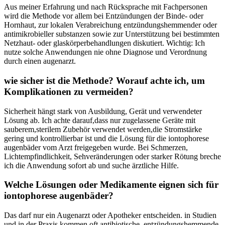
Aus meiner Erfahrung und nach​ Rücksprache mit Fachpersonen
wird die Methode vor allem bei⁣ Entzündungen der Binde- oder
Hornhaut, zur lokalen Verabreichung entzündungshemmender oder
antimikrobieller substanzen sowie zur⁣ Unterstützung ⁢bei bestimmten
Netzhaut- oder glaskörperbehandlungen diskutiert. Wichtig: Ich
nutze solche Anwendungen nie ohne ⁤Diagnose und Verordnung
durch⁣ einen augenarzt.
wie‌ sicher​ ist⁤ die Methode? Worauf achte ich, um
Komplikationen zu vermeiden?
Sicherheit hängt stark ‌von⁢ Ausbildung, Gerät⁣ und verwendeter
Lösung ab. ​Ich ‍achte darauf,dass nur zugelassene Geräte‌ mit
sauberem,sterilem Zubehör verwendet werden,die Stromstärke
gering und kontrollierbar ist⁤ und die Lösung für die iontophorese
augenbäder vom Arzt freigegeben wurde. Bei Schmerzen,
Lichtempfindlichkeit, Sehveränderungen oder starker Rötung breche
ich​ die Anwendung sofort ab und suche ⁤ärztliche ⁢Hilfe.
Welche Lösungen oder Medikamente eignen sich für
iontophorese augenbäder?
Das darf ​nur ein ‌Augenarzt oder Apotheker entscheiden. in Studien⁢
und in der Praxis kommen oft antibiotische, entzündungshemmende