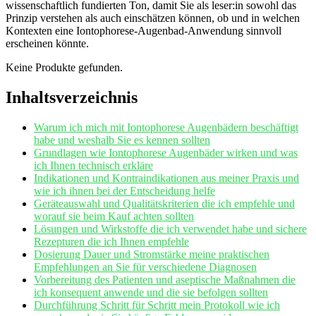
wissenschaftlich fundierten Ton, damit Sie als ‍leser:in sowohl ‍das
Prinzip verstehen als ⁢auch einschätzen können, ob und⁢ in welchen
Kontexten eine Iontophorese-Augenbad-Anwendung sinnvoll
erscheinen könnte.
Keine Produkte gefunden.
Inhaltsverzeichnis
Warum ‌ich mich mit Iontophorese Augenbädern beschäftigt​
habe ​und weshalb Sie es kennen sollten
Grundlagen⁣ wie ⁤Iontophorese Augenbäder ‍wirken und ​was
ich Ihnen technisch erkläre
Indikationen​ und Kontraindikationen aus meiner Praxis und
wie ich ⁣ihnen bei der Entscheidung helfe
Geräteauswahl und Qualitätskriterien die ich empfehle und
worauf⁤ sie beim Kauf achten sollten
Lösungen und Wirkstoffe die ich​ verwendet habe und sichere
Rezepturen die ich Ihnen empfehle
Dosierung Dauer ‌und Stromstärke meine praktischen
Empfehlungen an Sie für verschiedene Diagnosen
Vorbereitung des Patienten ​und ‍aseptische Maßnahmen die
‌ich ​konsequent anwende ‌und die sie ‌befolgen sollten
Durchführung⁤ Schritt für Schritt mein⁣ Protokoll wie‍ ich