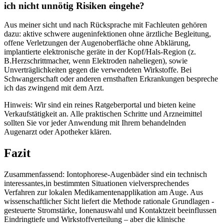
ich nicht unnötig Risiken eingehe?
Aus meiner sicht⁣ und nach Rücksprache​ mit Fachleuten gehören
dazu: aktive schwere augeninfektionen ohne ärztliche Begleitung,
offene Verletzungen der Augenoberfläche ohne Abklärung,
implantierte ⁣elektronische ⁤geräte in ‌der Kopf/Hals-Region (z.
B.Herzschrittmacher, wenn⁤ Elektroden naheliegen), sowie
Unverträglichkeiten gegen⁣ die verwendeten Wirkstoffe. Bei
Schwangerschaft oder anderen ‍ernsthaften Erkrankungen bespreche
ich das zwingend mit⁢ dem Arzt.
Hinweis: Wir sind ein reines Ratgeberportal und ‍bieten keine
Verkaufstätigkeit an. ‌Alle praktischen ⁢Schritte und ⁢Arzneimittel
sollten Sie vor jeder Anwendung mit ​Ihrem behandelnden
Augenarzt​ oder Apotheker klären.
Fazit
Zusammenfassend: Iontophorese-Augenbäder⁤ sind ein technisch
interessantes,in ‌bestimmten Situationen vielversprechendes
Verfahren zur ‌lokalen Medikamentenapplikation am Auge. Aus
wissenschaftlicher Sicht ‍liefert ‌die Methode rationale Grundlagen ⁣-
gesteuerte Stromstärke, Ionenauswahl und Kontaktzeit beeinflussen
Eindringtiefe und Wirkstoffverteilung – aber die klinische