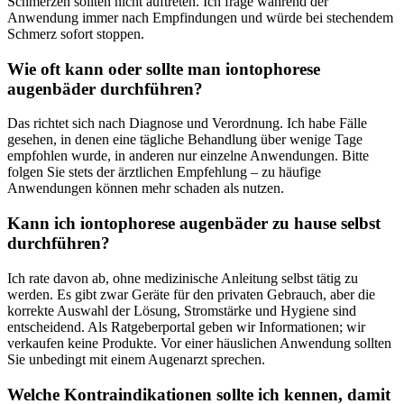
Schmerzen sollten nicht auftreten. Ich frage während‌ der
Anwendung‌ immer nach Empfindungen und würde bei stechendem
Schmerz sofort stoppen.
Wie oft​ kann oder sollte man iontophorese
augenbäder‍ durchführen?
Das richtet sich nach Diagnose und Verordnung.‌ Ich habe Fälle
⁤gesehen, in denen eine tägliche‍ Behandlung⁢ über wenige Tage
⁣empfohlen wurde, in anderen nur einzelne Anwendungen.‌ Bitte
folgen ⁤Sie⁣ stets der ärztlichen Empfehlung – zu häufige
Anwendungen können mehr schaden als nutzen.
Kann ich iontophorese augenbäder zu ⁣hause selbst
durchführen?
Ich rate ⁢davon ab, ohne medizinische Anleitung selbst tätig zu
werden. Es gibt⁤ zwar Geräte​ für ⁢den privaten Gebrauch, aber die
⁤korrekte Auswahl der Lösung, Stromstärke und Hygiene sind ​
entscheidend. Als Ratgeberportal geben wir ⁢Informationen; wir
verkaufen keine ‍Produkte. Vor einer häuslichen Anwendung sollten
Sie unbedingt mit einem Augenarzt sprechen.
Welche Kontraindikationen sollte ich kennen,‍ damit