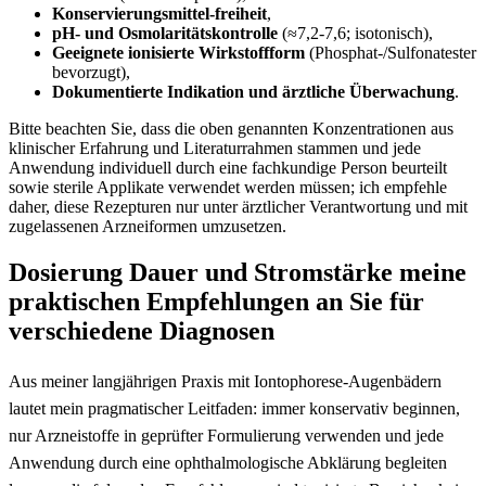
Konservierungsmittel-freiheit
,
pH- und Osmolaritätskontrolle
(≈7,2-7,6; isotonisch),
Geeignete⁢ ionisierte ‌Wirkstoffform
(Phosphat-/Sulfonatester
‍bevorzugt),
Dokumentierte Indikation und ärztliche Überwachung
.
Bitte beachten Sie, dass die‍ oben genannten Konzentrationen aus
klinischer Erfahrung​ und Literaturrahmen stammen und jede
Anwendung individuell durch eine fachkundige Person beurteilt
sowie ⁢sterile Applikate ‍verwendet ⁢werden müssen; ich ‌empfehle
daher, diese Rezepturen nur‌ unter ärztlicher Verantwortung und mit
zugelassenen Arzneiformen umzusetzen.
Dosierung Dauer und Stromstärke meine
praktischen Empfehlungen⁣ an Sie für
verschiedene Diagnosen
Aus meiner langjährigen Praxis mit ⁢Iontophorese-Augenbädern
lautet mein pragmatischer Leitfaden: immer​ konservativ beginnen,
nur Arzneistoffe in geprüfter Formulierung verwenden und jede
⁤Anwendung durch ⁢eine ophthalmologische Abklärung begleiten