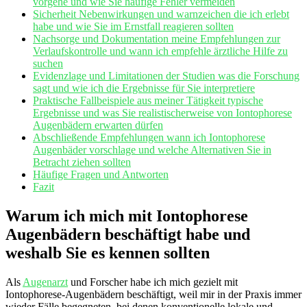
vorgehe und wie Sie häufige Fehler vermeiden
Sicherheit Nebenwirkungen⁢ und warnzeichen die ​ich erlebt
habe und wie⁢ Sie im Ernstfall reagieren‍ sollten
Nachsorge⁢ und Dokumentation meine Empfehlungen zur
Verlaufskontrolle und ⁢wann ‌ich empfehle ärztliche Hilfe zu
suchen
Evidenzlage ⁣und ⁤Limitationen der Studien was die ​Forschung
sagt ‌und wie ich die ⁢Ergebnisse‍ für Sie interpretiere
Praktische⁢ Fallbeispiele aus⁤ meiner Tätigkeit ‍typische
⁤Ergebnisse und was Sie realistischerweise⁢ von ⁢Iontophorese​
Augenbädern‌ erwarten dürfen
Abschließende Empfehlungen‍ wann ich Iontophorese⁢
Augenbäder vorschlage⁤ und welche Alternativen ⁣Sie in
Betracht ‍ziehen sollten
Häufige Fragen und ​Antworten
Fazit
Warum ich mich⁤ mit⁢ Iontophorese
Augenbädern beschäftigt⁢ habe​ und
weshalb Sie es kennen ​sollten
Als⁤
Augenarzt
​ und Forscher habe ich‍ mich gezielt mit‌
Iontophorese‑Augenbädern beschäftigt, weil mir⁣ in der Praxis ‍immer
wieder ⁣Fälle begegneten, bei denen konventionelle lokale und