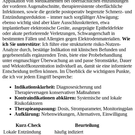
Applikation von Medikamenten bei⁢ oberflächlichen ⁣entzündungen
der vorderen Augenabschnitte, therapieresistente ⁢oberflächliche
Infektionen, sowie die gezielte postoperativ begrenzte Schmerz- und
⁣Entzündungsreduktion – immer​ nach sorgfältiger Abwägung;
ebenso‌ wichtig sind aber klare ​Ausschlusskriterien, etwa
⁢implantierbare ‌elektronische Geräte, ausgeprägte Epitheldefekte
⁣oder ‌akute ‌perforierende⁤ Verletzungen,​ Schwangerschaft in
⁢bestimmten Fällen und Allergien ‍gegen Elektrodenmaterialien.
Wie
ich Sie unterstütze
: Ich führe eine strukturierte risiko-Nutzen-
Analyze durch, bestätige Indikation mit klinischen Befunden und
gegebenenfalls ergänzenden Tests, biete eine‍ Probebehandlung
unter​ engmaschiger Überwachung an und​ passe⁣ Stromstärke, ​Dauer
und Wirkstoffkonzentration individuell ​an, damit​ sie ⁤eine ⁣informierte
Entscheidung treffen können. Im Überblick die wichtigsten Punkte,
die ich vor jedem Eingriff bespreche:
Indikationsklarheit:
Diagnosesicherung und
Therapieversagen ⁣konservativer Maßnahmen
Kontraindikationen abklären:
Systemische und lokale
⁢Risikofaktoren
Therapieanpassung:
⁢Dosis, Stromparameter, Monitoringplan
Aufklärung:
Nebenwirkungen, Alternativen, ‍Einwilligung
Kurz-Check
Beurteilung
Lokale Entzündung
häufig indiziert