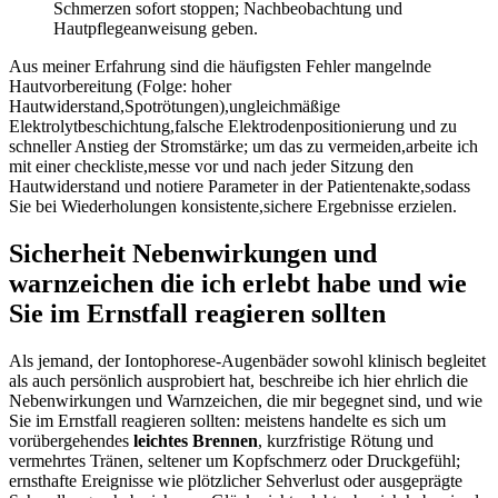
Schmerzen sofort stoppen; Nachbeobachtung und‍
Hautpflegeanweisung geben.
Aus meiner ‍Erfahrung sind die häufigsten Fehler ⁤mangelnde‍
Hautvorbereitung (Folge: hoher
Hautwiderstand,Spotrötungen),ungleichmäßige
Elektrolytbeschichtung,falsche Elektrodenpositionierung⁣ und zu
schneller Anstieg der Stromstärke;⁢ um das zu vermeiden,arbeite‌ ich
mit⁢ einer checkliste,messe vor⁣ und nach jeder Sitzung den
‌Hautwiderstand ⁢und notiere Parameter in der Patientenakte,sodass
Sie bei Wiederholungen konsistente,sichere Ergebnisse erzielen.
Sicherheit Nebenwirkungen und
warnzeichen die ich‍ erlebt habe ​und wie
Sie im Ernstfall reagieren sollten
Als jemand, der Iontophorese-Augenbäder sowohl klinisch begleitet
‍als auch persönlich ausprobiert⁤ hat, beschreibe ich hier ehrlich ​die
Nebenwirkungen und Warnzeichen, die mir begegnet sind, und wie
Sie im ⁣Ernstfall reagieren‌ sollten: meistens handelte es‌ sich um
vorübergehendes
leichtes Brennen
, kurzfristige Rötung und
vermehrtes Tränen, seltener um Kopfschmerz oder Druckgefühl;
ernsthafte Ereignisse ‍wie plötzlicher Sehverlust oder ausgeprägte