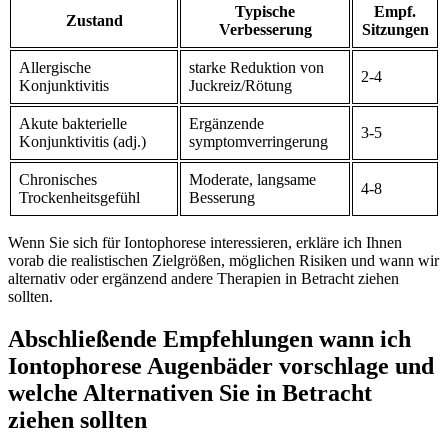
Typische
Empf.
Zustand
Verbesserung
Sitzungen
Allergische
starke ‌Reduktion ​von
2-4
Konjunktivitis
‍Juckreiz/Rötung
Akute bakterielle
Ergänzende
3-5
Konjunktivitis (adj.)
symptomverringerung
Chronisches
Moderate, langsame
4-8
⁣Trockenheitsgefühl
Besserung
Wenn Sie sich für ⁢Iontophorese interessieren, erkläre ich Ihnen
vorab die realistischen Zielgrößen, möglichen⁣ Risiken ⁣und ‍wann wir
alternativ oder ergänzend andere Therapien in Betracht ziehen
sollten.
Abschließende Empfehlungen wann ‌ich⁢
Iontophorese ​Augenbäder vorschlage und
‍welche Alternativen Sie in ⁤Betracht​
ziehen ‌sollten