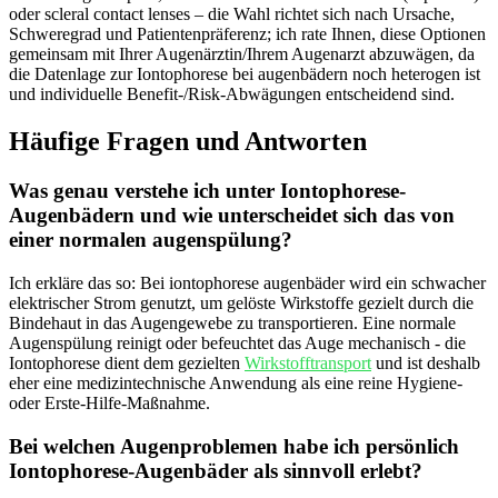
oder scleral contact lenses – die ‍Wahl richtet sich nach Ursache,
Schweregrad und Patientenpräferenz; ich rate Ihnen, diese Optionen
gemeinsam mit Ihrer Augenärztin/Ihrem Augenarzt‍ abzuwägen, da
die‌ Datenlage zur Iontophorese bei augenbädern noch heterogen ist
und individuelle Benefit‑/Risk‑Abwägungen entscheidend sind.
Häufige Fragen und Antworten
Was genau ⁣verstehe ich unter Iontophorese-
Augenbädern und⁢ wie unterscheidet sich das von
einer normalen augenspülung?
Ich erkläre das so: Bei iontophorese augenbäder ‍wird ein‌ schwacher
elektrischer Strom genutzt, um‌ gelöste Wirkstoffe ‍gezielt durch die
Bindehaut in das Augengewebe zu transportieren. Eine normale
Augenspülung reinigt oder befeuchtet⁢ das Auge mechanisch ⁢- die
⁣Iontophorese dient dem gezielten
Wirkstofftransport
und ist deshalb
eher eine medizintechnische Anwendung als eine reine Hygiene-⁣
oder Erste-Hilfe-Maßnahme.
Bei welchen Augenproblemen ‍habe ich persönlich
Iontophorese-Augenbäder als sinnvoll erlebt?