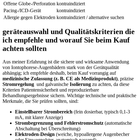
Offene Globe-/Perforation
kontraindiziert
Pacing-/ICD-Gerät
kontraindiziert
Allergie‍ gegen Elektroden
kontraindiziert / ⁣alternative suchen
geräteauswahl​ und Qualitätskriterien die
ich‌ empfehle‍ und worauf Sie beim Kauf
achten sollten
Aus meiner Erfahrung ist die sichere ⁢und wirksame Anwendung
von Iontophorese-Augenbädern ‌stark⁤ von ‍der Gerätqualität
abhängig; ich empfehle deshalb, beim Kauf vorrangig auf ⁢
medizinische Zulassung (z. B. CE als Medizinprodukt)
, präzise
Stromregelung
⁢ und galvanische
Isolierung
zu achten, da ⁤diese
Kriterien Patientensicherheit und reproduzierbare
Behandlungsergebnisse sichern. Wichtige technische und praktische
⁤Merkmale, ‌die Sie prüfen sollten, sind: ​
Einstellbarer⁣ Strombereich
(fein dosierbar, typisch 0,1-3
mA, mit klarer Anzeige)
Strombegrenzung und Fehlerstromschutz
(automatische
Abschaltung bei Überschreitung)
Elektroden-Design
(weiche, hypoallergene Augenbecher
oder Einwegpolster, anatomisch passend)