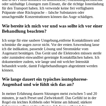
oder salzhaltige Lösungen zum Einsatz,‍ die ​die richtige Ionenladung
für‍ den ‌Transport haben. Ich verwende keine frei verfügbaren
Präparate ohne Rücksprache​ – falsche Substanzen oder
unsachgemäße ⁢Konzentrationen können⁣ das Auge schädigen.
Wie bereite ich mich vor ⁣und was sollte ich vor einer
Behandlung beachten?
Ich sorge für eine saubere Umgebung,entferne⁤ Kontaktlinsen und
schminke ⁢die augen zuvor ⁢nicht. Vor‍ der ersten⁣ Anwendung lasse⁢
ich die indikation, passende Lösung und Stromstärke vom
Augenarzt bestätigen. Das Gerät‍ und die Elektroden müssen sterile
oder zumindest einwandfrei gereinigte Kontaktflächen haben. Ich
dokumentiere zudem, wie lange und mit welcher Intensität ​
behandelt wurde, damit Folgebehandlungen abgestimmt werden‌
können.
Wie lange dauert ein typisches iontophorese-
Augenbad und wie fühlt sich das an?
In meiner Erfahrung dauern Sitzungen meist zwischen 5 und 20
minuten, ⁣je ⁢nach Preset und Zielwirkstoff. Das ⁣Gefühl‌ ist in der
Regel​ ein leichtes Kribbeln‌ oder Wärme am lidrand; stärkere