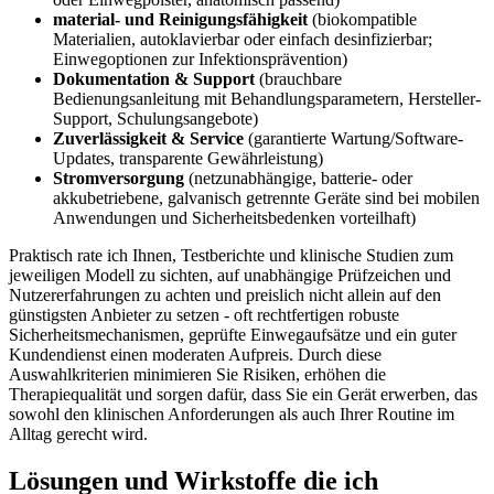
material- und Reinigungsfähigkeit
(biokompatible
Materialien,⁤ autoklavierbar oder einfach desinfizierbar;
Einwegoptionen zur ​Infektionsprävention)
Dokumentation & Support
(brauchbare
⁢Bedienungsanleitung ​mit Behandlungsparametern, Hersteller-
Support, Schulungsangebote)
Zuverlässigkeit & Service
(garantierte Wartung/Software-
Updates, transparente Gewährleistung)
Stromversorgung
(netzunabhängige, batterie- oder​
akkubetriebene, ‌galvanisch getrennte Geräte sind bei‌ mobilen
Anwendungen und​ Sicherheitsbedenken⁤ vorteilhaft)
Praktisch ⁤rate ich ‍Ihnen, ⁣Testberichte und klinische Studien zum
jeweiligen Modell zu sichten, auf unabhängige ⁢Prüfzeichen und
Nutzererfahrungen zu achten und preislich nicht⁢ allein auf den
günstigsten Anbieter zu setzen -‌ oft‌ rechtfertigen robuste
Sicherheitsmechanismen, ⁤geprüfte Einwegaufsätze und ein guter
Kundendienst einen moderaten Aufpreis. Durch diese
Auswahlkriterien minimieren ‌Sie Risiken, ​erhöhen​ die
Therapiequalität und ‌sorgen dafür, dass Sie ein Gerät erwerben, das
sowohl den⁤ klinischen Anforderungen als auch Ihrer Routine im
Alltag gerecht wird.
Lösungen und Wirkstoffe die​ ich