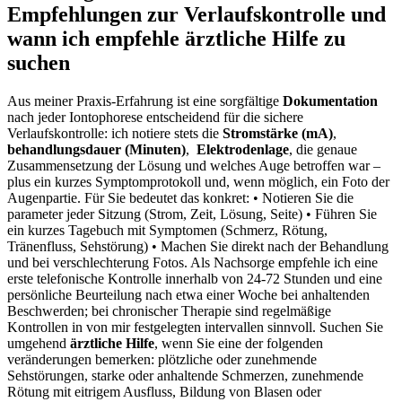
Empfehlungen zur Verlaufskontrolle und
wann‌ ich empfehle ärztliche Hilfe zu
suchen
Aus meiner Praxis-Erfahrung ist eine sorgfältige
Dokumentation
nach⁤ jeder Iontophorese entscheidend‍ für die sichere ​
Verlaufskontrolle: ich notiere ⁣stets die
Stromstärke (mA)
,
behandlungsdauer ⁢(Minuten)
, ⁢
Elektrodenlage
, die genaue
Zusammensetzung der Lösung und welches Auge betroffen war –
plus ein kurzes‍ Symptomprotokoll ⁢und, wenn ⁤möglich, ein Foto der
Augenpartie. Für Sie ⁤bedeutet das konkret: • ‍Notieren Sie die
parameter ‍jeder Sitzung (Strom,‍ Zeit, Lösung, Seite)​ • Führen‍ Sie
ein kurzes Tagebuch mit Symptomen (Schmerz, Rötung,
Tränenfluss, Sehstörung) • Machen Sie direkt‍ nach der Behandlung⁢
und bei verschlechterung Fotos. Als⁤ Nachsorge empfehle ich eine
erste telefonische Kontrolle innerhalb von 24-72⁢ Stunden und⁣ eine‌
persönliche Beurteilung nach etwa einer Woche bei anhaltenden
Beschwerden; bei⁤ chronischer Therapie sind regelmäßige​
Kontrollen in ⁣von mir festgelegten intervallen ‌sinnvoll. Suchen Sie
⁣umgehend
ärztliche Hilfe
,‌ wenn Sie⁣ eine der folgenden⁣
veränderungen bemerken: plötzliche oder zunehmende
⁢Sehstörungen, starke oder anhaltende Schmerzen, zunehmende
Rötung mit eitrigem ‌Ausfluss, Bildung‌ von Blasen oder