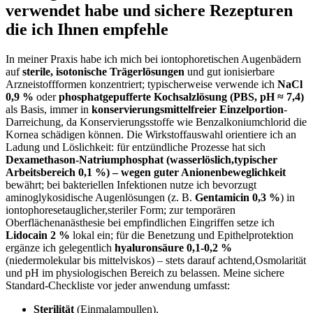
verwendet habe und sichere ‌Rezepturen⁢
die ich Ihnen empfehle
In meiner Praxis ⁢habe ich mich bei‍ iontophoretischen Augenbädern
auf
sterile, isotonische Trägerlösungen
und ‍gut ionisierbare
Arzneistoffformen ⁣konzentriert; typischerweise verwende ⁢ich
NaCl
0,9 %
oder
phosphatgepufferte Kochsalzlösung (PBS, pH ≈ 7,4)
als Basis, immer in
konservierungsmittelfreier‍ Einzelportion
-
Darreichung, da Konservierungsstoffe wie Benzalkoniumchlorid die
Kornea ⁤schädigen können.​ Die Wirkstoffauswahl orientiere​ ich an
Ladung und Löslichkeit: für entzündliche Prozesse hat sich
Dexamethason‑Natriumphosphat (wasserlöslich,typischer
Arbeitsbereich 0,1 %) – wegen guter Anionenbeweglichkeit
bewährt; bei bakteriellen Infektionen nutze ich bevorzugt
aminoglykosidische ​Augenlösungen (z. B.
Gentamicin ⁣0,3 %
) in
iontophoresetauglicher,steriler Form; zur temporären
Oberflächenanästhesie bei ‌empfindlichen Eingriffen setze ⁣ich
Lidocain 2 %
lokal ein; für die Benetzung⁢ und Epithelprotektion
ergänze ich gelegentlich
hyaluronsäure 0,1-0,2 %
(niedermolekular bis‌ mittelviskos) – stets darauf achtend,Osmolarität
und pH im physiologischen Bereich zu belassen. Meine sichere
Standard-Checkliste vor jeder anwendung umfasst:
Sterilität
(Einmalampullen),