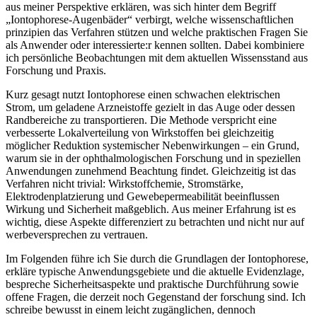
aus meiner Perspektive erklären, was sich hinter dem Begriff
„Iontophorese-Augenbäder“ verbirgt, welche wissenschaftlichen​
prinzipien das Verfahren stützen und welche praktischen Fragen Sie
als Anwender oder interessierte:r⁢ kennen sollten. Dabei ⁢kombiniere
ich persönliche Beobachtungen mit dem ​aktuellen Wissensstand aus
Forschung und Praxis.
Kurz ​gesagt nutzt Iontophorese einen schwachen elektrischen
⁣Strom, um ⁤geladene Arzneistoffe gezielt‌ in das Auge ‌oder dessen
Randbereiche zu transportieren. Die Methode verspricht eine
verbesserte Lokalverteilung von⁣ Wirkstoffen bei gleichzeitig
möglicher Reduktion systemischer Nebenwirkungen – ein Grund,
warum sie ⁤in der ⁣ophthalmologischen⁢ Forschung ‍und in ​speziellen
Anwendungen zunehmend Beachtung findet. Gleichzeitig ist das
Verfahren nicht trivial: Wirkstoffchemie, Stromstärke,
Elektrodenplatzierung⁢ und Gewebepermeabilität beeinflussen‍
Wirkung und Sicherheit​ maßgeblich. Aus meiner Erfahrung ist⁣ es
⁣wichtig, diese Aspekte differenziert zu betrachten und nicht nur auf
werbeversprechen⁤ zu vertrauen.
Im‌ Folgenden führe ich Sie durch die Grundlagen der ​Iontophorese,
erkläre typische Anwendungsgebiete und die aktuelle Evidenzlage,‍
bespreche Sicherheitsaspekte und praktische⁣ Durchführung sowie
offene ​Fragen, die ⁤derzeit noch Gegenstand der forschung sind. Ich
schreibe bewusst in einem‌ leicht zugänglichen, ⁢dennoch