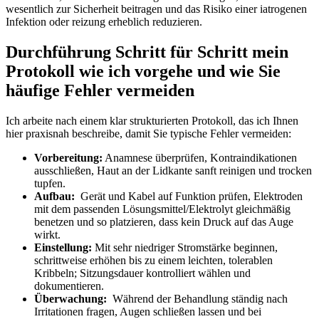
‌wesentlich ‍zur Sicherheit beitragen und das ‍Risiko einer iatrogenen
Infektion oder⁢ reizung erheblich reduzieren.
Durchführung Schritt für Schritt‌ mein
⁢Protokoll‌ wie ich vorgehe ⁣und wie Sie
häufige Fehler vermeiden
Ich arbeite nach ⁢einem klar strukturierten Protokoll, das ich Ihnen
hier ⁤praxisnah beschreibe, damit Sie typische Fehler​ vermeiden:
Vorbereitung:
Anamnese überprüfen, ​Kontraindikationen
ausschließen, Haut an ​der Lidkante sanft reinigen und trocken
tupfen.
Aufbau:
‍ Gerät ⁤und Kabel auf Funktion prüfen, Elektroden
⁢mit dem passenden Lösungsmittel/Elektrolyt⁤ gleichmäßig
‍benetzen und⁣ so platzieren, ​dass kein Druck auf das Auge
wirkt.
Einstellung:
Mit ⁣sehr niedriger ‍Stromstärke beginnen,
schrittweise erhöhen bis zu einem leichten, tolerablen
Kribbeln; Sitzungsdauer kontrolliert wählen und
dokumentieren.
Überwachung:
⁣ Während‍ der⁢ Behandlung ⁢ständig ‌nach‌
Irritationen fragen, Augen⁤ schließen lassen und ⁣bei