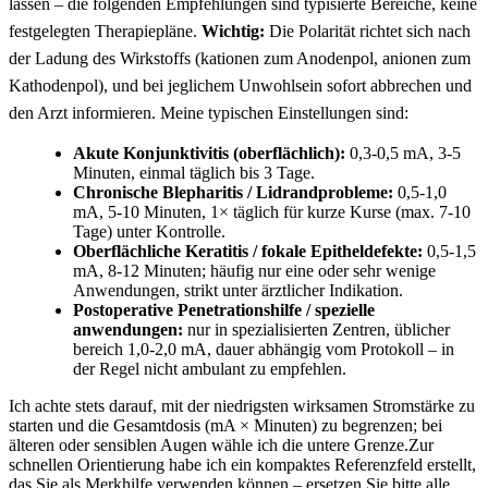
lassen – die folgenden Empfehlungen sind typisierte Bereiche, keine
festgelegten Therapiepläne.
Wichtig:
Die Polarität‌ richtet sich nach
der⁤ Ladung des Wirkstoffs⁣ (kationen zum Anodenpol, anionen zum
Kathodenpol), und⁣ bei ‍jeglichem Unwohlsein sofort abbrechen und​
den Arzt informieren. Meine typischen⁣ Einstellungen sind: ⁣
Akute​ Konjunktivitis (oberflächlich):
0,3-0,5 mA, 3-5
Minuten, einmal täglich ⁣bis⁤ 3 Tage.
Chronische ‍Blepharitis / Lidrandprobleme:
0,5-1,0‌
mA, 5-10 Minuten, 1× täglich ⁤für kurze ⁣Kurse‌ (max. 7-10
‌Tage) unter Kontrolle.
Oberflächliche‌ Keratitis /‌ fokale Epitheldefekte:
0,5-1,5
mA, 8-12 Minuten; häufig nur eine oder sehr​ wenige
Anwendungen, ⁢strikt unter ärztlicher Indikation.
Postoperative Penetrationshilfe /‌ spezielle​
anwendungen:
nur in spezialisierten Zentren, üblicher
bereich 1,0-2,0 mA, dauer⁢ abhängig⁣ vom Protokoll – ⁤in ​
der Regel ⁤nicht ambulant zu empfehlen.
Ich achte stets darauf, mit der niedrigsten ⁢wirksamen Stromstärke zu
starten und die Gesamtdosis (mA × Minuten) zu begrenzen; bei
älteren ‌oder⁣ sensiblen Augen wähle ich⁣ die untere Grenze.Zur
schnellen Orientierung⁣ habe ich ein kompaktes ‌Referenzfeld erstellt,
⁢das Sie ‌als Merkhilfe verwenden können – ersetzen Sie bitte alle