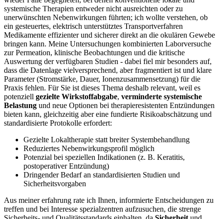
systemische⁢ Therapien​ entweder nicht ausreichten⁤ oder zu
unerwünschten Nebenwirkungen führten; ich wollte verstehen,⁤ ob ​
ein gesteuertes, elektrisch unterstütztes⁢ Transportverfahren
Medikamente‌ effizienter und sicherer direkt⁢ an die okulären Gewebe
bringen⁣ kann. ⁢Meine ​Untersuchungen kombinierten‍ Laborversuche
zur‌ Permeation, klinische Beobachtungen und die kritische
Auswertung der verfügbaren Studien ‍- dabei fiel mir besonders auf,​
dass die Datenlage vielversprechend, aber ​fragmentiert ist und klare‍
Parameter (Stromstärke, Dauer, Ionenzusammensetzung) für die
Praxis fehlen.⁣ Für Sie ist​ dieses Thema deshalb relevant, weil es
potenziell⁤
gezielte Wirkstoffabgabe
,
verminderte systemische
Belastung
und neue Optionen bei therapieresistenten Entzündungen
bieten kann, gleichzeitig aber eine fundierte⁣ Risikoabschätzung⁤ und
standardisierte ⁣Protokolle erfordert: ‌
Gezielte Lokaltherapie‍ statt breiter Systembehandlung
Reduziertes Nebenwirkungsprofil möglich
Potenzial bei speziellen Indikationen (z. B. Keratitis,
postoperativer Entzündung)
Dringender Bedarf an standardisierten ​Studien und
Sicherheitsvorgaben
Aus meiner erfahrung⁤ rate ich Ihnen, informierte⁤ Entscheidungen zu​
treffen und bei Interesse spezialzentren aufzusuchen, die strenge
⁣Sicherheits‑ und⁣ Qualitätsstandards einhalten, da
Sicherheit
und