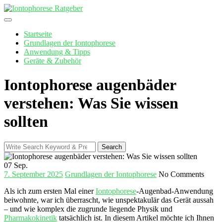
Skip
to
content
Startseite
Grundlagen der Iontophorese
Anwendung & Tipps
Geräte & Zubehör
Iontophorese augenbäder
verstehen: Was Sie wissen
sollten
Search
Search
for:
07
Sep.
7. September 2025
Grundlagen der Iontophorese
No Comments
Als ich zum ersten Mal einer
Iontophorese
-Augenbad-Anwendung
‍beiwohnte, war ich ​überrascht, wie unspektakulär das Gerät aussah
– und wie komplex die zugrunde‍ liegende Physik und
Pharmakokinetik
tatsächlich ‍ist. In diesem Artikel ⁣möchte ich Ihnen