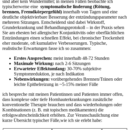
sind aber kein Wundermittel; in meinen Fällen‌ beobachte ich
typischerweise eine ‍
symptomatische linderung⁤ (Rötung,
brennen,⁣ Fremdkörpergefühl)
innerhalb⁤ von Tagen ​und eine ​
deutliche ‌objektivierbare Besserung‍ der entzündungsparameter nach
mehreren Sitzungen. Entscheidend sind dabei​ Wirkstoff,
Grunderkrankung und Behandlungsprotokoll – in​ der Praxis sehen
Sie am ehesten bei‌ allergischer Konjunktivitis oder oberflächlichen
Entzündungen ⁤einen schnellen Effekt, bei chronischer Trockenheit
eher moderate, ⁣oft‌ kumulative ‍Verbesserungen. Typische,
realistische Erwartungen fasse ⁣ich so zusammen:
Erstes Ansprechen:
meist innerhalb 48-72 Stunden
Maximale Wirkung:
nach 2-6⁢ Sitzungen
Erwarteter Effektumfang:
30-70% subjektive
Symptomreduktion,‍ je nach Indikation
Nebenwirkungen:
​vorübergehendes Brennen/Tränen‌ oder‍
leichte Epithelreizung in⁤ ~5-15% meiner Fälle
ich bespreche mit meinen Patientinnen und Patienten immer ⁣offen,
dass komplexe oder tiefe Hornhauterkrankungen zusätzliche⁣
konventionelle Therapie brauchen und dass wiederholungen oder
Kombinationen (z. B. ⁤mit topischen medikamenten)​ die
erfolgswahrscheinlichkeit erhöhen. Zur‍ Veranschaulichung eine
kurze Übersicht typischer ‌Fälle,wie ich sie erlebt ‍habe: