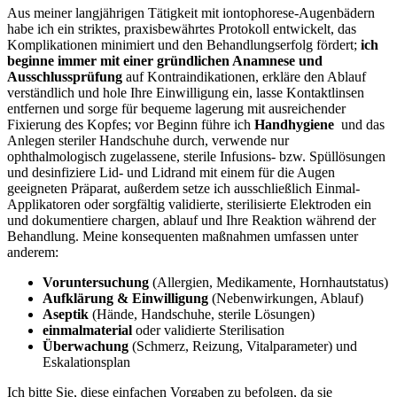
Aus meiner langjährigen Tätigkeit mit iontophorese-Augenbädern
habe ich ‌ein ​striktes, praxisbewährtes Protokoll entwickelt, das
Komplikationen minimiert und den⁤ Behandlungserfolg fördert;⁢
ich
beginne immer mit einer ⁣gründlichen Anamnese und
Ausschlussprüfung
auf ⁣Kontraindikationen,⁣ erkläre den Ablauf
verständlich und hole Ihre Einwilligung ein, ‍lasse ​Kontaktlinsen
entfernen‌ und sorge für bequeme‍ lagerung mit⁣ ausreichender
Fixierung des Kopfes; ​vor Beginn führe ich
Handhygiene
⁤ und das
Anlegen steriler Handschuhe durch, verwende ‍nur
ophthalmologisch zugelassene, sterile Infusions- bzw. Spüllösungen
und desinfiziere ⁢Lid- und Lidrand⁢ mit einem für​ die Augen
geeigneten Präparat, außerdem setze ich ausschließlich Einmal-
Applikatoren oder sorgfältig validierte, sterilisierte Elektroden ein
und dokumentiere chargen, ⁣ablauf und Ihre ⁣Reaktion​ während der
Behandlung. Meine konsequenten maßnahmen‍ umfassen unter⁣
anderem:
Voruntersuchung
(Allergien, Medikamente, Hornhautstatus)
Aufklärung‍ & Einwilligung
⁣(Nebenwirkungen, ⁣Ablauf)
Aseptik
(Hände, Handschuhe, sterile Lösungen)
einmalmaterial
oder validierte Sterilisation
Überwachung
(Schmerz, Reizung, Vitalparameter) und⁢
Eskalationsplan
Ich ⁣bitte‌ Sie, ⁣diese einfachen Vorgaben zu befolgen, da sie