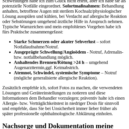
Schwellungen habe ich zum Glück nicht erlebt, aber ich habe sie als
potenzielle Notfälle eingeordnet.
Sofortmaßnahmen:
Behandlung
anhalten, ⁢betroffene Augen mit sterilem⁢ Kochsalz/physiologischer
Lösung ausspülen und kühlen, bei Verdacht auf allergische‌ Reaktion
oder Sehstörungen umgehend ärztliche Hilfe in Anspruch nehmen.
Typische Warnzeichen und‍ mein ⁤empfohlenes⁢ Vorgehen habe ich
fürs Praktische zusammengefasst:
Starke ⁢Schmerzen oder akuter ⁢Sehverlust
– sofort
Notfallaufnahme/Notruf.
Ausgeprägte⁢ Schwellung/Angioödem
‍- Notruf, Adrenalin-
bzw. notfallbehandlung möglich.
Anhaltendes‌ Brennen/Rötung ​>24 h
– umgehend
Augenarzttermin,ggf. Keimabstrich.
Atemnot, Schwindel, systemische Symptome
– Notruf
(mögliche generalisierte allergische Reaktion).
Zusätzlich empfehle‌ ich, sofort⁣ Fotos ​zu machen, ‌die ⁢verwendeten⁢
Lösungen und ​Geräteeinstellungen zu notieren ​und⁣ diese
Informationen dem Behandler vorzulegen; präventiv ⁣halte ich einen
Allergie- bzw. Verträglichkeitstest in ‍niedriger Dosis für sinnvoll⁣
und empfehle, dass Sie bei Unsicherheit immer ⁢lieber ‍früher als
später professionelle ophthalmologische Abklärung einholen.
Nachsorge und Dokumentation meine