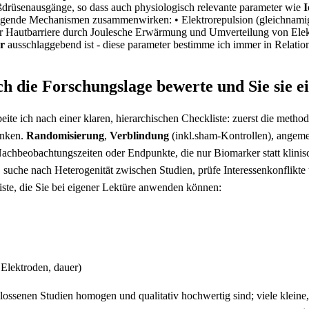
drüsenausgänge, so ‌dass⁤ auch physiologisch relevante‌ parameter wie
I
 folgende‌ Mechanismen zusammenwirken:
•‌ Elektrorepulsion (gleichnam
 Hautbarriere⁢ durch Joulesche Erwärmung und ⁢Umverteilung ‍von Elek
r
⁤ausschlaggebend ist ⁣- diese parameter bestimme ‍ich ‌immer in Relati
ch die Forschungslage bewerte und Sie sie ​e
e ‍ich nach einer klaren, ⁣hierarchischen Checkliste: zuerst die methodi
denken.
Randomisierung
,
Verblindung
(inkl.sham‑Kontrollen), angem
 Nachbeobachtungszeiten oder Endpunkte, die⁤ nur Biomarker statt klini
n, suche nach ⁣Heterogenität zwischen Studien, prüfe ‌Interessenkonflikt
zliste, die Sie bei eigener Lektüre anwenden können:
 Elektroden, dauer)
lossenen Studien homogen und‌ qualitativ hochwertig sind; viele kleine,