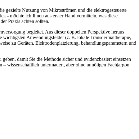
 die⁢ gezielte Nutzung von Mikroströmen und die elektrogesteuerte
k -​ möchte⁤ ich Ihnen aus erster Hand vermitteln, ‌was diese
er Praxis‍ achten sollten.
enversorgung begleitet.‌ Aus dieser doppelten ⁤Perspektive heraus
 wichtigsten Anwendungsfelder ⁣(z. B. lokale Transdermaltherapie,
inweise ‌zu Geräten, Elektrodenplatzierung, behandlungsparametern und
 geben, damit Sie die Methode​ sicher und evidenzbasiert⁢ einsetzen
n – wissenschaftlich​ untermauert, aber ohne unnötigen ‍Fachjargon.