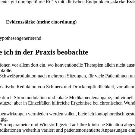
tente, gut durchgeführte RCTs mit klinischen Endpunkten
„starke Evi
Evidenzstärke (meine einordnung)
Hypothesengenerierend
ich in der Praxis​ beobachte
tionen vor‌ allem dort‌ ein, wo konventionelle Therapien allein nicht au
okolle:
 Schweißproduktion nach mehreren Sitzungen,‌ für viele Patientinnen und
tische⁣ Reduktion​ von Schmerz und Druckempfindlichkeit, vor⁣ allem⁣ 
 durch Strommodulation und lokale Medikamentenabgabe, individuell va
tützte, aber in ⁢Einzelfällen hilfreiche Ergebnisse bei chronischen W
nwirkungen vermieden werden sollen, biete ich iontophoretisch gesteuert
ngig.
, Stromparameter⁤ und Wirkstoff gezielt ⁢auf Ihre klinische Situation abge
dikationen weiterhin variiert und ⁢patientenorientierte Anpassungen ent