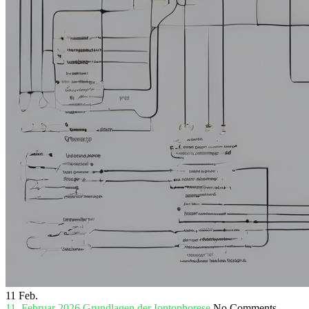
11
Feb.
11. Februar 2026
Grundlagen der Iontophorese
No Comments