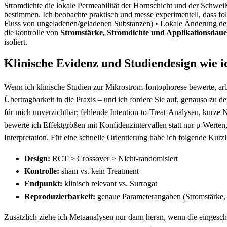
Stromdichte die lokale Permeabilität ⁤der Hornschicht und der Schweiß
bestimmen. ‌Ich beobachte praktisch und messe experimentell, dass
Fluss⁤ von ungeladenen/geladenen Substanzen)
• Lokale Änderung der
⁤die kontrolle von
Stromstärke, ‌Stromdichte ⁢und Applikationsdaue
isoliert.
Klinische Evidenz und Studiendesign ​wie i
Wenn ich klinische Studien zur‍ Mikrostrom-Iontophorese bewerte, arbeit
Übertragbarkeit in die Praxis – und ich fordere Sie auf, genauso zu⁣ 
für mich unverzichtbar; fehlende Intention‑to‑Treat‑Analysen,‌ kurze
bewerte ich Effektgrößen ​mit⁤ Konfidenzintervallen statt nur p‑Werte
Interpretation. Für eine ⁢schnelle Orientierung habe ich‌ folgende ‍Kur
Design:
RCT ⁤> Crossover > Nicht‑randomisiert
Kontrolle:
‌sham vs. kein Treatment
Endpunkt:
klinisch relevant vs. Surrogat
Reproduzierbarkeit:
genaue‍ Parameterangaben⁢ (Stromstärke,
Zusätzlich ziehe ich Metaanalysen‌ nur dann heran, wenn die ‍eingesch