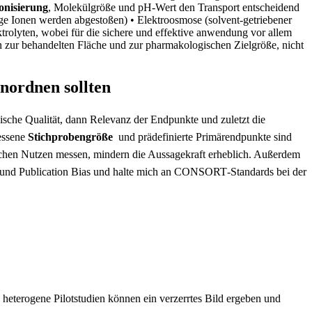
onisierung
, Molekülgröße und‌ pH-Wert den ⁢Transport entscheidend
ige Ionen⁣ werden abgestoßen)
• Elektroosmose‌ (solvent-getriebener
trolyten
, wobei für die sichere und effektive anwendung vor⁢ allem
on zur behandelten ⁤Fläche⁢ und zur pharmakologischen Zielgröße, nicht
inordnen sollten
sche Qualität, ⁣dann‍ Relevanz der Endpunkte‌ und‍ zuletzt die
essene
Stichprobengröße
​ und prädefinierte Primärendpunkte sind
schen Nutzen‍ messen, ‌mindern die ‍Aussagekraft erheblich. Außerdem
e und‍ Publication Bias‍ und ⁣halte mich an CONSORT‑Standards ‌bei der
 heterogene Pilotstudien können ein​ verzerrtes Bild ergeben und