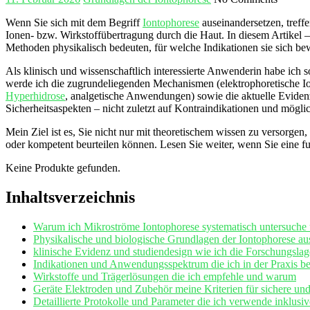
Wenn Sie sich mit⁣ dem Begriff
Iontophorese
⁢ auseinandersetzen, tref
Ionen-⁣ bzw. Wirkstoffübertragung durch die Haut. In diesem Artikel 
Methoden physikalisch ⁢bedeuten, für‌ welche Indikationen sie ​sich bew
Als klinisch und wissenschaftlich interessierte Anwenderin habe ich‌ so
werde ich die zugrundeliegenden ‌Mechanismen (elektrophoretische‌ I
Hyperhidrose
, analgetische‍ Anwendungen) sowie die aktuelle Evidenz
Sicherheitsaspekten – nicht zuletzt auf Kontraindikationen und möglic
Mein⁤ Ziel ist es, Sie nicht nur mit theoretischem wissen zu versorge
oder ​kompetent beurteilen können. Lesen⁣ Sie weiter, wenn Sie eine f
Keine Produkte gefunden.
Inhaltsverzeichnis
Warum ‌ich Mikroströme⁤ Iontophorese systematisch untersuche u
Physikalische und‍ biologische Grundlagen der ⁢Iontophorese⁣ aus
klinische Evidenz und studiendesign⁢ wie ⁣ich die Forschungslage
Indikationen und Anwendungsspektrum‍ die ich‌ in der Praxis b
Wirkstoffe und Trägerlösungen die ich empfehle und warum
Geräte Elektroden und Zubehör meine Kriterien für sichere und
Detaillierte Protokolle und Parameter die ich verwende inklusiv