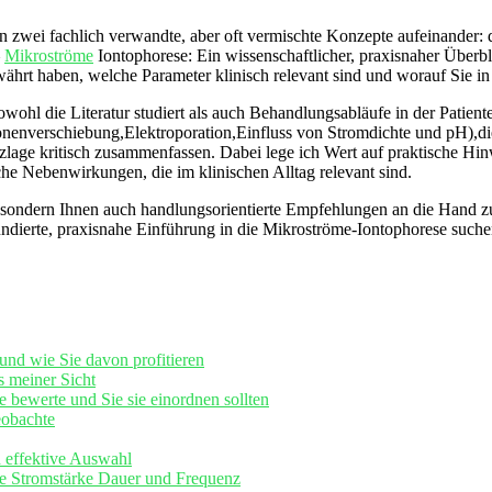
fen zwei fachlich verwandte, aber oft vermischte Konzepte​ aufeinander:
–
Mikroströme
Iontophorese: Ein wissenschaftlicher, praxisnaher Überblic
ährt haben, welche Parameter‍ klinisch relevant sind und worauf Sie⁤ in d
wohl die Literatur studiert ‌als‌ auch Behandlungsabläufe in der Patient
onenverschiebung,Elektroporation,Einfluss von Stromdichte und pH),die
lage kritisch⁤ zusammenfassen. Dabei lege​ ich Wert⁣ auf praktische H
he Nebenwirkungen, die im klinischen ⁤Alltag ‍relevant sind.
n, sondern Ihnen⁤ auch handlungsorientierte Empfehlungen an die Hand zu
undierte, praxisnahe Einführung in die ⁤Mikroströme-Iontophorese ⁣suche
nd wie Sie​ davon profitieren
 meiner⁢ Sicht
 ⁤bewerte⁣ und Sie sie einordnen sollten
eobachte
 ⁢effektive Auswahl
e Stromstärke ⁣Dauer⁤ und ⁤Frequenz