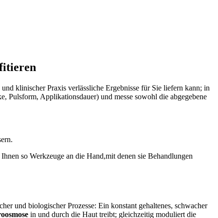
itieren
nd klinischer Praxis verlässliche Ergebnisse für ⁣Sie ⁢liefern kann; in
ke, Pulsform, Applikationsdauer) und⁣ messe⁤ sowohl die abgegebene
sern.
Ihnen ​so Werkzeuge‍ an die Hand,mit denen sie​ Behandlungen‌
er ⁢und biologischer Prozesse: Ein konstant ⁣gehaltenes,‍ schwacher ​
roosmose
in und durch⁢ die Haut treibt; ⁢gleichzeitig moduliert ​die