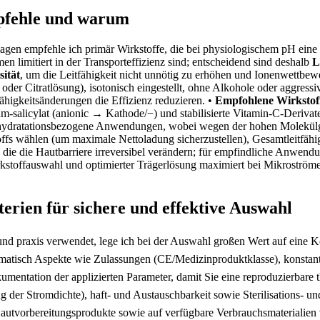
pfehle ‌und warum
lagen ‍empfehle ich primär Wirkstoffe, die bei physiologischem ⁤pH ein
limitiert in der ⁤Transporteffizienz sind; entscheidend ⁣sind deshalb
L
sität
, ⁣um die Leitfähigkeit nicht unnötig zu erhöhen und⁢ Ionenwettbewe
oder Citratlösung), isotonisch eingestellt, ohne‌ Alkohole oder aggress
igkeitsänderungen⁢ die Effizienz reduzieren.⁢ •
Empfohlene Wirkstoff
um‑salicylat (anionic → Kathode/−) und stabilisierte Vitamin‑C‑Deriv
ür ‌hydratationsbezogene ​Anwendungen, ⁢wobei wegen der hohen Molekülgr
ffs ​wählen (um maximale Nettoladung sicherzustellen), ​Gesamtleitfähig
n,​ die die Hautbarriere ⁤irreversibel verändern; für empfindliche Anwen
kstoffauswahl und optimierter Trägerlösung maximiert bei⁤ Mikroströmen 
erien für sichere und effektive Auswahl
d praxis verwendet, lege ich bei⁢ der Auswahl großen Wert auf eine ⁣
stematisch Aspekte wie Zulassungen (CE/Medizinproduktklasse), konsta
ntation ⁤der applizierten ⁢Parameter, damit Sie​ eine reproduzierbare t
 der Stromdichte), haft-⁣ und ‍Austauschbarkeit sowie Sterilisations- u
utvorbereitungsprodukte sowie auf ‍verfügbare Verbrauchsmaterialien ​von‍