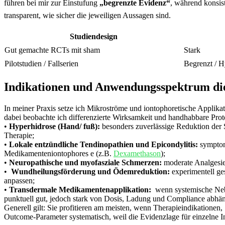
führen bei mir zur ⁤Einstufung
„begrenzte Evidenz“
, während konsis
transparent, wie ⁢sicher‌ die jeweiligen⁢ Aussagen sind.
Studiendesign
Gut gemachte⁣ RCTs ‌mit sham
Stark
Pilotstudien / ​Fallserien
Begrenzt / 
Indikationen und‍ Anwendungsspektrum die 
In meiner​ Praxis ‍setze ich‍ Mikroströme ⁤und iontophoretische Applika
dabei beobachte‍ ich differenzierte Wirksamkeit und handhabbare ⁢Prot
•
Hyperhidrose (Hand/ fuß):
⁢besonders​ zuverlässige Reduktion der
Therapie;​
•
Lokale entzündliche Tendinopathien und Epicondylitis:
symptoma
Medikamenteniontophores‌ e (z.B.
Dexamethason
); ‌
•
Neuropathische‍ und myofasziale ⁤Schmerzen:
moderate ⁤Analgesie
• ⁢
Wundheilungsförderung ‌und ⁣Ödemreduktion:
experimentell ges
anpassen;
•‌
Transdermale Medikamentenapplikation:
​ wenn systemische Nebe
punktuell gut, jedoch‌ stark von Dosis,⁤ Ladung und ⁤Compliance abhä
Generell ‍gilt: Sie‍ profitieren ⁤am meisten, wenn Therapieindikationen
Outcome-Parameter‌ systematisch, weil die Evidenzlage für einzelne In