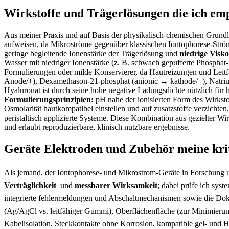
Wirkstoffe und Trägerlösungen die ​ich em
Aus⁢ meiner Praxis und‌ auf⁣ Basis der physikalisch-chemischen Grund
aufweisen, da Mikroströme gegenüber klassischen Iontophorese-Strömen 
geringe begleitende Ionenstärke der Trägerlösung und
niedrige Visko
Wasser mit niedriger Ionenstärke (z. B. ⁤schwach gepufferte Phosphat- 
Formulierungen oder milde Konservierer, da Hautreizungen und Leitfäh
Anode/+), ​Dexamethason‑21‑phosphat (anionic → kathode/−), ⁣Natri
Hyaluronat ist durch⁤ seine ⁢hohe ⁣negative⁢ Ladungsdichte nützlich ‌f
Formulierungsprinzipien:
pH nahe der ionisierten Form⁣ des Wirksto
Osmolarität hautkompatibel einstellen⁣ und auf ⁣zusatzstoffe verzichte
peristaltisch applizierte Systeme. Diese Kombination aus gezielter Wir
und erlaubt reproduzierbare, klinisch nutzbare ⁣ergebnisse.
Geräte Elektroden und Zubehör meine krit
Als jemand, der Iontophorese- und Mikrostrom-Geräte in Forschung un
Verträglichkeit
⁢ und‍
messbarer Wirksamkeit
; dabei prüfe ich⁣ sy
integrierte fehlermeldungen und Abschaltmechanismen⁢ sowie die Dokume
(Ag/AgCl ⁣vs. leitfähiger⁣ Gummi), Oberflächenfläche (zur Minimierung
Kabelisolation, Steckkontakte ohne Korrosion, kompatible​ gel- und ​Ha