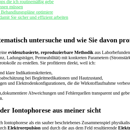
ipps die ich routinemäßig gebe
ennen müssen
ch Behandlungspläne optimiere
amit Sie sicher und effizient‍ arbeiten
matisch untersuche und wie Sie davon prof
 eine
evidenzbasierte, reproduzierbare Methodik
aus Laborbefunden‍ u
z, Ladungsträger, Permeabilität) mit konkreten Parametern (Stromstär
olle zu‍ erstellen. ⁢Sie profitieren direkt, weil ich:
nd klare Indikationskriterien,
abschätzung bei Begleitmedikationen⁣ und Hautzustand,
rungen und Elektrodenkonfigurationen, die ‍die‍ Wirkstoffaufnahme ‍verbes
n,dokumentiere ‍Abweichungen und Fehlerquellen transparent und gebe 
n.
der Iontophorese aus meiner ⁣sicht
h ⁣Iontophorese als ein‍ sauber beschriebenes Zusammenspiel physikalisch
durch
Elektrorepulsion
und durch die aus dem Feld resultierende
Elekt