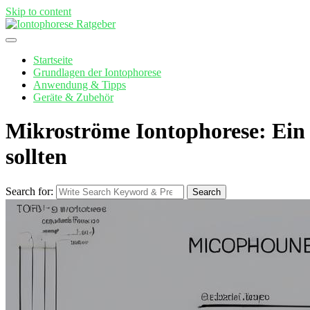
Skip to content
Startseite
Grundlagen der Iontophorese
Anwendung & Tipps
Geräte & Zubehör
Mikroströme Iontophorese: Ein w
sollten
Search for:
Search