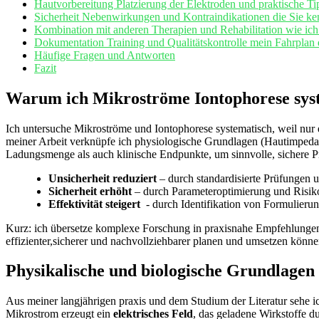
Hautvorbereitung⁣ Platzierung der Elektroden und ⁢praktische ​T
Sicherheit Nebenwirkungen ‍und Kontraindikationen die Sie k
Kombination ​mit anderen Therapien und ⁢Rehabilitation wie⁣ i
Dokumentation Training ‍und Qualitätskontrolle mein ⁤Fahrplan⁢ d
Häufige Fragen und Antworten
Fazit
Warum ich Mikroströme Iontophorese syste
Ich untersuche⁣ Mikroströme ⁣und Iontophorese systematisch, ‍weil⁣ nur
meiner Arbeit verknüpfe ich​ physiologische Grundlagen (Hautimpedan
Ladungsmenge als auch klinische Endpunkte, um sinnvolle, sichere Protok
Unsicherheit reduziert
– durch standardisierte⁣ Prüfungen u
Sicherheit erhöht
– durch Parameteroptimierung und Risiko
Effektivität steigert
⁢ -‍ durch ⁣Identifikation⁣ von Formulie
Kurz: ich übersetze‌ komplexe‌ Forschung in praxisnahe‍ Empfehlunge
effizienter,sicherer und nachvollziehbarer planen und umsetzen⁤ könne
Physikalische und biologische Grundlagen 
Aus meiner langjährigen praxis und ⁣dem Studium der‌ Literatur sehe ic
Mikrostrom erzeugt ein
elektrisches Feld
, das‍ geladene Wirkstoffe 