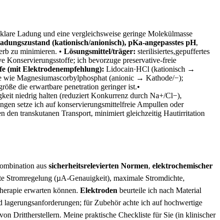
e klare‍ Ladung und ⁢eine vergleichsweise geringe Molekülmasse
adungszustand⁤ (kationisch/anionisch), pKa‑angepasstes pH
,
rb zu​ minimieren.⁢ •
Lösungsmittel/träger:
sterilisiertes,gepuffertes
ive Konservierungsstoffe; ich bevorzuge preservative‑freie
e (mit Elektrodenempfehlung):
Lidocain·HCl (kationisch →
ate wie Magnesiumascorbylphosphat (anionic → Kathode/−);
öße die erwartbare ‍penetration geringer ist.•
keit niedrig ‍halten ⁢(reduziert Konkurrenz durch Na+/Cl−),
dungen setze ich‍ auf konservierungsmittelfreie Ampullen oder
den transkutanen Transport, minimiert‍ gleichzeitig ⁤Hautirritation
Kombination aus​
sicherheitsrelevierten Normen
,
elektrochemischer
nte Stromregelung (µA-Genauigkeit), maximale Stromdichte,‍
herapie ⁢erwarten ⁢können.
Elektroden
beurteile‌ ich nach Material
nd lagerungsanforderungen;⁣ für Zubehör achte​ ich auf hochwertige
 Drittherstellern. Meine praktische Checkliste ‍für Sie ⁣(in klinischer