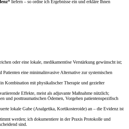
denz“
liefern – so ordne ich Ergebnisse ein und erkläre Ihnen
sreichen ‍oder⁣ eine lokale, medikamentöse Verstärkung gewünscht ist;
 Patienten eine minimalinvasive​ Alternative zur systemischen
in Kombination mit physikalischer‍ Therapie und gezielter
riierende Effekte, meist als adjuvante Maßnahme nützlich;‍
unden und posttraumatischen Ödemen, Vorgehen patientenspezifisch
e lokale⁣ Gabe (Analgetika, ⁢Kortikosteroide) an – ⁣die Evidenz​ ist
stimmt werden; ‍ich dokumentiere in ⁤der Praxis Protokolle und⁤
scheidend sind.