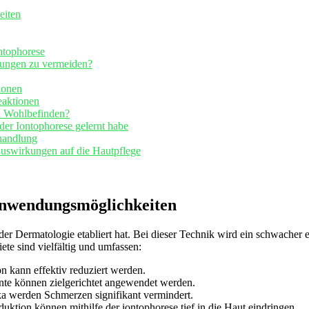
eiten
ontophorese
izungen zu vermeiden?
ionen
eaktionen
in Wohlbefinden?
der Iontophorese gelernt habe
ehandlung
Auswirkungen auf die Hautpflege
 Anwendungsmöglichkeiten
der Dermatologie ⁢etabliert ‌hat. ‌Bei dieser Technik wird ein schwacher
te sind vielfältig und umfassen:
n kann effektiv reduziert werden.
e können zielgerichtet angewendet werden.
ka werden Schmerzen signifikant vermindert.
tion ‍können‍ mithilfe der ​iontophorese tief⁣ in die Haut eindringen.