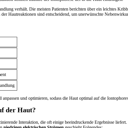
ndlung verhält. ⁢Die⁢ meisten ‍Patienten‌ berichten über ein leichtes Krib
s der Hautreaktionen sind⁢ entscheidend, um unerwünschte ⁢Nebenwirkun
ment
handlung
anpassen und optimieren,‌ sodass die Haut optimal​ auf die Iontophores
f ⁢der⁣ Haut?
nierende Interaktion, die oft einige beeindruckende Ergebnisse liefert. Zu
on
niedrigen elektrischen Strömen
geschieht Folgendes: