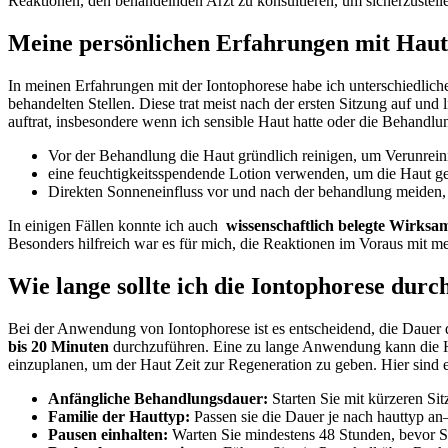
Reaktionen, den⁤ behandelnden Arzt zu konsultieren, um sicherzustellen
Meine persönlichen Erfahrungen mit Hautr
In ‌meinen ⁤Erfahrungen mit der Iontophorese habe ich unterschiedlic
behandelten Stellen. Diese ​trat meist nach ⁣der ersten Sitzung auf und
auftrat, insbesondere ⁣wenn ich sensible Haut hatte oder die Behand
Vor der Behandlung die Haut gründlich reinigen, ⁢um Verunrei
eine⁢ feuchtigkeitsspendende Lotion verwenden, um die Haut ge
Direkten Sonneneinfluss vor und⁤ nach⁤ der behandlung meiden, 
In einigen Fällen ⁢konnte ich auch ⁢
wissenschaftlich belegte⁣ Wirksa
Besonders hilfreich war es für⁤ mich, die Reaktionen im​ Voraus mi
Wie ⁢lange sollte ich die Iontophorese dur
Bei der Anwendung​ von Iontophorese ist es entscheidend,‍ die⁢ Dauer
bis 20 ⁢Minuten
durchzuführen. Eine zu lange⁢ Anwendung kann die Haut 
einzuplanen, um ‌der Haut ⁣Zeit zur Regeneration zu geben. Hier sind ⁤
Anfängliche⁢ Behandlungsdauer:
Starten‍ Sie mit kürzeren S
Familie der Hauttyp:
Passen sie⁤ die Dauer⁢ je nach hauttyp 
Pausen einhalten:
Warten Sie mindestens 48 ‍Stunden, ‍bevor Si