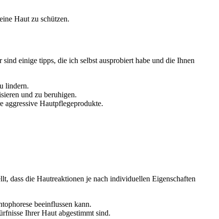
ine Haut ​zu schützen.
nd einige⁢ tipps, die ich​ selbst‍ ausprobiert habe und‍ die Ihnen
​ lindern.
isieren und zu beruhigen.
ere aggressive Hautpflegeprodukte.
.
llt, dass die Hautreaktionen je nach individuellen Eigenschaften
ntophorese beeinflussen kann.
ürfnisse Ihrer Haut abgestimmt sind.