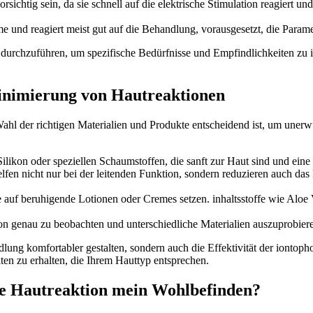
vorsichtig sein, da sie schnell auf die elektrische​ Stimulation reagiert
und reagiert meist gut auf die Behandlung, vorausgesetzt, die Parameter⁤
durchzuführen, um spezifische Bedürfnisse und⁤ Empfindlichkeiten zu id
inimierung von​ Hautreaktionen
 Wahl der⁣ richtigen Materialien ‍und Produkte entscheidend ist, um une
likon oder speziellen Schaumstoffen, die sanft zur Haut sind und eine 
fen ⁢nicht nur bei der leitenden Funktion, sondern reduzieren auch das 
auf beruhigende Lotionen oder Cremes setzen. inhaltsstoffe wie Aloe V
tion genau‍ zu beobachten und unterschiedliche Materialien auszuprobiere
ndlung komfortabler gestalten, sondern auch die Effektivität der ⁢iont
n zu erhalten, die Ihrem Hauttyp entsprechen.
die Hautreaktion mein Wohlbefinden?