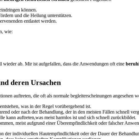
 eindringen können.
ördern und ​die​ Heilung unterstützen.
ervenenden entlastet werden.
n, wie:
l wieder ab. Mir ist aufgefallen, dass die Anwendungen oft eine
beruh
d ⁤deren ⁢Ursachen
en auftreten, ⁤die‍ oft‍ als normale begleiterscheinungen angesehen​ 
ntstehen, was ⁤in der Regel ‌vorübergehend ist.
rend oder‌ nach der Behandlung,⁤ der in den meisten Fällen schnell verg
e kann auftreten,was meist ⁢harmlos ist und sich schnell​ zurückbildet.
kommen, meist aufgrund einer Überempfindlichkeit oder falscher Anwe
von der individuellen Hautempfindlichkeit oder der Dauer der Behandlun