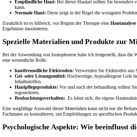
Empfindliche Haut:
‌Bei ⁣dieser Hautart sollten Sie besonders 
kann.
Normale⁢ Haut:
Diese zeigt in der Regel die wenigsten Probleme 
Zusätzlich ist ‍es hilfreich,‌ vor Beginn der Therapie eine
Hautanalyse
Ergebnisse maximieren.
Spezielle Materialien und Produkte zur M
Bei der ⁢Anwendung ⁤von Iontophorese habe⁤ ich festgestellt, dass die
eine wesentliche Rolle:
hautfreundliche ​Elektroden:
Verwenden ⁣Sie Elektroden aus Si
Gel- oder Lösungsmittel:
Hochwertige, hypoallergene⁢ Gele hel
Inhaltsstoffen.
Hautpflegeprodukte:
Vor und nach der behandlung sollten Sie 
regenerieren.
Beobachtungsverhalten:
​ Es​ lohnt sich, die eigene Hautreak
Eine sorgfältige ​Auswahl dieser Materialien kann nicht nur​ die Beha
Fachmann zu konsultieren, um Empfehlungen zu spezifischen Produkte
Psychologische Aspekte: Wie beeinflusst 