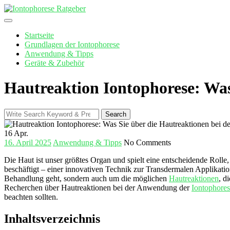
Skip
to
content
Startseite
Grundlagen der Iontophorese
Anwendung & Tipps
Geräte & Zubehör
Hautreaktion Iontophorese: Was
Search
Search
for:
16
Apr.
16. April 2025
Anwendung & Tipps
No Comments
Die⁤ Haut ist unser größtes Organ und spielt eine entscheidende Rolle
beschäftigt – einer innovativen Technik​ zur Transdermalen Applikatio
Behandlung geht, sondern auch um die möglichen
Hautreaktionen
, d
Recherchen⁢ über Hautreaktionen bei der Anwendung ⁣der ‍
Iontophore
beachten​ sollten.
Inhaltsverzeichnis