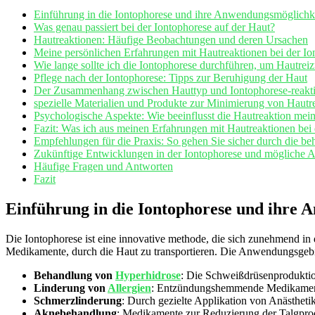
Einführung in die Iontophorese und ⁢ihre Anwendungsmöglichk
Was genau passiert bei der Iontophorese auf der Haut?
Hautreaktionen: Häufige Beobachtungen und ‌deren⁢ Ursachen
Meine persönlichen Erfahrungen​ mit ​Hautreaktionen bei der⁣ I
Wie lange ​sollte ich die Iontophorese durchführen,⁣ um Hautre
Pflege nach der Iontophorese: Tipps‍ zur Beruhigung der Haut
Der Zusammenhang zwischen Hauttyp und Iontophorese-reakt
spezielle Materialien und Produkte zur Minimierung von Hautr
Psychologische Aspekte: Wie beeinflusst die Hautreaktion me
Fazit: Was ich aus meinen Erfahrungen mit Hautreaktionen bei 
Empfehlungen für die Praxis: So gehen Sie ⁤sicher durch die b
Zukünftige ​Entwicklungen in der ‍Iontophorese und mögliche 
Häufige⁤ Fragen und Antworten
Fazit
Einführung in die Iontophorese und ihre
Die Iontophorese ist eine⁣ innovative methode, die sich zunehmend​ in 
Medikamente, durch die Haut zu transportieren.⁣ Die Anwendungsgebie
Behandlung von
Hyperhidrose
: Die⁣ Schweißdrüsenproduktio
Linderung von
Allergien
: Entzündungshemmende Medikament
Schmerzlinderung
: Durch gezielte Applikation von Anästheti
Aknebehandlung
: Medikamente zur Reduzierung⁤ der Talgproduk