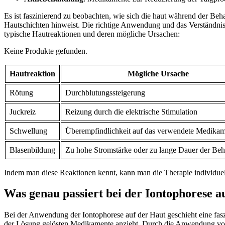
Es ist faszinierend zu beobachten, ⁢wie sich die haut‌ während ⁤der Beha
Hautschichten hinweist. ⁣Die richtige​ Anwendung und das Verständni
typische Hautreaktionen und‌ deren mögliche Ursachen:
Keine Produkte gefunden.
Hautreaktion
Mögliche Ursache
Rötung
Durchblutungssteigerung
Juckreiz
Reizung durch die elektrische Stimulation
Schwellung
Überempfindlichkeit auf das‌ verwendete Medika
Blasenbildung
Zu⁢ hohe Stromstärke ‍oder zu⁢ lange Dauer der Be
Indem man diese Reaktionen kennt, kann man die Therapie ⁢individuell 
Was genau passiert ⁣bei der Iontophorese au
Bei der ⁢Anwendung der Iontophorese auf⁤ der Haut ​geschieht eine faszi
der Lösung ‌gelösten Medikamente anzieht. ⁣Durch die ⁣Anwendung ⁢v