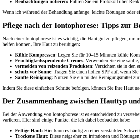
Beobachtungen notieren:
Führen Sie ein Protokoll über Reakt
Wenn ich während der⁤ Behandlung anfange,⁤ leichte Rötungen oder ei
Pflege nach der Iontophorese: Tipps zur 
Nach einer⁤ Iontophorese ist es⁤ wichtig, die⁣ Haut gut ⁢zu pflegen, um 
helfen können, Ihre Haut zu ‍beruhigen:
Kühle ⁢Kompressen
: Legen Sie‌ für 10–15 Minuten ⁣kühle Kom
Feuchtigkeitsspendende⁢ Cremes
: Verwenden Sie eine sanfte,
vermeiden von‍ reizenden Produkten
: ⁢Verzichten‍ sie in de
schutz vor Sonne
: Tragen Sie‍ einen‍ hohen SPF auf, wenn Sie 
Sanfte​ Reinigung
: Nutzen Sie ein ⁤mildes Reinigungsmittel zu
Indem Sie diese einfachen⁢ Schritte‍ befolgen,⁣ können Sie Ihre Haut‌ na
Der Zusammenhang zwischen Hauttyp ⁤und
Bei⁣ der Anwendung von Iontophorese ist es entscheidend zu verstehen
variieren. Hier sind⁤ einige Punkte, die ich dabei ⁤beobachtet habe:
Fettige Haut:
Hier ‌kann es häufig zu⁢ einer verstärkten Schw
Trockene Haut:
‍Diese neigt eher zu irritationen und‌ Rötung