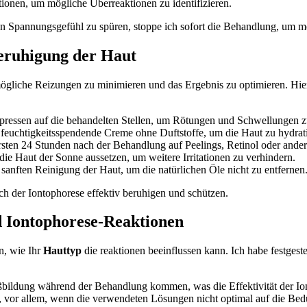
ionen, um mögliche Überreaktionen zu⁤ identifizieren.
n​ Spannungsgefühl zu spüren,​ stoppe ich sofort die Behandlung, um me
Beruhigung der Haut
mögliche Reizungen​ zu minimieren und das Ergebnis zu optimieren. ⁣Hier si
pressen auf die behandelten Stellen,​ um Rötungen und Schwellungen zu
 feuchtigkeitsspendende Creme ohne Duftstoffe,‍ um die Haut zu hydrat
n ersten 24 Stunden nach der Behandlung ‍auf Peelings, Retinol‌ oder and
die Haut der Sonne aussetzen, um​ weitere Irritationen zu verhindern.
r sanften Reinigung der Haut, um die natürlichen Öle nicht zu entfernen
ch​ der Iontophorese‍ effektiv beruhigen und​ schützen.
 Iontophorese-Reaktionen
, wie Ihr​
Hauttyp
die reaktionen beeinflussen kann. Ich habe festgeste
eißbildung während der Behandlung kommen, was die Effektivität der ‌Io
en, vor allem, wenn die verwendeten Lösungen nicht optimal auf die Bed