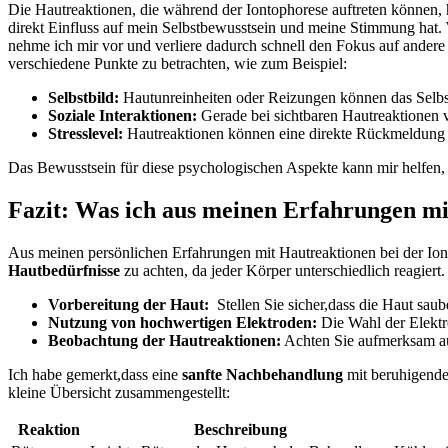
Die⁣ Hautreaktionen, die während der Iontophorese ⁤auftreten⁣ können, 
direkt Einfluss auf mein Selbstbewusstsein und meine Stimmung hat. ‌
nehme ich mir vor und verliere dadurch schnell den Fokus⁤ auf andere⁣
verschiedene Punkte zu betrachten, wie‍ zum Beispiel:
Selbstbild:
Hautunreinheiten oder Reizungen können⁢ das Selbstb
Soziale Interaktionen:
Gerade bei sichtbaren Hautreaktionen v
Stresslevel:
Hautreaktionen können eine direkte Rückmeldung auf 
Das Bewusstsein ‍für diese psychologischen Aspekte kann‍ mir helfen, e
Fazit: Was ​ich aus meinen Erfahrungen mi
Aus meinen persönlichen Erfahrungen mit Hautreaktionen bei der Iontop
Hautbedürfnisse
zu achten, da jeder ⁤Körper unterschiedlich reagier
Vorbereitung der Haut:
⁢ Stellen Sie sicher,dass die Haut sau
Nutzung von hochwertigen Elektroden:
Die Wahl der Elektro
Beobachtung der Hautreaktionen:
Achten ‍Sie aufmerksam a
Ich habe gemerkt,dass eine
sanfte Nachbehandlung
mit beruhigenden
kleine‍ Übersicht zusammengestellt:
Reaktion
Beschreibung