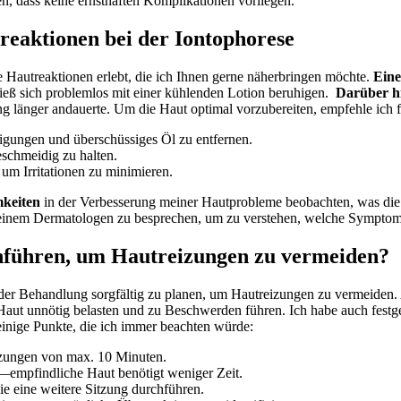
, ⁤dass⁤ keine ‍ernsthaften ​Komplikationen vorliegen.
eaktionen bei der Iontophorese
he Hautreaktionen erlebt, die ich Ihnen gerne näherbringen möchte.
Eine
 ließ‍ sich problemlos mit einer kühlenden Lotion beruhigen. ⁢
Darüber hi
lung länger ​andauerte. Um die Haut optimal vorzubereiten, empfehle i
nigungen und überschüssiges Öl zu entfernen.
schmeidig zu halten.
um Irritationen ‍zu minimieren.
mkeiten
in der Verbesserung meiner Hautprobleme beobachten, was die g
t meinem Dermatologen zu besprechen, um zu verstehen, welche Symptom
chführen, ‍um Hautreizungen ‍zu vermeiden?
 der Behandlung sorgfältig zu planen,⁤ um Hautreizungen zu‌ vermeiden. 
unnötig⁣ belasten und zu Beschwerden führen. ⁢Ich habe auch festgestell
einige Punkte, ‌die ich immer⁢ beachten würde:
itzungen von max. 10 Minuten.
an—empfindliche Haut benötigt weniger Zeit.
e eine ⁣weitere Sitzung durchführen.