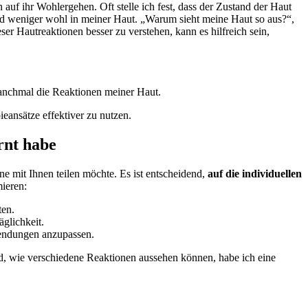
f ihr⁣ Wohlergehen. Oft‍ stelle ich fest, dass der Zustand‍ der Haut
und weniger wohl in meiner Haut. „Warum sieht meine Haut so⁢ aus?“,
​ Hautreaktionen besser ⁣zu verstehen, kann es⁣ hilfreich sein,
manchmal die⁢ Reaktionen meiner Haut.
eansätze effektiver​ zu nutzen.
nt​ habe
 ​mit Ihnen teilen möchte. ⁣Es ist entscheidend,
auf die individuellen
mieren:
ten.
glichkeit.
wendungen anzupassen.
nd, wie‍ verschiedene Reaktionen aussehen können, habe ich eine