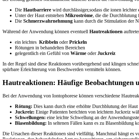
Die
Hautbarriere
wird durchlässiger,sodass ‍die ionen leichter
Unter der Haut‌ entstehen
Mikroströme
, die die Durchblutung f
Die
Schmerzwahrnehmung
kann durch die Stimulation der N
Während der Anwendung können eventuell
Hautreaktionen
auftrete
ein leichtes ⁢
Kribbeln
oder
Prickeln
Rötungen in behandelten Bereichen
gelegentlich ein Gefühl ⁢von
Wärme
oder
Juckreiz
In der Regel sind diese Reaktionen vorübergehend und klingen schnel
spürbare Erleichterung von ‍Beschwerden vermitteln können.
Hautreaktionen: Häufige Beobachtungen un
Bei der Anwendung von Iontophorese können verschiedene Hautreaktion
Rötung:
⁤Dies kann durch eine erhöhte Durchblutung der Haut e
Juckreiz:
Einige Patienten berichten von leichtem Juckreiz wäh
Schwellungen:
eine leichte Schwellung an⁢ der Anwendungsstell
Blasenbildung:
In seltenen Fällen kann es zu Blasenbildung 
Die Ursachen ‌dieser Reaktionen​ sind ⁢vielfältig. Manchmal hängt es 