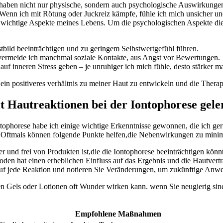
‍haben nicht nur physische, sondern auch psychologische Auswirkungen au
Wenn ich mit Rötung​ oder Juckreiz kämpfe, fühle ich​ mich unsicher ‍
 wichtige Aspekte ‍meines Lebens. Um die psychologischen Aspekte dieser
ild beeinträchtigen ​und zu ​geringem Selbstwertgefühl führen.
ermeide ich ⁢manchmal soziale Kontakte, ‍aus ⁢Angst vor Bewertungen.
inneren Stress ⁣geben –‍ je unruhiger​ ich ‌mich fühle, ​desto stärker 
in positiveres verhältnis ⁣zu meiner Haut ⁣zu ‍entwickeln und die Therapi
t Hautreaktionen bei der Iontophorese geler
horese⁤ habe ich einige wichtige Erkenntnisse ‌gewonnen, die ich gerne
t. Oftmals können folgende Punkte helfen,die Nebenwirkungen⁣ zu​ mini
ber und frei von Produkten ist,die die Iontophorese beeinträchtigen könn
den hat einen erheblichen Einfluss auf das Ergebnis und die Hautverträ
uf jede Reaktion und notieren Sie Veränderungen, um zukünftige An
‌ Gels oder Lotionen ⁤oft Wunder wirken kann. wenn Sie ⁢neugierig ⁤si
Empfohlene Maßnahmen