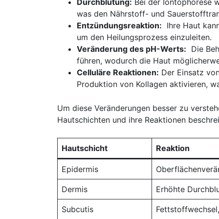
Durchblutung:
Bei der Iontophorese ⁤w
was den Nährstoff- und Sauerstofftra
Entzündungsreaktion:
​ Ihre ⁢Haut ka
um den Heilungsprozess einzuleiten.
Veränderung des‌ pH-Werts:
‌ Die Be
führen, wodurch die Haut möglicherwei
Celluläre Reaktionen:
Der Einsatz ⁣von
Produktion von Kollagen⁤ aktivieren, ‍w
Um diese‍ Veränderungen besser zu verstehen, 
Hautschichten und ihre Reaktionen‍ beschrei
Hautschicht
Reaktion
Epidermis
Oberflächenverä
Dermis
Erhöhte Durchblu
Subcutis
Fettstoffwechsel