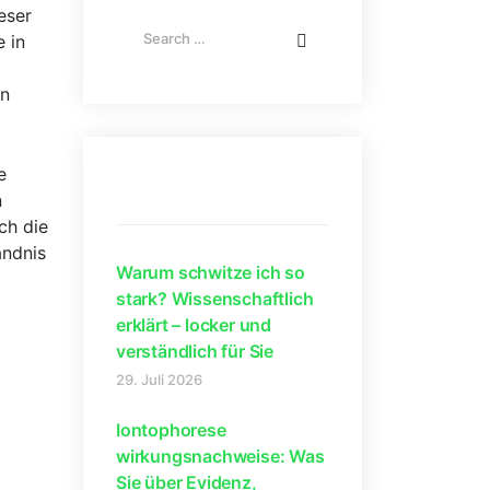
eser
 in​
en
e
Neue Beiträge
n
h die‌
ndnis​
Warum schwitze ich so
stark? Wissenschaftlich
erklärt – locker und
verständlich für Sie
29. Juli 2026
Iontophorese
wirkungsnachweise: Was
Sie über Evidenz,