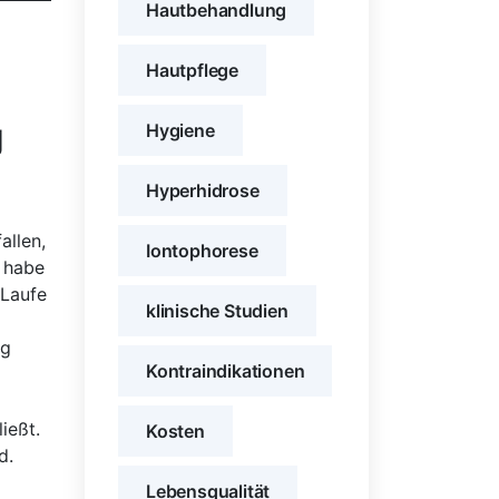
Hautbehandlung
Hautpflege
g
Hygiene
Hyperhidrose
allen,
Iontophorese
 habe‍
 Laufe
klinische Studien
ig
Kontraindikationen
ießt.
Kosten
d.
Lebensqualität