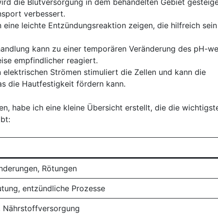
ird die Blutversorgung in dem ‍behandelten Gebiet gesteige
nsport verbessert.
nn eine leichte Entzündungsreaktion zeigen, die hilfreich sein
handlung⁣ kann zu einer temporären Veränderung des pH-wer
se empfindlicher reagiert.
 elektrischen Strömen stimuliert​ die Zellen und kann‌ die
as⁢ die Hautfestigkeit fördern kann.
habe ‌ich eine kleine​ Übersicht ⁢erstellt, die die wichtigst
bt:
nderungen, Rötungen
tung, ​entzündliche⁤ Prozesse
, ⁣Nährstoffversorgung