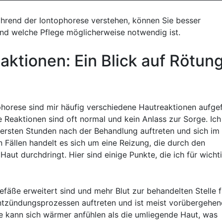
ährend der Iontophorese⁣ verstehen, können Sie‌ besser
‍und welche Pflege⁣ möglicherweise notwendig⁢ ist.
eaktionen: Ein Blick auf Rötun
orese sind mir‌ häufig verschiedene Hautreaktionen aufgef
Reaktionen sind oft normal und kein Anlass zur Sorge. Ich
n ersten ‍Stunden nach der Behandlung auftreten und ⁤sich im
en Fällen handelt es sich um eine Reizung, die durch den
 Haut durchdringt. Hier sind einige Punkte,⁢ die ich für wicht
gefäße erweitert sind und mehr Blut ⁣zur behandelten Stelle fl
ntzündungsprozessen ⁤auftreten und ist meist⁢ vorübergehen
le kann ⁢sich wärmer‌ anfühlen als die umliegende Haut, was⁢