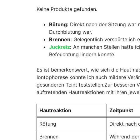
Keine Produkte gefunden.
Rötung:
Direkt ‍nach der Sitzung war‌ m
Durchblutung war.
Brennen:
Gelegentlich verspürte ich e
Juckreiz
:
An‌ manchen Stellen hatte‌ ic
Befeuchtung lindern konnte.
Es ist bemerkenswert, wie sich ⁤die Haut na
Iontophorese konnte ich‍ auch mildere Verä
gesünderen Teint feststellen.Zur besseren Ve
auftretenden ⁢Hautreaktionen mit⁣ ihren je
Hautreaktion
Zeitpunkt
Rötung
Direkt⁣ nach 
Brennen
Während ​de