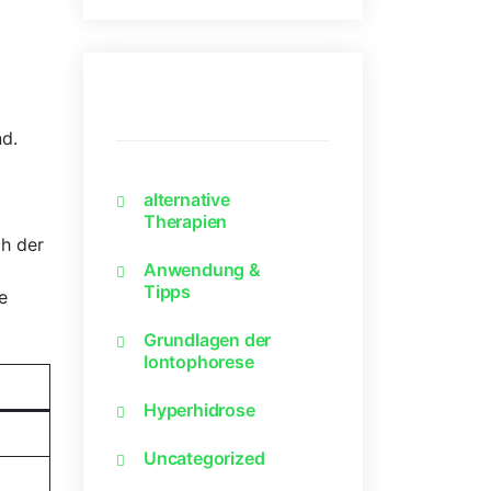
Kategorien
nd.
alternative
37
Therapien
ch der
Anwendung &
361
Tipps
e
Grundlagen der
467
Iontophorese
Hyperhidrose
358
Uncategorized
4