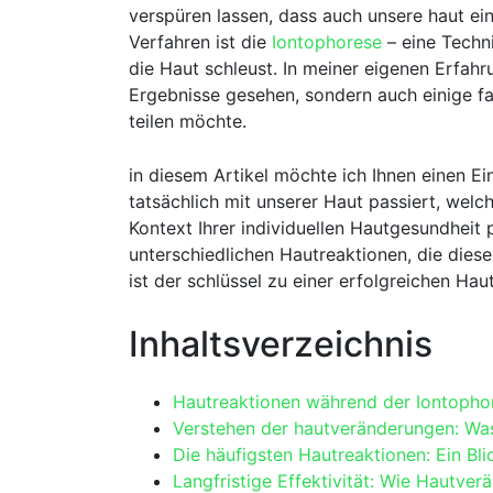
verspüren ‌lassen, dass​ auch unsere⁢ haut ei
Verfahren ist die‌
Iontophorese
– eine Techni
die Haut schleust. In‍ meiner ‍eigenen Erfah
Ergebnisse gesehen, ⁤sondern⁢ auch einige f
teilen möchte.
in ​diesem Artikel möchte ich​ Ihnen einen E
tatsächlich mit unserer Haut passiert, welc
Kontext Ihrer individuellen Hautgesundheit 
unterschiedlichen Hautreaktionen, die diese
ist der schlüssel zu einer⁣ erfolgreichen Hau
Inhaltsverzeichnis
Hautreaktionen während der Iontophore
Verstehen der hautveränderungen: Was g
Die häufigsten Hautreaktionen: Ein Bli
Langfristige Effektivität: Wie Hautve