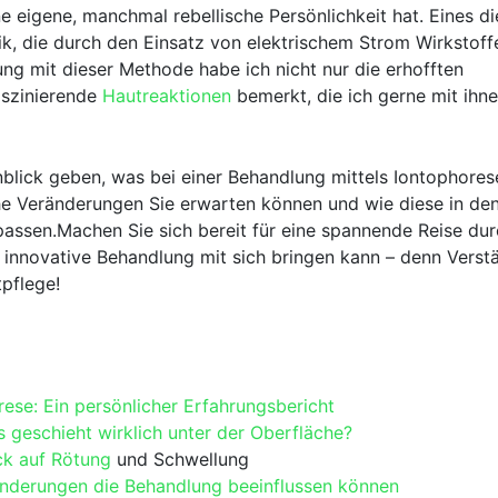
ne eigene, manchmal rebellische Persönlichkeit hat. Eines⁢ di
k, die durch den Einsatz von‌ elektrischem Strom Wirkstoffe
rung mit dieser Methode habe ich nicht nur​ die erhofften
aszinierende
Hautreaktionen
bemerkt, die ich gerne mit ihn
inblick geben, was ⁣bei einer ​Behandlung mittels Iontophores
he Veränderungen Sie erwarten können und ‌wie ‍diese in de
passen.Machen Sie sich bereit für⁢ eine spannende Reise durc
 innovative Behandlung mit sich​ bringen kann ⁢– denn Verstä
tpflege!
se: ⁢Ein persönlicher Erfahrungsbericht
eschieht wirklich​ unter ‌der ⁢Oberfläche?
ck ​auf
Rötung
und Schwellung
ränderungen die Behandlung beeinflussen können