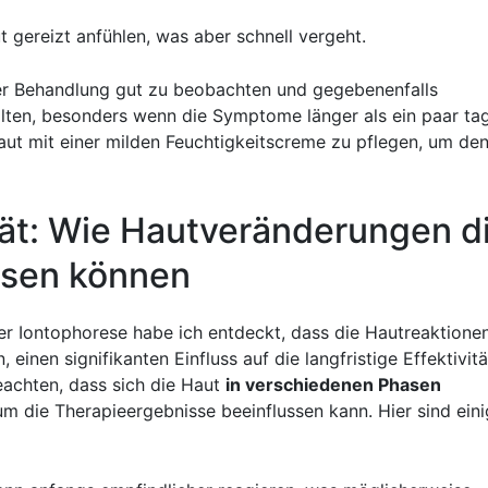
ut gereizt anfühlen, was aber schnell⁤ vergeht.
 der⁣ Behandlung gut zu beobachten⁢ und gegebenenfalls
alten, besonders wenn die Symptome länger als ein paar ta
aut‍ mit einer⁤ milden Feuchtigkeitscreme‍ zu pflegen, um ‌de
ität:⁢ Wie Hautveränderungen d
ssen können
‌ Iontophorese habe ich entdeckt, dass die⁣ Hautreaktionen
nen signifikanten ​Einfluss auf⁢ die langfristige Effektivitä
eachten, dass ⁤sich die Haut
in verschiedenen Phasen
um die Therapieergebnisse beeinflussen kann. Hier sind ein