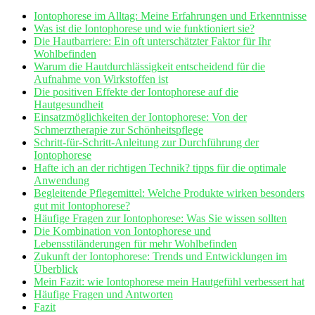
Iontophorese im Alltag: Meine Erfahrungen und Erkenntnisse
Was ist die Iontophorese und wie funktioniert sie?
Die Hautbarriere: Ein oft unterschätzter Faktor für Ihr
Wohlbefinden
Warum ​die Hautdurchlässigkeit entscheidend für die
Aufnahme von Wirkstoffen ist
Die positiven Effekte der Iontophorese auf die
Hautgesundheit
Einsatzmöglichkeiten der Iontophorese: Von der
Schmerztherapie zur Schönheitspflege
Schritt-für-Schritt-Anleitung zur Durchführung der⁢
Iontophorese
Hafte ich an der richtigen Technik? tipps für​ die optimale
Anwendung
Begleitende Pflegemittel: Welche Produkte wirken besonders
gut mit Iontophorese?
Häufige Fragen zur Iontophorese: Was Sie wissen ⁤sollten
Die Kombination von Iontophorese und
Lebensstiländerungen für mehr Wohlbefinden
Zukunft der Iontophorese: Trends und Entwicklungen im
Überblick
Mein Fazit: wie Iontophorese mein Hautgefühl verbessert hat
Häufige Fragen und Antworten
Fazit