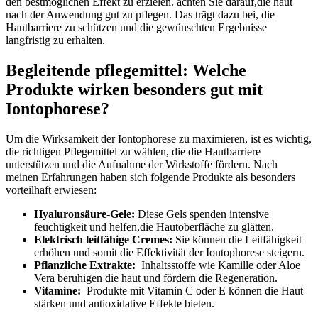
den bestmöglichen ⁣Effekt ‍zu erzielen. achten Sie darauf,die haut
nach der Anwendung gut zu ⁣pflegen. Das trägt dazu bei, die⁤
Hautbarriere zu⁢ schützen und die gewünschten Ergebnisse⁢
langfristig zu erhalten.
Begleitende pflegemittel: Welche
Produkte wirken besonders gut mit
Iontophorese?
Um ​die Wirksamkeit der Iontophorese ‍zu maximieren,‌ ist es wichtig,
die richtigen Pflegemittel zu wählen, die die ⁢Hautbarriere
unterstützen und die Aufnahme der Wirkstoffe fördern. Nach
meinen Erfahrungen haben sich folgende Produkte als besonders
vorteilhaft erwiesen:
Hyaluronsäure-Gele:
Diese Gels spenden intensive
feuchtigkeit ⁢und helfen,die Hautoberfläche zu glätten.
Elektrisch leitfähige‍ Cremes:
Sie können ‍die Leitfähigkeit
erhöhen und somit die Effektivität der⁣ Iontophorese steigern.
Pflanzliche Extrakte:
⁤ Inhaltsstoffe wie​ Kamille oder Aloe
Vera beruhigen⁢ die haut‍ und fördern ‍die Regeneration.
Vitamine:
​ Produkte mit Vitamin C oder E können die Haut
stärken und antioxidative Effekte bieten.