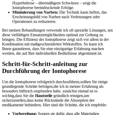
Hyperhidrose – übermäßigem​ Schwitzen –⁢ zeigt die
Iontophorese beeindruckende Erfolge.
Minimierung von Narben:
Die Technik kann helfen, das
Erscheinungsbild von Narben nach Verletzungen oder
Operationen zu reduzieren.
Bei ‍meinen ⁣Behandlungen verwende ich oft spezielle Lösungen, um
diese vielfältigen Einsatzmöglichkeiten optimal zur Geltung zu
bringen. Die Effizienz der Iontophorese zeigt sich vor allem in der
Kombination mit maßgeschneiderten Wirkstoffen.⁤ So kann ich
Ihnen garantieren, dass Sie eine einzigartige​ Erfahrung ​machen
werden, die auf Ihre individuellen Bedürfnisse abgestimmt ist.
Schritt-für-Schritt-anleitung zur
Durchführung​ der Iontophorese
Um die Iontophorese ⁣erfolgreich ‍durchzuführen,sollten Sie einige
grundlegende Schritte ​befolgen,die ich in meiner Erfahrung als
besonders hilfreich empfunden habe. zunächst einmal ist es
wichtig,dass Sie die
Hautstelle
gründlich reinigen,um
sicherzustellen,dass keine Rückstände die⁤ Absorption​ der
medikamente behindern. Hier sind die Schritte, die ich ‌empfehle:
Vorbereitung:
Sorgen sie dafür,​ dass alle Materialien