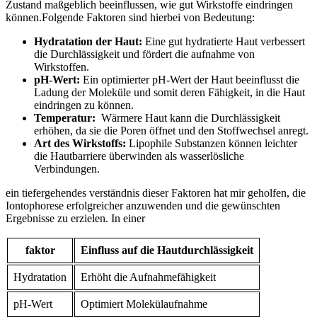
Zustand maßgeblich beeinflussen, wie gut Wirkstoffe eindringen
können.Folgende Faktoren sind hierbei ​von⁢ Bedeutung:
Hydratation ⁤der Haut:
​Eine gut hydratierte ⁣Haut verbessert
die Durchlässigkeit und fördert die aufnahme von
Wirkstoffen.
pH-Wert:
Ein optimierter​ pH-Wert ⁤der Haut‌ beeinflusst die
Ladung der Moleküle und somit deren Fähigkeit, ⁣in die Haut
eindringen zu können.
Temperatur:
​ Wärmere Haut kann die Durchlässigkeit
erhöhen, da sie‌ die Poren⁣ öffnet und den Stoffwechsel anregt.
Art ⁢des Wirkstoffs:
Lipophile Substanzen können leichter
die Hautbarriere überwinden als wasserlösliche
Verbindungen.
ein tiefergehendes verständnis dieser Faktoren hat mir geholfen, die
Iontophorese‌ erfolgreicher anzuwenden und die gewünschten
Ergebnisse zu erzielen. In ​einer
faktor
Einfluss ⁣auf die​ Hautdurchlässigkeit
Hydratation
Erhöht die Aufnahmefähigkeit
pH-Wert
Optimiert Molekülaufnahme