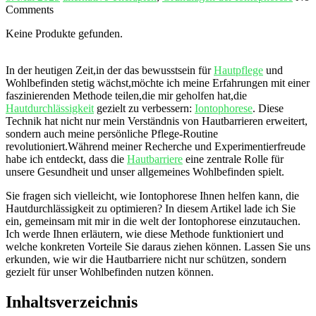
Comments
Keine Produkte gefunden.
In der heutigen Zeit,in der das⁣ bewusstsein ‌für
Hautpflege
und
Wohlbefinden stetig wächst,möchte ich meine Erfahrungen mit einer
faszinierenden Methode ⁣teilen,die mir geholfen ​hat,die
Hautdurchlässigkeit
gezielt ‌zu verbessern:
Iontophorese
. Diese‌
Technik ⁣hat nicht nur mein Verständnis von Hautbarrieren erweitert,
sondern auch meine persönliche Pflege-Routine
revolutioniert.Während meiner ⁤Recherche und Experimentierfreude
habe⁤ ich entdeckt, ‌dass die
Hautbarriere
eine​ zentrale Rolle für
unsere Gesundheit ⁤und unser allgemeines Wohlbefinden spielt.
Sie fragen⁢ sich vielleicht, wie Iontophorese Ihnen helfen kann, die
Hautdurchlässigkeit zu optimieren? In diesem Artikel lade ich ⁣Sie
ein, gemeinsam mit mir in die welt der Iontophorese einzutauchen.
Ich werde Ihnen erläutern, wie diese Methode funktioniert und
welche konkreten ⁢Vorteile Sie daraus ziehen können. Lassen Sie uns
erkunden, wie wir die Hautbarriere nicht nur schützen, sondern
gezielt für unser Wohlbefinden nutzen ⁣können.
Inhaltsverzeichnis