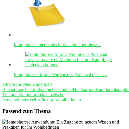
Iontophorese medizinisch: Was Sie über diese…
Iontophorese Strom: Wie Sie das Potenzial dieser…
ästhetische Medizin
dermale
Behandlung
Elektrotherapie
Gesundheit
Hautbarriere
Hautdurchlässigke
Therapie
Iontophorese
kosmetische
Anwendungen
Selbstfürsorge
Wohlbefinden
Passend zum Thema