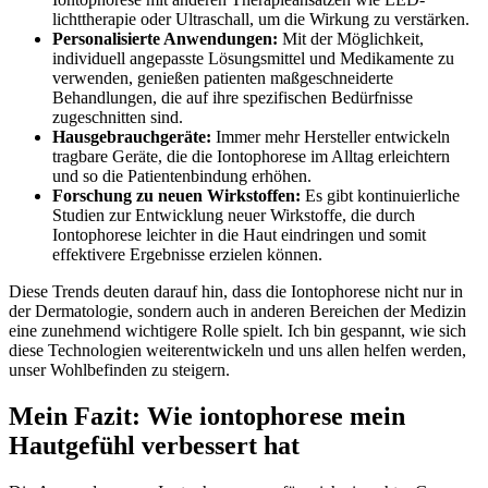
lichttherapie oder Ultraschall, um die Wirkung zu verstärken.
Personalisierte Anwendungen:
Mit‍ der Möglichkeit,⁢
individuell angepasste Lösungsmittel und ⁤Medikamente ‍zu
verwenden, genießen patienten maßgeschneiderte‌
Behandlungen, die auf ihre spezifischen Bedürfnisse
zugeschnitten sind.
Hausgebrauchgeräte:
Immer mehr Hersteller entwickeln
tragbare Geräte, die die Iontophorese im Alltag erleichtern
und so die Patientenbindung erhöhen. ⁣
Forschung zu neuen​ Wirkstoffen:
Es gibt kontinuierliche
Studien⁤ zur Entwicklung neuer Wirkstoffe,⁤ die durch
Iontophorese leichter ⁤in die Haut eindringen und somit
effektivere Ergebnisse erzielen können.
Diese Trends deuten darauf hin, dass die Iontophorese nicht nur in
der Dermatologie, sondern auch⁢ in anderen Bereichen der Medizin
eine zunehmend wichtigere Rolle ​spielt. Ich bin gespannt, wie⁣ sich
diese Technologien weiterentwickeln und ⁤uns allen helfen werden,
unser Wohlbefinden zu steigern.
Mein Fazit: Wie iontophorese mein
Hautgefühl verbessert hat