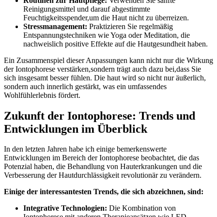
Routinen zur Hautpflege:
Verwenden Sie sanfte
Reinigungsmittel und darauf abgestimmte
Feuchtigkeitsspender,um die Haut nicht zu überreizen.
Stressmanagement:
Praktizieren Sie regelmäßig
Entspannungstechniken wie Yoga oder Meditation, die
nachweislich positive Effekte auf die Hautgesundheit ‌haben.
Ein Zusammenspiel dieser Anpassungen kann nicht nur die Wirkung
der Iontophorese verstärken,sondern trägt auch dazu bei,dass Sie
sich insgesamt ‍besser fühlen. Die haut wird so nicht nur äußerlich,
sondern auch innerlich gestärkt, was ein⁢ umfassendes
Wohlfühlerlebnis fördert.
Zukunft der Iontophorese: Trends und
Entwicklungen im Überblick
In den letzten Jahren habe ich einige bemerkenswerte
Entwicklungen im Bereich der Iontophorese beobachtet, die das
Potenzial haben, die Behandlung von Hauterkrankungen und die
Verbesserung der Hautdurchlässigkeit revolutionär zu ​verändern.
Einige der interessantesten Trends, die sich abzeichnen, sind:
Integrative Technologien:
Die ⁢Kombination von
Iontophorese mit anderen​ Therapieansätzen wie LED-