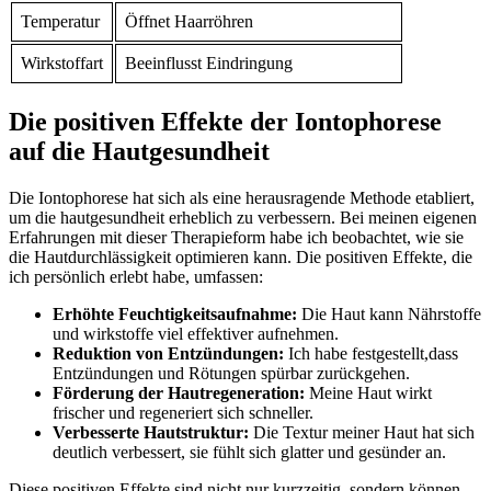
Temperatur
Öffnet Haarröhren
Wirkstoffart
Beeinflusst Eindringung
Die positiven Effekte der Iontophorese
auf die Hautgesundheit
Die Iontophorese⁣ hat sich als ‌eine herausragende Methode etabliert,
um die hautgesundheit erheblich zu verbessern. Bei meinen eigenen
Erfahrungen mit dieser‌ Therapieform habe ich beobachtet, wie sie
die Hautdurchlässigkeit optimieren kann. Die positiven Effekte,‌ die
ich persönlich erlebt habe, ⁢umfassen:
Erhöhte Feuchtigkeitsaufnahme:
Die Haut kann Nährstoffe
und wirkstoffe viel‌ effektiver aufnehmen.
Reduktion von Entzündungen:
Ich habe festgestellt,dass
Entzündungen und Rötungen ​spürbar zurückgehen.
Förderung der Hautregeneration:
Meine Haut wirkt
frischer und regeneriert sich schneller.
Verbesserte Hautstruktur:
Die Textur meiner Haut hat sich
deutlich verbessert,⁣ sie fühlt sich glatter und gesünder an.
Diese positiven Effekte sind ⁤nicht nur kurzzeitig, sondern können