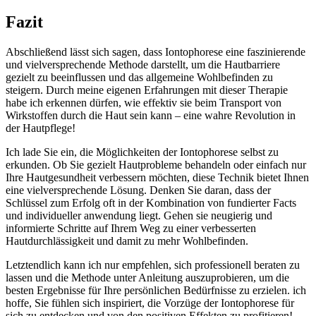
Fazit
Abschließend lässt⁤ sich sagen, dass Iontophorese eine faszinierende
⁢und vielversprechende Methode darstellt, um die Hautbarriere
gezielt zu beeinflussen und das allgemeine Wohlbefinden zu
steigern. Durch meine eigenen Erfahrungen mit ⁣dieser Therapie
habe ich erkennen dürfen, wie effektiv sie beim Transport von​
Wirkstoffen durch die Haut sein kann – eine wahre Revolution in⁢
der Hautpflege!
Ich lade Sie ein, die Möglichkeiten der Iontophorese selbst zu
erkunden. Ob Sie gezielt Hautprobleme behandeln oder einfach nur
Ihre Hautgesundheit verbessern möchten, diese Technik bietet Ihnen
eine⁣ vielversprechende Lösung. Denken Sie daran, dass der
Schlüssel zum Erfolg oft in der Kombination von fundierter Facts
und individueller‌ anwendung liegt. Gehen sie neugierig und
informierte Schritte auf Ihrem Weg ‍zu einer verbesserten
Hautdurchlässigkeit und⁢ damit zu mehr ‍Wohlbefinden.
Letztendlich ⁣kann ⁤ich nur empfehlen, sich⁢ professionell ​beraten zu
lassen und ‍die Methode unter Anleitung auszuprobieren, um die
besten Ergebnisse für Ihre persönlichen Bedürfnisse zu erzielen. ich
hoffe, Sie fühlen sich inspiriert, die Vorzüge der Iontophorese ⁤für
sich zu entdecken und⁤ von den positiven Effekten zu profitieren!