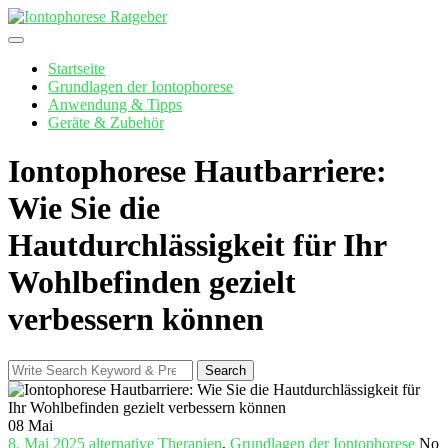
Skip
to
content
Startseite
Grundlagen der Iontophorese
Anwendung & Tipps
Geräte & Zubehör
Iontophorese Hautbarriere:
Wie Sie die
Hautdurchlässigkeit für Ihr
Wohlbefinden gezielt
verbessern können
Search
Search
for:
08
Mai
8. Mai 2025
alternative Therapien
,
Grundlagen der Iontophorese
No