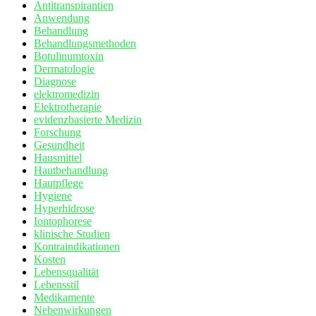
Antitranspirantien
Anwendung
Behandlung
Behandlungsmethoden
Botulinumtoxin
Dermatologie
Diagnose
elektromedizin
Elektrotherapie
evidenzbasierte Medizin
Forschung
Gesundheit
Hausmittel
Hautbehandlung
Hautpflege
Hygiene
Hyperhidrose
Iontophorese
klinische Studien
Kontraindikationen
Kosten
Lebensqualität
Lebensstil
Medikamente
Nebenwirkungen