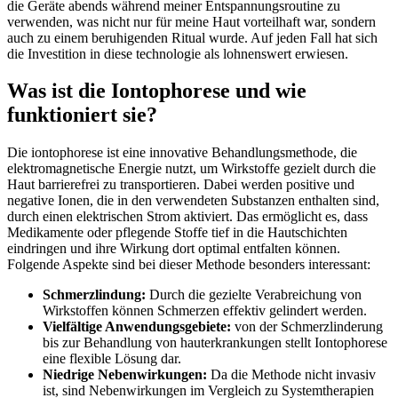
die Geräte abends während meiner Entspannungsroutine zu
verwenden, was⁢ nicht nur für meine Haut vorteilhaft war, sondern
auch zu einem beruhigenden Ritual wurde. Auf jeden Fall hat⁣ sich ​
die Investition in diese technologie als lohnenswert erwiesen.
Was ist die Iontophorese und wie
funktioniert sie?
Die iontophorese ist eine innovative Behandlungsmethode, die
elektromagnetische Energie nutzt, um Wirkstoffe gezielt durch die⁣
Haut barrierefrei zu ​transportieren. Dabei werden positive und
negative Ionen, die in den verwendeten Substanzen enthalten sind,
durch einen elektrischen Strom aktiviert. Das ermöglicht es, dass
Medikamente‍ oder pflegende Stoffe tief in die Hautschichten
eindringen und ihre Wirkung dort optimal entfalten⁢ können.
Folgende Aspekte sind bei dieser Methode besonders interessant:
Schmerzlindung:
Durch die gezielte Verabreichung von⁢
Wirkstoffen können Schmerzen effektiv gelindert werden.
Vielfältige Anwendungsgebiete:
von der Schmerzlinderung
bis zur Behandlung von hauterkrankungen stellt Iontophorese
eine flexible Lösung dar.
Niedrige Nebenwirkungen:
Da die‍ Methode nicht invasiv
ist, sind ⁣Nebenwirkungen im Vergleich zu Systemtherapien