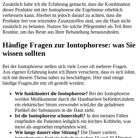
Zusätzlich habe ich die Erfahrung‌ gemacht, dass die Kombination
dieser Produkte mit der Iontophorese die Ergebnisse erheblich
verbessern ‌kann. Hierbei ist jedoch darauf zu achten, dass die
Produkte frei ​von reizenden Zusatzstoffen sind, um‍ die Haut nicht
⁣zusätzlich zu belasten. Nutzen Sie solche Pflegemittel als Teil Ihrer
Routine, um das ⁢Beste aus Ihrer Behandlung⁣ herauszuholen.
Häufige Fragen zur Iontophorese: was Sie
wissen sollten
Bei der Iontophorese stellen sich viele Leser oft mehrere Fragen.
Aus eigener Erfahrung kann ich Ihnen versichern, dass es sich lohnt,
sich⁣ mit diesem Thema näher zu beschäftigen. Hier sind einige
häufige Fragen,die ⁢mir oft gestellt werden:
Wie funktioniert die Iontophorese?
Bei der Iontophorese
werden Medikamente durch ⁤die Hautbarriere befördert,indem
ein elektrischer Strom verwendet wird,der die geladenen
Partikel der Substanzen in die Haut zieht.
Ist die Iontophorese schmerzhaft?
In den meisten Fällen
empfinden die ⁢Patienten lediglich ein leichtes Kribbeln, was
meist als angenehm empfunden wird.
Wie ⁢lange dauert eine Sitzung?
Die Dauer variiert,
typischerweise liegt sie jedoch‍ zwischen 10 und 30 Minuten,