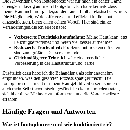
Die Anwendung von Iontophorese war für mich ein echter Game
Changer in bezug auf⁣ mein Hautgefühl. Ich habe bemerkt,dass
meine Haut ‌nicht nur glatter,sondern auch fühlbar elastischer wurde.
Die Möglichkeit, Wirkstoffe gezielt und effizient in die⁤ Haut
einzuschleusen, bietet einen echten⁢ Vorteil. Hier sind einige
Veränderungen,die ich erlebt‍ habe:
Verbesserte ​Feuchtigkeitsaufnahme:
Meine Haut kann jetzt
Feuchtigkeitscremes und Seren viel besser aufnehmen.
Reduzierte Trockenheit:
Probleme⁤ mit trockenen Stellen
sind zum größten Teil verschwunden.
Gleichmäßigerer Teint:
Ich‌ sehe eine⁤ merkliche
Verbesserung in der Hautstruktur und -farbe.
Zusätzlich dazu ‍habe ich die Behandlung⁤ als sehr angenehm
empfunden, was den gesamten Prozess spaßiger macht. Die
Iontophorese hat nicht nur mein Hautgefühl verbessert, sondern
auch mein Selbstbewusstsein gestärkt. Ich kann nur jedem raten,
sich über diese ‍Methode zu informieren und die Vorteile selbst zu
‌erfahren.
Häufige Fragen und Antworten
Was ist Iontophorese und⁢ wie funktioniert sie?