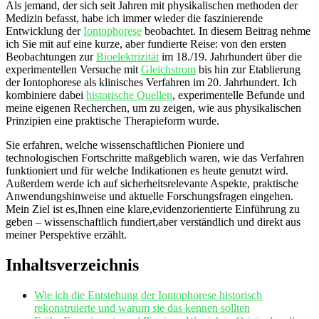
Als jemand, der sich seit Jahren mit physikalischen methoden der
Medizin befasst, habe‍ ich immer wieder ⁣die faszinierende
Entwicklung der
Iontophorese
beobachtet. In diesem Beitrag nehme
ich Sie ‌mit auf eine ⁤kurze,​ aber fundierte‌ Reise: von‍ den ersten
Beobachtungen zur
Bioelektrizität
​im 18./19. Jahrhundert ⁣über die
experimentellen ⁢Versuche mit
Gleichstrom
bis ‍hin zur Etablierung
der Iontophorese als klinisches Verfahren im 20.⁤ Jahrhundert. Ich
kombiniere⁢ dabei
historische Quellen
, experimentelle Befunde ⁢und
meine eigenen Recherchen, um zu zeigen, wie aus physikalischen
Prinzipien eine praktische Therapieform wurde.
Sie erfahren, welche wissenschaftlichen Pioniere und
technologischen‌ Fortschritte maßgeblich waren, wie das Verfahren
funktioniert‍ und für ⁣welche​ Indikationen es ⁣heute ⁢genutzt wird.
‍Außerdem werde​ ich auf ⁣sicherheitsrelevante Aspekte, praktische
Anwendungshinweise und aktuelle ⁢Forschungsfragen eingehen.
Mein Ziel ist es,Ihnen eine klare,evidenzorientierte Einführung‌ zu
geben – wissenschaftlich fundiert,aber verständlich und direkt ⁤aus
meiner Perspektive erzählt.
Inhaltsverzeichnis
Wie ‌ich‍ die⁤ Entstehung der ‍Iontophorese historisch⁢
rekonstruierte‍ und warum sie das kennen ⁤sollten