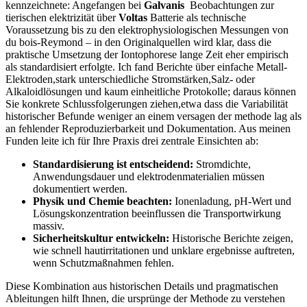
kennzeichnete: Angefangen bei⁢
Galvanis
⁤ Beobachtungen zur
tierischen elektrizität⁣ über
Voltas
Batterie als technische
Voraussetzung bis zu⁣ den⁢ elektrophysiologischen Messungen von
du bois-Reymond – in den Originalquellen wird klar, dass die
praktische Umsetzung der‍ Iontophorese lange Zeit⁣ eher empirisch
als standardisiert erfolgte. ‍Ich fand Berichte über einfache Metall-
Elektroden,stark unterschiedliche Stromstärken,Salz- oder
Alkaloidlösungen ‌und kaum einheitliche Protokolle; daraus können
Sie konkrete Schlussfolgerungen ziehen,etwa‍ dass⁣ die‌ Variabilität
historischer Befunde ⁤weniger an ​einem‍ versagen der methode lag als
an fehlender Reproduzierbarkeit und ​Dokumentation.⁢ Aus meinen
Funden leite ich für Ihre Praxis drei ⁢zentrale Einsichten ⁤ab: ‍
Standardisierung ist​ entscheidend:
Stromdichte,
Anwendungsdauer​ und⁤ elektrodenmaterialien müssen
dokumentiert werden.
Physik ⁣und Chemie beachten:
Ionenladung, pH-Wert und
Lösungskonzentration beeinflussen die⁤ Transportwirkung
massiv.
Sicherheitskultur entwickeln:
Historische Berichte zeigen,
⁢wie schnell hautirritationen und unklare ergebnisse auftreten,
wenn ‌Schutzmaßnahmen fehlen.
Diese Kombination aus⁢ historischen Details und pragmatischen
Ableitungen hilft‌ Ihnen, die‍ ursprünge​ der Methode zu verstehen