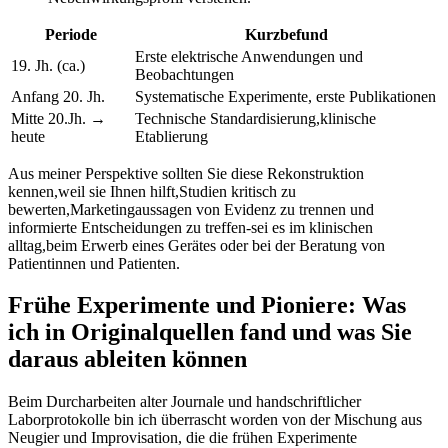
Periode
Kurzbefund
Erste elektrische Anwendungen und
19. Jh. (ca.)
Beobachtungen
Anfang 20. Jh.
Systematische Experimente, ⁢erste Publikationen
Mitte‍ 20.Jh.⁣ →
Technische Standardisierung,klinische
heute
Etablierung
Aus⁢ meiner Perspektive sollten Sie diese Rekonstruktion
kennen,weil‌ sie Ihnen ⁣hilft,Studien⁣ kritisch zu
bewerten,Marketingaussagen von Evidenz zu trennen und
‌informierte ‍Entscheidungen zu treffen-sei es im klinischen
alltag,beim‌ Erwerb‍ eines‍ Gerätes oder bei der Beratung von
Patientinnen und Patienten.
Frühe Experimente und Pioniere: Was
ich ⁤in Originalquellen⁤ fand ⁣und was Sie
daraus ableiten können
Beim Durcharbeiten alter Journale und handschriftlicher
Laborprotokolle‍ bin⁢ ich ⁢überrascht worden von der Mischung⁣ aus
Neugier ⁣und​ Improvisation, ‌die die frühen Experimente‍