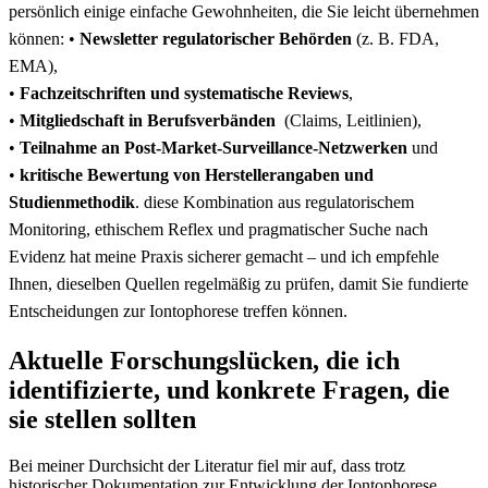
persönlich einige ⁣einfache Gewohnheiten, die ‌Sie leicht übernehmen
⁢können:‍
•
Newsletter regulatorischer Behörden
(z. B. FDA,
‌EMA), ⁣
•
Fachzeitschriften und systematische Reviews
,
•
Mitgliedschaft in⁤ Berufsverbänden
⁤ (Claims, Leitlinien),
•
Teilnahme ‌an Post‑Market‑Surveillance‑Netzwerken
und ⁣
•
kritische Bewertung von Herstellerangaben und
Studienmethodik
. diese Kombination aus ⁤regulatorischem
Monitoring, ethischem Reflex und pragmatischer ​Suche‍ nach
Evidenz hat‍ meine Praxis ⁢sicherer gemacht – und ich⁤ empfehle
Ihnen, dieselben Quellen regelmäßig zu prüfen,⁤ damit Sie fundierte⁢
Entscheidungen zur Iontophorese​ treffen können.
Aktuelle ⁤Forschungslücken, die ich
identifizierte, und konkrete Fragen, die
sie stellen ⁣sollten
Bei meiner Durchsicht der Literatur fiel mir auf, dass⁣ trotz
historischer Dokumentation zur Entwicklung der⁣ Iontophorese​