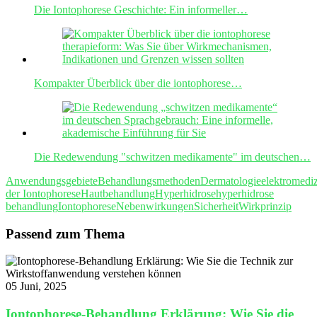
Die Iontophorese Geschichte: Ein informeller…
Kompakter Überblick über die iontophorese…
Die Redewendung "schwitzen medikamente" im deutschen…
Anwendungsgebiete
Behandlungsmethoden
Dermatologie
elektromedi
der Iontophorese
Hautbehandlung
Hyperhidrose
hyperhidrose
behandlung
Iontophorese
Nebenwirkungen
Sicherheit
Wirkprinzip
Passend zum Thema
05 Juni, 2025
Iontophorese-Behandlung Erklärung: Wie Sie die