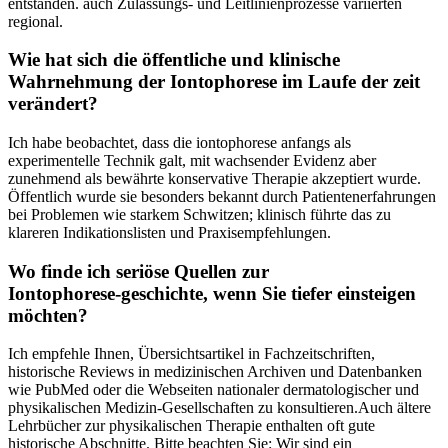
⁤entstanden. auch Zulassungs‑ und Leitlinienprozesse variierten
regional.
Wie ‌hat sich ‌die öffentliche und klinische
Wahrnehmung der Iontophorese im Laufe der ⁣zeit
verändert?
Ich habe beobachtet, dass die iontophorese anfangs als
experimentelle Technik galt, mit wachsender Evidenz aber
zunehmend als bewährte konservative Therapie akzeptiert ‍wurde.
Öffentlich wurde sie besonders bekannt durch Patientenerfahrungen
bei​ Problemen wie starkem Schwitzen;⁢ klinisch ‌führte das zu
klareren Indikationslisten und‍ Praxisempfehlungen.
Wo⁢ finde ich seriöse Quellen zur
Iontophorese‑geschichte,⁤ wenn Sie ⁤tiefer einsteigen
möchten?
Ich empfehle Ihnen, Übersichtsartikel in Fachzeitschriften,
historische Reviews in medizinischen Archiven ​und Datenbanken
wie PubMed oder die‌ Webseiten nationaler ‌dermatologischer und
physikalischen⁤ Medizin‑Gesellschaften zu konsultieren.Auch ältere
Lehrbücher zur physikalischen‍ Therapie enthalten oft gute
historische Abschnitte. Bitte beachten Sie: Wir ⁤sind ​ein