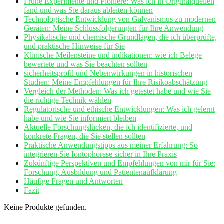
Frühe Experimente‌ und Pioniere: Was ich ⁣in Originalquellen
fand und was Sie daraus ableiten können
Technologische⁤ Entwicklung⁣ von Galvanismus ⁢zu modernen
Geräten: Meine Schlussfolgerungen für Ihre Anwendung
Physikalische und chemische Grundlagen, die ich⁣ überprüfte,
und ​praktische Hinweise für Sie
Klinische Meilensteine und indikationen: wie ich‍ Belege
bewertete und was Sie beachten⁣ sollten
sicherheitsprofil und Nebenwirkungen in‍ historischen
⁤Studien: Meine‍ Empfehlungen für Ihre ⁣Risikoabschätzung
Vergleich der Methoden: ⁣Was ⁢ich getestet habe und ⁢wie Sie
die richtige Technik wählen
Regulatorische und ethische Entwicklungen: Was ich ‌gelernt
habe ⁤und wie Sie informiert bleiben
Aktuelle Forschungslücken, ⁤die ich‍ identifizierte, und
konkrete Fragen, die Sie stellen sollten
Praktische‍ Anwendungstipps aus meiner Erfahrung: So
integrieren Sie Iontophorese sicher in Ihre Praxis
Zukünftige Perspektiven und Empfehlungen von‌ mir für Sie:
Forschung, Ausbildung und Patientenaufklärung
Häufige Fragen und Antworten
Fazit
Keine Produkte gefunden.