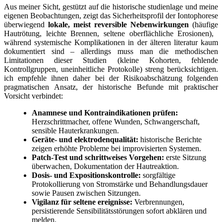
Aus meiner Sicht, gestützt auf ⁢die historische⁢ studienlage ⁢und meine
eigenen Beobachtungen, zeigt das Sicherheitsprofil der Iontophorese
⁢überwiegend
lokale,⁢ meist reversible ⁣Nebenwirkungen
(häufige
Hautrötung, leichte Brennen,⁢ seltene oberflächliche Erosionen), ​
während systemische Komplikationen in der älteren literatur kaum
dokumentiert ‌sind – allerdings‌ muss man die methodischen
Limitationen​ dieser Studien (kleine Kohorten, fehlende
Kontrollgruppen, uneinheitliche⁢ Protokolle) streng berücksichtigen.
ich ‍empfehle ⁣ihnen daher bei der Risikoabschätzung‌ folgenden
pragmatischen Ansatz, der‌ historische Befunde ‌mit praktischer
Vorsicht verbindet:
Anamnese und Kontraindikationen ⁣prüfen:
Herzschrittmacher, ⁤offene Wunden, Schwangerschaft,
⁢sensible Hauterkrankungen.
Geräte- und elektrodenqualität:
historische Berichte
zeigen erhöhte Probleme‌ bei improvisierten ⁣Systemen.
Patch-Test und schrittweises ‍Vorgehen:
erste Sitzung
überwachen, Dokumentation der Hautreaktion.
Dosis- und ‍Expositionskontrolle:
sorgfältige
⁤Protokollierung von Stromstärke und Behandlungsdauer
sowie ⁤Pausen zwischen Sitzungen.
Vigilanz für seltene⁤ ereignisse:
Verbrennungen,
persistierende Sensibilitätsstörungen‌ sofort abklären und
melden.