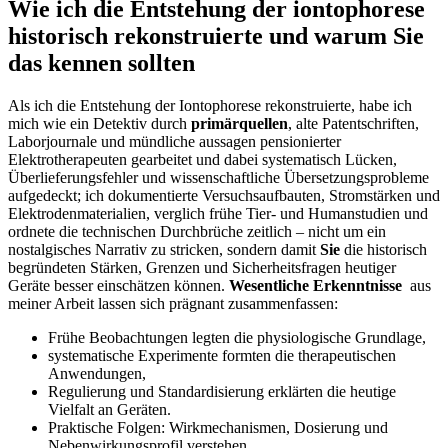
Wie ich die Entstehung der iontophorese
⁣historisch rekonstruierte und⁣ warum Sie
‍das kennen sollten
Als ich die ⁤Entstehung der ⁤Iontophorese rekonstruierte, habe ich⁣
mich wie ein Detektiv durch
primärquellen
, alte Patentschriften,
Laborjournale und mündliche aussagen pensionierter​
Elektrotherapeuten gearbeitet und​ dabei systematisch‍ Lücken,
Überlieferungsfehler und⁢ wissenschaftliche Übersetzungsprobleme
aufgedeckt; ich dokumentierte‌ Versuchsaufbauten, Stromstärken und
Elektrodenmaterialien, ‌verglich frühe Tier- und Humanstudien und ​
ordnete ​die technischen Durchbrüche​ zeitlich – nicht ⁤um ein‌
nostalgisches ‍Narrativ zu stricken, sondern damit
Sie
die historisch
begründeten Stärken, ‍Grenzen und Sicherheitsfragen heutiger
Geräte besser einschätzen können.
Wesentliche Erkenntnisse
​ aus
meiner Arbeit lassen sich prägnant zusammenfassen:
Frühe Beobachtungen legten die physiologische⁣ Grundlage,
systematische Experimente formten die therapeutischen
⁤Anwendungen,
Regulierung und Standardisierung erklärten die ‍heutige
Vielfalt‍ an Geräten.
Praktische Folgen: Wirkmechanismen, Dosierung und
Nebenwirkungsprofil verstehen.