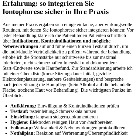
Erfahrung: so integrieren ⁤Sie
Iontophorese⁢ sicher in Ihre Praxis
Aus meiner Praxis ergaben sich einige einfache, aber wirkungsvolle
Routinen, mit denen Sie⁣ Iontophorese sicher integrieren können: Vor
jeder Behandlung kläre ich die Patientin/den Patienten‌ schriftlich
über
Indikationen, Kontraindikationen und mögliche
Nebenwirkungen
auf und führe einen kurzen Testlauf durch, ‌um
die‍ individuelle Verträglichkeit zu prüfen; während der behandlung
erhöhe ‌ich die Stromstärke‍ nur schrittweise bis​ zur maximal
tolerierten, nicht schmerzhaften Intensität und dokumentiere
Start‑/Endwerte sowie Hautbefund. Zur Standardisierung arbeite ich
mit einer ⁤Checkliste (kurze Sitzungsdauer ‌initial, gezielte
Elektrodenplatzierung, saubere Geräteleitungen) und bespreche
nach jeder Sitzung‍ die Hautpflege (kein Alkohol auf ​die‍ behandelte⁢
Fläche, ⁣trockene Haut vor Behandlung). Die‌ wichtigsten Punkte ‌im
Überblick:
Aufklärung:
Einwilligung & Kontraindikationen⁢ prüfen
Testlauf:
tasteinleitung,Schmerzskala nutzen
Einstellung:
langsam ‌steigern,dokumentieren
Hygiene:
Elektroden reinigen,Haut ⁢vor-/nachbereiten
Follow‑up:
Wirksamkeit ⁣& Nebenwirkungen protokollieren
Notfallplan:
Reaktion⁣ auf Verbrennung/Überempfindlichkeit