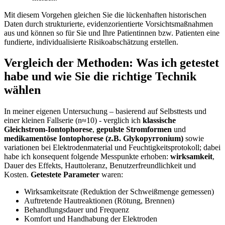
Mit diesem Vorgehen gleichen‌ Sie die lückenhaften historischen
Daten ‍durch strukturierte, evidenzorientierte Vorsichtsmaßnahmen
aus und ‍können so für Sie und Ihre Patientinnen ⁣bzw. Patienten eine
fundierte, individualisierte Risikoabschätzung erstellen.
Vergleich der‌ Methoden: Was ich getestet⁣
habe und wie Sie die richtige Technik
wählen
In meiner eigenen Untersuchung – basierend auf Selbsttests und
einer kleinen Fallserie (n≈10) ⁤- verglich ich
klassische
Gleichstrom-Iontophorese
,
gepulste Stromformen
‍und
medikamentöse Iontophorese (z.B. Glykopyrronium)
sowie
variationen‍ bei Elektrodenmaterial und Feuchtigkeitsprotokoll; dabei
⁤habe ich konsequent folgende Messpunkte erhoben:
wirksamkeit
,
Dauer‍ des Effekts, Hauttoleranz, Benutzerfreundlichkeit⁣ und
Kosten.​
Getestete Parameter
waren:
Wirksamkeitsrate (Reduktion ‌der​ Schweißmenge gemessen)
Auftretende Hautreaktionen (Rötung, Brennen)
Behandlungsdauer und Frequenz
Komfort und Handhabung der Elektroden