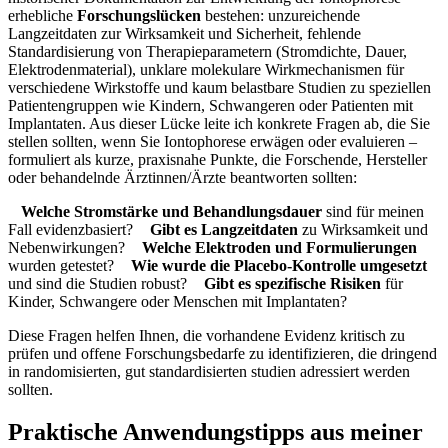
erhebliche‌
Forschungslücken
bestehen: unzureichende
Langzeitdaten zur Wirksamkeit und⁣ Sicherheit,⁤ fehlende
Standardisierung von Therapieparametern ‌(Stromdichte, Dauer,⁣
Elektrodenmaterial),⁤ unklare molekulare Wirkmechanismen für
verschiedene Wirkstoffe und kaum belastbare Studien zu speziellen
Patientengruppen wie​ Kindern, Schwangeren oder Patienten mit
Implantaten. Aus dieser Lücke⁤ leite ich konkrete Fragen ab, die Sie
stellen sollten, wenn Sie Iontophorese erwägen oder evaluieren –
formuliert ⁢als kurze, praxisnahe Punkte, die Forschende, Hersteller
oder⁢ behandelnde Ärztinnen/Ärzte beantworten sollten:
Welche Stromstärke und Behandlungsdauer
sind für meinen
Fall evidenzbasiert?
Gibt es Langzeitdaten
zu Wirksamkeit und
Nebenwirkungen?
Welche Elektroden⁣ und Formulierungen
wurden⁢ getestet?
Wie wurde⁤ die‍ Placebo‑Kontrolle⁤ umgesetzt
und sind die Studien ⁤robust?
Gibt es ⁢spezifische Risiken
für
Kinder, Schwangere oder Menschen mit Implantaten?
Diese Fragen helfen Ihnen, die vorhandene Evidenz kritisch zu
prüfen und offene Forschungsbedarfe zu identifizieren, die dringend
in randomisierten, gut standardisierten studien adressiert werden⁣
sollten.
Praktische Anwendungstipps aus meiner