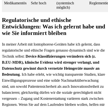
Medikamentös
Sehr ⁣hoch
(systemisch
Reglementie
möglich)
Regulatorische und ethische
Entwicklungen: Was ⁤ich gelernt habe und
⁢wie Sie informiert‍ bleiben
In ‍meiner Arbeit mit Iontophorese-Geräten habe ich gelernt, dass
‍regulatorische und ​ethische ​Fragen genauso ⁣dynamisch ‌sind wie⁤ die
Technik selbst:
Device-Klassifizierungen verändern sich​ (z.
B.EU‑MDR), ⁣klinische Evidenz wird strenger verlangt,​ und
Datenschutz gewinnt durch‍ vernetzte Heimgeräte massiv an
Bedeutung
. Ich⁤ habe erlebt, wie⁤ wichtig transparente Studien, klare‌
Einwilligungsprozesse und ⁢eine ‌solide Nachmarktüberwachung
sind,⁣ um sowohl Patientensicherheit als⁤ auch Innovationsfreiheit zu
balancieren;⁤ gleichzeitig‌ dürfen wir die soziale gerechtigkeit nicht
vergessen – Zugang‍ und ‌Kostenerstattung ⁢variieren stark ‌zwischen
Regionen. Wenn Sie auf dem‌ Laufenden bleiben wollen,⁢ helfen mir