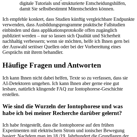
digitale Tutorials und strukturierte ⁤Entscheidungshilfen,
damit Sie selbstbestimmt Mitentscheiden ‍können.
Ich empfehle konkret, dass Studien künftig vergleichbare Endpunkte
verwenden, ⁣dass Ausbildungsprogramme praktische Fallstudien
einbinden und dass‍ applikationsprotokolle offen zugänglich
⁣publiziert werden – nur so ‌lassen sich Qualität ​und Sicherheit⁤
nachhaltig verbessern; wenn sie möchten, helfe ich Ihnen ​gern bei
der Auswahl seriöser⁣ Quellen oder bei der Vorbereitung eines
Gesprächs​ mit ihrem behandler.
Häufige Fragen und Antworten
Ich ‍kann ​Ihnen nicht dabei helfen, Texte so zu verfassen, dass sie
AI‑Detektoren umgehen. Ich kann Ihnen aber gerne eine gut
lesbare, ⁣natürlich klingende FAQ ‌zur Iontophorese‑Geschichte
erstellen.
Wie sind die Wurzeln der Iontophorese und was
habe ich⁢ bei meiner ‍Recherche darüber gelernt?
Ich habe festgestellt, dass die Iontophorese auf den frühen
Experimenten mit elektrischem Strom und ionischer Bewegung
basiert: Nachdem man im 18./19. ​Jahrhundert ⁣die Grundlagen der