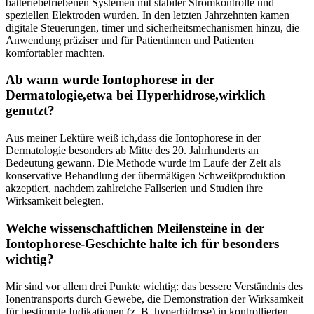
batteriebetriebenen Systemen mit stabiler Stromkontrolle und​
speziellen Elektroden ​wurden. In⁤ den letzten Jahrzehnten kamen
digitale Steuerungen, timer und sicherheitsmechanismen hinzu, die
Anwendung ‌präziser und für Patientinnen und‍ Patienten
komfortabler machten.
Ab wann wurde Iontophorese in der
Dermatologie,etwa bei Hyperhidrose,wirklich
genutzt?
Aus meiner Lektüre ⁤weiß ich,dass die Iontophorese in der
Dermatologie besonders ab Mitte des 20. ‌Jahrhunderts an
Bedeutung ​gewann. Die ⁣Methode wurde im ⁢Laufe der Zeit als
konservative Behandlung‍ der übermäßigen Schweißproduktion
akzeptiert, nachdem zahlreiche Fallserien und Studien⁤ ihre‌
Wirksamkeit belegten.
Welche wissenschaftlichen Meilensteine in der
Iontophorese‑Geschichte halte​ ich ⁢für besonders
wichtig?
Mir sind vor allem drei Punkte wichtig: das bessere Verständnis des
Ionentransports durch​ Gewebe, die Demonstration der Wirksamkeit
für bestimmte ​Indikationen (z. B. hyperhidrose)‍ in kontrollierten