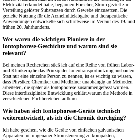
Elektrizität erkundet hatte, begannen Forscher, Strom gezielt ‍zur
Verteilung gelöster⁣ Substanzen durch ⁤Gewebe einzusetzen. Die⁤
gezielte Nutzung für die Arzneimittelabgabe und therapeutische
Anwendungen​ entwickelte sich schrittweise im Verlauf des 19. und
frühen 20. Jahrhunderts.
Wer waren die wichtigen Pioniere ‌in der
‌Iontophorese‑Geschichte und warum sind sie
relevant?
Bei meinen Recherchen stieß ich auf eine Reihe von frühen Labor‑
und Klinikern,die das Prinzip der Ionentransportnutzung ausbauten.
Statt nur eine einzelne Person zu nennen, ist es wichtig zu wissen,
dass Physiker, Chemiker und Mediziner unabhängig an ‌Methoden
arbeiteten, die später als Iontophorese⁤ zusammengefasst wurden.
Diese interdisziplinäre ‍Entwicklung erklärt,warum die Methode in
verschiedenen Fachbereichen aufkam.
Wie haben sich​ Iontophorese‑Geräte ‌technisch
weiterentwickelt, als ich die Chronik durchging?
Ich habe gesehen,⁢ wie ‍die ‌Geräte von einfachen galvanischen
Apparaten‍ mit ungenauer Stromsteuerung ⁣zu ‌kompakten,