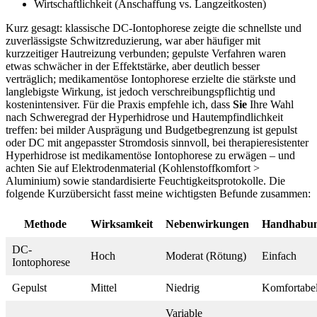
Wirtschaftlichkeit (Anschaffung vs. Langzeitkosten)
Kurz gesagt: klassische ‌DC-Iontophorese zeigte die schnellste und
zuverlässigste Schwitzreduzierung, war aber häufiger mit
kurzzeitiger Hautreizung ‍verbunden; gepulste ‌Verfahren⁢ waren
etwas schwächer in der Effektstärke, aber deutlich besser
verträglich; medikamentöse‌ Iontophorese erzielte die⁣ stärkste und⁢
langlebigste Wirkung, ist jedoch verschreibungspflichtig und‌
kostenintensiver. Für die Praxis empfehle ich, ⁤dass⁢
Sie
Ihre Wahl
nach ‍Schweregrad​ der Hyperhidrose⁣ und Hautempfindlichkeit
treffen: bei milder Ausprägung und Budgetbegrenzung ist gepulst
oder DC mit angepasster Stromdosis sinnvoll, bei therapieresistenter
Hyperhidrose ist medikamentöse Iontophorese zu ​erwägen – und
achten Sie auf Elektrodenmaterial (Kohlenstoffkomfort >
Aluminium) sowie standardisierte Feuchtigkeitsprotokolle. Die
folgende ⁢Kurzübersicht fasst meine wichtigsten Befunde zusammen:
Methode
Wirksamkeit
Nebenwirkungen
Handhabu
DC-
Hoch
Moderat (Rötung)
Einfach
Iontophorese
Gepulst
Mittel
Niedrig
Komfortabe
Variable