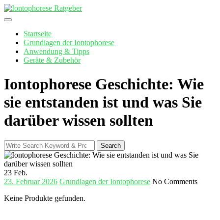
Skip
to
content
Startseite
Grundlagen der Iontophorese
Anwendung & Tipps
Geräte & Zubehör
Iontophorese Geschichte: Wie
sie entstanden ist und was Sie
darüber wissen sollten
Search
Search
for:
23
Feb.
23. Februar 2026
Grundlagen der Iontophorese
No Comments
Keine Produkte gefunden.