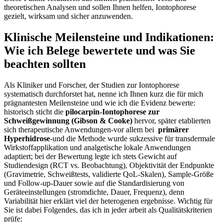
theoretischen Analysen und sollen Ihnen helfen, Iontophorese
gezielt, wirksam und sicher anzuwenden.
Klinische Meilensteine und⁤ Indikationen:
Wie ich Belege bewertete und was Sie
beachten sollten
Als Kliniker und Forscher, der⁢ Studien zur Iontophorese⁣
systematisch⁤ durchforstet hat, nenne ‍ich Ihnen kurz die ‌für ⁤mich
prägnantesten Meilensteine und wie ich ⁤die Evidenz bewerte:
historisch sticht​ die
pilocarpin‑Iontophorese zur
‌Schweißgewinnung⁤ (Gibson & Cooke)
‍hervor, später etablierten
sich therapeutische Anwendungen-vor allem bei ⁤
primärer
Hyperhidrose
-und die Methode wurde sukzessive für transdermale
Wirkstoffapplikation und analgetische lokale Anwendungen
adaptiert; bei‍ der Bewertung legte ich stets Gewicht auf‍
Studiendesign (RCT⁢ vs. Beobachtung),⁤ Objektivität ⁣der Endpunkte
(Gravimetrie,​ Schweißtests, validierte ⁤QoL‑Skalen), ⁤Sample‑Größe
und Follow‑up‑Dauer sowie auf die Standardisierung von
Geräteeinstellungen (stromdichte, Dauer, Frequenz), denn
Variabilität hier erklärt viel der heterogenen ergebnisse. Wichtig für
Sie ist dabei Folgendes, das ich in⁣ jeder arbeit als Qualitätskriterien
prüfe:⁣