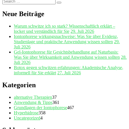
Search
Search
for:
Neue Beiträge
Warum schwitze ich so stark? Wissenschaftlich erklärt –
locker und verständlich für Sie
29. Juli 2026
Iontophorese wirkungsnachweise: Was Sie über Evidenz,
Studienlage und praktische Anwendung wissen sollten
29.
Juli 2026
Gel‑Iontophorese für Gesichtsbehandlung auf Naturbasis:
Was Sie über Wirksamkeit und Anwendung wissen sollten
28.
Juli 2026
Botox gegen schwitzen erfahrungen: Akademische Analyse,
informell für Sie erklärt
27. Juli 2026
Kategorien
alternative Therapien
37
Anwendung & Tipps
361
Grundlagen der Iontophorese
467
Hyperhidrose
358
Uncategorized
4