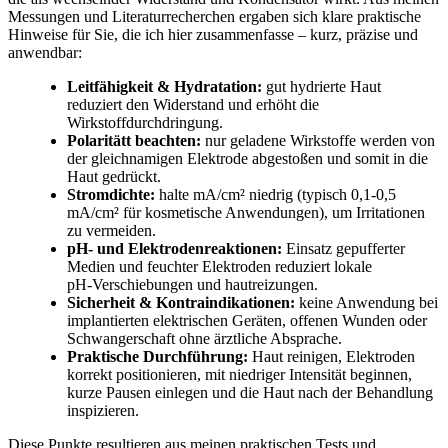
Messungen und Literaturrecherchen ergaben sich klare ‍praktische
Hinweise für Sie, die ich hier‍ zusammenfasse – kurz, präzise und
anwendbar:
Leitfähigkeit & Hydratation:
gut hydrierte Haut
reduziert den Widerstand und erhöht die​
Wirkstoffdurchdringung.
Polaritätt beachten:
nur⁣ geladene Wirkstoffe werden von‍
der gleichnamigen Elektrode abgestoßen und somit in ​die
Haut gedrückt.
Stromdichte:
halte mA/cm² niedrig (typisch 0,1-0,5
mA/cm² für kosmetische Anwendungen), um Irritationen
zu vermeiden.
pH- und‍ Elektrodenreaktionen:
Einsatz gepufferter
Medien und feuchter Elektroden reduziert lokale
pH‑Verschiebungen und hautreizungen.
Sicherheit ​& Kontraindikationen:
keine Anwendung bei
implantierten⁤ elektrischen Geräten, offenen ⁢Wunden oder
Schwangerschaft ohne ärztliche Absprache.
Praktische​ Durchführung:
Haut reinigen, Elektroden ​
korrekt positionieren, mit niedriger Intensität beginnen,
kurze ⁢Pausen einlegen und ⁣die Haut nach der Behandlung
inspizieren.
Diese Punkte⁤ resultieren aus meinen praktischen Tests und