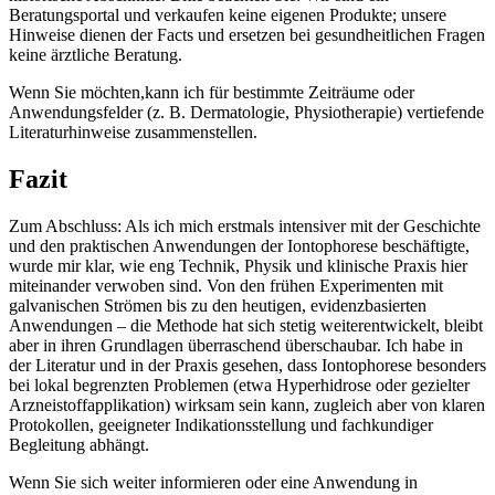
Beratungsportal und verkaufen keine eigenen Produkte; unsere
Hinweise dienen der⁣ Facts‍ und​ ersetzen‍ bei gesundheitlichen ​Fragen
keine ärztliche Beratung.
Wenn Sie möchten,kann ich ⁣für bestimmte Zeiträume oder
Anwendungsfelder (z.‍ B.​ Dermatologie, Physiotherapie) vertiefende
Literaturhinweise zusammenstellen. ⁣
Fazit
Zum ⁣Abschluss: Als ich mich erstmals intensiver mit der​ Geschichte
und den praktischen Anwendungen der Iontophorese beschäftigte,
wurde mir klar, wie eng Technik, Physik und klinische ⁢Praxis ⁢hier
miteinander verwoben​ sind. Von den ⁣frühen Experimenten mit
galvanischen Strömen bis zu den heutigen,⁣ evidenzbasierten
Anwendungen – die Methode hat sich⁢ stetig ⁤weiterentwickelt, bleibt
aber in ihren Grundlagen überraschend überschaubar.‍ Ich habe in
der⁣ Literatur und ‌in ⁣der Praxis gesehen, dass Iontophorese besonders
bei ⁤lokal begrenzten Problemen ⁢(etwa ​Hyperhidrose⁢ oder gezielter‌
Arzneistoffapplikation) wirksam sein kann, zugleich aber von klaren
Protokollen, geeigneter Indikationsstellung und fachkundiger
Begleitung abhängt.
Wenn Sie sich ‍weiter⁢ informieren oder​ eine Anwendung ⁣in