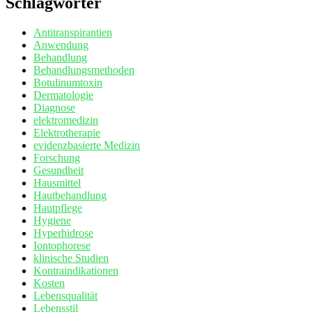
Schlagwörter
Antitranspirantien
Anwendung
Behandlung
Behandlungsmethoden
Botulinumtoxin
Dermatologie
Diagnose
elektromedizin
Elektrotherapie
evidenzbasierte Medizin
Forschung
Gesundheit
Hausmittel
Hautbehandlung
Hautpflege
Hygiene
Hyperhidrose
Iontophorese
klinische Studien
Kontraindikationen
Kosten
Lebensqualität
Lebensstil