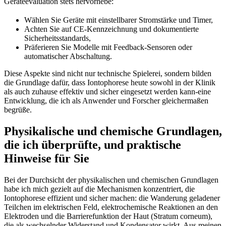
‌Geräteevaluation stets hervorhebe:⁤
Wählen Sie Geräte mit einstellbarer Stromstärke ‌und Timer,
Achten Sie auf‍ CE‑Kennzeichnung und ​dokumentierte
Sicherheitsstandards,
Präferieren Sie ⁢Modelle mit Feedback‑Sensoren oder
automatischer Abschaltung.
Diese⁢ Aspekte sind nicht nur technische Spielerei, sondern ⁢bilden
die ⁣Grundlage dafür, dass​ Iontophorese heute sowohl in der⁢ Klinik
als auch zuhause⁣ effektiv und sicher eingesetzt werden ⁢kann-eine
Entwicklung, die ich als Anwender und Forscher gleichermaßen
begrüße.
Physikalische und chemische Grundlagen,
⁤die ich überprüfte, und praktische
Hinweise für Sie
Bei der ‍Durchsicht der physikalischen und chemischen‍ Grundlagen
habe ich mich gezielt auf die Mechanismen konzentriert, die ​
Iontophorese effizient und sicher machen: die Wanderung geladener
Teilchen im elektrischen Feld, elektrochemische Reaktionen⁣ an​ den
Elektroden und die Barrierefunktion ‌der ⁣Haut (Stratum corneum),
die als wechselnder ⁣Widerstand ​und Kondensator wirkt. Aus ⁢meinen