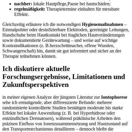
nachher:
lokale ⁤Hautpflege,Pause bei hautschäden;
regelmäßigkeit:
Therapietermine einhalten⁤ für messbare
Effekte.
Gleichzeitig erläutere ich die notwendigen
Hygienemaßnahmen
–
Einmalpolster oder desinfizierbare⁢ Elektroden, ‍gereinigte ‌Leitungen,
Handschuhe beim ​Hautkontakt bei fraglichen Hautveränderungen
‍sowie dokumentierte ‍Gerätewartung – und weise ⁢auf wichtige
Kontraindikationen (z. B.herzschrittmacher, offene ⁣Wunden,
Schwangerschaft) hin, damit sie gut informiert ⁢und sicher an der
‍Therapie teilnehmen können.
Ich diskutiere aktuelle
Forschungsergebnisse, Limitationen‍ und
Zukunftsperspektiven
in meiner​ eigenen Analyze der jüngsten Literatur zur
Iontophorese
sehe ich ermutigende, aber differenzierte Befunde: mehrere
randomisierte kontrollierte Studien bestätigen⁣ moderate⁤ bis starke
Effekte bei lokaler Anwendung (z. B. bei Hyperhidrose ⁤oder
entzündlichen Dermatosen), während präklinische Arbeiten den
präzisen ⁤Einfluss von Ionenzusammensetzung und Hautzustand auf
den Transportmechanismus detaillieren – dennoch bleibt die