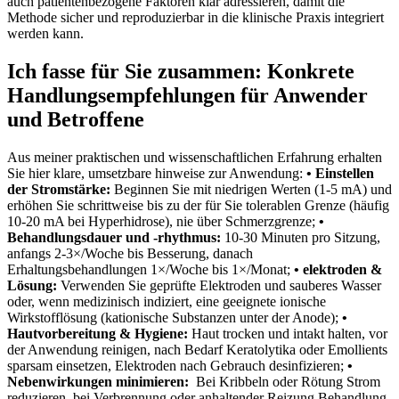
auch patientenbezogene Faktoren klar ​adressieren,​ damit die⁣
Methode sicher und reproduzierbar in die klinische Praxis integriert ​
werden‌ kann.
Ich fasse für ⁤Sie zusammen: Konkrete
Handlungsempfehlungen für​ Anwender
und Betroffene
Aus meiner praktischen und wissenschaftlichen Erfahrung erhalten⁢
Sie hier klare, umsetzbare hinweise zur Anwendung:⁤
• Einstellen
⁤der⁣ Stromstärke:
Beginnen Sie mit niedrigen Werten (1-5 mA) und
erhöhen Sie schrittweise ‌bis zu der für Sie tolerablen Grenze (häufig
⁣10-20 mA bei Hyperhidrose), ‌nie über Schmerzgrenze;
•
⁢Behandlungsdauer‍ und -rhythmus:
10-30 Minuten pro Sitzung,
anfangs 2-3×/Woche‌ bis Besserung, danach
Erhaltungsbehandlungen 1×/Woche bis 1×/Monat;
• elektroden &
Lösung:
Verwenden Sie geprüfte Elektroden und ​sauberes Wasser
oder, wenn medizinisch indiziert, eine geeignete ​ionische
Wirkstofflösung (kationische ‍Substanzen unter der Anode);
•
Hautvorbereitung & Hygiene:
Haut trocken und intakt halten, vor
der Anwendung reinigen, nach Bedarf Keratolytika⁤ oder Emollients
sparsam einsetzen, Elektroden nach Gebrauch desinfizieren;
•⁤
Nebenwirkungen minimieren:
⁣ Bei Kribbeln oder Rötung Strom
reduzieren,‌ bei Verbrennung oder anhaltender Reizung Behandlung⁤