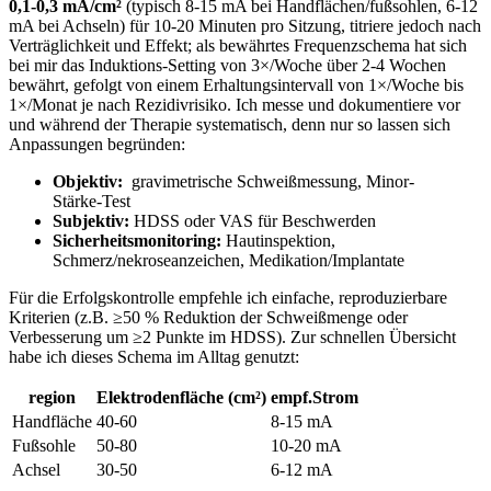
0,1-0,3 mA/cm²
(typisch 8-15 mA ⁢bei Handflächen/fußsohlen, 6-12⁤
mA bei⁣ Achseln) für 10-20‌ Minuten pro Sitzung, titriere jedoch nach
Verträglichkeit und Effekt; ‌als bewährtes ‌Frequenzschema hat sich
bei mir das Induktions‑Setting⁤ von 3×/Woche über 2-4 Wochen
bewährt, gefolgt von einem Erhaltungsintervall von 1×/Woche bis
1×/Monat je nach Rezidivrisiko. Ich messe und dokumentiere vor
und während ​der Therapie systematisch, denn nur so lassen sich
Anpassungen begründen:
Objektiv:
⁣ gravimetrische Schweißmessung, Minor-
Stärke‑Test
Subjektiv:
HDSS oder VAS⁤ für⁢ Beschwerden
Sicherheitsmonitoring:
Hautinspektion,
Schmerz/nekroseanzeichen,​ Medikation/Implantate
Für die Erfolgskontrolle empfehle ich einfache, ⁢reproduzierbare
Kriterien (z.B.⁣ ≥50 % Reduktion⁣ der Schweißmenge oder
Verbesserung um ≥2 Punkte im HDSS). Zur schnellen Übersicht
habe ich ‌dieses Schema im Alltag genutzt:
region
Elektrodenfläche (cm²)
empf.Strom
Handfläche
40-60
8-15 mA
Fußsohle
50-80
10-20 mA
Achsel
30-50
6-12‍ mA