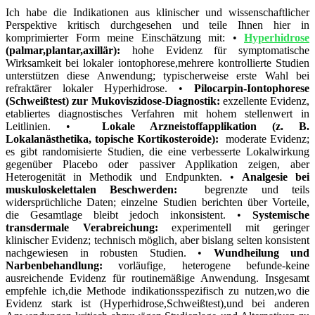
Ich habe⁢ die Indikationen aus klinischer ​und wissenschaftlicher
Perspektive kritisch durchgesehen und teile Ihnen⁣ hier in
komprimierter Form meine Einschätzung mit: ​•
Hyperhidrose
(palmar,plantar,axillär):
hohe Evidenz für symptomatische
Wirksamkeit bei lokaler iontophorese,mehrere kontrollierte Studien
unterstützen diese Anwendung; typischerweise⁤ erste Wahl⁣ bei
refraktärer lokaler Hyperhidrose. •
Pilocarpin‑Iontophorese​
(Schweißtest) zur Mukoviszidose‑Diagnostik:
exzellente Evidenz,
etabliertes diagnostisches Verfahren ‌mit hohem stellenwert in
Leitlinien. ⁢• ⁢
Lokale Arzneistoffapplikation (z. B.
Lokalanästhetika,⁤ topische Kortikosteroide):
⁢ moderate Evidenz;‍
es gibt randomisierte Studien, ⁢die eine verbesserte Lokalwirkung
gegenüber Placebo oder passiver Applikation zeigen, aber
‍Heterogenität in Methodik und Endpunkten. •
Analgesie bei
muskuloskelettalen Beschwerden:
⁣ begrenzte und teils
widersprüchliche Daten; einzelne​ Studien berichten über Vorteile,‌
die Gesamtlage bleibt jedoch inkonsistent. •
Systemische
transdermale Verabreichung:
experimentell mit geringer
klinischer Evidenz; technisch möglich, aber bislang⁢ selten konsistent
nachgewiesen in robusten Studien. •
Wundheilung und⁢
Narbenbehandlung:
vorläufige, heterogene befunde-keine⁢
ausreichende Evidenz für routinemäßige Anwendung. Insgesamt
empfehle ich,die ‌Methode indikationsspezifisch zu nutzen,wo die
Evidenz‌ stark ist (Hyperhidrose,Schweißtest),und bei anderen