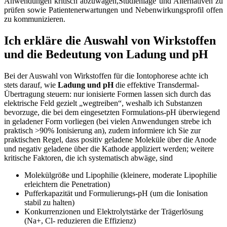
Anwendungen kritisch abzuwägen,Studienlage ​und ‍Alternativen zu
prüfen ​sowie Patientenerwartungen und⁣ Nebenwirkungsprofil offen⁢
zu ⁣kommunizieren.
Ich⁣ erkläre die Auswahl von ⁢Wirkstoffen​
und die​ Bedeutung von Ladung und pH
Bei ⁢der Auswahl von Wirkstoffen⁢ für ‍die Iontophorese ⁤achte ich
stets darauf, wie
Ladung und pH
die effektive Transdermal-
Übertragung steuern: nur ⁢ionisierte Formen lassen sich durch ‍das
elektrische Feld gezielt „wegtreiben“, weshalb ich Substanzen
bevorzuge, die bei dem‌ eingesetzten Formulations-pH überwiegend
in geladener Form vorliegen (bei vielen ⁢Anwendungen strebe ich
praktisch >90% Ionisierung an),⁤ zudem⁣ informiere ich Sie zur
praktischen​ Regel, dass positiv geladene‌ Moleküle über die Anode
und⁤ negativ geladene über die Kathode appliziert werden; weitere
kritische ⁤Faktoren, die ich ‌systematisch abwäge, sind
Molekülgröße und ⁣Lipophilie (kleinere, moderate Lipophilie
erleichtern die Penetration)
Pufferkapazität und ‍Formulierungs-pH (um die ⁤Ionisation
stabil zu⁢ halten)
Konkurrenzionen und Elektrolytstärke der Trägerlösung
(Na+, Cl- reduzieren die Effizienz)