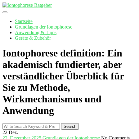
Skip
to
content
Startseite
Grundlagen der Iontophorese
Anwendung & Tipps
Geräte & Zubehör
Iontophorese definition: Ein
akademisch fundierter, aber
verständlicher Überblick für
Sie zu Methode,
Wirkmechanismus und
Anwendung
Search
Search
for:
22
Dez.
22. Dezember 2025
Grundlagen der Iontophorese
No Comments