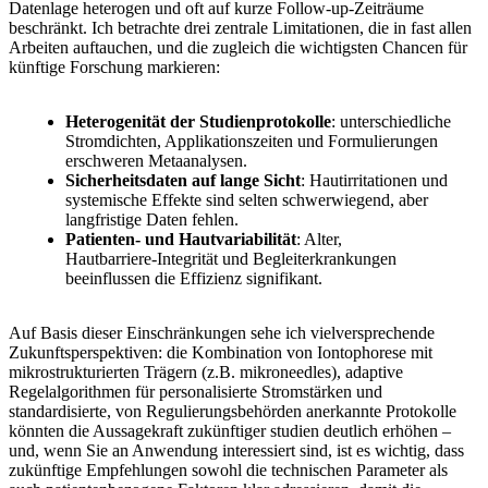
Datenlage heterogen und⁤ oft auf‌ kurze Follow‑up‑Zeiträume
⁣beschränkt. Ich betrachte drei zentrale Limitationen, die in fast allen
Arbeiten auftauchen, ⁢und die ‍zugleich die wichtigsten Chancen⁢ für
künftige Forschung markieren:
Heterogenität der Studienprotokolle
: unterschiedliche
Stromdichten, Applikationszeiten und Formulierungen
erschweren Metaanalysen.
Sicherheitsdaten auf lange Sicht
: Hautirritationen ⁢und
systemische Effekte sind selten schwerwiegend, aber
langfristige Daten ‌fehlen.
Patienten‑‌ und Hautvariabilität
: ‌Alter,
Hautbarriere‑Integrität und Begleiterkrankungen​
beeinflussen⁢ die Effizienz signifikant.
Auf⁤ Basis dieser Einschränkungen sehe ich vielversprechende
Zukunftsperspektiven: die Kombination von Iontophorese mit ​
mikrostrukturierten⁣ Trägern ⁣(z.B. mikroneedles), adaptive
Regelalgorithmen​ für personalisierte Stromstärken und
standardisierte, von Regulierungsbehörden anerkannte Protokolle
könnten die Aussagekraft zukünftiger studien deutlich erhöhen –
und, wenn Sie​ an Anwendung interessiert sind, ist es ⁢wichtig, dass ​
zukünftige Empfehlungen sowohl die technischen Parameter als