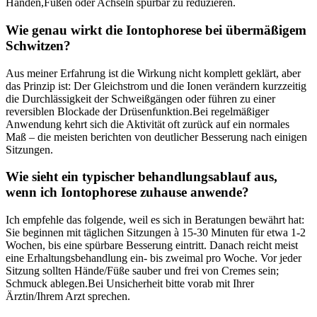
Händen,Füßen oder Achseln spürbar zu⁢ reduzieren.
Wie genau wirkt die Iontophorese bei übermäßigem
Schwitzen?
Aus meiner ⁣Erfahrung ist die Wirkung nicht komplett⁣ geklärt, aber
das Prinzip ist: Der Gleichstrom und die ⁤Ionen verändern kurzzeitig
die Durchlässigkeit der Schweißgängen⁤ oder führen‌ zu einer
‌reversiblen Blockade der Drüsenfunktion.Bei regelmäßiger
Anwendung kehrt sich die Aktivität oft zurück auf‌ ein⁢ normales
⁤Maß – die meisten berichten von deutlicher Besserung nach einigen
Sitzungen.
Wie ‍sieht ein typischer behandlungsablauf aus,
wenn ich Iontophorese zuhause anwende?
Ich empfehle das folgende,‍ weil es sich in Beratungen bewährt hat:
Sie beginnen ​mit⁤ täglichen Sitzungen à 15-30 Minuten⁤ für etwa 1-2⁣
Wochen, bis eine spürbare Besserung ‌eintritt. Danach reicht meist
eine Erhaltungsbehandlung ein-‌ bis zweimal pro Woche.⁣ Vor jeder
Sitzung sollten‌ Hände/Füße sauber und frei von Cremes sein;
Schmuck ablegen.Bei Unsicherheit bitte vorab mit Ihrer
Ärztin/Ihrem Arzt⁢ sprechen.