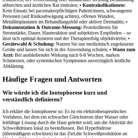
abbrechen und ärztlichen Rat einholen;‌
• Kontraindikationen:
Kein Einsatz bei pacemakerpflichtigen Patient:innen, schwangeren
Personen (auf Risikoabwägung achten), offenen Wunden,
Metallimplantaten im Behandlungsfeld oder aktiver Dermatitis;⁣
•
Dokumentation & Outcome-Messung:
Protokollieren ⁣Sie
Stromstärke, Dauer, Hautreaktion und subjektives Empfinden – so
lässt sich optimal dosieren und ⁣der Therapieerfolg objektivieren;
•
Gerätewahl &⁣ Schulung:
Nutzen Sie nur medizinisch zugelassene
Geräte und lassen Sie sich in ⁢der Anwendung schulen;‌
• Wann zum
Arzt:
Bei ausbleibender‌ Wirkung nach 6-8 Wochen, starken
Schmerzen, oder systemischen Symptomen unverzüglich ärztliche
Abklärung.
Häufige Fragen und Antworten
Wie würde ich die ‍Iontophorese kurz und
verständlich definieren?
Ich erkläre die Iontophorese so: Es ist ein elektrotherapeutisches
Verfahren, bei dem ein schwacher Gleichstrom über Wasser oder
leitfähige Lösung ⁢durch die⁢ Haut geleitet ⁢wird, um​ die Aktivität der
Schweißdrüsen lokal zu beeinflussen. Bei Hyperhidrose
(übermäßigem schwitzen) ist das Ziel,die Schweißproduktion an