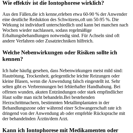
Wie effektiv ist die ⁢Iontophorese wirklich?
Aus den Fällen,die ich kenne,erleben etwa 60-90 % der Anwender
eine deutliche Reduktion des Schwitzens,oft ‍um⁣ 50-95 %. Die
‌Wirkung⁤ ist individuell unterschiedlich und kann bei manchen nach
Wochen wieder​ nachlassen, sodass regelmäßige
Erhaltungsbehandlungen notwendig sind. Für ⁢Achseln⁤ sind oft
andere Verfahren oder Zusatztechniken hilfreich.
Welche Nebenwirkungen oder Risiken sollte ich
kennen?
Ich habe häufig⁤ gesehen, dass Nebenwirkungen meist mild ⁤sind:
Hautrötung, ⁣Trockenheit, gelegentliche leichte Reizungen oder
kleine Blasen, wenn die Anwendung falsch eingestellt ist. Sehr
selten⁢ gibt es Verbrennungen bei fehlerhafter Handhabung. Bei
offenen wunden, akuten Entzündungen oder stark empfindlicher
Haut sollte man nicht behandeln.Bei ⁣bestehenden
Herzschrittmachern, bestimmten Metallimplantaten in der
Behandlungszone oder während einer Schwangerschaft rate ich‌
dringend von der Anwendung ⁣ab oder empfehle Rücksprache‍ mit
der ⁣behandelnden Ärztin/dem Arzt.
Kann ich Iontophorese mit Medikamenten oder