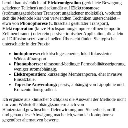
beruht hauptsächlich auf
Elektromigration
(gerichtete Bewegung
geladener Teilchen)⁢ und sekundär ​auf
Elektroosmose
(strömungsgetriebener ⁣Transport ungeladener moleküle), wodurch
sich die Methode klar von verwandten Techniken unterscheidet –
etwa von
Phonophorese
(Ultraschall-gestützter Transport),
Elektroporation
(kurze ⁣Hochspannungsimpulse öffnen temporär
Zellmembranen) oder rein⁣ passiver topischer Applikation,‍ die allein⁤
auf Diffusion setzt; zur schnellen Übersicht finden Sie ⁢typische
unterschiede in‌ der Praxis:
iontophorese:
elektrisch gesteuerter, lokal fokussierter ​
Wirkstofftransport.
Phonophorese:
ultrasound-bedingte Permeabilitätssteigerung,
weniger stromabhängig.
Elektroporation:
kurzzeitige Membranporen, eher invasive
Einsatzfälle.
Topische Anwendung:
passiv, abhängig von Lipophilie und
Konzentrationsgradient.
Ich ergänze aus klinischer Sicht,dass die Auswahl der ⁢Methode nicht
nur vom Wirkstoff abhängt,sondern auch von
⁤Hautzustand,gewünschter Tiefenwirkung und Sicherheitsprofil –
und genau diese Abwägung mache ich,wenn ⁣ich Iontophorese
gegenüber alternativen bewerte.