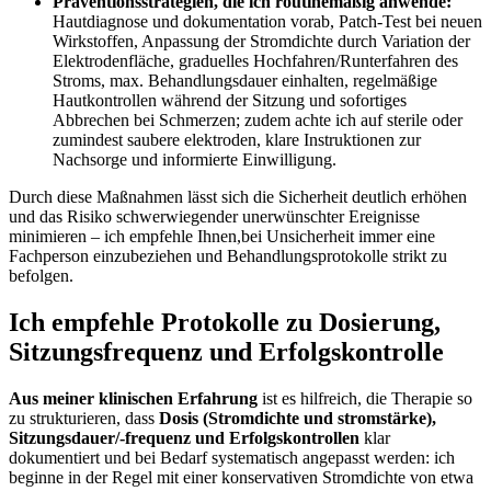
Präventionsstrategien, die ‍ich routinemäßig anwende:
Hautdiagnose und⁤ dokumentation vorab, Patch‑Test bei neuen
⁣Wirkstoffen, Anpassung der Stromdichte durch Variation der
Elektrodenfläche, graduelles Hochfahren/Runterfahren des
Stroms, max. Behandlungsdauer einhalten, regelmäßige ​
Hautkontrollen während der Sitzung und sofortiges
⁤Abbrechen bei Schmerzen; zudem achte ich auf sterile oder
zumindest saubere elektroden, klare Instruktionen zur
Nachsorge ‌und informierte Einwilligung.
Durch diese‍ Maßnahmen lässt sich⁣ die Sicherheit deutlich erhöhen
und das Risiko schwerwiegender unerwünschter⁣ Ereignisse
minimieren – ich empfehle Ihnen,bei Unsicherheit immer eine
Fachperson einzubeziehen und Behandlungsprotokolle strikt zu
befolgen.
Ich empfehle⁢ Protokolle zu ⁢Dosierung,
Sitzungsfrequenz ⁤und Erfolgskontrolle
Aus meiner klinischen Erfahrung
ist es hilfreich, ‍die ​Therapie so‍
zu strukturieren, dass
Dosis (Stromdichte und stromstärke),
Sitzungsdauer/-frequenz und Erfolgskontrollen
klar
dokumentiert und bei Bedarf systematisch angepasst werden: ich
beginne in ⁤der Regel mit einer konservativen Stromdichte von etwa