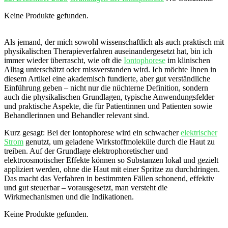
Keine Produkte gefunden.
Als jemand, der mich ​sowohl wissenschaftlich als auch praktisch mit
physikalischen Therapieverfahren auseinandergesetzt ⁣hat, bin ich
immer‍ wieder überrascht, wie ‍oft die
Iontophorese
im klinischen
Alltag unterschätzt oder missverstanden wird. Ich möchte Ihnen in⁢
diesem Artikel eine akademisch fundierte, aber gut verständliche
Einführung geben – nicht ‍nur die⁤ nüchterne Definition, sondern
auch ⁣die physikalischen Grundlagen, typische Anwendungsfelder
und praktische Aspekte, die für⁤ Patientinnen und ⁣Patienten sowie
Behandlerinnen und Behandler relevant ⁢sind.
Kurz gesagt: Bei der ⁤Iontophorese wird ein schwacher
elektrischer
Strom
genutzt, um geladene Wirkstoffmoleküle durch die Haut zu
treiben. Auf der Grundlage elektrophoretischer und
elektroosmotischer Effekte können so Substanzen lokal und gezielt
appliziert werden, ohne die Haut mit einer Spritze zu durchdringen.
Das ⁢macht das ​Verfahren in bestimmten Fällen schonend, effektiv
und gut‍ steuerbar – vorausgesetzt, ⁣man versteht die
Wirkmechanismen und ⁣die Indikationen.
Keine Produkte gefunden.