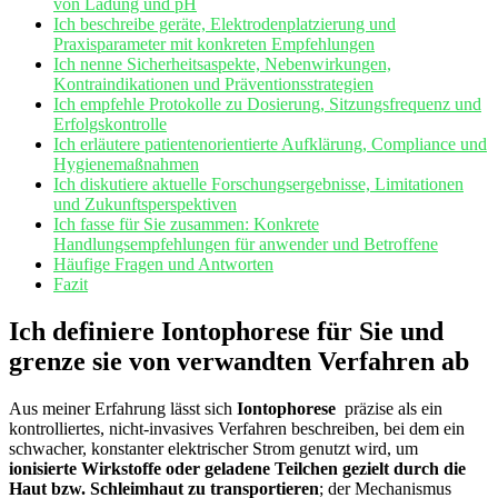
⁤von Ladung​ und pH
Ich beschreibe geräte, Elektrodenplatzierung und
⁣Praxisparameter mit konkreten Empfehlungen
Ich nenne Sicherheitsaspekte, Nebenwirkungen,
Kontraindikationen und Präventionsstrategien
Ich empfehle Protokolle zu Dosierung, ‍Sitzungsfrequenz​ und
Erfolgskontrolle
Ich ‌erläutere patientenorientierte‌ Aufklärung, Compliance ⁣und
Hygienemaßnahmen
Ich ‍diskutiere aktuelle Forschungsergebnisse, Limitationen
und Zukunftsperspektiven
Ich fasse für⁣ Sie zusammen: Konkrete
Handlungsempfehlungen für anwender und‌ Betroffene
Häufige ‌Fragen und Antworten
Fazit
Ich definiere Iontophorese für Sie und
grenze ⁣sie von​ verwandten Verfahren ab
Aus meiner Erfahrung lässt sich
Iontophorese
⁤ präzise als ⁤ein
kontrolliertes, nicht-invasives Verfahren beschreiben, bei dem ein
schwacher, konstanter​ elektrischer Strom genutzt wird, um
ionisierte​ Wirkstoffe oder geladene Teilchen gezielt⁣ durch ‌die
Haut bzw. Schleimhaut zu transportieren
; ‌der Mechanismus