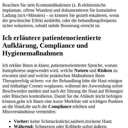
Beachten Sie stets Kontraindikationen (z. ‌B.elektronische⁤
implantate, offene‌ Wunden) ⁣und dokumentieren Sie kumulative
Ladung (mA×Minuten) – so können Sie ​gezielt eskalieren, wenn
der gewünschte Effekt ausbleibt, oder die behandlungsfrequenz
sicher reduzieren, sobald ‌stabile Besserung erreicht ist.
Ich ‍erläutere patientenorientierte
Aufklärung, Compliance und
Hygienemaßnahmen
Ich erkläre Ihnen ‍in klarer, patientenorientierter Sprache, warum
Iontophorese angewendet wird, welche
Nutzen
und
Risiken
zu
erwarten sind und welche praktischen Maßnahmen Ihren
Therapieerfolg sichern: vor der Behandlung bitte ⁢die Haut‍ reinigen​
und ‌fetthaltige Cremes weglassen, ‌während der Anwendung sofort
Beschwerden melden und nach der Sitzung die Haut auf Rötungen
oder Bläschen kontrollieren. Damit Sie die ⁤Abläufe ‍leicht ‌befolgen
können,gebe ich Ihnen⁣ eine kurze Merkliste mit wichtigen Punkten
an die Hand,die auch die
Compliance
erhöhen und
Missverständnisse ‍vermeiden:
Vorher:
keine Schmuckstücke,saubere,trockene ⁣Haut;
Während:
Schmerzen oder Kribbeln sofort äußern;