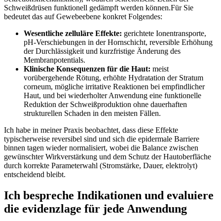
Schweißdrüsen funktionell gedämpft werden können.Für⁢ Sie
bedeutet das auf Gewebeebene konkret ‍Folgendes:
Wesentliche zelluläre Effekte:
gerichtete Ionentransporte,
⁤pH-Verschiebungen in‌ der Hornschicht, reversible Erhöhung
der​ Durchlässigkeit und kurzfristige Änderung des
Membranpotentials.
Klinische Konsequenzen für die Haut:
meist
vorübergehende​ Rötung, erhöhte Hydratation der Stratum
corneum, mögliche irritative Reaktionen bei empfindlicher
Haut, und bei wiederholter Anwendung eine funktionelle
Reduktion ​der Schweißproduktion ohne dauerhaften
strukturellen Schaden in den meisten​ Fällen.
Ich habe in meiner Praxis⁣ beobachtet, dass diese Effekte
typischerweise reversibel sind und sich die epidermale Barriere
binnen ⁤tagen wieder ​normalisiert, wobei die‍ Balance zwischen
gewünschter​ Wirkverstärkung und dem Schutz​ der Hautoberfläche
durch korrekte Parameterwahl (Stromstärke, Dauer, elektrolyt)
entscheidend bleibt.
Ich bespreche Indikationen und evaluiere
die evidenzlage ⁤für⁣ jede​ Anwendung