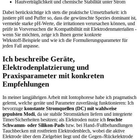
Hautverträglichkeit und chemische Stabilität unter Strom
Dabei berücksichtige⁤ ich stets die praktische Umsetzbarkeit: ich‍
justiere pH und Puffer so, dass die gewünschte Spezies dominant ist,
vermeide starke pH-Werte,⁢ die irritationen verursachen können, und
prüfe in Vorversuchen die Kompatibilität ⁤mit Elektrodenmaterialien ​-
wenn Sie möchten, ​zeige ⁣ich Ihnen gerne ‌konkrete
Wirkstoff‑Beispiele und wie ⁢ich die Formulierungsparameter für
jeden Fall ​anpasse.
Ich ​beschreibe​ Geräte,
Elektrodenplatzierung und
Praxisparameter mit konkreten
Empfehlungen
In meiner langjährigen Arbeit mit Iontophorese habe ich pragmatisch
gelernt, welche ‌geräte und Parameter zuverlässig funktionieren: Ich​
bevorzuge
konstante Stromquellen (DC) mit wahlweise
gepulsten Modi
, da sie stabile Stromstärken liefern ⁢und integrierte
Timer/Sicherheiten besitzen; als Elektroden nutze ich⁤
feuchte
Schwamm‑ oder Silikon‑Pads
bzw. bei Hand-/Fußbehandlungen
Tauchbecken mit rostfreiem Elektrodenblech, wobei die⁣ aktive
Elektrode über dem Zielgebiet liegt und​ die Gegen‑/Rückelektrode