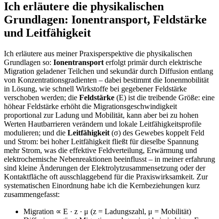
Ich erläutere die physikalischen
Grundlagen: Ionentransport, Feldstärke
und‍ Leitfähigkeit
Ich erläutere ‌aus meiner Praxisperspektive die physikalischen
Grundlagen so:
Ionentransport
erfolgt primär durch elektrische
Migration geladener Teilchen und sekundär ‌durch Diffusion entlang
von Konzentrationsgradienten – dabei bestimmt die Ionenmobilität
in Lösung, wie schnell Wirkstoffe bei gegebener Feldstärke ​
verschoben‍ werden;‍ die
Feldstärke
⁢(E) ist ‌die treibende Größe:‌ eine
höhear ⁢Feldstärke erhöht die Migrationsgeschwindigkeit
proportional zur Ladung und Mobilität, kann aber bei zu ⁤hohen
Werten Hautbarrieren verändern und lokale Leitfähigkeitsprofile
⁣modulieren; und die
Leitfähigkeit
(σ)‍ des Gewebes koppelt Feld
und Strom: bei hoher Leitfähigkeit fließt für dieselbe Spannung
mehr Strom, was ⁤die effektive ⁢Feldverteilung, Erwärmung und
elektrochemische ‍Nebenreaktionen⁢ beeinflusst – in meiner erfahrung
sind kleine‌ Änderungen der Elektrolytzusammensetzung oder der
⁣Kontaktfläche oft ausschlaggebend für die Praxiswirksamkeit. ‍Zur
systematischen Einordnung habe ich die Kernbeziehungen kurz
zusammengefasst:
Migration ∝ E · z · μ (z = Ladungszahl, μ = Mobilität)