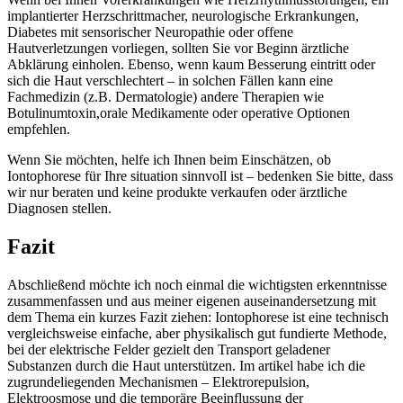
implantierter Herzschrittmacher, neurologische Erkrankungen,
Diabetes mit sensorischer ⁢Neuropathie oder offene
Hautverletzungen vorliegen, sollten⁤ Sie vor Beginn ärztliche
Abklärung einholen. Ebenso, ‍wenn kaum Besserung eintritt oder
sich die Haut verschlechtert – ⁢in ⁣solchen‍ Fällen kann eine
Fachmedizin (z.B. Dermatologie) andere Therapien wie
Botulinumtoxin,orale Medikamente oder operative Optionen
empfehlen.
Wenn Sie möchten, helfe ich Ihnen beim Einschätzen, ob
Iontophorese⁤ für Ihre situation ‌sinnvoll ist – bedenken‌ Sie bitte, dass⁤
wir nur beraten und‌ keine produkte verkaufen oder ärztliche
Diagnosen stellen.
Fazit
Abschließend möchte ich noch einmal die wichtigsten⁢ erkenntnisse
zusammenfassen ‍und ​aus meiner eigenen ⁣auseinandersetzung mit
dem Thema ⁣ein kurzes Fazit ⁢ziehen: Iontophorese ist⁣ eine technisch
⁤vergleichsweise ‌einfache, aber physikalisch ‌gut ​fundierte Methode,
bei der elektrische Felder gezielt den Transport geladener
Substanzen durch die Haut unterstützen. Im artikel habe ich‍ die
zugrundeliegenden ‍Mechanismen – Elektrorepulsion,
Elektroosmose und die temporäre Beeinflussung der