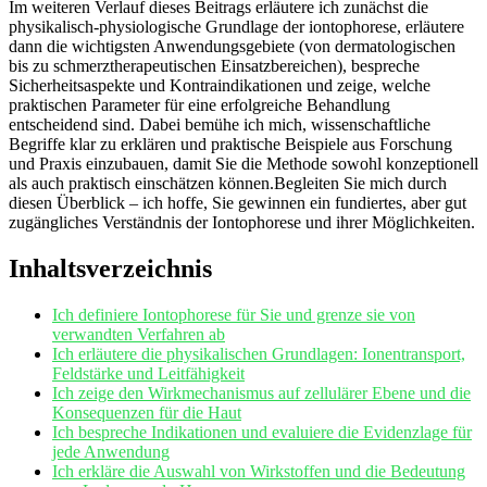
Im weiteren Verlauf dieses ⁤Beitrags erläutere ich zunächst die
physikalisch-physiologische Grundlage der iontophorese, ⁢erläutere
dann die wichtigsten Anwendungsgebiete (von‍ dermatologischen
bis zu schmerztherapeutischen Einsatzbereichen), bespreche
Sicherheitsaspekte und Kontraindikationen und zeige, welche
praktischen Parameter für‌ eine erfolgreiche Behandlung
entscheidend sind. Dabei ⁣bemühe ich mich, wissenschaftliche
⁣Begriffe klar zu erklären ‍und praktische Beispiele aus‌ Forschung
und Praxis einzubauen, damit‍ Sie die Methode ⁤sowohl konzeptionell
⁢als auch ⁣praktisch einschätzen können.Begleiten Sie mich ‌durch
diesen Überblick⁢ – ich hoffe, Sie gewinnen ein fundiertes, aber gut
‌zugängliches Verständnis​ der Iontophorese und ihrer ⁣Möglichkeiten.
Inhaltsverzeichnis
Ich definiere Iontophorese ⁣für Sie und grenze sie von
verwandten‍ Verfahren ab
Ich erläutere die physikalischen Grundlagen: Ionentransport,
Feldstärke und Leitfähigkeit
Ich zeige den Wirkmechanismus auf⁣ zellulärer Ebene und die
Konsequenzen für die⁢ Haut
Ich‌ bespreche ⁣Indikationen und evaluiere die ‍Evidenzlage‌ für
⁢jede Anwendung
Ich erkläre die Auswahl von Wirkstoffen⁢ und die Bedeutung