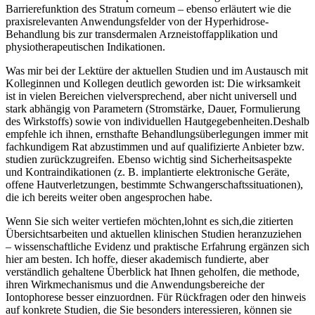
Barrierefunktion des Stratum corneum – ebenso erläutert wie die
praxisrelevanten Anwendungsfelder von der Hyperhidrose-
Behandlung bis zur transdermalen Arzneistoffapplikation und
physiotherapeutischen‌ Indikationen.
Was mir bei ⁤der Lektüre der aktuellen Studien und im Austausch mit
Kolleginnen und Kollegen deutlich geworden ist: Die wirksamkeit
ist in vielen Bereichen vielversprechend, aber nicht universell⁣ und
stark abhängig von⁤ Parametern (Stromstärke, Dauer, Formulierung
des Wirkstoffs) sowie von individuellen Hautgegebenheiten.Deshalb
‌empfehle ich ihnen, ernsthafte Behandlungsüberlegungen immer mit
fachkundigem Rat abzustimmen und auf qualifizierte Anbieter bzw.
studien‍ zurückzugreifen. Ebenso​ wichtig sind​ Sicherheitsaspekte
und ‌Kontraindikationen‍ (z. B. implantierte elektronische Geräte,
offene⁢ Hautverletzungen, bestimmte ‍Schwangerschaftssituationen),⁢
die ich bereits weiter ‌oben angesprochen‍ habe.
Wenn Sie sich weiter ‍vertiefen möchten,lohnt es⁢ sich,die zitierten
Übersichtsarbeiten und aktuellen klinischen Studien heranzuziehen
– wissenschaftliche Evidenz und praktische Erfahrung ⁢ergänzen sich
hier am besten. Ich hoffe, ⁢dieser akademisch fundierte, aber
verständlich gehaltene Überblick hat⁤ Ihnen geholfen, die methode,
ihren Wirkmechanismus und die Anwendungsbereiche der
Iontophorese besser einzuordnen. Für Rückfragen oder‌ den hinweis
auf konkrete Studien, ​die Sie besonders interessieren, ​können sie