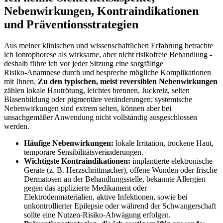
Nebenwirkungen, Kontraindikationen
und ⁢Präventionsstrategien
Aus‌ meiner klinischen und ⁣wissenschaftlichen Erfahrung betrachte
ich Iontophorese als wirksame, aber nicht risikofreie ⁤Behandlung ⁤-
deshalb ‌führe ich ‍vor jeder Sitzung eine sorgfältige
Risiko‑Anamnese durch und bespreche mögliche Komplikationen
mit Ihnen.
Zu ⁢den typischen, meist reversiblen Nebenwirkungen
zählen⁣ lokale Hautrötung, leichtes brennen, ​Juckreiz, selten
⁣Blasenbildung oder pigmentäre veränderungen; systemische
Nebenwirkungen sind extrem ⁣selten, können aber bei
unsachgemäßer Anwendung nicht vollständig ausgeschlossen
werden.
Häufige Nebenwirkungen:
lokale Irritation,‍ trockene⁢ Haut,
⁤temporäre Sensibilitätsveränderungen.
Wichtigste Kontraindikationen:
implantierte elektronische
Geräte (z. B. Herzschrittmacher), offene ​Wunden oder frische
Dermatosen an der Behandlungsstelle, bekannte Allergien
gegen⁤ das⁣ applizierte Medikament oder
Elektrodenmaterialien,⁤ aktive⁢ Infektionen, sowie ‍bei
unkontrollierter Epilepsie oder während der Schwangerschaft
sollte⁢ eine Nutzen‑Risiko‑Abwägung erfolgen.