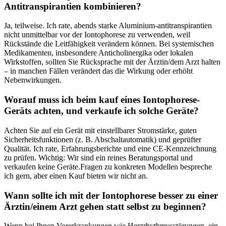
Antitranspirantien kombinieren?
Ja, teilweise. Ich⁣ rate, abends starke Aluminium-antitranspirantien
nicht unmittelbar vor ⁣der Iontophorese zu verwenden, weil
Rückstände ⁤die Leitfähigkeit verändern können. Bei systemischen
Medikamenten, insbesondere Anticholinergika oder lokalen
Wirkstoffen, sollten Sie Rücksprache mit der Ärztin/dem Arzt halten
– in manchen Fällen ⁣verändert‍ das die Wirkung oder erhöht
Nebenwirkungen.
Worauf⁤ muss ich beim kauf eines Iontophorese-
Geräts achten, ⁤und verkaufe ich solche ‌Geräte?
Achten Sie auf ein Gerät mit einstellbarer Stromstärke, guten
⁣Sicherheitsfunktionen (z. B. Abschaltautomatik) und geprüfter
Qualität. Ich rate, Erfahrungsberichte und⁣ eine CE-Kennzeichnung
zu prüfen. Wichtig: Wir‌ sind ein⁤ reines Beratungsportal und
verkaufen keine Geräte.Fragen zu konkreten Modellen bespreche
ich gern,⁣ aber einen Kauf bieten ⁣wir nicht an.
Wann sollte ich mit der Iontophorese besser zu einer
Ärztin/einem Arzt gehen statt selbst zu beginnen?
Wenn bei Ihnen Vorerkrankungen wie Herzrhythmusstörungen, ​ein