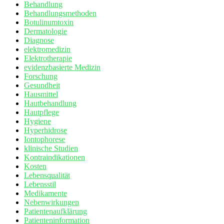
Behandlung
Behandlungsmethoden
Botulinumtoxin
Dermatologie
Diagnose
elektromedizin
Elektrotherapie
evidenzbasierte Medizin
Forschung
Gesundheit
Hausmittel
Hautbehandlung
Hautpflege
Hygiene
Hyperhidrose
Iontophorese
klinische Studien
Kontraindikationen
Kosten
Lebensqualität
Lebensstil
Medikamente
Nebenwirkungen
Patientenaufklärung
Patienteninformation