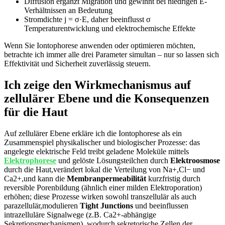
Diffusion ergänzt Migration und gewinnt bei niedrigen E-
Verhältnissen an ⁣Bedeutung
Stromdichte j = σ·E, daher⁤ beeinflusst σ
Temperaturentwicklung und elektrochemische Effekte
Wenn Sie Iontophorese ‌anwenden oder optimieren möchten,
betrachte ich immer alle drei Parameter simultan – nur so lassen sich
Effektivität und Sicherheit zuverlässig ⁣steuern.
Ich zeige den Wirkmechanismus auf⁢
zellulärer Ebene und die Konsequenzen
für die Haut
Auf zellulärer Ebene erkläre ich die Iontophorese als ein
‌Zusammenspiel physikalischer und biologischer ‌Prozesse: das
angelegte elektrische Feld treibt geladene Moleküle mittels
Elektrophorese
und gelöste Lösungsteilchen durch
Elektroosmose
durch die Haut,verändert lokal die Verteilung von Na+,Cl− ‌und
Ca2+,und kann die‍
Membranpermeabilität
kurzfristig durch
reversible Porenbildung (ähnlich einer milden Elektroporation)
erhöhen;⁢ diese Prozesse ⁢wirken sowohl ⁢transzellulär als auch
parazellulär,modulieren
Tight​ Junctions
und beeinflussen
intrazelluläre Signalwege (z.B. Ca2+-abhängige
Sekretionsmechanismen), wodurch sekretorische Zellen der