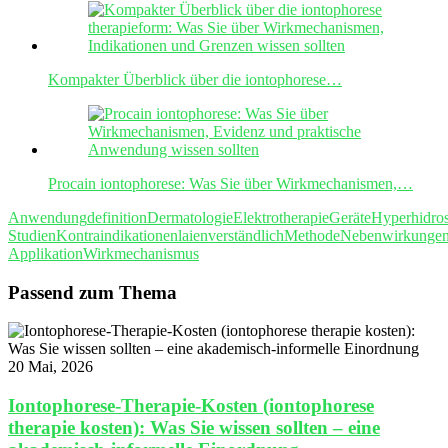
Kompakter Überblick über die iontophorese…
Procain iontophorese: Was Sie über Wirkmechanismen,…
Anwendung
definition
Dermatologie
Elektrotherapie
Geräte
Hyperhidro
Studien
Kontraindikationen
laienverständlich
Methode
Nebenwirkunge
Applikation
Wirkmechanismus
Passend zum Thema
20 Mai, 2026
Iontophorese-Therapie-Kosten (iontophorese
therapie kosten): Was Sie wissen sollten – eine