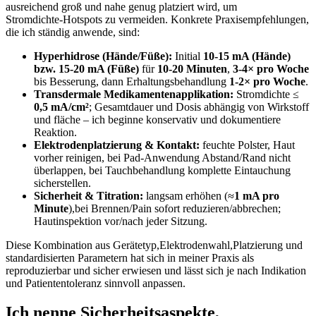
ausreichend groß und nahe genug platziert wird, um
Stromdichte‑Hotspots zu⁣ vermeiden. Konkrete Praxisempfehlungen,
die ich ständig anwende, sind:
Hyperhidrose (Hände/Füße):
Initial
10-15 mA (Hände) ​
bzw. 15-20 mA ⁤(Füße)
für
10-20 ‌Minuten
,
3-4× pro Woche
bis ⁣Besserung,⁢ dann Erhaltungsbehandlung
1-2× pro Woche
.
Transdermale Medikamentenapplikation:
Stromdichte ≤
0,5 mA/cm²
; Gesamtdauer und ​Dosis abhängig von Wirkstoff
und fläche‍ – ich beginne konservativ und dokumentiere
Reaktion.
Elektrodenplatzierung & Kontakt:
feuchte Polster,⁤ Haut
vorher⁢ reinigen, bei Pad‑Anwendung Abstand/Rand nicht
überlappen, bei Tauchbehandlung komplette Eintauchung
sicherstellen.
Sicherheit &​ Titration:
langsam erhöhen (≈
1 ‌mA pro
Minute
),bei​ Brennen/Pain sofort reduzieren/abbrechen;
Hautinspektion vor/nach jeder Sitzung.
Diese ‌Kombination aus⁤ Gerätetyp,Elektrodenwahl,Platzierung und
standardisierten Parametern hat ‍sich in meiner ​Praxis als
reproduzierbar und sicher erwiesen und lässt sich ⁢je nach Indikation⁤
und Patiententoleranz sinnvoll anpassen.
Ich nenne Sicherheitsaspekte,