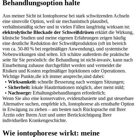
⁤Behandlungsoption halte
Aus meiner Sicht⁢ ist​ Iontophorese bei‍ stark⁣ schwitzenden Achseln
eine⁣ sinnvolle Option,⁣ weil sie ⁢mechanistisch plausibel,
verhältnismäßig sicher und in vielen Fällen⁣ langfristig ‌wirksam ist: ⁤
elektrolytische ⁤Blockade der⁤ Schweißdrüsen
erklärt die Wirkung,
klinische Studien und meine eigenen Erfahrungen⁣ zeigen häufig
⁤eine⁤ deutliche⁤ Reduktion der‍ Schweißproduktion (oft im bereich
⁢von ca. 50-80 % ‍bei regelmäßiger Anwendung), und systemische
Nebenwirkungen sind selten. Ich schätze außerdem die praktische
seite ‌für Sie ⁤persönlich: die‍ Behandlung ist nicht-invasiv, kann nach
‍Einarbeitung zuhause durchgeführt werden und‌ vermeidet die
Risiken und Kosten regelmäßiger Injektionen oder Operationen.
Wichtige Punkte,die⁢ ich immer anspreche,sind dabei: ​
•
Wirksamkeit:
schnelle Besserung‌ nach⁢ wenigen Sitzungen;
•
Sicherheit:
lokale Hautirritationen möglich, ⁢aber ‍meist ‌mild;
•​
Nachsorge:
Erhaltungsbehandlungen erforderlich;
Wenn​ Sie also eine konservative,⁣ evidenzbasierte und gut ‍steuerbare
Alternative suchen, empfehle ich, ​Iontophorese als ernsthafte Option
in Erwägung zu ziehen – am besten nach​ Rücksprache mit ‍Ihrer
⁤Ärztin‌ oder Ihrem Arzt ⁢und unter Berücksichtigung Ihrer
individuellen Krankengeschichte.
Wie iontophorese wirkt: meine⁤