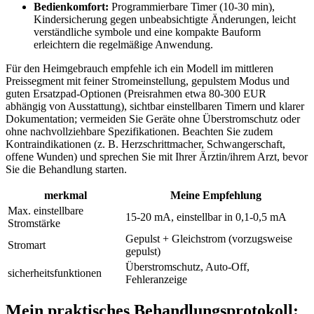
Bedienkomfort:
Programmierbare Timer ⁢(10-30 ‍min),⁢
Kindersicherung ⁤gegen unbeabsichtigte Änderungen, ⁢leicht
‌verständliche symbole und‍ eine kompakte⁣ Bauform
erleichtern die regelmäßige Anwendung.
Für den ​Heimgebrauch ‌empfehle ich ⁣ein Modell im mittleren
‌Preissegment ⁤mit feiner Stromeinstellung, gepulstem Modus ‌und
guten Ersatzpad‑Optionen (Preisrahmen ⁣etwa 80-300 EUR
abhängig von Ausstattung), sichtbar einstellbaren‌ Timern und klarer
Dokumentation; ​vermeiden ‍Sie Geräte ‌ohne Überstromschutz oder
ohne‌ nachvollziehbare Spezifikationen. Beachten Sie zudem
⁣Kontraindikationen (z.‍ B. Herzschrittmacher, Schwangerschaft,
offene Wunden) und sprechen‌ Sie mit Ihrer Ärztin/ihrem Arzt, bevor
Sie die‌ Behandlung starten.⁣
merkmal
Meine ​Empfehlung
Max.⁢ einstellbare⁤
15-20 mA, ⁣einstellbar in 0,1-0,5 mA
Stromstärke
Gepulst ⁢+ Gleichstrom⁣ (vorzugsweise
Stromart
gepulst)
Überstromschutz, ⁤Auto-Off,
sicherheitsfunktionen
Fehleranzeige
Mein praktisches Behandlungsprotokoll: