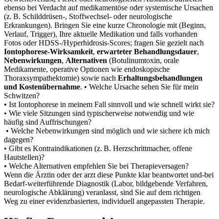
ebenso bei Verdacht auf medikamentöse oder ‌systemische Ursachen
‍(z. B. ⁤Schilddrüsen‑, Stoffwechsel‑ oder neurologische
Erkrankungen). Bringen Sie eine ‍kurze Chronologie mit (Beginn,
Verlauf, Trigger), ⁤Ihre ​aktuelle Medikation und falls vorhanden
⁤Fotos⁤ oder HDSS‑/Hyperhidrosis‑Scores; fragen Sie gezielt nach
Iontophorese‑Wirksamkeit
,
erwarteter Behandlungsdauer
,
Nebenwirkungen
,​
Alternativen
(Botulinumtoxin, orale
Medikamente, operative‌ Optionen wie ⁤endoskopische
Thoraxsympathektomie) sowie nach
Erhaltungsbehandlungen‌
und Kostenübernahme
. • ⁣Welche Ursache sehen⁢ Sie für mein⁣
Schwitzen?
• Ist Iontophorese in ⁤meinem Fall ​sinnvoll und wie schnell wirkt sie?
• Wie viele ⁤Sitzungen sind typischerweise notwendig und‌ wie‌
häufig sind Auffrischungen?
‍ • Welche Nebenwirkungen sind ​möglich⁢ und wie sichere ⁢ich mich
dagegen?
‌• Gibt es Kontraindikationen (z. B. Herzschrittmacher, offene
⁤Hautstellen)?
• Welche Alternativen empfehlen Sie ‍bei Therapieversagen?
Wenn die Ärztin oder der arzt ‍diese Punkte klar beantwortet und-bei
Bedarf-weiterführende Diagnostik (Labor, ​bildgebende Verfahren,
neurologische Abklärung) ⁣veranlasst, sind‍ Sie ⁤auf dem richtigen
Weg zu einer evidenzbasierten, individuell ​angepassten Therapie.