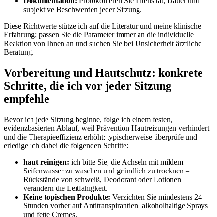
Dokumentation:
Protokollieren ⁣Sie Intensität, Dauer ⁢und
subjektive Beschwerden jeder Sitzung.
Diese Richtwerte stütze ich auf die Literatur ‍und meine klinische
Erfahrung; passen⁣ Sie die Parameter​ immer an die individuelle
‌Reaktion ⁤von Ihnen an ‍und suchen Sie ‌bei Unsicherheit ärztliche
Beratung.
Vorbereitung​ und ⁤Hautschutz: konkrete‍
Schritte, die‍ ich ⁢vor jeder Sitzung
‍empfehle
Bevor ich⁣ jede ⁣Sitzung beginne, ‍folge ich einem ⁢festen,
evidenzbasierten​ Ablauf, ⁤weil ⁣Prävention Hautreizungen verhindert
und die Therapieeffizienz erhöht; typischerweise überprüfe und
erledige ich dabei die ⁤folgenden Schritte:
haut‍ reinigen:
ich bitte Sie, die Achseln mit mildem
Seifenwasser zu waschen und gründlich zu trocknen –
Rückstände von‌ schweiß, Deodorant ⁣oder Lotionen
verändern die Leitfähigkeit.
Keine⁣ topischen Produkte:
Verzichten ⁢Sie‌ mindestens 24
Stunden vorher auf ⁤Antitranspirantien, ⁣alkoholhaltige Sprays
und fette ‌Cremes.