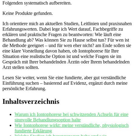
Folgenden ⁣systematisch aufbereiten.
Keine Produkte gefunden.
Ich⁣ orientiere mich an ⁣aktuellen⁢ Studien, Leitlinien und praxisnahen ​
Erfahrungswerten. Dabei⁢ lege ich Wert⁣ darauf,⁣ Fachbegriffe zu
erklären und praktische Fragen zu⁢ beantworten: Wie läuft ​eine
⁣Behandlung ab? Was können Sie zu Hause selbst⁢ tun? Für wen ist
die ​Methode geeignet – und für wen eher nicht? am Ende ⁣sollen sie
eine klare Vorstellung davon haben, ob Iontophorese für Ihre
⁤Situation eine realistische Option ist und welche Fragen sie im
Gespräch mit Ihrer ⁢behandelnden Ärztin oder‍ Ihrem behandelnden
‌Arzt ‌stellen⁢ sollten.
Lesen Sie ​weiter, wenn Sie eine fundierte, ​aber gut verständliche⁤
Einführung suchen – basierend auf⁣ Evidenz, ‍ergänzt durch meine
‍persönliche‌ Erfahrung.
Inhaltsverzeichnis
Warum ich Iontophorese⁣ bei schwitzenden Achseln für ‌eine‌
sinnvolle Behandlungsoption halte
Wie Iontophorese wirkt: ‍meine verständliche,​ physiologisch‍
fundierte Erklärung