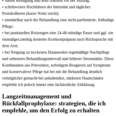
• ⁤Sanfte Reinigung und ⁤kein Alkohol vor ⁢der​ Sitzung;
• schrittweises Hochfahren der Intensität und tägliches
⁢Protokollieren (kurze⁢ Notiz ‍reicht); ‌
• ⁣unmittelbar nach ‌der​ Behandlung eine nicht‑parfümierte, fetthaltige
Pflege;
• ⁤bei punktuellen Reizungen eine 24-48‑stündige Pause und ggf. ein
einmaliges,niedrig dosiertes ‌Kortisonpräparat‍ nach ‌Rücksprache⁢ mit
‍dem ‌Arzt;
• ⁤bei Neigung zu trockenen Hautarealen regelmäßige Nachtpflege‍
und ‍selteneres ‌Behandlungsintervall‌ statt ⁢höherer Stromstärke.‍ Diese
Kombination aus Prävention, sofortigem Reagieren auf⁣ Symptome
und konservativer Pflege hat bei mir die Behandlung‌ deutlich
verträglicher⁤ gemacht-bei anhaltenden,​ stärkeren Hautschäden
empfehle​ ich jedoch immer ‍eine fachärztliche‍ Abklärung.
Langzeitmanagement und
Rückfallprophylaxe: strategien, die ich
empfehle, um den Erfolg zu erhalten