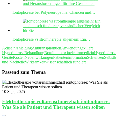
Iontophorese bei Polyneuropathie: Chancen und…
Iontophorese vs stromtherapie allgemein: Ein…
Achseln
Anleitung
Antitranspirantien
Anwendung
axilläre
Hyperhidrose
Behandlung
Botulinumtoxin
elektromedizin
Hyperhidros
Geräte
Kosten
Nebenwirkungen
Patienteninformation
Schwitzen
Selbst
und Nachteile
Wirksamkeit
wissenschaftlich fundiert
Passend zum Thema
10 Sep., 2025
Elektrotherapie voltarenschmerzhaft iontophorese:
Was Sie als Patient und Therapeut wissen sollten