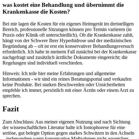
was kostet⁣ eine Behandlung und übernimmt die
Krankenkasse die Kosten?
Bei‍ mir ⁤lagen die Kosten für ein eigenes⁢ Heimgerät im dreistelligen
Bereich, professionelle Sitzungen⁣ können pro Termin variieren ⁤(in
Praxis oder Klinik ⁢oft ⁤unterschiedlich). Ob ​die Krankenkasse zahlt,
hängt von der Schwere Ihrer ⁤Hyperhidrose und der medizinischen
Begründung ab – ​oft ist erst ein konservativer⁣ Behandlungsversuch
erforderlich. Ich habe in meinem⁤ Fall⁣ zunächst bei der Krankenkasse
⁢nachgefragt und zusätzlich ärztliche Dokumente eingereicht; ‍die
‍Regelungen sind individuell verschieden.
Hinweis: Ich teile hier meine Erfahrungen und allgemeine
Informationen -⁢ wir sind ein reines Beratungsportal⁣ und ⁢verkaufen
⁢keine Produkte. Bei starken Beschwerden‌ oder Unsicherheiten
empfehle ich immer, persönlich mit einer ‌Ärztin oder einem ‍Arzt zu‌
sprechen.⁤
Fazit
Zum Abschluss: Aus meiner​ eigenen Nutzung ​und nach‌ Sichtung
⁣der wissenschaftlichen Literatur​ halte ich Iontophorese für eine‌
seriöse, gut⁣ belegte ‌Option ⁣gegen starkes⁤ Schwitzen in den Achseln
– insbesondere wenn konservative Maßnahmen nicht ausreichen