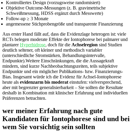
Kontrolliertes Design⁤ (vorzugsweise randomisiert)
Objektive Outcome-Messungen (z. B. gravimetrische
Schweißmessung, ‍HDSS ergänzt durch Messwerte)
Follow-up‌ ≥ 3‌ Monate
angemessene Stichprobengröße und transparente ​Finanzierung
Aus erster Hand ‌fällt ‍auf,​ dass ​die Evidenzlage‌ heterogen ist: viele
RCTs belegen moderate Effekte der Iontophorese bei⁢ palmarer und ​
plantarer
Hyperhidrose
, doch ​für die
Achselregion
⁤sind ‍Studien
⁢deutlich seltener, oft ‍kleiner und methodisch variabler
(unterschiedliche ‌Stromstärken, Behandlungsintervalle,‌
Endpunkte).Weitere Einschränkungen,⁤ die die Aussagekraft
mindern, sind kurze ⁣Nachbeobachtungszeiten,‌ teils subjektive
Endpunkte und ein möglicher Publikations-​ bzw. Finanzierungs-
Bias. ​Insgesamt ‌würde ich die Evidenz für Achsel-Iontophorese
heute als
evidenzarm bis moderat
einstufen: ⁣vielversprechend,
aber ⁤mit begrenzter generalisierbarkeit – Sie⁣ sollten die Resultate
deshalb in⁤ Kombination mit klinischer ​Erfahrung und individuellen
Präferenzen betrachten.
wer ⁣meiner Erfahrung nach gute
Kandidaten für Iontophorese sind⁤ und bei
wem Sie ​vorsichtig sein sollten