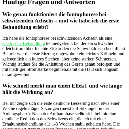
Häufige Fragen und Antworten
Wie genau ‍funktioniert die⁢ Iontophorese bei
schwitzenden Achseln – und wie⁢ habe ich⁤ die erste
Behandlung erlebt?
Ich habe die Iontophorese bei schwitzenden ⁤Achseln als eine
elektrische Behandlung
kennengelernt,⁣ bei der ein schwacher‌
Gleichstrom über feuchte Elektroden die Schweißdrüsen beeinflusst.
Bei ‌mir war die erste Sitzung ungewohnt: ⁣ein leichtes Kribbeln und​
gelegentlich ein kurzes Stechen, aber keine starken Schmerzen.
Wichtig ist,dass Sie ⁢die‌ Anleitung ​des Geräts genau‍ befolgen und​
mit‍ niedriger Stromstärke‌ beginnen,damit die ​Haut‍ sich langsam
⁤daran gewöhnt.
Wie⁢ schnell merkt man einen Effekt, ‍und wie​ lange
hält die Wirkung an?
Bei ​mir ‍zeigte sich die​ erste deutliche Besserung ‌nach etwa einer‍
Woche⁤ regelmäßiger Sitzungen ​(meist ⁤3-4 Sitzungen in der
‌Anfangsphase). Nach der Aufbauphase stellte sich bei mir eine
‍deutliche Reduktion des Schwitzens ein,‍ die ⁤ich mit einer
Erhaltungsbehandlung⁣ alle 1-3 Wochen stabil gehalten habe. Die