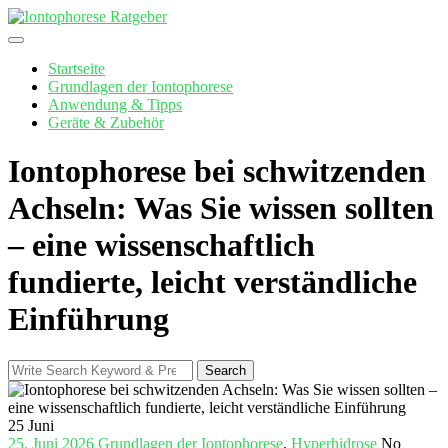
Skip
to
content
Startseite
Grundlagen der Iontophorese
Anwendung & Tipps
Geräte & Zubehör
Iontophorese bei schwitzenden
Achseln: Was Sie wissen sollten
– eine wissenschaftlich
fundierte, leicht verständliche
Einführung
Search
Search
for:
25
Juni
25. Juni 2026
Grundlagen der Iontophorese
,
Hyperhidrose
No