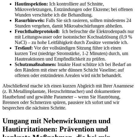
Hautinspektion:
Ich ‌kontrolliere auf Schnitte,
Mikroverletzungen, Entzündungen oder Ekzeme; bei offenen
Wunden‌ verschiebe⁢ ich die Behandlung.
Rasurhinweis:
Falls ​Sie ⁤sich rasieren,⁣ sollten mindestens 24
Stunden vergehen,​ damit ⁣Mikroabschürfungen‌ abheilen.
Feuchthalteprotokoll:
⁤ Ich befeuchte die Elektrodenpads ⁢nur
mit Leitungswasser oder⁢ isotonischer Kochsalzlösung (0,9 %
NaCl) – zu hohe ⁤Leitfähigkeit durch Zusätze​ vermeide⁣ ich.
Testlauf:
Vor⁢ der vollständigen Sitzung führe ich einen
kurzen Test (niedrige Stromstärke, ⁢1-2 Minuten) durch, um
Hautreaktionen und Empfindlichkeit zu​ prüfen.
Schutzmaßnahmen:
Intakte Haut schütze ich‌ bei Bedarf an
den Rändern mit⁣ einer sehr​ dünnen Schicht Vaseline; auf
offenen oder⁢ entzündeten Arealen wird nicht behandelt.
Abschließend mache⁢ ich einen kurzen‍ Abgleich‍ mit Ihrer Anamnese​
(z. B.Metallimplantate, ⁤Herzschrittmacher) und dokumentiere
⁤Hautbefund und gewählte Parameter – ⁢wenn Sie Hautrötung,​
Brennen oder Schmerzen spüren,‌ pausiere ich⁤ sofort ⁤und ‌wir
besprechen die nächsten Schritte.
Umgang mit Nebenwirkungen und
Hautirritationen: Prävention und