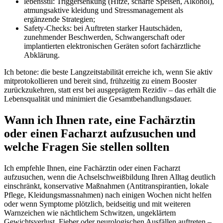
lebensstil: Triggersenkung⁤ (Hitze, scharfe Speisen,⁢ Alkohol),‌
atmungsaktive ⁢kleidung und⁤ Stressmanagement als
ergänzende Strategien;
Safety-Checks: bei⁣ Auftreten ​starker Hautschäden,
zunehmender ⁢Beschwerden, Schwangerschaft ​oder⁣
implantierten ⁤elektronischen Geräten sofort fachärztliche
Abklärung.
Ich ‌betone: die beste Langzeitstabilität erreiche ich,​ wenn Sie aktiv⁣
mitprotokollieren ‍und bereit‌ sind, frühzeitig ​zu einem Booster
zurückzukehren, statt erst​ bei ausgeprägtem Rezidiv – ‌das erhält die
Lebensqualität und minimiert die Gesamtbehandlungsdauer.
Wann ich Ihnen rate, eine Fachärztin
oder einen ​Facharzt aufzusuchen und
welche ⁣Fragen Sie stellen sollten
Ich empfehle Ihnen, eine Fachärztin‍ oder einen ‍Facharzt
aufzusuchen, wenn ‌die⁢ Achselschweißbildung Ihren Alltag ⁣deutlich
einschränkt, konservative Maßnahmen (Antitranspirantien, lokale
Pflege, Kleidungsmassnahmen) nach ‍einigen Wochen nicht helfen
oder wenn ⁣Symptome plötzlich, beidseitig und mit ⁤weiteren⁢
Warnzeichen wie nächtlichem Schwitzen, ⁣ungeklärtem
Gewichtsverlust, ⁣Fieber‌ oder neurologischen Ausfällen auftreten –