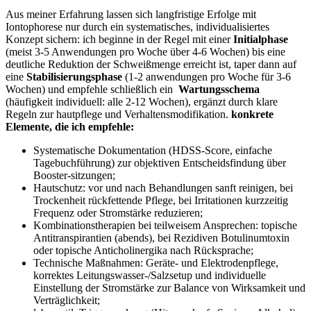
Aus meiner Erfahrung lassen sich langfristige‌ Erfolge⁢ mit
Iontophorese nur⁣ durch ‍ein systematisches, individualisiertes
Konzept ‌sichern: ⁤ich beginne in der Regel​ mit einer
Initialphase
(meist‌ 3-5 Anwendungen pro Woche über ‌4-6 Wochen) bis eine⁢
deutliche ​Reduktion der Schweißmenge⁢ erreicht‌ ist,⁣ taper ‌dann auf
eine⁣
Stabilisierungsphase
(1-2 anwendungen ⁢pro Woche für 3-6⁢
Wochen) und empfehle⁣ schließlich ein ‌
Wartungsschema
(häufigkeit individuell: ​alle 2-12⁢ Wochen), ergänzt⁤ durch klare
Regeln zur hautpflege und Verhaltensmodifikation.
konkrete‌
Elemente, ​die ⁣ich empfehle:
Systematische Dokumentation (HDSS-Score,‍ einfache⁤
Tagebuchführung) zur⁤ objektiven⁣ Entscheidsfindung​ über
Booster-sitzungen;
Hautschutz: vor und nach Behandlungen sanft reinigen, bei
Trockenheit rückfettende⁢ Pflege, bei ‌Irritationen ⁤kurzzeitig
Frequenz ⁣oder ⁣Stromstärke reduzieren;
Kombinationstherapien‌ bei teilweisem Ansprechen:‌ topische
Antitranspirantien ‍(abends), bei Rezidiven Botulinumtoxin
oder​ topische Anticholinergika nach Rücksprache;
Technische Maßnahmen: Geräte-‍ und⁤ Elektrodenpflege,​
korrektes Leitungswasser-/Salzsetup und‌ individuelle
Einstellung der Stromstärke⁣ zur ​Balance von Wirksamkeit und
Verträglichkeit;