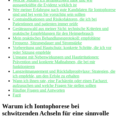
Welche Studien ich​ herangezogen habe und wie​
aussagekräftig die Evidenz ⁢wirklich⁣ ist
Wer meiner Erfahrung nach gute Kandidaten für Iontophorese
sind und bei⁣ wem Sie vorsichtig‌ sein sollten
Contraindikationen und ‍Risikofaktoren, ⁢die ich bei
Patientinnen ​und patienten immer prüfe
Geräteauswahl aus meiner Sicht: technische ​Kriterien und
praktische Empfehlungen für den​ Heimgebrauch
Mein praktisches Behandlungsprotokoll: ‍empfohlene
Frequenz, Sitzungsdauer und⁢ Stromstärke
Vorbereitung und Hautschutz: konkrete Schritte,​ die ich vor
jeder Sitzung empfehle
Umgang ‌mit Nebenwirkungen und Hautirritationen:
Prävention und konkrete Maßnahmen, ⁤die bei mir
funktionieren
Langzeitmanagement und Rückfallprophylaxe: Strategien, die
ich empfehle, um den Erfolg ⁣zu erhalten
Wann ich ⁤ihnen‍ rate, eine Fachärztin oder einen Facharzt ​
aufzusuchen und welche Fragen ⁢Sie stellen sollten
Häufige Fragen und ‍Antworten
Fazit
Warum ich Iontophorese ‍bei‌
schwitzenden​ Achseln für eine sinnvolle