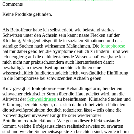
Comments
Keine Produkte gefunden.
Als Betroffener habe ich selbst erlebt, ⁣wie belastend ⁤starkes
Schwitzen unter ‍den Achseln ‌sein kann: nasse Flecken auf der
Kleidung, Verlegenheitsgefühle in sozialen Situationen ⁢und das
ständige ⁤Suchen nach wirksamen ‍Maßnahmen. Die‌
Iontophorese
hat ⁤mir dabei geholfen,die ⁤Symptome deutlich zu‌ lindern ⁤- und weil
‍ich ⁢neugierig auf die dahinterstehende Wissenschaft war,habe ich
mich⁣ nicht nur praktisch,sondern auch ‍literaturbasiert damit
‍beschäftigt. In diesem Beitrag möchte ich Ihnen eine
wissenschaftlich‍ fundierte,zugleich⁢ leicht verständliche Einführung‍
in ⁤die⁤ Iontophorese bei⁣ schwitzenden ⁢Achseln geben.
Kurz⁣ gesagt ist Iontophorese eine Behandlungsform, bei ‍der ein
schwacher elektrischer Strom über die Haut geleitet wird, um die‍
Aktivität der ⁢
Schweißdrüsen
zu beeinflussen. Klinische Studien ⁣und
⁤Erfahrungsberichte zeigen, dass ‍sich dadurch ⁤bei‍ vielen Patienten
⁢die schweißproduktion⁢ deutlich reduzieren ⁢lässt⁢ – teils ⁢ohne die
Notwendigkeit invasiver ⁤Eingriffe oder wiederholter
Botulinumtoxin-Injektionen. Wie ⁤genau dieser​ Effekt zustande
‌kommt, welche Erfolgsaussichten realistischerweise zu erwarten
sind und welche‌ Sicherheitsaspekte zu beachten sind,⁢ werde‍ ich im