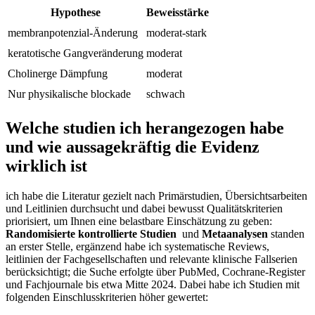
Hypothese
Beweisstärke
membranpotenzial‑Änderung
moderat-stark
keratotische Gangveränderung
moderat
Cholinerge Dämpfung
moderat
Nur ⁢physikalische ⁢blockade
schwach
Welche‍ studien ich herangezogen habe
und wie aussagekräftig ⁢die ⁤Evidenz
wirklich ist
ich habe‌ die Literatur ⁢gezielt nach Primärstudien,⁣ Übersichtsarbeiten‌
und‍ Leitlinien durchsucht und dabei bewusst Qualitätskriterien
‌priorisiert, um Ihnen ‍eine belastbare Einschätzung zu geben:
Randomisierte​ kontrollierte Studien
​ und
Metaanalysen
standen⁤
an erster ⁢Stelle,​ ergänzend habe ich systematische Reviews,
leitlinien der Fachgesellschaften und relevante ​klinische‌ Fallserien
berücksichtigt; die Suche ‌erfolgte über PubMed, Cochrane-Register⁤
und Fachjournale​ bis etwa ⁤Mitte 2024.⁤ Dabei habe ich Studien mit
folgenden Einschlusskriterien höher gewertet: