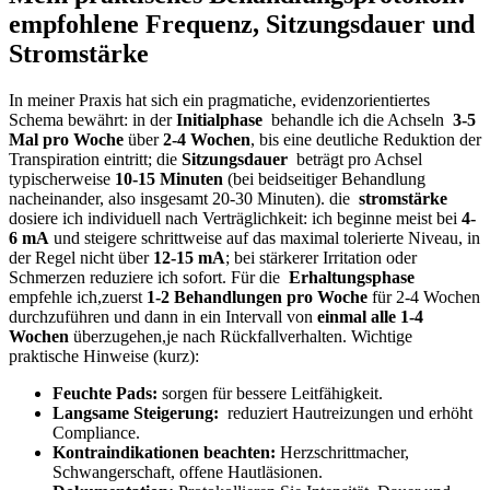
empfohlene Frequenz, Sitzungsdauer und
Stromstärke
In ⁣meiner Praxis hat sich ⁢ein pragmatiche, evidenzorientiertes
Schema⁤ bewährt: in der
Initialphase
⁢ behandle‍ ich die Achseln ​
3-5
Mal pro⁣ Woche
über
2-4 Wochen
, bis‌ eine deutliche‌ Reduktion der
Transpiration eintritt; die⁣
Sitzungsdauer
⁤ beträgt pro‌ Achsel‌
typischerweise
10-15 Minuten
(bei ‍beidseitiger Behandlung
nacheinander, also insgesamt ‌20-30 Minuten). ⁤die ‍
stromstärke
‍dosiere ich individuell nach Verträglichkeit: ‍ich beginne meist‍ bei
4-
6 mA
und steigere​ schrittweise ⁣auf das maximal tolerierte ⁢Niveau, in
der ⁣Regel nicht​ über
12-15 mA
; bei ​stärkerer Irritation ⁤oder
Schmerzen reduziere‍ ich sofort. Für die ‍
Erhaltungsphase
empfehle‍ ich,zuerst
1-2 Behandlungen pro ⁣Woche
‍für 2-4 Wochen
durchzuführen und⁣ dann in ‍ein Intervall von
einmal alle 1-4
Wochen
überzugehen,je nach Rückfallverhalten. ‌Wichtige
praktische Hinweise (kurz):
Feuchte Pads:
⁤sorgen für bessere Leitfähigkeit.
Langsame ⁢Steigerung:
⁣ reduziert Hautreizungen und erhöht
Compliance.
Kontraindikationen beachten:
Herzschrittmacher,
Schwangerschaft, offene Hautläsionen.