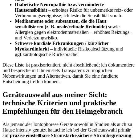
Diabetische Neuropathie bzw. verminderte
⁣Hautsensibilität
– erhöhtes Risiko für ⁤unbemerkte reiz- oder
Verbrennungsereignisse; ‌ich teste die Sensibilität ‍vorab.
Medikamente​ oder substanzen, die die Haut
sensibilisieren (z. ⁤B. orale/retinale ⁤Retinoide)
sowie
Allergien ​gegen elektrodenmaterialien‍ – erhöhtes Reizungs-
und Verletzungsrisiko.
Schwere‌ kardiale Erkrankungen / kürzlicher
⁤Myokardinfarkt
– individuelle Risikoabschätzung und
‌ggf.kardiologische Rücksprache.
Diese ⁣Liste ⁤ist praxisorientiert, nicht abschließend; ich dokumentiere
und‍ bespreche mit⁣ Ihnen stets Transparenz zu möglichen⁣
Nebenwirkungen‌ und Alternativen, ⁣damit Sie eine fundierte
Entscheidung treffen können.
Geräteauswahl aus meiner ‍Sicht:
technische Kriterien⁤ und praktische
Empfehlungen‍ für ⁤den Heimgebrauch
Als​ jemand,der ⁢Iontophorese-Geräte‍ sowohl in Studien als auch⁣ zu
Hause intensiv genutzt hat,achte ​ich ‌bei‌ der Geräteauswahl primär
auf
präzise ​einstellbare Stromstärke
,
sichere Strombegrenzung