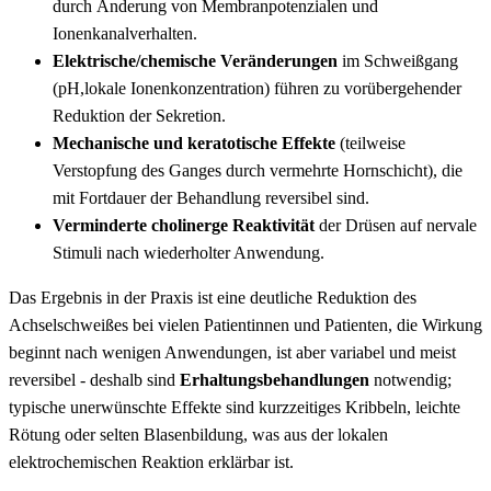
durch Änderung von Membranpotenzialen und
Ionenkanalverhalten.
Elektrische/chemische ​Veränderungen
‍im Schweißgang
⁣(pH,lokale Ionenkonzentration) führen zu ⁤vorübergehender
Reduktion‍ der Sekretion.
Mechanische und keratotische Effekte
(teilweise
Verstopfung des Ganges durch vermehrte Hornschicht), die
mit Fortdauer der Behandlung reversibel sind.
Verminderte cholinerge ⁢Reaktivität
der Drüsen auf⁣ nervale
Stimuli nach wiederholter ⁣Anwendung.
Das Ergebnis in der Praxis ist eine ‌deutliche Reduktion des
Achselschweißes bei ⁤vielen Patientinnen und Patienten, ⁤die ‍Wirkung
beginnt ⁣nach wenigen Anwendungen, ist aber variabel‌ und meist
reversibel ⁣- deshalb sind
Erhaltungsbehandlungen
notwendig;
typische unerwünschte Effekte sind kurzzeitiges⁣ Kribbeln,​ leichte
Rötung ​oder selten ⁢Blasenbildung, was aus der lokalen
elektrochemischen Reaktion erklärbar ist.