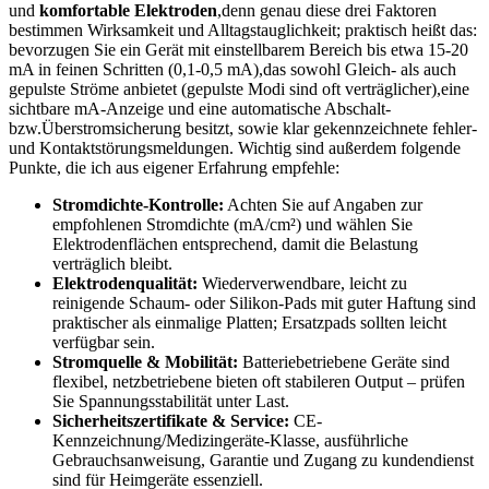
⁢und
komfortable Elektroden
,denn​ genau diese drei Faktoren
bestimmen Wirksamkeit und Alltagstauglichkeit; ⁣praktisch heißt das:
bevorzugen Sie ein Gerät mit‌ einstellbarem Bereich bis etwa 15-20
mA in⁣ feinen Schritten‍ (0,1-0,5 mA),das ⁢sowohl Gleich- ⁣als‍ auch
gepulste Ströme anbietet (gepulste Modi sind ⁣oft ⁤verträglicher),eine
sichtbare ‍mA-Anzeige und eine automatische⁢ Abschalt-
bzw.Überstromsicherung ⁣besitzt, ⁤sowie ⁢klar‌ gekennzeichnete fehler-
‍und Kontaktstörungsmeldungen. Wichtig sind außerdem folgende
Punkte, die⁣ ich⁤ aus ​eigener Erfahrung empfehle: ‌
Stromdichte-Kontrolle:
Achten Sie auf Angaben zur
empfohlenen Stromdichte (mA/cm²) und wählen Sie
Elektrodenflächen entsprechend, ‌damit die Belastung ​
verträglich bleibt.
Elektrodenqualität:
Wiederverwendbare, leicht ‍zu
reinigende ⁤Schaum- oder Silikon-Pads‌ mit guter Haftung sind
praktischer als einmalige‌ Platten;‍ Ersatzpads sollten ‍leicht
verfügbar‌ sein.
Stromquelle & Mobilität:
Batteriebetriebene Geräte ⁢sind⁤
flexibel, netzbetriebene‌ bieten⁣ oft‍ stabileren Output – prüfen
Sie‍ Spannungsstabilität unter Last.
Sicherheitszertifikate ​& Service:
CE-
Kennzeichnung/Medizingeräte-Klasse, ‌ausführliche ​
Gebrauchsanweisung, Garantie und ​Zugang zu kundendienst
sind⁣ für Heimgeräte essenziell.