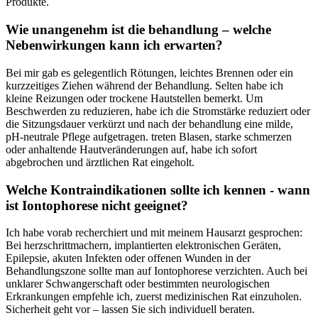
Produkte.
Wie‍ unangenehm ⁣ist die behandlung‍ – welche
Nebenwirkungen‌ kann ich erwarten?
Bei mir gab es gelegentlich Rötungen, ‍leichtes Brennen oder ⁤ein
kurzzeitiges Ziehen während der Behandlung. Selten​ habe ich
kleine Reizungen oder trockene‌ Hautstellen bemerkt. Um
⁣Beschwerden zu⁤ reduzieren, habe ich ‌die Stromstärke ‌reduziert oder
die⁣ Sitzungsdauer verkürzt und ⁣nach der behandlung eine milde,⁢
pH-neutrale Pflege aufgetragen. treten Blasen, starke schmerzen
⁢oder ‍anhaltende Hautveränderungen auf, habe ich sofort
abgebrochen und ärztlichen Rat eingeholt.
Welche Kontraindikationen sollte ich kennen ‌- wann⁢
ist Iontophorese nicht geeignet?
Ich​ habe vorab recherchiert und mit ⁢meinem‍ Hausarzt gesprochen:
Bei herzschrittmachern, implantierten elektronischen Geräten,
‌Epilepsie, akuten Infekten ​oder ‌offenen Wunden in ‌der
Behandlungszone sollte man auf Iontophorese verzichten. Auch bei‍
unklarer​ Schwangerschaft oder bestimmten neurologischen
Erkrankungen ⁤empfehle ich, zuerst medizinischen Rat​ einzuholen.
Sicherheit geht vor – lassen Sie sich individuell beraten.