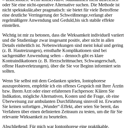
oder Sie eine nicht‑operative Alternative suchen. ​Die‌ Methode ist‍
nicht spektakulär,aber ‌pragmatisch: sie bietet ⁤für viele Betroffene
eine deutliche ​Verringerung der⁣ Schweißmenge,verlangt aber
regelmäßigere ⁣Anwendung und Geduld,bis⁣ sich stabile effekte⁤
einstellen.
Wichtig ist mir ⁤zu betonen, dass die ⁤Wirksamkeit individuell variiert
und die Studienlage⁢ zwar insgesamt‌ positiv, aber ‌nicht in⁢ allen
Details einheitlich ⁢ist. Nebenwirkungen sind meist lokal und gering
(z. B.​ Hautreizungen), ernsthafte Komplikationen‌ sind​ bei
‌sachgemäßer ⁤Anwendung selten‌ – dennoch gibt es klare
Kontraindikationen (z. B.‌ Herzschrittmacher, Schwangerschaft,
‌offene ⁢Hautverletzungen), über die Sie vor ⁣Beginn informiert sein
⁢sollten.
Wenn ⁢Sie selbst mit dem Gedanken spielen, Iontophorese
auszuprobieren, empfehle ich ein offenes ‌Gespräch mit ​Ihrer ‍Ärztin
bzw.⁢ Ihrem⁤ Arzt oder einer ​erfahrenen Fachperson:⁣ Klären Sie
Indikation, mögliche ⁢Alternativen, Kosten ‍und die Frage, ob eine
Überweisung zur​ ambulanten Durchführung⁣ sinnvoll ist. ​Erwarten⁢
Sie keinen sofortigen „Wunder“-Effekt, aber⁢ seien Sie bereit, das
Verfahren über einen definierten ⁢Zeitraum zu testen, um die für Sie
relevante ⁣Wirksamkeit zu ⁣beurteilen.
Abschließend:⁢ Für mich war Iontophorese⁤ eine praktikable,