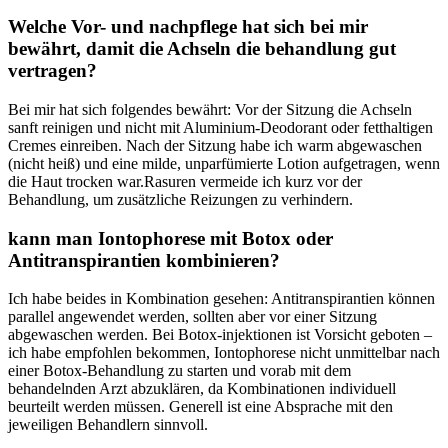
Welche Vor-​ und nachpflege hat sich bei mir
bewährt, ⁤damit die Achseln die behandlung gut
vertragen?
Bei mir​ hat sich folgendes bewährt: Vor‌ der Sitzung die⁣ Achseln
sanft reinigen‍ und⁣ nicht mit ⁤Aluminium-Deodorant oder fetthaltigen⁤
Cremes einreiben. Nach ​der Sitzung ‌habe ich warm​ abgewaschen⁣
(nicht heiß) und eine milde, unparfümierte‍ Lotion aufgetragen,⁢ wenn
die Haut trocken war.Rasuren vermeide ​ich‍ kurz⁢ vor der​
Behandlung, um⁢ zusätzliche ‌Reizungen zu verhindern.
kann man‌ Iontophorese ‌mit ‌Botox oder
Antitranspirantien kombinieren?
Ich⁢ habe beides in Kombination gesehen: Antitranspirantien können
parallel angewendet‍ werden, sollten ‌aber vor einer⁢ Sitzung
abgewaschen‍ werden. Bei Botox-injektionen ist⁢ Vorsicht ‌geboten –
ich‌ habe empfohlen⁣ bekommen, Iontophorese ​nicht ⁤unmittelbar ‍nach‍
einer Botox-Behandlung zu⁣ starten‌ und⁢ vorab mit dem
behandelnden⁣ Arzt abzuklären, da Kombinationen individuell
beurteilt werden ⁣müssen. ‍Generell ist ‌eine Absprache ⁣mit den
jeweiligen Behandlern sinnvoll.