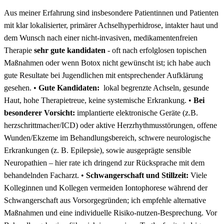
Aus​ meiner ​Erfahrung sind ​insbesondere Patientinnen und ‌Patienten
mit klar lokalisierter, primärer Achselhyperhidrose, intakter haut und
dem⁢ Wunsch nach einer nicht-invasiven, medikamentenfreien
Therapie⁢
sehr ​gute ‌kandidaten
-‍ oft nach erfolglosen ​topischen
Maßnahmen oder wenn Botox nicht gewünscht ist; ich habe auch
gute ⁤Resultate bei Jugendlichen mit entsprechender ⁢Aufklärung
gesehen. ‌•
Gute Kandidaten:
⁤ lokal begrenzte Achseln, gesunde​
Haut, hohe Therapietreue, keine​ systemische Erkrankung. •​
Bei
besonderer Vorsicht:
implantierte elektronische Geräte ‌(z.B.
herzschrittmacher/ICD) oder aktive Herzrhythmusstörungen, offene
Wunden/Ekzeme im‌ Behandlungsbereich, schwere neurologische
Erkrankungen (z. B. Epilepsie), sowie ausgeprägte sensible
Neuropathien – hier rate ich dringend⁢ zur‌ Rücksprache mit dem
behandelnden Facharzt. •
Schwangerschaft und Stillzeit:
Viele
Kolleginnen ‌und Kollegen vermeiden⁣ Iontophorese während der​
Schwangerschaft⁣ aus Vorsorgegründen; ich empfehle alternative
Maßnahmen‍ und eine ⁤individuelle Risiko-nutzen-Besprechung. Vor