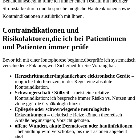
⁤Behandlungsbeginn führe ich⁣ immer ⁢einen⁢ Testlauf mit‌ niedriger
Stromstärke​ durch und bespreche ⁢mögliche Hautreaktionen sowie
Kontraindikationen ausführlich ‌mit Ihnen.
Contraindikationen und
Risikofaktoren,die ich bei Patientinnen
und Patienten ⁢immer prüfe
Bevor ich mit einer Iontophorese beginne,überprüfe ich ⁢systematisch‌
verschiedene Faktoren,weil Sicherheit ⁣für Sie Vorrang hat:⁣
Herzschrittmacher/implantierbare elektronische Geräte
–
mögliche Interferenzen; in der Regel eine absolute
Kontraindikation.
Schwangerschaft / Stillzeit
– ‍meist eine relative
Kontraindikation; ich bespreche immer Risiko‍ vs. Nutzen⁤ und
ziehe​ ggf. die‍ Gynäkologin hinzu.
Epilepsie ​oder schwerwiegende neurologische
Erkrankungen
– elektrische Reize können theoretisch
Anfälle begünstigen; Vorsicht geboten.
offene‌ Wunden,⁤ akute Dermatosen oder‌ hautinfektionen
⁣
-​ behandlung wird verschoben, bis die Läsionen abgeheilt
sind.