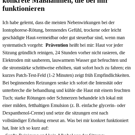
konkrete Maßnahmen, ‍die bei mir
funktionieren
Ich ‌habe gelernt, ⁣dass die meisten Nebenwirkungen bei der
Iontophorese-Rötung, brennendes Gefühl, trockene oder leicht
geschädigte Haut-vermeidbar oder gut steuerbar sind,⁢ wenn man
systematisch vorgeht: ‌
Prävention
heißt⁤ bei mir: Haut vor jeder
Sitzung⁢ gründlich‌ reinigen, ⁤24 Stunden vorher nicht rasieren, die
Elektroden mit ‌sauberem, lauwarmem Wasser gut befeuchten ‌und
die stromstärke​ schrittweise erhöhen, ⁤statt sofort hoch zu fahren; ein
kurzes‌ Patch‑Test‑Feld (1-2 Minuten) ‌zeigt früh Empfindlichkeiten.
Bei ⁣beginnenden Reizungen senke ich sofort die Intensität oder
unterbreche die behandlung und kühle die Haut ‌mit einem feuchten
Tuch; ⁣starke ​Rötungen oder Schmerzen behandele ich lokal mit‍
einer milden, fetthaltigen ⁤Emulsion (z. B.⁣ einfache glycerin‑ ​oder
Dexpanthenol‑Creme)⁤ und⁣ setze die​ sitzungen ‌erst nach‌
vollständiger Erholung ⁣erneut an. Was bei mir konkret funktioniert
hat, ⁢liste ich so ⁤kurz‌ auf:‍