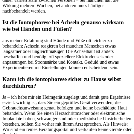
dauer variiert stark zwischen Personen – ‌bei manchen hält die​
Wirkung mehrere Wochen, bei anderen muss​ häufiger
nachbehandelt‍ werden.
Ist die‌ Iontophorese bei Achseln ⁣genauso wirksam
wie bei Händen ​und‌ Füßen?
aus​ meiner ‌Erfahrung‍ sind Hände und Füße oft leichter zu
⁢behandeln; Achseln reagieren bei manchen Menschen etwas
langsamer oder‌ ungleichmäßiger. Die Achselhaut ist ⁣anders‌
beschaffen und benötigt oft ⁤speziellere Elektrodensets oder
anpassungen bei Stromstärke und Kontakt.​ Geduld ⁤und‍ etwas
Experimentieren mit‌ Einstellungen können ‍entscheidend sein.
Kann ich die iontophorese⁤ sicher ⁣zu​ Hause selbst ​
durchführen?
Ja – ⁢ich habe mir ein Heimgerät zugelegt und‌ damit gute Ergebnisse
erzielt. wichtig ist, dass Sie ein ​geprüftes Gerät verwenden, die
Gebrauchsanweisung genau befolgen und ⁤keine⁢ beschädigte Haut ​
behandeln. Wenn Sie einen Herzschrittmacher oder elektronische
Implantate ⁤haben, schwanger ​sind oder medizinische Unsicherheiten
bestehen,‌ sollten ​Sie vorher mit ⁢Ihrem Arzt sprechen. Als Hinweis:
Wir sind ein reines Beratungsportal und‌ verkaufen keine Geräte⁢ oder