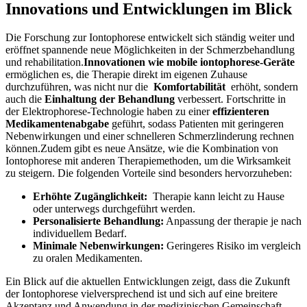
Innovations und Entwicklungen im Blick
Die⁣ Forschung⁤ zur Iontophorese entwickelt sich⁣ ständig ​weiter ​und
eröffnet spannende​ neue Möglichkeiten in der⁤ Schmerzbehandlung
und‌ rehabilitation.
Innovationen wie mobile iontophorese-Geräte
ermöglichen es, ⁤die ⁣Therapie direkt ⁢im eigenen Zuhause
durchzuführen, was nicht nur die ​
Komfortabilität
⁣ erhöht, sondern⁣
auch die
Einhaltung der Behandlung
verbessert. ‍Fortschritte in
‌der Elektrophorese-Technologie haben‍ zu einer⁢
effizienteren
‍Medikamentenabgabe
⁤geführt, sodass Patienten ‍mit⁣ geringeren
Nebenwirkungen ‍und einer‌ schnelleren ⁣Schmerzlinderung rechnen
können.Zudem gibt‍ es neue Ansätze, wie die⁤ Kombination von
Iontophorese mit anderen Therapiemethoden, ⁤um die Wirksamkeit
‍zu steigern. Die folgenden Vorteile sind besonders ⁤hervorzuheben:
Erhöhte ⁤Zugänglichkeit:
⁤ Therapie ⁢kann leicht zu Hause
oder unterwegs durchgeführt werden.
Personalisierte Behandlung:
Anpassung‍ der therapie je ‍nach
​individuellem Bedarf.
Minimale Nebenwirkungen:
⁢Geringeres Risiko im vergleich
zu oralen Medikamenten.
Ein Blick auf die aktuellen Entwicklungen zeigt, ⁤dass die Zukunft
der​ Iontophorese vielversprechend ist und sich‍ auf eine ​breitere​
Akzeptanz​ und ‍Anwendung in der medizinischen ⁤Gemeinschaft