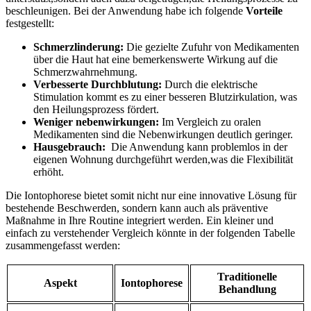
beschleunigen. Bei der Anwendung habe⁢ ich⁣ folgende
Vorteile
festgestellt:
Schmerzlinderung:
Die gezielte Zufuhr von Medikamenten
‍über ⁢die Haut hat eine bemerkenswerte Wirkung auf die
Schmerzwahrnehmung.
Verbesserte Durchblutung:
Durch die elektrische
Stimulation kommt es zu einer besseren Blutzirkulation, was⁢
den Heilungsprozess fördert.
Weniger nebenwirkungen:
⁣Im‌ Vergleich zu oralen​
Medikamenten sind die Nebenwirkungen deutlich geringer.
Hausgebrauch:
⁢ Die Anwendung kann problemlos in der
eigenen⁣ Wohnung durchgeführt werden,was die Flexibilität
erhöht.
Die ⁣Iontophorese‌ bietet somit nicht nur ‌eine innovative Lösung für
bestehende ⁤Beschwerden, sondern kann‍ auch​ als präventive
⁣Maßnahme ⁣in ​Ihre Routine integriert ⁣werden. Ein kleiner ⁣und
einfach zu verstehender Vergleich ​könnte ⁣in​ der folgenden‍ Tabelle‍
zusammengefasst werden:
Traditionelle
Aspekt
Iontophorese
Behandlung