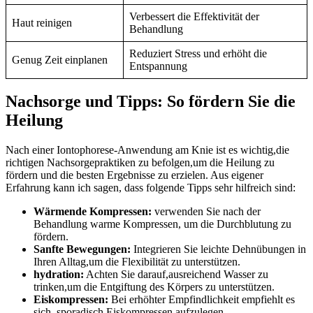
Verbessert die Effektivität der
Haut reinigen
Behandlung
Reduziert Stress und erhöht die
Genug Zeit⁣ einplanen
Entspannung
Nachsorge und Tipps: So ‌fördern Sie die
Heilung
Nach einer Iontophorese-Anwendung‍ am Knie ist es wichtig,die ​
richtigen Nachsorgepraktiken zu befolgen,um⁢ die Heilung ‍zu
fördern und die besten Ergebnisse‌ zu erzielen. Aus‌ eigener
Erfahrung kann ich ⁢sagen,​ dass folgende Tipps sehr hilfreich sind:
Wärmende Kompressen:
verwenden⁤ Sie nach der
Behandlung⁣ warme Kompressen, ⁤um‌ die Durchblutung ‍zu
fördern.
Sanfte‍ Bewegungen:
Integrieren Sie​ leichte Dehnübungen in
Ihren Alltag,um die ⁣Flexibilität ‌zu unterstützen.
hydration:
Achten Sie ​darauf,ausreichend⁢ Wasser⁢ zu
⁢trinken,um die ​Entgiftung ⁢des⁢ Körpers zu ‍unterstützen.
Eiskompressen:
Bei erhöhter ⁤Empfindlichkeit empfiehlt es
sich, sporadisch ⁢Eiskompressen ‍aufzulegen.