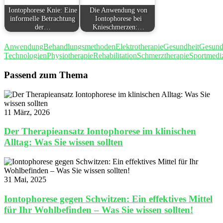
Iontophorese Knie: Eine
Die Anwendung von
informelle Betrachtung
Iontophorese bei
der…
Knieschmerzen:…
Anwendung
Behandlungsmethoden
Elektrotherapie
Gesundheit
Gesund
Technologien
Physiotherapie
Rehabilitation
Schmerztherapie
Sportmedi
Passend zum Thema
11 März, 2026
Der Therapieansatz Iontophorese im klinischen
Alltag: Was Sie wissen sollten
31 Mai, 2025
Iontophorese gegen Schwitzen: Ein effektives Mittel
für Ihr Wohlbefinden – Was Sie wissen sollten!