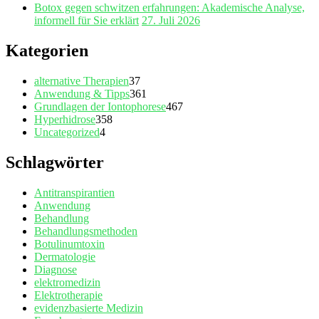
Botox gegen schwitzen erfahrungen: Akademische Analyse,
informell für Sie erklärt
27. Juli 2026
Kategorien
alternative Therapien
37
Anwendung & Tipps
361
Grundlagen der Iontophorese
467
Hyperhidrose
358
Uncategorized
4
Schlagwörter
Antitranspirantien
Anwendung
Behandlung
Behandlungsmethoden
Botulinumtoxin
Dermatologie
Diagnose
elektromedizin
Elektrotherapie
evidenzbasierte Medizin