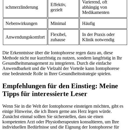
Varierend, oft
Effektiv,
schmerzlinderung
abhängig von
gezielt
Medikamenten
Nebenwirkungen
Minimal
Häufig
Flexibel,
In der Praxis oder‍
Anwendungskomfort
zuhause
Klinik ‍notwendig
Die Erkenntnisse über ⁣die Iontophorese ​regen dazu ‌an, diese
Methode⁤ nicht nur kurzfristig zu nutzen, sondern‍ langfristig ⁣in ‌Ihr
Gesundheitsmanagement ​zu integrieren. Durch​ die einfache
Anwendbarkeit und die Vielzahl der Vorteile ⁣kann Iontophorese
eine bedeutende⁢ Rolle in Ihrer Gesundheitsstrategie‌ spielen.
Empfehlungen für den Einstieg: Meine
Tipps für interessierte Leser
Wenn Sie ⁣in ​die Welt der⁤ Iontophorese⁤ einsteigen möchten, gibt es
einige Hinweise, die‌ ich Ihnen gerne ans⁣ Herz legen würde.‍
Zunächst einmal sollten Sie sicherstellen, ‌dass sie ​einen
kompetenten Arzt ‌oder Physiotherapeuten konsultieren, um Ihre
‍individuellen‍ Bedürfnisse ⁢und die ⁣Eignung der⁣ Iontophorese für