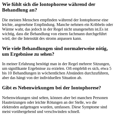
Wie‌ fühlt sich die Iontophorese während der
Behandlung an?
Die meisten Menschen empfinden während der ⁤Iontophorese eine
leichte, ​angenehme⁤ Empfindung. Manche nehmen ein Kribbeln oder
Wärme wahr, ⁢das ‌jedoch in der⁢ Regel​ nicht ⁤unangenehm ist.Es ist
wichtig, dass‌ die Behandlung von einem fachmann durchgeführt
wird,‌ der die Intensität des ‍stroms anpassen kann.
Wie viele Behandlungen sind ⁣normalerweise nötig,
um Ergebnisse zu sehen?
In ​meiner ⁣Erfahrung benötigt man in ⁢der Regel ⁢mehrere ‌Sitzungen,
um‍ signifikante Ergebnisse zu erzielen. Oft ⁢empfehlt es⁤ sich, etwa 5‌
bis 10⁤ Behandlungen⁢ in wöchentlichen Abständen durchzuführen,‍
aber ⁣das hängt von der ⁢individuellen Situation ab.
Gibt es⁣ Nebenwirkungen ‍bei der Iontophorese?
Nebenwirkungen‍ sind selten, können aber bei manchen Personen
⁢Hautreizungen oder leichte Rötungen an der⁤ Stelle, wo ​die
elektroden ⁣aufgetragen wurden, umfassen. ​Diese⁤ Symptome sind
meist vorübergehend ⁢und ⁤verschwinden schnell.