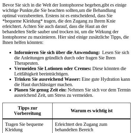
Bevor Sie sich in die Welt der ‌Iontophorese⁣ begeben,gibt es einige
wichtige Punkte,die Sie beachten sollten,um die⁢ Behandlung
optimal vorzubereiten. Erstens ist ⁣es entscheidend, ​dass ⁢Sie
*bequeme Kleidung* tragen, die⁢ den ‌Zugang zu Ihrem​ Knie
erleichtert. Achten ​Sie⁣ auch darauf, ⁣dass ⁤die Haut an ​der
behandelten Stelle ​sauber und ⁣trocken ist,‍ um ⁢die‍ Wirkung der
Iontophorese ⁣zu maximieren. Hier‍ sind einige ⁢zusätzliche Tipps, die
Ihnen helfen ⁢könnten:
Informieren Sie ⁢sich über die Anwendung:
​ Lesen Sie sich
die Anleitungen gründlich durch oder fragen Sie ⁢Ihren
Therapeuten.
Vermeiden‌ Sie Lotionen oder Cremes:
⁤Diese könnten die
Leitfähigkeit beeinträchtigen.
Trinken Sie ‍ausreichend Wasser:
Eine gute Hydration⁣ kann
die Haut‍ durchlässiger machen.
Planen Sie genug Zeit ein:
Nehmen Sie sich vor dem​ Termin‌
ausreichend Zeit, ⁢um Stress zu vermeiden.
Tipps zur
Warum es wichtig ist
Vorbereitung
Tragen Sie ⁢bequeme
Erleichtert den Zugang zum
Kleidung
behandelten Bereich