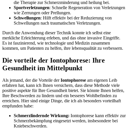
die Therapie zur⁢ Schmerzminderung und heilung bei.
Sportverletzungen
: Schnelle‍ Regeneration ⁤von Verletzungen
wie Zerrungen ⁢oder⁣ Prellungen.
Schwellungen
: Hilft effektiv bei der Reduzierung von
‌Schwellungen nach traumatischen Verletzungen.
Durch ⁤die Anwendung dieser Technik konnte ich selbst ⁣eine
merkliche Erleichterung⁢ erleben,​ und⁤ das ​ohne invasive Eingriffe.
Es ist faszinierend, wie technologie und Medizin⁤ zusammen
kommen, um Patienten zu helfen, ihre lebensqualität zu ​verbessern.
Die vorteile der Iontophorese: Ihre
Gesundheit im Mittelpunkt
Als jemand, der⁣ die⁣ Vorteile der
Iontophorese
am eigenen Leib⁢
erfahren hat, kann ich Ihnen‌ versichern,⁢ dass diese Methode viele
positive ‌aspekte ‌für Ihre ‍Gesundheit bietet. Sie könnte ⁣Ihnen helfen,
‌Ihre ‌Beschwerden zu ​lindern und ein besseres ⁣Wohlbefinden‌ zu⁤
erreichen. Hier sind einige Dinge, die⁢ ich ‍als besonders vorteilhaft
⁢empfunden habe:
Schmerzlindernde Wirkung:
⁢Iontophorese kann effektiv zur
Schmerzbekämpfung eingesetzt werden, insbesondere ⁤bei
Kniebeschwerden.