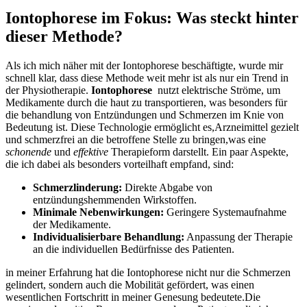
Iontophorese im Fokus:⁢ Was steckt hinter
dieser Methode?
Als ich mich näher mit⁣ der Iontophorese beschäftigte, wurde ⁢mir
schnell klar, dass diese ​Methode weit⁢ mehr ist als⁤ nur​ ein⁢ Trend in
der Physiotherapie.
Iontophorese
‍ nutzt elektrische⁢ Ströme, um
Medikamente durch die haut zu transportieren, was besonders für
die behandlung von Entzündungen ‍und⁣ Schmerzen ⁤im⁢ Knie von‌
Bedeutung ‌ist. Diese Technologie ⁣ermöglicht es,Arzneimittel⁤ gezielt
und ⁣schmerzfrei​ an die‌ betroffene⁤ Stelle zu⁤ bringen,was eine
schonende
und
effektive
Therapieform ⁢darstellt. ‍Ein paar‌ Aspekte,
die‍ ich dabei‍ als besonders ⁤vorteilhaft empfand, sind:
Schmerzlinderung:
​Direkte Abgabe ⁢von
entzündungshemmenden Wirkstoffen.
Minimale Nebenwirkungen:
‍Geringere Systemaufnahme
der‍ Medikamente.
Individualisierbare⁣ Behandlung:
Anpassung der Therapie
an ⁢die ⁢individuellen Bedürfnisse des Patienten.
in meiner Erfahrung hat die​ Iontophorese ⁣nicht nur die ‌Schmerzen
gelindert, sondern auch die⁤ Mobilität gefördert, was einen
wesentlichen Fortschritt in​ meiner Genesung bedeutete.Die