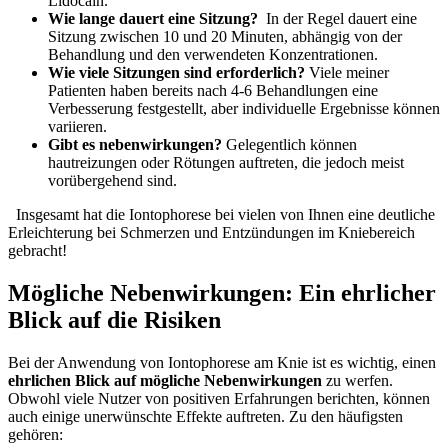
⁢Lidocain.
Wie⁢ lange dauert‍ eine ‌Sitzung?
‌ In der Regel dauert eine
Sitzung zwischen 10 und 20 Minuten,⁣ abhängig von der​
Behandlung und⁣ den verwendeten Konzentrationen.
Wie viele ⁣Sitzungen sind ⁢erforderlich?
Viele meiner
Patienten⁢ haben⁣ bereits nach 4-6 Behandlungen eine
Verbesserung festgestellt, aber individuelle Ergebnisse ‍können
⁢variieren.
Gibt‌ es nebenwirkungen?
Gelegentlich können
hautreizungen oder Rötungen ⁢auftreten, die jedoch meist ​
vorübergehend sind.
​ ‍ Insgesamt hat die Iontophorese bei vielen von Ihnen eine deutliche
Erleichterung bei Schmerzen und​ Entzündungen ‍im Kniebereich‌
gebracht!
Mögliche ⁤Nebenwirkungen: ​Ein⁤ ehrlicher‌
Blick auf die Risiken
Bei⁢ der ⁤Anwendung von⁤ Iontophorese am ⁢Knie‍ ist ‌es wichtig, ​einen
ehrlichen Blick auf mögliche Nebenwirkungen
zu‌ werfen.
Obwohl viele ⁢Nutzer von positiven Erfahrungen berichten,⁣ können
⁣auch einige unerwünschte Effekte auftreten. Zu⁢ den häufigsten
gehören: