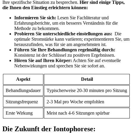
Ihre ⁣spezifische Situation zu besprechen.
Hier sind einige Tipps,⁤
die Ihnen⁢ den Einstieg erleichtern‌ können:
Informieren Sie ⁣sich:
Lesen⁤ Sie⁤ Fachliteratur und
Erfahrungsberichte, um ein besseres Verständnis für ⁢die
Methode zu ⁤bekommen.
Probieren Sie unterschiedliche⁢ einstellungen aus:
⁣ Die
optimale Stromstärke kann​ variieren; experimentieren Sie, ⁣um
herauszufinden, was für sie am⁤ angenehmsten ist.
Führen Sie Ihre Behandlungen regelmäßig durch:
‌
Konsistenz⁢ ist ⁣der Schlüssel zu positiven‍ Ergebnissen.
Hören Sie auf ​Ihren Körper:
Achten ‍Sie auf⁣ eventuelle
Nebenwirkungen​ und sprechen ‌Sie sie⁤ sofort ‌an.
Aspekt
Detail
Behandlungsdauer
Typischerweise 20-30 minuten ⁤pro Sitzung
Sitzungsfrequenz
2-3 Mal pro​ Woche empfohlen
Erste‍ Wirkung
Meist nach 4-6 Sitzungen ⁤spürbar
Die Zukunft‌ der Iontophorese: