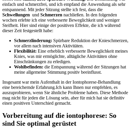
einfach‍ und⁢ schmerzfrei, und ‌ich empfand⁣ die Anwendung als sehr
entspannend.‍ Mit jeder Sitzung stellte⁤ ich⁤ fest, dass⁣ die
Schwellungen
‌ und
Schmerzen
nachließen.⁢ In den ‍folgenden
wochen erlebte ich‍ eine verbesserte Beweglichkeit ‌und weniger ​
Steifheit. ⁢Hier sind einige der​ positiven Effekte, die ‍ich während
dieser Zeit festgestellt habe:
Schmerzlinderung:
Spürbare ‍Reduktion der ​Knieschmerzen,
vor allem ⁢nach ⁢intensiven Aktivitäten.
Flexibilität:
⁤Eine erheblich verbesserte‍ Beweglichkeit meines
Knies, was mir ermöglichte,‌ alltägliche Aktivitäten⁢ ohne ​
Einschränkungen⁣ zu erledigen.
Wohlbefinden:
‌die ⁢Entspannung während der Sitzungen hat
meine⁣ allgemeine Stimmung positiv beeinflusst.
Insgesamt war mein Aufenthalt in der Iontophorese-Behandlung​
eine bereichernde Erfahrung.Ich kann Ihnen nur ⁢empfehlen, es
auszuprobieren, wenn Sie ähnliche Probleme haben. Diese​ Methode
mag‌ nicht‌ für ⁢jeden die Lösung sein, aber für mich hat⁣ sie‌ definitiv
⁢einen positiven Unterschied gemacht.
Vorbereitung ​auf die​ iontophorese: ‌So
sind​ Sie optimal gerüstet