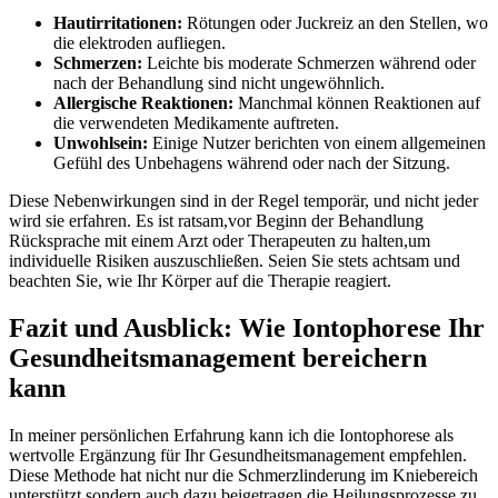
Hautirritationen:
Rötungen⁣ oder ‌Juckreiz an den ‌Stellen, wo
die elektroden aufliegen.
Schmerzen:
‌Leichte bis moderate Schmerzen während oder⁢
nach der‍ Behandlung⁢ sind‌ nicht⁣ ungewöhnlich.
Allergische Reaktionen:
Manchmal können​ Reaktionen auf
‌die verwendeten Medikamente auftreten.
Unwohlsein:
Einige ‍Nutzer berichten von einem allgemeinen
Gefühl des Unbehagens während​ oder nach⁣ der Sitzung.
Diese Nebenwirkungen sind in der⁤ Regel temporär, und ⁣nicht jeder
⁣wird⁣ sie ⁤erfahren. Es ist ratsam,vor⁣ Beginn ‍der Behandlung
Rücksprache mit einem Arzt ​oder Therapeuten zu halten,um
individuelle​ Risiken​ auszuschließen. Seien Sie⁢ stets achtsam und
beachten⁤ Sie, wie⁤ Ihr Körper auf die Therapie reagiert.
Fazit und Ausblick:⁤ Wie ‌Iontophorese Ihr‍
Gesundheitsmanagement‌ bereichern
kann
In meiner⁣ persönlichen⁣ Erfahrung kann⁢ ich die‌ Iontophorese als⁤
wertvolle‌ Ergänzung für ‌Ihr Gesundheitsmanagement empfehlen.
Diese​ Methode hat nicht nur die‌ Schmerzlinderung im Kniebereich
⁢unterstützt,sondern⁤ auch dazu beigetragen,die ‍Heilungsprozesse⁤ zu