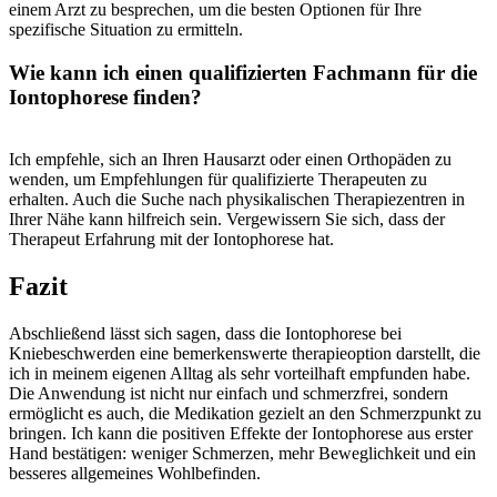
einem Arzt zu besprechen, um die besten Optionen für Ihre⁤
spezifische​ Situation zu ermitteln.
Wie ⁣kann ich einen qualifizierten‌ Fachmann für ​die
⁤Iontophorese‍ finden?
Ich ‌empfehle, sich an Ihren Hausarzt oder einen Orthopäden zu
wenden, um Empfehlungen für⁢ qualifizierte Therapeuten zu
erhalten. Auch ⁢die Suche nach physikalischen ⁣Therapiezentren ‍in
Ihrer Nähe kann hilfreich​ sein. Vergewissern Sie sich, dass der
⁤Therapeut‌ Erfahrung mit der ⁤Iontophorese‌ hat.
Fazit
Abschließend lässt sich ‍sagen, dass die Iontophorese bei ​
Kniebeschwerden⁤ eine ⁢bemerkenswerte therapieoption ⁢darstellt, die
ich in meinem eigenen Alltag als ‌sehr⁢ vorteilhaft empfunden habe.
Die ⁢Anwendung ist nicht ‍nur ‍einfach ‌und schmerzfrei, ⁤sondern
ermöglicht⁣ es‌ auch, ⁣die Medikation gezielt an den Schmerzpunkt zu
bringen. Ich ⁣kann die positiven ​Effekte der Iontophorese aus erster
Hand ⁣bestätigen: weniger Schmerzen, mehr Beweglichkeit und ein
⁤besseres allgemeines ​Wohlbefinden.