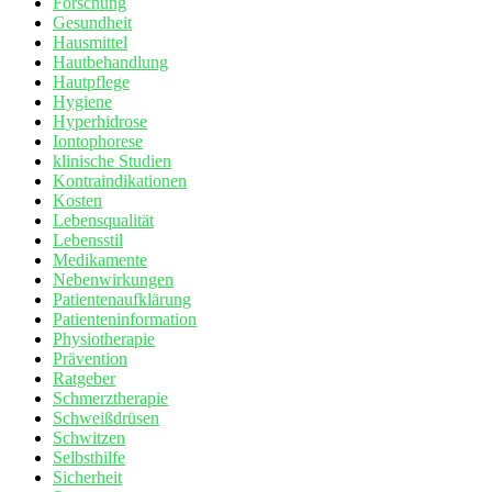
Forschung
Gesundheit
Hausmittel
Hautbehandlung
Hautpflege
Hygiene
Hyperhidrose
Iontophorese
klinische Studien
Kontraindikationen
Kosten
Lebensqualität
Lebensstil
Medikamente
Nebenwirkungen
Patientenaufklärung
Patienteninformation
Physiotherapie
Prävention
Ratgeber
Schmerztherapie
Schweißdrüsen
Schwitzen
Selbsthilfe
Sicherheit