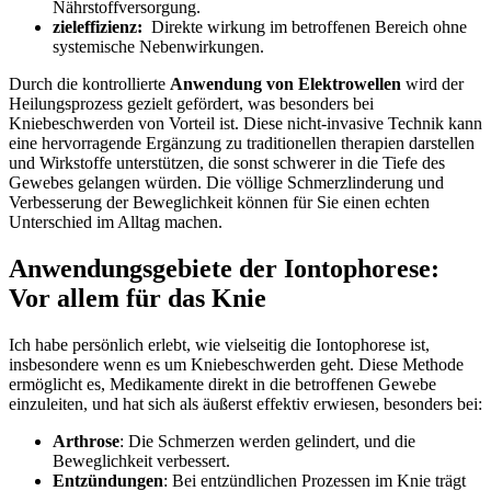
Nährstoffversorgung.
zieleffizienz:
‍ Direkte wirkung im betroffenen Bereich‍ ohne
systemische Nebenwirkungen.
Durch die‌ kontrollierte‌
Anwendung​ von‍ Elektrowellen
wird⁢ der⁢
Heilungsprozess gezielt gefördert, was besonders bei
Kniebeschwerden von Vorteil ist. Diese nicht-invasive Technik kann
eine ⁣hervorragende Ergänzung zu traditionellen therapien⁢ darstellen
und Wirkstoffe unterstützen, die sonst schwerer in die Tiefe‍ des
Gewebes gelangen würden. Die völlige Schmerzlinderung und
Verbesserung der ⁢Beweglichkeit können für ⁢Sie einen ⁢echten​
Unterschied im‍ Alltag machen.
Anwendungsgebiete der Iontophorese:
Vor allem⁤ für das ⁤Knie
Ich habe persönlich erlebt, wie vielseitig⁣ die Iontophorese ist,
insbesondere⁤ wenn‍ es um Kniebeschwerden geht. ⁣Diese Methode⁢
ermöglicht es, Medikamente direkt in die betroffenen Gewebe
einzuleiten, ⁣und⁢ hat sich⁢ als ​äußerst effektiv erwiesen, besonders bei:
Arthrose
: Die Schmerzen werden gelindert,‌ und die
Beweglichkeit verbessert.
Entzündungen
: Bei ‍entzündlichen Prozessen im Knie‍ trägt