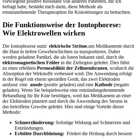
vorwiegend⁤ positive Resonanz von anderen Patienten, die ich
befragt habe, bestärkt mich ⁢darin,⁤ diese⁢ Methode als
ernstzunehmende‌ Therapieoption für Kniestörungen zu betrachten.
Die ⁣Funktionsweise der Iontophorese:
Wie‍ Elektrowellen wirken
Die Iontophorese nutzt ⁤
elektrische Ströme
,um⁢ Medikamente durch
die Haut⁣ in tiefere Gewebeschichten ⁢zu transportieren. Dabei
werden geladene Partikel, die als‍ Ionen bekannt sind, ⁤durch die​
elektromagnetischen Felder
⁢in die Zielregion ⁢geleitet. Dies führt
‌zu​ einer erhöhten
Permeabilität der Zellmembranen
, wodurch ⁢die
Absorption der Wirkstoffe verbessert wird. Die ⁤Anwendung⁢ erfolgt
in der Regel mit einem‌ speziellen Gerät, ⁢das‌ zwei Elektroden
umfasst: eine ​
anode
(positiv geladen) und eine
Kathode
(negativ ​
geladen). ⁢Wenn ​Sie beispielsweise ⁢eine ⁤entzündungshemmende‌
Behandlung für ⁢Ihr Knie‍ benötigen,‌ wird das ⁣Medikament‍ an⁣ einer ​
der Elektroden platziert ‍und durch die Anwendung ⁣des‌ Stroms in
das betroffene Gewebe geleitet. Hier sind⁢ einige Vorteile dieser
Methode:
Schmerzlinderung:
Sofortige Wirkung auf Schmerzen⁣ und
Entzündungen.
Erhöhte ​Durchblutung:
⁣ Fördert die Heilung durch bessere​