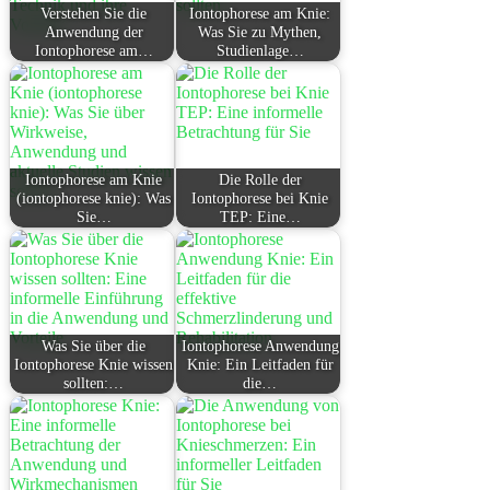
Verstehen Sie die
Iontophorese am Knie:
Anwendung der
Was Sie zu Mythen,
Iontophorese am…
Studienlage…
Iontophorese am Knie
Die Rolle der
(iontophorese knie): Was
Iontophorese bei Knie
Sie…
TEP: Eine…
Was Sie über die
Iontophorese Anwendung
Iontophorese Knie wissen
Knie: Ein Leitfaden für
sollten:…
die…