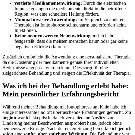
vertiefte Medikamentenwirkung:
Durch die elektrischen
Impulse⁣ gelangen die medikamente direkt ‍in ‌die​ betroffene‌
Region, ‌was ⁢eine ⁤schnellere⁤ Heilung ⁣fördert.
Minimal invasive Anwendung:
Im ‍Vergleich ⁢zu anderen
Therapien ist Iontophorese schmerzarm und erfordert ⁢keine
Injektionen.
Keine nennenswerten Nebenwirkungen:
Ich habe
‌festgestellt,⁢ dass die meisten menschen kaum oder gar ‌keine
negativen Effekte erfahren.
Zusätzlich ermöglicht die​ Anwendung eine personalisierte Therapie,
da die Dosierung der ‌medikamente gemäß Ihrer individuellen
Bedürfnisse angepasst werden kann. Dies sorgt für ⁢eine
zielgerichtete Behandlung und steigert ⁤die Effektivität der‍ Therapie.
Was ich bei der Behandlung⁢ erlebt habe:
Mein ⁤persönlicher Erfahrungsbericht
Während meiner Behandlung mit​ Iontophorese am Knie habe ich
⁢einige interessante und oft überraschende Erfahrungen gemacht.⁢
Zu
beginn
war ich ⁢skeptisch, da ich verschiedene Ansätze ​zur⁣
Linderung meiner⁢ Beschwerden ausprobiert ⁤hatte, ⁢jedoch ohne
nennenswerte Erfolge.‌ Nach der ersten Sitzung bemerkte⁣ ich jedoch
sofort eine
sanfte, ⁢aber‌ spürbare Wirkung
. Die Behandlung war