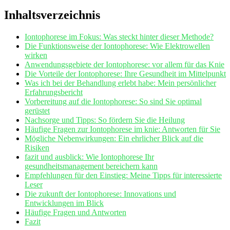
Inhaltsverzeichnis
Iontophorese⁤ im⁤ Fokus: ⁤Was steckt ‍hinter dieser Methode?
Die ​Funktionsweise der Iontophorese: Wie Elektrowellen
wirken
Anwendungsgebiete der Iontophorese: ⁢vor allem für ‌das Knie
Die Vorteile‍ der Iontophorese: Ihre Gesundheit ⁤im‍ Mittelpunkt
Was​ ich⁣ bei der Behandlung erlebt ​habe: Mein persönlicher
Erfahrungsbericht
Vorbereitung ⁢auf‌ die⁣ Iontophorese: So⁣ sind Sie optimal
gerüstet
Nachsorge und Tipps: So ⁤fördern Sie die Heilung
Häufige ​Fragen​ zur Iontophorese im knie: Antworten für Sie
Mögliche Nebenwirkungen: Ein ⁣ehrlicher Blick auf ‌die
Risiken
fazit und ausblick: ‍Wie ⁤Iontophorese Ihr
gesundheitsmanagement ⁣bereichern kann
Empfehlungen ⁤für den‍ Einstieg: ‌Meine Tipps⁣ für interessierte‍
Leser
Die zukunft der Iontophorese: Innovations⁤ und
Entwicklungen im Blick
Häufige Fragen⁣ und​ Antworten
Fazit