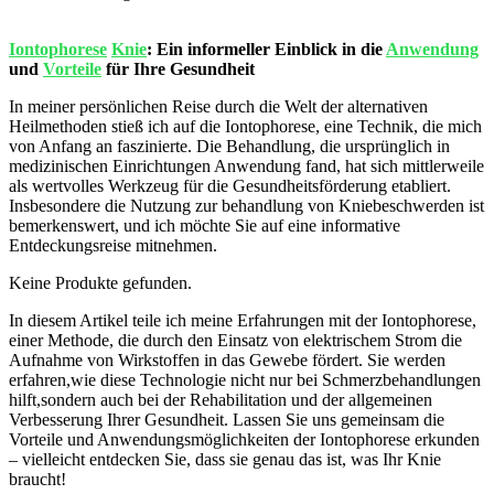
Iontophorese
‍
Knie
: Ein informeller Einblick in ​die
Anwendung
und
Vorteile
für ‍Ihre‌ Gesundheit
In meiner persönlichen​ Reise⁢ durch‌ die Welt der alternativen
Heilmethoden stieß ich auf ​die Iontophorese, eine​ Technik, die⁣ mich
​von ⁤Anfang an⁤ faszinierte. Die ‌Behandlung, die ursprünglich in
medizinischen ‌Einrichtungen Anwendung fand, hat sich mittlerweile
⁤als wertvolles Werkzeug ⁢für die Gesundheitsförderung etabliert.
Insbesondere die Nutzung zur ⁢behandlung ⁢von‌ Kniebeschwerden‌ ist
bemerkenswert, ​und ich möchte Sie auf eine informative
Entdeckungsreise mitnehmen. ‌
Keine Produkte gefunden.
In​ diesem Artikel teile⁣ ich meine Erfahrungen mit der Iontophorese,⁣
einer Methode, die‍ durch​ den Einsatz von ⁢elektrischem Strom die
‍Aufnahme ⁢von ⁤Wirkstoffen in das​ Gewebe fördert. Sie werden
erfahren,wie diese Technologie nicht nur bei Schmerzbehandlungen
hilft,sondern ​auch bei der Rehabilitation ​und der allgemeinen
Verbesserung Ihrer Gesundheit. Lassen Sie uns gemeinsam die⁣
Vorteile und Anwendungsmöglichkeiten der Iontophorese erkunden
– vielleicht ⁣entdecken Sie, dass sie ‌genau das ist, was Ihr Knie
braucht!