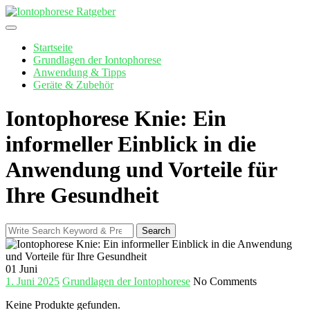
Skip
to
content
Startseite
Grundlagen der Iontophorese
Anwendung & Tipps
Geräte & Zubehör
Iontophorese Knie: Ein
informeller Einblick in die
Anwendung und Vorteile für
Ihre Gesundheit
Search
Search
for:
01
Juni
1. Juni 2025
Grundlagen der Iontophorese
No Comments
Keine Produkte gefunden.