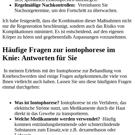
Regelmäßige Nachkontrollen:
⁢ Vereinbaren Sie
Nachsorgetermine, um den Fortschritt ⁣zu⁤ überwachen.
Ich⁢ habe festgestellt, dass die Kombination dieser‍ Maßnahmen‌ nicht
⁤nur die Regeneration beschleunigt, ‍sondern auch das Risiko von⁣
Komplikationen minimiert. Es ist entscheidend, ​auf den eigenen
Körper zu hören und gegebenenfalls Anpassungen vorzunehmen.
Häufige Fragen ⁤zur ‌iontophorese im‌
Knie: ⁢Antworten für Sie
⁢ In meinem Erlebnis mit der⁣ Iontophorese​ zur Behandlung⁢ von
Kniebeschwerden sind ⁢einige Fragen aufgekommen,die viele von
Ihnen‍ vielleicht auch haben. Lassen Sie uns ​diese häufigsten⁢ Fragen
einmal durchgehen:
Was ​ist Iontophorese?
Iontophorese ist ein Verfahren, das
elektrische Ströme nutzt, um Medikamente‍ durch die‌ Haut
direkt ⁣in‍ das Gewebe ​zu transportieren.
Welche Medikamente werden verwendet?
‌ Häufig
kommen entzündungshemmende ⁢oder schmerzlindende‍
Substanzen zum⁢ Einsatz,wie z.B.‍ dexamethason ‍oder