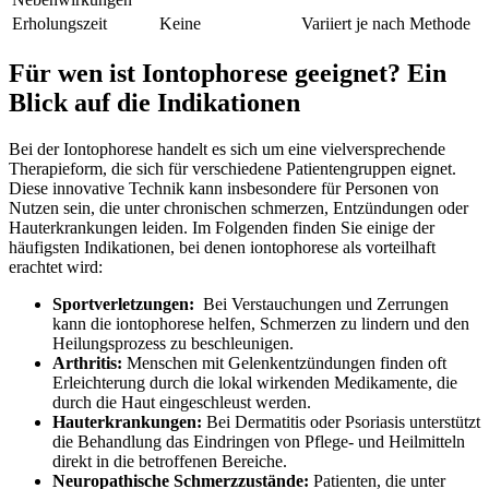
Erholungszeit
Keine
Variiert je nach Methode
Für wen⁤ ist Iontophorese geeignet? Ein
Blick auf die Indikationen
Bei der Iontophorese handelt es sich um eine vielversprechende
Therapieform, die sich​ für verschiedene Patientengruppen eignet.
Diese innovative Technik kann insbesondere‌ für Personen von
Nutzen sein, die ‌unter chronischen schmerzen, Entzündungen oder
Hauterkrankungen leiden. Im Folgenden​ finden Sie einige der
⁤häufigsten Indikationen, bei denen iontophorese als vorteilhaft
erachtet ⁢wird:
Sportverletzungen:
⁢ Bei ​Verstauchungen und Zerrungen​
kann ​die ‌iontophorese helfen, Schmerzen zu lindern und den
Heilungsprozess zu beschleunigen.
Arthritis:
Menschen mit Gelenkentzündungen finden oft
Erleichterung durch die lokal wirkenden Medikamente, die
durch die Haut eingeschleust werden.
Hauterkrankungen:
Bei‌ Dermatitis oder ‌Psoriasis unterstützt
die Behandlung das Eindringen von Pflege- und⁢ Heilmitteln
direkt in die betroffenen Bereiche.
Neuropathische Schmerzzustände:
Patienten, die unter