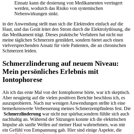
Einsatz kann die dosierung von Medikamenten verringert
werden, ⁤wodurch das Risiko von systemischen
Nebenwirkungen sinkt.
in der Anwendung stellt man sich ‌die Elektroden einfach auf die
Haut, und das ⁤Gerät leitet den Strom durch ⁢die Elektrolytlösung, die
das Medikament trägt. ​Dieses praktische Verfahren hat nicht⁣ nur
⁣meine täglichen Schmerzen gemildert, sondern bietet⁤ auch einen
vielversprechenden Ansatz für viele ⁣Patienten, die an chronischen
Schmerzen leiden.
Schmerzlinderung auf neuem Niveau:
Mein persönliches Erlebnis‌ mit
Iontophorese
Als ich das erste Mal von der Iontophorese hörte, war ich skeptisch.
Aber neugierig​ auf die vielen positiven ‌Berichte⁢ beschloss‌ ich,​ es
auszuprobieren. ⁤Nach nur ‌wenigen Anwendungen stellte ‌ich eine
bemerkenswerte⁣ Verbesserung meines Schmerzempfindens fest. Die
⁢
Schmerzlinderung
war nicht nur ⁣spürbar,sondern fühlte sich auch
nachhaltig an. Während der Sitzungen‌ konnte ich die‍ elektrischen
Impulse als sanfte Wellen auf‍ meiner Haut wahrnehmen, was mir
⁢ein Gefühl von Entspannung gab.‌ Hier sind einige Aspekte, die