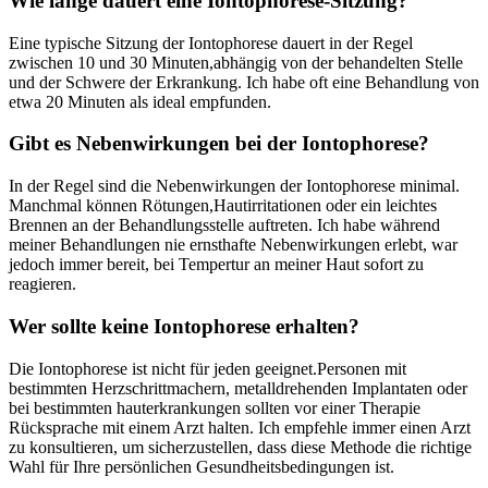
Wie lange dauert eine Iontophorese-Sitzung?
Eine typische Sitzung der Iontophorese dauert in der Regel
zwischen 10 und ‌30 Minuten,abhängig von der behandelten Stelle
und der Schwere der Erkrankung. Ich habe oft eine Behandlung von
etwa 20 Minuten als ideal empfunden.
Gibt es​ Nebenwirkungen bei der‍ Iontophorese?
In der Regel sind die Nebenwirkungen der Iontophorese minimal.
Manchmal können Rötungen,Hautirritationen oder ein leichtes
Brennen an der Behandlungsstelle auftreten. Ich habe während
meiner Behandlungen nie ernsthafte Nebenwirkungen erlebt, war
jedoch immer bereit, bei Tempertur an meiner Haut sofort zu
reagieren.
Wer sollte keine Iontophorese ⁤erhalten?
Die Iontophorese ist‌ nicht für jeden geeignet.Personen mit
bestimmten⁣ Herzschrittmachern, ​metalldrehenden Implantaten oder
bei bestimmten​ hauterkrankungen sollten vor einer Therapie
Rücksprache mit einem Arzt halten. Ich empfehle immer einen Arzt
zu konsultieren, um sicherzustellen, dass ⁣diese Methode die richtige
Wahl ⁢für Ihre persönlichen ⁣Gesundheitsbedingungen ist.