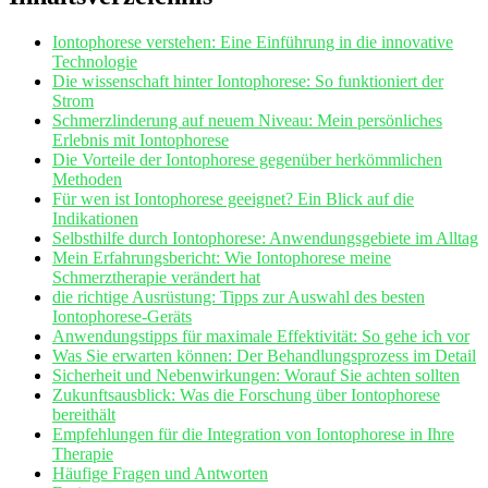
Iontophorese ⁤verstehen: Eine Einführung in die innovative
Technologie
Die wissenschaft hinter Iontophorese: So funktioniert der
Strom
Schmerzlinderung auf neuem Niveau: Mein persönliches
Erlebnis mit Iontophorese
Die ‍Vorteile⁣ der Iontophorese gegenüber herkömmlichen
Methoden
Für wen ist Iontophorese⁣ geeignet? Ein Blick auf die
Indikationen
Selbsthilfe durch Iontophorese: Anwendungsgebiete⁢ im Alltag
Mein‌ Erfahrungsbericht: Wie Iontophorese meine
Schmerztherapie verändert hat
die richtige Ausrüstung: ​Tipps zur Auswahl⁤ des ⁣besten
Iontophorese-Geräts
Anwendungstipps‍ für maximale Effektivität: So gehe ich vor
Was Sie erwarten können: Der Behandlungsprozess im Detail
Sicherheit und Nebenwirkungen:⁢ Worauf Sie achten ⁤sollten
Zukunftsausblick: ⁤Was​ die Forschung über Iontophorese
bereithält
Empfehlungen⁤ für ⁤die Integration von Iontophorese in Ihre
Therapie
Häufige Fragen und Antworten