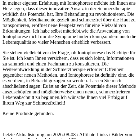
In meiner eigenen Erfahrung mit Iontophorese möchte ich Ihnen⁤ ans
Herz legen, ⁤dass dieser innovative Ansatz in der Schmerztherapie
wirklich‍ das Potenzial hat, Ihre Behandlung zu revolutionieren. Die‍
Möglichkeit, Medikamente ⁣gezielt und schmerzfrei⁣ über die ​Haut zu
transportieren, eröffnet neue Perspektiven für eine Vielzahl von
Erkrankungen. ​Ich⁣ habe selbst miterlebt,wie die Anwendung von
Iontophorese nicht nur die Symptome lindern kann,sondern auch die
Lebensqualität so vieler Menschen erheblich verbessert.
Sie stehen vielleicht vor der Frage, ob Iontophorese das Richtige für
Sie ist. Ich kann Ihnen versichern, dass es sich lohnt, Informationen
⁢zu ⁣sammeln und einen Fachmann zu konsultieren. Die
Weiterentwicklung in ⁢der Schmerztherapie erfordert Offenheit
gegenüber​ neuen Methoden, und Iontophorese ist definitiv eine, die
es verdient, in Betracht gezogen zu werden. Lassen Sie mich
abschließend sagen: Es​ ist an der ⁣Zeit, die Potentiale dieser Methode
auszuschöpfen und ​möglicherweise einen neuen, schmerzfreieren
Lebensabschnitt zu beginnen.Ich wünsche Ihnen viel Erfolg auf
Ihrem Weg⁤ zur Schmerzfreiheit!
Keine Produkte gefunden.
Letzte Aktualisierung am 2026-08-08 / Affiliate Links / Bilder von