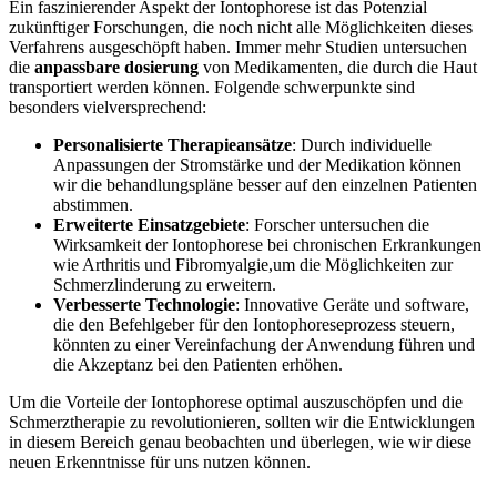
Ein faszinierender Aspekt⁢ der Iontophorese ist das Potenzial
zukünftiger Forschungen, die noch nicht alle Möglichkeiten dieses
Verfahrens ausgeschöpft‍ haben. Immer mehr Studien untersuchen
die
anpassbare dosierung
von Medikamenten, die durch die ​Haut
transportiert werden können. Folgende​ schwerpunkte sind
‍besonders vielversprechend:
Personalisierte Therapieansätze
: Durch individuelle
Anpassungen der Stromstärke und der Medikation können
wir die ⁢behandlungspläne besser auf ⁤den einzelnen Patienten ​
abstimmen.
Erweiterte Einsatzgebiete
: ‍Forscher untersuchen die
Wirksamkeit der Iontophorese‌ bei chronischen⁤ Erkrankungen
wie Arthritis und Fibromyalgie,um die Möglichkeiten zur
Schmerzlinderung zu erweitern.
Verbesserte Technologie
: Innovative Geräte und software,
die‍ den Befehlgeber ⁣für den Iontophoreseprozess ⁢steuern,
könnten zu einer Vereinfachung der Anwendung führen und
die Akzeptanz bei den Patienten⁣ erhöhen.
Um die Vorteile der ‍Iontophorese ⁤optimal auszuschöpfen⁣ und die
Schmerztherapie zu revolutionieren, sollten wir die Entwicklungen
in diesem Bereich genau beobachten und überlegen, wie wir diese
neuen Erkenntnisse für uns nutzen können.