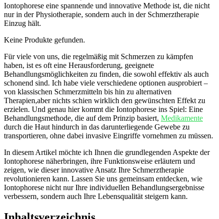
Iontophorese eine spannende und⁤ innovative Methode ist, die nicht
nur in der Physiotherapie, sondern auch in der ​Schmerztherapie
Einzug hält.
Keine Produkte gefunden.
Für viele‍ von uns, die regelmäßig mit Schmerzen zu kämpfen
haben,⁤ ist ​es oft eine ​Herausforderung, geeignete
Behandlungsmöglichkeiten zu finden, die sowohl effektiv als auch⁤
schonend sind. Ich habe viele verschiedene optionen ausprobiert –
von klassischen Schmerzmitteln bis hin zu alternativen
Therapien,aber nichts schien wirklich den gewünschten Effekt zu
erzielen. Und genau hier kommt die Iontophorese ‍ins Spiel: Eine
Behandlungsmethode, die auf dem Prinzip basiert,
Medikamente
durch die Haut hindurch in​ das darunterliegende Gewebe zu ​
transportieren, ohne dabei invasive Eingriffe vornehmen zu müssen.
In diesem Artikel möchte ich Ihnen die grundlegenden Aspekte der
Iontophorese näherbringen, ihre Funktionsweise ⁢erläutern und
zeigen, wie dieser innovative Ansatz Ihre Schmerztherapie
revolutionieren kann. Lassen Sie uns gemeinsam entdecken, wie
Iontophorese nicht nur Ihre individuellen ‌Behandlungsergebnisse
verbessern, sondern auch Ihre ⁣Lebensqualität steigern kann.
Inhaltsverzeichnis