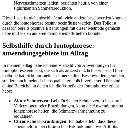
Nervenschmerzen leiden,‌ berichten häufig von einer
signifikanten Schmerzreduktion.
Diese ⁣Liste ist nicht abschließend; viele andere beschwerden können
durch die ‍iontophorese positiv beeinflusst werden. Das Tolle ist,
dass ich bereits⁣ positive Erfahrungen mit dieser Methode gemacht
habe ⁣und vielen anderen damit ebenfalls helfen konnte.
Selbsthilfe durch Iontophorese:
⁢anwendungsgebiete im Alltag
In ​meinem alltag habe ich eine Vielzahl von Anwendungen für
Iontophorese entdeckt, die sich als ‍äußerst nützlich erweisen. Diese
methode hat nicht nur meine schmerzhaften Beschwerden gemildert,
sondern auch meine Lebensqualität ‍erheblich verbessert.Hier sind
einige Bereiche, in denen ich die Vorteile der Iontophorese erlebt
habe:
Akute Schmerzen:
Bei plötzlichen Schmerzen,⁣ sei⁣ es durch
Verletzungen oder Entzündungen, kann die Anwendung von
Iontophorese helfen, die Schmerzwahrnehmung zu
reduzieren.
Chronische Erkrankungen:
Ich habe erlebt, dass diese
Therapieform bei chronischen‍ Erkrankungen wie Arthritis