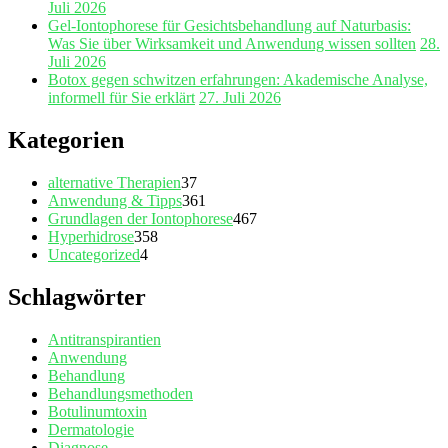
Juli 2026
Gel‑Iontophorese für Gesichtsbehandlung auf Naturbasis:
Was Sie über Wirksamkeit und Anwendung wissen sollten
28.
Juli 2026
Botox gegen schwitzen erfahrungen: Akademische Analyse,
informell für Sie erklärt
27. Juli 2026
Kategorien
alternative Therapien
37
Anwendung & Tipps
361
Grundlagen der Iontophorese
467
Hyperhidrose
358
Uncategorized
4
Schlagwörter
Antitranspirantien
Anwendung
Behandlung
Behandlungsmethoden
Botulinumtoxin
Dermatologie
Diagnose