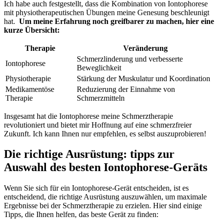
Ich‌ habe auch festgestellt, dass die‌ Kombination ‍von Iontophorese
mit physiotherapeutischen Übungen meine Genesung‍ beschleunigt
hat. ⁤
Um meine Erfahrung noch greifbarer zu machen, hier eine
kurze Übersicht:
Therapie
Veränderung
Schmerzlinderung und ​verbesserte​
Iontophorese
Beweglichkeit
Physiotherapie
Stärkung der Muskulatur und Koordination
Medikamentöse
Reduzierung der Einnahme von
Therapie
Schmerzmitteln
Insgesamt hat die Iontophorese meine Schmerztherapie
revolutioniert und bietet mir Hoffnung auf eine schmerzfreier
Zukunft.​ Ich kann ⁣Ihnen nur‍ empfehlen, es selbst auszuprobieren!
Die richtige Ausrüstung: tipps zur
Auswahl des besten Iontophorese-Geräts
Wenn Sie sich für‌ ein Iontophorese-Gerät entscheiden, ist es
entscheidend, die richtige Ausrüstung ⁣auszuwählen, ‌um maximale
Ergebnisse ⁣bei der Schmerztherapie zu erzielen.⁣ Hier sind einige
⁢Tipps, die‌ Ihnen helfen, das beste Gerät ⁤zu finden: