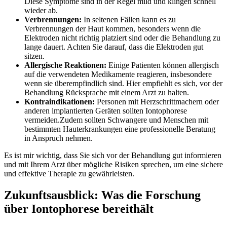
Diese Symptome sind in der Regel mild und klingen schnell
wieder ab.
Verbrennungen:
In seltenen Fällen kann es zu
Verbrennungen der Haut kommen, besonders wenn die
Elektroden nicht richtig platziert sind oder die Behandlung ​zu
lange dauert. Achten Sie darauf, dass die Elektroden gut
sitzen.
Allergische Reaktionen:
Einige Patienten können allergisch
auf die verwendeten Medikamente reagieren, insbesondere
wenn sie überempfindlich sind. Hier empfiehlt es⁣ sich, ⁤vor der
Behandlung Rücksprache mit ⁢einem Arzt zu halten.
Kontraindikationen:
Personen mit Herzschrittmachern oder
anderen implantierten Geräten sollten Iontophorese
vermeiden.Zudem sollten Schwangere und Menschen mit
⁤bestimmten ⁤Hauterkrankungen eine ‌professionelle Beratung
in Anspruch nehmen.
Es ist mir wichtig, dass ⁤Sie sich vor der Behandlung gut‍ informieren
und mit Ihrem Arzt ⁤über mögliche Risiken sprechen, ​um eine⁣ sichere
und ⁢effektive Therapie zu gewährleisten.
Zukunftsausblick: Was die ​Forschung⁣
über Iontophorese ⁣bereithält