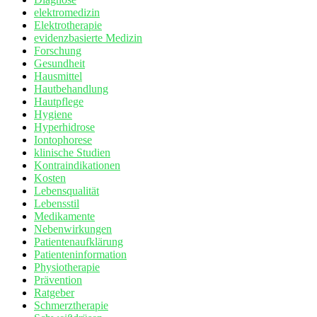
elektromedizin
Elektrotherapie
evidenzbasierte Medizin
Forschung
Gesundheit
Hausmittel
Hautbehandlung
Hautpflege
Hygiene
Hyperhidrose
Iontophorese
klinische Studien
Kontraindikationen
Kosten
Lebensqualität
Lebensstil
Medikamente
Nebenwirkungen
Patientenaufklärung
Patienteninformation
Physiotherapie
Prävention
Ratgeber
Schmerztherapie