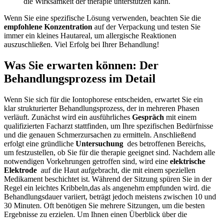
die Wirksamkeit ⁣der therapie unterstützen kann.
Wenn Sie eine spezifische Lösung verwenden, beachten⁣ Sie die
empfohlene Konzentration
⁣auf der Verpackung und testen Sie⁢
immer ein kleines Hautareal, um allergische ‌Reaktionen
auszuschließen. Viel Erfolg bei Ihrer Behandlung!
Was Sie erwarten können: Der
Behandlungsprozess im Detail
Wenn‌ Sie sich für die Iontophorese entscheiden, erwartet⁤ Sie ein
klar strukturierter Behandlungsprozess, der in mehreren Phasen
verläuft. Zunächst wird ein ausführliches
Gespräch
mit einem
qualifizierten Facharzt stattfinden, um Ihre spezifischen Bedürfnisse
und die​ genauen ​Schmerzursachen zu ermitteln. Anschließend
erfolgt eine gründliche
Untersuchung
‌ des betroffenen ⁢Bereichs,
um festzustellen, ob Sie für die therapie geeignet sind. Nachdem alle
notwendigen Vorkehrungen getroffen sind, ‍wird eine
elektrische
Elektrode
‍ auf die Haut aufgebracht, ​die mit einem speziellen
Medikament beschichtet ist. Während der Sitzung spüren Sie⁤ in der
⁣Regel ein leichtes Kribbeln,das als angenehm empfunden wird. die
Behandlungsdauer variiert, beträgt jedoch meistens zwischen ⁣10 und
30 Minuten. Oft ⁢benötigen Sie mehrere⁢ Sitzungen, um die besten
Ergebnisse zu erzielen. Um Ihnen einen Überblick über die