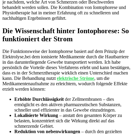
je nachdem, welche Art von Schmerzen oder Beschwerden
behandelt werden sollen. Die Kombination von ​Iontophorese und‍
Physiotherapie hat in ⁢meiner Erfahrung oft zu schnelleren und
nachhaltigen Ergebnissen geführt.
Die Wissenschaft hinter Iontophorese: So
funktioniert der Strom
Die Funktionsweise der Iontophorese basiert auf dem Prinzip der
Elektrolyse,bei dem ionisierte Medikamente durch die Hautbarriere
in ⁢das darunterliegende Gewebe transportiert werden. Ich habe
persönlich die Vorteile dieses Verfahrens erlebt und⁣ kann bestätigen,⁤
dass es in der ‌Schmerztherapie wirklich einen Unterschied machen
kann. Die Behandlung nutzt
elektrische Ströme
, um die
Medikamentenaufnahme zu erleichtern, wodurch folgende Effekte
erzielt werden können:
Erhöhte Durchlässigkeit
der ⁣Zellmembranen – dies
ermöglicht es den aktiven pharmazeutischen ⁤Substanzen,
schneller ⁢und effizienter in das Gewebe einzudringen.
Lokalisierte Wirkung
–‍ anstatt den gesamten Körper zu⁢
belasten, konzentriert sich die Wirkung direkt auf das
schmerzende Gebiet.
Reduktion⁢ von nebenwirkungen
⁣– durch den‍ gezielten