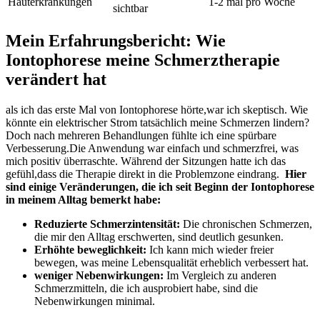
Hauterkrankungen
1-2 mal‍ pro Woche
sichtbar
Mein Erfahrungsbericht: Wie
Iontophorese meine Schmerztherapie
verändert hat
als ich ‌das erste Mal von Iontophorese hörte,war ich skeptisch. Wie‍
könnte ein elektrischer Strom tatsächlich meine Schmerzen lindern?
Doch nach mehreren Behandlungen fühlte ich eine spürbare
Verbesserung.Die Anwendung war einfach und schmerzfrei, was‍
mich positiv überraschte. Während der Sitzungen hatte ich das
gefühl,dass die Therapie direkt in die Problemzone eindrang. ​
Hier
sind einige Veränderungen, die ich seit Beginn der Iontophorese
in meinem Alltag bemerkt habe:
Reduzierte Schmerzintensität:
Die chronischen Schmerzen,
die mir den Alltag erschwerten, sind deutlich gesunken.
Erhöhte beweglichkeit:
Ich kann mich wieder freier
bewegen, was meine Lebensqualität erheblich verbessert ‌hat.
weniger Nebenwirkungen:
Im ⁤Vergleich zu ‍anderen
Schmerzmitteln, die ich ausprobiert habe, sind die
Nebenwirkungen minimal.