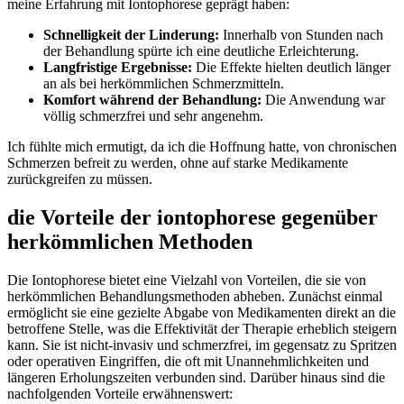
meine Erfahrung mit Iontophorese geprägt haben:
Schnelligkeit der Linderung:
Innerhalb von Stunden nach
der ​Behandlung spürte ich eine deutliche Erleichterung.
Langfristige⁤ Ergebnisse:
Die Effekte hielten deutlich länger
an als bei herkömmlichen Schmerzmitteln.
Komfort während der Behandlung:
Die Anwendung war
völlig schmerzfrei und sehr angenehm.
Ich fühlte mich ermutigt, ⁢da ich die Hoffnung hatte, von chronischen
Schmerzen befreit zu werden, ohne auf starke Medikamente
zurückgreifen zu müssen.
die⁢ Vorteile der ‌iontophorese gegenüber
herkömmlichen Methoden
Die Iontophorese bietet eine Vielzahl ​von‌ Vorteilen, die sie⁤ von
herkömmlichen Behandlungsmethoden abheben. Zunächst einmal
ermöglicht sie eine gezielte Abgabe ⁣von Medikamenten direkt an die
betroffene Stelle, was die‌ Effektivität der Therapie erheblich steigern
kann. Sie ist nicht-invasiv und schmerzfrei, im gegensatz zu Spritzen
oder operativen Eingriffen, die oft mit Unannehmlichkeiten und ​
längeren ‌Erholungszeiten verbunden sind. Darüber hinaus sind die
nachfolgenden Vorteile‌ erwähnenswert: