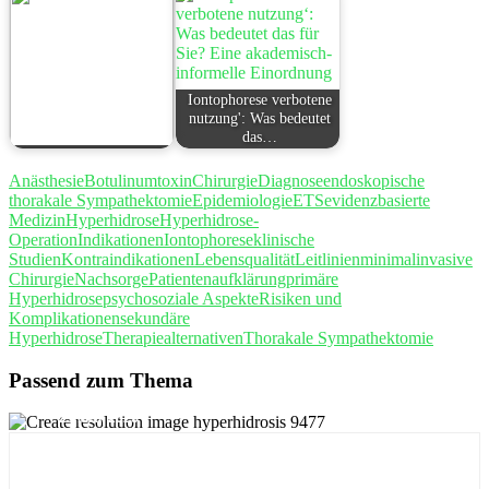
Iontophorese verbotene
nutzung': Was bedeutet
das…
Anästhesie
Botulinumtoxin
Chirurgie
Diagnose
endoskopische
thorakale Sympathektomie
Epidemiologie
ETS
evidenzbasierte
Medizin
Hyperhidrose
Hyperhidrose-
Operation
Indikationen
Iontophorese
klinische
Studien
Kontraindikationen
Lebensqualität
Leitlinien
minimalinvasive
Chirurgie
Nachsorge
Patientenaufklärung
primäre
Hyperhidrose
psychosoziale Aspekte
Risiken und
Komplikationen
sekundäre
Hyperhidrose
Therapiealternativen
Thorakale Sympathektomie
Passend zum Thema
29 MAI, 2025