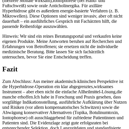
(mehrere Monate⁣ wirksam),Iontophorese (bei Hand- und
Fußschweiß) sowie orale Anticholinergika.⁤ Für axilläre
Hyperhidrose gibt​ es außerdem energie-basierte Verfahren (z. B.
Mikrowellen). Diese Optionen sind ‍weniger invasiv, aber oft nicht
dauerhaft – ein​ ausführliches Gespräch mit Fachärzten⁤ hilft, die
passende Reihenfolge ⁤auszuwählen.
Hinweis: ‌Wir sind ein reines Beratungsportal und verkaufen keine
eigenen Produkte. Meine Antworten beruhen auf Recherchen und
Erfahrungen von Betroffenen; sie ersetzen nicht die individuelle
medizinische ⁣Beratung. Bitte lassen Sie sich fachärztlich
untersuchen, bevor Sie eine Entscheidung treffen.
Fazit
Zum Abschluss: Aus‍ meiner akademisch-klinischen Perspektive⁢ ist
die Hyperhidrose-Operation ein klar abgegrenztes,wirksames
Instrument – aber eben nicht die einfache Allheilmittel-Lösung,die‌
manche​ erhoffen.Ich habe in Forschung und Praxis gesehen, dass
sorgfältige Indikationsstellung, ausführliche⁣ Aufklärung über Nutzen
und Risiken (vor‍ allem⁣ kompensatorisches Schwitzen) sowie die
Abwägung konservativer Alternativen (Topika, Botulinumtoxin,
Iontophorese) oft​ ausschlaggebend ​für zufriedene Patientinnen und
Patienten sind. Die ‌Evidenzlage zeigt gute erfolgsraten bei
entsprechender Selektion, doch Langzeitdaten und standardisierte