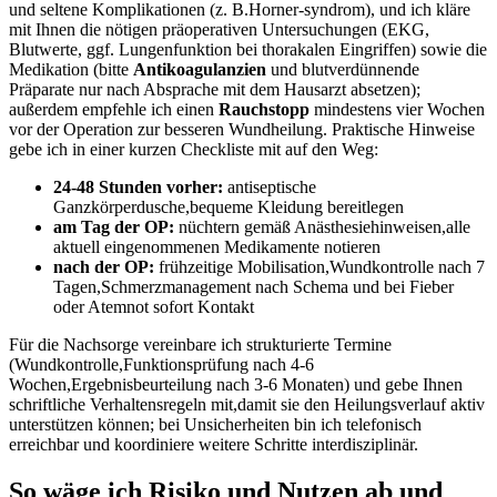
und seltene Komplikationen (z. B.Horner-syndrom), und ich kläre
mit Ihnen die nötigen präoperativen ‍Untersuchungen (EKG,
Blutwerte, ggf. Lungenfunktion bei thorakalen Eingriffen) sowie die
Medikation (bitte
Antikoagulanzien
und blutverdünnende
Präparate nur nach Absprache mit dem Hausarzt absetzen);
außerdem empfehle ich einen
Rauchstopp
mindestens vier Wochen
vor der Operation zur besseren Wundheilung. Praktische Hinweise
gebe ich in einer kurzen Checkliste mit auf den Weg:
24-48 Stunden vorher:
antiseptische
Ganzkörperdusche,bequeme ​Kleidung bereitlegen
am Tag der OP:
nüchtern gemäß Anästhesiehinweisen,alle
aktuell eingenommenen Medikamente notieren
nach der OP:
frühzeitige Mobilisation,Wundkontrolle ⁣nach 7
Tagen,Schmerzmanagement nach Schema und bei Fieber
oder Atemnot sofort Kontakt
Für die Nachsorge vereinbare ich strukturierte Termine
(Wundkontrolle,Funktionsprüfung nach 4-6
Wochen,Ergebnisbeurteilung nach 3-6 Monaten) und gebe Ihnen
schriftliche Verhaltensregeln⁢ mit,damit sie den Heilungsverlauf aktiv
unterstützen können; bei Unsicherheiten bin ich telefonisch
erreichbar und koordiniere weitere Schritte interdisziplinär.⁢
So wäge ich Risiko und Nutzen ab und