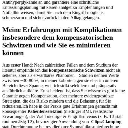
Antihyperglykämie an⁢ und garantiere eine schriftliche
Entlassungsplanung⁤ mit klaren analgetika‑Empfehlungen ⁢und
Notfallhinweisen, damit Sie nach dem Eingriff möglichst
schmerzarm und sicher zurück in den Alltag gelangen.
Meine Erfahrungen mit Komplikationen
insbesondere dem kompensatorischen
Schwitzen und wie Sie es minimieren
können
Aus erster Hand: Nach zahlreichen Fällen und dem Studium⁣ der
literatur empfinde ich ​das
kompensatorische Schwitzen
nicht als
seltenes, aber als erwartbares Phänomen – Studien nennen ⁢Werte
zwischen ~30-80 %, in meiner kohorte lagen sie eher im unteren
Bereich dieser Spanne,‌ weil ich strikt selektiere und präoperativ
ausführlich‌ aufkläre. Entscheidend ist, dass Sie wissen: es gibt keine⁤
Garantie gegen Kompensation, aber mehrere ⁢evidenzgestützte
⁣Strategien, die das Risiko mindern und⁤ die Belastung für⁢ Sie​
reduzieren.Ich habe in der Praxis gute Erfahrungen gemacht mit
konsequenter
Patientenselektion
(niedriger ‍BMI, realistische
Erwartungen), der Wahl niedrigerer Eingriffsniveaus (z. B. T3 statt
routinemäßig ⁢T2), bevorzugter Anwendung von ⁣
Clips/Clamping
⁣statt Durchtrennung bei revidierbarer Sympathikusunterbrechung,