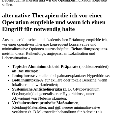
Lebensqualität messen und⁤ wir die Operationsindikation‌ sorgfältig
stellen.
alternative Therapien die⁣ ich vor einer
Operation empfehle und wann ich einen
Eingriff ​für notwendig halte
Aus meiner ​klinischen und akademischen Erfahrung empfehle ‌ich,
vor einer operativen Therapie konsequent konservative und‌
minimalinvasive Optionen auszuschöpfen: ‍
Behandlungssequenz
meist⁤ in dieser Reihenfolge, angepasst an Lokalisation und
Lebenssituation –
Topische Aluminiumchlorid-Präparate
(hochkonzentriert)
als Basistherapie;
Iontophorese
vor allem bei palmarer/plantarer Hyperhidrose;
Botulinumtoxin-A
‍ für axilläre oder fokale Bereiche, wenn
lokalisiert und wirkorientiert;
Systemische Anticholinergika
(z. B. Glycopyrronium,
Oxybutynin) bei generalisierter Hyperhidrose, unter
Abwägung von Nebenwirkungen;
Verhaltenstherapeutische Maßnahmen
,
Kleidung/Materialien, und ggf. neuere minimalinvasive
verfahren (z. B.Mikrowellenbehandlung für⁤ Achseln) als