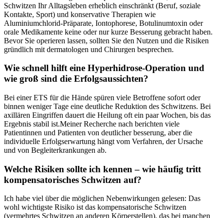
Schwitzen Ihr Alltagsleben erheblich einschränkt (Beruf, soziale
Kontakte, Sport) und konservative Therapien wie⁢
Aluminiumchlorid-Präparate, Iontophorese,⁢ Botulinumtoxin oder
orale Medikamente⁤ keine oder nur kurze Besserung gebracht haben.
Bevor⁣ Sie operieren lassen, sollten Sie den Nutzen und die Risiken
gründlich mit dermatologen und Chirurgen besprechen.
Wie schnell hilft eine Hyperhidrose-Operation und
wie‌ groß sind die Erfolgsaussichten?
Bei einer ETS für die Hände spüren ‍viele Betroffene sofort oder
binnen weniger Tage eine deutliche Reduktion des Schwitzens. Bei
axillären Eingriffen dauert die Heilung ​oft ein paar Wochen, bis das
Ergebnis stabil ist.Meiner ⁣Recherche nach ⁣berichten viele
Patientinnen und Patienten von‌ deutlicher besserung, aber die
individuelle Erfolgserwartung hängt vom Verfahren, der Ursache
und von ‍Begleiterkrankungen ab.
Welche Risiken sollte ich ⁣kennen – wie häufig tritt
⁢kompensatorisches Schwitzen auf?
Ich habe viel über die möglichen Nebenwirkungen gelesen: Das
wohl wichtigste⁣ Risiko ist das kompensatorische ‍Schwitzen
(vermehrtes Schwitzen an anderen Körperstellen), das bei manchen