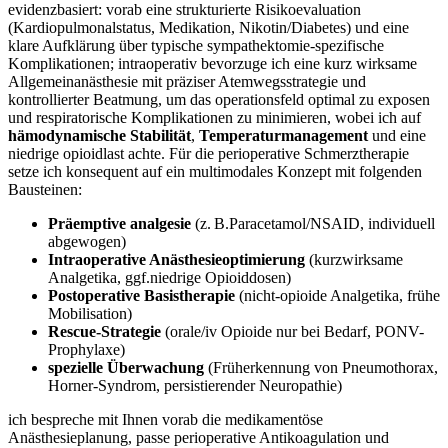
evidenzbasiert: vorab eine strukturierte Risikoevaluation
(Kardiopulmonalstatus, Medikation, Nikotin/Diabetes) und eine
klare Aufklärung über typische sympathektomie-spezifische
Komplikationen; intraoperativ bevorzuge ich eine kurz wirksame
Allgemeinanästhesie ‍mit präziser Atemwegsstrategie und
kontrollierter Beatmung, um ⁣das operationsfeld optimal zu exposen
und respiratorische Komplikationen zu ‍minimieren,⁤ wobei ich auf
hämodynamische Stabilität
,
Temperaturmanagement
und eine
⁣niedrige opioidlast achte. Für die perioperative Schmerztherapie
setze ich konsequent auf ein multimodales Konzept mit folgenden
Bausteinen:
Präemptive analgesie
(z. B.Paracetamol/NSAID, individuell
abgewogen)
Intraoperative Anästhesieoptimierung
(kurzwirksame
Analgetika, ggf.niedrige Opioiddosen)
Postoperative Basistherapie
(nicht-opioide Analgetika, frühe
Mobilisation)
Rescue-Strategie
(orale/iv Opioide nur⁤ bei ​Bedarf, PONV-
Prophylaxe)
spezielle Überwachung
(Früherkennung von Pneumothorax,
Horner-Syndrom, persistierender Neuropathie)
ich bespreche mit Ihnen vorab die medikamentöse
Anästhesieplanung, passe perioperative‌ Antikoagulation und