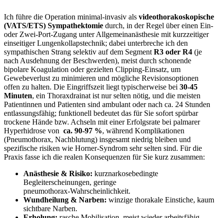
Ich führe die Operation minimal-invasiv als‌
videothorakoskopische
(VATS/ETS) Sympathektomie
durch, in der Regel über einen Ein-
oder Zwei‑Port‑Zugang unter Allgemeinanästhesie mit kurzzeitiger ​
einseitiger Lungenkollapstechnik; dabei unterbreche ich den
sympathischen Strang selektiv auf dem Segment
R3 oder R4
(je
nach Ausdehnung der‍ Beschwerden), ‍meist durch schonende
bipolare Koagulation oder ⁣gezielten Clipping‑Einsatz, um
Gewebeverlust‌ zu minimieren und mögliche Revisionsoptionen
offen zu halten. Die Eingriffszeit liegt typischerweise bei
30-45
Minuten
, ein Thoraxdrainat ist nur selten nötig, und die meisten‌
Patientinnen und Patienten sind ambulant oder nach ca. 24 Stunden
entlassungsfähig; funktionell⁤ bedeutet das für Sie sofort‌ spürbar
trockene⁤ Hände bzw. Achseln mit einer Erfolgsrate bei palmarer
Hyperhidrose von ⁤
ca. 90-97 %
, während Komplikationen
(Pneumothorax, Nachblutung) insgesamt niedrig bleiben und
spezifische risiken wie Horner‑Syndrom sehr selten sind. Für die
Praxis fasse ich die realen‍ Konsequenzen für Sie⁣ kurz zusammen:
Anästhesie & Risiko:
kurznarkosebedingte
‌Begleiterscheinungen, geringe
pneumothorax‑Wahrscheinlichkeit.
Wundheilung & Narben:
winzige thorakale Einstiche, kaum
sichtbare Narben.
Erholung:
rasche Mobilisation, meist wieder arbeitsfähig