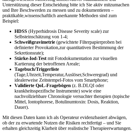
Unterstützung dieser⁤ Entscheidung bitte ich Sie aktiv mitzumachen
und Ihre Beschwerden zu messen und zu dokumentieren –
praktikable,wissenschaftlich anerkannte Methoden sind zum
Beispiel:
HDSS
(Hyperhidrosis Disease Severity scale) zur
Selbsteinschätzung​ von 1-4;
Schweißgravimetrie
(gewichtete Filterpapierproben bei
definierter Provokation,zur quantitativen Bestimmung der
Sekretionsrate);
Stärke-Iod-Test
mit Fotodokumentation zur visuellen
Kartierung der betroffenen Areale;
Tagebuch/Triggerliste
(Tage,Uhrzeit,Temperatur,Auslöser,Schweregrad) und
idealerweise Zeitstempel-Fotos vom Smartphone;
Validierte QoL-Fragebögen
(z. B.DLQI oder
krankheitsspezifische Instrumente) sowie eine
nachvollziehbare ‍Chronologie versuchter therapien (topische
Mittel, Iontophorese,⁤ Botulinumtoxin: Dosis, Reaktion,
Dauer).
Mit diesen Daten ‍kann ich als Operateur evidenzbasiert abwägen,
ob der zu erwartende Nutzen die Risiken rechtfertigt – und Sie
erhalten gleichzeitig Klarheit über realistische Therapieerwartungen.