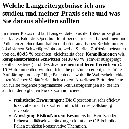
Welche Langzeitergebnisse ich aus
studien und meiner Praxis sehe und was
Sie daraus ableiten sollten
In meiner Praxis und laut Langzeitdaten aus der ‍Literatur‍ zeigt sich
ein klares ⁤Bild: die ⁣Operation führt bei den meisten Patientinnen und
⁣Patienten zu einer dauerhaften und⁤ oft dramatischen Reduktion der
lokalisierten Schweißproduktion, wobei Studien Zufriedenheitsraten
von
ca. 80-95 %
berichten, gleichzeitig aber ‌
Komplikationen wie
kompensatorisches ⁤Schwitzen
bei
30-60 %
(schwer ausgeprägt
deutlich seltener) und Rezidive in
einem mittleren Bereich von 5-
15 %
dokumentiert werden; ich habe persönlich erlebt, dass frühe
Aufklärung und ⁤sorgfältige Patientenauswahl ⁣die Wahrscheinlichkeit
‍unzufriedener Verläufe deutlich senken. Aus diesen Befunden ⁤leite
ich für sie folgende pragmatische Schlussfolgerungen ab, die ich
auch ‌in der täglichen ⁢Praxis kommuniziere:
realistische Erwartungen:
Die Operation ist sehr effektiv​
lokal, aber nicht risikofrei und nicht ​immer vollständig
reversibel.
Abwägung Risiko/Nutzen:
Besonders bei Berufs- oder
Lebensqualitätseinschränkungen​ lohnt eine OP, bei milden
Fällen zunächst konservative Therapien.