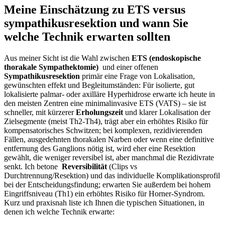
Meine Einschätzung zu ETS ⁣versus
sympathikusresektion und wann Sie
welche Technik erwarten sollten
Aus meiner Sicht ist die Wahl zwischen
ETS‍ (endoskopische
thorakale Sympathektomie)
‍ und einer offenen
Sympathikusresektion
primär eine​ Frage von Lokalisation,
gewünschten⁤ effekt und Begleitumständen: Für isolierte, gut ​
lokalisierte palmar- oder axilläre Hyperhidrose erwarte ich heute in
den meisten Zentren eine minimalinvasive ETS (VATS) – sie ist
schneller, mit kürzerer
Erholungszeit
und klarer ⁣Lokalisation der⁣
Zielsegmente ⁤(meist Th2-Th4), trägt⁤ aber ein erhöhtes Risiko für
kompensatorisches Schwitzen; bei komplexen, rezidivierenden
Fällen, ausgedehnten thorakalen Narben oder ⁢wenn eine definitive
entfernung des Ganglions ⁢nötig ist, wird eher eine Resektion
gewählt, die weniger reversibel ist, aber manchmal die Rezidivrate
senkt. Ich‌ betone ⁢
Reversibilität
(Clips vs
Durchtrennung/Resektion) und das individuelle Komplikationsprofil
bei der ‍Entscheidungsfindung; erwarten Sie außerdem ⁤bei‍ hohem
Eingriffsniveau (Th1) ein erhöhtes Risiko für Horner-Syndrom.
Kurz ​und praxisnah liste ich Ihnen die typischen Situationen, in
denen ich welche Technik ⁢erwarte:​