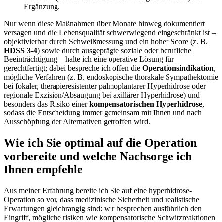
Ergänzung.
Nur wenn diese Maßnahmen über​ Monate hinweg‍ dokumentiert
versagen und‌ die‌ Lebensqualität schwerwiegend eingeschränkt ist​ –
objektivierbar durch Schweißmessung‌ und ein hoher Score (z. B.⁢
HDSS 3-4
) sowie durch ausgeprägte soziale oder berufliche
Beeinträchtigung⁢ – halte ich eine operative Lösung für
gerechtfertigt; dabei bespreche ich offen die⁢
Operationsindikation
,
mögliche Verfahren (z. B. endoskopische thorakale Sympathektomie
bei fokaler, therapieresistenter ⁢palmoplantarer Hyperhidrose oder ​
regionale Exzision/Absaugung bei axillärer Hyperhidrose) ⁤und
besonders das Risiko einer‍
kompensatorischen Hyperhidrose
,
sodass die Entscheidung immer ​gemeinsam mit Ihnen​ und​ nach
Ausschöpfung der Alternativen getroffen wird.
Wie ich Sie optimal auf die Operation
vorbereite und ⁤welche Nachsorge ich
Ihnen ⁤empfehle
Aus meiner Erfahrung bereite ich Sie auf eine hyperhidrose-
Operation so vor, dass medizinische Sicherheit und realistische
Erwartungen gleichrangig⁣ sind: wir ⁣besprechen ausführlich den
Eingriff, mögliche risiken wie kompensatorische Schwitzreaktionen