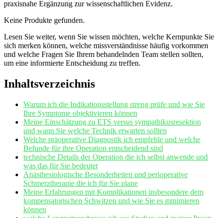
praxisnahe Ergänzung zur wissenschaftlichen Evidenz.
Keine Produkte gefunden.
Lesen Sie weiter, wenn Sie wissen möchten, welche Kernpunkte Sie
sich merken können, welche missverständnisse häufig vorkommen
und welche Fragen Sie Ihrem behandelnden Team stellen sollten,
um eine informierte Entscheidung zu treffen.
Inhaltsverzeichnis
Warum ich die Indikationsstellung ⁤streng⁣ prüfe und wie Sie
Ihre Symptome objektivieren können
Meine ⁢Einschätzung zu ETS versus‍ sympathikusresektion
⁢und⁣ wann Sie ‍welche Technik erwarten ​sollten
Welche präoperative‍ Diagnostik ich empfehle und welche
Befunde für ihre Operation entscheidend sind
technische Details der Operation die ich selbst anwende und
was das für Sie bedeutet
Anästhesiologische Besonderheiten und perioperative
Schmerztherapie die ich für Sie plane
Meine Erfahrungen ⁤mit Komplikationen insbesondere dem
kompensatorischen Schwitzen⁣ und wie Sie es minimieren
können