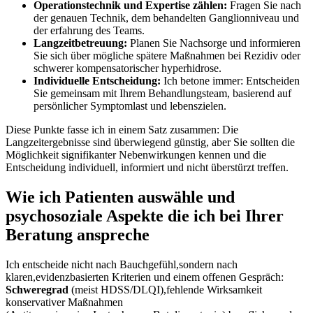
Operationstechnik und Expertise zählen:
Fragen Sie nach
der⁣ genauen Technik, dem behandelten ‌Ganglionniveau und
der erfahrung des Teams.
Langzeitbetreuung:
Planen Sie⁤ Nachsorge und informieren
Sie sich über mögliche spätere ⁢Maßnahmen bei Rezidiv oder
schwerer kompensatorischer hyperhidrose.
Individuelle Entscheidung:
​Ich betone immer: Entscheiden
Sie gemeinsam mit Ihrem Behandlungsteam, ⁣basierend auf
persönlicher⁤ Symptomlast und lebenszielen.
Diese Punkte fasse ich in einem Satz zusammen: Die
⁢Langzeitergebnisse sind überwiegend günstig,⁤ aber Sie sollten die
Möglichkeit signifikanter Nebenwirkungen kennen und die
⁢Entscheidung individuell,‌ informiert und nicht überstürzt treffen.
Wie ich ‌Patienten auswähle und
psychosoziale Aspekte die ich bei Ihrer
Beratung⁣ anspreche
Ich entscheide nicht nach⁣ Bauchgefühl,sondern nach
klaren,evidenzbasierten Kriterien und einem offenen ​Gespräch:
Schweregrad
(meist HDSS/DLQI),fehlende Wirksamkeit
⁣konservativer Maßnahmen