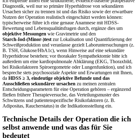
ich empfehle Ihnen ⁤eine strukturierte, evidence-basierte präoperative
Diagnostik, ⁣weil nur so primäre Hyperhidrose von sekundären
Ursachen ⁤sicher zu trennen ist und ‍das Risiko sowie der erwartbare
Nutzen der Operation realistisch eingeschätzt​ werden können:
typischerweise führe⁣ ich eine genaue Anamnese mit HDSS-
Bewertung und Lebensqualitätsfragen durch, ergänze dies um
objektive Messungen
wie Gravimetrie und den
Starch‑Iod‑(Minor‑)test
zur Lokalisation und Quantifizierung der
Schweißproduktion und veranlasse gezielt Laboruntersuchungen (z.
B. TSH, ⁤Glukose/HbA1c), wenn Hinweise auf eine sekundäre
Hyperhidrose bestehen; vor thorakaler Sympathektomie bitte ich
außerdem um eine kardiopulmonale Abklärung (EKG, Thoraxbild,
bei Risikofaktoren Spiroergometrie oder⁢ Lungenfunktion), und ‍ich
bespreche stets ​psychosoziale Aspekte und Erwartungen mit ‌Ihnen,
da
HDSS ≥ 3,⁤ eindeutige ‍objektive Befunde und das
Ausschließen sekundärer ursachen
zu meinen zentralen
⁢Entscheidungsparametern für eine Operation gehören – ergänzend
fließen frühere Therapieversuche, das Verteilungsmuster des
Schwitzens und patientenspezifische Risikofaktoren (z. B.
Adipositas, Raucherstatus) in die Indikationsstellung ein.
Technische Details der Operation die ich
selbst anwende und was das⁢ für Sie
bedeutet