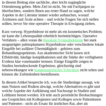
⁢in diesem Beitrag eine sachliche, aber leicht‍ zugängliche
Orientierung geben. Mein Ziel ist ‍nicht, Sie mit Fachjargon zu
überfrachten, sondern Ihnen aus erster Hand zu sagen, welche
Aspekte ⁢in der Literatur immer wieder auftauchen, worauf
Ärztinnen‍ und Ärzte achten – und welche ​Fragen Sie sich stellen
sollten,‌ bevor Sie eine operative Therapie in Erwägung ziehen.
Kurz vorweg: Hyperhidrose ist mehr als ein kosmetisches Problem;
sie kann die Lebensqualität erheblich beeinträchtigen. Operative
Verfahren – allen voran die
thorakale Sympathektomie
bei stark
ausgeprägter palmoplantaren Hyperhidrose oder verschiedene lokale⁣
Eingriffe bei axillärer Übermäßigkeit – gehören zum
Behandlungsspektrum.‌ Aus ​akademischer Sicht lassen sich⁤
Effektivität, häufige komplikationen und die Stärke der verfügbaren⁢
Evidenz klar voneinander trennen: Einige Eingriffe zeigen in
Studien beeindruckende Ergebnisse,⁢ gleichzeitig sind
nebenwirkungen wie
kompensatorisches Schwitzen
nicht selten und⁣
können die Zufriedenheit beeinflussen.
In diesem Artikel⁣ bespreche ich, was die Studienlage aussagt, wie
man Nutzen und Risiken abwägt, welche Alternativen es gibt und
‍welche Aspekte der Aufklärung und Nachsorge in Studien und⁤
Leitlinien betont werden. Ich teile auch persönliche⁢ Beobachtungen
aus ​Gesprächen mit Kolleginnen und Kollegen‌ sowie Patientinnen
und⁤ Patienten -⁤ nicht als Ersatz für ärztlichen Rat, aber als