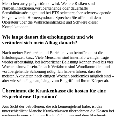
Menschen ausgeprägt störend ⁤wird. Weitere Risiken sind
Narben,Infektionen,vorübergehende oder dauerhafte
Sensibilitätsstörungen und bei ⁢ETS seltenere,aber schwerwiegende
Folgen wie‌ ein ⁤Hornersyndrom. ⁤Sprechen Sie offen mit dem
Operateur ⁤über die Wahrscheinlichkeit und Schwere dieser
Komplikationen.
Wie lange ⁤dauert die erholungszeit und wie
verändert sich mein Alltag danach?
Nach meiner Recherche und‌ Berichten von betroffenen ist die
Erholungszeit kurz: Viele Menschen sind innerhalb weniger Tage
wieder​ arbeitsfähig, bei körperlicher Belastung können ⁣zwei bis vier
Wochen‌ sinnvoll sein.Je nach Verfahren sind Wundkontrollen ‍und⁢
vorübergehende Schonung nötig. Ich habe erfahren,⁣ dass die
meisten Aktivitäten nach einigen Wochen problemlos möglich‌ sind –
aber wie schnell genau, hängt vom Eingriff und Ihrem Körper ab.
Übernimmt die Krankenkasse die kosten⁢ für eine
Hyperhidrose-Operation?
Aus Sicht der betroffenen,⁤ die ich kennengelernt habe, ist das
‌unterschiedlich: Manche Krankenkassen übernehmen die Kosten bei
nachgewiesener, schwerer Beeinträchtigung und dem Nachweis,