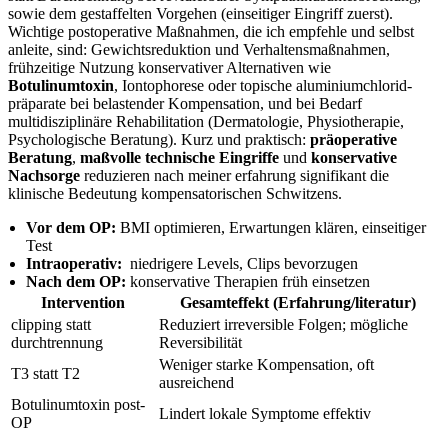
sowie dem gestaffelten Vorgehen⁣ (einseitiger Eingriff zuerst).
Wichtige postoperative Maßnahmen, die ich empfehle und selbst
anleite, sind: Gewichtsreduktion und ⁣Verhaltensmaßnahmen,
frühzeitige Nutzung konservativer Alternativen wie
Botulinumtoxin
, ‍Iontophorese oder topische aluminiumchlorid-
präparate bei belastender Kompensation, und bei Bedarf
multidisziplinäre Rehabilitation (Dermatologie, Physiotherapie,
Psychologische Beratung). Kurz und praktisch:
präoperative
⁢Beratung
,⁣
maßvolle technische Eingriffe
und
konservative
Nachsorge
reduzieren nach meiner erfahrung signifikant ⁢die
klinische Bedeutung⁤ kompensatorischen Schwitzens.
Vor dem ​OP:
BMI optimieren, Erwartungen klären, einseitiger
Test
Intraoperativ:
⁤ niedrigere Levels, ⁤Clips bevorzugen
Nach dem OP:
konservative Therapien früh einsetzen
Intervention
Gesamteffekt (Erfahrung/literatur)
clipping statt
Reduziert irreversible Folgen; mögliche
durchtrennung
Reversibilität
Weniger starke Kompensation, oft
T3 statt⁢ T2
ausreichend
Botulinumtoxin post-
Lindert lokale Symptome effektiv
OP