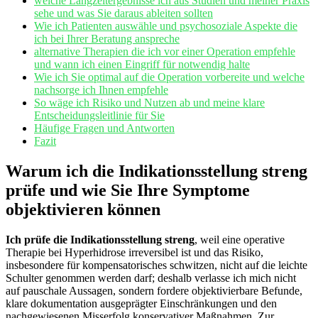
welche Langzeitergebnisse ich aus Studien und meiner Praxis
sehe und was Sie daraus ableiten sollten
Wie ich Patienten auswähle und psychosoziale Aspekte die⁢
ich bei Ihrer Beratung anspreche
alternative Therapien die ich vor einer Operation empfehle
und wann ich einen Eingriff für notwendig⁢ halte
Wie ich Sie optimal auf die Operation vorbereite ‌und welche
nachsorge ich Ihnen empfehle
So wäge ich Risiko und Nutzen ab und meine klare
Entscheidungsleitlinie⁤ für Sie
Häufige Fragen und Antworten
Fazit
Warum ich die​ Indikationsstellung ⁢streng
prüfe und wie‌ Sie ‍Ihre Symptome
objektivieren können
Ich prüfe ‌die Indikationsstellung streng
,‍ weil eine operative
Therapie bei Hyperhidrose irreversibel ist und das Risiko,
insbesondere für ⁤kompensatorisches schwitzen, nicht auf die leichte
Schulter genommen⁤ werden darf; deshalb verlasse ich mich nicht
auf pauschale Aussagen, sondern fordere objektivierbare Befunde,
klare dokumentation‍ ausgeprägter Einschränkungen und den
nachgewiesenen Misserfolg konservativer Maßnahmen. Zur