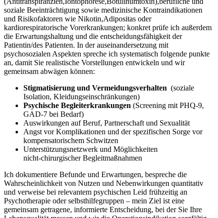
(Antitranspiranzien,Iontophorese,Botulinumtoxin),berufliche‌ und
soziale Beeinträchtigung‍ sowie medizinische Kontraindikationen
⁣und Risikofaktoren wie Nikotin,Adipositas oder
kardiorespiratorische Vorerkrankungen; konkret prüfe ich außerdem
die Erwartungshaltung und die entscheidungsfähigkeit der
Patientin/des Patienten. In der auseinandersetzung mit
psychosozialen Aspekten spreche ich systematisch folgende punkte
an, damit Sie realistische Vorstellungen entwickeln und wir
gemeinsam ⁢abwägen können:
Stigmatisierung und Vermeidungsverhalten
​ (soziale
Isolation, Kleidungseinschränkungen)
Psychische⁤ Begleiterkrankungen
(Screening mit PHQ‑9,
GAD‑7 bei Bedarf)
Auswirkungen auf Beruf, Partnerschaft ⁤und Sexualität
Angst vor ⁣Komplikationen⁢ und der spezifischen Sorge vor
kompensatorischem Schwitzen
Unterstützungsnetzwerk und Möglichkeiten
nicht‑chirurgischer Begleitmaßnahmen
Ich dokumentiere Befunde und Erwartungen, bespreche die
Wahrscheinlichkeit ⁤von Nutzen und Nebenwirkungen quantitativ
und verweise bei relevantem psychischen Leid frühzeitig an
Psychotherapie oder selbsthilfegruppen – mein Ziel ist eine‍
gemeinsam getragene, informierte‍ Entscheidung, bei der Sie Ihre