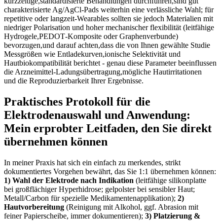
kurzzeitige,standardisierte Behandlungen ‍durchführen,sind ⁢gut
⁢charakterisierte Ag/AgCl‑Pads ⁢weiterhin eine verlässliche Wahl; ‍für
repetitive oder langzeit‑Wearables sollten sie jedoch Materialien ⁢mit
niedriger⁤ Polarisation und hoher mechanischer⁣ flexibilität (leitfähige
Hydrogele,PEDOT‑Komposite oder Graphenverbunde)
bevorzugen,und darauf achten,dass die von ⁢Ihnen ‍gewählte Studie
Messgrößen ​wie‌ Entladekurven,ionische Selektivität und
Hautbiokompatibilität berichtet -⁤ genau diese Parameter ‍beeinflussen
‍die‌ Arzneimittel‑Ladungsübertragung,mögliche Hautirritationen​
und die Reproduzierbarkeit Ihrer Ergebnisse.
Praktisches Protokoll für die
‍Elektrodenauswahl⁤ und Anwendung:‍
Mein​ erprobter Leitfaden, den Sie direkt
übernehmen können
In‍ meiner Praxis hat sich ein einfach ‌zu merkendes, strikt
dokumentiertes Vorgehen⁣ bewährt, ⁤das ‌Sie ​1:1 übernehmen ⁢können:
1)⁢ Wahl der ​Elektrode⁢ nach Indikation
(leitfähige silikonplatte
bei großflächiger Hyperhidrose; gelpolster bei‌ sensibler Haut;
Metall/Carbon ​für spezielle​ Medikamentenapplikation);
2)
Hautvorbereitung
(Reinigung ​mit Alkohol, ggf. ‍Abrasion ‌mit
feiner⁢ Papierscheibe,‍ immer dokumentieren);
3) Platzierung &