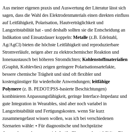
Aus meiner eigenen praxis und Auswertung ⁤der ‌Literatur lässt sich
sagen, dass die Wahl des Elektrodenmaterials einen ​direkten⁢ einfluss
auf Leitfähigkeit, ⁣Polarisation,​ Hautverträglichkeit und ​
Langzeitstabilität hat ​- und deshalb sollten sie‌ die Entscheidung an⁤
Indikation und ⁣Einsatzdauer koppeln:
Metalle
(z.B. ‌Edelstahl,
Ag/AgCl) bieten die höchste Leitfähigkeit und reproduzierbare
Stromverläufe, neigen aber ⁤zu elektrochemischer Reaktion und
Ionenaustausch bei höheren Stromdichten;
Kohlenstoffmaterialien
(Graphit, Kohlevlies) zeigen geringere Polarisationsartefakte,
bessere chemische ​Trägheit und ⁣sind oft flexibler und‍
kostengünstiger ‍für wiederholte Anwendungen;
leitfähige
Polymere
(z. ⁢B. PEDOT:PSS-basierte Beschichtungen)
kombinieren Anpassungsfähigkeit, geringe Interface-Impedanz ⁢und
gute Integration⁤ in Wearables, sind‍ aber noch⁤ variabel in⁢
Langzeitstabilität und‍ Fertigungskosten.​ wenn Sie kurz‍
zusammengefasst ‍wissen wollen, was ich⁣ bei verschiedenen​
Szenarien wähle:‍
• Für diagnostische und hochpräzise