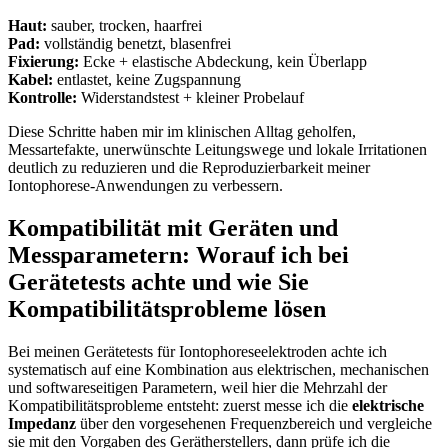
Haut:
sauber, trocken, haarfrei
Pad:
vollständig benetzt, blasenfrei
Fixierung:
Ecke + elastische Abdeckung, kein‍ Überlapp
Kabel:
⁤entlastet, keine Zugspannung
Kontrolle:
Widerstandstest + kleiner Probelauf
​Diese Schritte haben ‌mir im klinischen Alltag geholfen,
Messartefakte, unerwünschte Leitungswege‌ und lokale Irritationen
deutlich zu reduzieren und die Reproduzierbarkeit⁤ meiner
Iontophorese-Anwendungen zu ‌verbessern.
Kompatibilität mit Geräten und
Messparametern: Worauf ich bei
Gerätetests achte und wie⁢ Sie
Kompatibilitätsprobleme ‍lösen
Bei​ meinen ⁣Gerätetests ​für Iontophoreseelektroden⁢ achte ich
systematisch auf eine Kombination ‌aus elektrischen, mechanischen
und softwareseitigen Parametern, weil hier⁢ die Mehrzahl⁤ der
Kompatibilitätsprobleme entsteht: zuerst messe ‌ich ‍die
elektrische
Impedanz
über den ⁢vorgesehenen Frequenzbereich ‍und‍ vergleiche
sie mit den Vorgaben des Gerätherstellers, ⁣dann prüfe ⁢ich die