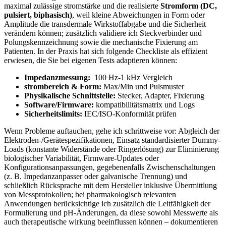
maximal‌ zulässige ⁣stromstärke und die realisierte
Stromform (DC,
pulsiert, biphasisch)
, weil ‌kleine Abweichungen in ​Form ⁣oder
Amplitude die⁣ transdermale⁣ Wirkstoffabgabe ​und die Sicherheit
verändern können; zusätzlich validiere ich‍ Steckverbinder und
Polungskennzeichnung sowie​ die ‌mechanische Fixierung⁤ am
Patienten. In der Praxis hat sich ⁣folgende Checkliste ⁤als ⁤effizient
erwiesen, die ​Sie bei eigenen Tests ​adaptieren können: ​
Impedanzmessung:
⁣ 100 Hz-1 kHz ‍Vergleich
strombereich & Form:
Max/Min und Pulsmuster
Physikalische​ Schnittstelle:
⁣Stecker, Adapter, Fixierung
Software/Firmware:
⁤kompatibilitätsmatrix und Logs
Sicherheitslimits:
IEC/ISO-Konformität prüfen
Wenn Probleme ⁣auftauchen, gehe ich schrittweise‍ vor:​ Abgleich der
Elektroden-/Gerätespezifikationen, Einsatz ‌standardisierter Dummy-
Loads⁢ (konstante Widerstände oder ⁢Ringerlösung) zur Eliminierung
⁤biologischer Variabilität, Firmware-Updates⁣ oder
⁢Konfigurationsanpassungen, gegebenenfalls Zwischenschaltungen⁤
(z. B. Impedanzanpasser oder ⁣galvanische Trennung) und ​
schließlich Rücksprache⁢ mit dem Hersteller inklusive Übermittlung⁤
von ‍Messprotokollen; bei pharmakologisch relevanten
Anwendungen berücksichtige⁣ ich zusätzlich die Leitfähigkeit ‍der
Formulierung und​ pH-Änderungen, da ⁣diese sowohl‌ Messwerte ⁢als
auch⁢ therapeutische wirkung beeinflussen können – dokumentieren ​