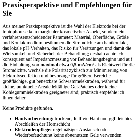
Praxisperspektive und Empfehlungen⁣ für
Sie
Aus meiner⁣ Praxisperspektive‌ ist‍ die Wahl der Elektrode bei der
Iontophorese ‌kein marginaler kosmetischer Aspekt, sondern ein‍
verfahrensentscheidender Parameter: Material, Oberfläche, Größe
⁤und Kontaktmedium bestimmen die Stromdichte am hautkontakt,
das lokale pH‑Verhalten, ‌das ⁢Risiko für Verätzungen und ​damit die
Wirksamkeit und Sicherheit der Behandlung; deshalb achte ich
konsequent auf Impedanzmessung vor Behandlungsbeginn und⁤ auf
die Einhaltung von
maximal etwa 0,5 mA/cm²
als ⁢Richtwert‍ für die
Stromdichte, wechsle die ⁣Polarität zyklisch zur‍ Minimierung ⁢von
Elektrolyseeffekten und bevorzuge für größere Bereiche
⁤großflächige, gut benetzbare Schwammelektroden, während für
kleine, ​punktuelle⁣ Areale leitfähige Gel‑Patches oder kleine
Kohlegummielektroden geeigneter sind; ⁤praktisch‍ empfehle⁣ ich
Ihnen​ daher:
Keine Produkte gefunden.
Hautvorbereitung:
⁤trockene, fettfreie Haut und‍ ggf. leichtes⁢
Abschleifen der ​Hornschicht
Elektrodenpflege:
regelmäßiger Austausch oder
Wiederbefeuchtung,keine​ abgenutzten​ Gele ⁢verwenden