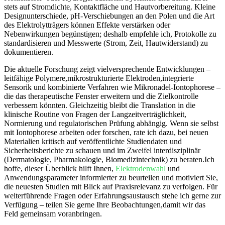
stets auf Stromdichte, Kontaktfläche und ⁣Hautvorbereitung. ⁣Kleine
Designunterschiede, pH‑Verschiebungen⁣ an den Polen ​und die Art
des Elektrolytträgers können‍ Effekte verstärken oder ​
Nebenwirkungen begünstigen; deshalb empfehle ich,⁣ Protokolle zu
standardisieren und Messwerte (Strom,‌ Zeit, Hautwiderstand) zu ​
dokumentieren.
Die aktuelle ‌Forschung zeigt vielversprechende‌ Entwicklungen⁤ –
leitfähige Polymere,mikrostrukturierte Elektroden,integrierte
⁢Sensorik⁤ und‌ kombinierte Verfahren wie Mikronadel‑Iontophorese –
die ⁤das⁢ therapeutische Fenster erweitern und die Zielkontrolle
verbessern könnten. Gleichzeitig bleibt ‍die Translation in⁤ die
klinische ​Routine von ⁤Fragen der Langzeitverträglichkeit,⁢
Normierung⁢ und regulatorischen Prüfung⁣ abhängig. Wenn sie selbst
⁤mit Iontophorese arbeiten⁣ oder forschen, rate ich​ dazu, bei ‌neuen
‍Materialien kritisch auf ‍veröffentlichte Studiendaten und‍
Sicherheitsberichte zu schauen und im Zweifel interdisziplinär
⁢(Dermatologie,⁢ Pharmakologie, Biomedizintechnik) zu beraten.Ich
hoffe, dieser Überblick ⁣hilft Ihnen,
Elektrodenwahl
‍ und ​
Anwendungsparameter ‍informierter zu beurteilen und motiviert ⁤Sie,
die neuesten Studien mit‌ Blick ⁣auf Praxisrelevanz zu ⁤verfolgen. Für
weiterführende Fragen oder Erfahrungsaustausch⁢ stehe ich gerne ‌zur
Verfügung – teilen Sie gerne Ihre Beobachtungen,damit⁤ wir ⁣das
Feld ‍gemeinsam voranbringen.