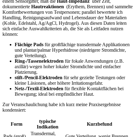
⁤einem​ Sensorgitter, maß ⁢die
Haut‑Impedanz
‍ über Zeit,
dokumentierte‍
Hautreaktionen
​ (Erythem, ⁣Brennen) und sammelte
Komfortbewertungen ​von⁢ Testpersonen; parallel bewertete ich
⁣Handling, Reinigungsaufwand und ⁣Lebensdauer der⁢ Materialien
(Kohle,⁤ Edelstahl, Ag/AgCl, Hydrogel). Aus diesen Daten leiten
sich einfache Auswahlkriterien ab, ⁣die Sie​ als ⁣Leitfaden nutzen⁣
können:⁢
Flächige Pads
für ⁣großflächige transdermale Applikationen
und‍ plantar/palmar Hyperhidrose (niedrigere Stromdichte,
⁤gute Verteilung).
Ring‑/Tassenelektroden
für fokale Anwendungen (z.B.
axillär)⁢ wegen hoher lokaler Stromdichte und einfacher
Platzierung.
stift‑/Pencil‑Elektroden
für ⁣sehr gezielte Testungen oder
kleine Läsionen, aber höhere Irritationsgefahr.
Netz‑/Textil‑Elektroden
für flexible‌ Kontaktflächen‌ bei
Bewegung; ideal bei⁢ empfindlicher Haut.
Zur⁤ Veranschaulichung ​habe ich kurz‍ meine Praxisergebnisse⁣
kondensiert:
typische​
Form
Kurzbefund
Indikation
Transdermal,
Pads (groß)
Gute Verteilung, wenig⁤ Brennen