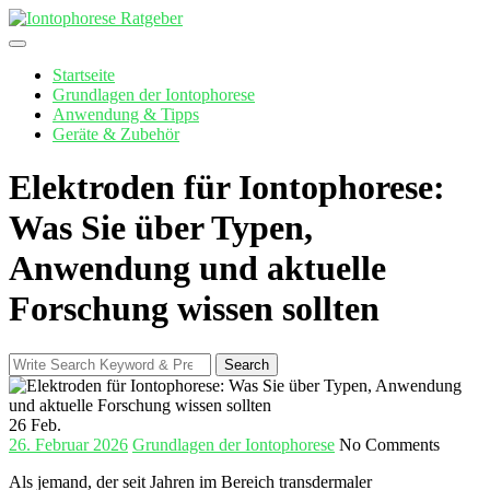
Skip
to
content
Startseite
Grundlagen der Iontophorese
Anwendung & Tipps
Geräte & Zubehör
Elektroden für Iontophorese:
Was Sie über Typen,
Anwendung und aktuelle
Forschung wissen sollten
Search
Search
for:
26
Feb.
26. Februar 2026
Grundlagen der Iontophorese
No Comments
Als jemand, der seit⁤ Jahren ⁢im Bereich transdermaler