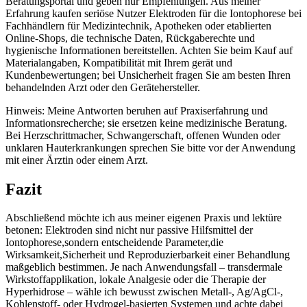
‌Beratungsportal und geben nur Empfehlungen. Aus meiner
Erfahrung kaufen seriöse Nutzer ‌Elektroden für die Iontophorese bei
Fachhändlern‌ für ⁢Medizintechnik, Apotheken oder ‌etablierten
Online-Shops, die ‌technische Daten,⁢ Rückgaberechte und
‌hygienische Informationen bereitstellen.⁤ Achten Sie beim ⁤Kauf auf
Materialangaben, Kompatibilität mit Ihrem gerät ​und
Kundenbewertungen; bei Unsicherheit fragen Sie am besten Ihren
behandelnden Arzt oder den Gerätehersteller.
Hinweis:⁣ Meine Antworten‍ beruhen auf Praxiserfahrung und
Informationsrecherche; ⁢sie⁣ ersetzen keine ​medizinische Beratung.
Bei​ Herzschrittmacher, Schwangerschaft, ‍offenen ⁣Wunden oder
unklaren Hauterkrankungen ⁣sprechen ‍Sie bitte ⁣vor der Anwendung
mit einer⁤ Ärztin oder einem ‌Arzt.‌
Fazit
Abschließend möchte ich aus meiner eigenen Praxis‌ und‍ lektüre
betonen: Elektroden sind ‌nicht ​nur‌ passive Hilfsmittel der
Iontophorese,sondern entscheidende Parameter,die
Wirksamkeit,Sicherheit⁢ und Reproduzierbarkeit einer Behandlung
⁣maßgeblich bestimmen. Je⁤ nach Anwendungsfall​ – transdermale
Wirkstoffapplikation, lokale Analgesie oder​ die⁤ Therapie der
Hyperhidrose – wähle⁣ ich bewusst zwischen Metall-,⁢ Ag/AgCl-,
Kohlenstoff- oder Hydrogel-basierten Systemen und⁢ achte dabei