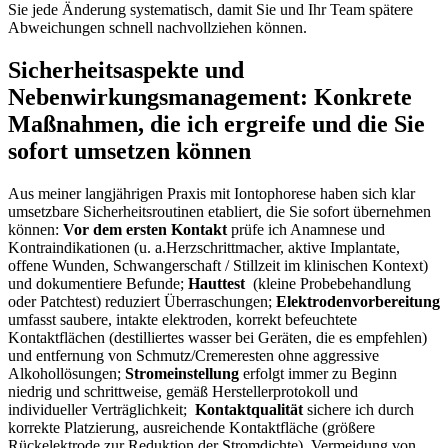
Sie jede Änderung ‌systematisch,‍ damit Sie ​und⁤ Ihr Team spätere
Abweichungen schnell nachvollziehen können.
Sicherheitsaspekte und
⁢Nebenwirkungsmanagement: Konkrete
Maßnahmen, ⁣die ich ergreife und die Sie
⁤sofort‌ umsetzen können
Aus meiner langjährigen Praxis ⁤mit ⁤Iontophorese haben⁣ sich‌ klar
umsetzbare Sicherheitsroutinen etabliert, die Sie⁤ sofort übernehmen
⁣können:⁣
Vor dem ersten Kontakt
⁤prüfe‌ ich‍ Anamnese und
Kontraindikationen‍ (u. a.Herzschrittmacher, aktive Implantate,
offene Wunden, Schwangerschaft / Stillzeit im klinischen Kontext)
und dokumentiere Befunde;
Hauttest
‌ (kleine ‌Probebehandlung
oder Patchtest) reduziert Überraschungen;
Elektrodenvorbereitung
umfasst​ saubere, intakte elektroden, korrekt befeuchtete​
Kontaktflächen ⁣(destilliertes wasser bei Geräten, die es ⁣empfehlen)
und ‌entfernung von⁤ Schmutz/Cremeresten ohne aggressive
Alkohollösungen;
Stromeinstellung
erfolgt immer​ zu Beginn
niedrig und schrittweise, gemäß Herstellerprotokoll ‍und
individueller Verträglichkeit; ‍
Kontaktqualität
sichere​ ich durch
korrekte Platzierung, ausreichende Kontaktfläche (größere
Rückelektrode ⁤zur Reduktion der Stromdichte), Vermeidung von