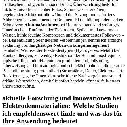
Lufttaschen und gleichmäßigen Druck;⁤
Überwachung
heißt für
mich: Hautvorher-/nachher-Fotos, Schmerzskala⁢ erklären,​
regelmäßige Sichtkontrolle ‍während der Sitzung und sofortiges
Abbrechen bei zunehmendem ‌Brennen,⁤ Blasenbildung oder starken
Schmerzen;
Akutmaßnahmen
‍bei Hautreizungen⁤ sind sofortiges‌
Unterbrechen, Entfernen der⁢ Elektroden, Spülen ⁢mit‌ lauwarmem
Wasser,⁢ kühle feuchte Kompressen ⁤und dokumentiertes Follow-up –
bei Blasenbildung ⁢oder tieferen Verbrennungen ⁣nehme ich ärztliche
abklärung ⁢vor;
langfristiges Nebenwirkungsmanagement
beinhaltet Wechsel der Elektrodentypen ‌(Hydrogel vs. Metall) bei
Kontaktallergien, zeitweilige Reduktion der‍ Behandlungsfrequenz,
⁤topische Pflege‍ mit pH-neutralen ‍produkten und, falls nötig,
Überweisung‍ an Dermatologie; und⁢ schließlich halte ich‌ die gesamte
Behandlung streng protokolliert ⁤(Stromstärke, ⁤Dauer, Elektrodenart,
⁣Reaktionen), gebe Ihnen klare schriftliche Nachsorgehinweise ​und
erkläre Warnzeichen, damit Sie sofort handeln können, falls⁤ etwas
unerwartet auftritt.
aktuelle Forschung und Innovationen bei
Elektrodenmaterialien: Welche Studien ​
ich empfehlenswert finde und was das für
Ihre Anwendung bedeutet