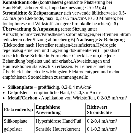
Kontaktkontrolle
(kontralateral ‌gemischte Platzierung ​bei
Hand/Fuß, sicherer Sitz, Impedanzmessung⁢ < 5​ kΩ);
4)
Stromdichte ⁣& Zeitparamater
(ich‍ verwende ⁣üblicherweise 0,5-
2,5 mA pro Elektrode, max. ⁤0,2-0,5 ‍mA/cm²,10-30 Minuten;⁣ bei
Iontophorese mit ⁢Wirkstoff strengere ​Protokolle beachten); ​
5)
Überwachung‍ &⁤ Anpassung
(erste Sitzung unter​
Aufsicht,Schmerzen/Parästhesien sofort abfragen,bei Brennen Strom
reduzieren oder Sitzung⁣ abbrechen);
6) Nachsorge &‌ Reinigung
⁢(Elektroden nach Hersteller ‍reinigen/desinfizieren,Hydrogele
regelmäßig erneuern und Lagerung‍ dokumentieren) – praktisch
setze ich diese Schritte ‍in ‍Form‌ einer Checkliste um,die⁢ jede ​
Behandlung ⁤begleitet und mir​ erlaubt,Abweichungen und
Hautreaktionen statistisch zu erfassen. Für einen schnellen
Überblick habe ich die wichtigsten Elektrodentypen und meine
empfohlenen⁢ Stromdichten zusammengestellt:
Silikonplatte
– großflächig, 0,2-0,4 mA/cm²
Gelpolster
⁢ – empfindliche Haut, 0,1-0,3 mA/cm²
Metall/Carbon
⁤- Applikation von ​Wirkstoffen,‍ 0,2-0,5 mA/cm²
Empfohlene
Richtwert
Elektrodentyp
Anwendung
Stromdichte
Silikonplatte
Hyperhidrose Hand/Fuß
0,2-0,4 mA/cm²
gelpolster
Sensible ​Haut/rekurrent
0,1-0,3 mA/cm²