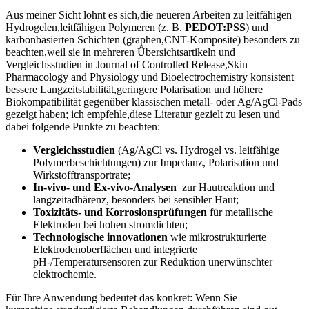
Aus ‌meiner Sicht lohnt es ⁢sich,die neueren Arbeiten ​zu ⁣leitfähigen
Hydrogelen,leitfähigen Polymeren (z. B.
PEDOT:PSS
) und
karbonbasierten Schichten (graphen,CNT-Komposite) besonders zu
beachten,weil sie in mehreren Übersichtsartikeln und⁤
Vergleichsstudien in Journal of Controlled Release,Skin
Pharmacology⁢ and Physiology und⁢ Bioelectrochemistry konsistent
bessere Langzeitstabilität,geringere⁢ Polarisation und höhere
Biokompatibilität gegenüber⁢ klassischen metall- oder Ag/AgCl-Pads​
gezeigt haben; ich empfehle,diese ​Literatur⁤ gezielt zu lesen und
dabei ⁣folgende Punkte zu beachten:
Vergleichsstudien
(Ag/AgCl vs. ⁤Hydrogel ‍vs. ⁢leitfähige
Polymerbeschichtungen) zur Impedanz, Polarisation und
Wirkstofftransportrate;
In-vivo- und ​Ex-vivo-Analysen
‍ zur Hautreaktion und
langzeitadhärenz, besonders bei sensibler Haut;
Toxizitäts- und⁢ Korrosionsprüfungen
für metallische
Elektroden bei ⁤hohen⁣ stromdichten;
Technologische innovationen
wie‌ mikrostrukturierte
Elektrodenoberflächen und⁢ integrierte
pH‑/Temperatursensoren zur Reduktion ⁢unerwünschter
elektrochemie.
Für Ihre Anwendung bedeutet ‌das konkret: ⁣Wenn Sie