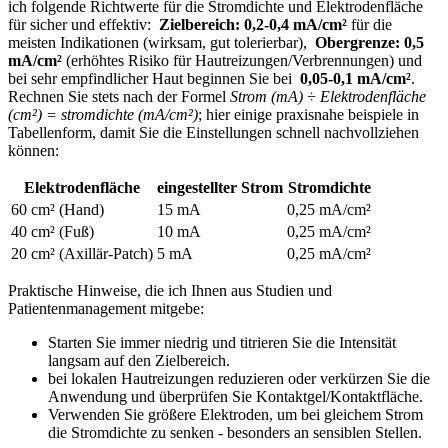
ich folgende Richtwerte für die Stromdichte ‌und Elektrodenfläche
für sicher⁣ und ⁣effektiv: ​
Zielbereich: 0,2-0,4‌ mA/cm²
für​ die
⁣meisten ⁣Indikationen‍ (wirksam, gut tolerierbar), ⁤
Obergrenze:⁣ 0,5‌
mA/cm²
(erhöhtes Risiko für Hautreizungen/Verbrennungen) und⁢
bei‍ sehr empfindlicher Haut beginnen Sie bei ‍
0,05-0,1 mA/cm²
.
Rechnen Sie stets nach der Formel
Strom⁢ (mA) ​÷ Elektrodenfläche
(cm²) = stromdichte⁤ (mA/cm²)
; hier⁢ einige praxisnahe beispiele ‍in
Tabellenform, damit Sie​ die Einstellungen schnell nachvollziehen
können:
Elektrodenfläche
eingestellter​ Strom
Stromdichte
60 cm² (Hand)
15 mA
0,25 mA/cm²
40 cm² (Fuß)
10⁤ mA
0,25 ⁣mA/cm²
20 cm² (Axillär-Patch)
5 mA
0,25 mA/cm²
Praktische Hinweise, ‌die ich ‌Ihnen aus Studien ⁤und
Patientenmanagement mitgebe:
Starten Sie immer niedrig und ⁢titrieren Sie die Intensität
langsam auf den Zielbereich.
bei lokalen⁤ Hautreizungen reduzieren oder verkürzen Sie die​
Anwendung ⁢und⁣ überprüfen Sie Kontaktgel/Kontaktfläche.
Verwenden Sie größere ‌Elektroden, um bei gleichem Strom
die Stromdichte ‍zu senken ⁤- besonders an ⁣sensiblen ‌Stellen.