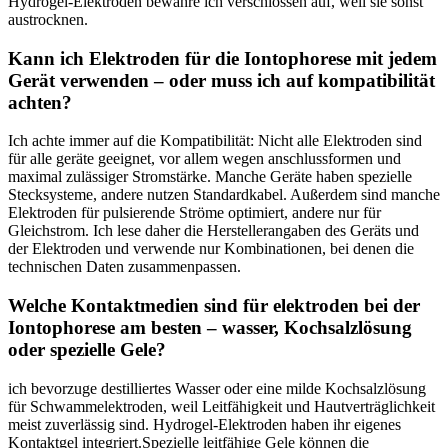
Hydrogel-Elektroden bewahre ​ich verschlossen auf, ​weil sie sonst
austrocknen.
Kann ich Elektroden für die‌ Iontophorese mit jedem
Gerät‍ verwenden​ – oder muss ich auf kompatibilität⁣
achten?
Ich achte immer auf die Kompatibilität: Nicht alle Elektroden sind
⁣für alle geräte geeignet,⁢ vor​ allem wegen anschlussformen und
maximal zulässiger Stromstärke. Manche Geräte ⁢haben spezielle
Stecksysteme, andere nutzen Standardkabel.⁣ Außerdem sind ⁣manche
Elektroden für pulsierende ⁤Ströme optimiert,‌ andere⁤ nur für
Gleichstrom. Ich lese daher die ‍Herstellerangaben des Geräts und
der Elektroden und​ verwende nur Kombinationen, bei‌ denen die
technischen ⁢Daten⁣ zusammenpassen.
Welche Kontaktmedien sind für elektroden⁢ bei der
Iontophorese am besten – wasser, Kochsalzlösung
‍oder spezielle ⁢Gele?
ich bevorzuge⁢ destilliertes Wasser ⁣oder eine milde Kochsalzlösung
für Schwammelektroden, weil⁣ Leitfähigkeit‍ und Hautverträglichkeit
meist zuverlässig‌ sind. Hydrogel-Elektroden haben ⁤ihr eigenes
Kontaktgel integriert.Spezielle leitfähige Gele können die