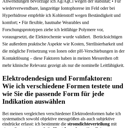
Anwendungen bevorzuge ich Ag/AgCl wegen der stabilität; • Für
wiederverwendbare, langzeitige Iontophorese⁣ im Feld oder bei
Hyperhidrose‍ empfehle⁢ ich Kohlenstoff wegen Beständigkeit und
komfort; • Für flexible, hautnahe‍ Wearables und⁤
Forschungsprototypen ziehe⁢ ich​ leitfähige Polymere vor,
vorausgesetzt, die‍ Elektrochemie wurde validiert.
⁢ Berücksichtigen ​
Sie außerdem praktische Aspekte ‌wie​ Kosten,​ Sterilisierbarkeit und
die mögliche Freisetzung von Ionen⁤ oder pH-Verschiebungen in ​der
Kontaktlösung – diese Faktoren haben in meinen Messreihen​ oft
mehr ‍klinische Relevanz gezeigt als nur die nominelle Leitfähigkeit.
Elektrodendesign ⁢und ⁣Formfaktoren:
⁣Wie ich⁢ verschiedene Formen⁤ testete und
wie Sie die passende Form​ für jede
Indikation auswählen
Bei meinen vergleichen⁤ verschiedener Elektrodenformen ‍habe ich
systematisch sowohl objektive ⁣messgrößen als auch subjektive
eindrücke erfasst: ⁤ich bestimmte die
stromdichteverteilung
mit