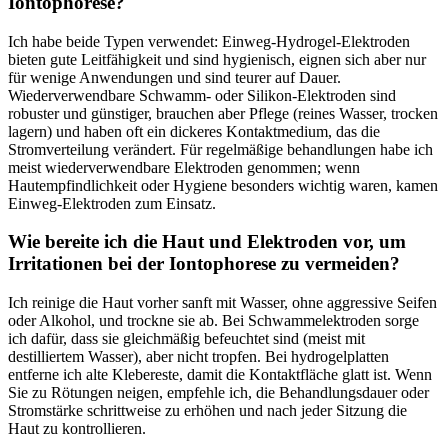
Iontophorese?
Ich⁢ habe⁢ beide‍ Typen⁢ verwendet: Einweg-Hydrogel-Elektroden⁤
bieten gute⁢ Leitfähigkeit und sind hygienisch, ‍eignen sich aber nur
für wenige‍ Anwendungen ⁤und sind teurer auf Dauer.
Wiederverwendbare Schwamm- oder⁤ Silikon-Elektroden sind
robuster ‍und günstiger,⁢ brauchen aber ​Pflege (reines Wasser, ⁣trocken
lagern) und ‍haben oft⁢ ein dickeres‌ Kontaktmedium, das die
Stromverteilung⁢ verändert. Für regelmäßige⁣ behandlungen‌ habe⁢ ich⁤
meist wiederverwendbare Elektroden genommen;​ wenn
Hautempfindlichkeit oder ⁢Hygiene besonders wichtig waren, kamen
Einweg-Elektroden zum Einsatz.
Wie bereite ich die Haut und Elektroden⁤ vor, um
Irritationen bei der⁤ Iontophorese zu vermeiden?
Ich ‍reinige die Haut vorher sanft ⁤mit ⁣Wasser, ohne aggressive⁣ Seifen
oder⁢ Alkohol, und trockne⁣ sie ⁤ab. Bei Schwammelektroden sorge
ich dafür, dass sie gleichmäßig befeuchtet ‍sind (meist mit
destilliertem Wasser), aber⁤ nicht tropfen. Bei hydrogelplatten
entferne ich alte Klebereste, damit ​die‍ Kontaktfläche ‌glatt ist. ⁣Wenn
Sie ⁣zu Rötungen neigen, empfehle ich,⁣ die ​Behandlungsdauer ⁤oder
Stromstärke ⁢schrittweise ⁤zu erhöhen und nach jeder⁣ Sitzung ​die
Haut zu kontrollieren.