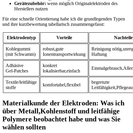
Gerätezubehör:
wenn möglich ‌Originalelektroden des
Herstellers nutzen
Für eine schnelle Orientierung habe ich​ die grundlegenden⁤ Typen
und ihre‍ kurzbewertung tabellarisch⁤ zusammengefasst:
Elektrodentyp
Vorteile
Nachteile
Kohlegummi ​
robust,gute
Reinigung⁤ nötig,unre
(mit Schwamm)
Ionentransportwirkung
⁢Haftung
Adhäsive⁣
konkret
Einmalgebrauch,Aller
Gel‑Patches
lokalisierbar,einfach
Textile/leitfähige
begrenzte
komfortabel,flexibel
stoffe
Leitfähigkeit,Pflegea
Materialkunde ‍der‍ Elektroden:​ Was⁢ ich
über Metall,Kohlenstoff und leitfähige
Polymere ⁢beobachtet habe und was⁤ Sie
wählen sollten