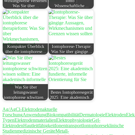
Wirkungsweise verstehen:
ionto":
Was Sie über…
Wissenschaftliche…
Kompakter Überblick
Iontophorese-Therapie:
über die iontophorese…
Was Sie über gängige…
Was Sie über
leitungswasser
Bestes Iontophoresegerät
iontophorese schwitzen…
2025: Eine akademisch…
Ag/AgCl-Elektroden
aktuelle
Forschung
Anwendung
Biokompatibilität
Dermatologie
Elektroden
Elek
Typen
Elektrodenmaterialien
Elektrophysiologie
Gel-
Elektroden
Hautleitfähigkeit
Ionentransport
Iontophorese
klinische
Studien
medizinische Geräte
Metall-