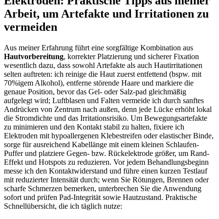
Elektroden: Praktische ⁣Tipps⁢ aus ⁤meiner‍
Arbeit, ⁤um‌ Artefakte und Irritationen zu
⁢vermeiden
Aus meiner Erfahrung führt eine‌ sorgfältige‌ Kombination aus
Hautvorbereitung
, korrekter Platzierung ​und sicherer ⁣Fixation
wesentlich dazu, dass sowohl Artefakte als auch Hautirritationen
selten auftreten:⁢ ich reinige die ‍Haut⁣ zuerst entfettend (bspw. mit⁣
70%igem Alkohol), entferne störende Haare und ​markiere die
genaue Position, bevor⁢ das‌ Gel- ​oder Salz-pad gleichmäßig
aufgelegt wird; Luftblasen und Falten vermeide ich durch ⁢sanftes‌
Andrücken⁢ von Zentrum⁢ nach außen, denn⁤ jede ⁤Lücke ⁤erhöht lokal
die Stromdichte und das Irritationsrisiko. Um Bewegungsartefakte
zu minimieren​ und den Kontakt⁢ stabil‌ zu halten, fixiere ich
Elektroden‍ mit hypoallergenen Klebestreifen oder⁣ elastischer Binde,​
sorge für ausreichend⁤ Kabellänge mit ‌einem⁢ kleinen Schlaufen-
Puffer und platziere Gegen- bzw.‍ Rückelektrode größer, um Rand-
Effekt⁢ und Hotspots zu reduzieren. Vor jedem ‌Behandlungsbeginn ​
messe ich den Kontaktwiderstand und führe ⁢einen⁢ kurzen Testlauf⁣
mit reduzierter Intensität durch; wenn⁢ Sie Rötungen,‌ Brennen oder
scharfe Schmerzen bemerken, unterbrechen Sie die Anwendung
‌sofort und prüfen Pad-Integrität sowie Hautzustand. Praktische
Schnellübersicht,⁤ die ich⁣ täglich nutze: