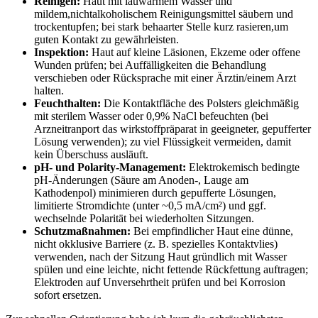
Reinigen:
Haut mit lauwarmem ⁢Wasser und
mildem,nichtalkoholischem Reinigungsmittel⁢ säubern ‍und
trockentupfen; bei ‍stark behaarter Stelle kurz ⁢rasieren,um
guten Kontakt zu gewährleisten.
Inspektion:
Haut auf⁢ kleine Läsionen, Ekzeme oder ⁣offene‌
Wunden prüfen; bei Auffälligkeiten die Behandlung
verschieben oder Rücksprache‍ mit einer Ärztin/einem Arzt
‌halten.
Feuchthalten:
Die Kontaktfläche ‍des Polsters gleichmäßig
mit sterilem Wasser oder 0,9% ⁢NaCl befeuchten (bei
Arzneitranport das wirkstoffpräparat in geeigneter, gepufferter
Lösung verwenden); zu ⁣viel Flüssigkeit vermeiden,⁢ damit
kein Überschuss ausläuft.
pH- und ‌Polarity‑Management:
Elektrokemisch bedingte
⁣pH‑Änderungen⁣ (Säure am Anoden-, ‍Lauge am
Kathodenpol) minimieren durch gepufferte ‍Lösungen,
limitierte Stromdichte (unter ~0,5 mA/cm²)‌ und ​ggf.
‌wechselnde Polarität bei wiederholten Sitzungen.
Schutzmaßnahmen:
Bei‌ empfindlicher Haut‌ eine dünne,⁢
nicht ⁣okklusive Barriere ⁢(z. B.​ spezielles Kontaktvlies)
verwenden, nach der ⁢Sitzung Haut ⁣gründlich mit ⁤Wasser
spülen und ‍eine leichte, ​nicht⁤ fettende Rückfettung auftragen;
Elektroden‍ auf Unversehrtheit ​prüfen und bei Korrosion
sofort ersetzen.