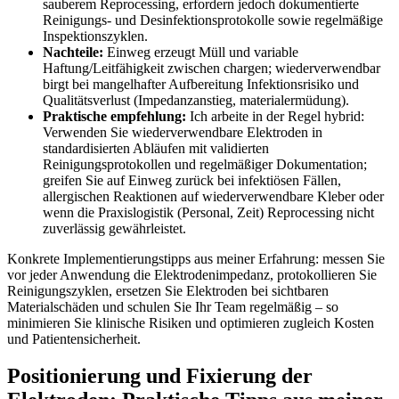
sauberem Reprocessing, erfordern⁤ jedoch dokumentierte
Reinigungs- und Desinfektionsprotokolle sowie regelmäßige
Inspektionszyklen.
Nachteile:
Einweg ⁣erzeugt Müll⁤ und variable⁢
Haftung/Leitfähigkeit zwischen chargen; wiederverwendbar
birgt bei mangelhafter⁢ Aufbereitung Infektionsrisiko und
Qualitätsverlust (Impedanzanstieg, materialermüdung).
Praktische empfehlung:
Ich ​arbeite in der Regel ‍hybrid:
Verwenden Sie ⁣wiederverwendbare Elektroden ⁣in‌
standardisierten Abläufen‌ mit validierten‌
Reinigungsprotokollen und ​regelmäßiger Dokumentation;
greifen Sie auf ‍Einweg zurück‌ bei infektiösen Fällen,
allergischen‌ Reaktionen​ auf wiederverwendbare Kleber oder‌
wenn die ​Praxislogistik (Personal, Zeit) ⁤Reprocessing nicht
zuverlässig gewährleistet.
Konkrete⁤ Implementierungstipps⁣ aus meiner Erfahrung: messen Sie
vor jeder​ Anwendung die Elektrodenimpedanz, protokollieren‌ Sie
⁣Reinigungszyklen, ersetzen Sie ⁢Elektroden⁣ bei sichtbaren⁢
Materialschäden und schulen ⁤Sie Ihr Team regelmäßig – so
⁢minimieren Sie klinische Risiken und ‍optimieren zugleich Kosten⁢
und Patientensicherheit.
Positionierung ⁤und Fixierung der​