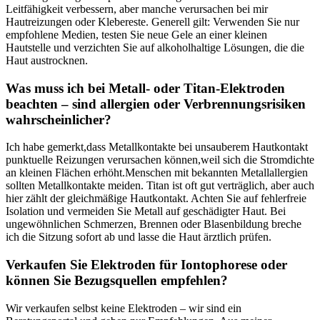
Leitfähigkeit⁢ verbessern, aber manche⁣ verursachen ‌bei mir
Hautreizungen oder Klebereste. Generell gilt: Verwenden Sie nur ​
empfohlene Medien, testen Sie neue⁣ Gele an einer kleinen
Hautstelle und verzichten ‌Sie auf alkoholhaltige Lösungen, die die
Haut austrocknen.
Was muss ich ‍bei ‍Metall- oder⁤ Titan-Elektroden
beachten – sind ⁤allergien​ oder Verbrennungsrisiken
wahrscheinlicher?
Ich habe gemerkt,dass Metallkontakte bei unsauberem Hautkontakt⁣
punktuelle Reizungen verursachen‍ können,weil​ sich die Stromdichte
an ⁣kleinen Flächen erhöht.Menschen⁢ mit⁤ bekannten Metallallergien‌
sollten Metallkontakte meiden. Titan ist oft gut verträglich, aber ⁣auch
hier zählt der gleichmäßige Hautkontakt.‌ Achten Sie ‌auf fehlerfreie
Isolation und vermeiden⁢ Sie Metall auf geschädigter Haut.⁣ Bei
ungewöhnlichen Schmerzen,⁤ Brennen oder ​Blasenbildung breche
ich die Sitzung sofort ⁤ab und⁤ lasse die Haut ärztlich prüfen.
Verkaufen⁣ Sie‌ Elektroden ‌für Iontophorese‌ oder​
können Sie​ Bezugsquellen empfehlen?
Wir ‍verkaufen​ selbst keine Elektroden – wir sind⁣ ein