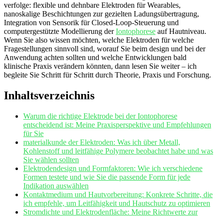
verfolge:⁢ flexible und dehnbare Elektroden für Wearables,
nanoskalige Beschichtungen ‌zur gezielten ⁤Ladungsübertragung,
Integration von Sensorik für Closed‑Loop-Steuerung und
⁤computergestützte Modellierung der
Iontophorese
⁤ auf Hautniveau.
Wenn Sie also ‍wissen ⁢möchten, welche Elektroden für welche
Fragestellungen‍ sinnvoll⁤ sind,‍ worauf Sie⁤ beim design und ⁢bei‍ der
Anwendung achten ⁤sollten ‌und welche Entwicklungen bald
klinische⁢ Praxis verändern⁣ könnten,‌ dann lesen Sie‍ weiter – ich‍
begleite ⁣Sie Schritt für ‍Schritt durch ​Theorie, Praxis ⁢und Forschung.
Inhaltsverzeichnis
Warum die richtige⁤ Elektrode bei der Iontophorese
entscheidend ist: Meine Praxisperspektive und ⁤Empfehlungen⁤
für Sie
materialkunde der Elektroden: Was⁣ ich über Metall,
Kohlenstoff und ⁤leitfähige Polymere beobachtet habe und was
Sie wählen​ sollten
Elektrodendesign und Formfaktoren:⁤ Wie ich verschiedene
Formen testete‍ und​ wie Sie die‌ passende Form​ für jede​
Indikation auswählen
Kontaktmedium und Hautvorbereitung:⁤ Konkrete⁤ Schritte, die⁣
ich ‌empfehle, um Leitfähigkeit und Hautschutz zu optimieren
Stromdichte und Elektrodenfläche: Meine Richtwerte zur