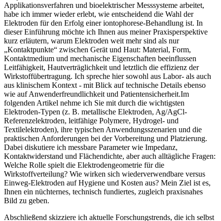
Applikationsverfahren und bioelektrischer‌ Messsysteme arbeitet,‍
habe‌ ich‍ immer ⁤wieder erlebt, wie​ entscheidend die ‍Wahl ​der⁢
Elektroden für den Erfolg einer iontophorese-Behandlung ist.⁣ In
‌dieser Einführung⁣ möchte‌ ich ⁤Ihnen aus meiner Praxisperspektive
⁢kurz erläutern, warum‌ Elektroden weit mehr⁣ sind‌ als nur
„Kontaktpunkte“ zwischen Gerät und Haut: Material, Form,
Kontaktmedium und mechanische ‌Eigenschaften beeinflussen
Leitfähigkeit, Hautverträglichkeit und letztlich die effizienz der
Wirkstoffübertragung. Ich⁢ spreche ⁢hier sowohl​ aus⁢ Labor- als auch
⁣aus klinischem Kontext ⁢- mit Blick auf⁤ technische​ Details ebenso
wie⁣ auf‍ Anwenderfreundlichkeit und Patientensicherheit.Im ​
folgenden Artikel nehme ⁣ich Sie mit durch⁤ die wichtigsten
Elektroden-Typen (z. B. metallische Elektroden, Ag/AgCl-
Referenzelektroden,​ leitfähige ‍Polymere, Hydrogel- und
Textilelektroden), ihre‍ typischen Anwendungsszenarien und die
praktischen⁢ Anforderungen bei⁤ der Vorbereitung und Platzierung.
Dabei diskutiere ich messbare Parameter wie⁢ Impedanz,
Kontaktwiderstand ⁤und Flächendichte, aber auch alltägliche ​Fragen:
Welche Rolle spielt ⁣die Elektrodengeometrie für die
Wirkstoffverteilung? Wie ⁣wirken sich wiederverwendbare versus⁢
Einweg-Elektroden auf Hygiene und⁢ Kosten aus? Mein Ziel ⁢ist es,
Ihnen ein nüchternes, technisch fundiertes, zugleich praxisnahes​
Bild zu⁣ geben.
Abschließend⁤ skizziere ich aktuelle Forschungstrends, die⁣ ich selbst