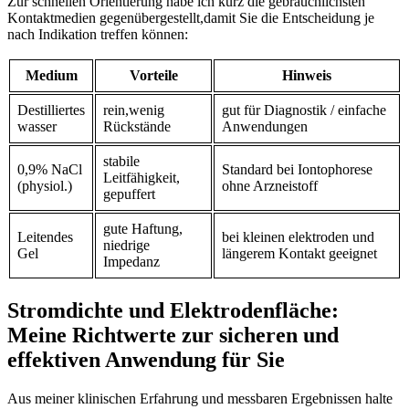
Zur schnellen Orientierung habe ich kurz die​ gebräuchlichsten​
Kontaktmedien⁢ gegenübergestellt,damit Sie‍ die Entscheidung je
nach Indikation treffen ⁢können:
Medium
Vorteile
Hinweis
Destilliertes
rein,wenig
gut für Diagnostik ‍/‍ einfache
wasser
Rückstände
Anwendungen
stabile
0,9% NaCl
Standard bei Iontophorese
Leitfähigkeit,
‌(physiol.)
⁢ohne ‌Arzneistoff
gepuffert
gute Haftung,
Leitendes
bei kleinen elektroden und
niedrige‍
Gel
längerem Kontakt ‌geeignet
Impedanz
Stromdichte und Elektrodenfläche:
Meine Richtwerte ⁤zur⁢ sicheren und
effektiven Anwendung für ⁤Sie
Aus meiner klinischen Erfahrung und messbaren Ergebnissen halte