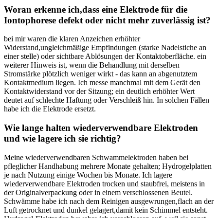
Woran ⁢erkenne ich,dass​ eine Elektrode für die
Iontophorese defekt oder nicht mehr ⁤zuverlässig ist?
bei mir waren ⁢die klaren Anzeichen ⁤erhöhter
Widerstand,ungleichmäßige Empfindungen (starke Nadelstiche an
einer stelle) ⁤oder sichtbare⁤ Ablösungen ‍der Kontaktoberfläche. ein
weiterer Hinweis‍ ist, wenn die Behandlung⁣ mit derselben
Stromstärke plötzlich⁤ weniger wirkt⁢ -​ das kann an abgenutztem
Kontaktmedium liegen. Ich messe​ manchmal mit dem Gerät den
Kontaktwiderstand vor der ‌Sitzung; ein deutlich erhöhter Wert
deutet ​auf schlechte Haftung oder Verschleiß ⁤hin. In solchen Fällen
habe⁣ ich die Elektrode ersetzt.
Wie lange halten‌ wiederverwendbare Elektroden
und wie lagere ich sie‍ richtig?
Meine ⁣wiederverwendbaren Schwammelektroden haben bei
pfleglicher ⁤Handhabung mehrere ‍Monate ⁤gehalten; Hydrogelplatten
je nach Nutzung einige⁤ Wochen ​bis Monate. Ich lagere⁣
wiederverwendbare Elektroden ⁤trocken und staubfrei, meistens in
⁤der Originalverpackung oder ‌in⁢ einem verschlossenen ​Beutel.​
Schwämme ​habe ich nach ⁣dem⁣ Reinigen⁤ ausgewrungen,flach an der
Luft getrocknet und dunkel gelagert,damit⁤ kein Schimmel entsteht.