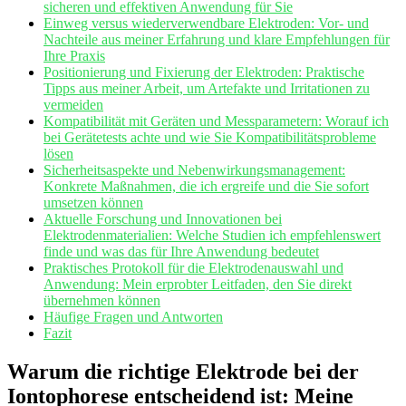
‌sicheren und effektiven Anwendung für⁣ Sie
Einweg versus wiederverwendbare Elektroden: Vor- und‌
Nachteile aus⁤ meiner Erfahrung und klare Empfehlungen für
Ihre Praxis
Positionierung ​und Fixierung der Elektroden: Praktische
Tipps aus meiner⁢ Arbeit, um ⁤Artefakte ‌und‍ Irritationen zu
vermeiden
Kompatibilität mit Geräten und Messparametern: Worauf ich
bei Gerätetests achte und wie Sie Kompatibilitätsprobleme
lösen
Sicherheitsaspekte‌ und Nebenwirkungsmanagement:⁣
Konkrete Maßnahmen,⁢ die ⁣ich ergreife und die Sie sofort
umsetzen können
Aktuelle Forschung und Innovationen bei‍
Elektrodenmaterialien:⁣ Welche Studien ich empfehlenswert
finde und‌ was​ das für Ihre ⁢Anwendung bedeutet
Praktisches Protokoll für die Elektrodenauswahl und
Anwendung: ​Mein‌ erprobter ‌Leitfaden, den Sie ⁤direkt
übernehmen können
Häufige Fragen und Antworten
Fazit
Warum die richtige ⁢Elektrode‍ bei der
Iontophorese ⁤entscheidend ist:‌ Meine ​