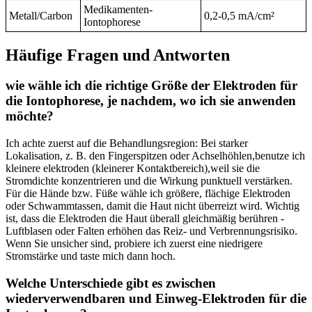
Medikamenten-
Metall/Carbon
0,2-0,5 mA/cm²
Iontophorese
Häufige Fragen‍ und Antworten
wie wähle ⁢ich die richtige ‌Größe der⁢ Elektroden⁢ für
die Iontophorese, je nachdem, wo ich sie anwenden
möchte?
Ich achte zuerst auf die Behandlungsregion: Bei⁢ starker⁢
Lokalisation, z. B. den Fingerspitzen oder Achselhöhlen,benutze‌ ich
kleinere elektroden (kleinerer Kontaktbereich),weil sie die⁢
Stromdichte⁤ konzentrieren und die ‌Wirkung punktuell verstärken.
Für die Hände bzw. Füße wähle ich größere, ⁤flächige Elektroden
oder Schwammtassen, damit ​die⁣ Haut nicht überreizt wird. Wichtig
ist, dass die Elektroden die Haut überall gleichmäßig‍ berühren -⁣
Luftblasen oder Falten erhöhen das ⁢Reiz- und Verbrennungsrisiko.⁢
Wenn‌ Sie unsicher sind, ⁤probiere ich zuerst eine niedrigere
⁣Stromstärke und ‌taste​ mich ‌dann⁤ hoch.
Welche​ Unterschiede ​gibt es ​zwischen‌
wiederverwendbaren ​und Einweg-Elektroden⁤ für die​