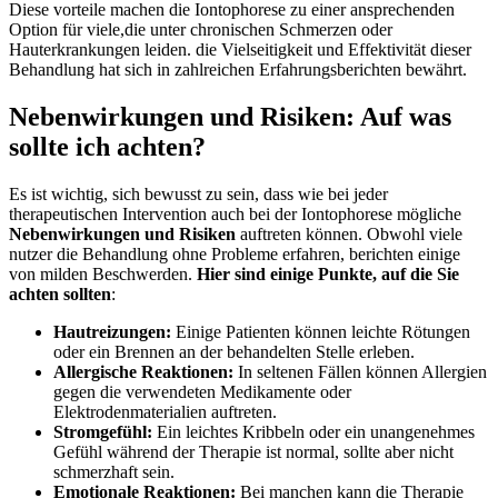
Diese vorteile machen ​die ⁣Iontophorese zu einer ansprechenden
Option ‌für viele,die unter chronischen ‍Schmerzen oder
‌Hauterkrankungen leiden. die Vielseitigkeit ​und Effektivität dieser ​
Behandlung‍ hat ⁤sich in zahlreichen Erfahrungsberichten bewährt.
Nebenwirkungen und Risiken: Auf was
sollte ich achten?
Es ist wichtig, sich ‍bewusst zu sein, dass wie⁤ bei jeder​
therapeutischen Intervention‌ auch bei ⁤der ‌Iontophorese mögliche
Nebenwirkungen und Risiken
auftreten können. Obwohl ⁣viele‌
nutzer die Behandlung ohne Probleme erfahren, berichten einige
von‌ milden Beschwerden.
Hier⁣ sind einige ⁤Punkte, auf die Sie
achten sollten
:
Hautreizungen:
Einige Patienten können leichte⁣ Rötungen
oder ein Brennen an der ​behandelten Stelle erleben.
Allergische ​Reaktionen:
In seltenen Fällen ⁢können Allergien
gegen die verwendeten⁣ Medikamente oder
Elektrodenmaterialien ‌auftreten.
Stromgefühl:
Ein⁢ leichtes Kribbeln‍ oder ein unangenehmes
Gefühl während der Therapie ist normal, sollte⁤ aber nicht​
schmerzhaft sein.
Emotionale Reaktionen:
Bei manchen kann die Therapie