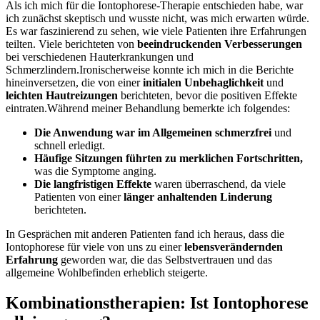
Als ich mich für die‌ Iontophorese-Therapie ‍entschieden habe, war
ich zunächst skeptisch und wusste nicht, was mich erwarten würde.
Es war faszinierend zu⁤ sehen, wie viele Patienten ihre Erfahrungen
teilten. Viele berichteten von
beeindruckenden Verbesserungen
bei ‌verschiedenen Hauterkrankungen und
Schmerzlindern.Ironischerweise konnte ich mich in die Berichte
hineinversetzen, die von einer⁢
initialen Unbehaglichkeit
und
leichten Hautreizungen
‌berichteten, bevor die‌ positiven ‌Effekte
eintraten.Während⁤ meiner Behandlung bemerkte ​ich folgendes:
Die Anwendung war im Allgemeinen schmerzfrei
und
⁢schnell erledigt.
Häufige ​Sitzungen führten zu ‍merklichen Fortschritten,
was die Symptome anging.
Die⁣ langfristigen Effekte
waren überraschend, da viele
Patienten von einer
länger anhaltenden Linderung
berichteten.
In​ Gesprächen mit anderen Patienten fand ich heraus, dass⁢ die
Iontophorese für viele ​von uns zu einer
lebensverändernden
Erfahrung
geworden war, die das Selbstvertrauen und das
allgemeine Wohlbefinden erheblich steigerte.
Kombinationstherapien: Ist Iontophorese