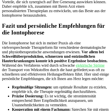
Vorteile, ⁢die sich synergisch auf Ihre Genesung auswirken‌ können.
Daher empfehle ich, zusammen mit Ihrem Arzt einen‍
personalisierten‍ Therapieplan zu entwickeln, um das Beste aus der
Iontophorese herauszuholen.
Fazit und persönliche Empfehlungen⁤ für
die Iontophorese
Die ‍Iontophorese hat sich in meiner Praxis als eine
vielversprechende ⁢Therapieform für verschiedene dermatologische
und physiotherapeutische ​anwendungen erwiesen.
Vor allem bei
Schweißüberproduktion, schmerzen und entzündlichen
Hauterkrankungen ⁢konnte ich positive Ergebnisse beobachten.
Während des Verfahrens wird durch schwache
elektrische Ströme
der Transport⁤ von Wirkstoffen durch die haut gefördert,was oft zu
schnelleren und⁣ effektiveren ​Heilungseffekten führt. Hier sind einige
persönliche Empfehlungen, ⁢die ich ⁢Ihnen ans Herz legen möchte:
Regelmäßige Sitzungen:
um optimale Resultate zu erzielen,‌
empfehle ich, die⁢ Therapie regelmäßig durchzuführen.
Präzise Dosierung:
Es⁢ ist wichtig, die stromintensität
entsprechend Ihrer ⁢Empfindlichkeit anzupassen,⁢ um ​
Unannehmlichkeiten zu vermeiden.
Kooperation mit einem Fachmann:
Sprechen Sie mit einem