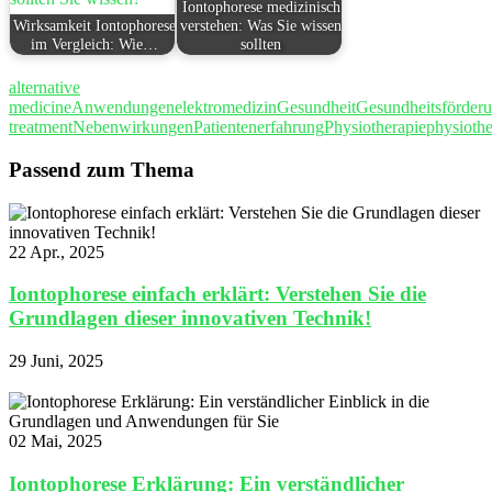
Iontophorese medizinisch
Wirksamkeit Iontophorese
verstehen: Was Sie wissen
im Vergleich: Wie…
sollten
alternative
medicine
Anwendungen
elektromedizin
Gesundheit
Gesundheitsförder
treatment
Nebenwirkungen
Patientenerfahrung
Physiotherapie
physioth
Passend zum Thema
22 Apr., 2025
Iontophorese einfach erklärt: Verstehen Sie die
Grundlagen dieser innovativen Technik!
29 Juni, 2025
02 Mai, 2025
Iontophorese Erklärung: Ein verständlicher