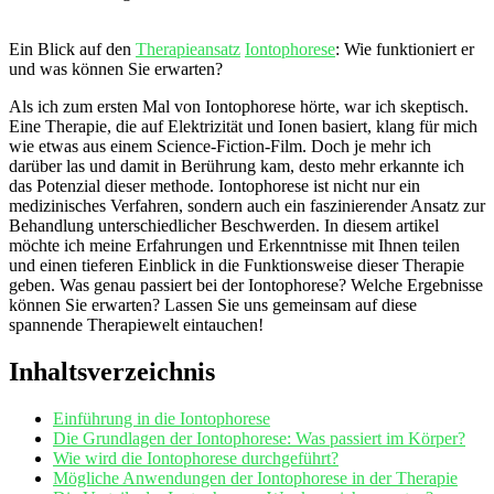
Ein Blick auf den⁣
Therapieansatz
Iontophorese
: Wie funktioniert er
und was können Sie erwarten?
Als ‍ich zum ersten Mal von Iontophorese hörte, war ich skeptisch.
Eine Therapie, die auf Elektrizität und Ionen‌ basiert, klang für‍ mich
wie etwas aus⁤ einem Science-Fiction-Film. Doch je mehr ich
darüber las und damit in Berührung kam, desto mehr erkannte ich​
das Potenzial ⁤dieser methode.‌ Iontophorese ist nicht nur ein
⁤medizinisches⁢ Verfahren, sondern auch ein faszinierender Ansatz zur
Behandlung unterschiedlicher Beschwerden.⁣ In diesem artikel
möchte ich meine Erfahrungen und Erkenntnisse mit Ihnen teilen
und einen tieferen Einblick in die Funktionsweise dieser Therapie
geben. Was genau ‌passiert‌ bei‍ der Iontophorese? Welche Ergebnisse
können Sie erwarten? Lassen Sie uns gemeinsam auf diese
spannende Therapiewelt eintauchen!
Inhaltsverzeichnis
Einführung in die Iontophorese
Die Grundlagen der Iontophorese: Was passiert im Körper?
Wie wird die Iontophorese ‍durchgeführt?
Mögliche Anwendungen der Iontophorese in der Therapie