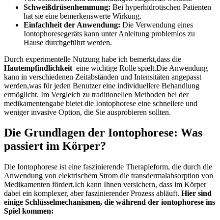
Schweißdrüsenhemmung:
Bei hyperhidrotischen⁣ Patienten
hat sie eine ‍bemerkenswerte Wirkung.
Einfachheit der Anwendung:
Die Verwendung eines
Iontophoresegeräts kann unter Anleitung problemlos ⁤zu
Hause durchgeführt werden.
Durch experimentelle Nutzung habe⁣ ich bemerkt,dass die
Hautempfindlichkeit
⁤ eine wichtige Rolle spielt.Die Anwendung
kann in verschiedenen ⁣Zeitabständen und Intensitäten ‍angepasst
werden,was für jeden Benutzer eine individuellere⁣ Behandlung
ermöglicht. Im Vergleich zu ⁣traditionellen Methoden bei der ​
medikamentengabe bietet ​die Iontophorese ⁢eine schnellere und⁣
weniger invasive ‌Option, die Sie ausprobieren sollten.
Die Grundlagen der Iontophorese: Was
passiert im Körper?
Die ‍Iontophorese ist‌ eine faszinierende Therapieform, die durch die⁢
Anwendung von elektrischem Strom die transdermalabsorption von
Medikamenten ⁢fördert.Ich kann Ihnen versichern, dass im Körper
dabei ein komplexer, aber faszinierender Prozess abläuft.⁣
Hier sind
‌einige‌ Schlüsselmechanismen, die während der iontophorese ins
Spiel‌ kommen: