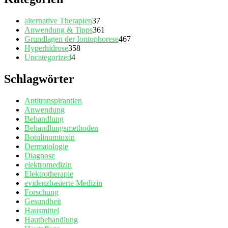
alternative Therapien
37
Anwendung & Tipps
361
Grundlagen der Iontophorese
467
Hyperhidrose
358
Uncategorized
4
Schlagwörter
Antitranspirantien
Anwendung
Behandlung
Behandlungsmethoden
Botulinumtoxin
Dermatologie
Diagnose
elektromedizin
Elektrotherapie
evidenzbasierte Medizin
Forschung
Gesundheit
Hausmittel
Hautbehandlung