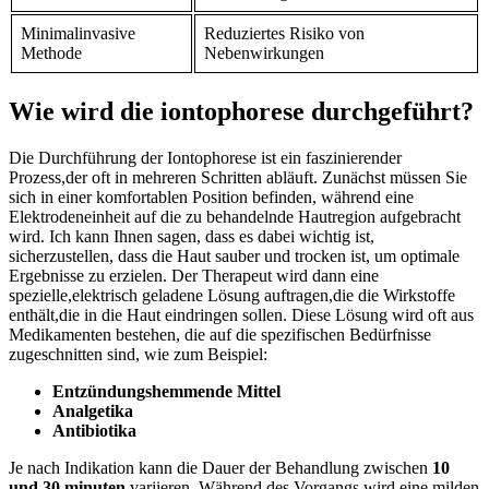
Minimalinvasive‌
Reduziertes‍ Risiko von
Methode
Nebenwirkungen
Wie wird die iontophorese durchgeführt?
Die⁤ Durchführung der Iontophorese ist ein faszinierender
Prozess,der oft in mehreren Schritten ⁣abläuft. Zunächst ⁣müssen⁣ Sie
sich‌ in einer komfortablen ‍Position befinden, während eine
Elektrodeneinheit​ auf⁢ die zu‍ behandelnde ‍Hautregion⁢ aufgebracht⁣
wird. Ich kann Ihnen⁤ sagen, dass es dabei‍ wichtig ist,
sicherzustellen, dass die Haut‌ sauber und trocken ist,​ um optimale
Ergebnisse‍ zu erzielen. Der Therapeut wird⁤ dann​ eine
spezielle,elektrisch geladene Lösung auftragen,die die ‌Wirkstoffe
enthält,die⁤ in die Haut eindringen⁢ sollen. Diese ​Lösung wird oft aus
Medikamenten bestehen, die auf die spezifischen Bedürfnisse
zugeschnitten sind, ​wie zum Beispiel:
Entzündungshemmende ‍Mittel
Analgetika
Antibiotika
Je nach⁣ Indikation kann die Dauer ⁢der Behandlung zwischen
10
und⁤ 30 minuten
variieren. Während des Vorgangs wird eine milden