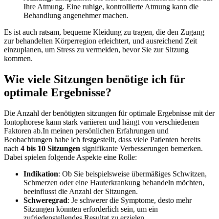
Ihre Atmung. Eine ruhige, kontrollierte Atmung kann die
Behandlung angenehmer machen.
Es ist⁤ auch ratsam, bequeme Kleidung zu tragen,⁣ die den Zugang
zur behandelten Körperregion erleichtert, und ausreichend Zeit
einzuplanen, ​um Stress zu vermeiden, bevor ​Sie zur Sitzung
kommen.
Wie viele Sitzungen benötige ich für
optimale Ergebnisse?
Die Anzahl der benötigten sitzungen für optimale Ergebnisse ⁢mit der
Iontophorese kann stark‌ variieren und hängt von verschiedenen ​
Faktoren ab.In meinen persönlichen Erfahrungen und
Beobachtungen habe ich festgestellt, dass viele Patienten bereits⁣
nach
4 bis 10 Sitzungen
​signifikante Verbesserungen bemerken.
Dabei spielen folgende Aspekte eine Rolle:
Indikation
: Ob Sie‌ beispielsweise⁤ übermäßiges Schwitzen,
Schmerzen oder eine Hauterkrankung behandeln‍ möchten,⁣
beeinflusst die Anzahl ‌der ⁣Sitzungen.
Schweregrad
: Je schwerer​ die Symptome, desto mehr
Sitzungen könnten erforderlich sein, um ein
zufriedenstellendes‌ Resultat zu erzielen.