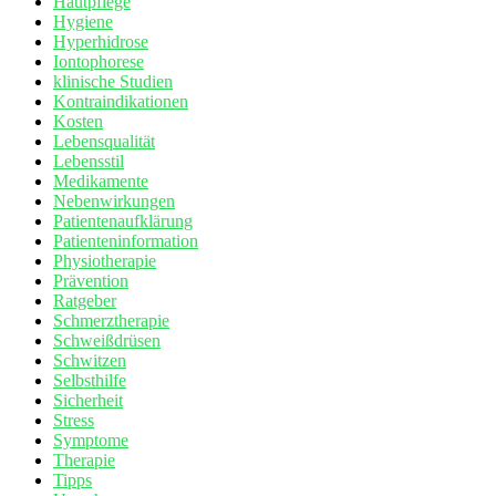
Hautpflege
Hygiene
Hyperhidrose
Iontophorese
klinische Studien
Kontraindikationen
Kosten
Lebensqualität
Lebensstil
Medikamente
Nebenwirkungen
Patientenaufklärung
Patienteninformation
Physiotherapie
Prävention
Ratgeber
Schmerztherapie
Schweißdrüsen
Schwitzen
Selbsthilfe
Sicherheit
Stress
Symptome
Therapie
Tipps