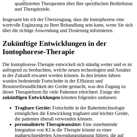
qualifizierten Therapeuten‍ über Ihre spezifischen Bedürfnisse
und ⁢Therapieziele.
Insgesamt bin ‍ich der Überzeugung, dass die Iontophorese eine
wertvolle Ergänzung‌ zu Ihrer Behandlung sein kann,‌ wenn Sie‍ sich
über die richtige Anwendung und Dosierung informieren.
Zukünftige Entwicklungen‍ in der
Iontophorese-Therapie
Die Iontophorese-Therapie entwickelt sich ständig weiter ​und es ist
aufregend zu beobachten, ⁤welche neuen technologien und Ansätze
in der Zukunft erwartet werden können. ⁢In‍ den letzten Jahren
wurden bedeutende Fortschritte in der Effizienz und
‍Benutzerfreundlichkeit der Geräte gemacht, was den ​Zugang zu
dieser Therapieform für viele Patienten erleichtert. Einige der
zukünftigen Entwicklungen
könnten folgendes⁣ umfassen:
Tragbare Geräte:
Fortschritte in der Batterietechnologie
ermöglichen die⁤ Entwicklung tragbarer und leichter Geräte,
die patienten überall verwenden können.
personalisierte ⁢Therapieansätze:
Eine zunehmende
Integration von KI in die Therapie‍ könnte zu einer
maßgeschneiderten Anwendungsplanung führen,‌ die auf