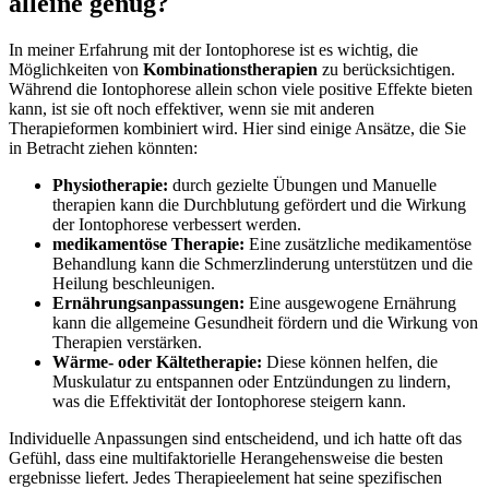
alleine genug?
In⁤ meiner Erfahrung mit ⁢der Iontophorese ist es wichtig, die
Möglichkeiten von
Kombinationstherapien
zu berücksichtigen.
Während die Iontophorese allein schon viele positive Effekte bieten
⁣kann,‌ ist sie oft ⁢noch effektiver, wenn sie mit anderen
Therapieformen kombiniert wird. Hier sind einige Ansätze,​ die Sie
in Betracht ziehen könnten:
Physiotherapie:
durch gezielte Übungen und Manuelle
therapien kann‍ die Durchblutung gefördert und die Wirkung
der Iontophorese verbessert werden.
medikamentöse Therapie:
Eine zusätzliche medikamentöse
Behandlung kann die Schmerzlinderung unterstützen und die
Heilung beschleunigen.
Ernährungsanpassungen:
Eine ausgewogene Ernährung
kann die ‌allgemeine⁤ Gesundheit fördern und die Wirkung von
‌Therapien⁢ verstärken.
Wärme- oder Kältetherapie:
Diese⁤ können helfen, die
Muskulatur zu entspannen⁢ oder Entzündungen zu lindern,⁤
was die Effektivität⁤ der Iontophorese steigern kann.
Individuelle Anpassungen sind entscheidend, und ich hatte oft das
Gefühl, dass‌ eine ⁣multifaktorielle Herangehensweise die besten
ergebnisse liefert. Jedes Therapieelement hat seine⁤ spezifischen