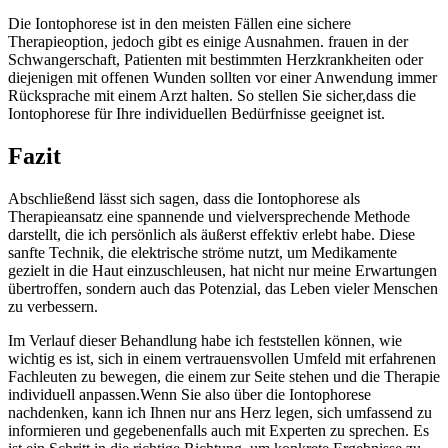
Die ⁣Iontophorese ist in den meisten⁤ Fällen eine⁤ sichere
Therapieoption,‍ jedoch gibt es einige Ausnahmen. frauen​ in der
Schwangerschaft, Patienten mit bestimmten Herzkrankheiten oder
diejenigen mit offenen Wunden sollten vor einer Anwendung immer
Rücksprache mit einem Arzt halten. ⁤So stellen Sie sicher,dass die
Iontophorese für Ihre‍ individuellen Bedürfnisse geeignet ist.
Fazit
Abschließend lässt sich⁢ sagen, dass die Iontophorese als
Therapieansatz eine⁤ spannende und‍ vielversprechende Methode
darstellt, die ich⁢ persönlich als äußerst effektiv‌ erlebt habe. ​Diese
sanfte Technik, die elektrische ströme​ nutzt, um Medikamente
gezielt⁤ in⁣ die Haut einzuschleusen, hat nicht​ nur meine Erwartungen
übertroffen, ‍sondern auch das Potenzial, ⁣das Leben vieler Menschen
zu verbessern.
Im Verlauf dieser Behandlung habe ich feststellen können, wie
wichtig es ist, sich in einem vertrauensvollen Umfeld mit erfahrenen
Fachleuten zu bewegen, die einem ⁣zur⁤ Seite stehen und die Therapie
individuell anpassen.Wenn⁣ Sie also über die Iontophorese
nachdenken, kann ‌ich Ihnen nur ans⁢ Herz legen, sich umfassend zu
informieren und gegebenenfalls auch‌ mit Experten zu sprechen. Es