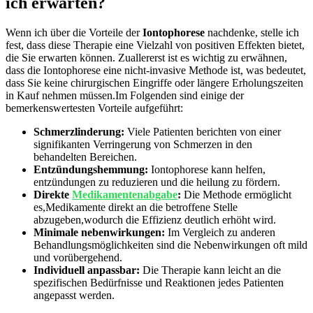
ich erwarten?
Wenn ich über die Vorteile der
Iontophorese
nachdenke, stelle ich
fest, dass diese Therapie eine Vielzahl von positiven Effekten bietet,
die Sie erwarten können. Zuallererst ist es wichtig zu erwähnen,
dass die Iontophorese eine nicht-invasive Methode ist, was bedeutet,
dass Sie⁢ keine chirurgischen​ Eingriffe oder längere Erholungszeiten
in Kauf nehmen⁢ müssen.Im Folgenden sind ⁤einige der
bemerkenswertesten Vorteile aufgeführt:
Schmerzlinderung:
Viele Patienten berichten von einer
signifikanten Verringerung von Schmerzen in den
behandelten Bereichen.
Entzündungshemmung:
Iontophorese kann helfen,
entzündungen zu ‍reduzieren und ‌die heilung zu fördern.
Direkte‌
Medikamentenabgabe
:
Die Methode ermöglicht
es,Medikamente direkt an ⁢die ‍betroffene Stelle
abzugeben,wodurch die‍ Effizienz deutlich erhöht wird.
Minimale⁤ nebenwirkungen:
Im Vergleich zu anderen
Behandlungsmöglichkeiten sind die Nebenwirkungen oft mild
und ​vorübergehend.
Individuell anpassbar:
Die Therapie ‌kann leicht ⁣an die
spezifischen Bedürfnisse und Reaktionen jedes Patienten
angepasst werden.