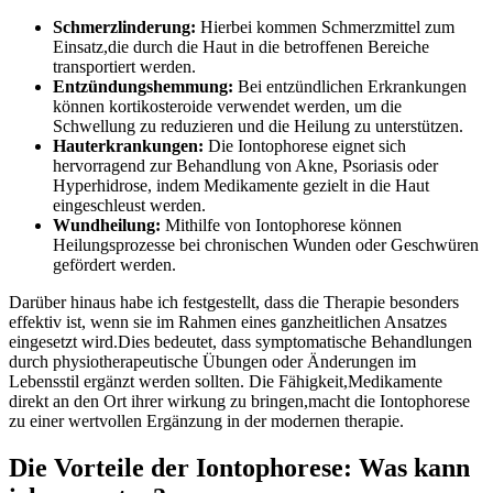
Schmerzlinderung:
Hierbei kommen‍ Schmerzmittel ​zum
Einsatz,die durch die Haut in die betroffenen Bereiche
‌transportiert werden.
Entzündungshemmung:
Bei entzündlichen Erkrankungen
können⁢ kortikosteroide verwendet werden, um die
Schwellung zu reduzieren und die Heilung zu unterstützen.
Hauterkrankungen:
Die Iontophorese eignet sich
hervorragend‌ zur Behandlung von Akne, Psoriasis oder
Hyperhidrose, indem Medikamente gezielt in die ⁣Haut
eingeschleust werden.
Wundheilung:
Mithilfe von Iontophorese können
Heilungsprozesse bei chronischen Wunden oder Geschwüren
gefördert werden.
Darüber hinaus habe‍ ich festgestellt, dass die Therapie besonders
effektiv ist, wenn sie im Rahmen⁤ eines ganzheitlichen​ Ansatzes
eingesetzt wird.Dies​ bedeutet, dass⁢ symptomatische Behandlungen
durch physiotherapeutische Übungen oder Änderungen im
Lebensstil ergänzt werden sollten. Die Fähigkeit,Medikamente
direkt an den Ort ihrer wirkung zu bringen,macht‍ die Iontophorese
zu einer wertvollen‌ Ergänzung in der modernen therapie.
Die⁢ Vorteile ⁤der Iontophorese:‍ Was ‍kann‌