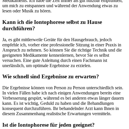
Medikaments. Ich habe die Zeit immer als gut nutzbar empfunden,
um mich zu entspannen ⁤und während der Anwendung etwas⁤ zu
lesen oder Musik‌ zu hören.
Kann ich die‍ Iontophorese selbst zu Hause
durchführen?
Ja, es gibt mittlerweile Geräte für den Hausgebrauch, jedoch⁤
empfehle ​ich,⁤ vorher eine professionelle Sitzung in einer Praxis in
Anspruch ⁢zu‍ nehmen. So können ‍Sie⁢ die richtige ‌Technik und die‍
geeigneten Medikamente kennenlernen, bevor Sie es selbst
versuchen. Eine gute Anleitung durch einen Fachmann​ ist
⁤unerlässlich, um optimale Ergebnisse‌ zu erzielen.
Wie schnell sind Ergebnisse zu erwarten?
Die Ergebnisse können von Person zu ​Person unterschiedlich sein.
In​ vielen Fällen⁣ habe ich nach einigen Anwendungen bereits eine
Verbesserung gespürt, während es bei anderen etwas‍ länger‍ dauern
kann. Es ist wichtig, Geduld zu haben und die Behandlungen ​
konsequent durchzuführen. Ihr behandelnder Arzt kann‌ Ihnen in
diesem Zusammenhang realistische Erwartungen ‌vermitteln.
Ist die Iontophorese für jeden geeignet?