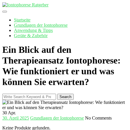
Skip
to
content
Startseite
Grundlagen der Iontophorese
Anwendung & Tipps
Geräte & Zubehör
Ein Blick auf den
Therapieansatz Iontophorese:
Wie funktioniert er und was
können Sie erwarten?
Search
Search
for:
30
Apr.
30. April 2025
Grundlagen der Iontophorese
No Comments
Keine Produkte gefunden.