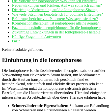
Die Vorteile der Iontophorese: Was kann ich erwarten?
Nebenwirkungen⁤ und Risiken: Auf was sollte ich achten?
Die⁣ richtige Vorbereitung auf die ‍Iontophorese-Sitzung
Wie viele Sitzungen benötige ich für optimale ⁣Ergebnisse?
Erfahrungsberichte von Patienten: Was sagen ⁤sie dazu?
Kombinationstherapien: Ist iontophorese alleine genug?
Fazit und persönliche empfehlungen für⁢ die Iontophorese
Zukünftige Entwicklungen in ‍der Iontophorese-Therapie
Häufige Fragen und ‍Antworten
Fazit
Keine Produkte gefunden.
Einführung in die Iontophorese
Die Iontophorese ist ein faszinierender Therapieansatz,​ der auf der
Verwendung von elektrischem Strom basiert, um‌ Medikamente
durch ​die‌ Haut zu transportieren. Ich persönlich fand es
beeindruckend, wie einfach und effektiv dieser prozess sein kann.
⁤Im Wesentlichen ⁣nutzt ⁤die Iontophorese
elektrisch ​geladene
Partikel
, um die Hautbarriere zu ⁢überwinden. Hier sind einige der
interessantesten Aspekte,die ich über⁢ diese Therapie erfahren habe:
Schmerzlindernde Eigenschaften:
Sie kann zur Behandlung
von Schmerzen und Entzündungen eingesetzt werden.