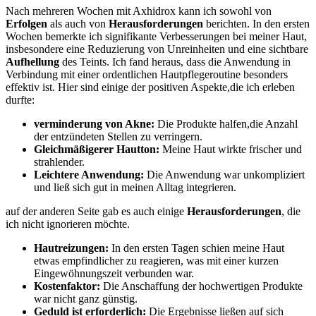
Nach mehreren Wochen mit Axhidrox kann ich sowohl von
Erfolgen
als ​auch von
Herausforderungen
berichten. In den ersten
Wochen bemerkte ich signifikante Verbesserungen bei meiner ⁣Haut,
insbesondere eine ​Reduzierung von Unreinheiten und eine sichtbare⁢
Aufhellung
des Teints. ⁤Ich fand heraus, dass die ‍Anwendung in
Verbindung mit einer ordentlichen Hautpflegeroutine besonders
effektiv ist.​ Hier ‍sind einige der positiven‍ Aspekte,die ich erleben
durfte:
verminderung​ von Akne:
Die Produkte halfen,die Anzahl
der entzündeten Stellen zu verringern.
Gleichmäßigerer Hautton:
Meine ⁣Haut‌ wirkte frischer ‍und
strahlender.
Leichtere Anwendung:
Die Anwendung war ⁤unkompliziert‌
und ließ sich gut in meinen Alltag integrieren.
auf der anderen Seite gab es auch einige
Herausforderungen
, die
ich nicht ⁢ignorieren möchte.‌
Hautreizungen:
In den ersten Tagen schien ⁢meine Haut
etwas empfindlicher⁣ zu reagieren, was mit ‍einer kurzen
Eingewöhnungszeit verbunden war.
Kostenfaktor:
‍Die Anschaffung der hochwertigen Produkte
war​ nicht ganz günstig.
Geduld ist erforderlich:
Die Ergebnisse ließen auf sich