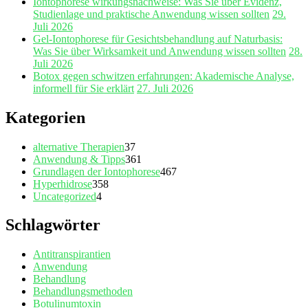
Iontophorese wirkungsnachweise: Was Sie über Evidenz,
Studienlage und praktische Anwendung wissen sollten
29.
Juli 2026
Gel‑Iontophorese für Gesichtsbehandlung auf Naturbasis:
Was Sie über Wirksamkeit und Anwendung wissen sollten
28.
Juli 2026
Botox gegen schwitzen erfahrungen: Akademische Analyse,
informell für Sie erklärt
27. Juli 2026
Kategorien
alternative Therapien
37
Anwendung & Tipps
361
Grundlagen der Iontophorese
467
Hyperhidrose
358
Uncategorized
4
Schlagwörter
Antitranspirantien
Anwendung
Behandlung
Behandlungsmethoden
Botulinumtoxin