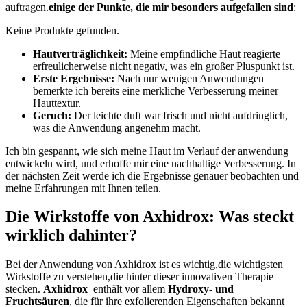
⁢auftragen.
einige der Punkte, die mir besonders aufgefallen ⁤sind
:
Keine Produkte gefunden.
Hautverträglichkeit:
Meine empfindliche Haut reagierte
erfreulicherweise‍ nicht negativ, ⁤was ein großer​ Pluspunkt ist.
Erste Ergebnisse:
⁣Nach nur​ wenigen ​Anwendungen
bemerkte ich bereits ⁤eine merkliche Verbesserung ‍meiner
Hauttextur.
Geruch:
Der leichte duft ⁢war frisch⁤ und nicht aufdringlich,
was die Anwendung angenehm macht.
Ich bin gespannt, wie sich ⁤meine Haut im Verlauf der anwendung
⁣entwickeln wird, und⁤ erhoffe mir eine nachhaltige Verbesserung. In⁤
der nächsten Zeit werde ich die Ergebnisse genauer beobachten und
meine ⁢Erfahrungen mit Ihnen teilen.
Die​ Wirkstoffe von ‌Axhidrox: Was steckt
wirklich dahinter?
Bei ⁤der Anwendung von Axhidrox ist​ es wichtig,die wichtigsten
Wirkstoffe zu verstehen,die hinter dieser innovativen Therapie
stecken.
Axhidrox
⁣ enthält vor allem
Hydroxy- und
Fruchtsäuren
, die für ihre exfolierenden​ Eigenschaften bekannt