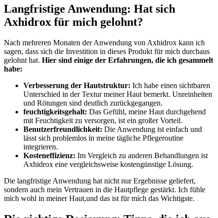
Langfristige Anwendung: Hat sich
⁤Axhidrox für mich gelohnt?
Nach mehreren Monaten der Anwendung von Axhidrox kann ich
sagen, ‌dass⁤ sich die Investition in dieses Produkt für mich durchaus
gelohnt hat.
Hier sind einige​ der Erfahrungen, die ⁢ich gesammelt
habe:
Verbesserung ⁤der Hautstruktur:
Ich​ habe einen sichtbaren‌
Unterschied in der Textur meiner Haut bemerkt. Unreinheiten
und Rötungen sind deutlich zurückgegangen.
feuchtigkeitsgehalt:
⁤Das​ Gefühl, meine Haut ⁤durchgehend
mit Feuchtigkeit ⁤zu versorgen, ist ein großer Vorteil.
Benutzerfreundlichkeit:
⁢Die Anwendung‍ ist einfach und ​
lässt sich ​problemlos in meine tägliche Pflegeroutine
integrieren.
Kosteneffizienz:
Im⁣ Vergleich zu anderen Behandlungen ist
Axhidrox eine vergleichsweise kostengünstige Lösung.
Die ‌langfristige Anwendung hat nicht nur⁣ Ergebnisse geliefert,
sondern ⁤auch mein⁣ Vertrauen​ in die Hautpflege gestärkt.⁢ Ich fühle
mich wohl in meiner Haut,und das ‍ist für⁤ mich ⁢das Wichtigste.