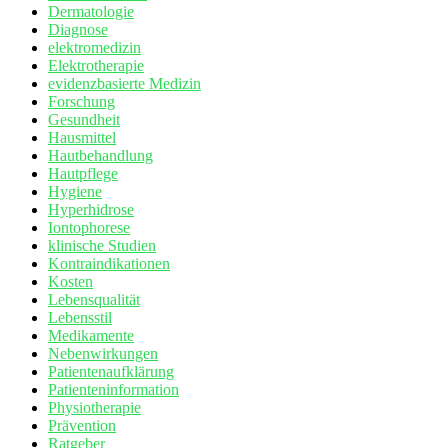
Dermatologie
Diagnose
elektromedizin
Elektrotherapie
evidenzbasierte Medizin
Forschung
Gesundheit
Hausmittel
Hautbehandlung
Hautpflege
Hygiene
Hyperhidrose
Iontophorese
klinische Studien
Kontraindikationen
Kosten
Lebensqualität
Lebensstil
Medikamente
Nebenwirkungen
Patientenaufklärung
Patienteninformation
Physiotherapie
Prävention
Ratgeber