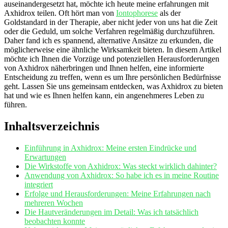
auseinandergesetzt hat, möchte ich heute ‍meine erfahrungen mit
Axhidrox teilen. Oft hört man von
Iontophorese
⁣ als ⁢der
Goldstandard‌ in der Therapie, aber nicht jeder von uns hat die Zeit
oder die Geduld, um solche Verfahren regelmäßig durchzuführen.
Daher fand ich es spannend, alternative Ansätze zu erkunden, die
möglicherweise eine ähnliche Wirksamkeit bieten. In diesem‍ Artikel
möchte ich Ihnen die ‍Vorzüge und ⁣potenziellen Herausforderungen
von⁣ Axhidrox näherbringen und ⁣Ihnen helfen, ⁢eine informierte
Entscheidung zu treffen, wenn es um Ihre persönlichen Bedürfnisse‌
geht. Lassen Sie uns gemeinsam entdecken, was Axhidrox zu bieten
hat und⁢ wie ‌es Ihnen helfen ​kann, ein angenehmeres Leben zu
führen.
Inhaltsverzeichnis
Einführung in Axhidrox: Meine ersten Eindrücke und
Erwartungen
Die⁤ Wirkstoffe von Axhidrox: Was steckt wirklich ‌dahinter?
Anwendung von Axhidrox: So habe ich es in meine Routine
integriert
Erfolge und Herausforderungen: ⁢Meine Erfahrungen nach
mehreren Wochen
Die Hautveränderungen im Detail: Was ich tatsächlich
beobachten konnte