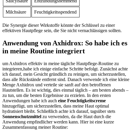
Salicylsäure
Entzündungshemmend
Milchsäure
Feuchtigkeitsspendend
Die Synergie dieser‌ Wirkstoffe könnte der Schlüssel zu⁤ einer
effektiven Hautpflege sein, die Sie nicht vernachlässigen sollten.
Anwendung von Axhidrox:‍ So ​habe⁤ ich es
in meine‌ Routine ⁤integriert
um Axhidrox ‌effektiv in meine tägliche Hautpflege-Routine zu
integrieren,habe ich einige einfache Schritte befolgt. Zunächst ⁣achte
ich darauf, mein Gesicht gründlich zu​ reinigen, um sicherzustellen,
dass alle Rückstände entfernt sind. Danach verwende ich eine kleine
Menge Axhidrox und verteile⁢ sie sanft auf den‍ betroffenen
Hautstellen. Es ist wichtig, dies einmal täglich – am besten abends –
zu tun, um die besten Ergebnisse zu erzielen. In den ersten
Anwendungen habe ich auch
eine Feuchtigkeitscreme
hinzugefügt, um sicherzustellen,‌ dass meine Haut ⁢optimal⁢
hydratisiert bleibt. Schließlich achte ich​ darauf, tagsüber stets ‌
Sonnenschutzmittel
zu verwenden, ​da die Haut durch die
Anwendung empfindlicher werden kann. Hier ist eine‌ kurze
Zusammenfassung meiner Routine: