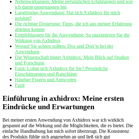
Nebenwirkungen: Meine persönlichen Erfahrungen und wie
ich damit umgegangen bin
Langfristige ⁣Anwendung: Hat sich Axhidrox für mich
gelohnt?
Die richtige Dosierung: ⁢Tipps, die ich​ aus meiner Erfahrung
ableiten konnte
Empfehlungen für die ​Anwendung: So maximieren Sie die‌
Wirkung‍ von Axhidrox
Worauf Sie achten sollten: Dos und Don’ts bei der
Anwendung
Die Wissenschaft hinter Axhidrox:⁣ Mein Blick⁢ auf Studien
und Forschung
Fazit: Lohnt ⁣sich Axhidrox ‍für Sie? Persönliche
Einschätzungen und Ratschläge
Häufige Fragen und Antworten
Fazit
Einführung in axhidrox: Meine ersten
Eindrücke ‍und Erwartungen
Bei meiner ersten Anwendung von Axhidrox war ich wirklich​
gespannt auf die Wirkung und die Möglichkeiten, die es bietet. Die
einfache​ Handhabung hat mich sofort überzeugt. Die Konsistenz
des ‌Produkts fühlte sich angenehm an und ließ sich gut