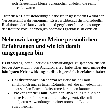
sich gelegentlich kleine Schüppchen bildeten,⁢ die recht
‌unschön waren.
Trotz dieser⁢ Herausforderungen habe ich insgesamt ein Gefühl der
Verbesserung wahrgenommen. Es ist wichtig,auf die individuellen
⁤Reaktionen ⁣der Haut zu achten und gegebenenfalls Anpassungen in
der Routine vorzunehmen,um optimale Ergebnisse zu erzielen.
Nebenwirkungen: Meine persönlichen
Erfahrungen und wie ‌ich damit
umgegangen bin
Es ist wichtig, offen über die Nebenwirkungen⁢ zu sprechen, die ich
bei‍ der Anwendung von Axhidrox erlebt habe.
Hier sind einige der
häufigsten Nebenwirkungen, die ⁢ich persönlich erfahren habe:
Hautirritationen
: Manchmal reagierte meine Haut
empfindlich und es traten Rötungen auf, die ich⁣ jedoch mit
einer sanften⁤ Feuchtigkeitscreme beruhigen konnte.
Trockenheit der Haut
: Nach⁢ der Anwendung fühlte⁤ sich
meine⁢ Haut oft trocken an. Ich habe gelernt, dies mit⁢
häufigeren Anwendungen meiner normalen Lotion
auszugleichen.