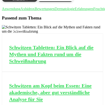
Anwendung
Axhidrox
Bewertungen
Dermatologie
Erfahrungen
Feuchti
Passend zum Thema
19 APR., 2025
Schwitzen Tabletten: Ein Blick auf die
Mythen und Fakten rund um die
Schweißnahrung
22 SEP., 2025
Schwitzen am Kopf beim Essen: Eine
akademische, aber gut verständliche
Analyse für Sie