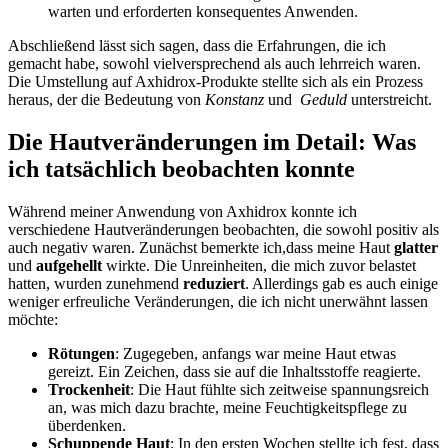
warten und​ erforderten konsequentes​ Anwenden.
Abschließend lässt sich ​sagen, ​dass die⁣ Erfahrungen, die ich
gemacht habe, sowohl‌ vielversprechend als auch lehrreich waren.
Die Umstellung auf Axhidrox-Produkte stellte sich als ein Prozess
heraus,⁢ der die⁣ Bedeutung von⁤
Konstanz
und ​
Geduld
unterstreicht.
Die Hautveränderungen im Detail:​ Was
ich tatsächlich beobachten konnte
Während ⁤meiner⁢ Anwendung von Axhidrox konnte ich
verschiedene ⁢Hautveränderungen beobachten, die sowohl positiv als
auch negativ waren.⁤ Zunächst bemerkte ich,dass meine Haut
glatter
und
aufgehellt
wirkte. Die Unreinheiten, die⁤ mich ⁤zuvor belastet
hatten, wurden zunehmend
reduziert
. Allerdings ‍gab es auch einige
​weniger erfreuliche ⁢Veränderungen, die ich nicht unerwähnt lassen
möchte:
Rötungen
: Zugegeben, anfangs war meine Haut etwas
gereizt. Ein Zeichen, ​dass ⁣sie auf ‌die Inhaltsstoffe reagierte.
Trockenheit
:⁢ Die Haut fühlte sich zeitweise spannungsreich‌
an, was mich dazu brachte, meine ⁤Feuchtigkeitspflege zu
überdenken.
Schuppende ⁣Haut
: In den ersten Wochen stellte‍ ich fest, dass