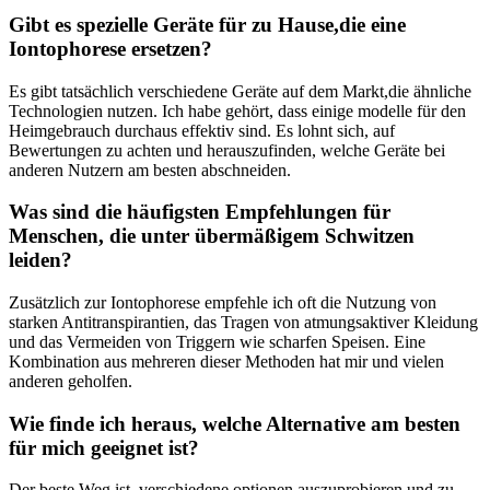
Gibt es spezielle Geräte für zu Hause,die eine
‌Iontophorese ersetzen?
Es⁤ gibt tatsächlich verschiedene Geräte auf ‍dem ⁤Markt,die ähnliche
⁤Technologien nutzen. Ich habe‌ gehört, dass ⁢einige modelle für den
⁤Heimgebrauch durchaus effektiv sind. Es‌ lohnt ⁣sich, auf
Bewertungen zu achten und herauszufinden, welche Geräte bei
anderen Nutzern am besten abschneiden.
Was sind die häufigsten Empfehlungen für
Menschen, die unter übermäßigem Schwitzen
leiden?
Zusätzlich zur Iontophorese empfehle ich oft die ‌Nutzung von
starken Antitranspirantien, das Tragen von atmungsaktiver⁣ Kleidung
und das Vermeiden von‌ Triggern wie scharfen Speisen. Eine
Kombination ⁢aus mehreren dieser Methoden hat mir und vielen
anderen geholfen.
Wie finde ich heraus, welche Alternative am besten
für mich geeignet ist?
Der beste​ Weg ist, verschiedene optionen auszuprobieren und zu