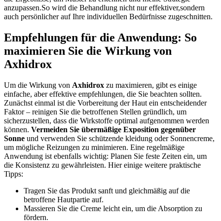
anzupassen.So wird die Behandlung⁣ nicht nur⁣ effektiver,sondern
auch persönlicher ⁤auf⁣ Ihre individuellen ⁤Bedürfnisse zugeschnitten.
Empfehlungen für die Anwendung: So
maximieren Sie die Wirkung von
Axhidrox
Um die ⁣Wirkung ⁤von
Axhidrox
zu ⁤maximieren, gibt es einige
einfache, aber ‌effektive ⁢empfehlungen,⁣ die Sie beachten sollten.
Zunächst einmal ⁤ist die ⁤Vorbereitung der Haut ein entscheidender​
Faktor –⁤ reinigen‍ Sie‍ die betroffenen Stellen gründlich, um
sicherzustellen, dass die Wirkstoffe optimal aufgenommen werden
können.
Vermeiden Sie übermäßige⁤ Exposition gegenüber⁤
Sonne
und verwenden Sie schützende kleidung oder Sonnencreme,
um⁤ mögliche Reizungen zu minimieren. Eine regelmäßige
Anwendung​ ist ebenfalls wichtig: Planen Sie feste Zeiten ein, um
die Konsistenz zu gewährleisten. Hier ⁤einige weitere praktische
Tipps:
Tragen Sie das Produkt sanft⁣ und gleichmäßig auf die
betroffene ‌Hautpartie ⁢auf.
Massieren Sie die Creme⁢ leicht ein, um die Absorption zu
fördern.