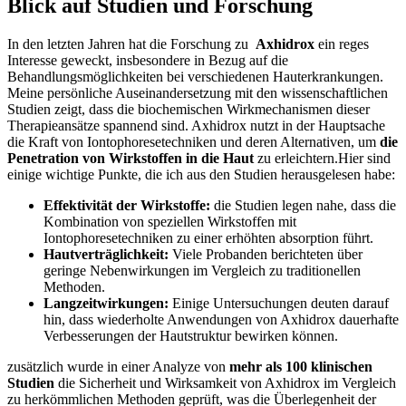
Blick auf Studien und Forschung
In⁤ den‍ letzten Jahren ‍hat die ⁣Forschung zu ⁤
Axhidrox
​ein reges
Interesse geweckt, insbesondere in Bezug auf die
Behandlungsmöglichkeiten bei verschiedenen Hauterkrankungen.
Meine persönliche Auseinandersetzung ⁣mit⁣ den wissenschaftlichen
Studien⁣ zeigt, dass ⁤die biochemischen Wirkmechanismen dieser
Therapieansätze spannend sind. Axhidrox nutzt in ⁢der ⁣Hauptsache
die Kraft von Iontophoresetechniken und⁢ deren Alternativen, um
die
Penetration von Wirkstoffen in die Haut
zu erleichtern.Hier‌ sind
einige wichtige Punkte, die‌ ich aus den​ Studien herausgelesen habe:
Effektivität der Wirkstoffe:
die Studien legen ‍nahe, dass die
Kombination von speziellen⁤ Wirkstoffen ⁣mit
Iontophoresetechniken zu einer erhöhten ⁢absorption führt.
Hautverträglichkeit:
Viele Probanden berichteten über
⁢geringe Nebenwirkungen im Vergleich zu traditionellen
Methoden.
Langzeitwirkungen:
Einige Untersuchungen ​deuten darauf
hin, dass wiederholte Anwendungen von​ Axhidrox⁢ dauerhafte
Verbesserungen der Hautstruktur bewirken können.
zusätzlich⁤ wurde ⁢in ⁢einer Analyze⁤ von
mehr als 100 klinischen
Studien
die Sicherheit und Wirksamkeit von Axhidrox im Vergleich
zu herkömmlichen Methoden geprüft, was die‌ Überlegenheit der