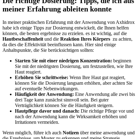
Die richtige⁢ Dosierung: Tipps, die ich aus
‌meiner Erfahrung ableiten konnte
In meiner⁤ praktischen Erfahrung mit der Anwendung von​ Axhidrox
habe ich einige​ Tipps zur Dosierung entwickelt, die Ihnen helfen
können, die⁤ besten ergebnisse zu erzielen. es ist wichtig, ⁤auf⁣ die
Hautbeschaffenheit
und die
Reaktion Ihres ⁣Körpers
‍ zu achten,​
da⁤ dies die Effektivität⁢ beeinflussen‍ kann. Hier sind einige
Anhaltspunkte, die Sie berücksichtigen sollten:
Starten Sie mit einer niedrigen Konzentration:
beginnen​
Sie mit der ⁣niedrigsten Dosierung, um festzustellen, wie Ihre
Haut reagiert.
Erhöhen Sie schrittweise:
Wenn Ihre Haut gut reagiert,
können Sie ⁤die Dosierung⁢ langsam erhöhen, aber ‍achten⁤ Sie​
auf eventuelle‌ Nebenwirkungen.
Häufigkeit der Anwendung:
Eine Anwendung‍ alle zwei bis
drei Tage kann zunächst sinnvoll sein. Bei guter
Verträglichkeit können Sie die Häufigkeit ⁢steigern.
Hautpflege davor und‌ danach:
Die richtige Pflege vor und
nach der Anwendung kann die Wirksamkeit erhöhen und
‌Irritationen vermeiden.
Wenn möglich, führe ich auch
Notizen
über meine anwendung und
die Ergebnisse, um Muster zu erkennen und meine ‍Strategie