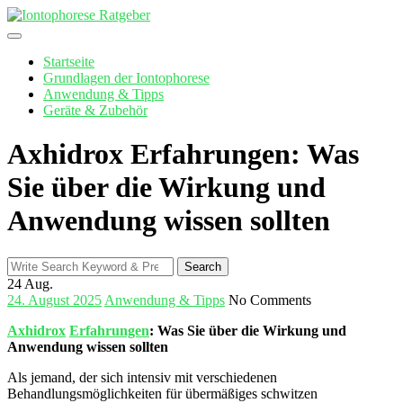
Skip
to
content
Startseite
Grundlagen der Iontophorese
Anwendung & Tipps
Geräte & Zubehör
Axhidrox Erfahrungen: Was
Sie über die Wirkung und
Anwendung wissen sollten
Search
Search
for:
24
Aug.
24. August 2025
Anwendung & Tipps
No Comments
Axhidrox
Erfahrungen
: Was Sie über die Wirkung und
Anwendung wissen sollten
Als jemand, der sich intensiv mit verschiedenen
Behandlungsmöglichkeiten ⁢für‍ übermäßiges schwitzen