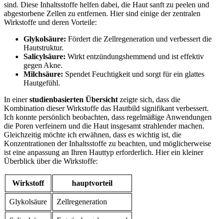
sind. ‍Diese ⁣Inhaltsstoffe‍ helfen dabei, die Haut sanft zu‌ peelen und
abgestorbene Zellen zu entfernen. Hier ⁢sind einige der zentralen‌
Wirkstoffe und​ deren Vorteile:
Glykolsäure:
⁤Fördert⁣ die ⁣Zellregeneration und verbessert die
Hautstruktur.
Salicylsäure:
Wirkt entzündungshemmend und ist effektiv​
gegen Akne.
Milchsäure:
⁣Spendet Feuchtigkeit und sorgt‌ für ein glattes
Hautgefühl.
In⁣ einer
studienbasierten Übersicht
zeigte sich, dass ⁤die
Kombination dieser⁢ Wirkstoffe ⁣das Hautbild signifikant verbessert.
Ich konnte persönlich beobachten, dass regelmäßige Anwendungen
die Poren‍ verfeinern und die‌ Haut​ insgesamt strahlender machen.
⁤Gleichzeitig möchte‌ ich erwähnen, dass es wichtig ist, die
Konzentrationen der Inhaltsstoffe zu beachten, und möglicherweise
ist eine anpassung‍ an Ihren Hauttyp erforderlich. Hier ein kleiner
Überblick über die Wirkstoffe:
Wirkstoff
hauptvorteil
Glykolsäure
Zellregeneration