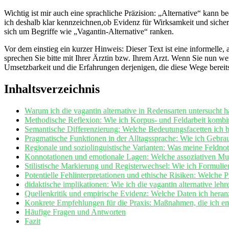
Wichtig‌ ist mir auch eine sprachliche Präzision: „Alternative“ kann be
ich​ deshalb klar kennzeichnen,ob Evidenz für Wirksamkeit und sicherh
sich um Begriffe wie „Vagantin‑Alternative“ ranken.
Vor dem einstieg ein kurzer Hinweis: Dieser Text ist ‍eine informelle,
sprechen Sie bitte mit Ihrer Ärztin bzw. Ihrem Arzt. Wenn Sie nun weit
Umsetzbarkeit‍ und die Erfahrungen derjenigen, die diese‍ Wege bereit
Inhaltsverzeichnis
Warum ich die vagantin alternative in Redensarten untersucht⁤
Methodische Reflexion: Wie ich Korpus-⁢ und Feldarbeit kombin
Semantische Differenzierung: Welche Bedeutungsfacetten ich bei d
Pragmatische Funktionen in der Alltagssprache: Wie ich Gebrauc
Regionale und soziolinguistische Varianten: Was meine Feldnoti
Konnotationen und emotionale Lagen: Welche assoziativen Mus
Stilistische ⁣Markierung und Registerwechsel: Wie ich Formuli
Potentielle Fehlinterpretationen und ethische Risiken: Welche
didaktische implikationen: Wie ich die vagantin alternative leh
Quellenkritik und empirische Evidenz: Welche Daten ich heranz
Konkrete Empfehlungen für die Praxis: Maßnahmen, die ich emp
Häufige Fragen und Antworten
Fazit