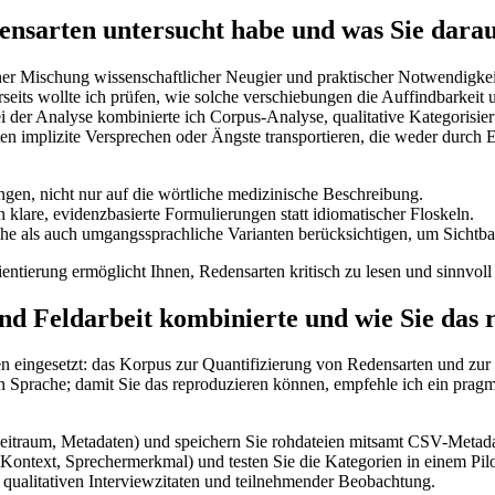
densarten untersucht habe und was Sie dara
er Mischung wissenschaftlicher​ Neugier und praktischer Notwendigkeit u
its wollte ich ‍prüfen, wie⁤ solche verschiebungen die Auffindbarkeit u
ei der Analyse⁢ kombinierte ich Corpus-Analyse, qualitative Kategoris
en implizite Versprechen oder Ängste transportieren, die weder durch ‌
en, nicht nur auf die wörtliche medizinische Beschreibung.
klare, evidenzbasierte Formulierungen⁣ statt idiomatischer Floskeln.
he als auch umgangssprachliche ⁤Varianten berücksichtigen, ⁤um Sichtba
tierung ermöglicht ​Ihnen, Redensarten kritisch zu lesen und sinnvoll
nd Feldarbeit kombinierte und wie Sie das
 eingesetzt: das Korpus zur Quantifizierung von Redensarten und zur Erk
n Sprache; damit Sie das reproduzieren ⁤können, empfehle ich ein pragm
Zeitraum,‌ Metadaten) und speichern Sie rohdateien mitsamt CSV-Metad
Kontext, Sprechermerkmal) und testen Sie die Kategorien in‍ einem Pilo
t qualitativen⁢ Interviewzitaten und teilnehmender Beobachtung.