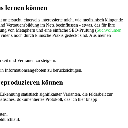
us lernen können
ntersucht: einerseits⁤ interessierte mich, wie medizinisch​ klingende
nd Vertrauensbildung im Netz beeinflussen -‍ etwas, das für ‌Ihre
ierung‌ von Metaphern und eine einfache SEO-Prüfung (
Suchvolumen
,
Evidenz noch ‌durch klinische Praxis gedeckt sind. Aus meinen
rkeit und Vertrauen zu steigern.
 in Informationsangeboten zu berücksichtigen.
 reproduzieren können
ennung statistisch signifikanter Varianten, die feldarbeit zur
atisches, dokumentiertes Protokoll, das ich hier knapp
aten.
tdurchlauf.