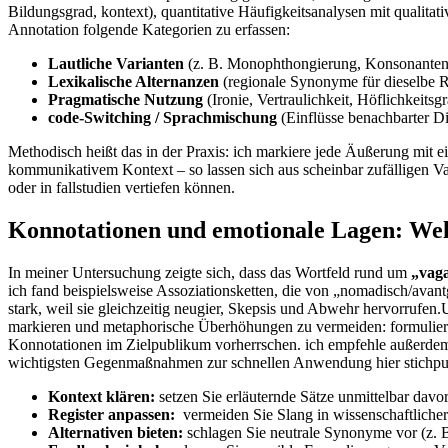
Bildungsgrad, kontext), quantitative Häufigkeitsanalysen mit qualitat
Annotation⁣ folgende Kategorien zu erfassen:
Lautliche Varianten
(z. B. Monophthongierung, Konsonantenv
Lexikalische ⁢Alternanzen
(regionale Synonyme für dieselbe
Pragmatische Nutzung
(Ironie, Vertraulichkeit, Höflichkeitsg
code-Switching / Sprachmischung
(Einflüsse benachbarter Di
Methodisch heißt das in der Praxis: ich markiere jede Äußerung mit e
kommunikativem Kontext – ​so lassen sich aus scheinbar zufälligen Varia
oder in fallstudien vertiefen können.
Konnotationen und emotionale⁤ Lagen: Wel
In meiner‍ Untersuchung zeigte sich, dass das Wortfeld rund um
„vag
ich fand beispielsweise Assoziationsketten, die von ⁢„nomadisch/avant
stark, weil sie gleichzeitig neugier, Skepsis und Abwehr hervorrufen.
markieren‍ und metaphorische Überhöhungen zu vermeiden: formulieren Si
Konnotationen im Zielpublikum ⁣vorherrschen. ich empfehle außerdem 
wichtigsten Gegenmaßnahmen zur schnellen Anwendung hier stichpun
Kontext klären:
setzen⁢ Sie erläuternde Sätze unmittelbar davo
Register anpassen:
‌ vermeiden Sie Slang in wissenschaftliche
Alternativen bieten:
schlagen Sie neutrale Synonyme vor ⁤(z.⁢ B