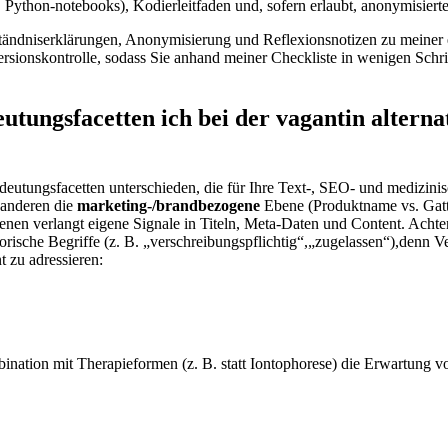
 ​Python-notebooks), Kodierleitfaden und, sofern erlaubt, ​anonymisiert
ändniserklärungen,⁤ Anonymisierung ⁣und Reflexionsnotizen zu meiner eig
ersionskontrolle, sodass Sie anhand meiner Checkliste in wenigen Schri
ungsfacetten ich bei der vagantin ⁤alternati
eutungsfacetten unterschieden, die für Ihre Text-, SEO- und medizinis
 anderen die
marketing‑/brandbezogene
Ebene (Produktname vs. Gattu
enen verlangt eigene Signale in Titeln, Meta‑Daten und Content. ​Acht
orische Begriffe (z. B. „verschreibungspflichtig“,„zugelassen“),denn V
t zu‍ adressieren:
mbination mit Therapieformen⁣ (z. B. statt Iontophorese) die Erwartun