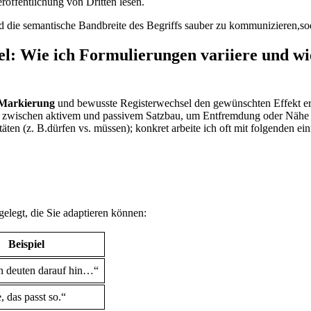
röffentlichung von Dritten lesen.
die semantische Bandbreite des Begriffs sauber zu kommunizieren,sodas
el: Wie ich Formulierungen⁣ variiere und wi
e Markierung
und bewusste Registerwechsel den gewünschten Effekt erzi
le zwischen aktivem und passivem⁤ Satzbau, um Entfremdung oder Nähe 
ten (z. B.dürfen vs. müssen); konkret arbeite ich oft mit folgenden ein
gelegt, die Sie adaptieren können:
Beispiel
n deuten darauf hin…“
, das passt so.“