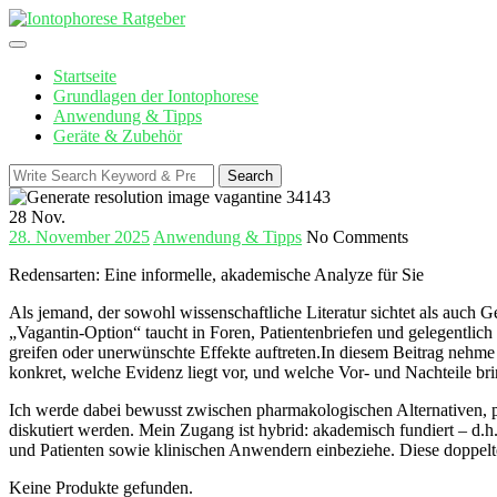
Skip
to
content
Startseite
Grundlagen der Iontophorese
Anwendung & Tipps
Geräte & Zubehör
Search
Search
for:
28
Nov.
28. November 2025
Anwendung & Tipps
No Comments
Redensarten: Eine informelle, akademische Analyze für Sie
Als jemand, der sowohl wissenschaftliche Literatur sichtet als auch‍ 
„Vagantin‑Option“ taucht in Foren, Patientenbriefen und gelegentlich 
greifen oder unerwünschte Effekte auftreten.In diesem Beitrag nehme i
konkret, welche Evidenz liegt vor, und welche Vor‑ und Nachteile bri
Ich werde ‍dabei bewusst zwischen pharmakologischen Alternativen, p
diskutiert werden. Mein Zugang ist hybrid: akademisch fundiert – ‍d.h
und Patienten sowie klinischen Anwendern einbeziehe.⁣ Diese​ doppel
Keine Produkte gefunden.