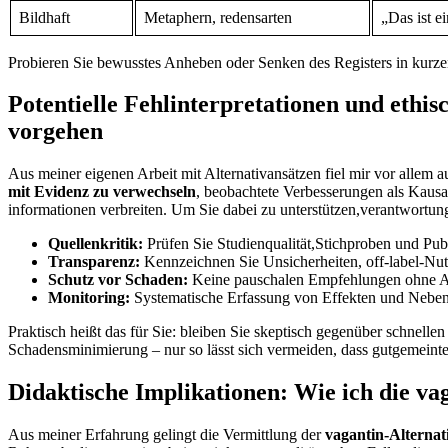
Bildhaft
Metaphern, redensarten
„Das​ ist e
Probieren Sie‍ bewusstes Anheben ⁤oder Senken des Registers in kur
Potentielle Fehlinterpretationen und ethi
vorgehen
Aus meiner eigenen Arbeit mit Alternativansätzen fiel mir vor allem a
mit Evidenz zu verwechseln
, beobachtete Verbesserungen als Kausa
informationen verbreiten. Um Sie dabei zu unterstützen,verantwortun
Quellenkritik:
Prüfen Sie Studienqualität,Stichproben und Publ
Transparenz:
Kennzeichnen Sie Unsicherheiten,⁤ off-label-Nutz
Schutz vor Schaden:
Keine pauschalen Empfehlungen ohne Auf
Monitoring:
Systematische Erfassung von Effekten und⁣ Neben
Praktisch heißt das für⁣ Sie: bleiben Sie skeptisch‌ gegenüber schnell
Schadensminimierung – nur ​so lässt sich vermeiden, dass gutgemeint
Didaktische Implikationen: Wie ⁤ich die va
Aus meiner Erfahrung⁢ gelingt die Vermittlung der
vagantin‑Alternat