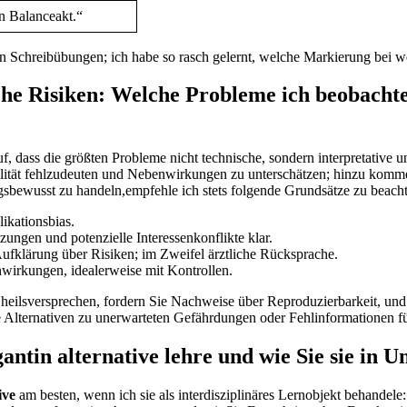
in Balanceakt.“
zen Schreibübungen; ich habe so rasch gelernt, welche Markierung bei 
sche Risiken: Welche Probleme ich beobacht
uf, dass die größten Probleme nicht technische, sondern interpretative
lität fehlzudeuten und Nebenwirkungen zu unterschätzen;‌ hinzu kommen
gsbewusst zu handeln,empfehle ich stets folgende Grundsätze​ zu beac
ikationsbias.
ungen und potenzielle Interessenkonflikte⁤ klar.
klärung über Risiken; im Zweifel ärztliche Rücksprache.
wirkungen, idealerweise mit Kontrollen.
en heilsversprechen, fordern Sie ⁤Nachweise über Reproduzierbarkeit,⁤ und
e Alternativen zu unerwarteten Gefährdungen oder Fehlinformationen f
gantin alternative lehre und wie Sie sie in 
ive
am besten,‌ wenn ich sie als⁢ interdisziplinäres Lernobjekt behandele:⁣