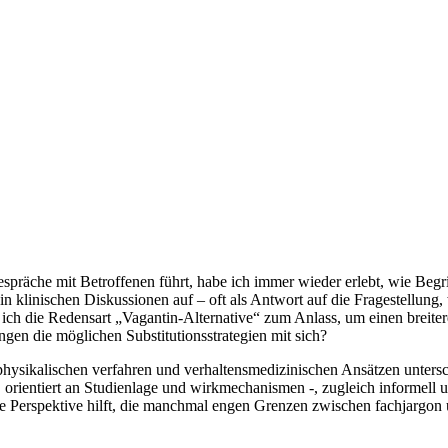
Gespräche mit Betroffenen führt, habe ich immer wieder erlebt, ‍wie Be
in klinischen Diskussionen auf – oft als Antwort auf die Fragestellung,
ch die ‌Redensart „Vagantin‑Alternative“‌ zum Anlass, um einen breiter
ngen die möglichen Substitutionsstrategien mit sich?
hysikalischen verfahren und verhaltensmedizinischen Ansätzen untersch
. orientiert an Studienlage und wirkmechanismen -, ⁤zugleich ⁣informell 
te Perspektive ⁣hilft, die manchmal engen Grenzen zwischen fachjargon