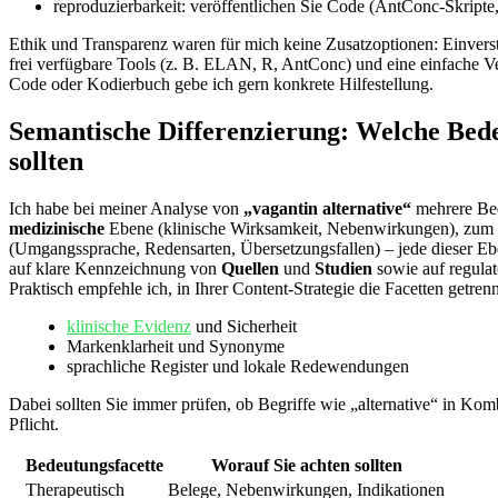
reproduzierbarkeit:‍ veröffentlichen Sie Code (AntConc-Skripte,
Ethik und Transparenz waren​ für mich keine⁢ Zusatzoptionen: Einverst
frei‍ verfügbare Tools (z. B. ELAN, R, AntConc) ‍und eine einfache V
Code oder Kodierbuch gebe⁣ ich⁣ gern konkrete Hilfestellung.
Semantische Differenzierung: Welche Bedeut
sollten
Ich habe bei meiner Analyse von⁣
„vagantin alternative“
mehrere Bed
medizinische
Ebene ⁢(klinische Wirksamkeit, Nebenwirkungen), zum
(Umgangssprache, ‍Redensarten, Übersetzungsfallen) – jede dieser Eb
auf klare Kennzeichnung‍ von
Quellen
und
Studien
sowie auf regulat
Praktisch empfehle ich, in ‌Ihrer Content‑Strategie die Facetten getrenn
klinische Evidenz
und Sicherheit
Markenklarheit und⁢ Synonyme
sprachliche Register und lokale Redewendungen
Dabei sollten Sie immer prüfen, ‍ob Begriffe wie „alternative“ in Ko
Pflicht.
Bedeutungsfacette
Worauf⁤ Sie achten sollten
Therapeutisch
Belege, Nebenwirkungen, Indikationen