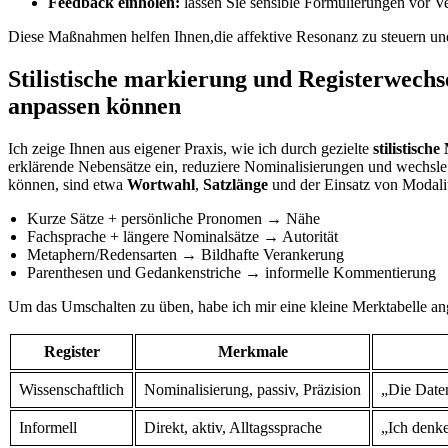
Feedback einholen:
lassen Sie sensible Formulierungen vor Ve
Diese Maßnahmen helfen Ihnen,die affektive Resonanz zu steuern und 
Stilistische markierung und Registerwechs
anpassen können
Ich zeige Ihnen aus eigener Praxis,‍ wie ich durch gezielte
stilistisch
erklärende Nebensätze ein, reduziere Nominalisierungen⁣ und‍ wechs
können, sind etwa
Wortwahl
,
Satzlänge
und der Einsatz von Modalitä
Kurze Sätze + persönliche Pronomen → ‍Nähe
Fachsprache + längere Nominalsätze ⁤→ Autorität
Metaphern/Redensarten → Bildhafte Verankerung
Parenthesen und Gedankenstriche → informelle Kommentierung
Um das‍ Umschalten zu üben, habe ich⁢ mir eine kleine ‌Merktabelle ⁢an
Register
Merkmale
Wissenschaftlich
Nominalisierung, ⁤passiv, Präzision
„Die Date
Informell
Direkt, aktiv, Alltagssprache
„Ich denke