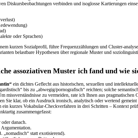
iven Diskursbeobachtungen verbinden und isoglosse⁣ Kartierungen einset
erlust)
 Redewendung)
rad)
alekte oder Sprachen)
inem kurzen ​Sozialprofil, führe Frequenzzählungen und Cluster-analyse
nten‌ belastbare ​Hypothesen über regionale Muster‌ und soziolinguistisch
che assoziativen Muster ich fand und wie s
antin“
ein dichtes Geflecht ⁤aus historischen, sexuellen und intellektuel
gardistisch“ bis zu ​„abwegig/pornografisch“ reichten; solche semantis
Um missverständnisse zu vermeiden, rate ich Ihnen‍ aus pragmatischen Gr
e klar, ob ein Ausdruck ironisch, ⁣analytisch oder wertend gemeint ‌ist
ein kurzes Vokabular-Checkverfahren in drei Schritten – Kontext prüfe
ktartig‍ zusammengefasst:
r oder danach.
r Argumentation.
. „nomadisch“ statt exotisierend).