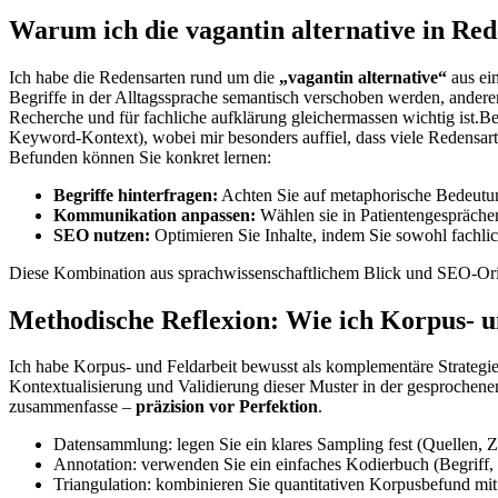
Warum ich die⁤ vagantin alternative in Re
Ich habe die Redensarten rund um die
„vagantin alternative“
aus ein
Begriffe in der Alltagssprache semantisch verschoben werden, andererse
Recherche ‍und für fachliche aufklärung gleichermassen wichtig ist.B
Keyword-Kontext), wobei mir besonders auffiel,⁣ dass viele Redensart
Befunden können Sie konkret lernen:
Begriffe hinterfragen:
Achten Sie auf metaphorische Bedeutung
Kommunikation anpassen:
Wählen sie in Patientengesprächen 
SEO nutzen:
Optimieren Sie Inhalte, indem Sie sowohl ⁤fachlic
Diese Kombination ​aus sprachwissenschaftlichem ‍Blick und SEO-Orien
Methodische Reflexion: Wie ich Korpus- u
Ich habe Korpus- und Feldarbeit bewusst als komplementäre Strategien
Kontextualisierung ⁢und Validierung dieser Muster‍ in der gesprochene
zusammenfasse –
präzision ‍vor Perfektion
.
Datensammlung: legen Sie ein klares Sampling⁢ fest (Quellen, 
Annotation: verwenden Sie ein einfaches Kodierbuch (Begriff, 
Triangulation:‍ kombinieren Sie‍ quantitativen Korpusbefund ⁢mi