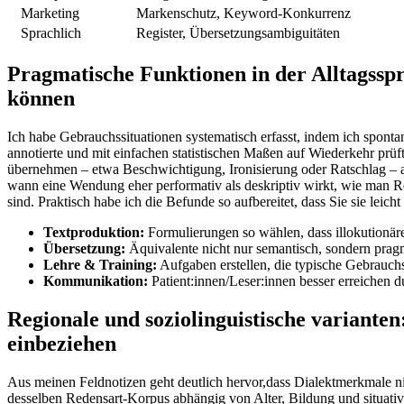
Marketing
Markenschutz, Keyword‑Konkurrenz
Sprachlich
Register, Übersetzungsambiguitäten
Pragmatische Funktionen in der Alltagsspra
können
Ich habe Gebrauchssituationen systematisch⁣ erfasst, indem ich‍ spon
annotierte und ‍mit einfachen statistischen ⁤Maßen auf Wiederkehr prüft
‌übernehmen – etwa Beschwichtigung, Ironisierung oder‌ Ratschlag – 
wann eine Wendung eher performativ als deskriptiv wirkt, wie man R
sind. Praktisch habe ich die Befunde so aufbereitet, dass Sie ⁤sie lei
Textproduktion:
Formulierungen so wählen, dass illokutionäre⁢ 
Übersetzung:
Äquivalente nicht nur ​semantisch, sondern prag
Lehre & Training:
Aufgaben ​erstellen, die typische ⁢Gebrauchs
Kommunikation:
Patient:innen/Leser:innen besser erreichen 
Regionale und soziolinguistische varianten
einbeziehen
Aus meinen Feldnotizen geht deutlich hervor,dass ⁣Dialektmerkmale ni
desselben Redensart-Korpus abhängig von⁤ Alter, Bildung und situativ