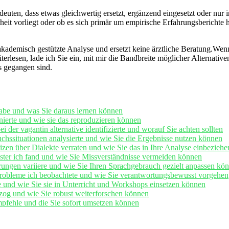
deuten, dass etwas gleichwertig ersetzt, ergänzend eingesetzt oder nur ‍i
eit vorliegt oder ob⁤ es sich primär um empirische Erfahrungsberichte h
 akademisch gestützte Analyse und ersetzt keine ärztliche Beratung.Wenn
erlesen, lade ​ich Sie ein, mit mir die Bandbreite möglicher Alternativ
s gegangen sind.
 habe und was Sie daraus lernen können
ierte und wie sie⁢ das reproduzieren können
er vagantin alternative identifizierte⁤ und worauf Sie achten ⁣sollten
hssituationen analysierte ‍und wie Sie ​die Ergebnisse nutzen können
zen über Dialekte verraten und wie Sie ⁤das in Ihre Analyse einbeziehe
ter ich fand und wie Sie Missverständnisse vermeiden können
erungen variiere und wie Sie Ihren Sprachgebrauch gezielt anpassen ‍kö
 Probleme ich beobachtete und wie Sie verantwortungsbewusst ⁤vorgehen
re und wie⁢ Sie sie in Unterricht und Workshops einsetzen können
og und ‍wie Sie⁣ robust weiterforschen können
fehle und die Sie sofort umsetzen⁢ können