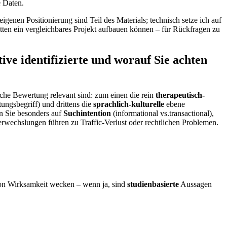
e Daten.
enen Positionierung sind Teil des Materials;⁢ technisch setze ich auf
tten⁣ ein vergleichbares Projekt aufbauen können – für Rückfragen zu
ve identifizierte und worauf Sie ‍achten
che Bewertung relevant sind: zum einen die rein⁢
therapeutisch-
ngsbegriff) und drittens die
sprachlich‑kulturelle
ebene
en Sie besonders auf
Suchintention
(informational vs.transactional),
erwechslungen führen zu Traffic‑Verlust oder rechtlichen Problemen.
g von Wirksamkeit wecken – wenn ja, sind
studienbasierte
Aussagen