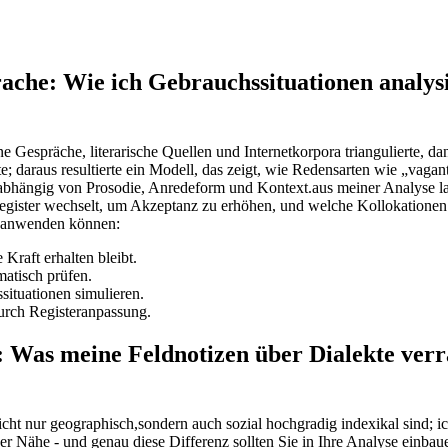
che: Wie ich Gebrauchssituationen ⁣analysi
tane Gespräche, literarische Quellen und Internetkorpora triangulierte,
e; daraus resultierte ein Modell, das zeigt, wie​ Redensarten ‍wie „vaga
abhängig von ‌Prosodie, Anredeform und Kontext.aus meiner⁣ Analyse las
egister wechselt, um Akzeptanz zu erhöhen, und welche Kollokationen
cht anwenden können:
Kraft​ erhalten bleibt.
matisch prüfen.
situationen⁤ simulieren.
durch Registeranpassung.
: Was meine Feldnotizen über Dialekte verra
cht nur geographisch,sondern auch sozial hochgradig indexikal sind; i
er Nähe -‍ und genau diese Differenz sollten Sie in Ihre Analyse einba