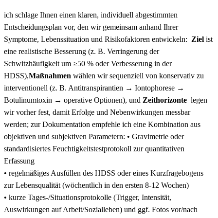
ich schlage Ihnen⁢ einen​ klaren, individuell‍ abgestimmten
Entscheidungsplan⁤ vor, den wir gemeinsam anhand Ihrer
Symptome, Lebenssituation ⁢und⁣ Risikofaktoren entwickeln: ‍
Ziel
ist⁣
eine realistische Besserung (z. B. Verringerung der
Schwitzhäufigkeit um ≥50 % oder Verbesserung in der
⁣HDSS),
Maßnahmen
‍wählen wir sequenziell ​von konservativ zu
interventionell (z. B. Antitranspirantien → Iontophorese →
‍Botulinumtoxin → operative Optionen), ⁤und
Zeithorizonte
⁤ legen
wir vorher fest, damit Erfolge und Nebenwirkungen messbar
werden; zur⁤ Dokumentation empfehle ⁢ich eine Kombination aus‍
objektiven ⁤und subjektiven Parametern: • ⁤Gravimetrie oder
standardisiertes Feuchtigkeitstestprotokoll zur quantitativen
Erfassung
•​ regelmäßiges Ausfüllen des HDSS oder eines Kurzfragebogens
zur ‌Lebensqualität (wöchentlich in den⁤ ersten 8-12 Wochen)
• kurze Tages-/Situationsprotokolle‍ (Trigger, Intensität,
Auswirkungen auf ​Arbeit/Sozialleben) und ggf. Fotos⁤ vor/nach