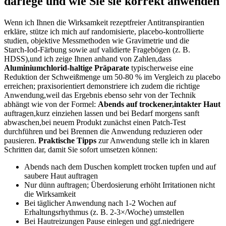
darlege und wie‌ Sie‍ sie‍ korrekt anwenden
Wenn ich Ihnen die Wirksamkeit rezeptfreier Antitranspirantien
erkläre, stütze ich mich auf randomisierte, placebo‑kontrollierte
studien, ‍objektive Messmethoden wie Gravimetrie und ​die
⁤Starch‑Iod‑Färbung sowie ⁢auf ⁢validierte Fragebögen (z. B.‌
HDSS),und ​ich zeige Ihnen​ anhand⁤ von Zahlen,dass
Aluminiumchlorid‑haltige Präparate
typischerweise eine
Reduktion der Schweißmenge ‍um 50-80 % ‌im Vergleich ⁢zu ‌placebo
erreichen; praxisorientiert demonstriere ich‍ zudem die richtige​
Anwendung,weil‍ das Ergebnis ebenso ​sehr von der​ Technik
‌abhängt wie‌ von der Formel:
Abends auf trockener,intakter Haut
auftragen,kurz einziehen​ lassen und bei Bedarf ​morgens sanft
abwaschen,bei neuem ⁤Produkt⁣ zunächst einen ​Patch‑Test
durchführen⁢ und bei ⁢Brennen die Anwendung reduzieren oder
pausieren.
Praktische ​Tipps
zur Anwendung stelle⁢ ich in klaren
Schritten dar,​ damit Sie sofort⁣ umsetzen können:
Abends nach dem ⁤Duschen komplett ⁤trocken⁢ tupfen und auf
saubere⁢ Haut​ auftragen
Nur⁣ dünn ⁤auftragen; Überdosierung​ erhöht Irritationen nicht
die Wirksamkeit
Bei⁢ täglicher Anwendung‍ nach 1-2 Wochen auf
Erhaltungsrhythmus (z. B. 2-3×/Woche) umstellen
Bei Hautreizungen​ Pause einlegen und ggf.niedrigere