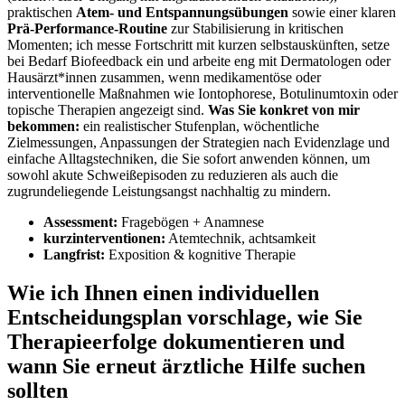
praktischen
Atem‑ und Entspannungsübungen
sowie einer ⁢klaren
Prä-Performance-Routine
zur Stabilisierung in kritischen
⁣Momenten; ich messe Fortschritt mit ⁢kurzen selbstauskünften, setze
⁣bei Bedarf Biofeedback ein und arbeite eng mit ⁤Dermatologen oder‍
Hausärzt*innen zusammen, wenn medikamentöse oder‌
interventionelle Maßnahmen ⁤wie ⁣Iontophorese, Botulinumtoxin oder
topische‌ Therapien angezeigt sind.⁤
Was Sie‌ konkret von mir
bekommen:
ein realistischer Stufenplan, wöchentliche
Zielmessungen, Anpassungen der Strategien nach Evidenzlage und
einfache Alltagstechniken, die Sie sofort anwenden⁤ können, um
sowohl akute Schweißepisoden zu reduzieren als auch die
zugrundeliegende Leistungsangst nachhaltig zu ⁢mindern.
Assessment:
⁢Fragebögen + Anamnese
kurzinterventionen:
⁣Atemtechnik, achtsamkeit
Langfrist:
Exposition & kognitive Therapie
Wie ich Ihnen einen individuellen
Entscheidungsplan‍ vorschlage, wie Sie
Therapieerfolge dokumentieren und
wann Sie erneut ärztliche ⁤Hilfe suchen
sollten