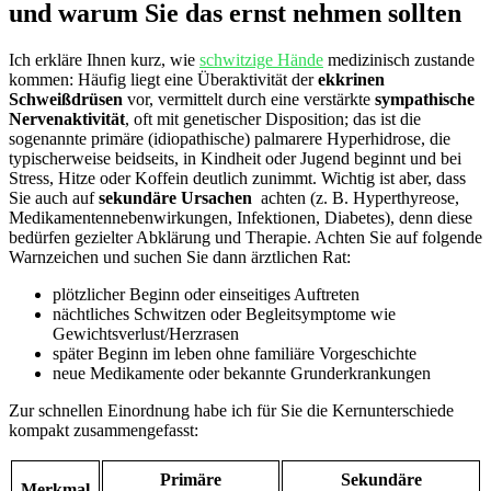
und warum ⁣Sie das​ ernst nehmen sollten
Ich erkläre Ihnen kurz, wie ‍
schwitzige Hände
medizinisch ⁤zustande
⁣kommen: Häufig liegt eine Überaktivität der
ekkrinen​
Schweißdrüsen
‍vor, vermittelt durch ‍eine verstärkte
sympathische
⁤Nervenaktivität
, oft mit genetischer Disposition; das‌ ist die
sogenannte primäre ⁢(idiopathische) palmarere Hyperhidrose, die
typischerweise beidseits, ‍in Kindheit oder Jugend beginnt und ⁢bei
Stress, Hitze oder Koffein deutlich zunimmt. ‌Wichtig ist aber,‍ dass
Sie auch ⁤auf
sekundäre Ursachen
​ achten (z. B. Hyperthyreose,
Medikamentennebenwirkungen, ‌Infektionen,⁢ Diabetes), denn diese
bedürfen gezielter Abklärung und Therapie. Achten Sie auf folgende
⁣Warnzeichen und suchen Sie⁤ dann ärztlichen Rat:
plötzlicher Beginn oder einseitiges Auftreten
nächtliches Schwitzen oder Begleitsymptome wie
Gewichtsverlust/Herzrasen
später Beginn im ⁢leben ohne familiäre⁤ Vorgeschichte
neue Medikamente oder bekannte Grunderkrankungen
Zur schnellen Einordnung habe ich für Sie ​die ⁢Kernunterschiede
⁣kompakt ‌zusammengefasst:
Primäre
Sekundäre
Merkmal