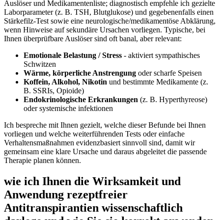
Auslöser und Medikamentenliste; diagnostisch empfehle ich gezielte
Laborparameter‌ (z. B. TSH, Blutglukose) ‌und gegebenenfalls einen
Stärkefilz‑Test sowie ​eine neurologische/medikamentöse Abklärung,
wenn Hinweise auf sekundäre Ursachen vorliegen. Typische, bei
Ihnen‍ überprüfbare Auslöser sind oft banal, aber relevant:
Emotionale Belastung / Stress
‌- aktiviert ‍sympathisches​
Schwitzen
Wärme, körperliche ⁤Anstrengung
oder⁣ scharfe Speisen
Koffein, Alkohol, ‍Nikotin
und bestimmte Medikamente (z.
B. SSRIs, Opioide)
Endokrinologische⁣ Erkrankungen
(z. B. Hyperthyreose)
oder systemische infektionen
Ich bespreche mit Ihnen gezielt, welche dieser⁣ Befunde​ bei⁣ Ihnen‍
vorliegen und welche⁣ weiterführenden Tests oder‍ einfache
Verhaltensmaßnahmen evidenzbasiert sinnvoll sind, damit wir⁢
gemeinsam eine klare Ursache ​und daraus abgeleitet die⁤ passende
⁤Therapie planen ‌können.
wie ich Ihnen die Wirksamkeit ​und
Anwendung rezeptfreier
Antitranspirantien wissenschaftlich