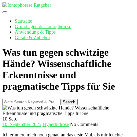
Skip
to
content
Startseite
Grundlagen der Iontophorese
Anwendung & Tipps
Geräte & Zubehör
Was tun gegen schwitzige
Hände? Wissenschaftliche
Erkenntnisse und
pragmatische Tipps für Sie
Search
Search
for:
10
Sep.
10. September 2025
Hyperhidrose
No Comments
Ich erinnere⁤ mich noch genau an das erste ‍Mal, als mir feuchte