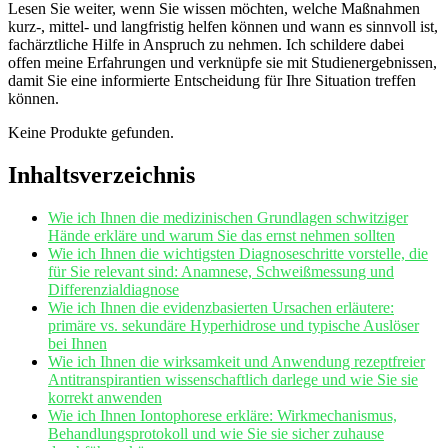
Lesen Sie weiter, ‍wenn Sie ​wissen möchten, welche Maßnahmen
kurz-, mittel-⁣ und langfristig helfen⁣ können ⁣und⁢ wann‌ es sinnvoll ist,⁤
fachärztliche Hilfe in⁢ Anspruch zu‌ nehmen. Ich‌ schildere dabei
offen meine ​Erfahrungen und verknüpfe​ sie mit Studienergebnissen,
damit Sie eine informierte Entscheidung für​ Ihre Situation treffen
können.
Keine Produkte gefunden.
Inhaltsverzeichnis
Wie ⁢ich Ihnen die‍ medizinischen Grundlagen schwitziger
Hände erkläre und warum Sie das ernst nehmen sollten
Wie ich Ihnen die wichtigsten Diagnoseschritte vorstelle, die
‌für Sie relevant sind:⁤ Anamnese,​ Schweißmessung und
Differenzialdiagnose
Wie ⁢ich ⁤Ihnen die evidenzbasierten ​Ursachen erläutere:
⁤primäre vs. sekundäre Hyperhidrose und typische Auslöser
bei Ihnen
Wie ich Ihnen⁣ die wirksamkeit und‍ Anwendung ‌rezeptfreier
Antitranspirantien wissenschaftlich darlege‌ und wie Sie sie
⁢korrekt anwenden
Wie ich Ihnen ‍Iontophorese ‍erkläre: Wirkmechanismus,
Behandlungsprotokoll und wie Sie sie sicher zuhause