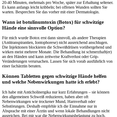
20-40 Minuten, mehrmals pro Woche, später zur Erhaltung seltener.‍
Es kann anfangs leicht⁤ kribbeln; bei offenen⁣ Wunden⁤ sollten​ Sie
warten. Besprechen Sie ⁢das vorher mit ⁣einer Dermatologin.
Wann ⁤ist botulinumtoxin⁢ (Botox) für schwitzige
Hände eine sinnvolle ​Option?
Für‍ mich wurde⁤ Botox⁢ erst dann ⁤sinnvoll, als andere ‍Therapien
(Antitranspirantien, Iontophorese) nicht ausreichend‍ anschlugen.
‍Die Injektionen ⁤blockieren die Schweißdrüsen vorübergehend und⁣
wirken meist mehrere Monate. Die Behandlung ist schmerzhaft(er)
an den Händen und kann‌ zeitweise Kraftverlust oder‍ Grip-
Veränderungen verursachen. Lassen Sie sich vorab ausführlich ⁣von
einer fachärztin beraten.
Können ‍Tabletten gegen schwitzige Hände helfen
und welche Nebenwirkungen hatte‍ ich erlebt?
Ich habe ⁢mit ‌Anticholinergika nur ​kurz Erfahrungen – ‍sie können
den allgemeinen Schweiß ⁣reduzieren, haben⁢ aber oft
Nebenwirkungen wie‌ trockener Mund, Harnverhalt‍ oder
Sehstörungen. Deshalb empfehle ich die Einnahme​ nur in⁣
Absprache mit einer Ärztin und wenn lokale Behandlungen nicht
⁤ausreichen. Bei mir war die Nebenwirkungsbelastung zu hoch,