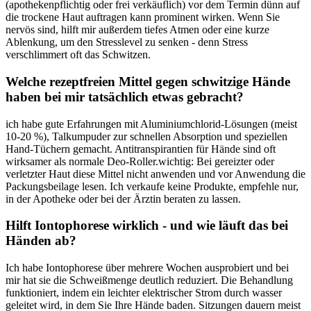
(apothekenpflichtig oder frei⁣ verkäuflich) ⁤vor dem Termin dünn auf​
die⁢ trockene Haut auftragen kann prominent ⁣wirken. Wenn Sie
nervös ⁤sind, hilft mir außerdem tiefes Atmen oder⁣ eine kurze
Ablenkung, ‍um den Stresslevel zu senken -⁣ denn Stress
verschlimmert‍ oft das Schwitzen.
Welche ​rezeptfreien Mittel gegen schwitzige Hände
haben ⁤bei mir tatsächlich etwas‍ gebracht?
ich ⁤habe gute ‍Erfahrungen mit Aluminiumchlorid-Lösungen (meist
10-20 %), Talkumpuder zur schnellen Absorption und speziellen
Hand-Tüchern ​gemacht. Antitranspirantien für Hände sind oft
wirksamer als normale Deo-Roller.wichtig:⁣ Bei gereizter oder
verletzter Haut diese Mittel nicht anwenden und vor Anwendung die
Packungsbeilage lesen. Ich verkaufe keine⁣ Produkte,​ empfehle ⁢nur,
in der Apotheke oder ‍bei der Ärztin ​beraten‍ zu ​lassen.
Hilft ⁢Iontophorese​ wirklich ‌- und wie ⁣läuft das bei
Händen ab?
Ich habe Iontophorese‍ über⁢ mehrere Wochen⁣ ausprobiert und bei
mir hat sie ‌die ‍Schweißmenge deutlich reduziert. ‌Die ⁣Behandlung
funktioniert, indem ein leichter ⁢elektrischer Strom‌ durch⁤ wasser
geleitet ⁣wird, in dem Sie ⁢Ihre ⁤Hände ⁢baden. Sitzungen dauern​ meist