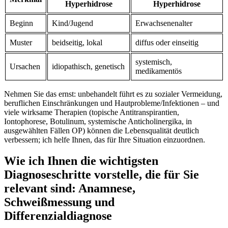
Hyperhidrose
⁢Hyperhidrose
Beginn
Kind/Jugend
Erwachsenenalter
Muster
beidseitig, lokal
diffus oder‌ einseitig
systemisch,
Ursachen
idiopathisch, genetisch
medikamentös
Nehmen Sie das ernst:⁢ unbehandelt führt es zu sozialer Vermeidung,
beruflichen Einschränkungen‍ und Hautprobleme/Infektionen – und
viele wirksame Therapien (topische Antitranspirantien,
Iontophorese, Botulinum, ⁤systemische⁣ Anticholinergika, in
ausgewählten Fällen OP) können die Lebensqualität ​deutlich
verbessern; ich helfe Ihnen, ⁢das für Ihre Situation einzuordnen.
Wie ich Ihnen die wichtigsten
‍Diagnoseschritte vorstelle, die für Sie
relevant sind: Anamnese,
Schweißmessung und
Differenzialdiagnose