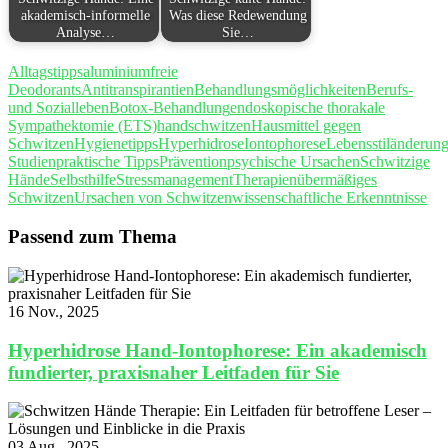
akademisch-informelle
Was diese Redewendung
Analyse…
Sie…
Alltagstipps
aluminiumfreie
Deodorants
Antitranspirantien
Behandlungsmöglichkeiten
Berufs-
und Sozialleben
Botox-Behandlung
endoskopische thorakale
Sympathektomie (ETS)
handschwitzen
Hausmittel gegen
Schwitzen
Hygienetipps
Hyperhidrose
Iontophorese
Lebensstiländerun
Studien
praktische Tipps
Prävention
psychische Ursachen
Schwitzige
Hände
Selbsthilfe
Stressmanagement
Therapien
übermäßiges
Schwitzen
Ursachen von Schwitzen
wissenschaftliche Erkenntnisse
Passend zum Thema
16 Nov., 2025
Hyperhidrose Hand-Iontophorese: Ein akademisch
fundierter, praxisnaher Leitfaden für Sie
03 Aug., 2025