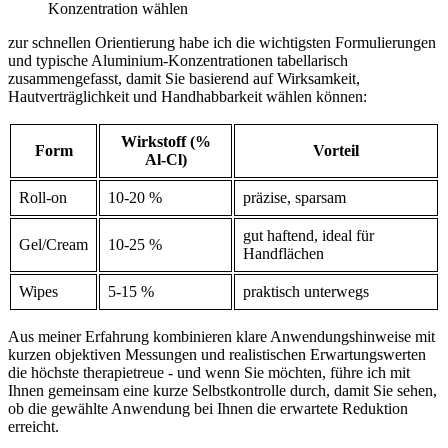
Konzentration wählen
zur ⁤schnellen ⁢Orientierung ​habe ich die wichtigsten Formulierungen
und ⁤typische⁢ Aluminium‑Konzentrationen tabellarisch‍
zusammengefasst, ⁣damit Sie basierend auf Wirksamkeit,
⁣Hautverträglichkeit⁣ und Handhabbarkeit wählen können:
Wirkstoff (%
Form
Vorteil
Al‑Cl)
Roll‑on
10-20⁣ %
präzise, sparsam
gut haftend, ideal für
Gel/Cream
10-25 %
Handflächen
Wipes
5-15 %
praktisch ‌unterwegs
Aus meiner​ Erfahrung kombinieren klare ‌Anwendungshinweise ‍mit
kurzen objektiven Messungen und realistischen ‌Erwartungswerten
die höchste therapietreue -‌ und⁢ wenn ‍Sie möchten, führe ich mit
Ihnen gemeinsam⁣ eine kurze Selbstkontrolle durch, damit ⁢Sie​ sehen,
ob die gewählte Anwendung bei Ihnen ⁤die erwartete⁤ Reduktion
erreicht.