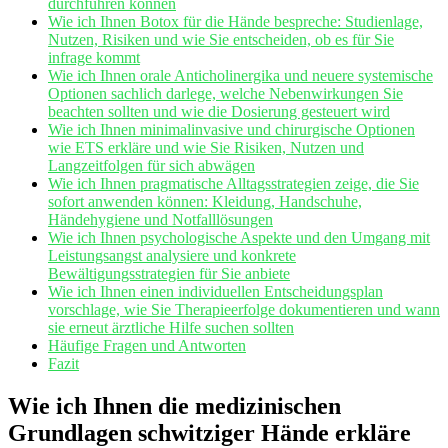
durchführen können
Wie ich Ihnen⁣ Botox für die Hände bespreche: ⁣Studienlage,
Nutzen, Risiken und wie Sie entscheiden, ob‌ es‍ für Sie
infrage kommt
Wie ich Ihnen orale‌ Anticholinergika und ⁤neuere systemische
Optionen sachlich darlege, welche Nebenwirkungen Sie
beachten‌ sollten ⁣und wie die Dosierung gesteuert ‌wird
Wie ich Ihnen minimalinvasive ​und chirurgische Optionen
wie ETS erkläre und wie Sie Risiken, Nutzen und
Langzeitfolgen​ für sich abwägen
Wie ich‍ Ihnen pragmatische ⁣Alltagsstrategien ‌zeige, die Sie
sofort anwenden können: Kleidung, Handschuhe,
Händehygiene ⁢und ​Notfalllösungen
Wie ⁢ich⁤ Ihnen psychologische Aspekte und den Umgang ⁤mit
Leistungsangst analysiere und konkrete
Bewältigungsstrategien ​für Sie​ anbiete
Wie ich Ihnen einen individuellen Entscheidungsplan
vorschlage, wie⁢ Sie ⁣Therapieerfolge dokumentieren und wann
sie erneut ärztliche Hilfe ‌suchen sollten
Häufige ​Fragen und Antworten
Fazit
Wie ich Ihnen die ​medizinischen​
Grundlagen schwitziger Hände erkläre