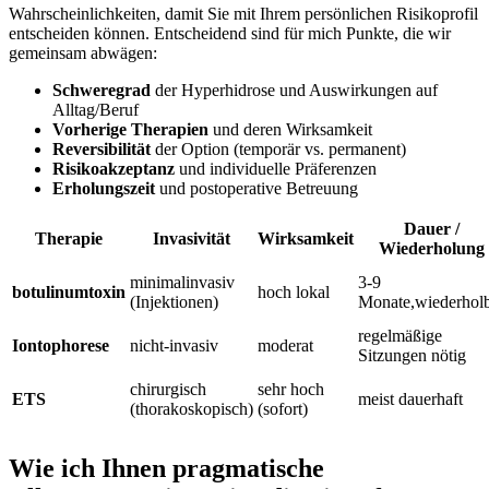
Wahrscheinlichkeiten,‍ damit Sie mit⁣ Ihrem persönlichen Risikoprofil
​entscheiden ‌können. Entscheidend sind für mich Punkte, die wir
gemeinsam ⁣abwägen:
Schweregrad
der Hyperhidrose und Auswirkungen ⁤auf
Alltag/Beruf
Vorherige Therapien
und ⁢deren Wirksamkeit
Reversibilität
der Option (temporär vs. permanent)
Risikoakzeptanz
und individuelle Präferenzen
Erholungszeit
und postoperative⁢ Betreuung
Dauer /
Therapie
Invasivität
Wirksamkeit
Wiederholung
minimalinvasiv‍
3-9
botulinumtoxin
hoch lokal
(Injektionen)
Monate,wiederhol
regelmäßige
Iontophorese
nicht-invasiv
moderat
Sitzungen nötig
chirurgisch
sehr‍ hoch
ETS
meist dauerhaft
(thorakoskopisch)
(sofort)
Wie ich Ihnen pragmatische ​