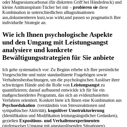
oder Magnesiumcarbonat (für diskreten ‌Griff ‌bei Händedruck) und
kleine Antitranspirant-Tücher bei mir –
probieren sie
diese
Kombination⁤ in⁣ unterschiedlichen alltagssituationen
aus,dokumentieren ‍kurz,was wirkt,und passen so pragmatisch Ihre
individuelle Strategie an.
Wie ich Ihnen psychologische Aspekte
und den‌ Umgang mit Leistungsangst
analysiere und‍ konkrete
Bewältigungsstrategien für Sie anbiete
Ich ​gehe systematisch vor: ⁣Zu Beginn erhebe ich Ihre persönliche
⁤Vorgeschichte und nutze⁢ standardisierte Fragebögen sowie
⁤Verhaltensbeobachtungen, um die psychologischen​ Auslöser‌ ihrer
⁤schwitzigen Hände und die Rolle von
Leistungsangst
zu
quantifizieren; darauf aufbauend ​entwickle ​ich für Sie ein
maßgeschneidertes Programm, ‍das‍ sich an evidenzbasierten
Verfahren orientiert. Konkret ⁤biete ich⁢ Ihnen eine Kombination aus
Psychoedukation
​ (verständnis ​von Stressreaktionen und
sympathischer⁢ Aktivität),
kognitiver Umstrukturierung
(Identifikation und‌ Modifikation leistungsängstlicher Gedanken),
gezielten‌
Expositions- und Verhaltensexperimenten
‌
(stufenweiser Umgang⁢ mit angstauslösenden Situationen),