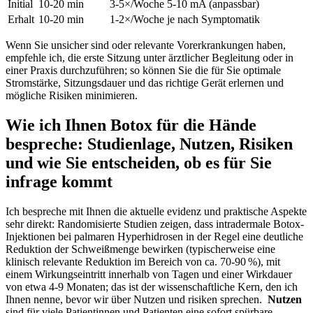
Initial
10-20 min
3-5×/Woche
5-10 mA (anpassbar)
Erhalt
10-20 min
1-2×/Woche
je nach Symptomatik
Wenn Sie unsicher sind oder relevante⁢ Vorerkrankungen haben,
empfehle ich, die ​erste Sitzung unter ärztlicher​ Begleitung oder in
einer Praxis durchzuführen; so ‍können Sie die für Sie optimale⁤
Stromstärke,​ Sitzungsdauer ​und das richtige‍ Gerät erlernen und‍
mögliche‍ Risiken minimieren.
Wie ich Ihnen Botox für die Hände
bespreche: Studienlage, Nutzen, Risiken
und wie Sie ⁤entscheiden,​ ob es für ⁢Sie⁣
infrage kommt
Ich⁢ bespreche mit⁤ Ihnen⁢ die aktuelle evidenz‌ und praktische Aspekte
sehr​ direkt:​ Randomisierte Studien zeigen, dass intradermale ​Botox-
Injektionen bei palmaren Hyperhidrosen in der Regel eine deutliche
‍Reduktion der​ Schweißmenge bewirken‍ (typischerweise eine
klinisch ⁣relevante Reduktion im Bereich von ca.‍ 70-90 %), mit
einem Wirkungseintritt innerhalb ⁤von Tagen und einer⁣ Wirkdauer⁤
von etwa 4-9 Monaten; das ist der wissenschaftliche​ Kern, den ich
Ihnen nenne, bevor wir über Nutzen und ⁣risiken sprechen. ⁤
Nutzen
sind für viele Patientinnen und ⁢Patienten eine sofort spürbare