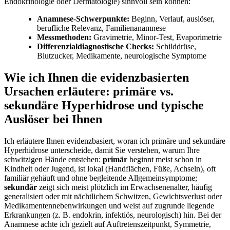
‌Endokrinologie oder Dermatologie)⁣ sinnvoll sein⁢ können:
Anamnese-Schwerpunkte:
Beginn, Verlauf,​ auslöser,
berufliche Relevanz, Familienanamnese
Messmethoden:
Gravimetrie, Minor-Test, Evaporimetrie
Differenzialdiagnostische Checks:
Schilddrüse,
Blutzucker, Medikamente, neurologische Symptome
Wie ich Ihnen die⁣ evidenzbasierten⁣
Ursachen erläutere: primäre vs.
sekundäre Hyperhidrose und typische⁢
Auslöser bei Ihnen
Ich erläutere‍ Ihnen evidenzbasiert, woran ich primäre und sekundäre
Hyperhidrose‌ unterscheide, damit Sie verstehen, warum Ihre
schwitzigen Hände entstehen:
primär
‌beginnt meist schon in
Kindheit⁢ oder Jugend,‍ ist lokal (Handflächen,⁤ Füße, Achseln), oft
‌familiär ‍gehäuft ​und ohne ‍begleitende Allgemeinsymptome;
sekundär
zeigt sich ⁢meist plötzlich ⁤im‍ Erwachsenenalter, häufig
generalisiert oder mit nächtlichem Schwitzen, Gewichtsverlust ‌oder
Medikamentennebenwirkungen und weist auf ⁤zugrunde liegende
‍Erkrankungen ‍(z. B.⁢ endokrin, infektiös, neurologisch) ​hin. Bei der
Anamnese achte ‍ich‍ gezielt⁣ auf Auftretenszeitpunkt, Symmetrie,