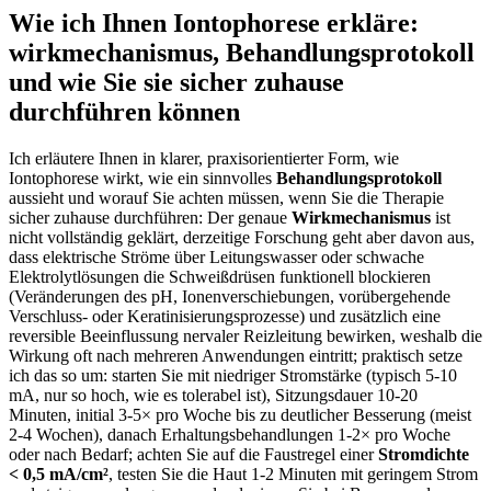
Wie ich ‌Ihnen Iontophorese erkläre:
wirkmechanismus, Behandlungsprotokoll
und wie Sie ⁢sie sicher zuhause‍
durchführen können
Ich ‌erläutere Ihnen in ‌klarer, praxisorientierter Form, wie
Iontophorese wirkt, wie ein sinnvolles
Behandlungsprotokoll
aussieht ‍und⁤ worauf Sie achten müssen, wenn Sie die Therapie
sicher zuhause durchführen: Der genaue⁣
Wirkmechanismus
ist
nicht vollständig geklärt, derzeitige Forschung geht aber‌ davon ⁢aus,
dass ‍elektrische Ströme über Leitungswasser oder ‌schwache
Elektrolytlösungen die Schweißdrüsen funktionell blockieren
(Veränderungen des​ pH, Ionenverschiebungen, vorübergehende
Verschluss- oder Keratinisierungsprozesse) und zusätzlich eine
reversible Beeinflussung⁣ nervaler Reizleitung bewirken, weshalb die
Wirkung oft nach mehreren Anwendungen eintritt;‌ praktisch setze
ich das so ⁤um: starten Sie mit‌ niedriger Stromstärke (typisch 5-10
⁢mA, nur so hoch, ‍wie es tolerabel ist), Sitzungsdauer 10-20
Minuten, initial 3-5× pro Woche bis zu deutlicher Besserung (meist
2-4 Wochen), danach ⁣Erhaltungsbehandlungen 1-2× pro ‌Woche
oder​ nach Bedarf;⁢ achten Sie⁤ auf die Faustregel einer
Stromdichte
<‍ 0,5 mA/cm²
, testen Sie⁢ die Haut 1-2 Minuten ⁣mit geringem Strom