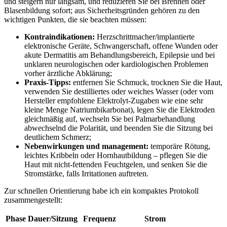
und steigern nur langsam, und reduzieren Sie bei Brennen oder
Blasenbildung sofort; aus Sicherheitsgründen gehören zu ​den
wichtigen Punkten, die sie beachten müssen:
Kontraindikationen:
Herzschrittmacher/implantierte
elektronische Geräte, Schwangerschaft,⁢ offene ⁣Wunden oder
akute Dermatitis am Behandlungsbereich, Epilepsie und bei
unklaren neurologischen oder kardiologischen Problemen
vorher ärztliche⁣ Abklärung;
Praxis-Tipps:
entfernen⁤ Sie Schmuck, trocknen⁣ Sie ⁤die Haut,
verwenden Sie destilliertes oder​ weiches Wasser ⁤(oder vom
Hersteller empfohlene Elektrolyt‑Zugaben wie eine sehr
kleine Menge ‌Natriumbikarbonat), ⁤legen Sie die Elektroden
⁢gleichmäßig‍ auf, wechseln Sie bei Palmarbehandlung
⁣abwechselnd die Polarität, und beenden‌ Sie die Sitzung bei
deutlichem Schmerz;
Nebenwirkungen und management:
temporäre Rötung,
‍leichtes Kribbeln oder Hornhautbildung – pflegen Sie‍ die
Haut mit nicht‑fettenden Feuchtgelen, und‌ senken Sie die
Stromstärke, falls Irritationen auftreten.
Zur schnellen Orientierung habe ich ein kompaktes⁣ Protokoll
zusammengestellt:
Phase
Dauer/Sitzung
Frequenz
Strom