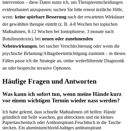
intervention – diese Daten nutze ich, um Therapieentscheidungen
evidenzbasiert anzupassen; suchen Sie ‍bitte erneut ärztliche ⁣Hilfe,
wenn ⁢
keine spürbare Besserung
nach der erwarteten Wirkdauer
der gewählten therapie eintritt (z.⁢ B. 4-8 Wochen bei topischen
Maßnahmen, 8-12 Wochen bei ⁣Iontophorese, 3 ‍monate ⁤nach
Botulinumtoxin),​ bei
neuen oder ‍zunehmenden‍
Nebenwirkungen
, bei rascher⁤ Verschlechterung oder wenn die
‍psychische ⁣Belastung/Alltagsbeeinträchtigung zunimmt – in diesen‌
Fällen​ passe ich die Strategie an, ordne weiterführende Diagnostik
an oder ​bespreche⁣ invasive Optionen.
Häufige Fragen und Antworten
Was kann ich sofort tun, wenn meine ⁢Hände kurz⁣
vor einem wichtigen Termin wieder nass ​werden?
Ich ‍habe gelernt, dass schnelle Maßnahmen oft helfen: ‍Hände
gründlich mit Seife​ waschen, gut abtrocknen und ​ein ⁤kleines
Papiertaschentuch oder Antitranspirant-Feuchttuch in die Tasche
stecken. Ein aluminiumchlorid-haltiges antitranspirant‌