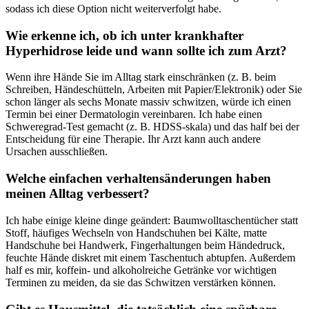
sodass ich diese⁣ Option ​nicht‌ weiterverfolgt habe.
Wie erkenne ich, ob ich unter krankhafter
Hyperhidrose leide und wann sollte‌ ich zum ⁢Arzt?
Wenn ihre Hände Sie ‍im Alltag stark ​einschränken (z. ⁤B. beim
‌Schreiben, Händeschütteln, ‍Arbeiten‌ mit Papier/Elektronik) oder Sie‍
schon länger als sechs Monate massiv ‍schwitzen, ⁢würde‌ ich einen
Termin ​bei einer Dermatologin⁢ vereinbaren. Ich habe‌ einen ​
Schweregrad-Test gemacht (z. B. HDSS-skala) und ⁤das half bei der
Entscheidung für eine Therapie. Ihr‌ Arzt kann auch andere⁤
Ursachen ⁤ausschließen.
Welche einfachen verhaltensänderungen haben
meinen‌ Alltag verbessert?
Ich habe einige kleine‌ dinge geändert: Baumwolltaschentücher statt⁣
Stoff, häufiges Wechseln von Handschuhen ​bei Kälte, ⁢matte
Handschuhe bei ⁣Handwerk, Fingerhaltungen beim Händedruck,
feuchte Hände⁤ diskret mit einem Taschentuch abtupfen. Außerdem
half es mir, koffein- und⁢ alkoholreiche Getränke vor wichtigen
Terminen zu‌ meiden, da sie das ⁣Schwitzen ⁢verstärken⁣ können.