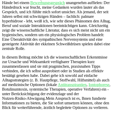
Hände bei einem
Bewerbungsgespräch
unangenehm auffielen:‍ Der
Händedruck war feucht, meine Gedanken wurden lauter als das
Gespräch, und‍ ich fühlte mich sofort unsicher. Als jemand, der ​seit
Jahren⁣ selbst ⁣mit schwitzigen Händen – fachlich: palmare
⁤hyperhidrose ​- lebt,⁢ weiß ich, wie sehr ⁣dieses Phänomen den ⁣Alltag,
Beruf und soziale Interaktionen beeinträchtigen kann. ​Gleichzeitig
zeigt die wissenschaftliche Literatur, dass‌ es sich meist nicht um ein
hygienisches, sondern um ein physiologisches Problem handelt:
‌Eine Überaktivität des sympathischen Nervensystems und eine
gesteigerte ‍Aktivität der ekkrinen Schweißdrüsen⁢ spielen dabei​ eine
‍zentrale Rolle.
In diesem Beitrag⁤ möchte ich die wissenschaftlichen ⁢Erkenntnisse
zur Ursache und Wirksamkeit‌ verfügbarer Therapien kurz‌
zusammenfassen‌ und sie ​mit pragmischen,⁤ praxisnahen Tipps
verbinden, die⁢ ich selbst ausprobiert oder in⁢ Studien als effektiv⁢
bestätigt gesehen habe. Dabei gehe ⁤ich sowohl auf einfache
Alltagsstrategien (z. ⁣B. Hautpflege, Stoffwahl, ⁤Hilfsmittel)⁢ als auch‌
auf medizinische Optionen⁣ (lokale
Antitranspirantien
,
Iontophorese
,
Botulinumtoxin, systemische Therapien, operative Verfahren) ein ⁣-
unter Berücksichtigung der evidenzlage und der
Nutzen‑Risiko‑Abwägung.Mein Anspruch ⁢ist ‌es, ‍Ihnen fundierte
Informationen zu bieten, die Sie sofort umsetzen können, ohne den
Blick für weiterführende, ärztlich begleitete Optionen zu verlieren.