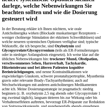
darlege, welche⁤ Nebenwirkungen Sie
beachten⁤ sollten und wie die Dosierung
gesteuert​ wird
In der Beratung‍ erkläre ich Ihnen ⁤nüchtern,⁤ wie orale⁤
Anticholinergika wirken ⁣(Blockade muskarinerger‍ Rezeptoren –
weniger cholinerge Stimulation der ekkrinen Schweißdrüsen) und
welche ‌neueren systemischen Optionen verfügbar sind; typische ​
Wirkstoffe, die ich‍ bespreche, sind
Oxybutynin
und⁢
Glycopyrrolate/Glycopyrronium
(teils als ER‑Formulierungen
oder in niedriger ⁤Anfangsdosis‌ eingesetzt). Ich weise klar auf die
üblichen ⁢Nebenwirkungen hin:
trockener Mund, Obstipation,
verschwommenes Sehen, Harnverhalt, ​Tachykardie,
Hitzeintoleranz und bei älteren ⁣Patienten kognitive
Beeinträchtigungen
, und⁤ nenne⁢ Kontraindikationen‌ wie
engwinkeliges Glaukom, schwere⁤ prostatahypertrophie, Myasthenia
gravis oder⁢ relevante Brady-/Tachyarrhythmien; ‍auch auf⁢
Wechselwirkungen mit anderen anticholinergen Medikamenten
achte ich. Meine‌ Dosierungsstrategie ist pragmatisch: niedrig⁤
beginnen (z. B. ⁣oxybutynin⁤ 2,5 mg abends⁣ oder​ Glycopyrrolate 1
mg zweimal⁤ täglich), ‍langsam titrieren bis ​zur Wirkung oder bis
Verhaltenseffekten auftreten, bevorzugt ER‑Präparate zur Reduktion‌
von Spitzenwirkspiegeln, und gegebenenfalls abends​ einnehmen