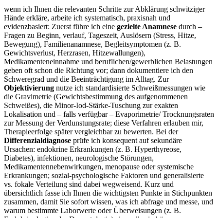
wenn⁢ ich Ihnen die relevanten Schritte zur Abklärung schwitziger
Hände erkläre, arbeite ich systematisch, praxisnah⁢ und
evidenzbasiert: ⁤Zuerst ⁤führe ich ​eine
gezielte Anamnese
durch –
Fragen zu Beginn, verlauf,⁣ Tageszeit, Auslösern (Stress, Hitze,
Bewegung), Familienanamnese,⁤ Begleitsymptomen (z.‌ B.
Gewichtsverlust, Herzrasen, Hitzewallungen),
⁢Medikamenteneinnahme und beruflichen/gewerblichen Belastungen
geben oft schon die Richtung vor; dann dokumentiere ich⁤ den
Schweregrad und‌ die Beeinträchtigung im Alltag. Zur
Objektivierung
nutze ich standardisierte Schweißmessungen wie
die Gravimetrie (Gewichtsbestimmung des ⁢aufgenommenen
Schweißes), die Minor-Iod-Stärke-Tuschung zur exakten
Lokalisation und – falls verfügbar – Evaporimetrie/ ⁤Trocknungsraten
zur⁤ Messung der Verdunstungsrate; diese Verfahren erlauben mir,
Therapieerfolge ⁣später vergleichbar zu bewerten. Bei der
Differenzialdiagnose
prüfe ich ​konsequent auf sekundäre‍
Ursachen: endokrine Erkrankungen (z. B. Hyperthyreose,
Diabetes), ⁣infektionen, neurologische Störungen,
Medikamentennebenwirkungen, menopause oder​ systemische
Erkrankungen; sozial-psychologische Faktoren und generalisierte
vs. fokale Verteilung ‍sind dabei wegweisend. Kurz und
⁤übersichtlich fasse ich Ihnen die ⁤wichtigsten Punkte in Stichpunkten⁣
zusammen, damit Sie⁢ sofort‌ wissen, was ich abfrage und messe, und
warum bestimmte Laborwerte ‍oder ​Überweisungen (z. ‌B.