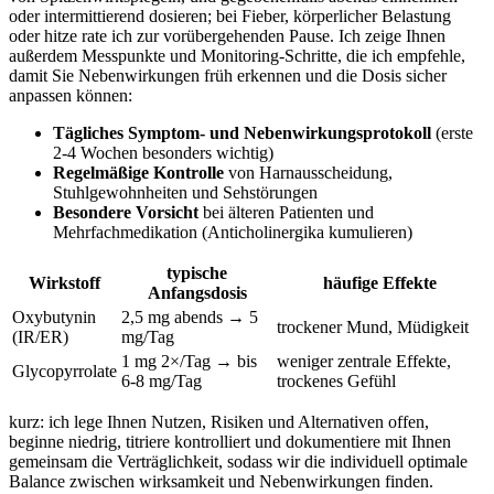
oder intermittierend dosieren; bei Fieber, körperlicher Belastung
oder ⁣hitze rate ich⁤ zur vorübergehenden Pause. ‌Ich zeige Ihnen
außerdem Messpunkte und Monitoring‑Schritte, die ich empfehle,
damit Sie Nebenwirkungen früh erkennen und die Dosis sicher
anpassen⁤ können:
Tägliches Symptom‑ und Nebenwirkungsprotokoll
‌(erste
2-4 Wochen besonders wichtig)
Regelmäßige‍ Kontrolle
von‌ Harnausscheidung,
⁤Stuhlgewohnheiten und Sehstörungen
Besondere Vorsicht
bei älteren Patienten und
Mehrfachmedikation (Anticholinergika kumulieren)
typische​
Wirkstoff
häufige Effekte
Anfangsdosis
Oxybutynin
2,5 ⁤mg abends → 5
trockener⁤ Mund, ⁤Müdigkeit
(IR/ER)
mg/Tag
1 mg 2×/Tag → bis
weniger zentrale ⁤Effekte,⁣
Glycopyrrolate
6-8 mg/Tag
trockenes Gefühl
kurz: ich‍ lege Ihnen ⁤Nutzen, Risiken und Alternativen offen,
beginne ‌niedrig, titriere kontrolliert und dokumentiere mit Ihnen
gemeinsam die⁤ Verträglichkeit, sodass wir die individuell optimale
Balance zwischen wirksamkeit ‌und Nebenwirkungen finden.