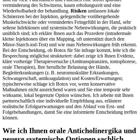
‍verminderung des Schwitzens,⁣ kaum erholungszeit‌ und eine
Wiederholbarkeit der behandlung.
Risiken
umfassen lokale
Schmerzen ⁤bei der Injektion, gelegentliche vorübergehende⁢
Muskelschwäche⁣ oder vermindertes Feingefühl in der Hand, sehr
seltene Infektionen und ​systemische Nebenwirkungen, die praktisch
unüblich sind; ich ‌erkläre Ihnen auch das Prozedere (intradermale
⁣kleine Injektionen über ein‍ Mapping,‍ oft unterstützt⁤ durch den
Minor-Starch-iod-Test) und wie man Nebenwirkungen früh erkennt.
Bei der Entscheidung,⁢ ob ​Botox für Sie infrage ⁤kommt, leite ich die
Besprechung möglichst strukturiert:⁤ dabei​ zeige ich Ihnen Evidenz,
kläre vorherige Therapieversuche (Antitranspiranzien,⁣ iontophorese,
orale Therapien), Ihre berufliche Belastung der Hände,
Begleiterkrankungen‍ (z. B. neuromuskuläre Erkrankungen,
‌Schwangerschaft, ⁢antikoagulation) und Kosten/Erwartungen;
typischerweise schlage ich Botox vor, wenn ​konservative
Maßnahmen nicht ‍ausreichend‌ waren und Sie eine temporär sehr
wirksame,⁣ lokal⁤ begrenzte Option wünschen. Ich arbeite ‍mit ‌Ihnen
partnerschaftlich eine individuelle⁤ Empfehlung aus, erläutere
realistische Erfolgserwartungen und den Ablauf von ‌Erst- und
Folgebehandlungen,⁤ damit​ Sie eine informierte Entscheidung treffen
können.
Wie ich ⁤Ihnen​ orale‍ Anticholinergika und
neuere systemische Optionen sachlich