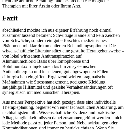
nicht die ärztliche Beratung; bitte besprechen Sie mögliche
Therapien⁣ mit Ihrer Ärztin oder ⁤Ihrem ‍Arzt.
Fazit
abschließend möchte ⁢ich aus ⁢eigener ⁤Erfahrung‌ noch einmal
zusammenfassend betonen: Schwitzige Hände sind​ kein Zeichen
von Schwäche, ⁢sondern ein gut erforschtes medizinisches
Phänomen⁤ mit klar dokumentierten Behandlungsoptionen. Die
wissenschaftliche Literatur ​stützt⁣ eine gestufte Herangehensweise –
von lokal wirksamen Antitranspiranzien ​auf
Aluminiumchlorid‑Basis über Iontophorese und
⁣Botulinumtoxin‑Injektionen‍ bis ‌hin zu systemischen
Anticholinergika und in seltenen, gut abgewogenen Fällen
chirurgischen eingriffen. Ergänzend wirken pragmatische
Maßnahmen wie Stressmanagement, geeignete Kleidung,
⁣saugfähige Hilfsmittel⁣ und gezielte ⁣Verhaltensänderungen oft
synergistisch ⁢mit medizinischen Therapien.
Aus meiner Perspektive‌ hat sich gezeigt, dass eine individuelle
Therapieplanung, begleitet von einer ⁤fachärztlichen​ Abklärung, am
nachhaltigsten hilft. Wissenschaftliche‌ Evidenz​ und praktische
‌Alltagstauglichkeit‍ müssen dabei zusammengeführt werden – nicht
jede Methode⁤ passt zu‍ jeder Person, und Nebenwirkungen oder⁤
Kontraindikationen sind immer zu berücksichtigen. Wenn Sie⁤