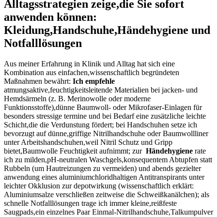
Alltagsstrategien zeige,die Sie sofort⁣
anwenden können:
Kleidung,Handschuhe,Händehygiene und
Notfalllösungen
Aus ‌meiner Erfahrung⁤ in Klinik und Alltag ⁤hat sich eine
Kombination aus einfachen,wissenschaftlich begründeten
Maßnahmen ⁢bewährt:
Ich empfehle
atmungsaktive,feuchtigkeitsleitende Materialien bei jacken-​ und
Hemdsärmeln⁢ (z. B. Merinowolle ‌oder moderne
Funktionsstoffe),dünne ‌Baumwoll- oder Mikrofaser-Einlagen ​für
besonders stressige termine und bei Bedarf eine zusätzliche‍ leichte
Schicht,die die ⁢Verdunstung fördert; bei Handschuhen setze ⁢ich
bevorzugt auf ​dünne,griffige Nitrilhandschuhe oder‌ Baumwollliner
unter Arbeitshandschuhen,weil Nitril Schutz und Gripp​
bietet,Baumwolle Feuchtigkeit aufnimmt; zur ‍
Händehygiene
rate
ich zu milden,pH-neutralen Waschgels,konsequentem Abtupfen statt
Rubbeln (um Hautreizungen‌ zu vermeiden) und‌ abends gezielter
anwendung eines aluminiumchloridhaltigen Antitranspirants unter
leichter Okklusion zur depotwirkung (wissenschaftlich erklärt:
Aluminiumsalze verschließen zeitweise die Schweißkanälchen); als
schnelle Notfalllösungen trage ich immer kleine,reißfeste
Saugpads,ein ‌einzelnes Paar ​Einmal-Nitrilhandschuhe,Talkumpulver