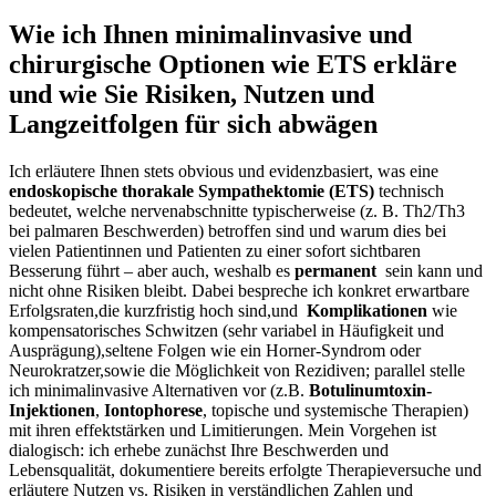
Wie ich Ihnen‍ minimalinvasive und
chirurgische Optionen wie ETS erkläre
und wie Sie Risiken, Nutzen und
Langzeitfolgen⁢ für sich abwägen
Ich ‍erläutere Ihnen stets obvious ‍und evidenzbasiert, was eine ⁣
endoskopische thorakale Sympathektomie (ETS)
technisch ​
bedeutet,⁢ welche​ nervenabschnitte typischerweise (z. B. Th2/Th3
bei palmaren Beschwerden) betroffen ​sind und warum‍ dies bei⁢
vielen Patientinnen und Patienten zu‍ einer⁣ sofort ‍sichtbaren
‌Besserung führt – aber auch, weshalb es
permanent
​ sein kann​ und
nicht ohne​ Risiken bleibt. Dabei bespreche ich konkret erwartbare
Erfolgsraten,die kurzfristig hoch sind,und ​
Komplikationen
wie
kompensatorisches Schwitzen (sehr variabel⁢ in Häufigkeit und
‍Ausprägung),seltene Folgen wie ​ein Horner-Syndrom oder
Neurokratzer,sowie die Möglichkeit von Rezidiven; parallel stelle
ich minimalinvasive Alternativen vor (z.B.
Botulinumtoxin-
Injektionen
,​
Iontophorese
, topische und systemische Therapien)
mit ⁢ihren effektstärken und Limitierungen. Mein Vorgehen ist
dialogisch: ich⁣ erhebe zunächst Ihre Beschwerden und
Lebensqualität, dokumentiere bereits erfolgte Therapieversuche‌ und
erläutere Nutzen vs.‌ Risiken in verständlichen Zahlen‍ und