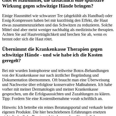
Gibt es Hausmittel, ⁢die tatsächlich eine spürbare
⁣Wirkung gegen schwitzige Hände bringen?
Einige Hausmittel wie schwarzer ⁤Tee (abgekühlt als Handbad) oder‍
Essig-Kompressen haben bei⁤ mir‌ kurzfristig den Effekt, die Haut
etwas ​zusammenzuziehen⁢ und ⁢das Schwitzen zu⁢ reduzieren.⁢ Solche
Mittel ‌sind aber meist weniger nachhaltig als medizinische ‍therapien.
Achten Sie‍ auf Hautverträglichkeit und brechen Sie ⁢ab, wenn es
brennt oder sich⁣ die Haut rötet.
Übernimmt die Krankenkasse Therapien gegen
schwitzige‌ Hände -‌ und wie habe ⁤ich die Kosten
⁣geregelt?
Bei mir wurden Iontophorese ⁣und‌ teilweise Botox-Behandlungen
von‍ der ⁣Krankenkasse nur nach ärztlicher Begründung und
Dokumentation übernommen. Oft braucht man eine Überweisung
und⁢ Nachweise über erfolglose konservative ⁤Maßnahmen. Ich ‍habe
vorher mit⁣ meiner Dermatologin und meiner Krankenkasse
gesprochen, ‍um die Erfolgsaussichten‌ und Zuzahlungen zu klären.
⁤Tipp: Fordern Sie eine Kostenübernahme‍ vorab schriftlich an.
Hinweis:⁤ Ich betreibe ein reines⁤ Beratungsportal und verkaufe ‌keine
eigenen Produkte. Die ⁢hier beschriebenen Erfahrungen ersetzen