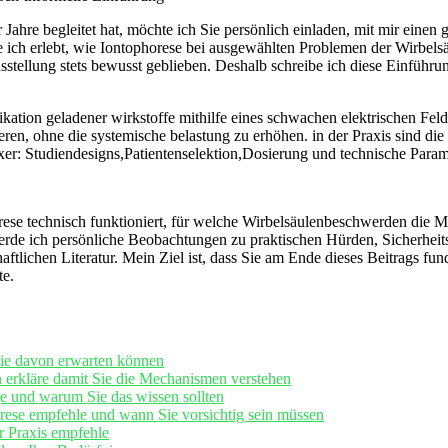
e begleitet hat, möchte ich ⁢Sie persönlich einladen, mit mir einen ‍gena
 ich erlebt, wie‍ Iontophorese bei ausgewählten Problemen der Wirbelsäul
tellung ⁣stets bewusst geblieben. Deshalb schreibe ich⁤ diese Einführung
likation geladener wirkstoffe ⁢mithilfe eines schwachen elektrischen Felde
n,‌ ohne die systemische belastung zu erhöhen. ‍in der Praxis sind die ​
xer: ​Studiendesigns,Patientenselektion,Dosierung und technische Parame
ese technisch funktioniert, ⁤für welche‌ Wirbelsäulenbeschwerden die Me
rde ich persönliche Beobachtungen zu praktischen ⁣Hürden, Sicherheitsas
ftlichen Literatur. Mein Ziel ist, dass Sie am Ende⁤ dieses Beitrags​ fu
te.
Sie‍ davon erwarten können
erkläre ⁣damit Sie die Mechanismen⁣ verstehen
 und warum Sie ‌das‌ wissen sollten
orese empfehle und​ wann Sie vorsichtig sein müssen
er Praxis empfehle