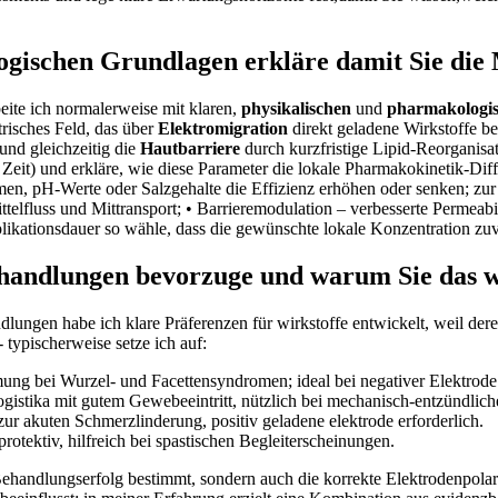
ogischen Grundlagen ⁢erkläre damit Sie die
ite ich normalerweise mit⁢ klaren,
physikalischen
und
pharmakologi
ktrisches Feld, das über
Elektromigration
⁣direkt geladene‍ Wirkstoffe ‌
und ⁣gleichzeitig die
Hautbarriere
durch kurzfristige Lipid‑Reorganisat
eit) und erkläre, ⁤wie diese Parameter die lokale ​Pharmakokinetik-Diffu
, pH‑Werte oder Salzgehalte⁣ die Effizienz‌ erhöhen⁢ oder⁣ senken; zur 
ittelfluss und Mittransport;‌ •⁣ Barrieremodulation – verbesserte Permea
ikationsdauer so​ wähle, dass die gewünschte lokale Konzentration zuver
andlungen‍ bevorzuge und warum Sie ⁣das wi
dlungen⁣ habe ich klare Präferenzen für wirkstoffe entwickelt, weil ⁤der
ypischerweise setze ‌ich⁤ auf:
ng bei Wurzel‑ und​ Facettensyndromen; ⁤ideal bei negativer Elektrode
logistika mit gutem Gewebeeintritt, nützlich bei mechanisch-entzündlic
ur‌ akuten Schmerzlinderung, positiv geladene elektrode erforderlich.
otektiv, hilfreich bei spastischen Begleiterscheinungen.
den Behandlungserfolg bestimmt, sondern auch die korrekte Elektrodenpol