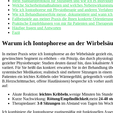
Mein Standardprotokoll⁣ für Sitzungen und wie ich ⁢es individuell
Welche‍ Sicherheitsmaßnahmen und welches Nebenwirkungsmana
Wie​ ich⁢ Iontophorese mit Physiotherapie und anderen Verfahre
Wie ich Behandlungserfolg ​messe,‌ dokumentiere und wann ich 
Fallbeispiele ​aus meiner⁣ Praxis die​ Ihnen‍ konkrete Orientieru
Praktische Empfehlungen von mir für Patienten und Therapeut
Häufige fragen und Antworten
Fazit
Warum ich⁤ Iontophorese‌ an der‌ Wirbelsäu
In meiner Praxis setze‍ ich Iontophorese an der Wirbelsäule gezielt ein,
gewünschten Segment zu erhöhen – ein Prinzip,⁢ das durch⁢ physiologi
gezielter⁤ Physiotherapie: ​Studien deuten ‌darauf hin, dass lokalisi
variiert. Für Sie heißt ​das ⁤konkret: erwarten Sie in der Behandlung ü
systemischer Medikation;⁣ realistisch sind⁤ mehrere Sitzungen in ein
Patienten ein ‌leichtes Kribbeln oder⁣ Wärmegefühl, gelegentlich⁢ vorüb
B.Herzschrittmacher, offene Hautläsionen)⁣ bespreche ich‍ vorher ausfü
‌auf:
Akute Reaktion:
leichtes Kribbeln
,wenige Minuten bis Stund
Kurze Nachwirkung:
Rötung/Empfindlichkeit
,meist
24-48‍ s
Therapiedauer:
3-8⁢ Sitzungen
im Abstand von‍ Tagen‌ bis ​Woc
Ich kombiniere die Iontophorese routinemäßig mit funktionellen Assess