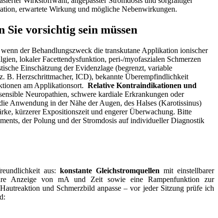
ierter ‌Wirkstoffwahl, angepasster Stromdosis und sorgfältiger
kation, erwartete Wirkung und mögliche ⁤Nebenwirkungen.
⁤ Sie vorsichtig sein müssen
in, ⁢wenn der Behandlungszweck die transkutane Applikation ionischer
algien, lokaler Facettendysfunktion, peri‑/myofaszialen Schmerzen
tische Einschätzung⁢ der Evidenzlage (begrenzt, variable‍
(z.⁤ B. Herzschrittmacher, ICD), bekannte Überempfindlichkeit
tionen am ⁤Applikationsort. ‌
Relative Kontraindikationen und
sensible Neuropathien, schwere kardiale ⁣Erkrankungen oder
die Anwendung in der Nähe der Augen, ⁤des⁣ Halses ⁣(Karotissinus)
stärke,​ kürzerer Expositionszeit und engerer Überwachung. Bitte
ments, der ‌Polung und der Stromdosis auf individueller Diagnostik
reundlichkeit aus:
konstante Gleichstromquellen
mit einstellbarer
e klare Anzeige von mA‌ und Zeit sowie eine Rampenfunktion zur
e Hautreaktion und​ Schmerzbild⁤ anpasse – vor jeder Sitzung‍ prüfe ich
d: