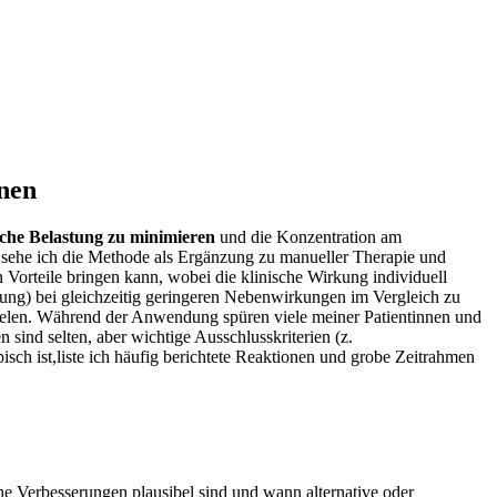
nnen
che​ Belastung ⁣zu minimieren
und die Konzentration am
⁢sehe ich die Methode als​ Ergänzung ‍zu manueller Therapie und
Vorteile bringen kann, ‌wobei die‌ klinische Wirkung individuell
)⁢ bei‌ gleichzeitig geringeren⁢ Nebenwirkungen ‍im Vergleich zu​
rzielen. Während der Anwendung spüren viele meiner Patientinnen ⁣und
sind selten,‌ aber wichtige ⁣Ausschlusskriterien (z.
isch ist,liste ich ⁤häufig berichtete Reaktionen und grobe Zeitrahmen
⁣Verbesserungen plausibel⁣ sind und wann ‍alternative oder ​