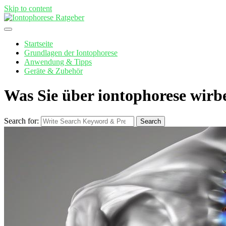
Skip to content
Startseite
Grundlagen der Iontophorese
Anwendung & Tipps
Geräte & Zubehör
Was Sie über iontophorese wirbe
Search for:
Search