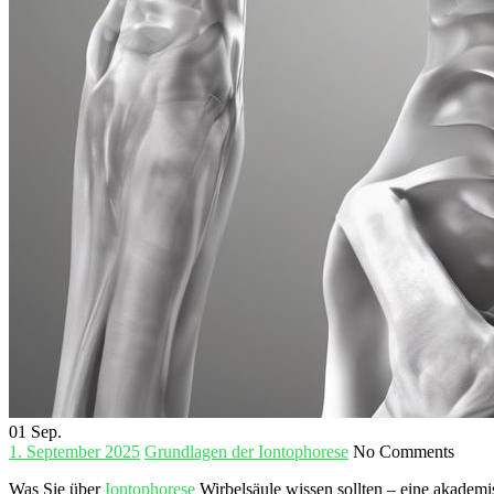
01
Sep.
1. September 2025
Grundlagen der Iontophorese
No Comments
Was Sie über
Iontophorese
Wirbelsäule wissen sollten – eine ⁣akademi