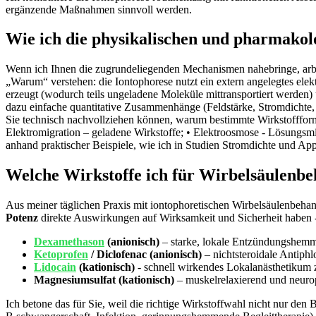
ergänzende Maßnahmen sinnvoll werden.
Wie ich⁤ die physikalischen und pharmakol
Wenn ich Ihnen‌ die zugrundeliegenden Mechanismen nahebringe, arbe
„Warum“⁤ verstehen: ​die Iontophorese‍ nutzt ein extern angelegtes‍ ele
erzeugt (wodurch teils ⁢ungeladene Moleküle ‌mittransportiert ​werden) 
dazu einfache quantitative‌ Zusammenhänge (Feldstärke, Stromdichte, ‌Z
Sie technisch nachvollziehen können, ‍warum bestimmte Wirkstoffformen
Elektromigration – geladene‍ Wirkstoffe; •‍ Elektroosmose‌ -⁢ Lösungsm
anhand praktischer Beispiele, wie ich in Studien Stromdichte​ und Appl
Welche Wirkstoffe ich für Wirbelsäulenbeh
Aus meiner täglichen Praxis ⁣mit​ iontophoretischen Wirbelsäulenbehan
Potenz
direkte Auswirkungen ⁢auf Wirksamkeit und Sicherheit haben -‍ t
Dexamethason
(anionisch)
– ​starke, lokale Entzündungshemmu
Ketoprofen
‍ / Diclofenac (anionisch)
– nichtsteroidale‍ Antiph
Lidocain
‍(kationisch)
⁢- schnell wirkendes Lokalanästhetikum z
Magnesiumsulfat (kationisch)
– muskelrelaxierend und neuropr
Ich ‍betone⁣ das für Sie, weil die richtige Wirkstoffwahl nicht⁢ nur 