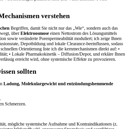
⁤ Mechanismen verstehen
schen
Begriffen, damit Sie ⁢nicht ‌nur ​das „Wie“,‍ sondern auch das​
bewegt, über
Elektroosmose
‌einen Nettostrom des Lösungsmittels
ion sowie veränderte Porenpermeabilität‍ moduliert; ich zeige Ihnen
sionsrate,⁢ Depotbildung und⁢ lokale ⁢Clearance-beeinflussen, ⁤sodass
schnellen Orientierung liste ich die ⁤kernmechanismen⁤ direkt auf:
•
bilität; • Lokale Pharmakokinetik – Diffusion/Depot
,​ und erkläre ⁢Ihnen
lässig ​erreicht‍ wird, ohne systemische Effekte zu‍ provozieren.
ssen sollten
en
Ladung, Molekulargewicht und entzündungshemmende
.
hen ‍Schmerzen.
arität, mögliche systemische Aufnahme und ‍Kontraindikationen (z.