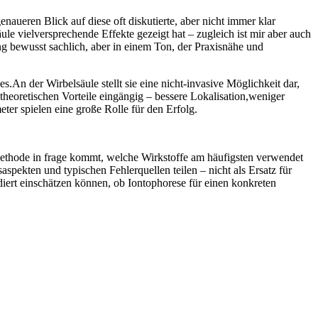
ueren ⁤Blick auf diese⁣ oft diskutierte,⁤ aber nicht ⁢immer klar
e vielversprechende Effekte ‌gezeigt hat – zugleich​ ist mir aber auch⁢
⁣ bewusst‍ sachlich, aber‌ in einem⁢ Ton, ‌der Praxisnähe und
s.An der Wirbelsäule⁢ stellt⁢ sie eine nicht-invasive Möglichkeit dar,
theoretischen Vorteile eingängig‌ – bessere Lokalisation,weniger⁤
ter spielen eine⁤ große Rolle für den Erfolg.
thode in frage⁢ kommt, welche Wirkstoffe am ⁣häufigsten ⁢verwendet‍
pekten und typischen Fehlerquellen teilen‍ – nicht als Ersatz für
ndiert einschätzen können, ob Iontophorese für einen konkreten⁣