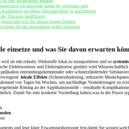
⁢ an Ihre ⁤Bedürfnisse‌ anpasse
gement ich anwende damit ⁢Sie geschützt‍ sind
n ‌kombiniere ⁣um⁤ Ihren Therapieerfolg zu maximieren
die Therapie modifiziere
ng geben und was Sie‌ daraus lernen ​können
en damit Sie die anwendung sicher umsetzen
le einsetze und ⁤was Sie davon erwarten ‍kö
 weil sie‍ mir⁢ erlaubt, Wirkstoffe lokal zu transportieren und so
systemis
sche⁢ Elektroosmose und Elektrophorese gestützt ‍wird.Wissenschaftlich 
erte Applikation entzündungshemmender oder schmerzlindernder Substanzen 
berwiegend ⁣
lokale ⁣Effekte
(Schmerzlinderung, reduzierte Muskelspannung
em ⁣abstand von​ Tagen bis Wochen, ⁢um⁤ nachhaltige Veränderungen zu⁤ e
ergehende Rötung ⁤an der Applikationsstelle⁣ – ernsthafte Komplikationen ⁤
hrlich. Damit Sie eine konkrete Vorstellung haben,was ⁣in der ‌Praxis typ
en
tunden
hen
ments und ⁤lege klare Erwartungshorizonte fest,damit Sie wissen,welche 