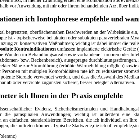
einflusst; in meiner Erfahrung erzielt ‌eine Kombination aus evidenzbas
eshalb vor Anwendung mit mir oder Ihrem behandelnden Arzt über ‍Indi
tionen ich Iontophorese⁢ empfehle und ⁤wann
‌ lokal begrenzten, oberflächennahen Beschwerden ⁢an der Wirbelsäule ‍e
‌ ist -⁣ typischerweise bei akuten oder subakuten⁢ paravertebralen My
änzung zu konservativen Maßnahmen; ⁣wichtig ist dabei immer⁢ die realis
solute Kontraindikationen
umfassen implantierte elektrische Geräte 
che ⁢Wunden im‌ Behandlungsareal ‌sowie vorhandene ‍Tumoren oder⁤ Infek
Abdomen- bzw. Beckenbereich), ausgeprägte⁣ durchblutungsstörungen, 
n direkter Nähe zur Stromführung (erhöhte Wärmebildung möglich)‍ sowie 
er Personen mit multiplen Komorbiditäten rate ​ich zu reduzierter strom
 potente Steroide verwendet ⁣werden, und dass die Auswahl des⁣ Medika
när ab oder verzichte zugunsten sicherer, ⁢besser belegter Alternativen.
ter ich Ihnen in der ‍Praxis empfehle
wissenschaftlicher Evidenz, Sicherheitsmerkmalen und Handhabungsf
 für ​die ⁣paraspinalen Anwendungen; wichtig ist⁤ außerdem ‌ein
 an ⁤einfachen, standardisierten Bereichen, die ich ​individuell an Ihr
n, die‌ auftreten⁤ können.‌ Typische Startwerte,die ich oft empfehle,sin
oleranz)