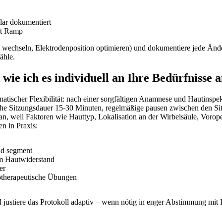
klar dokumentiert
it Ramp
‍wechseln, Elektrodenposition⁢ optimieren) und dokumentiere jede Änd
ähle.
ie ich es individuell an⁢ Ihre Bedürfnisse⁣ 
matischer ⁣Flexibilität: nach einer sorgfältigen Anamnese und Hautinspe
ypische Sitzungsdauer 15-30 Minuten, regelmäßige ‌pausen zwischen den
ll an, weil Faktoren wie Hauttyp,⁣ Lokalisation an der Wirbelsäule, Vor
en in Praxis:
nd segment
vem Hautwiderstand
er
otherapeutische Übungen
ustiere das Protokoll adaptiv – ⁢wenn nötig in enger Abstimmung mit Ih