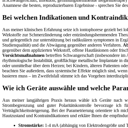
B.schwangerschaft, Infektion, gerinnungshemmende Begleittherapie) be
Anamnese die besten, reproduzierbaren Ergebnisse -​ sprechen Sie d
Bei welchen Indikationen und ​Kontraindika
Aus meiner klinischen Erfahrung⁣ setze ich iontophorese ​gezielt⁣ bei
Wirkstoffe zur⁤ Schmerzlinderung oder ⁤entzündungshemmenden Therapie
und‍ gelegentlich zur unterstützung bei radikulären symptomen ⁣in Erg
Studienqualität) und ⁢die Abwägung gegenüber anderen Verfahren.
Ab
gegenüber dem applizierten Wirkstoff, offene ⁤Hautläsionen⁤ oder fris
Vorsichtsmaßnahmen
betreffen Schwangerschaft (insbesondere im ‍
rhythmologische Instabilität, großflächige‌ metallische Implantate i
oder unmittelbar über ⁤dem ⁢Herzen; bei Kindern, älteren Patienten ⁣od
beachten ⁤Sie außerdem, dass systemische ⁤Effekte möglich sind, wenn
basieren ​muss – im ‍Zweifelsfall stimme ich das​ Vorgehen interdiszipli
Wie ich Geräte auswähle und welche Parame
Aus meiner ‌langjährigen Praxis heraus wähle‍ ich Geräte nach ⁤
Strombegrenzung und guter ⁣Polaritätskontrolle‌ bevorzuge ich
Verträglichkeitssteigerung. Bei der Parametrierung orientiere ich mich
⁤Hautzustand und Kontraindikationen und erkläre ‍Ihnen die empfindunge
Stromstärke:
1-4 mA (abhängig von Elektrodengröße ⁤und T