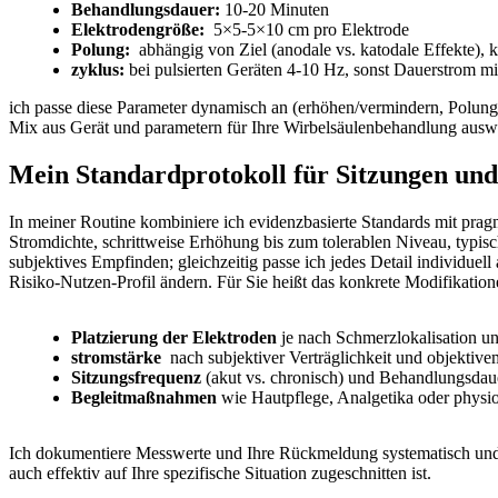
Behandlungsdauer:
10-20 Minuten
Elektrodengröße:
⁣ 5×5-5×10 cm ⁢pro Elektrode
Polung:
‍ abhängig von Ziel (anodale vs. katodale Effekte), 
zyklus:
bei pulsierten⁣ Geräten 4-10 Hz, sonst Dauerstrom m
ich passe diese Parameter dynamisch an (erhöhen/vermindern, Polung 
⁣Mix aus Gerät und parametern für Ihre Wirbelsäulenbehandlung ​ausw
Mein Standardprotokoll für Sitzungen und ‍w
In meiner Routine kombiniere ich ⁣evidenzbasierte ​Standards⁣ mit prag
Stromdichte, schrittweise Erhöhung‌ bis ⁢zum⁣ tolerablen Niveau, ‌t
subjektives Empfinden; ⁣gleichzeitig passe ich ‍jedes Detail individue
Risiko‑Nutzen‑Profil ändern. Für Sie heißt ⁤das konkrete Modifikation
Platzierung der Elektroden
je ‍nach Schmerzlokalisation u
stromstärke
⁣ nach⁢ subjektiver‌ Verträglichkeit und objekti
Sitzungsfrequenz
(akut ‌vs. chronisch) und Behandlungsdau
Begleitmaßnahmen
wie Hautpflege, Analgetika oder physi
Ich‌ dokumentiere Messwerte und ​Ihre Rückmeldung systematisch und ‌j
auch effektiv auf‍ Ihre spezifische Situation zugeschnitten ist.