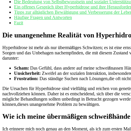
Die Bedeutung von Selbstbewusstsein und sozialer Unterstütz
Ein offenes Gespräch über Hyperhidrose und ihre Herausforde
Tipps zur alltäglichen Bewältigung und Verbesserung der ⁤Leben
Häufige Fragen und Antworten
Fazit
Die unangenehme Realität von Hyperhidro
Hyperhidrose ist mehr als ‌nur übermäßiges Schwitzen; es ​ist eine er
Sorgen ‌und das Unbehagen nachempfinden, die mit diesem ⁤Zustand ve
darunter:
Scham:
Das Gefühl, dass andere auf meine schweißnassen Händ
Unsicherheit:
Zweifel an der sozialen ⁤Interaktion, insbesond
Frustration:
Das ständige Suchen nach Lösungen,die oft nicht 
Die Ursachen‌ für Hyperhidrose sind​ vielfältig und reichen von geneti
nachvollziehen können. Daher ist es⁤ entscheidend, sich über die vers
mögliche Behandlungen sollten unbedingt in ⁤Betracht gezogen werden, um
können,dieses ​unangenehme ​Problem ​zu ⁤bewältigen.
Wie ich meine übermäßigen schweißhände
Ich erinnere mich ‌noch genau an den Moment, als ich zum‍ ersten Mal