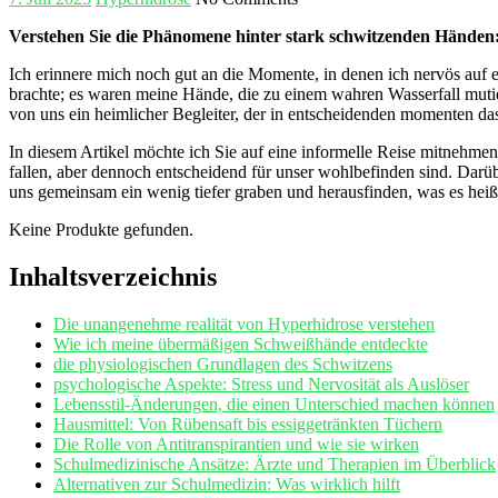
Verstehen Sie die Phänomene hinter stark schwitzenden Händen: 
Ich erinnere mich noch ⁣gut an​ die Momente, in denen ich⁣ nervös au
brachte; es ⁣waren ⁢meine Hände,‍ die zu einem wahren Wasserfall mut
von ‌uns ein ‍heimlicher Begleiter, der in entscheidenden momenten das
In diesem Artikel möchte ich Sie auf eine informelle Reise mitnehmen
fallen,‍ aber dennoch entscheidend für unser wohlbefinden sind. Darüb
uns gemeinsam ein wenig tiefer graben und herausfinden, was es heißt,
Keine Produkte gefunden.
Inhaltsverzeichnis
Die unangenehme realität ‌von Hyperhidrose verstehen
Wie ich ​meine übermäßigen Schweißhände ‌entdeckte
die physiologischen Grundlagen des Schwitzens
psychologische Aspekte: Stress und Nervosität als Auslöser
Lebensstil-Änderungen,​ die einen Unterschied machen können
Hausmittel: Von Rübensaft ​bis essiggetränkten Tüchern
Die Rolle von Antitranspirantien und wie sie⁢ wirken
Schulmedizinische Ansätze: Ärzte und Therapien im Überblick
Alternativen zur Schulmedizin: ​Was wirklich hilft