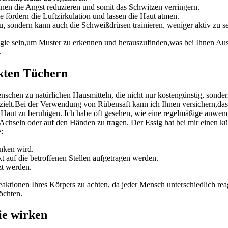
nnen die Angst reduzieren und somit das Schwitzen ​verringern.
fördern die Luftzirkulation und lassen die Haut atmen.
au, sondern kann auch die Schweißdrüsen⁢ trainieren, weniger aktiv zu se
egie sein,um Muster zu ⁤erkennen und herauszufinden,was bei ⁤Ihnen Ausl
.
nkten Tüchern
chen zu natürlichen Hausmitteln, die nicht nur kostengünstig, sondern
zielt.Bei der Verwendung von Rübensaft kann ich Ihnen versichern,dass d
e Haut zu beruhigen. Ich habe oft gesehen, wie eine ⁢regelmäßige anwen
den Achseln oder auf den Händen zu tragen. Der Essig hat bei mir einen k
:
nken wird.
t auf die ​betroffenen Stellen aufgetragen werden.
zt werden.
eaktionen Ihres Körpers zu achten, ‌da jeder Mensch unterschiedlich rea
öchten.
sie wirken