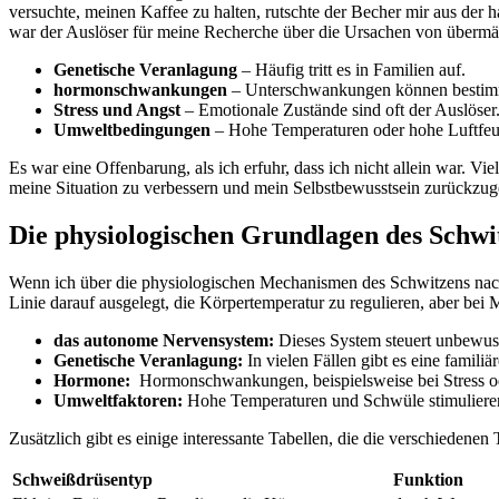
versuchte, meinen​ Kaffee zu halten, rutschte der Becher mir aus der h
war ‍der Auslöser für meine Recherche⁢ über‍ die ⁢Ursachen von übermä
Genetische Veranlagung
– Häufig tritt es ⁢in Familien auf.
hormonschwankungen
– ​Unterschwankungen können bestimm
Stress und Angst
– Emotionale Zustände​ sind oft ​der Auslöser
Umweltbedingungen
– Hohe Temperaturen oder​ hohe Luftfeuc
Es war eine Offenbarung, als ich erfuhr, dass ich nicht‍ allein ‌war
meine ⁢Situation zu verbessern⁤ und mein Selbstbewusstsein zurückzu
Die ⁤physiologischen Grundlagen des ⁤Schwi
Wenn ich über die physiologischen Mechanismen des Schwitzens nachden
Linie darauf ausgelegt, die Körpertemperatur zu regulieren, aber bei
das ⁣autonome Nervensystem:
Dieses System steuert unbewusst
Genetische Veranlagung:
In vielen Fällen gibt es eine famil
Hormone:
⁢ Hormonschwankungen, beispielsweise bei Stress ⁤od
Umweltfaktoren:
Hohe Temperaturen und​ Schwüle ⁤stimulieren
Zusätzlich⁤ gibt es einige interessante Tabellen, die ⁤die verschiede
Schweißdrüsentyp
Funktion