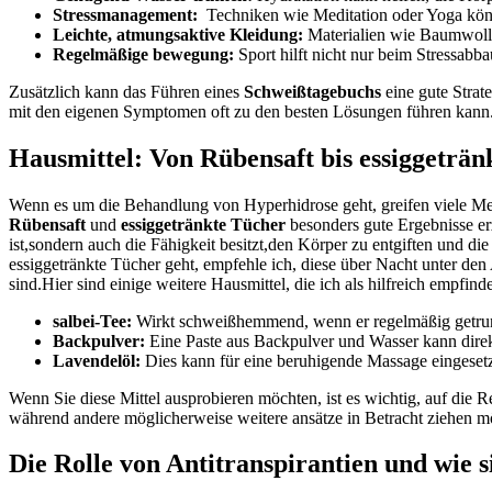
Stressmanagement:
‌ Techniken wie Meditation⁢ oder Yoga⁤ kö
Leichte, atmungsaktive Kleidung:
Materialien wie Baumwolle 
Regelmäßige bewegung:
Sport hilft nicht nur ⁤beim Stressabb
Zusätzlich kann das Führen eines
Schweißtagebuchs
eine gute​ Strat
mit den eigenen Symptomen ⁣oft zu den besten Lösungen führen kann
Hausmittel: Von​ Rübensaft⁣ bis essiggeträ
Wenn es um die Behandlung von Hyperhidrose geht, greifen viele Mens
Rübensaft
und
essiggetränkte Tücher
besonders gute⁤ Ergebnisse er
ist,sondern auch die Fähigkeit besitzt,den Körper zu entgiften und di
essiggetränkte Tücher geht, empfehle⁣ ich, ​diese über​ Nacht‍ unter⁢ 
sind.Hier sind einige weitere⁤ Hausmittel, die ich als hilfreich empfinde
salbei-Tee:
Wirkt schweißhemmend, wenn‍ er regelmäßig getru
Backpulver:
Eine Paste aus ⁤Backpulver und Wasser kann ⁢direk
Lavendelöl:
Dies kann für eine beruhigende ‍Massage eingeset
Wenn Sie diese⁢ Mittel ausprobieren möchten, ist es wichtig, auf die R
während andere ‌möglicherweise weitere ansätze in Betracht‌ ziehen ​m
Die Rolle von Antitranspirantien und wie ⁤