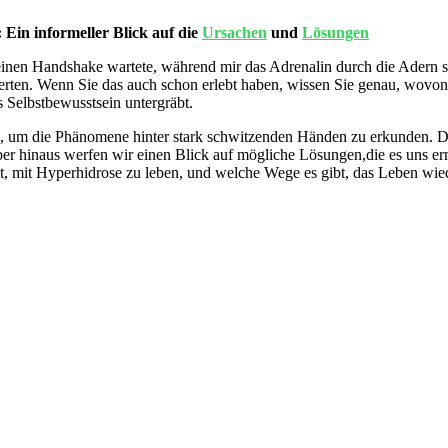
Ein informeller Blick auf die
Ursachen
und ‌
Lösungen
f einen Handshake wartete, während mir⁢ das Adrenalin durch die Adern 
ierten. Wenn Sie das​ auch schon erlebt haben, wissen Sie genau, wovon 
⁢ Selbstbewusstsein untergräbt.
, um die‌ Phänomene hinter stark schwitzenden Händen⁤ zu erkunden. Da
er hinaus ‍werfen ⁤wir einen Blick auf‍ mögliche Lösungen,die es ⁤uns 
 mit Hyperhidrose zu leben, und welche Wege ⁤es⁤ gibt, ‍das Leben wied