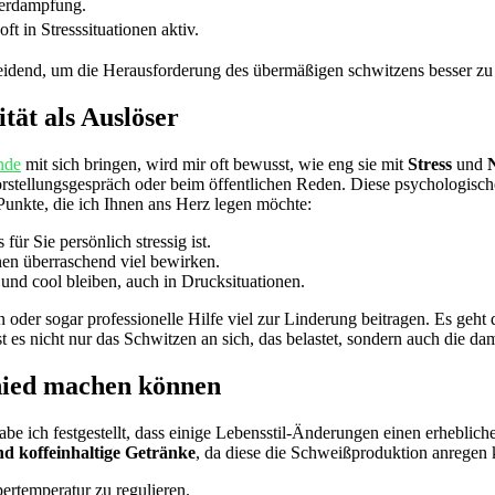
verdampfung.
ft ‍in Stresssituationen aktiv.
heidend, um die Herausforderung des übermäßigen schwitzens ‍besser zu
ität als Auslöser
nde
mit sich ‌bringen, ‌wird mir oft bewusst, wie eng sie mit
Stress
und
N
 Vorstellungsgespräch ‌oder beim öffentlichen Reden. Diese psychologi
 Punkte, die ich Ihnen ans Herz legen möchte:
 für Sie persönlich stressig ist.
en überraschend viel bewirken.
n ⁣und cool bleiben, auch in Drucksituationen.
der sogar professionelle Hilfe viel zur Linderung​ beitragen.⁣ Es ​geht
 es nicht nur ⁤das Schwitzen an sich, das belastet, sondern auch die
chied machen können
 ich festgestellt, dass‍ einige Lebensstil-Änderungen einen erhebliche
nd koffeinhaltige ⁣Getränke
, da diese ​die Schweißproduktion anregen k
rtemperatur zu ⁣regulieren.