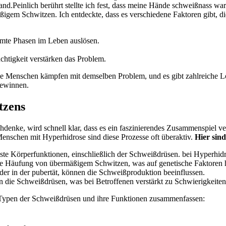
and.Peinlich berührt stellte ich fest, ⁤dass meine Hände⁢ schweißnass w
ßigem ‍Schwitzen. Ich entdeckte, dass es verschiedene ‍Faktoren gibt, ⁣
te Phasen im⁢ Leben‌ auslösen.
.
htigkeit verstärken das Problem.
. Viele Menschen kämpfen mit demselben Problem, und es gibt⁣ zahlreiche
gewinnen.
tzens
ke, wird schnell‍ klar, ‌dass es ein faszinierendes Zusammenspiel vers
 Menschen mit Hyperhidrose sind diese Prozesse oft überaktiv.
Hier sind
e ​Körperfunktionen, einschließlich der Schweißdrüsen.⁣ bei Hyperhidr
iäre Häufung von​ übermäßigem Schwitzen, was auf genetische Faktoren 
er‍ in der ⁣pubertät, können die Schweißproduktion beeinflussen.
 die Schweißdrüsen, was bei Betroffenen verstärkt zu Schwierigkeiten
nen Typen der Schweißdrüsen und⁢ ihre Funktionen zusammenfassen: