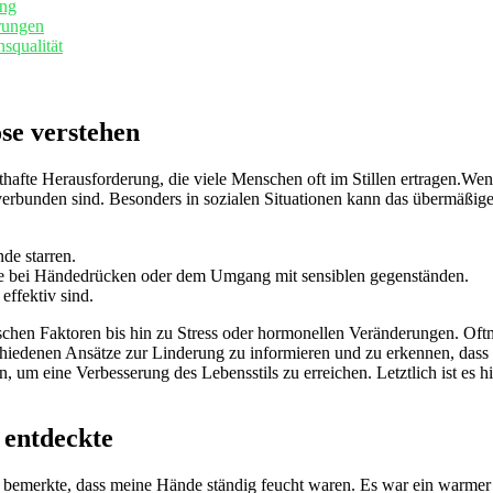
ung
rungen
squalität
se verstehen
nsthafte Herausforderung,​ die viele Menschen oft im Stillen ertragen.We
rbunden⁣ sind.​ Besonders in sozialen Situationen kann das ⁢übermäßig
e‌ starren.
ere bei Händedrücken ⁣oder‍ dem Umgang mit sensiblen gegenständen.
effektiv sind.
schen Faktoren bis hin zu Stress oder hormonellen Veränderungen. Oftmals
chiedenen Ansätze zur Linderung zu informieren und zu erkennen, dass S
 ⁤eine Verbesserung des ‌Lebensstils zu erreichen. ​Letztlich ist es hilf
 entdeckte
 bemerkte, ‍dass meine Hände ständig‌ feucht waren.⁤ Es war ein warme