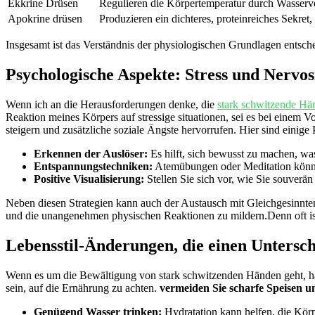
Ekkrine Drüsen
Regulieren die Körpertemperatur durch Wasser
Apokrine drüsen
Produzieren ein dichteres, proteinreiches Sekret, o
Insgesamt ist das Verständnis der physiologischen⁢ Grundlagen entsc
Psychologische⁤ Aspekte: Stress ​und Nervos
Wenn ich an die Herausforderungen denke, die
stark schwitzende Hä
Reaktion meines Körpers auf stressige situationen, sei es bei einem
steigern ‍und zusätzliche soziale Ängste hervorrufen. Hier sind einige
Erkennen der⁤ Auslöser:
​Es ​hilft,⁢ sich bewusst zu machen, was
Entspannungstechniken:
Atemübungen oder Meditation ⁣könn
Positive Visualisierung:
Stellen Sie ⁣sich vor, wie Sie‍ souverä
Neben diesen Strategien kann auch ⁢der Austausch mit Gleichgesinnten o
und die unangenehmen physischen Reaktionen zu mildern.Denn oft ist⁢
Lebensstil-Änderungen, die einen Unters
Wenn es um die Bewältigung von stark schwitzenden Händen geht, habe
sein, auf⁣ die Ernährung​ zu achten.
vermeiden Sie scharfe Speisen​ u
Genügend Wasser trinken:
Hydratation kann helfen, die Körpe