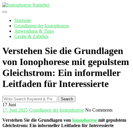
Skip
to
content
Startseite
Grundlagen der Iontophorese
Anwendung & Tipps
Geräte & Zubehör
Verstehen Sie die Grundlagen
von Ionophorese mit gepulstem
Gleichstrom: Ein informeller
Leitfaden für Interessierte
Search
Search
for:
17
Juni
17. Juni 2025
Grundlagen der Iontophorese
No Comments
Verstehen Sie die Grundlagen von ⁤
Ionophorese
mit‌ gepulstem
Gleichstrom: Ein‌ informeller Leitfaden ​für​ Interessierte