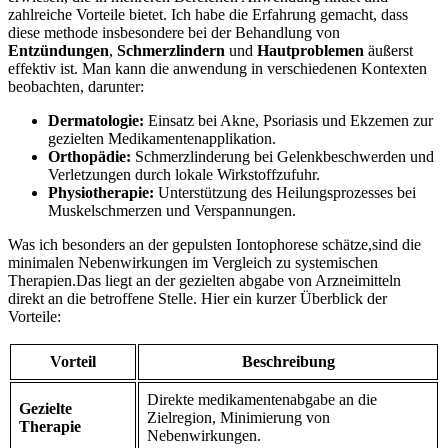
zahlreiche Vorteile bietet. Ich ⁣habe ‍die Erfahrung gemacht, dass
diese methode insbesondere bei der⁢ Behandlung ⁤von‌
Entzündungen
,⁤
Schmerzlindern
und
Hautproblemen
äußerst
‍effektiv ⁤ist. Man kann ​die anwendung ⁤in verschiedenen Kontexten
beobachten, ‌darunter:
Dermatologie:
Einsatz bei Akne, Psoriasis ​und Ekzemen zur​
gezielten ‌Medikamentenapplikation.
Orthopädie:
‍Schmerzlinderung bei Gelenkbeschwerden und
Verletzungen durch lokale‍ Wirkstoffzufuhr.
Physiotherapie:
Unterstützung des ​Heilungsprozesses bei
Muskelschmerzen und⁢ Verspannungen.
Was ich besonders ‍an der gepulsten Iontophorese schätze,sind ⁤die ​
minimalen Nebenwirkungen ⁢im Vergleich ⁢zu ⁢systemischen
‌Therapien.Das ⁣liegt an der gezielten ⁢abgabe‍ von Arzneimitteln
direkt an ⁤die betroffene ⁣Stelle. ⁤Hier ein kurzer ‌Überblick der
Vorteile:
Vorteil
Beschreibung
Direkte medikamentenabgabe an die
Gezielte
Zielregion, Minimierung von
Therapie
Nebenwirkungen.