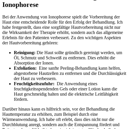
‍Ionophorese
Bei‍ der Anwendung ⁢von Ionophorese​ spielt die Vorbereitung der
Haut eine entscheidende‍ Rolle ⁢für​ den ⁢Erfolg der Behandlung. Ich
‍habe‍ festgestellt, dass eine sorgfältige Hautvorbereitung nicht nur
die Wirksamkeit der⁤ Therapie erhöht,‌ sondern auch das⁤ allgemeine
Erlebnis für den⁢ Patienten verbessert. Zu den wichtigen Aspekten
der Hautvorbereitung gehören:
Reinigung:
Die ⁣Haut sollte gründlich gereinigt werden, um
Öl, Schmutz ⁤und‍ Schweiß zu entfernen. Dies erhöht⁢ die
Absorption der Ionen.
Exfoliation:
​ Eine sanfte Peeling-Behandlung kann ‍helfen,
⁣abgestorbene⁢ Hautzellen zu entfernen‌ und die ⁤Durchlässigkeit
‍der Haut‌ zu verbessern.
Feuchtigkeitszufuhr:
⁣ Die Anwendung eines
feuchtigkeitsspendenden Gels oder einer Lotion kann die
Haut geschmeidig halten und⁣ die‌ elektrische Leitfähigkeit
⁣fördern.
Darüber hinaus kann es hilfreich ‍sein, vor ‌der Behandlung die
‌Hauttemperatur ​zu erhöhen, zum ⁤Beispiel durch eine
Wärmeanwendung.⁢ Ich habe oft erlebt, dass dies nicht ‌nur ‍die
⁤Durchblutung anregt, sondern auch die​ Entspannung fördert und