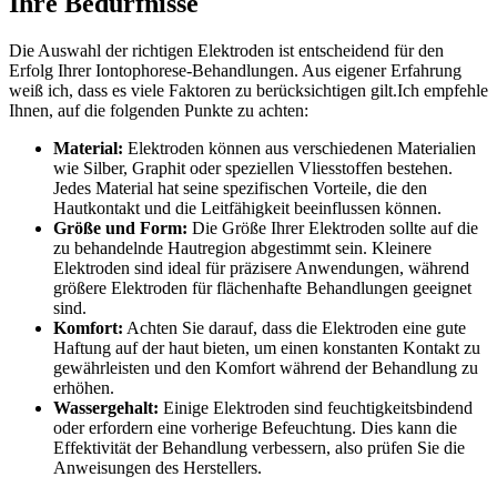
Ihre Bedürfnisse
Die Auswahl ​der richtigen Elektroden ist entscheidend für den
⁢Erfolg Ihrer Iontophorese-Behandlungen. Aus eigener Erfahrung
weiß ich, ⁢dass ​es viele Faktoren​ zu berücksichtigen ​gilt.Ich empfehle
⁢Ihnen,⁣ auf ⁤die folgenden Punkte zu achten:
Material:
Elektroden ​können aus⁤ verschiedenen Materialien⁣
wie Silber,⁢ Graphit oder speziellen Vliesstoffen bestehen.
Jedes Material ‌hat seine⁤ spezifischen Vorteile, die den
Hautkontakt und die⁢ Leitfähigkeit⁤ beeinflussen können.
Größe und Form:
Die Größe Ihrer Elektroden sollte auf die
zu behandelnde Hautregion abgestimmt sein.‍ Kleinere ​
Elektroden sind ideal für präzisere Anwendungen,​ während​
größere Elektroden ​für flächenhafte Behandlungen geeignet​
sind.
Komfort:
Achten Sie⁢ darauf, dass die Elektroden eine gute
Haftung auf der haut bieten, um einen konstanten‌ Kontakt zu
gewährleisten und ⁢den Komfort während⁢ der Behandlung ‌zu
erhöhen.
Wassergehalt:
Einige Elektroden sind⁢ feuchtigkeitsbindend
⁣oder erfordern eine vorherige Befeuchtung. Dies ​kann die
Effektivität der Behandlung verbessern, ⁣also⁢ prüfen Sie die
Anweisungen des Herstellers.