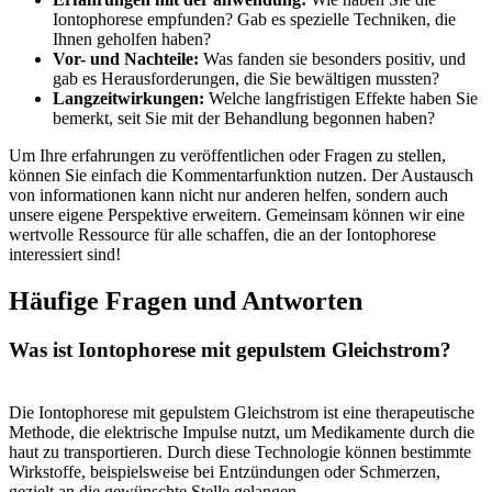
Iontophorese empfunden? Gab es spezielle Techniken, die
Ihnen⁣ geholfen haben?
Vor-‌ und​ Nachteile:
Was fanden sie besonders‌ positiv, und
gab es Herausforderungen, ‌die Sie bewältigen ⁢mussten?
Langzeitwirkungen:
Welche langfristigen Effekte haben ‍Sie
bemerkt, seit Sie ⁢mit der Behandlung⁤ begonnen​ haben?
Um Ihre erfahrungen zu‌ veröffentlichen oder Fragen zu stellen,
können Sie einfach die Kommentarfunktion nutzen. Der ‌Austausch⁢
von informationen kann⁢ nicht⁢ nur anderen helfen, sondern auch
unsere eigene Perspektive erweitern.⁢ Gemeinsam können wir eine
wertvolle Ressource für alle‌ schaffen, ‍die an der Iontophorese
interessiert sind!
Häufige Fragen und Antworten
Was ist Iontophorese ​mit gepulstem⁣ Gleichstrom?
Die Iontophorese ​mit gepulstem Gleichstrom ist eine therapeutische‌
Methode, die⁢ elektrische Impulse⁢ nutzt, um Medikamente durch die
haut zu transportieren. Durch diese ‌Technologie können bestimmte
Wirkstoffe, beispielsweise bei Entzündungen oder Schmerzen,
gezielt an die gewünschte Stelle gelangen.