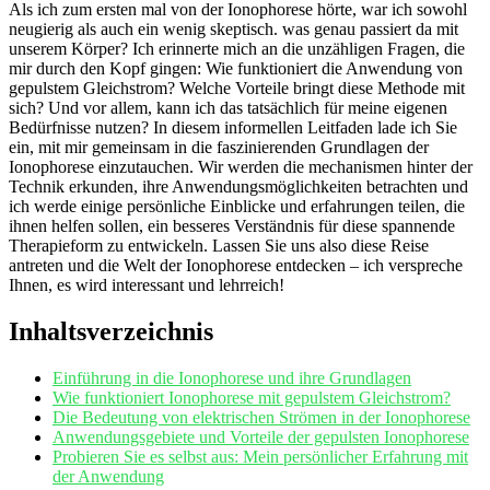
Als ich zum ersten mal von der Ionophorese hörte, war ich sowohl
neugierig als ⁢auch ein wenig skeptisch. ⁣was genau passiert da mit
⁣unserem Körper? Ich erinnerte mich an die unzähligen Fragen, die ​
mir⁢ durch den Kopf gingen: Wie​ funktioniert‍ die Anwendung von
gepulstem Gleichstrom?⁤ Welche Vorteile bringt diese Methode mit
‍sich? Und vor allem, kann ich ⁢das tatsächlich⁤ für meine eigenen
Bedürfnisse nutzen? In diesem ​informellen⁣ Leitfaden⁤ lade ich Sie
‍ein, mit mir⁢ gemeinsam in⁣ die faszinierenden Grundlagen der
Ionophorese einzutauchen. Wir werden‌ die mechanismen hinter der⁤
Technik erkunden, ihre⁤ Anwendungsmöglichkeiten​ betrachten und
ich werde‍ einige ⁣persönliche Einblicke ⁣und‌ erfahrungen teilen, die
ihnen helfen sollen, ⁣ein besseres Verständnis für diese spannende⁣
Therapieform zu entwickeln. Lassen ⁤Sie uns also diese⁤ Reise
antreten und die Welt⁢ der Ionophorese⁢ entdecken –‍ ich verspreche
Ihnen,⁣ es wird​ interessant und‌ lehrreich!
Inhaltsverzeichnis
Einführung in die Ionophorese und ihre‌ Grundlagen
Wie funktioniert‌ Ionophorese mit gepulstem‍ Gleichstrom?
Die​ Bedeutung‍ von elektrischen ‌Strömen⁤ in der Ionophorese
Anwendungsgebiete und ⁣Vorteile ‌der gepulsten Ionophorese
Probieren ​Sie es selbst aus: Mein persönlicher Erfahrung mit
der Anwendung