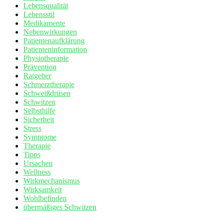
Lebensqualität
Lebensstil
Medikamente
Nebenwirkungen
Patientenaufklärung
Patienteninformation
Physiotherapie
Prävention
Ratgeber
Schmerztherapie
Schweißdrüsen
Schwitzen
Selbsthilfe
Sicherheit
Stress
Symptome
Therapie
Tipps
Ursachen
Wellness
Wirkmechanismus
Wirksamkeit
Wohlbefinden
übermäßiges Schwitzen