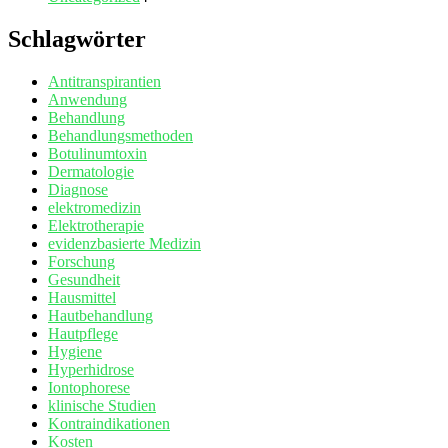
Schlagwörter
Antitranspirantien
Anwendung
Behandlung
Behandlungsmethoden
Botulinumtoxin
Dermatologie
Diagnose
elektromedizin
Elektrotherapie
evidenzbasierte Medizin
Forschung
Gesundheit
Hausmittel
Hautbehandlung
Hautpflege
Hygiene
Hyperhidrose
Iontophorese
klinische Studien
Kontraindikationen
Kosten