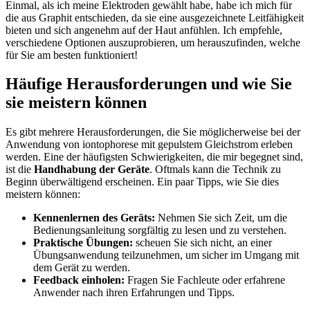
Einmal, als ich meine ​Elektroden gewählt habe, ‍habe ich mich für
⁤die aus Graphit⁢ entschieden, ‍da sie eine ausgezeichnete Leitfähigkeit
bieten und⁣ sich⁢ angenehm auf⁢ der Haut anfühlen. Ich ‌empfehle,
verschiedene Optionen auszuprobieren, um herauszufinden, ​welche
für Sie am besten funktioniert!
Häufige Herausforderungen und wie Sie ​
sie⁣ meistern können
Es gibt mehrere ⁤Herausforderungen, die Sie möglicherweise bei⁢ der
Anwendung von ​iontophorese mit ​gepulstem‌ Gleichstrom erleben
werden. ⁣Eine ⁤der häufigsten Schwierigkeiten,⁤ die mir begegnet sind,
ist die
Handhabung ‌der Geräte
. Oftmals ⁢kann die⁢ Technik zu
⁤Beginn überwältigend erscheinen. Ein paar Tipps, wie⁢ Sie⁣ dies
meistern können:
Kennenlernen des Geräts:
Nehmen Sie sich Zeit, um die
Bedienungsanleitung​ sorgfältig⁤ zu lesen und zu verstehen.
Praktische Übungen:
scheuen Sie sich nicht, an ⁤einer
Übungsanwendung ‍teilzunehmen, um ‌sicher im Umgang mit⁤
dem Gerät ​zu werden.
Feedback ‌einholen:
⁢Fragen Sie Fachleute oder erfahrene⁣
Anwender nach ⁢ihren Erfahrungen und Tipps.