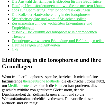
Die Auswahl​ der ‌richtigen Elektroden für Ihre Bedürfnisse
Häufige⁣ Herausforderungen und wie Sie sie meistern ⁢können
tipps zur Optimierung Ihrer Ionophorese-Sitzungen
Die Rolle der Hautvorbereitung in⁣ der Ionophorese
Sicherheitsaspekte und⁣ worauf Sie achten sollten
Zusammenfassung der wichtigsten Erkenntnisse und​
Empfehlungen
ausblick: Die Zukunft‍ der ionophorese⁢ in der⁣ modernen⁤
Therapie
Ermutigung zur ‍weiteren Erkundung und‌ Erfahrungen teilen
Häufige⁢ Fragen und ⁤Antworten
fazit
Einführung‌ in ⁢die ⁢Ionophorese ⁢und ihre
⁢Grundlagen
Wenn ‍ich​ über Ionophorese spreche, beziehe ‍ich ‌mich auf eine
faszinierende
therapeutische Methode
,‌ die elektrische Ströme nutzt,⁤
um
Medikamente
direkt durch ‌die
Haut
zu transportieren. dies
geschieht mithilfe von gepulstem Gleichstrom, der die
Durchlässigkeit der Zellmembranen erhöht und so die
Wirkstoffaufnahme erheblich verbessert. Die​ vorteile dieser
Methode sind vielfältig: