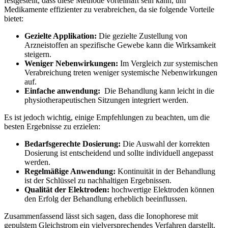
festgestellt, dass diese Methode vorteilhaft sein kann, ​um
Medikamente effizienter zu‍ verabreichen, da sie folgende Vorteile
⁤bietet:
Gezielte ​Applikation:
Die gezielte Zustellung von
Arzneistoffen an ​spezifische⁢ Gewebe kann die Wirksamkeit
steigern.
Weniger ⁣Nebenwirkungen:
Im Vergleich⁣ zur systemischen
Verabreichung treten‍ weniger systemische⁣ Nebenwirkungen
auf.
Einfache anwendung:
⁣ Die ⁣Behandlung kann leicht ‌in die​
physiotherapeutischen Sitzungen integriert⁣ werden.
Es ist jedoch wichtig, einige‌ Empfehlungen zu beachten, um die
besten Ergebnisse ‍zu ⁢erzielen:
Bedarfsgerechte‌ Dosierung:
Die Auswahl der korrekten
Dosierung ist entscheidend und sollte individuell angepasst
werden.
Regelmäßige⁢ Anwendung:
Kontinuität in der Behandlung
ist der Schlüssel ⁣zu nachhaltigen‌ Ergebnissen.
Qualität der ​Elektroden:
hochwertige Elektroden können
den Erfolg der ‌Behandlung erheblich beeinflussen.
Zusammenfassend lässt‌ sich sagen,⁣ dass ‍die Ionophorese mit
gepulstem⁤ Gleichstrom ein vielversprechendes Verfahren ⁢darstellt.