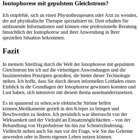
Iontophorese mit gepulstem Gleichstrom?
Ich ‍empfehle,⁣ sich an einen Physiotherapeuten ⁢oder Arzt zu wenden,
der auf physikalische Therapie ⁢spezialisiert ist. Dort erhalten Sie⁤
umfassende⁢ Informationen​ und⁤ können⁣ eine professionelle ⁣Beratung
hinsichtlich der Iontophorese und⁣ ihrer Anwendung ​in Ihrer
⁣speziellen ⁤Situation bekommen.​
Fazit
In meinem Streifzug ⁢durch die⁤ Welt ​der Ionophorese mit ⁤gepulstem
Gleichstrom bin ich auf die vielseitigen Anwendungen und die
faszinierenden Prinzipien gestoßen, die hinter‍ dieser Technologie
stehen. Ich⁤ hoffe, dass Sie durch diesen⁣ informellen Leitfaden einen⁤
Einblick in die⁣ Grundlagen der‍ Ionophorese gewinnen konnten und
Lust ‍haben, sich intensiver mit diesem thema auseinanderzusetzen.
Es ist spannend zu sehen,wie elektrische Ströme⁤ helfen
können,Medikamente gezielt in den Körper zu bringen​ und
Beschwerden zu lindern. Ich persönlich ⁢war überrascht von der
Wirksamkeit und⁣ der Vielzahl an Einsatzmöglichkeiten – von ​der
⁣Behandlung von Hyperhidrose‌ bis ‍hin zur Schmerzlinderung.
Vielleicht stehen⁣ auch⁤ Sie nun‌ vor der Frage, wie Sie ⁤das Gelernte ​
anwenden oder in⁤ Ihrem ⁤eigenen Leben nutzen können.