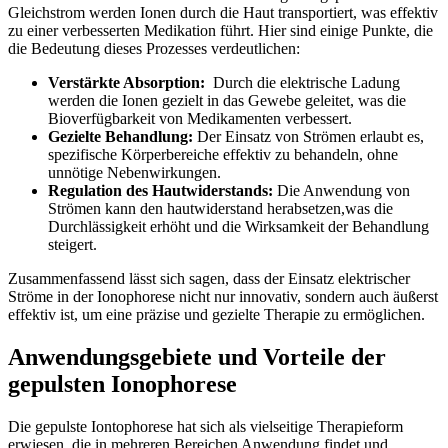
Gleichstrom werden Ionen durch die⁤ Haut transportiert, was ⁢effektiv
zu einer​ verbesserten Medikation führt.​ Hier ⁢sind ‌einige Punkte, die
die Bedeutung dieses Prozesses verdeutlichen:
Verstärkte Absorption:
‍ Durch die elektrische Ladung
werden die Ionen ‌gezielt in ​das Gewebe geleitet, was​ die
Bioverfügbarkeit von ​Medikamenten verbessert.
Gezielte Behandlung:
Der Einsatz ⁢von Strömen ​erlaubt es,
spezifische Körperbereiche effektiv⁣ zu behandeln, ohne
‌unnötige Nebenwirkungen.
Regulation des Hautwiderstands:
Die Anwendung von
Strömen kann‌ den hautwiderstand‍ herabsetzen,was die
‍Durchlässigkeit​ erhöht und die Wirksamkeit der Behandlung
steigert.
Zusammenfassend lässt sich sagen, dass der Einsatz elektrischer
Ströme in der Ionophorese nicht nur innovativ, sondern ⁤auch äußerst
effektiv ist, um eine​ präzise und gezielte ​Therapie zu ermöglichen.
Anwendungsgebiete und Vorteile der
gepulsten‍ Ionophorese
Die ‍gepulste Iontophorese hat‍ sich ‍als vielseitige Therapieform
erwiesen, die in mehreren Bereichen Anwendung findet⁣ und‍