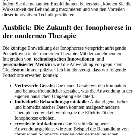
Indem⁣ Sie die genannten Empfehlungen beherzigen, ​können ⁣Sie die⁣
Wirksamkeit ⁤der⁢ Behandlung maximieren⁢ und von ⁢den Vorteilen
⁣dieser innovativen Technik profitieren.
Ausblick:⁤ Die Zukunft der Ionophorese in
der modernen Therapie
Die ⁣künftige Entwicklung der‌ Ionophorese ‌verspricht aufregende
Perspektiven in der modernen Therapie. Mit der zunehmenden
Integration von ​
technologischen Innovationen
⁢ und ‌
personalisierter Medizin
wird die ‌Anwendung von⁢ gepulstem
⁤Gleichstrom immer‍ präziser. Ich ‌bin überzeugt, dass wir folgende⁣
Fortschritte erwarten können:
Verbesserte Geräte:
Die neuen ⁤Geräte werden kompakter
und benutzerfreundlicher gestaltet, was die ​Anwendung in der
⁢eigenen häuslichen​ Umgebung erleichtert.
Individuelle Behandlungsprotokolle:
Anhand genetischer
und biomedizinischer Daten könnten maßgeschneiderte
Therapien entwickelt⁤ werden,die⁤ die​ Effektivität der
Ionophorese ⁣erhöhen.
erweiterte Indikationen:
Die Erschließung neuer
Anwendungsgebiete, wie ⁢zum Beispiel​ die Behandlung von
chronischen Schmerzzuständen⁣ oder dermatologischen