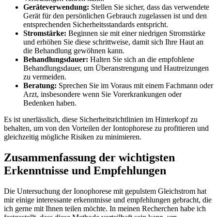
Geräteverwendung:
Stellen Sie sicher, dass das verwendete
Gerät für den persönlichen Gebrauch ‌zugelassen ist und den​
entsprechenden Sicherheitsstandards entspricht.
Stromstärke:
Beginnen sie mit einer niedrigen​ Stromstärke
und ⁢erhöhen Sie ⁤diese schrittweise,​ damit sich Ihre Haut ⁤an⁤
die ⁣Behandlung ⁤gewöhnen kann.
Behandlungsdauer:
Halten Sie sich ⁢an​ die empfohlene
Behandlungsdauer, um ⁤Überanstrengung und Hautreizungen
zu vermeiden.
Beratung:
Sprechen Sie im ⁢Voraus​ mit​ einem Fachmann oder‍
Arzt, ​insbesondere wenn Sie Vorerkrankungen oder
Bedenken haben.
Es⁤ ist unerlässlich, diese ⁤Sicherheitsrichtlinien im Hinterkopf ⁤zu
behalten, ​um von ⁢den⁤ Vorteilen der Iontophorese ‍zu ‌profitieren und
gleichzeitig ⁣mögliche Risiken zu ⁣minimieren.
Zusammenfassung‍ der wichtigsten
Erkenntnisse ⁤und Empfehlungen
Die Untersuchung der Ionophorese⁢ mit⁣ gepulstem Gleichstrom hat
mir einige​ interessante erkenntnisse und empfehlungen gebracht, ⁢die
ich gerne mit Ihnen⁣ teilen möchte. In meinen Recherchen habe ich