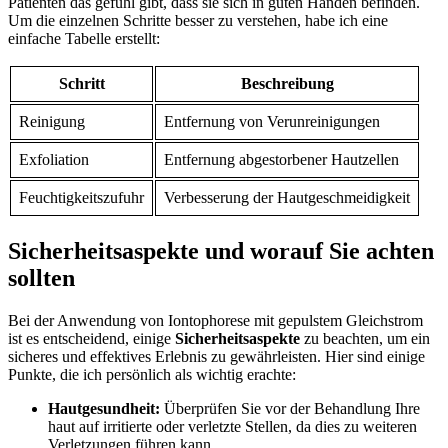
Patienten das gefühl gibt, dass sie‍ sich in ⁣guten Händen befinden.
‍Um die⁣ einzelnen​ Schritte besser zu verstehen, habe ‌ich eine
einfache Tabelle erstellt:
Schritt
Beschreibung
Reinigung
Entfernung von Verunreinigungen
Exfoliation
Entfernung abgestorbener Hautzellen
Feuchtigkeitszufuhr
Verbesserung der⁤ Hautgeschmeidigkeit
Sicherheitsaspekte und worauf Sie achten
sollten
Bei ‍der‍ Anwendung⁤ von​ Iontophorese mit gepulstem ⁢Gleichstrom
ist es ‌entscheidend, einige
Sicherheitsaspekte
zu beachten, um ein ​
sicheres und effektives ​Erlebnis zu gewährleisten. Hier sind⁢ einige
Punkte, die ‍ich ‍persönlich als wichtig erachte:
Hautgesundheit:
Überprüfen Sie vor der Behandlung Ihre
⁢haut auf irritierte oder verletzte ⁤Stellen, da dies zu weiteren
Verletzungen führen kann.