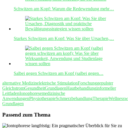
Schwitzen am Kopf: Warum die Redewendung mehr…
Starkes Schwitzen am Kopf: Was Sie über Ursachen,…
Salbei gegen Schwitzen am Kopf (salbei gegen…
alternative Medizin
elektrische Stimulation
Forschung
gepulster
Gleichstrom
Gesundheit
Grundlagen
Hautbehandlung
informeller
Leitfaden
Ionophorese
medizinische
Anwendungen
Physiotherapie
Schmerzbehandlung
Therapie
Wellness
w
Grundlagen
Passend zum Thema