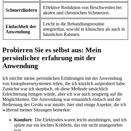
Effektive Reduktion von⁤ Beschwerden bei
Schmerzlindern
akuten und chronischen Schmerzen.
Leicht⁢ in die ⁢Behandlungsroutine
Einfachheit der
integrierbar, sowohl in⁣ klinischen als auch in
Anwendung
häuslichen Rahmen.
Probieren ⁤Sie es​ selbst aus: Mein​
persönlicher erfahrung ‌mit ‌der
Anwendung
Ich möchte meine persönlichen ​Erfahrungen ⁤mit der Anwendung
von Iontophoresesystemen​ teilen,⁣ die ich kürzlich ausprobiert⁢ habe.
Zunächst war‍ ich skeptisch, ob ⁣diese ⁤Methode tatsächlich
‍Erleichterung ⁣bringen würde, aber ich war auch neugierig auf die
Möglichkeiten.‌ Die Anwendung war​ erstaunlich einfach und die
Bedienung des⁣ Geräts war intuitiv. hier sind⁢ einige​ Aspekte, die ‌ich
während meiner Sitzungen bemerkte:
Komfort:
⁣ Die ‍Elektroden waren leicht anzubringen, und ich
spürte nur⁤ ein leichtes Kribbeln,‍ das mir nicht unangenehm
war.