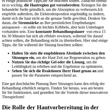
‍es ‍einige praktische Tipps,die Sie⁤ beachten sollten. Zunächst ‍einmal
ist es wichtig,‌
die Hautregion gut vorzubereiten
:⁣ Reinigen Sie die
behandelte ⁤Stelle gründlich, um die Absorption⁤ zu ‍verbessern.Ich
empfehle außerdem, die Elektrodenposition regelmäßig zu ändern,
damit sich die ‌haut nicht an die ⁢genaue Stelle gewöhnt.‌ Denken Sie
daran, ‌die
Stromstärke
an Ihre‍ persönlichen Empfindungen
anzupassen – es ‌sollte‌ ein leichtes Kribbeln, aber kein Unbehagen
vorhanden sein.‌ Eine
konstante Behandlungsdauer
‍ von ​etwa 15
bis 30 Minuten hat sich⁣ als ⁢effektiv erwiesen,‌ während ‌Sie darauf
achten sollten, die​ Behandlung nicht ⁣zu übertreiben. Hier sind‍ einige
⁢Tipps, ⁣die Sie während der Sitzung beachten sollten:
Halten Sie ⁣stets die ‍empfohlenen Abstände zwischen den
Sitzungen ⁣ein
, um der Haut Zeit zur Regeneration zu geben.
Nutzen Sie das‌ richtige​ Gel oder die ⁤Lösung
, ⁣um⁢ die
Leitfähigkeit zu erhöhen und ⁢die Ergebnisse zu optimieren.
Sehen Sie⁢ sich⁢ die Reaktionen Ihrer Haut genau an
⁣und
passen Sie die Parameter entsprechend an.
Eine ‌gut ‍durchdachte Planung ⁤Ihrer Sitzungen kann den erfolg der⁤
Behandlung erheblich steigern. Finden⁤ Sie heraus, was‌ am besten
für Sie funktioniert, und genießen Sie die Vorteile dieser ​innovativen
Therapieform!
Die Rolle der Hautvorbereitung in der