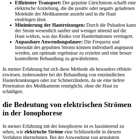
Effizienter‌ Transport:
Der‌ gepulste Gleichstrom schafft eine
⁤elektrische Anziehung, ⁣die die positiv oder negativ‍ geladenen
Moleküle der‌ Medikamente‍ anzieht​ und in ⁣die Haut⁣
eindringen lässt.
Minimierung der Hautreizungen:
Durch⁤ die ‌Pulsation kann
der Strom​ wesentlich sanfter‌ und weniger störend auf die‌
Haut wirken, was das Risiko von ⁤Hautirritationen verringert.
Anpassbare Anwendungsdauer:
⁤Die​ Frequenz und
Intensität des gepulsten Stroms können individuell angepasst
‌werden, um optimale ergebnisse zu ​erzielen und eine besser
kontrollierte⁢ Behandlung zu ⁤gewährleisten.
In meiner Erfahrung​ hat sich diese Methode als​ besonders ‌effektiv
erwiesen, insbesondere bei der Behandlung⁣ von entzündlichen
Hauterkrankungen oder zur Schmerzlindern, da ‌sie eine ⁢tiefere
Penetration des Medikaments ermöglicht,⁢ ohne‍ die⁢ Haut zu
schädigen.
die Bedeutung von elektrischen Strömen
⁣in ⁢der Ionophorese
In ​meiner ​Erfahrung mit‌ der ​Ionophorese‍ ist es faszinierend zu
‍sehen, wie
elektrische ‌Ströme
eine Schlüsselrolle‍ in diesem
Verfahren übernehmen. Bei der Anwendung von gepulstem