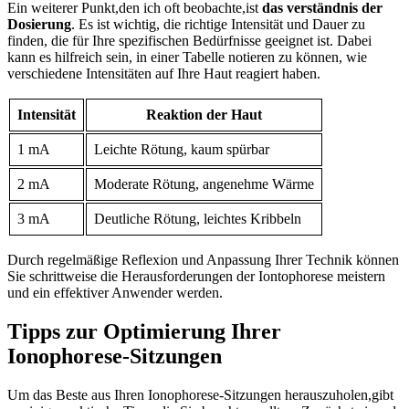
Ein weiterer⁣ Punkt,den⁢ ich oft beobachte,ist
das verständnis der
Dosierung
. Es ist ‌wichtig, die richtige ​Intensität ​und Dauer zu‍
finden, ​die für Ihre⁢ spezifischen Bedürfnisse geeignet ist. Dabei
kann es hilfreich sein, in einer Tabelle notieren​ zu⁢ können, ‌wie​
verschiedene Intensitäten‍ auf Ihre Haut reagiert haben.
Intensität
Reaktion der Haut
1 ‌mA
Leichte⁢ Rötung, kaum spürbar
2 mA
Moderate ⁤Rötung,⁣ angenehme Wärme
3 mA
Deutliche Rötung,‌ leichtes Kribbeln
Durch regelmäßige⁤ Reflexion und‍ Anpassung⁤ Ihrer Technik können
Sie schrittweise die Herausforderungen der Iontophorese meistern
und ein effektiver Anwender werden.
Tipps⁢ zur Optimierung Ihrer
‌Ionophorese-Sitzungen
Um das Beste ‍aus⁤ Ihren Ionophorese-Sitzungen ⁤herauszuholen,gibt