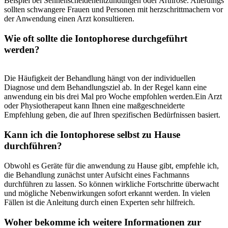
Beispiel bei Sehnenscheidenentzündungen oder Arthrose.⁣ Allerdings
sollten schwangere Frauen und Personen mit herzschrittmachern ⁣vor
der Anwendung​ einen Arzt konsultieren.
Wie oft ​sollte die Iontophorese durchgeführt
werden?
Die Häufigkeit der Behandlung ⁢hängt von der⁤ individuellen‌
Diagnose ‌und ​dem Behandlungsziel ab. In der Regel‍ kann eine
anwendung⁤ ein bis ⁢drei Mal pro Woche empfohlen werden.Ein Arzt
‍oder ​Physiotherapeut kann​ Ihnen ⁣eine maßgeschneiderte
Empfehlung ⁢geben, die auf Ihren spezifischen ⁢Bedürfnissen basiert.
Kann ‍ich die Iontophorese selbst zu‍ Hause
‌durchführen?
Obwohl⁤ es Geräte‍ für die ‌anwendung zu Hause gibt, empfehle ich,
die ⁢Behandlung zunächst⁢ unter Aufsicht eines ‍Fachmanns
durchführen zu lassen.⁤ So können⁢ wirkliche Fortschritte ⁤überwacht
und mögliche Nebenwirkungen sofort erkannt ‍werden. ⁣In vielen​
Fällen ist die Anleitung durch einen Experten sehr hilfreich.
Woher bekomme​ ich weitere Informationen zur