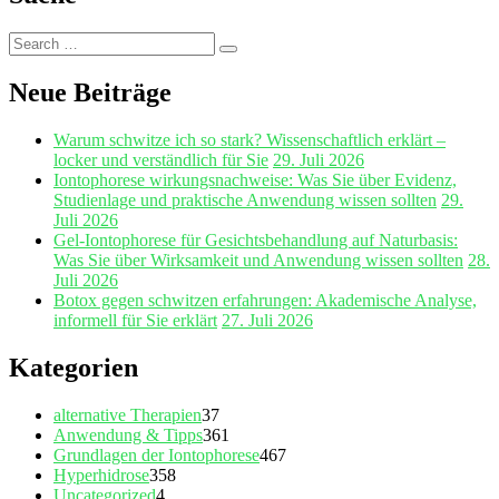
Search
Search
for:
Neue Beiträge
Warum schwitze ich so stark? Wissenschaftlich erklärt –
locker und verständlich für Sie
29. Juli 2026
Iontophorese wirkungsnachweise: Was Sie über Evidenz,
Studienlage und praktische Anwendung wissen sollten
29.
Juli 2026
Gel‑Iontophorese für Gesichtsbehandlung auf Naturbasis:
Was Sie über Wirksamkeit und Anwendung wissen sollten
28.
Juli 2026
Botox gegen schwitzen erfahrungen: Akademische Analyse,
informell für Sie erklärt
27. Juli 2026
Kategorien
alternative Therapien
37
Anwendung & Tipps
361
Grundlagen der Iontophorese
467
Hyperhidrose
358
Uncategorized
4