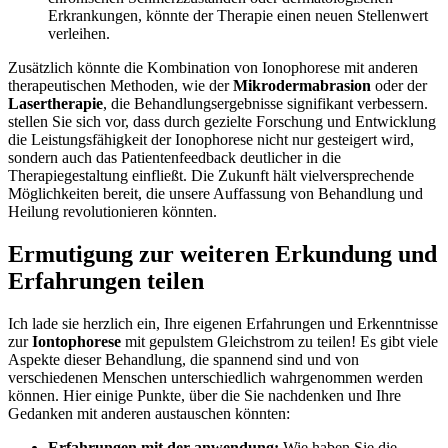
Erkrankungen, ⁤könnte der Therapie ⁣einen neuen Stellenwert
verleihen.
Zusätzlich könnte⁣ die ‌Kombination von Ionophorese mit anderen
therapeutischen Methoden, wie der
Mikrodermabrasion
oder⁤ der ⁣
Lasertherapie
, die Behandlungsergebnisse signifikant ⁣verbessern.
stellen Sie sich ⁢vor, dass durch⁢ gezielte Forschung und‌ Entwicklung
die Leistungsfähigkeit der Ionophorese​ nicht ⁣nur gesteigert wird,
sondern auch das Patientenfeedback‌ deutlicher in die
Therapiegestaltung einfließt. Die Zukunft hält vielversprechende
Möglichkeiten bereit, die unsere Auffassung von Behandlung‌ und
Heilung revolutionieren könnten.
Ermutigung zur weiteren Erkundung und
Erfahrungen teilen
Ich ​lade ⁣sie⁢ herzlich‍ ein,⁢ Ihre⁣ eigenen Erfahrungen ⁢und ⁢Erkenntnisse
zur
Iontophorese
‌mit gepulstem Gleichstrom ⁤zu ⁤teilen! Es gibt viele
Aspekte ​dieser​ Behandlung,‌ die spannend sind​ und ‌von
verschiedenen Menschen ⁤unterschiedlich wahrgenommen⁤ werden
können. Hier ⁣einige Punkte, über ‌die ‌Sie nachdenken und Ihre
Gedanken mit⁢ anderen austauschen könnten:
Erfahrungen mit der ‍anwendung:
Wie haben Sie ​die