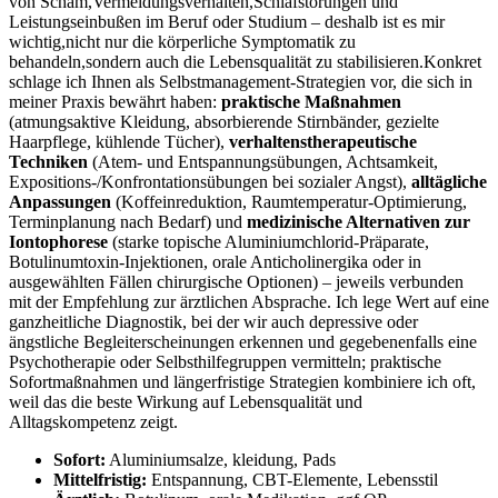
von Scham,Vermeidungsverhalten,Schlafstörungen und
Leistungseinbußen im Beruf oder Studium – deshalb ist es mir
wichtig,nicht nur die körperliche Symptomatik ​zu
behandeln,sondern auch die Lebensqualität zu ‍stabilisieren.Konkret
schlage ich Ihnen als Selbstmanagement-Strategien vor, die sich in
meiner Praxis bewährt haben:
praktische Maßnahmen
(atmungsaktive Kleidung, absorbierende ⁢Stirnbänder, gezielte
⁤Haarpflege, kühlende Tücher),
verhaltenstherapeutische
Techniken
(Atem- und Entspannungsübungen, Achtsamkeit,
Expositions‑/Konfrontationsübungen bei sozialer⁢ Angst),
alltägliche
Anpassungen
(Koffeinreduktion, Raumtemperatur-Optimierung,
Terminplanung nach Bedarf) und
medizinische Alternativen zur
Iontophorese
(starke topische Aluminiumchlorid-Präparate,
Botulinumtoxin-Injektionen, orale Anticholinergika oder in
ausgewählten Fällen chirurgische Optionen) – jeweils verbunden
⁢mit der⁣ Empfehlung zur ärztlichen Absprache.⁤ Ich lege Wert auf eine
ganzheitliche Diagnostik, bei ‍der wir auch ⁣depressive oder
ängstliche Begleiterscheinungen erkennen und⁢ gegebenenfalls eine
Psychotherapie oder Selbsthilfegruppen vermitteln; ‌praktische
Sofortmaßnahmen und längerfristige ​Strategien kombiniere ‍ich oft,⁤
weil das die⁤ beste ⁣Wirkung auf‌ Lebensqualität⁣ und
Alltagskompetenz zeigt.
Sofort:
Aluminiumsalze, kleidung, Pads
Mittelfristig:
Entspannung, CBT-Elemente, ​Lebensstil