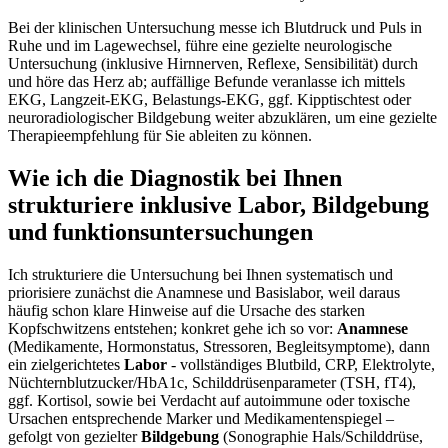
Bei ​der klinischen ​Untersuchung messe ich Blutdruck ​und Puls in
Ruhe und im⁣ Lagewechsel, führe eine gezielte neurologische
Untersuchung (inklusive Hirnnerven, ⁣Reflexe, Sensibilität) durch
und‍ höre​ das Herz ab;⁤ auffällige Befunde veranlasse ich mittels
EKG, Langzeit-EKG, Belastungs-EKG, ggf. Kipptischtest oder‍
neuroradiologischer Bildgebung weiter abzuklären, um eine gezielte
Therapieempfehlung für Sie ‍ableiten zu können.
Wie ich die‍ Diagnostik bei Ihnen
strukturiere inklusive Labor,⁣ Bildgebung
und funktionsuntersuchungen
Ich strukturiere⁤ die Untersuchung bei Ihnen systematisch und
priorisiere zunächst die ⁢Anamnese und Basislabor, weil daraus
häufig schon klare Hinweise auf die Ursache des starken
⁣Kopfschwitzens entstehen; konkret gehe ich so vor:
Anamnese
(Medikamente, Hormonstatus, Stressoren, Begleitsymptome), dann
ein zielgerichtetes
Labor
-‍ vollständiges⁤ Blutbild,⁤ CRP, Elektrolyte,
Nüchternblutzucker/HbA1c, Schilddrüsenparameter (TSH,‌ fT4),
ggf. Kortisol, sowie bei‌ Verdacht auf‌ autoimmune oder toxische
⁣Ursachen entsprechende Marker und Medikamentenspiegel –
gefolgt von‍ gezielter
Bildgebung
(Sonographie Hals/Schilddrüse,⁤