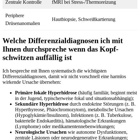
Zentrale Kontrolle
fMRI bei Stress-/Thermoreizung
Periphere
Hautbiopsie, Schweißkartierung
Drüsenanomalien
Welche Differenzialdiagnosen ich mit
Ihnen durchspreche wenn das‌ Kopf-
schwitzen auffällig ⁤ist
Ich bespreche mit Ihnen⁣ systematisch die wichtigsten
Differenzialdiagnosen, damit wir nicht vorschnell eine harmlos
wirkende Ursache⁢ übersehen:
Primäre fokale‍ Hyperhidrose
(häufig familiär, beginnt meist
in der Jugend, typischerweise fokal und situationsabhängig);
Sekundäre Hyperhidrose
durch endokrine Störungen (z. B.
Hyperthyreose, Phäochromozytom), metabolische Ursachen
(Hypoglykämie/Insulinom), Infektionen ‌(z. B. Tuberkulose,
bakterielle Endokarditis),‌ hämatologische Erkrankungen‌
(Lymphome) oder medikamentennebenwirkungen;
Neurologische Ursachen
wie autonome Dysfunktionen,
zentrale Läsionen oder neurodegenerative Erkrankungen;