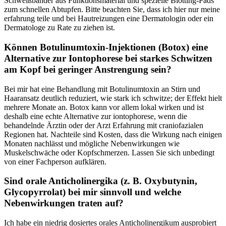
Schweißbänder aus Funktionsmaterial und spezielle Blotting-Pads
zum schnellen Abtupfen. Bitte beachten Sie, dass⁣ ich hier⁤ nur meine
erfahrung‌ teile und bei Hautreizungen eine Dermatologin oder ein⁣
Dermatologe zu Rate zu ziehen ist.
Können ‌Botulinumtoxin-Injektionen (Botox) eine
Alternative zur Iontophorese bei starkes Schwitzen
am ‌Kopf bei geringer Anstrengung⁤ sein?
Bei mir hat eine Behandlung mit Botulinumtoxin an⁤ Stirn und
Haaransatz deutlich reduziert,‍ wie stark ich schwitze; ​der Effekt hielt
mehrere Monate an. Botox kann vor allem ‌lokal ⁤wirken​ und ist
deshalb eine ⁤echte⁢ Alternative zur iontophorese, wenn die
behandelnde Ärztin oder der Arzt Erfahrung mit craniofazialen
Regionen hat. Nachteile sind Kosten, dass die‍ Wirkung nach einigen​
Monaten ​nachlässt und mögliche Nebenwirkungen wie
Muskelschwäche oder Kopfschmerzen. Lassen Sie sich unbedingt
von einer Fachperson aufklären.
Sind orale Anticholinergika (z. B. Oxybutynin,​
Glycopyrrolat) bei mir sinnvoll und welche
Nebenwirkungen traten auf?
Ich habe ein niedrig dosiertes⁣ orales Anticholinergikum ausprobiert