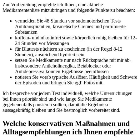
Zur ⁣Vorbereitung empfehle ich Ihnen, eine aktuelle
Medikamentenliste mitzubringen und folgende Punkte zu beachten:
vermeiden Sie‌ 48 ‌Stunden vor ​sudomotorischen Tests
Antitranspirantien, kosmetische Cremes und parfümierte
Substanzen
koffein‑ und ‍nikotinfrei sowie körperlich⁣ ruhig ​bleiben für⁣ 12-
24 Stunden vor Messungen
für Bluttests nüchtern zu erscheinen​ (in der Regel 8-12
Stunden), ausreichend hydriert sein
setzen Sie Medikamente nur nach Rücksprache⁤ mit mir ab-
insbesondere Anticholinergika, Betablocker oder
Antidepressiva können Ergebnisse beeinflussen
notieren Sie vorab typische Auslöser, Häufigkeit und Schwere
der ⁢Episoden ⁤und bringen Sie ggf. Fotos mit.
Ich bespreche ⁢vor jedem⁤ Test individuell, welche Untersuchungen‍
bei ‌Ihnen prioritär sind und‌ wie lange Sie Medikamente
gegebenenfalls pausieren sollten, damit ​die⁢ Ergebnisse
aussagekräftig bleiben und Sie bestmöglich vorbereitet sind.
Welche konservativen Maßnahmen und
Alltagsempfehlungen ich Ihnen empfehle