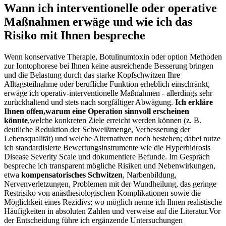
Wann ich interventionelle oder operative
Maßnahmen erwäge und wie ich‌ das
Risiko mit Ihnen bespreche
Wenn konservative Therapie, Botulinumtoxin oder option Methoden
zur ‌Iontophorese bei Ihnen keine​ ausreichende Besserung ⁤bringen
und die Belastung durch das starke Kopfschwitzen Ihre
Alltagsteilnahme ‍oder berufliche Funktion erheblich einschränkt,
erwäge ⁤ich operativ-interventionelle Maßnahmen -⁣ allerdings‍ sehr
zurückhaltend und stets nach sorgfältiger Abwägung.
Ich ⁤erkläre
Ihnen ⁣offen,warum eine Operation sinnvoll erscheinen
könnte
,welche konkreten Ziele erreicht werden können (z. B.
deutliche Reduktion der Schweißmenge, Verbesserung der
Lebensqualität) und welche Alternativen noch ‍bestehen; ‍dabei nutze
ich standardisierte Bewertungsinstrumente ‍wie die Hyperhidrosis
Disease Severity Scale‍ und dokumentiere⁢ Befunde. Im Gespräch
bespreche​ ich transparent mögliche Risiken und Nebenwirkungen,
etwa
kompensatorisches Schwitzen
, Narbenbildung,
Nervenverletzungen, ‌Problemen mit der Wundheilung,⁢ das⁢ geringe
Restrisiko von anästhesiologischen Komplikationen sowie ⁤die
Möglichkeit eines Rezidivs;‍ wo möglich nenne ich Ihnen realistische
Häufigkeiten in absoluten Zahlen und verweise ‍auf die Literatur.Vor⁢
der Entscheidung führe ich ergänzende Untersuchungen