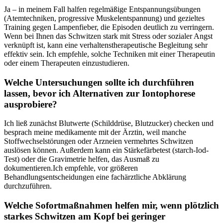
Ja – in meinem Fall halfen regelmäßige Entspannungsübungen
‍(Atemtechniken,⁤ progressive ⁤Muskelentspannung) und gezieltes
Training gegen Lampenfieber, ⁤die Episoden deutlich zu⁣ verringern.
Wenn bei Ihnen das Schwitzen stark mit Stress⁣ oder sozialer Angst
verknüpft ist,⁤ kann‌ eine verhaltenstherapeutische Begleitung sehr
effektiv sein. Ich empfehle, solche Techniken mit einer ​Therapeutin
oder einem Therapeuten einzustudieren.
Welche Untersuchungen sollte​ ich durchführen
lassen, bevor ich Alternativen zur Iontophorese
ausprobiere?
Ich⁣ ließ zunächst Blutwerte (Schilddrüse, Blutzucker)‍ checken ‍und
besprach meine medikamente mit der Ärztin, ⁣weil manche
Stoffwechselstörungen oder Arzneien vermehrtes Schwitzen
auslösen können. Außerdem kann ​ein Stärkefärbetest ⁣(starch-Iod-
Test) oder die Gravimetrie helfen, das Ausmaß zu
dokumentieren.Ich empfehle, vor größeren
Behandlungsentscheidungen eine fachärztliche⁤ Abklärung
durchzuführen.
Welche Sofortmaßnahmen⁣ helfen mir, wenn plötzlich
starkes Schwitzen am Kopf bei geringer