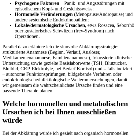
Psychogene Faktoren
– Panik- und Angststörungen ​mit
episodischem Kopf- und Gesichts­sweiss;
Hormonelle Veränderungen
(Menopause/Andropause) und
andere systemische Endokrinopathien;
Lokale/dermatologische Ursachen
, etwa Rosacea, Seborrhö
⁤oder gustatorisches Schwitzen (frey-Syndrom) nach
Operationen.
Parallel dazu erläutere ich die sinnvolle Abklärungsstrategie:
strukturierte ​Anamnese⁢ (Beginn, Verlauf, Auslöser,
Medikamentenanamnese, Familienanamnese), fokussierte klinische
‍Untersuchung sowie gezielte Basislaborwerte (TSH, Blutzucker,
⁢Blutbild, CRP, Elektrolyte, bei Bedarf ⁤Kortisol) und – falls indiziert
– autonome Funktionsprüfungen, ‍bildgebende ⁤Verfahren oder
endokrinologische/infektiologische Weiteruntersuchungen, damit
wir ⁢gemeinsam ‍die wahrscheinlichste Ursache finden und eine
passende Therapie planen.
Welche hormonellen und metabolischen
Ursachen ​ich bei Ihnen ausschließen‍
würde
Bei der Abklärung würde ich gezielt nach organisch-hormonellen⁢