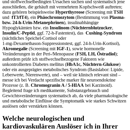
und ​stoffwechselbedingten Ursachen​ suchen und systematisch⁤ jene
ausschließen, die⁤ gehäuft mit ‍vermehrtem Kopfschweiß auftreten;
dazu gehören ⁣beispielsweise
Hyperthyreose
(Screening mit
TSH
und ⁣
fT3/fT4
), ein
Phäochromozytom
‌(Bestimmung ‌von
Plasma‑
bzw.‍ 24‑h‑Urin‑Metanephrinen
), insulinabhängige
Hypoglykämien bzw. ein
Insulinom
(
Nüchternblutzucker
,
Insulin/C‑Peptid
, ggf. 72‑h‑Fastentest),‌ das ‍
Cushing‑Syndrom
(nächtliches Speichel‑Cortisol oder
1‑mg‑Dexamethason‑Suppressionstest, ggf. ⁣24‑h‑Urin‑Kortisol),
Akromegalie
(Screening mit
IGF‑1
), sowie hormonelle
Veränderungen in der Peri‑/Menopause (
FSH, LH, Östradiol
);
außerdem prüfe ich⁢ stoffwechselbezogene Faktoren‌ wie
‌unkontrollierten Diabetes mellitus (
HbA1c, ⁤Nüchtern‑Glukose
)
oder ein ausgeprägtes ⁣metabolisches Syndrom (Basislabor: Lipide,
Leberwerte, Nierenwerte), und – weil sie klinisch ⁤relevant sind –
messe ich bei ⁣Verdacht spezifische marker für‌ neuroendokrine
Prozesse (z. B.
Chromogranin A / 5‑HIAA
bei Karzinoid).
Begleitend frage ich‍ medikamente, Substanzgebrauch und
Gewichtsveränderungen systematisch ab, da viele pharmakologische
‍und metabolische Einflüsse die Symptomatik wie starkes Schwitzen
auslösen oder verstärken können.
Welche‍ neurologischen und
kardiovaskulären Auslöser⁣ ich ‌in Ihrer