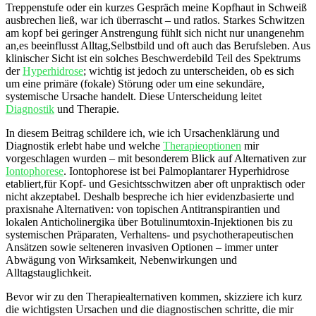
Treppenstufe oder ⁣ein kurzes Gespräch meine Kopfhaut in ⁢Schweiß
ausbrechen ließ, war ich überrascht – und ratlos. Starkes Schwitzen
‍am kopf bei geringer Anstrengung fühlt sich nicht nur unangenehm
an,es ⁤beeinflusst Alltag,Selbstbild und oft auch​ das‌ Berufsleben.​ Aus
klinischer Sicht ist ein solches Beschwerdebild Teil des​ Spektrums
der‌
Hyperhidrose
;‍ wichtig ist ⁢jedoch zu unterscheiden, ob es⁢ sich
um eine primäre (fokale) Störung oder⁣ um eine sekundäre,⁢
systemische Ursache handelt. Diese ⁤Unterscheidung leitet
Diagnostik
und Therapie.
In diesem Beitrag​ schildere ich, wie ich Ursachenklärung ‍und
Diagnostik erlebt ⁤habe und welche
Therapieoptionen
⁣mir ​
vorgeschlagen wurden​ – mit besonderem Blick auf ‍Alternativen zur
Iontophorese
. Iontophorese ist bei ⁤Palmoplantarer Hyperhidrose
etabliert,für Kopf- und Gesichtsschwitzen aber oft unpraktisch oder
nicht akzeptabel. Deshalb bespreche ich hier evidenzbasierte und
praxisnahe Alternativen: von topischen Antitranspirantien und
lokalen Anticholinergika über Botulinumtoxin-Injektionen bis zu
systemischen Präparaten, Verhaltens- und psychotherapeutischen
Ansätzen sowie selteneren invasiven ⁤Optionen – immer unter
Abwägung​ von Wirksamkeit, Nebenwirkungen⁤ und
Alltagstauglichkeit.
Bevor wir zu ⁣den Therapiealternativen kommen, skizziere ich kurz
die wichtigsten Ursachen ⁣und die⁤ diagnostischen‍ schritte, die mir