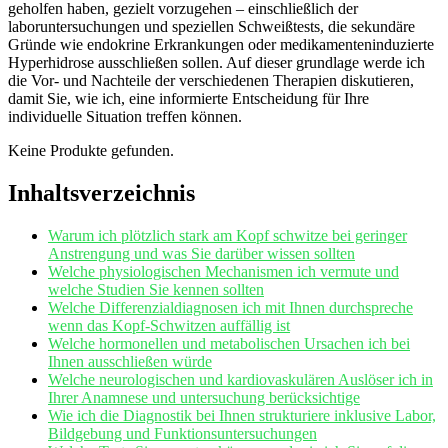
geholfen haben, gezielt vorzugehen – einschließlich der
laboruntersuchungen und speziellen ​Schweißtests, die sekundäre
‌Gründe wie endokrine Erkrankungen⁢ oder medikamenteninduzierte
Hyperhidrose ausschließen sollen. Auf dieser grundlage werde ich
die Vor- und Nachteile der ⁢verschiedenen Therapien diskutieren,
damit Sie, wie ‍ich, eine informierte‌ Entscheidung ⁣für Ihre
individuelle Situation treffen können.
Keine Produkte gefunden.
Inhaltsverzeichnis
Warum ich plötzlich stark am Kopf schwitze bei geringer​
Anstrengung und was Sie darüber wissen⁤ sollten
Welche physiologischen Mechanismen ich vermute und
welche Studien Sie kennen ⁤sollten
Welche Differenzialdiagnosen ich mit Ihnen durchspreche
wenn das Kopf-Schwitzen auffällig ⁢ist
Welche ⁤hormonellen und​ metabolischen Ursachen ich bei
Ihnen ausschließen würde
Welche neurologischen ​und kardiovaskulären Auslöser ich in
Ihrer Anamnese und untersuchung berücksichtige
Wie‌ ich die Diagnostik bei Ihnen ⁣strukturiere⁣ inklusive Labor,
‌Bildgebung und Funktionsuntersuchungen