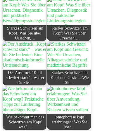
Starkes Schwitzen am
Starkes Schwitzen am
Kopf: Was Sie über
Kopf: Was Sie über
Ursachen,…
Ursachen,…
Der Ausdruck "Kopf
Starkes Schwitzen am
schwitzt stark" - was er
Kopf und Gesicht: Wie
für Sie…
Sie…
Wie bekommt man das
Iontophorese kopf
Schwitzen am Kopf
erfahrungen: Was Sie
weg?…
über…