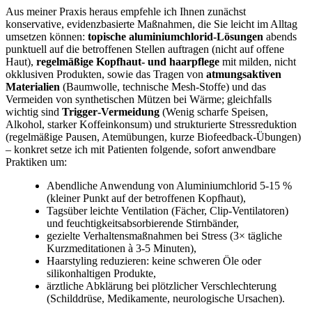
Aus meiner Praxis heraus empfehle ich Ihnen zunächst
konservative, evidenzbasierte Maßnahmen, die Sie⁢ leicht im Alltag
umsetzen können:
topische aluminiumchlorid‑Lösungen
abends
punktuell auf die betroffenen Stellen auftragen (nicht auf offene
Haut),
regelmäßige ​Kopfhaut‑ und haarpflege
mit milden, nicht
okklusiven Produkten,​ sowie das Tragen von⁣
atmungsaktiven‌
Materialien
(Baumwolle,⁢ technische Mesh‑Stoffe) und das
Vermeiden von‌ synthetischen Mützen bei Wärme; gleichfalls
wichtig sind
Trigger‑Vermeidung
(Wenig scharfe Speisen,
Alkohol, starker Koffeinkonsum) und strukturierte Stressreduktion‍
(regelmäßige Pausen, Atemübungen, kurze​ Biofeedback‑Übungen)
– konkret setze ich mit Patienten folgende, sofort anwendbare
Praktiken um:
Abendliche Anwendung von Aluminiumchlorid ⁣5-15 %
(kleiner Punkt auf der betroffenen Kopfhaut),
Tagsüber leichte Ventilation (Fächer,⁤ Clip‑Ventilatoren)
‍und feuchtigkeitsabsorbierende Stirnbänder,
gezielte Verhaltensmaßnahmen‌ bei Stress (3× tägliche
Kurzmeditationen à 3-5⁢ Minuten),
Haarstyling reduzieren: keine schweren Öle oder
silikonhaltigen Produkte,
ärztliche Abklärung bei plötzlicher Verschlechterung
(Schilddrüse, Medikamente, ⁤neurologische Ursachen).