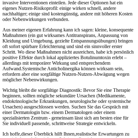
‍invasive Interventionen‌ einteilen. Jede ‍dieser Optionen hat ​ein
eigenes Nutzen‑Risikoprofil: einige wirken schnell, ⁤andere
nachhaltiger; einige sind​ kostengünstig, andere mit höheren Kosten
oder Nebenwirkungen verbunden.
Aus meiner eigenen Erfahrung kann ich sagen: kleine,​ konsequente
Maßnahmen (ein gut‍ wirksames Antitranspirans, Anpassung von ​
Kleidung und Umgebung, gezielte Entspannungsübungen)⁤ bringen
oft sofort spürbare Erleichterung und sind ein sinnvoller erster
Schritt. Wo⁤ diese Maßnahmen nicht ausreichen, habe ich ⁣persönlich
positive Effekte durch lokal appliziertes‌ Botulinumtoxin ‍erlebt –
allerdings mit temporärer Wirkung und entsprechendem
Aufwand.Systemische ‌Anticholinergika können wirksam sein,⁢
erfordern aber eine sorgfältige Nutzen‑Nutzen‑Abwägung⁣ wegen
⁣möglicher Nebenwirkungen.
Wichtig bleibt die sorgfältige Diagnostik: Bevor Sie eine Therapie
beginnen, sollten mögliche sekundäre Ursachen (Medikamente,
endokrinologische⁢ Erkrankungen,⁣ neurologische oder systemische
Ursachen) ausgeschlossen werden.​ Suchen Sie das Gespräch mit
‍einer Dermatologin bzw.‍ einem⁣ Dermatologen oder einem
spezialisierten‌ Zentrum ⁤- ​gemeinsam lässt ⁣sich am besten eine für
‍Sie individuell passende, schrittweise Strategie entwickeln.
Ich hoffe,dieser Überblick⁢ hilft Ihnen,realistische Erwartungen zu‌