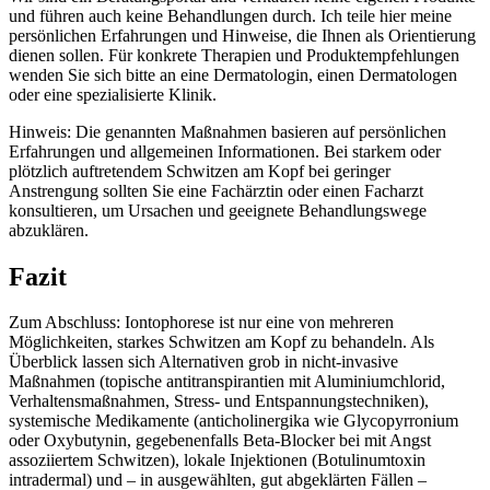
und führen auch keine Behandlungen durch. Ich ‌teile hier ‌meine
persönlichen ⁤Erfahrungen und Hinweise, die Ihnen als Orientierung⁢
dienen sollen.​ Für konkrete Therapien und Produktempfehlungen‌
wenden Sie sich bitte an eine Dermatologin, einen Dermatologen
oder eine spezialisierte Klinik.
Hinweis: Die genannten Maßnahmen basieren auf persönlichen ​
Erfahrungen ⁤und allgemeinen ⁢Informationen. Bei ‍starkem oder
plötzlich auftretendem Schwitzen am Kopf bei geringer
Anstrengung sollten Sie eine Fachärztin oder einen Facharzt
konsultieren, um Ursachen‌ und geeignete Behandlungswege
abzuklären. ⁤
Fazit
Zum Abschluss: Iontophorese ist nur eine von mehreren
Möglichkeiten, ‌starkes ⁣Schwitzen am Kopf ‌zu behandeln.⁢ Als
Überblick lassen sich Alternativen grob in nicht‑invasive
Maßnahmen (topische antitranspirantien mit Aluminiumchlorid,
Verhaltensmaßnahmen, Stress‑ und ⁣Entspannungstechniken),
systemische Medikamente (anticholinergika wie Glycopyrronium
oder‌ Oxybutynin, gegebenenfalls‍ Beta‑Blocker bei⁣ mit‍ Angst
assoziiertem Schwitzen), ⁣lokale⁢ Injektionen (Botulinumtoxin
intradermal) und – ⁤in ausgewählten, gut abgeklärten‍ Fällen –