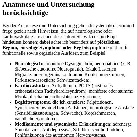
Anamnese und‍ Untersuchung
berücksichtige
Bei der ⁢Anamnese und Untersuchung gehe ich systematisch vor‌ und
frage gezielt nach Hinweisen, die auf neurologische ⁤oder
kardiovaskuläre Ursachen des ⁣starken Schwitzens am Kopf
⁢hindeuten können; dabei ⁤achte ich besonders auf
plötzlichen
Beginn, einseitige Symptome oder Begleitsymptome
und prüfe
funktionelle sowie organische Auslöser, ​zum Beispiel:
Neurologisch:
autonome ⁣Dysregulation, neuropathien ‌(z. B.
diabetische autonome Neuropathie), fokale Läsionen,
Migräne- oder ⁤trigeminal-autonome Kopfschmerzformen,⁤
Parkinson-assoziierte Schwitzattacken;
Kardiovaskulär:
‍ Arrhythmien, POTS (posturales
orthostatisches ⁣Tachykardiesyndrom), manifeste oder stumme
⁢Myokardischämie, orthostatische Hypotonie;
Begleitsymptome,‌ die ich eruziere:
Palpitationen,
Synkopen/Schwindel beim Aufstehen, neurologische ⁣Ausfälle
(Sensibilitätsstörungen, Schwäche), Kopfschmerzen,
nächtliche Symptome;
Medikamente und systemische Erkrankungen:
adrenerge
Stimulanzien, Antidepressiva, Schilddrüsenüberfunktion,
Fehlfunktionen des autonomen Nervensystems.