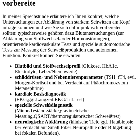
vorbereite
In meiner Sprechstunde erläutere ich Ihnen konkret, welche
Untersuchungen zur Abklärung von starkem Schwitzen ‍am Kopf
infrage ​kommen und wie Sie sich​ dafür⁢ praktisch vorbereiten
sollten: typischerweise⁢ gehören dazu Blutuntersuchungen (zur
Abklärung von Stoffwechsel‑ oder‍ Hormonstörungen),
orientierende kardiovaskuläre‌ Tests und spezielle sudomotorische
Tests zur Messung der Schweißproduktion und autonomen
Funktion. Konkret können Sie erwarten:
Blutbild und Stoffwechselprofil
(Glukose, HbA1c,
Elektrolyte, Leber/Nierenwerte)
schilddrüsen-‍ und‍ Nebennierenparameter
(TSH, fT4,​ evtl.
⁣Morgen‑Kortisol und bei​ Verdacht auf Phäochromozytom
Metanephrine)
kardiale Basisdiagnostik
⁤
(EKG,ggf.Langzeit‑EKG/Tilt‑Test)
spezielle⁢ Schweißdiagnostik
(Minor‑Test/iod‑stärke,gravimetrische
Messung,QSART/thermoregulatorischer Schweißtest)
neurologische Abklärung
(klinische ⁤Tiefe,ggf. Hautbiopsie
bei Verdacht auf Small‑Fiber‑Neuropathie ⁤oder Bildgebung
bei fokalen ‍Befunden).