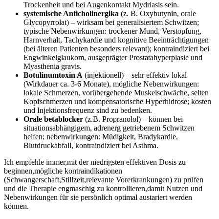
Trockenheit und bei Augenkontakt Mydriasis sein.
systemische Anticholinergika
(z. B.​ Oxybutynin, orale
Glycopyrrolat) – wirksam bei generalisiertem Schwitzen;
typische⁣ Nebenwirkungen: trockener Mund, Verstopfung,
‌Harnverhalt, Tachykardie und kognitive Beeinträchtigungen
(bei älteren Patienten besonders relevant); kontraindiziert bei
‍Engwinkelglaukom, ausgeprägter Prostatahyperplasie und
Myasthenia gravis.
Botulinumtoxin A
(injektionell) – sehr ⁢effektiv lokal
(Wirkdauer ca. 3-6 Monate), ⁤mögliche Nebenwirkungen:
lokale ‌Schmerzen, vorübergehende Muskelschwäche, selten
Kopfschmerzen‌ und kompensatorische⁢ Hyperhidrose;⁤ kosten
und Injektionsfrequenz ⁤sind ⁤zu bedenken.
Orale betablocker
(z.B.⁣ Propranolol) – können bei⁢
situationsabhängigem, adrenerg getriebenem Schwitzen
helfen; ⁣nebenwirkungen: Müdigkeit, Bradykardie,
Blutdruckabfall,​ kontraindiziert bei Asthma.
Ich empfehle⁣ immer,mit der niedrigsten effektiven Dosis ‍zu
beginnen,mögliche kontraindikationen
(Schwangerschaft,Stillzeit,relevante Vorerkrankungen) zu prüfen
und ‌die Therapie engmaschig‌ zu ‌kontrollieren,damit‌ Nutzen und
Nebenwirkungen ⁣für sie ‌persönlich ⁢optimal austariert werden
können.