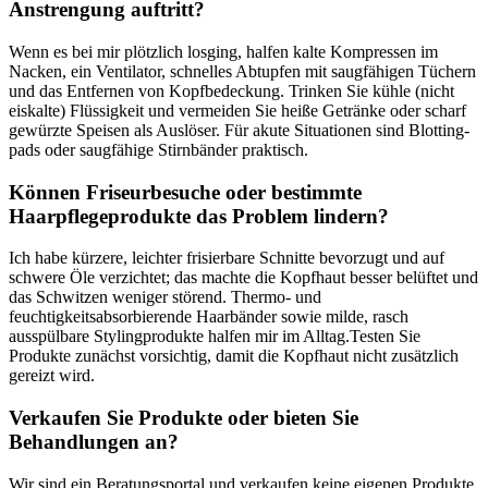
Anstrengung auftritt?
Wenn es bei mir plötzlich losging, halfen kalte⁤ Kompressen im
Nacken, ein Ventilator,‍ schnelles Abtupfen mit saugfähigen Tüchern
und das Entfernen von Kopfbedeckung. Trinken Sie⁢ kühle (nicht
⁣eiskalte) Flüssigkeit und ‌vermeiden Sie⁢ heiße Getränke oder scharf
gewürzte Speisen als Auslöser. Für akute Situationen sind Blotting-
pads oder ​saugfähige ‌Stirnbänder praktisch.
Können⁣ Friseurbesuche ‌oder bestimmte‍
Haarpflegeprodukte das Problem lindern?
Ich ⁣habe kürzere, leichter frisierbare Schnitte bevorzugt und‍ auf
schwere Öle verzichtet; das machte die Kopfhaut ‍besser belüftet und
das Schwitzen weniger störend. ⁤Thermo- und
feuchtigkeitsabsorbierende Haarbänder ⁢sowie⁣ milde, rasch
ausspülbare ‌Stylingprodukte halfen mir im‍ Alltag.Testen Sie
Produkte‌ zunächst vorsichtig, damit die Kopfhaut nicht zusätzlich
gereizt ⁣wird.
Verkaufen Sie Produkte oder‍ bieten Sie
Behandlungen an?
Wir sind ein Beratungsportal und verkaufen keine eigenen Produkte