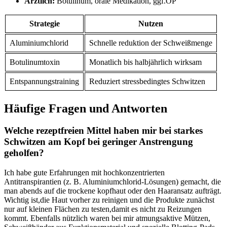
Ärztlich:
‍Botulinum, orale Medikation,‍ ggf.OP
Strategie
Nutzen
Aluminiumchlorid
Schnelle‌ reduktion der Schweißmenge
Botulinumtoxin
Monatlich ​bis halbjährlich wirksam
Entspannungstraining
Reduziert stressbedingtes Schwitzen
Häufige Fragen und Antworten
Welche rezeptfreien Mittel haben mir bei starkes
Schwitzen ‌am Kopf bei geringer Anstrengung
geholfen?
Ich habe ‌gute‌ Erfahrungen mit​ hochkonzentrierten
Antitranspirantien (z. B. Aluminiumchlorid-Lösungen) gemacht, die
man abends auf⁢ die ⁢trockene kopfhaut⁤ oder den Haaransatz ⁤aufträgt.
Wichtig ist,die Haut vorher zu reinigen und die Produkte zunächst
nur auf kleinen Flächen zu testen,damit es nicht zu Reizungen
kommt. Ebenfalls nützlich waren bei mir atmungsaktive Mützen,