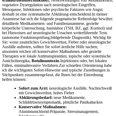
schilddrüsenüberfunktion
), Nebenwirkungen von⁤ Medikamenten,
vegetative Dysregulation nach neurologischen Eingriffen,
Menopause, Infektionen ⁤oder psychische ⁤Faktoren wie ‌Angst;
deshalb ist eine systematische ⁤Abklärung entscheidend.In meiner
Anamnese hat sich die folgende pragmatische Reihenfolge bewährt:
detaillierte Medikamenten- und ⁣Familienanamnese, gezielte
körperliche Untersuchung, basislabor (TSH, BZ, ggf. Kortisol) und
bei Hinweisen auf neurologische Ursachen weiterführende Tests
(autonome Funktionsprüfung,bildgebende Diagnostik). Wichtig für
Sie: wenn zusätzliches ​Gewichtsverlust, Fieber oder neurologische
Ausfälle auftreten, sollten Sie sofort ärztliche Hilfe‍ suchen;
ansonsten reichen ‍oft konservative Maßnahmen ‍oder gezielte
Therapien wie lokale Antitranspirantien, topische oder systemische​
Anticholinergika,
Botulinumtoxin
-Injektionen oder, bei fokalen
Fällen, minimalinvasive Verfahren.Zur schnellen Orientierung habe
ich die wichtigsten ⁢Sofort‑Hinweise und typische Zuordnungen in
⁣Stichpunkten zusammengefasst, die ​Ihnen bei der Einordnung
helfen können:
Sofort zum⁤ Arzt:
neurologische Ausfälle,⁣ Nachtschweiß
mit Gewichtsverlust, hohes⁤ Fieber
Abklärungsbedarf:
neue Medikamente,
Schilddrüsensymptomatik, ⁢plötzliche Panikattacken
Konservative Maßnahmen:
Aluminiumchlorid‑Präparate, Stressmanagement,