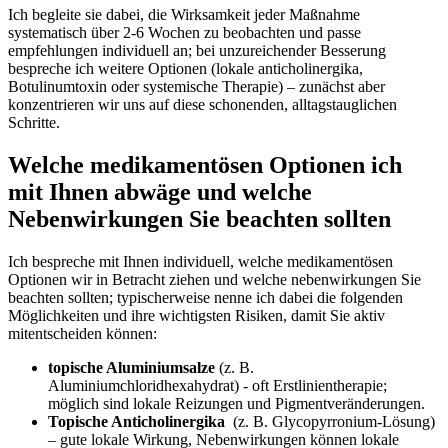
Ich begleite ‌sie dabei, die Wirksamkeit jeder Maßnahme
systematisch über 2-6 Wochen‍ zu beobachten und passe
empfehlungen individuell an; bei unzureichender Besserung
bespreche ich weitere Optionen (lokale anticholinergika,
Botulinumtoxin ⁣oder systemische Therapie) – ⁤zunächst aber
⁢konzentrieren ‍wir uns auf diese schonenden, alltagstauglichen
Schritte.
Welche medikamentösen Optionen ⁤ich
mit Ihnen abwäge‍ und welche
Nebenwirkungen Sie beachten sollten
Ich bespreche mit⁤ Ihnen ⁤individuell, welche medikamentösen
Optionen​ wir in Betracht ⁤ziehen ⁢und welche nebenwirkungen Sie
beachten sollten; ​typischerweise ‌nenne ich dabei die folgenden
Möglichkeiten und ihre wichtigsten Risiken, damit Sie ‍aktiv
mitentscheiden können:
topische Aluminiumsalze
(z. B.⁣
Aluminiumchloridhexahydrat) -‌ oft ‍Erstlinientherapie;
möglich sind lokale Reizungen ⁣und Pigmentveränderungen.
Topische Anticholinergika
⁤ (z. B. ‍Glycopyrronium-Lösung)
– ⁣gute lokale Wirkung, ‌Nebenwirkungen können lokale