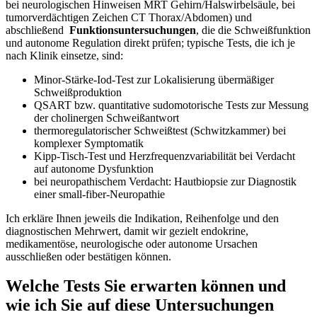
bei neurologischen Hinweisen MRT ⁤Gehirn/Halswirbelsäule, bei
tumorverdächtigen Zeichen CT​ Thorax/Abdomen) und
abschließend ​
Funktionsuntersuchungen
, die die Schweißfunktion
und ⁤autonome ​Regulation direkt ⁣prüfen; typische Tests, die ich ​je
nach Klinik einsetze, sind:
Minor‑Stärke‑Iod‑Test zur Lokalisierung übermäßiger
Schweißproduktion
QSART bzw. quantitative sudomotorische ​Tests ​zur Messung
der ⁢cholinergen Schweißantwort
thermoregulatorischer Schweißtest (Schwitzkammer) bei
⁤komplexer Symptomatik
Kipp‑Tisch‑Test und Herzfrequenzvariabilität bei Verdacht‍
auf autonome Dysfunktion
bei neuropathischem Verdacht: Hautbiopsie zur Diagnostik
einer small‑fiber‑Neuropathie
Ich erkläre Ihnen jeweils⁤ die Indikation, Reihenfolge und den⁤
diagnostischen Mehrwert,⁣ damit wir gezielt endokrine,
medikamentöse, neurologische oder autonome Ursachen‌
ausschließen oder bestätigen können.
Welche Tests Sie erwarten können und
wie ich ⁢Sie auf diese Untersuchungen