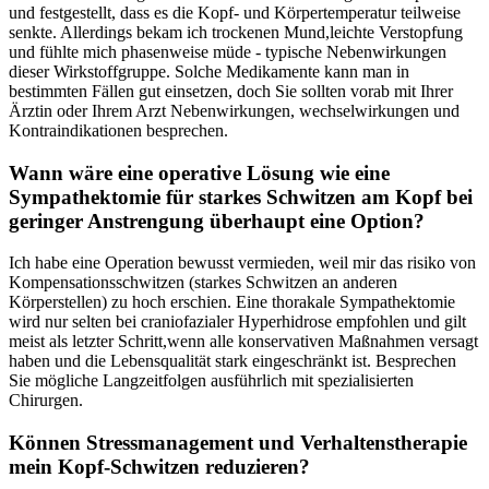
und festgestellt, ​dass‍ es die Kopf-⁤ und ⁢Körpertemperatur teilweise
senkte. Allerdings bekam ich trockenen Mund,leichte Verstopfung
und fühlte mich phasenweise müde -⁢ typische Nebenwirkungen⁢
dieser Wirkstoffgruppe. Solche​ Medikamente⁣ kann man in
bestimmten‌ Fällen gut‍ einsetzen, doch Sie sollten vorab mit Ihrer
Ärztin oder ‌Ihrem Arzt Nebenwirkungen, wechselwirkungen und
Kontraindikationen besprechen.
Wann⁢ wäre eine operative Lösung wie⁤ eine
Sympathektomie für starkes⁣ Schwitzen ‌am⁣ Kopf bei
geringer Anstrengung überhaupt eine Option?
Ich habe eine ⁤Operation bewusst vermieden, ‍weil mir ⁢das risiko von⁣
Kompensationsschwitzen (starkes Schwitzen an⁢ anderen
Körperstellen) zu hoch erschien.​ Eine thorakale⁢ Sympathektomie​
wird nur selten bei ‌craniofazialer Hyperhidrose empfohlen und gilt
meist als letzter ⁣Schritt,wenn alle konservativen Maßnahmen versagt
haben und die Lebensqualität stark eingeschränkt‌ ist. Besprechen
Sie mögliche ‍Langzeitfolgen ausführlich mit spezialisierten
Chirurgen.
Können ​Stressmanagement und Verhaltenstherapie
mein Kopf-Schwitzen⁤ reduzieren?