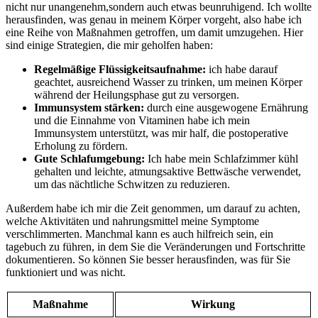
nicht‍ nur unangenehm,sondern auch etwas beunruhigend. Ich wollte
herausfinden, was ‌genau in meinem⁤ Körper vorgeht, also habe ich
eine Reihe von Maßnahmen getroffen, um damit umzugehen.⁢ Hier⁤
sind einige Strategien, die mir geholfen haben:
Regelmäßige Flüssigkeitsaufnahme:
ich habe‌ darauf
geachtet, ausreichend Wasser zu trinken, um ‍meinen Körper⁣
während ⁢der ‍Heilungsphase gut zu versorgen.
Immunsystem stärken:
durch eine ausgewogene Ernährung
und die Einnahme von Vitaminen habe ich mein
Immunsystem unterstützt, was mir half, die postoperative⁢
Erholung zu fördern.
Gute Schlafumgebung:
Ich ‍habe⁢ mein Schlafzimmer kühl
gehalten und leichte, atmungsaktive ‌Bettwäsche‍ verwendet,
um das ​nächtliche Schwitzen zu reduzieren.
Außerdem habe ich mir die Zeit genommen, um darauf⁤ zu achten,
welche Aktivitäten und nahrungsmittel meine Symptome
verschlimmerten.‌ Manchmal kann es auch hilfreich sein, ‍ein‌
tagebuch zu führen, in dem Sie die Veränderungen und Fortschritte
dokumentieren. So ​können Sie besser ‍herausfinden, was für Sie
‌funktioniert und was nicht.
Maßnahme
Wirkung