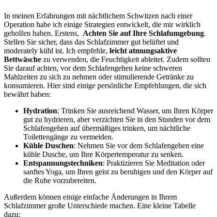
In meinen Erfahrungen ⁣mit nächtlichem Schwitzen⁣ nach einer
Operation​ habe ich einige Strategien entwickelt, die mir wirklich
geholfen haben. Erstens, ​
Achten Sie auf Ihre Schlafumgebung
.
Stellen⁣ Sie sicher, ‌dass‌ das Schlafzimmer gut belüftet und
moderately kühl ist. Ich empfehle,
leicht⁢ atmungsaktive
Bettwäsche
zu verwenden, die Feuchtigkeit ableitet. Zudem ‌sollten
Sie darauf achten, vor dem ⁣Schlafengehen keine schweren
Mahlzeiten zu sich zu nehmen ⁤oder stimulierende‌ Getränke zu‌
konsumieren. Hier sind einige persönliche Empfehlungen, die sich
bewährt⁢ haben:
Hydration
: Trinken⁢ Sie ausreichend Wasser,‍ um Ihren Körper
gut zu hydrieren, aber verzichten Sie in den⁣ Stunden⁤ vor‌ dem
Schlafengehen auf übermäßiges trinken, um nächtliche
Toilettengänge zu vermeiden.
Kühle⁣ Duschen
: Nehmen Sie vor dem Schlafengehen ​eine
kühle Dusche, um Ihre Körpertemperatur zu senken.
Entspannungstechniken
:⁢ Praktizieren Sie Meditation oder
sanftes ⁢Yoga, um Ihren geist⁤ zu beruhigen und den Körper auf
​die Ruhe ​vorzubereiten.
Außerdem können einige einfache Änderungen in Ihrem
Schlafzimmer große Unterschiede machen. Eine kleine Tabelle
dazu: