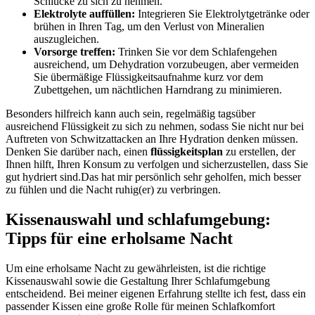
Schlücke zu sich zu nehmen.
Elektrolyte⁣ auffüllen:
Integrieren Sie Elektrolytgetränke oder
brühen in Ihren Tag, um den Verlust von Mineralien⁢
auszugleichen.
Vorsorge treffen:
Trinken Sie ‌vor dem Schlafengehen
ausreichend, um Dehydration vorzubeugen, ‌aber vermeiden
Sie übermäßige Flüssigkeitsaufnahme kurz vor dem
Zubettgehen, um nächtlichen Harndrang zu minimieren.
Besonders hilfreich kann auch sein, regelmäßig tagsüber
ausreichend Flüssigkeit zu‍ sich‍ zu nehmen, sodass Sie nicht nur bei
Auftreten von Schwitzattacken an Ihre Hydration denken ​müssen.‌
Denken Sie ⁢darüber nach, ‍einen‌
flüssigkeitsplan
zu erstellen, der
Ihnen hilft, Ihren Konsum zu verfolgen ⁢und sicherzustellen, dass Sie
​gut hydriert sind.Das hat mir persönlich sehr geholfen, mich besser
zu fühlen ⁣und die Nacht ruhig(er) zu verbringen.
Kissenauswahl und schlafumgebung:
Tipps für eine erholsame ‌Nacht
Um eine erholsame Nacht zu gewährleisten, ist die ⁣richtige
Kissenauswahl sowie die Gestaltung Ihrer Schlafumgebung
entscheidend. Bei meiner⁤ eigenen Erfahrung ⁤stellte ich fest, dass ein
passender Kissen eine große ⁢Rolle für meinen⁢ Schlafkomfort