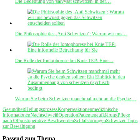
Die Bedeutung von 'salvysat schwitzen' in der…
Die Philosophie des ‚Anti Schwitzen‘: Warum wir uns…
Die Rolle der Iontophorese bei Knie TEP: Eine…
Warum Sie beim Schwitzen manchmal mehr an die Psyche…
Gesundheit
Heilungsprozess
Körperreaktionen
medizinische
Informationen
Nachtschweiß
Operation
Patientenaufklärung
Pflege
nach OP
postoperative Beschwerden
Schlafstörungen
Schwitzen
Tipps
zur Bewältigung
Passend zum Thema