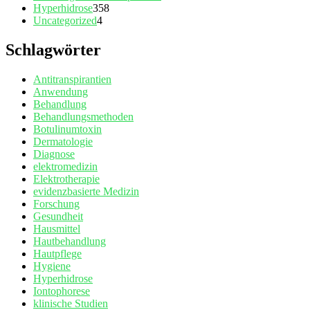
Hyperhidrose
358
Uncategorized
4
Schlagwörter
Antitranspirantien
Anwendung
Behandlung
Behandlungsmethoden
Botulinumtoxin
Dermatologie
Diagnose
elektromedizin
Elektrotherapie
evidenzbasierte Medizin
Forschung
Gesundheit
Hausmittel
Hautbehandlung
Hautpflege
Hygiene
Hyperhidrose
Iontophorese
klinische Studien