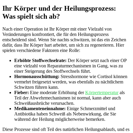
Ihr ⁣Körper und der Heilungsprozess:
Was spielt sich ab?
Nach ‍einer Operation ist Ihr‍ Körper mit einer ⁣Vielzahl von
⁣Veränderungen konfrontiert, die für den Heilungsprozess
entscheidend sind.‍ Wenn Sie nachts schwitzen, ist das ein Zeichen
dafür, dass Ihr Körper hart arbeitet, um sich zu regenerieren. Hier
spielen verschiedene Faktoren eine Rolle:
Erhöhte Stoffwechselrate:
Der Körper setzt nach einer OP
eine ⁣vielzahl von Reparaturmechanismen in ⁢Gang, was zu
einer⁢ Steigerung des Stoffwechsels ​führt.
Hormonausschüttung:
Stresshormone wie Cortisol können
vermehrt freigesetzt werden, was ebenfalls zu nächtlichem
Schwitzen führen kann.
Fieber:
Eine ⁣moderate Erhöhung der
Körpertemperatur
als
Teil der Abwehrmechanismen ist ⁣normal, kann aber auch
Schweißausbrüche verursachen.
Medikamenteneinnahme:
Einige Schmerzmittel und
Antibiotika haben Schweiß als Nebenwirkung, die Sie
während ⁤der Heilung möglicherweise bemerken.
Diese Prozesse sind oft Teil des ‌natürlichen Heilungsablaufs, ⁣und‌ es