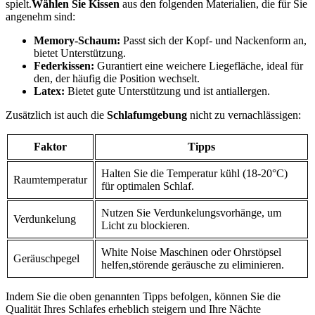
spielt.
Wählen Sie Kissen
aus ‍den folgenden Materialien, die für Sie
⁢angenehm sind:
Memory-Schaum:
Passt sich der⁤ Kopf- und ‌Nackenform an,⁢
bietet Unterstützung.
Federkissen:
Gurantiert eine weichere ​Liegefläche, ideal für⁤
den, der häufig die Position wechselt.
Latex:
Bietet gute Unterstützung und ist antiallergen.
Zusätzlich ist auch die
Schlafumgebung
nicht zu vernachlässigen:
Faktor
Tipps
Halten Sie die Temperatur ⁣kühl (18-20°C)
Raumtemperatur
für optimalen Schlaf.
Nutzen Sie Verdunkelungsvorhänge,⁢ um
Verdunkelung
Licht zu blockieren.
White ⁣Noise Maschinen oder Ohrstöpsel
Geräuschpegel
helfen,störende ​geräusche zu eliminieren.
Indem Sie die oben genannten‌ Tipps befolgen, können​ Sie die
Qualität Ihres Schlafes erheblich⁣ steigern und Ihre Nächte