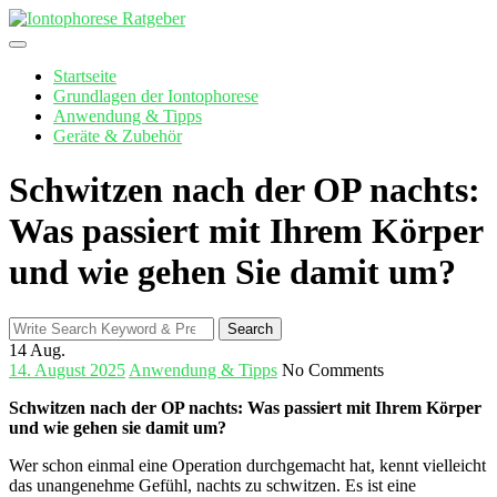
Skip
to
content
Startseite
Grundlagen der Iontophorese
Anwendung & Tipps
Geräte & Zubehör
Schwitzen nach der OP nachts:
Was passiert mit Ihrem Körper
und wie gehen Sie damit um?
Search
Search
for:
14
Aug.
14. August 2025
Anwendung & Tipps
No Comments
Schwitzen​ nach der OP nachts: Was passiert mit Ihrem Körper
und wie gehen sie damit um?
Wer schon einmal eine ​Operation durchgemacht ⁤hat,⁣ kennt vielleicht
das unangenehme Gefühl, nachts zu schwitzen. Es ist eine⁢