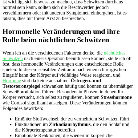
ist wichtig, sich bewusst zu machen, dass Schwitzen durchaus
normal sein ⁢kann. sollten⁢ sich die Beschwerden jedoch
verschlimmern oder mit anderen Symptomen einhergehen, ist es
ratsam, dies mit Ihrem Arzt zu besprechen.
Hormonelle​ Veränderungen und‌ ihre
Rolle beim nächtlichen Schwitzen
Wenn ‍ich ‌an⁤ die verschiedenen Faktoren denke, die
nächtliches
Schwitzen
nach einer Operation beeinflussen können, stelle ich oft
fest, dass hormonelle Veränderungen eine entscheidende Rolle
spielen.‌ In ⁤diesem sensiblen Zeitraum nach​ einem chirurgischen
Eingriff kann der Körper auf vielfältige ‍Weise⁣ reagieren, und
Hormone
sind da keine ausnahme.
Östrogen- und
‌Testosteronspiegel
schwanken häufig und können zu übermäßiger
Schweißproduktion führen. Besonders in Phasen,⁣ in denen Ihr
Körper versucht, sich selbst zu regulieren, können⁣
Stresshormone
wie Cortisol ‍signifikant ansteigen. Diese⁣ Veränderungen können
Folgendes bewirken:
Erhöhter Stoffwechsel,‌ der zu vermehrtem Schwitzen führt
Fluktuationen im
Zirkadianrhythmus
, die den Schlaf und
die Körpertemperatur betreffen
Emotionale Reaktionen, ‌die wiederum körperliche