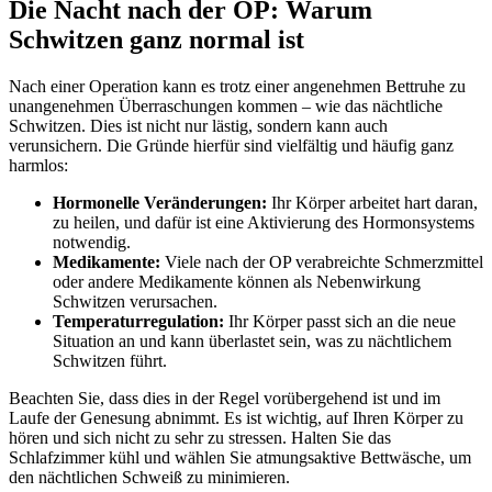
Die Nacht nach der OP: Warum
Schwitzen ganz normal⁣ ist
Nach einer⁣ Operation kann⁤ es trotz einer angenehmen Bettruhe zu
unangenehmen Überraschungen⁢ kommen⁢ –​ wie das nächtliche
Schwitzen. ‍Dies ist nicht nur‌ lästig, ⁣sondern kann auch
verunsichern. Die Gründe hierfür ​sind vielfältig und häufig ganz
harmlos:
Hormonelle Veränderungen:
Ihr Körper arbeitet hart daran,
zu heilen, und dafür ist eine Aktivierung des Hormonsystems
notwendig.
Medikamente:
Viele nach der OP verabreichte Schmerzmittel
oder andere Medikamente können⁣ als⁣ Nebenwirkung
Schwitzen verursachen.
Temperaturregulation:
Ihr Körper passt sich an die neue
Situation an und kann⁤ überlastet ​sein, was​ zu nächtlichem​
Schwitzen führt.
Beachten Sie, dass dies in der Regel vorübergehend ist und im
Laufe der Genesung abnimmt. Es ist wichtig, auf Ihren Körper zu
hören und sich⁣ nicht zu sehr ​zu stressen. ⁣Halten Sie das
Schlafzimmer kühl und wählen Sie atmungsaktive Bettwäsche, um
den nächtlichen Schweiß zu minimieren.