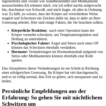
regenerieren und Toxine wie Anästhesiemittel und Medikamente
auszuscheiden.Ich erinnere mich, wie ich selbst nachts aufgewacht
bin, durchnässt von⁤ Schweiß, und mich fragte, ob‍ alles ⁣in Ordnung
war. Es hilft, zu wissen, ⁤dass⁤ der Körper auf verschiedene⁢ Weise
reagiert und Schwitzen ein ⁤Zeichen dafür ist,⁤ dass er⁣ aktiv an Ihrer
Genesung arbeitet.⁢ Hier sind einige ​Fakten, die Sie beachten sollten:
Körperliche ‌Reaktion:
‍ nach einer Operation kann⁤ der
⁣Körper vermehrt‌ schwitzen, um Temperaturregulation und⁣
Heilung zu unterstützen.
Psychologischer Faktor:
⁤Angst und Stress nach einer OP
können das Schwitzen ebenfalls verstärken.
Hormone:
⁣Veränderungen im Hormonhaushalt aufgrund von
Stress oder ⁣Medikamenten können ebenfalls eine​ Rolle
spielen.
Das Akzeptieren dieser ⁤Veränderungen ist⁣ ein Schritt in Richtung
einer erfolgreichen Genesung. Ihr Körper hat viel durchgemacht,
und ⁣es ‌ist⁣ völlig normal, ​ihm Zeit zu geben, sich anzupassen und zu
heilen.
Persönliche Empfehlungen aus der
Erfahrung: So gehen Sie⁢ mit nächtlichem
Schwitzen um