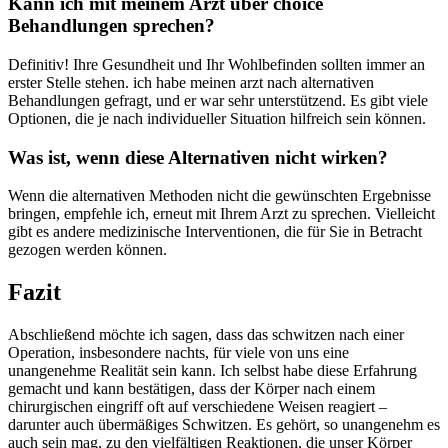
Kann ich mit meinem Arzt‌ über choice
Behandlungen sprechen?
Definitiv! Ihre Gesundheit⁤ und Ihr ‌Wohlbefinden sollten immer an
erster Stelle stehen. ich habe meinen arzt nach alternativen‌
Behandlungen gefragt, und er war sehr unterstützend. Es gibt viele
Optionen, die‍ je nach individueller ​Situation hilfreich sein können.
Was ist, ​wenn diese Alternativen ⁣nicht wirken?
Wenn‍ die alternativen Methoden nicht die gewünschten Ergebnisse
bringen, empfehle ich, erneut mit Ihrem Arzt zu sprechen. Vielleicht
⁤gibt es andere‍ medizinische Interventionen, die für Sie in Betracht
gezogen werden⁣ können. ⁢
Fazit
Abschließend ​möchte ich sagen, dass ⁣das schwitzen nach ​einer‌
Operation, insbesondere nachts, für‌ viele von uns eine
unangenehme Realität sein kann. Ich selbst habe diese Erfahrung
gemacht und kann bestätigen, dass der⁢ Körper nach‌ einem
chirurgischen eingriff oft auf verschiedene Weisen reagiert ⁣–
darunter auch übermäßiges Schwitzen. Es gehört, so unangenehm es
auch sein mag, zu den vielfältigen Reaktionen, die unser Körper