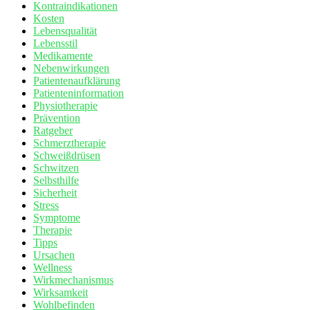
Kontraindikationen
Kosten
Lebensqualität
Lebensstil
Medikamente
Nebenwirkungen
Patientenaufklärung
Patienteninformation
Physiotherapie
Prävention
Ratgeber
Schmerztherapie
Schweißdrüsen
Schwitzen
Selbsthilfe
Sicherheit
Stress
Symptome
Therapie
Tipps
Ursachen
Wellness
Wirkmechanismus
Wirksamkeit
Wohlbefinden