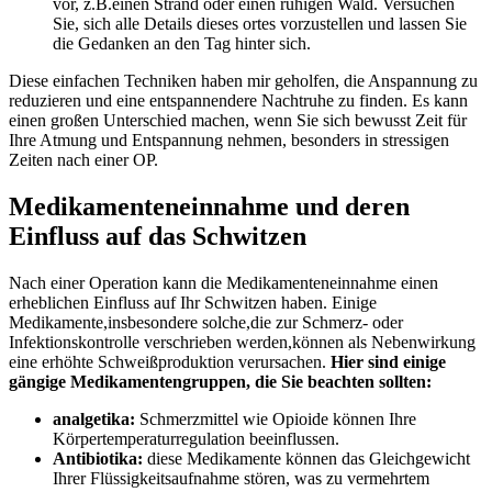
vor,⁣ z.B.einen Strand oder​ einen ruhigen Wald. Versuchen
Sie, sich alle Details dieses ortes vorzustellen und lassen Sie
die Gedanken an den Tag hinter sich.
Diese einfachen Techniken haben mir geholfen, die Anspannung zu
reduzieren und eine entspannendere Nachtruhe zu finden. Es kann
einen großen Unterschied machen, wenn Sie sich⁢ bewusst ⁤Zeit für
Ihre‌ Atmung und Entspannung nehmen, besonders in stressigen
Zeiten nach einer ⁢OP.
Medikamenteneinnahme und deren⁣
Einfluss⁣ auf​ das Schwitzen
Nach einer Operation kann die Medikamenteneinnahme einen
erheblichen Einfluss auf Ihr Schwitzen haben. Einige
Medikamente,insbesondere solche,die zur Schmerz-⁤ oder
Infektionskontrolle verschrieben ‌werden,können als Nebenwirkung
eine‌ erhöhte Schweißproduktion verursachen.
Hier sind ⁣einige
gängige ⁢Medikamentengruppen, die Sie beachten sollten:
analgetika:
Schmerzmittel wie Opioide können Ihre
Körpertemperaturregulation beeinflussen.
Antibiotika:
diese Medikamente können das Gleichgewicht​
Ihrer Flüssigkeitsaufnahme stören, was ‌zu vermehrtem