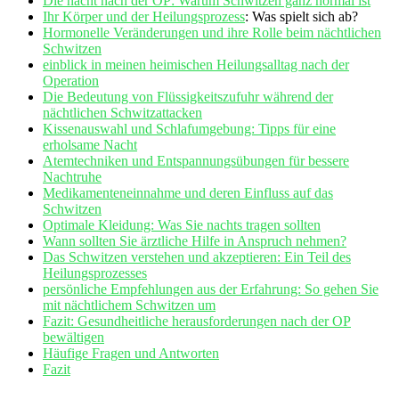
Die ⁣nacht nach der OP: Warum Schwitzen ganz normal ist
Ihr Körper und der
Heilungsprozess
: Was spielt sich ab?
Hormonelle Veränderungen und ihre‌ Rolle beim nächtlichen
Schwitzen
einblick​ in⁣ meinen heimischen Heilungsalltag nach ⁤der
Operation
Die Bedeutung von Flüssigkeitszufuhr während der
⁣nächtlichen Schwitzattacken
Kissenauswahl und Schlafumgebung: Tipps ⁢für ⁤eine
erholsame Nacht
Atemtechniken ‍und Entspannungsübungen für⁤ bessere
Nachtruhe
Medikamenteneinnahme und deren Einfluss auf⁢ das
Schwitzen
Optimale Kleidung:​ Was Sie nachts tragen sollten
Wann sollten Sie ärztliche Hilfe in ‌Anspruch⁣ nehmen?
Das Schwitzen verstehen und akzeptieren: Ein Teil des
Heilungsprozesses
persönliche Empfehlungen aus der Erfahrung: So​ gehen Sie
mit nächtlichem Schwitzen um
Fazit: Gesundheitliche herausforderungen ​nach der OP
bewältigen
Häufige ‍Fragen und Antworten
Fazit