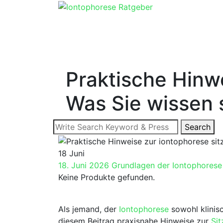
Skip
to
content
Praktische Hinw
Was Sie wissen 
Search
Search
for:
18
Juni
18. Juni 2026
Grundlagen der Iontophorese
Keine Produkte gefunden.
Als jemand, der
Iontophorese
sowohl klinisc
diesem Beitrag praxisnahe Hinweise zur
Si