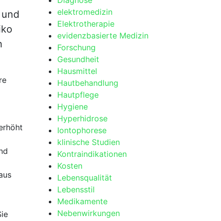
Diagnose
elektromedizin
 und
Elektrotherapie
iko
evidenzbasierte Medizin
h
Forschung
Gesundheit
Hausmittel
re
Hautbehandlung
Hautpflege
Hygiene
Hyperhidrose
 erhöht
Iontophorese
klinische Studien
nd⁣
Kontraindikationen
Kosten
 aus
Lebensqualität
Lebensstil
Medikamente
Nebenwirkungen
Sie