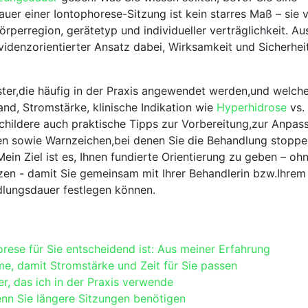
er einer⁢ Iontophorese-Sitzung ist kein ⁤starres Maß⁣ – sie v
örperregion, gerätetyp ‍und individueller verträglichkeit. Au
 evidenzorientierter Ansatz dabei, Wirksamkeit und Sicherhei
nster,die häufig in der ‍Praxis angewendet werden,und welch
and, Stromstärke, klinische Indikation wie⁤
Hyperhidrose
vs. ​
childere auch praktische Tipps zur Vorbereitung,zur Anpass
gen sowie Warnzeichen,bei denen ⁣Sie ‌die Behandlung stopp
Mein Ziel ist es, Ihnen fundierte Orientierung zu⁢ geben‌ – oh
zen ⁣- damit Sie gemeinsam ⁢mit Ihrer Behandlerin ⁣bzw.Ihrem
dlungsdauer festlegen können.
ese⁢ für Sie⁣ entscheidend ist: Aus meiner Erfahrung
e, damit‌ Stromstärke und ‌Zeit für ​Sie passen
r, ⁤das ich in der Praxis verwende
enn⁢ Sie längere Sitzungen benötigen