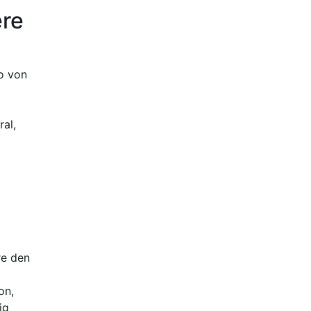
ere
ko von
ral,
e ⁣den
on,
ig