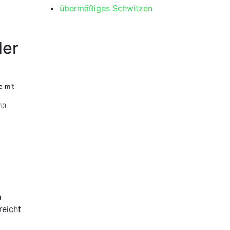
übermäßiges Schwitzen
der
 ⁤mit
10
n
reicht