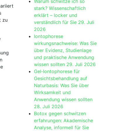
Warum schwitze ich so
ariiert
stark? Wissenschaftlich
s
erklärt – locker und
t zu
verständlich für Sie
29. Juli
2026
Iontophorese
e
wirkungsnachweise: Was Sie
über Evidenz, Studienlage
ung⁣
und praktische Anwendung
en
wissen sollten
29. Juli 2026
ne
Gel‑Iontophorese für
Gesichtsbehandlung auf
Naturbasis: Was Sie über
Wirksamkeit und
Anwendung wissen sollten
28. Juli 2026
Botox gegen schwitzen
erfahrungen: Akademische
Analyse, informell für Sie