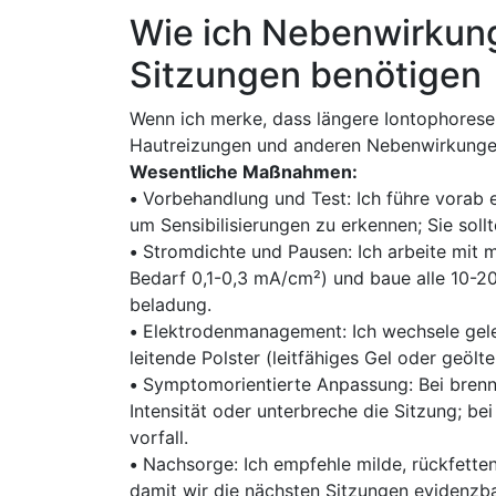
Wie ich Nebenwirkung
Sitzungen benötigen
Wenn ich merke, dass längere Iontophorese-S
Hautreizungen und anderen Nebenwirkungen,
Wesentliche Maßnahmen:
•
Vorbehandlung und Test: Ich führe vorab ei
um Sensibilisierungen⁣ zu erkennen; Sie⁤ so
•
⁣Stromdichte und Pausen: ‌Ich arbeite⁣ mit 
Bedarf 0,1-0,3 mA/cm²) ‌und baue ‌alle 10-20 M
beladung. ⁣
•
Elektrodenmanagement: Ich wechsele‍ geleg
leitende ⁤Polster (leitfähiges⁤ Gel ‍oder‍ geöl
•
Symptomorientierte Anpassung: Bei brennen
Intensität oder⁣ unterbreche die Sitzung; b
vorfall.⁢
•
Nachsorge: Ich ⁣empfehle milde, rückfetten
damit wir⁤ die nächsten ⁢Sitzungen evidenzba