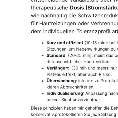
therapeutische
Dosis (Stromstärke
wie nachhaltig die Schwitzenredukti
für Hautreizungen oder Verbrennun
dem individuellen Toleranzprofil ar
Kurz und​ effizient
(10-15 min): bei
‌Sitzungen, ‍um Nebenwirkungen​ zu
Standard
⁣ (20-25 min): meist das be
durchschnittlicher Hautreaktion.
Verlängert
​ (30 min und ​mehr): nur
Plateau-Effekt, ⁣aber‍ auch Risiko.
Überwachung
: ich rate zu Protoko
klaren ‌Abbruchkriterien.
Individualisierung
: Anpassung nach 
⁣meiner Sicht unverzichtbar.
Diese prinzipien haben mir geholfen,die Be
konservativ,protokollieren Sie jede Sitzung