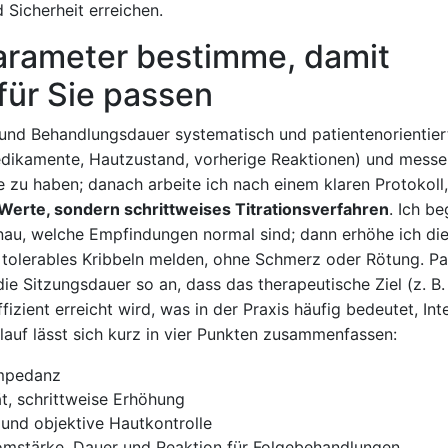
 Sicherheit erreichen.
Parameter bestimme, damit
 für Sie passen
e und Behandlungsdauer systematisch und patientenorientier
ikamente,‌ Hautzustand, vorherige Reaktionen) und messe 
u haben; ⁤danach⁢ arbeite ich‌ nach ‍einem klaren Protokoll
Werte,‍ sondern schrittweises Titrationsverfahren
. Ich b
genau, ⁤welche Empfindungen normal sind; dann erhöhe⁣ ich di
n tolerables Kribbeln ⁢melden, ohne⁢ Schmerz ⁤oder⁣ Rötung. Pa
ie Sitzungsdauer so an, dass das therapeutische Ziel (z. B.
fizient erreicht wird, was in der Praxis häufig ‍bedeutet, Int
 Ablauf lässt sich kurz in vier Punkten zusammenfassen:
mpedanz
tät, schrittweise Erhöhung
und objektive⁤ Hautkontrolle
omstärke, ⁤Dauer⁢ und Reaktion für Folgebehandlungen