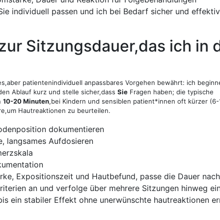
ie individuell⁤ passen und ich ‌bei ‌Bedarf sicher⁣ und effektiv
zur Sitzungsdauer,das ich ‍in 
tes,aber patientenindividuell anpassbares​ Vorgehen bewährt: ‍ich beginne
en⁢ Ablauf kurz und stelle sicher,dass
Sie
Fragen haben; die typische
n
10-20⁤ Minuten
,bei Kindern ⁢und sensiblen patient*innen oft⁢ kürzer (6-
ere,um Hautreaktionen zu beurteilen.
rodenposition dokumentieren
e, langsames Aufdosieren
erzskala
okumentation
ärke,⁢ Expositionszeit und Hautbefund, passe die ​Dauer nach
​Kriterien an und verfolge über mehrere Sitzungen hinweg ei
bis ein stabiler Effekt ohne unerwünschte hautreaktionen ​er