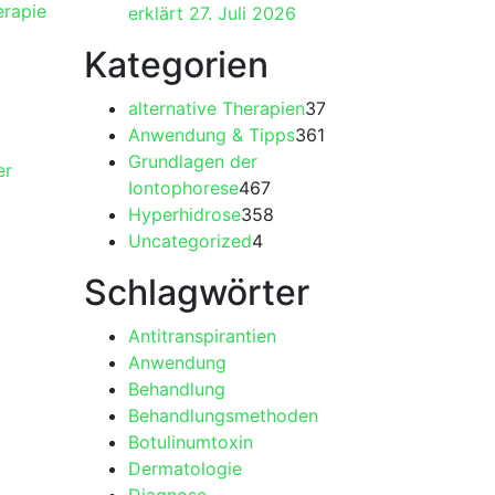
rapie⁢
erklärt
27. Juli 2026
Kategorien
alternative Therapien
37
Anwendung & Tipps
361
Grundlagen der
er
Iontophorese
467
Hyperhidrose
358
Uncategorized
4
Schlagwörter
Antitranspirantien
Anwendung
Behandlung
Behandlungsmethoden
Botulinumtoxin
Dermatologie