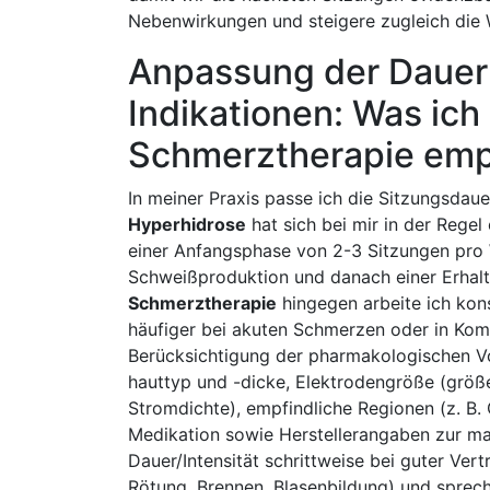
⁤Nebenwirkungen und steigere zugleich‍ die⁣
Anpassung der Dauer 
Indikationen: Was ich 
Schmerztherapie emp
In meiner Praxis‍ passe​ ich⁢ die Sitzungsdaue
Hyperhidrose
hat sich bei mir in der Regel
einer Anfangsphase von 2-3 Sitzungen pro 
Schweißproduktion und danach einer Erhalts
Schmerztherapie
hingegen arbeite ich kons
häufiger bei akuten Schmerzen⁤ oder in⁣ K
Berücksichtigung ⁤der pharmakologischen V
hauttyp und ​-dicke,⁢ Elektrodengröße (größ
Stromdichte), empfindliche Regionen (z. B. G
Medikation sowie Herstellerangaben ⁣zur ma
Dauer/Intensität schrittweise​ bei guter Ver
Rötung, Brennen, ⁤Blasenbildung) und ​spre