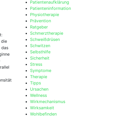
Patientenaufklärung
Patienteninformation
Physiotherapie
Prävention
Ratgeber
Schmerztherapie
t:
Schweißdrüsen
die ​
Schwitzen
, das
Selbsthilfe
eginne
Sicherheit
e
Stress
rallel
Symptome
Therapie
ensität
Tipps
Ursachen
Wellness
Wirkmechanismus
Wirksamkeit
Wohlbefinden