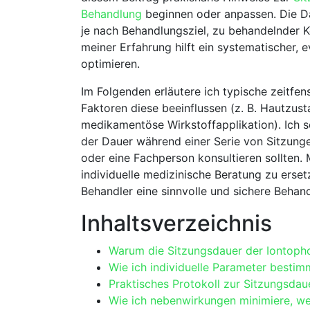
Behandlung
beginnen oder anpassen.⁣ Die Dau
je nach⁣ Behandlungsziel, ‌zu ⁢behandelnder K
⁣meiner Erfahrung hilft⁢ ein systematischer,
optimieren.
Im Folgenden ⁢erläutere ⁢ich typische zeitfe
Faktoren ⁤diese beeinflussen (z. B. Hautzust
medikamentöse Wirkstoffapplikation). Ich s
der Dauer während einer⁢ Serie ⁢von⁣ Sitzun
oder eine ​Fachperson konsultieren ‌sollten. 
individuelle medizinische Beratung zu erset
Behandler eine sinnvolle und sichere Behan
Inhaltsverzeichnis
Warum die Sitzungsdauer‌ der Iontophor
Wie ich individuelle Parameter bestimm
Praktisches Protokoll zur Sitzungsdaue
Wie ​ich nebenwirkungen minimiere, ‌w