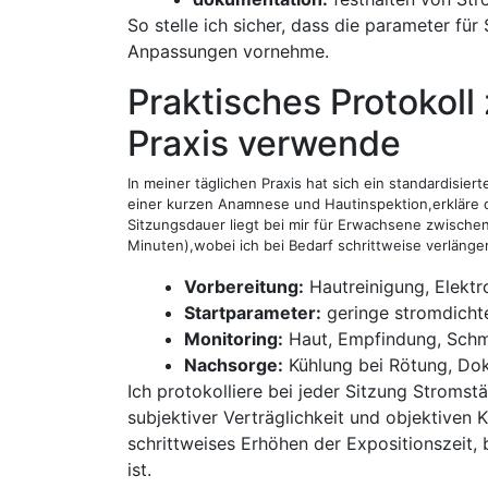
So stelle ich sicher, dass die parameter für S
Anpassungen ⁣vornehme.
Praktisches Protokoll 
Praxis verwende
In meiner täglichen Praxis hat sich ein standardisier
einer kurzen​ Anamnese und​ Hautinspektion,erkläre d
‌Sitzungsdauer ‌liegt ​bei mir für Erwachsene ‌zwische
Minuten),wobei ich bei Bedarf‌ schrittweise ‌verläng
Vorbereitung:
Hautreinigung, Elekt
Startparameter:
geringe stromdicht
Monitoring:
Haut, Empfindung, Schm
Nachsorge:
‍Kühlung ‍bei Rötung, ​D
Ich protokolliere bei jeder ⁤Sitzung Stromst
subjektiver Verträglichkeit und objektiven 
schrittweises Erhöhen der Expositionszeit, 
ist.