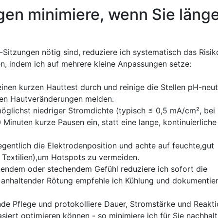
en‌ minimiere, wenn Sie läng
itzungen nötig sind, reduziere ich⁣ systematisch​ das Risi
 ‌indem ich auf ⁤mehrere kleine Anpassungen setze:
nen kurzen ‌Hauttest durch und reinige die Stellen pH-neut
llten Hautveränderungen melden.
möglichst⁢ niedriger Stromdichte (typisch ≤ 0,5 mA/cm², bei
inuten ⁣kurze⁤ Pausen ein, statt eine⁣ lange,⁢ kontinuierliche
entlich die Elektrodenposition und achte auf feuchte,gut
te Textilien),um ⁢Hotspots⁣ zu ‍vermeiden.
dem⁢ oder stechendem Gefühl reduziere‌ ich sofort die⁢
ei anhaltender ⁢Rötung empfehle ich Kühlung und dokumentier
de‌ Pflege und protokolliere Dauer,⁣ Stromstärke und Reakti
siert ​optimieren können ⁣- so minimiere ich für Sie nachhalt