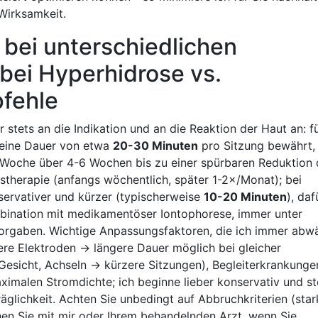
 Wirksamkeit.
bei unterschiedlichen
bei Hyperhidrose⁤ vs.
fehle
r⁤ stets an die Indikation und ​an die Reaktion der Haut an: f
‌ eine Dauer von etwa
20-30 Minuten
pro Sitzung bewährt, 
Woche über 4-6 ​Wochen bis zu einer spürbaren Reduktion 
therapie ⁤(anfangs wöchentlich, später 1-2×/Monat); bei
ervativer und kürzer⁣ (typischerweise
10-20 Minuten
), daf
ombination mit medikamentöser Iontophorese, immer unter
orgaben. Wichtige Anpassungsfaktoren, ⁢die ich immer abw
ere Elektroden → längere Dauer möglich​ bei gleicher
esicht, Achseln⁣ → kürzere⁣ Sitzungen),‌ Begleiterkrankunge
ximalen Stromdichte; ich beginne lieber konservativ und st
träglichkeit. Achten Sie unbedingt auf Abbruchkriterien (sta
chen Sie mit mir oder Ihrem behandelnden Arzt, wenn Sie