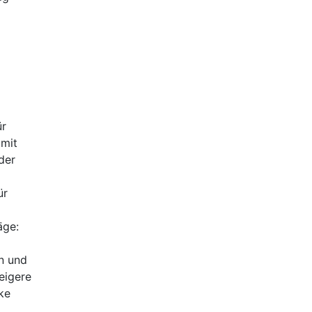
ür
⁢mit
der
ür
äge:
n⁤ und
eigere
rke