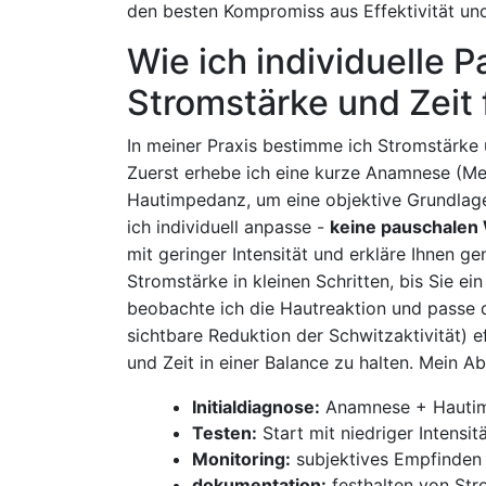
⁣den besten Kompromiss aus Effektivität und
Wie ich individuelle 
Stromstärke und⁤ Zeit
In meiner Praxis bestimme‍ ich‍ Stromstärk
Zuerst erhebe ich eine kurze Anamnese (Med
Hautimpedanz, um eine objektive Grundlage z
ich individuell anpasse ‍-
keine pauschalen 
mit geringer⁢ Intensität und⁢ erkläre Ihnen 
Stromstärke in kleinen Schritten,​ bis ⁤Sie ei
beobachte ich die​ Hautreaktion und passe d
sichtbare Reduktion der Schwitzaktivität)⁢ ef
und Zeit in ⁢einer Balance zu‌ halten. ‌Mein⁢
Initialdiagnose:
Anamnese + Hauti
Testen:
Start⁢ mit ⁢niedriger Intensi
Monitoring:
subjektives​ Empfinden 
dokumentation:
festhalten von Str