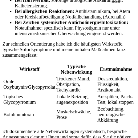
Bei Harnverhalt:
⁣sofortige urologische Abklärung,ggf.
Katheterisierung.
Bei allergischen ⁣Reaktionen:
Antihistaminikum, bei Atem-
⁢oder Kreislaufbeteiligung Notfallbehandlung (Adrenalin).
Bei Zeichen systemischer Anticholinergie/Intoxikation:
⁣
Notaufnahme; spezifisch ⁤kann ‍Physostigmin ⁢nur unter
intensivmedizinischer Überwachung⁢ eingesetzt⁢ werden.
Zur schnellen Orientierung habe ich ⁤die häufigsten‌ Wirkstoffe,
typische ⁢Sofortsymptome und meine ​initialen Maßnahmen kurz⁢
zusammengefasst:
Typische‍
Wirkstoff
Erstmaßnahme
Nebenwirkung
Trockener Mund,
Dosisreduktion,
Orale
⁣Obstipation,
Flüssigkeit,
Oxybutynin/Glycopyrrolat
Tachykardie
Arztkontakt
Topisches‍
Lokale ⁤Reizung,​
Ausspülen, Patch-
Glycopyrronium
augenexposition
Test, lokal ⁢stoppen
Beobachtung,‌
Muskelschwäche,
Botulinumtoxin
neurologische⁤
Ptose
Abklärung
ich dokumentiere alle Nebenwirkungen systematisch, bespräche ​
Anpassungen clear ‌mit‍ Ihnen ⁤und‌ sorge dafür, dass Sie‍ die nötigen