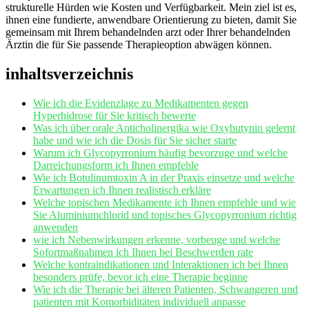
strukturelle Hürden wie ⁤Kosten und‌ Verfügbarkeit. Mein ⁤ziel‌ ist es,⁣
ihnen eine fundierte, anwendbare ⁤Orientierung zu bieten, damit Sie
gemeinsam mit ⁣Ihrem behandelnden arzt oder Ihrer behandelnden‍
Ärztin die für Sie ​passende Therapieoption‌ abwägen können.
inhaltsverzeichnis
Wie ich‌ die Evidenzlage zu Medikamenten gegen
Hyperhidrose‍ für⁣ Sie kritisch bewerte
Was⁢ ich über orale Anticholinergika⁢ wie Oxybutynin gelernt
habe und⁢ wie ⁣ich die Dosis für Sie sicher⁤ starte
Warum ich Glycopyrronium häufig bevorzuge ⁤und welche
Darreichungsform ich ⁣Ihnen empfehle
Wie ⁣ich ‌Botulinumtoxin A in‌ der Praxis einsetze und welche
Erwartungen ich‌ Ihnen realistisch ⁣erkläre
Welche topischen Medikamente ich Ihnen empfehle und⁣ wie
Sie Aluminiumchlorid und topisches⁢ Glycopyrronium‌ richtig
anwenden
wie ich Nebenwirkungen⁣ erkenne, vorbeuge und⁣ welche‌
Sofortmaßnahmen ich Ihnen bei ‌Beschwerden rate
Welche ⁢kontraindikationen und Interaktionen ich bei Ihnen
besonders prüfe, ​bevor ​ich eine Therapie beginne
Wie ‍ich die Therapie bei‍ älteren Patienten,​ Schwangeren‌ und⁣
patienten mit Komorbiditäten‌ individuell ​anpasse