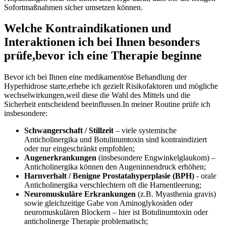
Sofortmaßnahmen‌ sicher umsetzen ​können.
Welche Kontraindikationen und
Interaktionen ich bei Ihnen besonders
prüfe,bevor ich⁢ eine‍ Therapie​ beginne
Bevor ich​ bei Ihnen eine medikamentöse Behandlung der
Hyperhidrose ​starte,erhebe ich ⁤gezielt Risikofaktoren und mögliche
wechselwirkungen,weil diese die Wahl des Mittels und ‍die
Sicherheit entscheidend beeinflussen.In meiner​ Routine⁤ prüfe ich
insbesondere:
Schwangerschaft / ⁤Stillzeit
– viele systemische
Anticholinergika und Botulinumtoxin sind kontraindiziert
oder nur ​eingeschränkt empfohlen;
Augenerkrankungen
(insbesondere Engwinkelglaukom) –
Anticholinergika ⁣können⁢ den Augeninnendruck erhöhen;
Harnverhalt /⁢ Benigne⁤ Prostatahyperplasie (BPH)
-​ orale
Anticholinergika verschlechtern ​oft die Harnentleerung;
Neuromuskuläre ⁢Erkrankungen
(z.B. Myasthenia ​gravis)
sowie⁢ gleichzeitige ‍Gabe ⁣von Aminoglykosiden oder‌
neuromuskulären Blockern – hier ist Botulinumtoxin oder
anticholinerge Therapie​ problematisch;