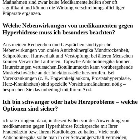
Maßnahmen sind zwar‍ keine ​Medikamente,helfen ⁣aber ⁤oft
signifikant und können die Wirkung verschreibungspflichtiger
Präparate⁢ ergänzen.
Welche ⁤Nebenwirkungen von medikamenten gegen
Hyperhidrose muss ich besonders beachten?
Aus meinen ‌Recherchen und Gesprächen ‍sind typische
Nebenwirkungen von⁤ oralen ⁤Anticholinergika ⁢Mundtrockenheit,
‌Sehprobleme, Harnverhalt und Verstopfung; bei ⁤älteren Menschen
können Verwirrtheit auftreten. Topische Anticholinergika können
Hautreizungen verursachen.Botulinumtoxin kann vorübergehende
Muskelschwäche an der ‌Injektionsstelle​ hervorrufen. Bei⁣
Vorerkrankungen (z. B.‍ Engwinkelglaukom, Prostatahyperplasie,
Herz-Krankheiten) sind spezielle ‍Vorsichtsmaßnahmen nötig –
⁣besprechen Sie das unbedingt ⁢mit​ Ihrem Arzt.
Ich‍ bin schwanger oder habe Herzprobleme – ⁣welche
Optionen sind‍ sicher?
ich rate dringend ​dazu, in​ diesen Fällen ‌vor ⁤der Anwendung von
medikamenten⁢ gegen Hyperhidrose Rücksprache mit ⁣Ihrer
Frauenärztin bzw. Ihrem Kardiologen zu‍ halten. Viele orale
Anticholinergika‌ sollte man in der Schwangerschaft⁣ vermeiden;