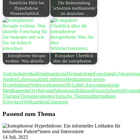
Natürliche Hilfe bei
Die Redewendung
Hyperhidrose:
"schwitzen medikamente"
Wissenschaftlich…
im deutschen…
Iontophorese therapie
Kompakter Überblick
evidenz: Was aktuelle…
über die iontophorese…
Anticholinergika
Botulinumtoxin
Dermatologie
Forschung
Glykopyrro
Studien
Lebensqualität
Leitlinien
Medikamente gegen
Hyperhidrose
Nebenwirkungen
Off-Label-Anwendung
orale
Medikamente
Oxybutynin
Patientenaufklärung
Praxis
Sicherheit
Systemi
Therapie
Therapieoptionen
Topische Therapie
übermäßiges
Schwitzen
Wirksamkeit
Zulassung
Passend zum Thema
14 Juli, 2025