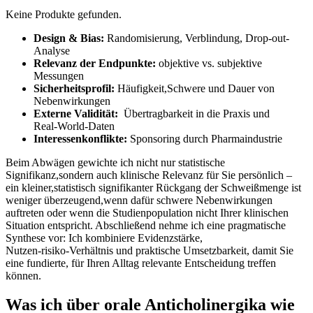
Keine Produkte gefunden.
Design &‌ Bias:
Randomisierung, Verblindung, ⁣Drop-out-
Analyse
Relevanz der Endpunkte:
objektive vs. subjektive​
Messungen
Sicherheitsprofil:
Häufigkeit,Schwere ⁣und Dauer von
Nebenwirkungen
Externe Validität:
⁤ Übertragbarkeit⁣ in die Praxis ⁤und
Real‑World‑Daten
Interessenkonflikte:
Sponsoring durch Pharmaindustrie
Beim Abwägen gewichte ich nicht nur statistische
⁢Signifikanz,sondern⁣ auch klinische Relevanz für ‍Sie persönlich –
ein kleiner,statistisch signifikanter Rückgang der Schweißmenge‍ ist
weniger überzeugend,wenn dafür schwere Nebenwirkungen‌
auftreten oder wenn die Studienpopulation nicht Ihrer klinischen
Situation entspricht. Abschließend nehme ich eine pragmatische
Synthese‍ vor: Ich kombiniere Evidenzstärke,
Nutzen‑risiko‑Verhältnis und praktische Umsetzbarkeit, damit Sie
eine fundierte, für Ihren Alltag relevante Entscheidung treffen
können.
Was ich über orale ‍Anticholinergika​ wie