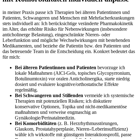
in meiner Praxis⁢ passe ich Therapien bei ⁤älteren Patientinnen ​und
Patienten, Schwangeren und Menschen mit ⁢Mehrfacherkrankungen
stets individuell an: Ich berücksichtige ​veränderte Pharmakokinetik
im ​Alter, ⁢das erhöhte⁤ Risiko für Nebenwirkungen (insbesondere
anticholinerge ‍Belastung), eingeschränkte Nieren‑ oder
Leberfunktion und mögliche ​Wechselwirkungen‍ mit bestehenden
Medikamenten, und beziehe die ‍Patientin bzw.​ den Patienten und
das betreuende Team‌ in die Entscheidung ein. Konkret bedeutet⁢ das
für mich:
Bei älteren Patientinnen‌ und ⁤Patienten
bevorzuge ich
lokale ⁤Maßnahmen (AlCl‑Gels,​ topisches ‌Glycopyrronium,⁣
Botulinumtoxin) vor oralen Anticholinergika, starte niedrig
dosiert ​und evaluiere kognitive/orthostatische Effekte⁣
regelmäßig.
Bei Schwangeren ⁤und Stillenden
vermeide ‌ich systemische
Therapien ‍mit potenziellen⁢ Risiken; ich diskutiere
konservative Optionen,⁣ Topika und nicht‑medikamentöse⁢
maßnahmen und‍ verweise engmaschig an
Gynäkologie/Perinatalmedizin.
Bei Komorbiditäten
(z.⁢ B. Herzrhythmusstörungen,
Glaukom,⁢ Prostatahyperplasie, Nieren‑/Leberinsuffizienz)
⁤wähle ⁤ich wirkstoffe mit ⁣günstigem Interaktionsprofil,⁢ passe