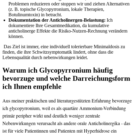
Problemen reduzieren oder stoppen wir und ziehen Alternativen
(z.​ B. topische Glycopyrronium, lokale⁢ Therapien,
Botulinumtoxin)⁣ in betracht.
Dokumentation‌ der Anticholinergen-Belastung:
‍Ich
dokumentiere ⁢Ihre Gesamtmedikation, da kumulative
anticholinerge Effekte die Risiko-Nutzen-Rechnung⁢ verändern
können.
‍ Das ‌Ziel ist‍ immer, eine ⁢individuell tolerierbare Minimaldosis ⁤zu
⁣finden, die ihre Schwitzsymptomatik lindert, ohne dass die
Lebensqualität durch nebenwirkungen leidet.
Warum ‌ich ⁣Glycopyrronium häufig
bevorzuge und welche ⁤Darreichungsform
ich Ihnen empfehle
Aus meiner ​praktischen ⁤und ⁢literaturgestützten Erfahrung ⁢bevorzuge
ich glycopyrronium, weil es ‍als⁢ quartäre Ammonium-Verbindung
primär peripher wirkt und deutlich weniger zentrale
Nebenwirkungen verursacht als andere​ orale Anticholinergika ⁤- das
‌ist für viele​ Patientinnen und ‌Patienten​ mit Hyperhidrose ein