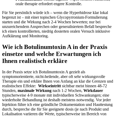
orale‌ therapie erfordert ​engere Kontrolle.
Für​ Sie persönlich würde ich – ⁤wenn die Hyperhidrose klar lokal
begrenzt ist – ⁢mit einer topischen Glycopyrronium‑Formulierung
starten und die Wirkung ⁣nach⁤ 2-4 Wochen bewerten; ‍nur bei
⁢unzureichendem Ansprechen oder ​generalisiertem Befall bespreche
ich einen kontrollierten, niedrig dosierten oralen Versuch inklusive
Aufklärung und Monitoring.
Wie ich Botulinumtoxin A in der Praxis
einsetze und welche​ Erwartungen⁣ ich
‍Ihnen realistisch erkläre
In der‍ Praxis setze ich Botulinumtoxin A gezielt als⁤
symptomorientierte,‍ nicht‑heilende, aber oft ⁢sehr ⁣wirkungsvolle
Therapie ein und ‌erkläre ​Ihnen von Anfang an⁤ klar die Grenzen und
realistischen Effekte: ⁢
Wirkseintritt
sichtbar ⁤meist ‍binnen‌ 48-72‌
Stunden,
maximale Wirkung
nach 1-2 Wochen,
Wirkdauer
typischerweise 4-9 monate mit individuellen Schwankungen; ⁤eine
wiederholte Behandlung‌ ist deshalb ‍meistens notwendig. Vor jeder
Injektion ⁤führe ich eine gründliche Dokumentation und Hauttestung‌
durch, bespreche die für‍ Sie geeignete dosis (je⁣ nach Produkt und​
Lokalisation‌ variieren die ‍Werte, typischerweise⁢ im Bereich von