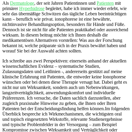
Als ‌
Dermatologe
, der⁤ seit ​Jahren‌ Patientinnen und
Patienten
mit
primärer
Hyperhidrose
begleitet, habe ich immer ⁣wieder erlebt, wie
sehr das übermäßige‌ Schwitzen das tägliche⁢ Leben ⁢beeinträchtigen
kann – ‌beruflich wie privat. ionophorese ist eine bewährte,⁢
nichtinvasive Behandlungsoption, ⁢besonders​ für Hände und Füße.
Dennoch‍ ist sie‍ nicht⁣ für ​alle ​Patienten ⁢praktikabel oder ausreichend
wirksam. In diesem beitrag möchte ich Ihnen deshalb die
medikamentösen Alternativen⁤ vorstellen: Was aus der⁣ Forschung
bekannt⁤ ist, welche präparate ⁢sich in der ‌Praxis bewährt haben und‍
worauf⁣ Sie bei der Auswahl ⁢achten sollten.
Ich schreibe ⁤aus zwei Perspektiven: einerseits anhand der aktuellen
‌wissenschaftlichen Evidenz – systematische​ Studien,‌
Zulassungsdaten und Leitlinien -, andererseits ⁤gestützt auf ‍meine
klinische Erfahrung ⁢mit Patienten, die entweder​ keine Ionophorese
wünschen⁤ oder​ bei denen diese Therapie versagt hat. Dabei‍ geht es
nicht nur um Wirksamkeit, sondern auch ⁤um ​Nebenwirkungen,
langzeitverträglichkeit, anwendungskomfort ‍und⁤ individuelle
Präferenzen. ‍Ich versuche, die⁣ Daten sachlich darzustellen, aber
zugleich praxisnahe Hinweise ‌zu ‍geben, die Ihnen oder Ihren
⁢Patienten ⁢bei ⁤der Entscheidungsfindung helfen können.Im⁢ folgenden
Überblick bespreche ich ‌Wirkmechanismen, die wichtigsten‌ oral
und⁤ topisch eingesetzten Wirkstoffe, relevante Studienergebnisse
und typische Problemfelder in der ‌Versorgung⁢ – zum⁤ Beispiel
Kompromisse⁢ zwischen Wirksamkeit ‌und Verträglichkeit oder