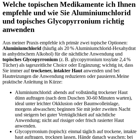
Welche topischen Medikamente ich Ihnen
empfehle und wie‍ Sie Aluminiumchlorid
und topisches Glycopyrronium richtig
anwenden
Aus meiner Praxis empfehle ich primär zwei topische Optionen:
Aluminiumchlorid
(häufig als 20 %⁤ Aluminiumchlorid‑Hexahydrat
in‌ anhydrischem Alkohol) für ​die ​nächtliche Anwendung und‌
topisches Glycopyrronium
(z. B. glycopyrronium tosylate 2,4 %
⁢Tücher) ​als tageszeitliche ‍Choice oder ‍Ergänzung; wichtig ist, dass
Sie ‌immer auf
trockener, intakter Haut
anwenden und bei
⁣Hautreizungen ​die Anwendung reduzieren oder ⁣pausieren.Meine
praktische Anleitung⁢ in ⁤Kürze:
Aluminiumchlorid:⁢ abends ⁢auf ⁣vollständig‍ trockener Haut
dünn⁤ auftragen (nach dem Duschen 30-60 Minuten warten),
ideal unter leichter Okklusion oder ⁤Baumwolleinlage,
morgens abwaschen; ⁣beginnen Sie​ mit jeder zweiten Nacht
und steigern bei guter Verträglichkeit auf nächtliche
Anwendung;⁢ nicht auf⁢ rissiger oder frisch rasierter Haut ​
anwenden.
Glycopyrronium (topisch):​ einmal​ täglich auf trockene,⁤ intakte
haut auftragen, trocknen lassen, Hände danach waschen; bei