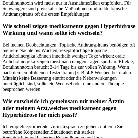
Botulinumtoxin wird meist⁤ nur⁤ in Ausnahmefällen empfohlen. Für
Schwangere sind physikalische Maßnahmen und⁢ milde topische
Antitranspirants oft die ersten Empfehlungen.
Wie schnell ⁤zeigen medikamente gegen⁢ Hyperhidrose
Wirkung ‌und wann sollte​ ich​ wechseln?
Bei meinen Beobachtungen: Topische‌ Antitranspirants benötigen oft
‍mehrere ‍Nächte bis Wochen; rezeptpflichtige topische
Anticholinergika können​ innerhalb ⁣weniger Tage wirken; orale
Anticholinergika zeigen meist nach einigen Tagen​ spürbare Effekte;
Botulinumtoxin braucht 3-14 ⁤Tage⁢ bis zur vollen Wirkung. Wenn
‌nach dem‍ empfohlenen Testzeitraum⁤ (z. B. 4-8‍ Wochen bei oralen
Mitteln) keine Besserung eintritt ⁢oder ‍die Nebenwirkungen
unerträglich sind,​ sollte ein Wechsel oder eine andere Therapie
‌besprochen werden.
Wie entscheide ich gemeinsam mit meiner Ärztin
‌oder meinem Arzt,welches medikament gegen
‍Hyperhidrose für mich‌ passt?
Ich empfehle,vorbereitet‌ zum Gespräch zu gehen: ‍notieren Sie
betroffene ‍Körperstellen,Situationen mit starker⁤
Beeinträchtigung,bisherige Behandlungen und Ihre