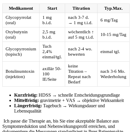
Medikament
Start
Titration
Typ.Max.
Glycopyrrolat‍
1 mg⁣
nach 3-7 d.
6 mg/Tag
(oral)
b.i.d.
→ 1 ​mg ⁢t.i.d.
Oxybutynin
2,5 mg
wöchentlich ↑‍
10-15 mg/Tag
(oral)
b.i.d.
auf 5 mg t.i.d.
Tuch
Glycopyrronium
nach‍ 2-4 ​wo.
‍2,4%
einmal tgl.
(topisch)
‌bewerten
einmal/tgl.
keine‍
axillär 50-
Botulinumtoxin⁢
Titration –
nach‍ 3-6‌ Mo.
100
(injektion)
Repeat⁢ nach
Wiederholung
IE/Seite
Bedarf
Kurzfristig:
HDSS‍ →​ schnelle‍ Entscheidungsgrundlage
Mittelfristig:
gravimetrie + VAS → objektive Wirksamkeit
Längerfristig:
Tagebuch‍ →‍ Wirkungsdauer und
Lebensqualität
⁣ Ich ​passe die Therapie ⁢an, bis ​Sie eine akzeptable Balance aus‌
Symptomreduktion und Nebenwirkungsprofil erreichen, und
dokumentiere die Messungen standardisiert in Ihrer Patientenakte, ​