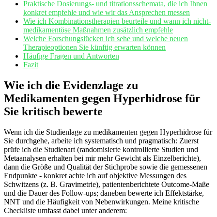
Praktische‌ Dosierungs- und titrationsschemata, die ich Ihnen
konkret empfehle und wie ‌wir das ‍Ansprechen ⁣messen
Wie ich Kombinationstherapien ⁢beurteile ⁢und wann ich ‌nicht-
medikamentöse Maßnahmen zusätzlich empfehle
Welche Forschungslücken ich sehe und welche neuen
Therapieoptionen Sie künftig erwarten können
Häufige Fragen ⁤und Antworten
Fazit
Wie ich die Evidenzlage zu
Medikamenten ⁢gegen Hyperhidrose für‌
Sie kritisch‍ bewerte
Wenn ich die Studienlage zu ⁢medikamenten gegen Hyperhidrose für
Sie durchgehe,⁤ arbeite ich⁣ systematisch ‍und pragmatisch: Zuerst
prüfe ich die Studienart ⁤(randomisierte kontrollierte Studien‌ und
Metaanalysen⁢ erhalten bei mir mehr ​Gewicht ⁣als Einzelberichte),
⁢dann die Größe und Qualität ⁢der ‌Stichprobe sowie die gemessenen
Endpunkte ⁣- ‍konkret ​achte ich⁤ auf objektive​ Messungen des
Schwitzens (z.⁣ B.​ Gravimetrie), ⁤patientenberichtete Outcome-Maße
⁢und ‌die Dauer des Follow-ups; daneben bewerte ‍ich ‍Effektstärke,​
NNT und die Häufigkeit von Nebenwirkungen. Meine kritische‍
Checkliste⁢ umfasst dabei unter anderem: ‍