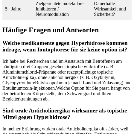
Zielgerichtete ⁢molekulare
Dauerhafte
5+ Jahre
Inhibitoren / ​
‍Wirksamkeit und
Neuromodulation
Sicherheit?
Häufige Fragen ⁣und⁤ Antworten
Welche‌ medikamente gegen ⁢Hyperhidrose kommen
infrage, ⁤wenn Iontophorese‌ für sie keine option⁤ ist?
Ich habe ⁤bei⁤ Recherchen und im ⁢Austausch mit Betroffenen am
⁤häufigsten⁢ drei Gruppen‌ gesehen: topische wirkstoffe (z. B.
Aluminiumchlorid-Präparate⁣ oder rezeptpflichtige topische‍
Anticholinergika), ⁣orale anticholinergika (z. B. Oxybutynin,
Glycopyrronium/Butylscopolamin je nach⁤ Land ⁣und Zulassung) und
Botulinumtoxin-Injektionen.Welche Option⁣ für ‌Sie passt, ⁢hängt ‌von
der betroffenen Körperstelle, ​dem⁣ Schweregrad und‍ Ihren
Begleiterkrankungen ab.
Sind orale Anticholinergika ⁤wirksamer als topische
Mittel gegen Hyperhidrose?
In ‌meiner Erfahrung⁣ wirken orale Anticholinergika oft stärker, ⁣weil