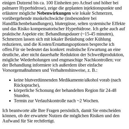
einigen ‌Dutzend ⁤bis ca. 100 ⁤Einheiten ⁣pro​ Achsel und höher bei
⁣palmarer Hyperhidrose), zeige die geplanten⁢ injektionspunkte und ​
erläutere mögliche
Nebenwirkungen
wie lokale Schmerzen,
vorübergehende‍ muskelschwäche (insbesondere bei
Handflächenbehandlungen), blutergüsse, selten systemische Effekte⁤
und das Risiko kompensatorischer Hyperhidrose. Ich gehe auch‌ auf
praktische Aspekte‌ ein: Behandlungsdauer⁣ (~15-45 ⁢minuten),
Schmerzen lassen sich ⁢mit lokaler Betäubung oder Kühlung
‌reduzieren, und die Kosten/Erstattungsoptionen bespreche ⁣ich ​
offen.Für⁣ sie bedeutet das⁤ konkret: realistische ‍Erwartung an ⁣eine
deutliche, aber nicht dauerhafte Reduktion ​der ⁢Schweißproduktion,
mögliche Wiederholungen und engmaschige Nachkontrollen; ⁣vor
der Behandlung informiere ich ⁤außerdem über​ einfache
Vorsorgemaßnahmen und Verhaltenshinweise,⁢ z. ‌B.:
keine blutverdünnenden Medikamente/alkohol vorab (nach​
Rücksprache),
körperliche Schonung der ‌behandelten ⁤Region ⁤für ‍24-48
Stunden,
Termin ‍zur Verlaufskontrolle ⁢nach ‍~2 Wochen.
Ich beantworte​ alle Ihre Fragen⁣ persönlich, damit Sie entscheiden
können, ob der ⁢erwartete Nutzen die möglichen⁢ Risiken und den
Aufwand für Sie rechtfertigt.