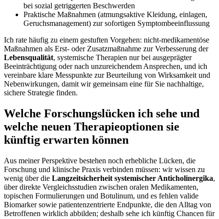
bei sozial getriggerten Beschwerden
Praktische Maßnahmen (atmungsaktive Kleidung, einlagen,
Geruchsmanagement) zur sofortigen Symptombeeinflussung
Ich rate ‍häufig zu einem gestuften⁤ Vorgehen: nicht-medikamentöse ​
Maßnahmen als ‌Erst- oder Zusatzmaßnahme​ zur Verbesserung der⁤
Lebensqualität
, systemische Therapien nur bei ausgeprägter
Beeinträchtigung oder nach⁤ unzureichendem Ansprechen,‌ und ich
vereinbare klare Messpunkte zur Beurteilung‌ von Wirksamkeit ⁤und
Nebenwirkungen, damit ⁣wir gemeinsam eine für⁣ Sie nachhaltige,
sichere Strategie finden.
Welche Forschungslücken ich sehe und⁢
welche neuen Therapieoptionen sie
⁤künftig​ erwarten können
Aus⁢ meiner Perspektive bestehen noch erhebliche​ Lücken, die
Forschung und⁣ klinische Praxis⁢ verbinden müssen: wir wissen zu
wenig über die
Langzeitsicherheit systemischer Anticholinergika
,
über direkte Vergleichsstudien zwischen ⁤oralen ‍Medikamenten,⁤
topischen Formulierungen und Botulinum, und es fehlen valide
Biomarker sowie patientenzentrierte Endpunkte, die den Alltag von
Betroffenen wirklich ⁢abbilden; deshalb⁣ sehe ich künftig ⁣Chancen ‌für