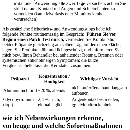
irritationen Anwendung alle zwei Tage versuchen; achten ​Sie ​
strikt‌ darauf, Kontakt mit⁣ Augen und Schleimhäuten zu
vermeiden (kann ⁣Mydriasis ‌oder ⁤Mundtrockenheit
‌verursachen).
Als zusätzliche⁢ Sicherheits- und Anwendungstipps habe ⁤ich
folgende‍ Punkte routinemässig im Gespräch: ‍
Führen Sie⁣ vor
Beginn einen ⁤Patch‑Test durch
, vermeiden Sie Kombination
beider Präparate gleichzeitig am selben‌ Tag auf derselben ​Fläche,
lagern Sie Produkte kühl und‍ lichtgeschützt, und informieren ​Sie
mich ‍bzw. Ihren⁣ Behandler⁤ bei anhaltender Rötung, ⁣Brennen oder
systemischen anticholinergen Symptomen; die kurze
Vergleichstabelle fasst ⁣die ‌Kerndaten⁢ zusammen.
Konzentration /‍
Präparat
Wichtigste Vorsicht
Häufigkeit
nicht auf offene haut, langsam
Aluminiumchlorid
~20 %, abends
aufbauen
Glycopyrronium
2,4 % Tuch,
Augenkontakt vermeiden,
(top.)
einmal‌ täglich
ggf. Mundtrockenheit
wie ich Nebenwirkungen erkenne,
vorbeuge und welche Sofortmaßnahmen