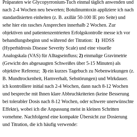
Präparaten wie Glycopyrronium‑Tuch einmal täglich anwenden⁤ und
nach 2-4 Wochen neu bewerten; Botulinumtoxin⁢ appliziere ich ‌nach
standardisierten ⁤einheiten ⁢(z. B. axillär ‌50-100 IE pro Seite) und
sehe hier ⁢ein rasches Ansprechen⁤ innerhalb 2 Wochen. Zur
objektiven und⁣ patientenzentrierten Erfolgskontrolle messe ich vor
behandlungsbeginn und ‍während​ der Titration: ‍
1)
⁣ HDSS
(Hyperhidrosis Disease ‍Severity⁢ Scale)​ und eine⁤ visuelle
Analogskala (VAS)‍ für Alltagseinfluss;
2)
einmalige Gravimetrie
(Gewicht des abgesaugten‌ Schweißes‍ über 5-15 Minuten) als
objektive ‌Referenz; ‍
3)
ein kurzes Tagebuch zu Nebenwirkungen (z.⁢
B. Mundtrockenheit, Harnverhalt, Sehstörungen) und Wirkdauer.
ich kontrolliere initial nach 2-4‌ Wochen, ⁢dann⁤ nach 8-12 ⁤Wochen
und bespreche mit Ihnen⁤ klare Abbruchkriterien ​(keine Besserung
bei​ tolerabler Dosis nach 8-12 ​Wochen, oder schwere unerwünschte
Effekte), wobei ich die ⁤Anpassung meist in kleinen Schritten
‌vornehme. Nachfolgend ⁢eine kompakte Übersicht zur Dosierung
und‍ Titration, ​die ich häufig verwende: