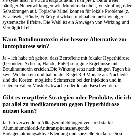
sie systemisch die Schweißproduktion dämpfen. Dafür treten
⁤häufiger Nebenwirkungen wie Mundtrockenheit, Verstopfung oder
⁤Sehstörungen‍ auf. Topische Mittel können ⁢für lokale‌ Probleme (z.
B. achseln, Hände, Füße) gut ⁤wirken und haben ​meist ​weniger
systemische Effekte. Die Wahl ist ein ‌Abwägen⁢ von Wirkung und
Verträglichkeit.
Kann Botulinumtoxin eine ‍bessere Alternative zur
Iontophorese sein?
Ja‍ – ich ‌habe oft gehört, dass ​Betroffene mit fokaler Hyperhidrose
⁤(besonders‌ Achseln, Hände, Füße) sehr gute Ergebnisse ‌mit
Botulinumtoxin ​erzielen.Die Wirkung‍ setzt nach einigen Tagen ⁤bis
⁤zwei Wochen ein‌ und hält in der Regel⁤ 3-9 Monate an. Nachteile
sind die Kosten, mögliche Schmerzen ‌bei der Injektion und in
seltenen Fällen Muskelschwäche oder lokale Beschwerden.
Gibt es rezeptfreie Strategien ‌oder Produkte, die ⁤ich
parallel zu ⁢medikamenten gegen Hyperhidrose
nutzen kann?
Ja.‌ Ich verwende⁢ in⁢ Alltagsempfehlungen verstärkt ⁣starke
Aluminiumchlorid-Antitranspirants,saugende
Einlagen,atmungsaktive Kleidung und spezielle⁤ Socken. Diese⁣