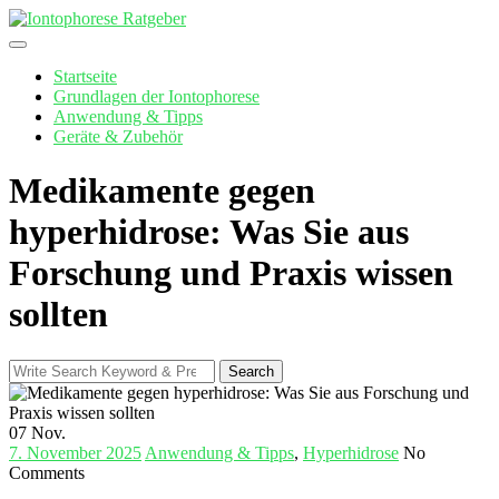
Skip
to
content
Startseite
Grundlagen der Iontophorese
Anwendung & Tipps
Geräte & Zubehör
Medikamente gegen
hyperhidrose: Was Sie aus
Forschung und Praxis wissen
sollten
Search
Search
for:
07
Nov.
7. November 2025
Anwendung & Tipps
,
Hyperhidrose
No
Comments