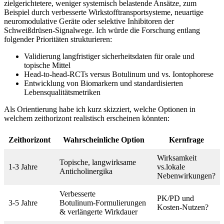
zielgerichtetere, weniger systemisch belastende Ansätze, zum
Beispiel durch verbesserte Wirkstofftransportsysteme, ‍neuartige‍
neuromodulative Geräte oder‌ selektive ⁣Inhibitoren der⁣
Schweißdrüsen‑Signalwege. Ich ‍würde die Forschung entlang‌
folgender Prioritäten ⁤strukturieren: ⁣
Validierung langfristiger sicherheitsdaten für orale und
topische​ Mittel
Head‑to‑head‑RCTs versus Botulinum und⁣ vs. ⁣Iontophorese
Entwicklung von Biomarkern und⁣ standardisierten
Lebensqualitätsmetriken
Als Orientierung habe ​ich kurz skizziert,​ welche Optionen in
welchem zeithorizont realistisch erscheinen könnten:
Zeithorizont
Wahrscheinliche‌ Option
Kernfrage
Wirksamkeit⁣
Topische, ​langwirksame
1-3 Jahre
vs.lokale
Anticholinergika
Nebenwirkungen?
Verbesserte
PK/PD⁣ und
3-5 Jahre
Botulinum‑Formulierungen
Kosten‑Nutzen?
& verlängerte Wirkdauer