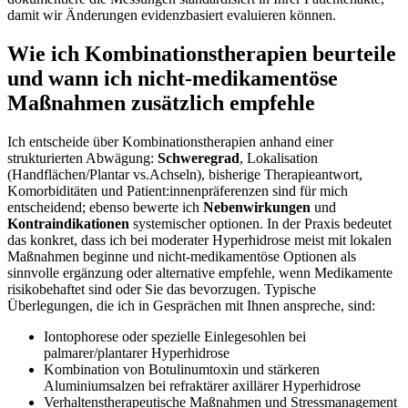
damit wir ‍Änderungen ⁤evidenzbasiert evaluieren können.
Wie⁤ ich Kombinationstherapien beurteile
⁤und ⁣wann ‍ich nicht-medikamentöse
Maßnahmen zusätzlich empfehle
Ich⁤ entscheide über Kombinationstherapien anhand einer
strukturierten Abwägung:⁤
Schweregrad
,⁢ Lokalisation
(Handflächen/Plantar vs.Achseln), bisherige⁤ Therapieantwort,⁢
Komorbiditäten und ​Patient:innenpräferenzen sind für mich
entscheidend; ebenso bewerte ​ich
Nebenwirkungen
und
Kontraindikationen
systemischer optionen. ‍In ⁤der Praxis ‌bedeutet
das konkret, dass ‌ich bei moderater Hyperhidrose meist mit lokalen
⁢Maßnahmen ​beginne ‌und nicht-medikamentöse ⁢Optionen als⁤
sinnvolle ergänzung oder alternative empfehle, ‌wenn⁤ Medikamente
risikobehaftet sind oder ⁤Sie⁣ das bevorzugen. Typische
Überlegungen, die ich in Gesprächen mit Ihnen anspreche, sind: ⁣
Iontophorese​ oder spezielle Einlegesohlen bei‌
palmarer/plantarer ⁣Hyperhidrose
Kombination von Botulinumtoxin und stärkeren
Aluminiumsalzen bei refraktärer axillärer Hyperhidrose
Verhaltenstherapeutische ⁣Maßnahmen und‌ Stressmanagement