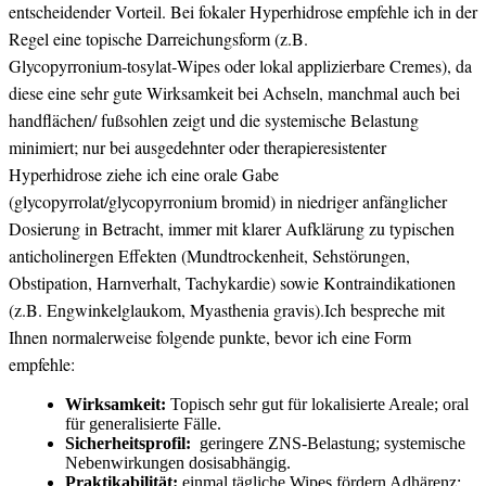
entscheidender ​Vorteil. Bei⁤ fokaler Hyperhidrose​ empfehle ich ‍in der
Regel eine topische​ Darreichungsform (z.B.
Glycopyrronium‑tosylat‑Wipes oder ‌lokal applizierbare Cremes),‍ da
diese⁤ eine ⁣sehr‍ gute Wirksamkeit bei Achseln, manchmal auch bei
handflächen/ ⁢fußsohlen zeigt und die systemische Belastung
minimiert; nur bei ausgedehnter oder therapieresistenter
‍Hyperhidrose ​ziehe ⁤ich​ eine orale Gabe
(glycopyrrolat/glycopyrronium bromid) in niedriger‍ anfänglicher
Dosierung in Betracht, immer ⁢mit klarer Aufklärung zu⁣ typischen
anticholinergen⁤ Effekten (Mundtrockenheit, ‍Sehstörungen,
Obstipation, Harnverhalt,‌ Tachykardie) sowie‍ Kontraindikationen
(z.B. ‍Engwinkelglaukom, Myasthenia gravis).Ich⁤ bespreche mit
Ihnen normalerweise folgende punkte, bevor⁢ ich eine Form
empfehle:
Wirksamkeit:
Topisch sehr gut für‌ lokalisierte ⁤Areale; ‌oral
für generalisierte Fälle.
Sicherheitsprofil:
⁣ geringere ZNS-Belastung; ​systemische
Nebenwirkungen dosisabhängig.
Praktikabilität:
einmal tägliche Wipes fördern Adhärenz;‍