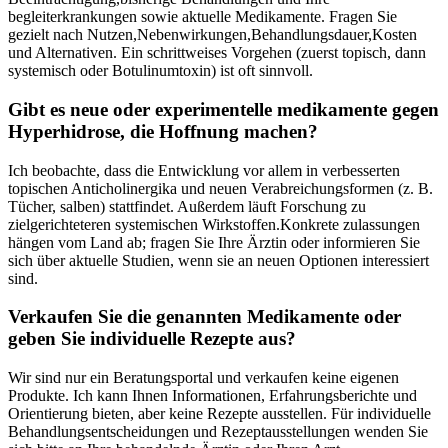
begleiterkrankungen ⁤sowie⁤ aktuelle Medikamente. Fragen Sie
⁣gezielt nach Nutzen,Nebenwirkungen,Behandlungsdauer,Kosten
und Alternativen. Ein schrittweises Vorgehen (zuerst topisch, ⁣dann
systemisch oder Botulinumtoxin) ist oft sinnvoll.
Gibt es neue oder experimentelle medikamente ‍gegen
Hyperhidrose, die Hoffnung machen?
Ich‌ beobachte, dass die⁤ Entwicklung ‌vor allem ⁤in verbesserten
topischen Anticholinergika und neuen Verabreichungsformen (z. B.​
Tücher, salben) stattfindet. Außerdem läuft⁢ Forschung zu
zielgerichteteren systemischen Wirkstoffen.Konkrete zulassungen
hängen vom Land ⁢ab; fragen​ Sie ⁢Ihre⁤ Ärztin oder informieren Sie⁤
sich über aktuelle Studien, wenn sie an neuen Optionen ⁤interessiert
sind.
Verkaufen‍ Sie die genannten ⁢Medikamente‍ oder
‍geben Sie individuelle Rezepte aus?
Wir sind nur ein​ Beratungsportal und verkaufen ‍keine eigenen
Produkte. Ich ‍kann Ihnen‍ Informationen, ​Erfahrungsberichte‍ und
Orientierung bieten, ‌aber keine⁤ Rezepte⁤ ausstellen. Für individuelle
Behandlungsentscheidungen⁤ und ⁢Rezeptausstellungen wenden Sie