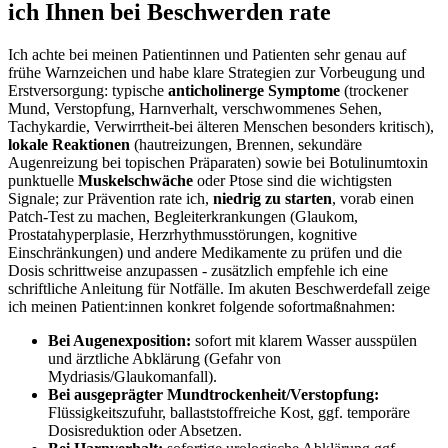
ich Ihnen bei Beschwerden rate
Ich achte bei meinen Patientinnen⁣ und ‌Patienten sehr genau auf
frühe Warnzeichen und habe klare Strategien zur Vorbeugung und
⁢Erstversorgung: typische
anticholinerge Symptome
(trockener
Mund, ⁤Verstopfung, Harnverhalt, verschwommenes​ Sehen,
Tachykardie, Verwirrtheit-bei älteren ⁤Menschen besonders kritisch),
lokale Reaktionen
(hautreizungen, Brennen, sekundäre
Augenreizung ⁣bei topischen Präparaten) sowie‌ bei Botulinumtoxin​
punktuelle
Muskelschwäche
oder Ptose sind⁤ die wichtigsten
Signale; zur Prävention rate ⁤ich,
niedrig⁤ zu starten
, vorab einen
Patch-Test zu machen, Begleiterkrankungen ⁤(Glaukom,
⁢Prostatahyperplasie, Herzrhythmusstörungen, kognitive
Einschränkungen) und andere Medikamente zu prüfen und die
Dosis schrittweise​ anzupassen ​-⁢ zusätzlich empfehle‌ ich‌ eine
schriftliche Anleitung⁣ für Notfälle. Im akuten ⁤Beschwerdefall zeige
ich meinen Patient:innen ⁢konkret⁢ folgende sofortmaßnahmen:
Bei Augenexposition:
sofort mit⁣ klarem Wasser ausspülen⁤
und ‍ärztliche⁤ Abklärung (Gefahr von‍
Mydriasis/Glaukomanfall).
Bei ausgeprägter​ Mundtrockenheit/Verstopfung:
Flüssigkeitszufuhr,​ ballaststoffreiche Kost, ggf. temporäre
Dosisreduktion oder Absetzen.