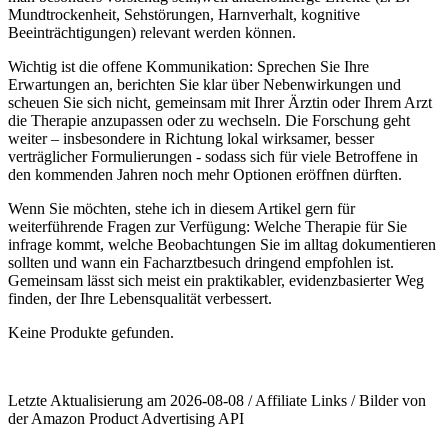
Mundtrockenheit, Sehstörungen, Harnverhalt, kognitive
Beeinträchtigungen) relevant werden können.
Wichtig ist die offene Kommunikation: Sprechen Sie Ihre
Erwartungen‌ an, ⁤berichten Sie klar über Nebenwirkungen⁢ und
scheuen Sie sich ⁣nicht, gemeinsam mit Ihrer Ärztin oder Ihrem ⁤Arzt
die Therapie anzupassen oder zu wechseln. Die Forschung geht⁣
weiter – ‍insbesondere in​ Richtung lokal wirksamer, besser ​
verträglicher‌ Formulierungen -⁣ sodass⁤ sich für viele Betroffene in
den kommenden Jahren noch mehr Optionen eröffnen ‍dürften.
Wenn Sie ⁤möchten, stehe ich in diesem ‍Artikel ⁤gern für
weiterführende‍ Fragen zur Verfügung: Welche Therapie für ⁢Sie
infrage⁣ kommt,‌ welche⁣ Beobachtungen Sie ⁢im⁤ alltag ‌dokumentieren
sollten ⁣und wann ein Facharztbesuch dringend empfohlen ist.​
Gemeinsam lässt​ sich meist​ ein praktikabler,‍ evidenzbasierter Weg
finden, der Ihre Lebensqualität verbessert.
Keine Produkte gefunden.
Letzte Aktualisierung am 2026-08-08 / Affiliate Links / Bilder von
der Amazon Product Advertising API