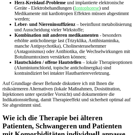
Herz-Kreislauf-Probleme
⁢und implantierte elektronische⁢
Geräte -⁢ Elektrobehandlungen (
Iontophorese
) und
Medikamente ⁤mit​ kardiotropen Effekten müssen abgestimmt
⁢werden;
Leber- und ‌Niereninsuffizienz
– beeinflusst metabolisierung⁤
und Ausscheidung vieler ⁢Wirkstoffe;
Kombination⁣ mit anderen medikamenten
-‍ besonders
erhöhte anticholinerge last ⁣(Trizyklika, Antihistaminika,
manche Antipsychotika), Cholinesterasehemmer
⁣(Antagonismus) ⁣oder Antibiotika, die Wechselwirkungen mit
Botulinumtoxinen‍ verstärken können;
Hautschäden / offene Hautstellen
– ⁢lokale Therapieoptionen
(Aluminiumchlorid, ⁣topische anticholinergika) ‌sind
kontraindiziert bei intakter Hautbarriereverletzung.
Auf Grundlage dieser Befunde‍ diskutiere ich mit Ihnen ⁢die ​
risikoärmeren Alternativen (lokale⁣ Maßnahmen, Dosistitration,
Injektionen unter⁤ spezieller Vorsicht) und ‍dokumentiere die
Indikationsstellung, damit Therapieeffekt und sicherheit optimal auf
Sie abgestimmt sind.
Wie ich die Therapie bei älteren
⁤Patienten,‌ Schwangeren und​ Patienten
mit ⁣Komorbiditäten individuell anpasse