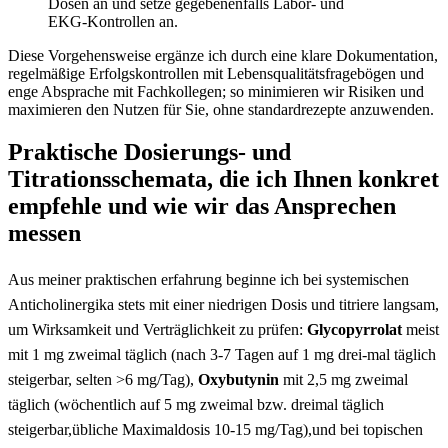
Dosen an​ und setze gegebenenfalls Labor‑ und
EKG‑Kontrollen an.
Diese Vorgehensweise ⁢ergänze ich durch eine‍ klare Dokumentation,
regelmäßige ⁣Erfolgskontrollen mit Lebensqualitätsfragebögen und
enge Absprache mit Fachkollegen;‍ so minimieren wir Risiken und
maximieren den Nutzen⁢ für Sie, ohne standardrezepte⁢ anzuwenden.
Praktische Dosierungs- und
Titrationsschemata, die ich Ihnen konkret⁢
empfehle und wie wir⁢ das Ansprechen‌
messen
Aus meiner ‌praktischen ⁣erfahrung⁢ beginne ich ‌bei systemischen⁣
Anticholinergika stets mit ‌einer niedrigen ⁢Dosis ⁣und titriere langsam,
um Wirksamkeit und Verträglichkeit ⁢zu​ prüfen:
Glycopyrrolat
meist
mit 1 mg zweimal täglich ⁢(nach ⁢3-7 Tagen auf 1 ⁣mg ​drei‑mal täglich
steigerbar, selten ⁣>6 mg/Tag),⁢
Oxybutynin
mit 2,5⁣ mg ‌zweimal⁣
täglich (wöchentlich auf 5 ⁤mg ‌zweimal bzw. dreimal täglich
⁢steigerbar,übliche Maximaldosis 10-15 mg/Tag),und bei topischen