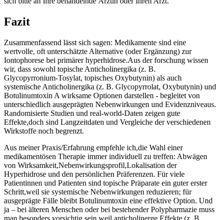
sich⁣ bitte an Ihre ⁢behandelnde ​Ärztin‍ oder Ihren Arzt.
Fazit
Zusammenfassend lässt sich sagen:‌ Medikamente sind eine
wertvolle, oft unterschätzte Alternative (oder Ergänzung) zur
Iontophorese⁤ bei‌ primärer hyperhidrose.Aus der⁢ forschung wissen
wir, dass ‌sowohl topische Anticholinergika (z. ⁤B.⁣
Glycopyrronium‑Tosylat,⁢ topisches Oxybutynin) ‌als auch
systemische Anticholinergika (z. ‌B. Glycopyrrolat, Oxybutynin) und
Botulinumtoxin A wirksame Optionen⁤ darstellen ‌- begleitet ⁣von
unterschiedlich ausgeprägten Nebenwirkungen‌ und Evidenzniveaus.
Randomisierte Studien und real‑world‑Daten zeigen⁤ gute‍
Effekte,doch sind ⁤Langzeitdaten und Vergleiche der verschiedenen⁢
Wirkstoffe noch begrenzt.
Aus​ meiner Praxis/Erfahrung empfehle ich,die Wahl einer‌
medikamentösen Therapie‌ immer individuell zu⁣ treffen:​ Abwägen
von ‌Wirksamkeit,Nebenwirkungsprofil,Lokalisation der
Hyperhidrose und den persönlichen Präferenzen.⁢ Für⁢ viele
Patientinnen⁢ und ⁤Patienten sind topische Präparate ein guter erster
Schritt,weil‍ sie ⁣systemische Nebenwirkungen reduzieren; ⁤für‍
ausgeprägte Fälle bleibt Botulinumtoxin eine effektive Option. Und
ja – bei älteren Menschen oder ‍bei bestehender‍ Polypharmazie‌ muss
man ‍besonders vorsichtig sein,weil anticholinerge ‌Effekte‍ (z. ‌B.