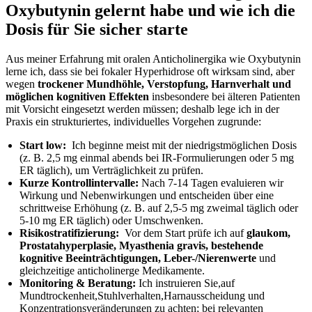
Oxybutynin gelernt⁤ habe und wie ich die
Dosis für Sie sicher starte
Aus ⁢meiner Erfahrung ‍mit oralen Anticholinergika ​wie Oxybutynin
lerne‍ ich, dass sie ⁢bei fokaler Hyperhidrose ⁢oft ⁣wirksam sind, aber
wegen
trockener Mundhöhle, ‌Verstopfung, Harnverhalt​ und
möglichen kognitiven ‌Effekten
insbesondere bei​ älteren ‌Patienten‌
mit Vorsicht eingesetzt⁣ werden müssen; deshalb lege ich in der
Praxis‍ ein​ strukturiertes,⁢ individuelles Vorgehen zugrunde:
Start low:
‍ Ich beginne meist mit ‍der niedrigstmöglichen Dosis
(z. B. 2,5 mg einmal⁤ abends bei IR-Formulierungen oder 5​ mg
ER täglich), um ​Verträglichkeit ‌zu prüfen.
Kurze​ Kontrollintervalle:
Nach 7-14 Tagen evaluieren wir⁤
Wirkung und Nebenwirkungen und entscheiden über eine‌
schrittweise Erhöhung (z. B. auf 2,5-5 mg zweimal täglich ⁢oder​
5-10 mg ER täglich)‌ oder⁢ Umschwenken.
Risikostratifizierung:
⁢ Vor dem Start prüfe ich auf
glaukom,
Prostatahyperplasie, Myasthenia gravis, bestehende
kognitive Beeinträchtigungen,⁣ Leber-/Nierenwerte
und
gleichzeitige⁣ anticholinerge Medikamente.
Monitoring &⁣ Beratung:
Ich ​instruieren Sie,auf​
Mundtrockenheit,Stuhlverhalten,Harnausscheidung und
Konzentrationsveränderungen⁣ zu achten; bei relevanten