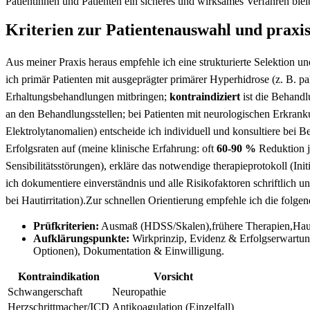
‌Patientinnen und ⁤Patienten ein sicheres und wirksames ‍Verfahren blei
Kriterien ⁣zur Patientenauswahl und praxi
Aus meiner‍ Praxis heraus empfehle ich ‌eine strukturierte Selektion un
ich ⁣primär Patienten mit ausgeprägter ⁣primärer Hyperhidrose (z. B. 
Erhaltungsbehandlungen mitbringen;
kontraindiziert
ist ⁣die Behand
an den Behandlungsstellen; bei Patienten mit neurologischen Erkran
Elektrolytanomalien) entscheide ich ​individuell‍ und konsultiere​ bei
Erfolgsraten auf (meine klinische Erfahrung: oft
60-90 ⁤%
Reduktion j
Sensibilitätsstörungen), ⁤erkläre⁤ das notwendige ⁤therapieprotokoll (I
ich dokumentiere einverständnis und alle Risikofaktoren schriftlic
bei Hautirritation).Zur schnellen ‍Orientierung empfehle ich ⁣die folg
Prüfkriterien:
Ausmaß (HDSS/Skalen),frühere ⁣Therapien,Haut
Aufklärungspunkte:
Wirkprinzip, Evidenz & Erfolgserwartung
Optionen), Dokumentation & Einwilligung.
Kontraindikation
Vorsicht
Schwangerschaft
Neuropathie
Herzschrittmacher/ICD
Antikoagulation (Einzelfall)