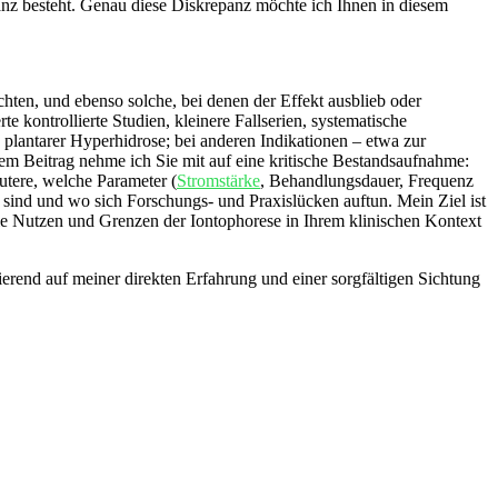
panz besteht. Genau diese Diskrepanz ​möchte ich Ihnen in diesem
chten, und ebenso solche, bei denen der ⁢Effekt ausblieb oder
 kontrollierte Studien, kleinere Fallserien, systematische
 plantarer Hyperhidrose; bei anderen Indikationen – etwa zur
esem Beitrag nehme ich Sie mit auf eine‍ kritische Bestandsaufnahme:
utere,​ welche Parameter (
Stromstärke
, Behandlungsdauer, Frequenz
n sind und wo sich Forschungs- und Praxislücken‍ auftun. Mein Ziel ist
n Sie Nutzen und Grenzen der Iontophorese in Ihrem klinischen Kontext
sierend auf meiner direkten Erfahrung und einer sorgfältigen Sichtung‍