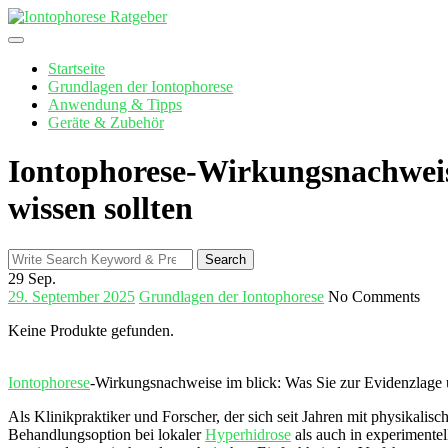
Skip
to
content
Startseite
Grundlagen der Iontophorese
Anwendung & Tipps
Geräte & Zubehör
Iontophorese-Wirkungsnachweise
wissen sollten
Search
Search
for:
29
Sep.
29. September 2025
Grundlagen der Iontophorese
No Comments
Keine Produkte gefunden.
Iontophorese
-Wirkungsnachweise⁤ im​ blick: Was Sie zur Evidenzlage 
Als Klinikpraktiker und Forscher, der sich seit Jahren mit physikalisc
Behandlungsoption bei lokaler
Hyperhidrose
als auch in experimentel