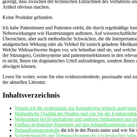
gezeigt, dass zwischen der technischen Einfachheit des Verfahrens und
Artikel ‌obvious machen.
Keine Produkte gefunden.
Ich habe Patientinnen‍ und ⁢Patienten erlebt, die⁣ durch regelmäßige I
Nebenwirkungen wie ​Hautreizungen auftraten. ⁣Auf wissenschaftlicher 
Übersichten, aber auch‌ methodische Schwächen, ‍die die‌ Interpretat
analgetischen Wirkung oder als⁣ Vehikel ‍für ​ionisch ⁣geladene Medika
⁢Welche Wirknachweise liegen vor, wie belastbar sind sie, und welche ‍S
der Sitzungen), Gerätesysteme und⁢ patientenselektionen in den releva
es​ nicht, Ihnen ein dogmatisches Urteil aufzudrängen, sondern Ihnen 
abwägen können.
Lesen Sie weiter, wenn Sie eine evidenzorientierte, praxisnahe und zugl
der aktuellen ​Literatur.
Inhaltsverzeichnis
Warum ich die evidenzlage zur Iontophorese kritisch analysiere
Methodische Qualität ⁢der Studien und wie Sie die Evidenzstärk
Wirksamkeit bei Hyperhidrose und anderen Indikationen⁤ aus mein
Einfluss technischer Parameter auf‌ den behandlungserfolg und 
Behandlungsprotokolle
die ⁢ich in der Praxis nutze und wie‌ Sie 
Sicherheitsprofil und Nebenwirkungen die ⁢ich beobachtet hab