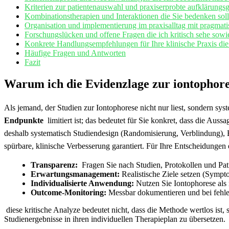
Kriterien zur ⁣patientenauswahl und praxiserprobte aufklärungsg
Kombinationstherapien und Interaktionen die Sie bedenken so
Organisation und implementierung im ‌praxisalltag mit pragmat
Forschungslücken und offene Fragen die ich kritisch sehe sowie 
Konkrete Handlungsempfehlungen für Ihre klinische ⁢Praxis die
Häufige Fragen und Antworten
Fazit
Warum ⁢ich die Evidenzlage zur iontophorese
Als jemand, der‍ Studien ⁤zur​ Iontophorese nicht ⁤nur liest, sondern sy
Endpunkte
⁢ limitiert ist; das⁣ bedeutet für Sie konkret, dass die Au
deshalb systematisch⁤ Studiendesign (Randomisierung,⁣ Verblindung), B
spürbare, klinische ‍Verbesserung garantiert. Für Ihre Entscheidungen 
Transparenz:
‍ Fragen ⁤Sie⁤ nach Studien, Protokollen und Pat
Erwartungsmanagement:
Realistische⁤ Ziele setzen⁤ (Sympt
Individualisierte Anwendung:
Nutzen Sie Iontophorese als m
Outcome-Monitoring:
Messbar dokumentieren und⁣ bei fehl
‍ diese kritische Analyze bedeutet⁢ nicht, dass die Methode wertlos ist,
Studienergebnisse in ihren ​individuellen ‍Therapieplan zu übersetzen.