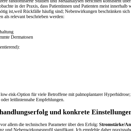
ehrere randomisierte Studien und Metaanalysen berichten konsistent über
achte in der ⁤Praxis, dass ​Patientinnen ⁣und Patienten meist‍ innerhalb 
 nötig ist,weil Rückfälle häufig⁤ sind; Nebenwirkungen beschränken sich 
n als⁣ relevant beschrieben werden:
rhaltung
timmte Dermatosen
entierend):⁢
 low-risk-Option für viele Betroffene mit ‌palmoplantarer Hyperhidrose; 
oder leitliniennahe Empfehlungen.
ehandlungserfolg und konkrete‌ Einstellungen
 vor allem​ die technischen Parameter über den​ Erfolg:
Stromstärke/Am
nz und Nebenwirkungsprofil signifikant. ‍Ich ⁣empfehle daher praxisnahe,