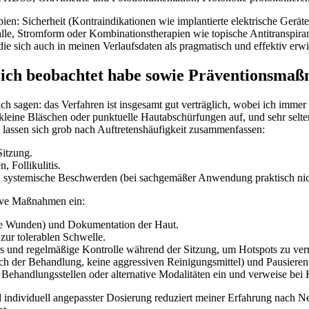
ien: Sicherheit⁣ (Kontraindikationen wie implantierte elektrische Geräte 
lle, Stromform oder⁤ Kombinationstherapien wie topische Antitranspiran
ie sich ⁢auch in meinen​ Verlaufsdaten als pragmatisch ⁢und effektiv erwi
​ich⁢ beobachtet habe⁢ sowie ⁤Präventionsma
ich sagen: das Verfahren ist insgesamt gut verträglich, wobei ich imme
 kleine Bläschen oder punktuelle ⁢Hautabschürfungen‌ auf, und sehr selt
lassen sich grob nach Auftretenshäufigkeit ⁤zusammenfassen:
Sitzung.
 Follikulitis.
, systemische Beschwerden⁢ (bei sachgemäßer Anwendung praktisch ⁤nic
ntive Maßnahmen ein:
ne Wunden) und Dokumentation der Haut.
 zur tolerablen⁤ Schwelle.
ers und regelmäßige ‍Kontrolle während der Sitzung, um Hotspots zu ve
ch der Behandlung, keine aggressiven Reinigungsmittel) ⁣und‍ Pausiere
 Behandlungsstellen oder alternative​ Modalitäten ein und verweise bei 
individuell ⁢angepasster ​Dosierung⁤ reduziert meiner Erfahrung nach Ne