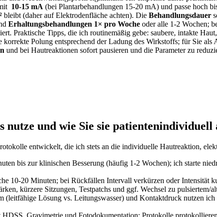
it ‌
10-15‌ mA
(bei Plantarbehandlungen ⁣15-20 mA)⁤ und passe‌ hoch bis
²
bleibt⁢ (daher auf ⁢Elektrodenfläche⁣ achten). Die
Behandlungsdauer
s
end
Erhaltungsbehandlungen 1× pro Woche
oder alle 1-2 Wochen; ‍b
ziert. Praktische⁢ Tipps,​ die ich routinemäßig gebe: saubere, intakte H
e korrekte Polung⁢ entsprechend der Ladung des Wirkstoffs; für Sie als 
en
und‌ bei Hautreaktionen sofort pausieren und die Parameter ​zu ⁣reduzi
 nutze und wie Sie⁤ sie patientenindividuell
rotokolle entwickelt, die ich⁤ stets ‍an die individuelle Hautreaktion,‌ e
en bis zur klinischen Besserung⁢ (häufig 1-2 Wochen);‌ ich starte niedrig
he 10-20 Minuten; bei Rückfällen Intervall verkürzen ​oder Intensität⁣ k
ärken, kürzere‌ Sitzungen, ​Testpatchs ‍und ggf. Wechsel zu pulsiertem/
(leitfähige⁣ Lösung vs. Leitungswasser) ⁣und Kontaktdruck nutzen ich
 HDSS, Gravimetrie und Fotodokumentation; ⁢Protokolle protokollieren