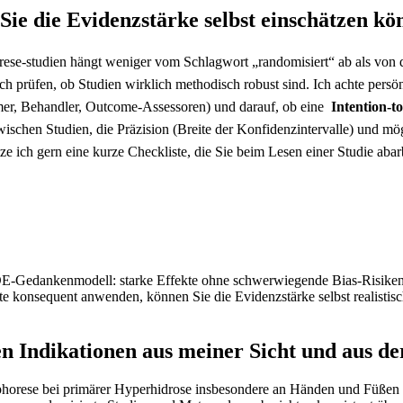
ie die Evidenzstärke‌ selbst einschätzen k
ese-studien⁣ hängt weniger vom Schlagwort⁣ „randomisiert“ ab als von d
sch prüfen, ob Studien wirklich methodisch robust sind. Ich​ achte persö
hmer, Behandler, ⁤Outcome-Assessoren) und darauf, ob eine ⁢
Intention-t
wischen​ Studien, die Präzision (Breite der Konfidenzintervalle) und mö
e ich​ gern eine kurze ⁤Checkliste, die Sie beim Lesen einer Studie abarb
-Gedankenmodell: starke Effekte ohne schwerwiegende Bias‑Risiken‌ →
 konsequent ⁣anwenden, können Sie ⁤die Evidenzstärke selbst realisti
 Indikationen aus meiner Sicht ⁣und‌ aus ‌de
ophorese bei ‌primärer ‌Hyperhidrose ⁣insbesondere an Händen‌ und ⁣Füßen 