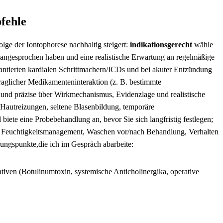
pfehle
folge der Iontophorese nachhaltig steigert:
indikationsgerecht
wähle
d angesprochen haben und eine realistische⁢ Erwartung an ⁤regelmäßige
antierten‌ kardialen Schrittmachern/ICDs und‍ bei akuter Entzündung
raglicher Medikamenteninteraktion (z. B. bestimmte
rz und präzise über Wirkmechanismus,⁢ Evidenzlage und realistische
 Hautreizungen, seltene Blasenbildung, temporäre
 biete eine Probebehandlung an, bevor Sie sich langfristig festlegen;‌
e, Feuchtigkeitsmanagement, Waschen vor/nach Behandlung, Verhalten​
ärungspunkte,die ich im Gespräch abarbeite:⁤
ven (Botulinumtoxin, systemische Anticholinergika, operative