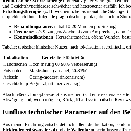
Reduktion ⁣der Schweißmenge
​und relativ guter Verträglichkeit; m
und Gesichtshyperhidrose​ schwächer und heterogener ausfällt.‌ Ich beob
Erhaltungstherapie
⁤ (z. B. ⁣wöchentliche ‍bis monatliche Sitzungen)
⁢empfehle ich Ihnen folgende‍ pragmatischen punkte, die auch in Studie
Behandlungsdauer
: initial 10-20 Minuten pro Sitzung
Frequenz
: 2-3 Sitzungen/Woche⁣ bis zum ‍Ansprechen, dann E
Kontraindikationen
: Herzschrittmacher, offene Wunden, bes
Tabelle: ​typischer⁤ klinischer Nutzen⁣ nach⁢ lokalisation (vereinfacht, ori
Lokalisation
Beurteilte ‍Effektivität
Handflächen
Hoch (häufig 60-90% Verbesserung)
Fußsohlen
Mäßig-hoch (variabel, 50-85%)
Achseln
Gering-moderat (inkonsistent)
Gesicht/skalp
Begrenzt, oft unzuverlässig
Abschließend:​ Iontophorese ist aus meiner Sicht eine evidenzbasierte,
Abwägung und, wenn möglich, Rückgriff auf systematische Reviews 
Einfluss ‍technischer Parameter ‌auf den B
Aus meiner Erfahrung entscheidet nicht allein die Indikation, sondern⁣
Elektrodengröße/-material
und die
Wellenform
beeinflussen effizie