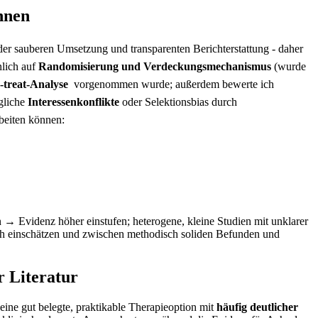
önnen
er sauberen ‌Umsetzung‌ und transparenten Berichterstattung -‌ daher
nlich auf
Randomisierung und Verdeckungsmechanismus
⁢(wurde
o-treat-Analyse
‍ vorgenommen wurde; außerdem bewerte​ ich
gliche⁢
Interessenkonflikte
oder Selektionsbias ​durch
eiten⁣ können: ​
 Evidenz höher einstufen; ​heterogene, kleine Studien mit unklarer
sch einschätzen und zwischen methodisch soliden Befunden und
r Literatur
eine gut ​belegte, praktikable Therapieoption⁤ mit
häufig deutlicher