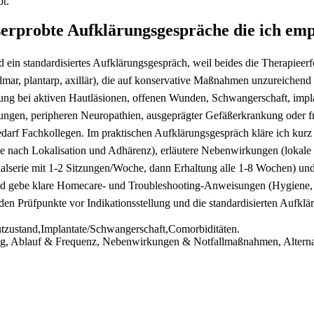
bt.
serprobte Aufklärungsgespräche die ich ‌em
d ein standardisiertes‌ Aufklärungsgespräch, weil beides⁢ die Therapieer
palmar, plantarp, axillär),⁤ die auf konservative Maßnahmen unzureichen
lung bei‍ aktiven Hautläsionen, offenen ⁣Wunden, Schwangerschaft, impl
kungen, peripheren Neuropathien, ausgeprägter Gefäßerkrankung oder f
 Bedarf ⁤Fachkollegen. Im praktischen⁢ Aufklärungsgespräch kläre ich ‍ku
e nach Lokalisation ⁢und Adhärenz), erläutere ⁣Nebenwirkungen (lokale
nitialserie mit 1-2 Sitzungen/Woche, dann Erhaltung alle ⁣1-8 ​Wochen) und
h und gebe ⁤klare Homecare‑ ‌und Troubleshooting‑Anweisungen⁢ (Hygien
enden Prüfpunkte vor Indikationsstellung‍ und die standardisierten Aufkl
zustand,Implantate/Schwangerschaft,Comorbiditäten.
, Ablauf ⁢& Frequenz, Nebenwirkungen⁢ & Notfallmaßnahmen, Alternati