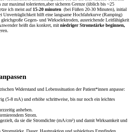
 zur maximal tolerierten,aber sicheren Grenze (üblich ⁣bis ~25
etze ich‌ meist auf
15-20⁤ minuten
⁢ (bei Füßen 20-30 Minuten), initial
ei Unverträglichkeit hilft ⁣eine langsame Hochfahrkurve ‍(Ramping)
aut, gleichgroße Gegen- und⁤ Wirkselektroden, ausreichende Leitfähigkeit
Anwender‌ heißt das konkret, mit
niedriger Stromstärke beginnen,
eren.
 anpassen
lektrischen⁤ Widerstand ⁣und Lebenssituation der Patient*innen anpasse:
 (5-8​ mA) und erhöhe⁤ schrittweise,‍ bis⁤ nur noch ein leichtes
urzzeitig anheben.
alternierendem Strom.
 gezielt, da sie die Stromdichte (mA/cm²) und damit Wirksamkeit und
 Stromstärke, Dauer, Hautreaktion und subjektives Empfinden.