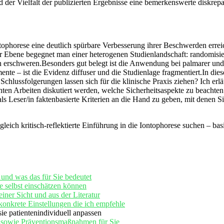
 der Vielfalt der publizierten ‍Ergebnisse⁤ eine⁢ bemerkenswerte diskre
ontophorese eine deutlich spürbare Verbesserung ihrer Beschwerden errei
Ebene begegnet man einer heterogenen Studienlandschaft:​ randomisierte
ion erschweren.Besonders gut belegt ist die Anwendung ⁢bei palmarer und
mente – ist die Evidenz diffuser und die Studienlage fragmentiert.In ⁣di
chlussfolgerungen lassen sich ‍für​ die klinische Praxis ziehen? Ich erlä
nten‍ Arbeiten diskutiert werden, ⁣welche Sicherheitsaspekte zu beachte
als Leser/in faktenbasierte Kriterien an die Hand zu⁣ geben, ​mit dene
eich kritisch-reflektierte ⁤Einführung ‍in ⁤die Iontophorese suchen – ba
 und was das für Sie bedeutet
e selbst ‌einschätzen können
er⁤ Sicht und aus⁤ der Literatur
konkrete Einstellungen die ich empfehle
sie patientenindividuell⁣ anpassen
e sowie ​Präventionsmaßnahmen für Sie