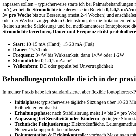
anpassen sollten – typischerweise starte ich bei Palmarbehandlungen m
mA),wobei⁤ die
Stromdichte
idealerweise im Bereich
0,1-0,5 mA/cm
3× pro Woche
bis zur Besserung (meist 2-4 Wochen) und anschließ
oder der⁤ Wechsel zu gepulstem Gleichstrom, ⁣der​ die Irritationen redu
(keine zu starke Salzlösung) und bei medikamentöser Iontophorese‍ di
Stromdichte berechnen, Dauer und Frequenz strikt protokollier
Start:
10-15 mA (Hand), ‌15-20 mA (Fuß)
Dauer:
⁣15-30 ‍min
Frequenz:
3×/W⁢ bis Wirksamkeit, ⁢dann 1×/W oder⁤ 1-2W
Stromdichte:
0,1-0,5 mA/cm²
Wellenform:
DC oder gepulst bei‍ Unverträglichkeit
Behandlungsprotokolle die ich in der praxis
In meiner Praxis ⁣habe ich standardisierte,⁢ aber flexible Iontophorese-P
Initialphase:
typischerweise tägliche⁣ Sitzungen über 10-20 Minut
Kribbeln erkennbar‍ ist.
Erhaltungsphase:
nach Stabilisierung meist 1× ⁣bis 2× pro ​Woc
Anpassung ⁤bei Sensitivität oder Kindern:
⁤ geringere Stromst
Technische Feinjustierung:
Elektrodenfläche, Leitungsmedium 
Nebenwirkungsprofil beeinflussen.
Dokumentation &⁤ Erfolgskontrolle:
vor/nach⁣ Messungen mit