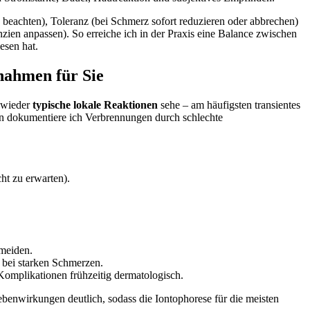
beachten), Toleranz (bei ‌Schmerz ⁣sofort ⁤reduzieren oder abbrechen)⁤
zien anpassen). So erreiche ich in der Praxis⁢ eine Balance zwischen
esen hat.
ßnahmen für Sie
r wieder
typische lokale Reaktionen
‍sehe – ⁣am​ häufigsten transientes
en dokumentiere⁣ ich ⁢Verbrennungen durch schlechte⁢
ht zu erwarten).
rmeiden.
n bei starken Schmerzen.
Komplikationen ⁤frühzeitig dermatologisch.
benwirkungen deutlich, sodass​ die Iontophorese ⁣für ​die meisten