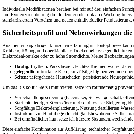
Individuelle Modifikationen beruhen bei mir⁢ auf drei einfachen Prinzip
und Evidenzorientierung (bei fehlender oder unklarer Wirkung ⁤Interva
standardisiertem Vorgehen und patientenindividueller ‌Feinjustierung, d
Sicherheitsprofil und‌ Nebenwirkungen die 
Aus meiner langjährigen klinischen ⁤erfahrung mit Iontophorese kann 
Kribbeln, Rötung und oberflächliche‍ Trockenheit; gelegentlich treten
Elektrodenkontakte oder zu hohe Stromdichte.⁢ Meine Beobachtungen 
Häufig:
Erythem, Parästhesien, leichtes Brennen während der 
gelegentlich:
trockene Risse, kurzfristige Pigmentveränderungen,
Selten:
tiefergehende Hautschäden, ⁣persistierende Neuropathie
Um das Risiko für Sie ​zu minimieren, setze ich routinemäßig ⁢präve
Vorbehandlungsscreening (Pacemaker,⁤ Schwangerschaft, offe
Start mit niedriger Stromstärke und schrittweiser⁣ Steigerung bis
Sorgfältige ⁢Elektrodenplatzierung, Nutzung destillierten Wass
Instruktion zur Hautpflege ⁣(feuchtigkeitsbewahrende Salben na
Bei empfindlicher haut setze ich ⁣kürzere Sitzungen,wechselnde
Diese einfache Kombination aus Aufklärung,‍ technischer Sorgfalt ​und 