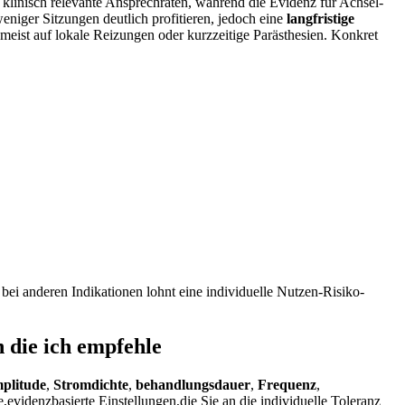
 klinisch relevante Ansprechraten, ‌während die Evidenz für Achsel-
weniger Sitzungen deutlich profitieren, jedoch ⁤eine
langfristige
meist​ auf lokale‌ Reizungen oder kurzzeitige Parästhesien. Konkret
‌bei ⁣anderen Indikationen lohnt eine individuelle Nutzen-Risiko-
 die ich⁣ empfehle
plitude
,
Stromdichte
,
behandlungsdauer
,
Frequenz
,
evidenzbasierte⁢ Einstellungen,die ⁣Sie an die individuelle Toleranz