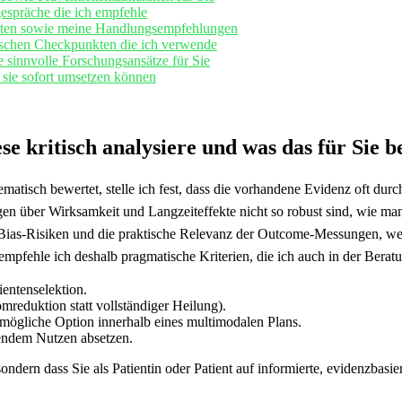
espräche die ich ⁣empfehle
llten sowie meine‌ Handlungsempfehlungen
ischen Checkpunkten die​ ich verwende
⁢sinnvolle ⁤Forschungsansätze für Sie
 sie sofort umsetzen können
 kritisch analysiere und ⁣was das⁣ für Sie b
stematisch bewertet, stelle ich fest, dass die vorhandene Evidenz oft dur
ssagen über⁤ Wirksamkeit und Langzeiteffekte⁢ nicht so ⁤robust sind, wie 
ias-Risiken und‍ die‌ praktische Relevanz der​ Outcome-Messungen, weil 
empfehle ich deshalb‍ pragmatische Kriterien, die ich auch in ‍der Bera
ientenselektion.
omreduktion statt vollständiger Heilung).
ögliche Option ​innerhalb‌ eines ⁢multimodalen ‌Plans.
endem Nutzen absetzen.
 sondern dass Sie als Patientin oder Patient‌ auf informierte, evidenzbasi