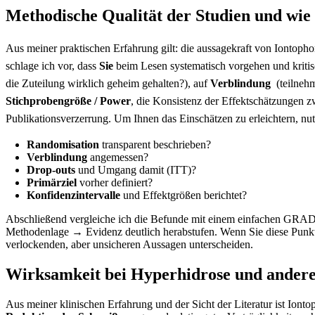
Methodische Qualität der Studien und wie S
Aus meiner praktischen Erfahrung gilt: die aussagekraft von Iontophor
⁢schlage⁤ ich vor, dass
Sie
beim‌ Lesen‍ systematisch vorgehen und ⁣kriti
⁣die ​Zuteilung wirklich⁢ geheim gehalten?), auf
Verblindung
⁤ (teilne
Stichprobengröße / ⁢Power
, die Konsistenz der Effektschätzungen ‍z
Publikationsverzerrung. Um ‍Ihnen​ das​ Einschätzen zu erleichtern, nutz
Randomisation
transparent beschrieben?
Verblindung
angemessen?
Drop-outs
und Umgang ⁣damit ​(ITT)?
Primärziel
vorher‍ definiert?
Konfidenzintervalle
und Effektgrößen berichtet?
Abschließend vergleiche ich ⁣die Befunde mit einem einfachen GRADE
Methodenlage → Evidenz deutlich herabstufen. Wenn Sie diese Punkte
verlockenden,⁢ aber‍ unsicheren Aussagen unterscheiden.
Wirksamkeit bei ​Hyperhidrose und​ anderen‍
Aus meiner klinischen ⁣Erfahrung und ⁣der Sicht der ⁤Literatur ist Iont