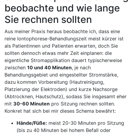
beobachte und⁣ wie lange
Sie rechnen sollten
Aus meiner Praxis heraus beobachte ich, ⁢dass⁣ eine
⁢reine Iontophorese-Behandlungszeit meist kürzer​ ist
als Patientinnen⁣ und Patienten erwarten, ‍doch Sie
sollten dennoch etwas mehr​ Zeit ‍einplanen: die
‍eigentliche Stromapplikation dauert typischerweise
zwischen
10 und 40 Minuten
, je ⁤nach
Behandlungsgebiet ‍und eingestellter Stromstärke,⁢
dazu kommen ⁤Vorbereitung (Hautreinigung,
⁤Platzierung der Elektroden) ​und kurze Nachsorge
(Abtrocknen, ⁣Hautschutz), ⁢sodass Sie insgesamt eher
mit
30-60 Minuten
⁢pro ⁢Sitzung rechnen sollten.
Konkret ​hat sich⁣ bei mir ​dieses ​Schema bewährt: ⁢
Hände/Füße:
meist 20-30 Minuten pro ‌Sitzung
(bis zu 40‍ Minuten bei hohem⁣ Befall oder