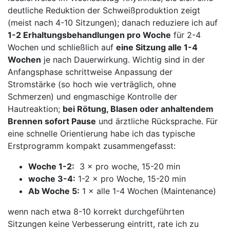
deutliche Reduktion der ‍Schweißproduktion zeigt
(meist ‍nach 4-10 Sitzungen); danach reduziere ich auf
1-2 Erhaltungsbehandlungen pro Woche
für 2-4
Wochen und ⁣schließlich‍ auf⁢
eine Sitzung alle‍ 1-4
Wochen
je nach Dauerwirkung. Wichtig⁢ sind in ​der
Anfangsphase schrittweise Anpassung ⁣der⁣
Stromstärke (so hoch wie verträglich, ohne
Schmerzen) und engmaschige Kontrolle der
Hautreaktion;
bei Rötung, Blasen oder anhaltendem
⁣Brennen sofort Pause
und ärztliche Rücksprache. ⁤Für
eine schnelle Orientierung‍ habe⁤ ich das typische
Erstprogramm kompakt zusammengefasst:
Woche⁣ 1-2:
‌ 3 × pro woche, ​15-20 min
woche 3-4:
1-2 × pro ⁣Woche,⁢ 15-20 min
Ab ‍Woche 5:
1 × alle 1-4 Wochen (Maintenance)
wenn nach‍ etwa 8-10 korrekt ⁤durchgeführten
Sitzungen keine Verbesserung​ eintritt, ⁤rate ich zu