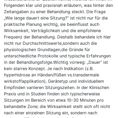
Folgenden klar und​ praxisnah ⁢erläutern, was ⁢hinter den
Zeitangaben zu einer Behandlung steckt. Die Frage
„Wie ⁢lange ​dauert⁣ eine Sitzung?“ ist nicht nur⁢ für die
praktische ⁣Planung wichtig, sie beeinflusst auch
⁢Wirksamkeit, ⁣Verträglichkeit und die empfohlene
Frequenz der Behandlung. Deshalb behandele ich hier
‌nicht ⁣nur Durchschnittswerte,sondern auch die⁣
physiologischen⁤ Grundlagen,die ​Gründe für⁤
unterschiedliche Protokolle und ⁤typische Erfahrungen ​
in der​ Behandlungsfolge.Wichtig⁣ vorweg:⁢ „Dauer“ ist
⁣kein starres⁢ Konzept. ⁤Je nach Indikation (z.B.
hyperhidrose an Händen/Füßen vs.transdermale
wirkstoffapplikation), Gerätetyp und individuellem
Empfinden variieren Sitzungszeiten. In der Klinischen ​
Praxis und⁤ in ⁣Studien finden sich typischerweise
Sitzungen im⁣ Bereich von etwa 10-30 ​Minuten pro
behandelte Zone; die Wirksamkeit stellt ⁤sich oft nicht​
nach einer einzelnen Sitzung ein,​ sondern nach