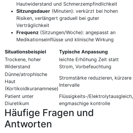
Hautwiderstand⁢ und‌ Schmerzempfindlichkeit
Sitzungsdauer
(Minuten): ‌verkürzt​ bei hohen
Risiken, verlängert graduell bei guter
Verträglichkeit
Frequenz
(Sitzungen/Woche): angepasst‍ an
Medikationseinflüsse und klinische Wirkung
Situationsbeispiel
Typische​ Anpassung
Trockene, hoher
leichte Erhöhung Zeit⁢ statt
Widerstand
‍Strom, Vorbefeuchtung
Dünne/atrophische
Stromstärke reduzieren, kürzere
Haut
Intervalle
(Kortikoidkuranamnese)
Patient unter⁢
Flüssigkeits-/Elektrolytausgleich,
Diuretikum
engmaschige ⁢kontrolle
Häufige ​Fragen und
Antworten