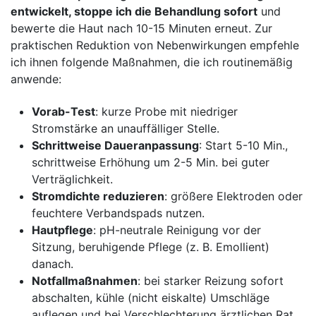
entwickelt, stoppe ich die Behandlung sofort
und
bewerte die ‌Haut nach 10-15 ​Minuten ​erneut. Zur
praktischen Reduktion von⁢ Nebenwirkungen empfehle
ich ihnen​ folgende Maßnahmen, die ich routinemäßig
anwende:⁣
Vorab-Test
: kurze ‌Probe mit niedriger
⁤Stromstärke an unauffälliger Stelle.
Schrittweise⁢ Daueranpassung
: Start 5-10 ‌Min.,
schrittweise Erhöhung ⁢um ​2-5 Min. ⁢bei⁣ guter
Verträglichkeit.
Stromdichte reduzieren
: ⁤größere Elektroden ⁢oder
feuchtere Verbandspads nutzen.
Hautpflege
: pH-neutrale Reinigung vor der
Sitzung, beruhigende Pflege (z. B. Emollient)
danach.
Notfallmaßnahmen
: bei starker Reizung ‌sofort
‍abschalten, kühle‌ (nicht eiskalte) Umschläge
auflegen und bei Verschlechterung ärztlichen Rat‍