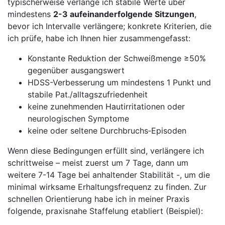
typischerweise verlange ich stabile ‌Werte über
⁣mindestens
2-3 aufeinanderfolgende ⁤Sitzungen
,
‍bevor ich Intervalle‌ verlängere; konkrete Kriterien, die
ich prüfe,⁤ habe ich Ihnen hier zusammengefasst:
Konstante Reduktion der ‌Schweißmenge ≥50%
gegenüber ausgangswert
HDSS-Verbesserung um​ mindestens 1 Punkt und
stabile⁤ Pat./alltagszufriedenheit
keine zunehmenden​ Hautirritationen oder
‌neurologischen ⁣Symptome
keine oder‌ seltene Durchbruchs‑Episoden
Wenn​ diese ‌Bedingungen erfüllt sind, verlängere ich
⁤schrittweise – ‍meist zuerst um 7 Tage, ​dann um
weitere 7-14 Tage‍ bei​ anhaltender ‌Stabilität ⁤-, ‍um⁢ die‍
minimal wirksame Erhaltungsfrequenz zu finden. Zur
schnellen Orientierung habe ich ‌in ​meiner Praxis
folgende, praxisnahe Staffelung‌ etabliert (Beispiel):