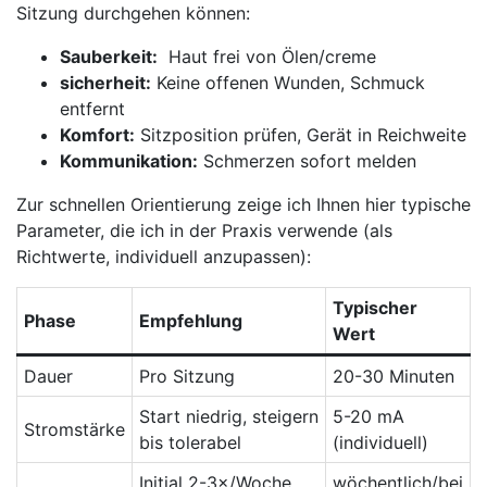
Sitzung durchgehen​ können:‍
Sauberkeit:
⁤ Haut frei von Ölen/creme
sicherheit:
Keine​ offenen ⁣Wunden, Schmuck
entfernt
Komfort:
Sitzposition‍ prüfen, Gerät in Reichweite
Kommunikation:
Schmerzen sofort melden
Zur schnellen ⁢Orientierung zeige ich⁣ Ihnen hier typische
Parameter,⁣ die ich in der Praxis‍ verwende ‍(als
Richtwerte, individuell ​anzupassen):
Typischer
Phase
Empfehlung
Wert
Dauer
Pro Sitzung
20-30 Minuten
Start niedrig, steigern
5-20 ​mA
Stromstärke
bis tolerabel
(individuell)
Initial 2-3×/Woche,
wöchentlich/bei