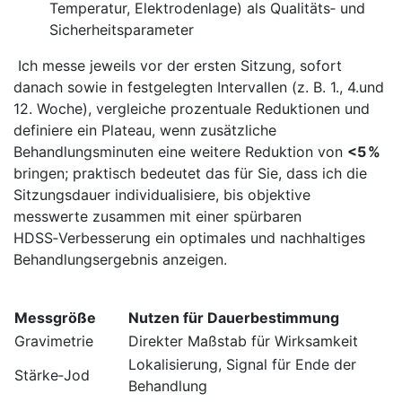
Temperatur, Elektrodenlage) ⁢als Qualitäts‑ und
⁢Sicherheitsparameter
‌ ‌Ich messe⁢ jeweils⁤ vor⁣ der ersten Sitzung, ‍sofort
danach sowie in festgelegten‍ Intervallen‍ (z. B. 1., 4.und
12. Woche), vergleiche prozentuale Reduktionen ‍und‌
definiere ein ‍Plateau, wenn zusätzliche
Behandlungsminuten eine ​weitere Reduktion von
<5 %
bringen; praktisch bedeutet das für⁣ Sie, dass‍ ich die
Sitzungsdauer individualisiere, bis⁣ objektive‍
messwerte ⁤zusammen mit einer spürbaren
HDSS‑Verbesserung ein optimales und nachhaltiges
⁢Behandlungsergebnis anzeigen. ⁢
⁤ ⁤
Messgröße
Nutzen für Dauerbestimmung
Gravimetrie
Direkter Maßstab für ⁣Wirksamkeit
Lokalisierung, Signal für ⁤Ende ⁢der⁣
Stärke‑Jod
Behandlung