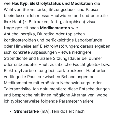
wie
Hauttyp, Elektrolytstatus und⁤ Medikation
die
Wahl‌ von Stromstärke, Sitzungsdauer und ⁢Pausen
beeinflussen: Ich messe ⁣Hautwiderstand und beurteile
Ihre Haut (z. ⁢B. trocken, fettig, atrophisch) visuell,
frage⁤ gezielt nach
Medikamenten
wie‌
Anticholinergika, Diuretika oder topischen
kortikosteroiden und berücksichtige Laborbefunde
oder Hinweise auf Elektrolytstörungen; daraus ergeben
sich konkrete Anpassungen – etwa ⁢niedrigere
Stromdichte ​und kürzere​ Sitzungsdauer bei ⁤dünner
oder entzündeter Haut, ‍zusätzliche Feuchtigkeits- bzw.
Elektrolytvorbereitung bei stark trockener Haut oder
verlängerte ​Pausen ​zwischen Behandlungen bei​
Medikamenten ​mit erhöhtem Nebenwirkungs‑ oder
Toleranzrisiko. ⁣Ich dokumentiere diese Entscheidungen
und ⁤bespreche mit Ihnen mögliche Alternativen, ⁣wobei
ich typischerweise folgende ⁢Parameter variere:
Stromstärke
(mA): ​fein dosiert nach