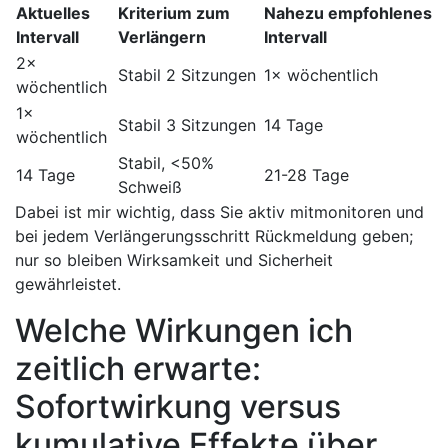
Aktuelles⁤
Kriterium zum
Nahezu empfohlenes⁣
Intervall
Verlängern
Intervall
2×⁣
Stabil ‌2 Sitzungen
1× wöchentlich
wöchentlich
1×
Stabil ‌3 Sitzungen
14 Tage
wöchentlich
Stabil,⁢ <50%
14 Tage
21-28 Tage
Schweiß
Dabei ist ‌mir wichtig, dass⁢ Sie aktiv mitmonitoren und
⁣bei jedem Verlängerungsschritt Rückmeldung ‍geben;
‌nur so bleiben Wirksamkeit und⁣ Sicherheit‌
gewährleistet.
Welche Wirkungen ich
zeitlich erwarte:
Sofortwirkung versus
kumulative Effekte über