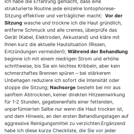
Ich habe die Erfahrung gemacht, dass eine
strukturierte Routine jede einzelne Iontophorese-
Sitzung effektiver und⁣ verträglicher macht: ⁣
Vor der
Sitzung
⁤wasche​ und trockne ich die ‌Haut gründlich,
entferne​ Schmuck und alle cremes, überprüfe das
Gerät ​(Kabel, Elektroden, Akkustand) und kläre mit
Ihnen kurz ​die aktuelle⁢ Hautsituation (Rissen,
Entzündungen vermeiden!);
Während der ​Behandlung
beginne ich mit einem niedrigen Strom ⁢und ⁢erhöhe
schrittweise,⁢ bis Sie⁣ ein leichtes Kribbeln, aber kein
⁣schmerzhaftes‍ Brennen ⁣spüren – bei stärkerem
Unbehagen reduziere ⁣ich sofort die ‍Intensität oder
stoppe die‌ Sitzung;
Nachsorge
⁤besteht bei mir​ aus
sanftem Abtrocknen,​ keiner direkten Hitzeeinwirkung​
für 1-2 ⁤Stunden, gegebenenfalls einer ​fettenden,
unparfümierten‌ Salbe nur⁣ wenn die Haut trocken⁤ ist,
⁣und⁢ dem⁤ Hinweis, an den ersten ⁤Behandlungstagen auf
aggressive‌ Reinigungsmittel zu verzichten.Ergänzend
⁤habe ich diese kurze Checkliste, die Sie ⁤vor jeder