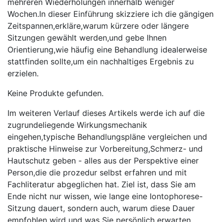
mehreren ‌Wiederholungen ⁢innerhalb weniger
Wochen.In dieser Einführung ​skizziere ⁣ich ​die gängigen
Zeitspannen,erkläre,warum kürzere oder⁤ längere ​
Sitzungen gewählt werden,und⁣ gebe Ihnen
⁢Orientierung,wie häufig eine Behandlung idealerweise
stattfinden ⁤sollte,um ein ⁢nachhaltiges⁤ Ergebnis zu⁣
erzielen.
Keine Produkte gefunden.
Im ⁣weiteren Verlauf dieses Artikels werde⁣ ich auf die
zugrundeliegende​ Wirkungsmechanik
eingehen,typische Behandlungspläne vergleichen und
praktische⁣ Hinweise zur⁢ Vorbereitung,Schmerz- und
Hautschutz geben ‌- alles aus der‍ Perspektive einer
⁣Person,die die prozedur selbst erfahren und mit​
Fachliteratur abgeglichen hat. ⁤Ziel ist, dass Sie am
Ende nicht nur wissen,⁣ wie lange‍ eine Iontophorese-
Sitzung dauert, sondern auch, warum‍ diese ⁣Dauer
empfohlen⁢ wird und was Sie persönlich erwarten⁢