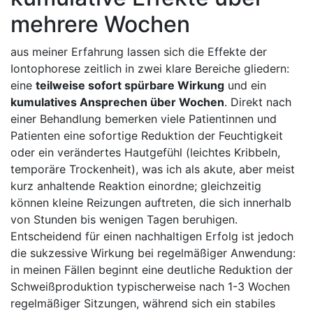
mehrere ‌Wochen
aus meiner ​Erfahrung ⁤lassen sich die‌ Effekte der
Iontophorese zeitlich ​in ​zwei klare Bereiche gliedern: ​
eine
teilweise sofort spürbare ‍Wirkung
und ein
kumulatives ​Ansprechen ​über Wochen
. Direkt ⁣nach
einer Behandlung bemerken viele Patientinnen⁢ und
⁣Patienten eine ⁢sofortige Reduktion der Feuchtigkeit
oder ein ⁢verändertes Hautgefühl ⁣(leichtes Kribbeln,
⁢temporäre‌ Trockenheit), was ich als akute, ​aber⁣ meist
kurz ⁤anhaltende Reaktion ⁣einordne; gleichzeitig
können kleine ⁣Reizungen‍ auftreten, die‍ sich innerhalb
von Stunden bis wenigen Tagen ‍beruhigen.
Entscheidend‍ für ⁣einen nachhaltigen⁤ Erfolg ist jedoch
⁣die sukzessive Wirkung bei regelmäßiger Anwendung:⁣
in ​meinen Fällen ⁤beginnt eine deutliche Reduktion‌ der
Schweißproduktion typischerweise nach ‍1-3 Wochen
regelmäßiger Sitzungen,⁢ während sich⁢ ein ⁢stabiles