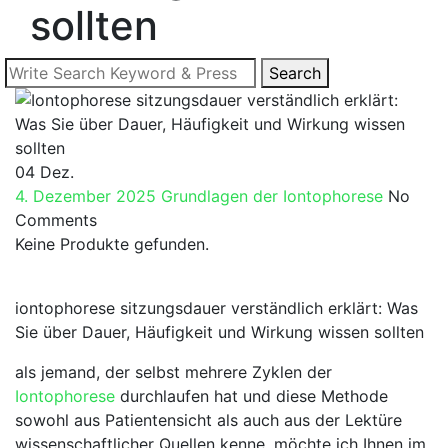
sollten
Search
Search
for:
04
Dez.
4. Dezember 2025
Grundlagen der Iontophorese
No
Comments
Keine Produkte gefunden.
iontophorese​ sitzungsdauer verständlich erklärt: Was
Sie‍ über​ Dauer, ‍Häufigkeit⁢ und Wirkung wissen sollten
als jemand, ⁢der⁢ selbst mehrere Zyklen der
Iontophorese
durchlaufen hat und diese ⁤Methode
sowohl⁢ aus Patientensicht als auch aus der‌ Lektüre
wissenschaftlicher​ Quellen ​kenne, möchte ich Ihnen im