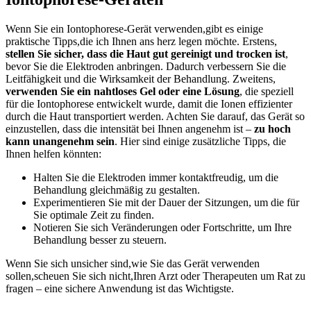
Wenn Sie ein Iontophorese-Gerät verwenden,gibt⁤ es einige
praktische Tipps,die ich Ihnen ans herz legen ​möchte. ⁣Erstens,
stellen Sie ⁣sicher, dass die Haut gut gereinigt und trocken ist
,⁤
bevor Sie die Elektroden anbringen. Dadurch verbessern Sie die
Leitfähigkeit und die Wirksamkeit der Behandlung. ​Zweitens,
verwenden Sie⁣ ein nahtloses Gel oder​ eine Lösung
, die speziell
für die Iontophorese entwickelt wurde, damit die Ionen effizienter
durch die⁣ Haut​ transportiert werden. Achten Sie darauf, das Gerät so
einzustellen, dass die intensität bei Ihnen angenehm ist –
zu hoch
kann unangenehm sein
. Hier ⁣sind einige zusätzliche Tipps, die
Ihnen helfen könnten:
Halten ​Sie die Elektroden immer kontaktfreudig, um die
Behandlung gleichmäßig zu gestalten.
Experimentieren Sie mit der Dauer der Sitzungen,⁢ um die für​
Sie optimale Zeit‌ zu finden.
Notieren Sie sich Veränderungen oder Fortschritte,‌ um Ihre
Behandlung besser zu steuern.
Wenn Sie sich unsicher sind,wie Sie ⁣das‌ Gerät verwenden
sollen,scheuen Sie sich nicht,Ihren ‌Arzt oder Therapeuten um Rat zu
fragen – eine sichere Anwendung ist das Wichtigste.