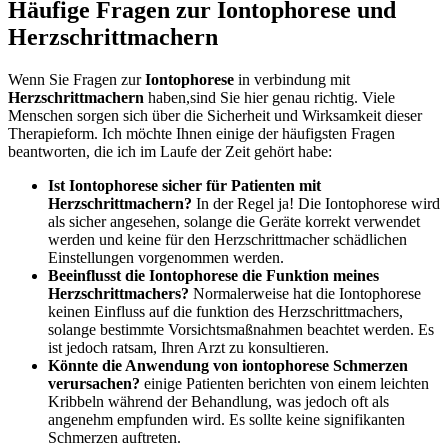
Häufige Fragen zur Iontophorese und
Herzschrittmachern
Wenn Sie Fragen zur
Iontophorese
in verbindung mit
Herzschrittmachern
haben,sind Sie hier genau richtig. Viele
Menschen sorgen sich über die Sicherheit und Wirksamkeit dieser‌
Therapieform. Ich möchte Ihnen einige der häufigsten Fragen
beantworten, die ich im Laufe der ⁣Zeit ‌gehört habe:
Ist Iontophorese sicher für ‍Patienten mit
Herzschrittmachern?
In der​ Regel ja! ‌Die Iontophorese wird
als sicher angesehen, solange die Geräte korrekt verwendet
werden und keine für den⁢ Herzschrittmacher schädlichen
Einstellungen vorgenommen werden.
Beeinflusst die Iontophorese die Funktion meines
Herzschrittmachers?
Normalerweise hat die Iontophorese
keinen Einfluss auf die funktion des Herzschrittmachers,
solange bestimmte Vorsichtsmaßnahmen beachtet⁣ werden. Es
⁣ist jedoch ⁣ratsam, Ihren Arzt zu konsultieren.
Könnte die Anwendung von iontophorese Schmerzen
verursachen?
einige Patienten berichten von einem leichten
Kribbeln⁤ während der Behandlung, was jedoch oft als
angenehm empfunden wird. Es sollte keine signifikanten
Schmerzen auftreten.