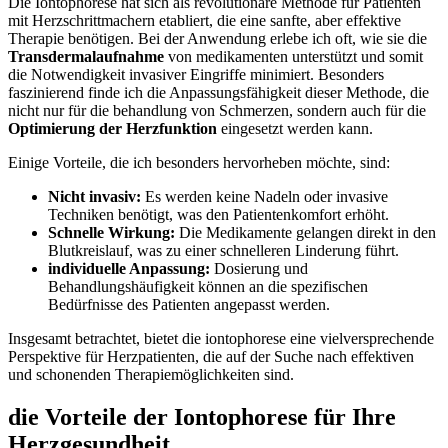
Die Iontophorese hat sich als revolutionäre Methode ​für Patienten
mit Herzschrittmachern etabliert, ‍die eine sanfte, aber effektive
Therapie benötigen. Bei der Anwendung erlebe ich ‍oft, wie sie die
Transdermalaufnahme
‍von medikamenten unterstützt und somit
die Notwendigkeit invasiver Eingriffe minimiert. Besonders
faszinierend finde ich die Anpassungsfähigkeit dieser Methode, die
nicht nur für die behandlung von ‌Schmerzen, sondern auch für die
Optimierung der Herzfunktion
eingesetzt werden ​kann. ​
Einige⁣ Vorteile, die ich besonders hervorheben möchte, sind:
Nicht invasiv:
Es werden keine Nadeln oder invasive
Techniken benötigt, was den Patientenkomfort erhöht.
Schnelle Wirkung:
Die Medikamente gelangen direkt in‍ den
Blutkreislauf, was zu einer schnelleren Linderung führt.
individuelle Anpassung:
Dosierung und
Behandlungshäufigkeit können ⁤an die spezifischen
Bedürfnisse des Patienten angepasst werden.
Insgesamt betrachtet, bietet die iontophorese eine vielversprechende
Perspektive für Herzpatienten, die ⁣auf der Suche⁤ nach effektiven
und schonenden Therapiemöglichkeiten sind.
die Vorteile ⁢der Iontophorese für Ihre
Herzgesundheit