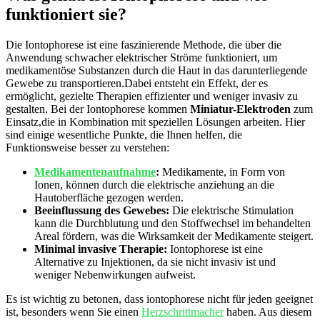
funktioniert sie?
Die Iontophorese ist eine faszinierende Methode, die über die
Anwendung schwacher elektrischer Ströme funktioniert, ⁢um
medikamentöse Substanzen durch die Haut in das darunterliegende
Gewebe zu transportieren.Dabei entsteht ein Effekt, der es
ermöglicht, gezielte Therapien effizienter und weniger invasiv zu
gestalten. Bei⁢ der Iontophorese kommen
Miniatur-Elektroden
zum‌
Einsatz,die in Kombination mit speziellen Lösungen arbeiten. Hier
sind einige wesentliche⁣ Punkte, ⁤die Ihnen helfen, die
‍Funktionsweise besser zu verstehen:
Medikamentenaufnahme
:
Medikamente, in Form von
Ionen, können durch ⁢die ​elektrische​ anziehung an​ die
Hautoberfläche gezogen werden.
Beeinflussung des Gewebes:
Die elektrische Stimulation
kann die Durchblutung und den Stoffwechsel im behandelten
Areal fördern, was die Wirksamkeit der Medikamente steigert.
Minimal invasive Therapie:
Iontophorese ist eine
Alternative zu Injektionen, da sie nicht ⁢invasiv ist und
weniger Nebenwirkungen aufweist.
Es ist wichtig zu⁤ betonen, dass iontophorese nicht für jeden geeignet
ist, besonders wenn Sie einen
Herzschrittmacher
haben. Aus diesem