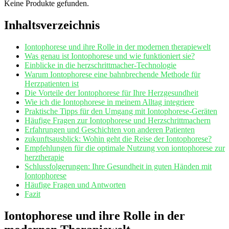
Keine Produkte gefunden.
Inhaltsverzeichnis
Iontophorese und ihre Rolle in ⁣der modernen therapiewelt
Was genau ist Iontophorese und wie funktioniert sie?
Einblicke in die‌ herzschrittmacher-Technologie
Warum Iontophorese eine bahnbrechende Methode für
Herzpatienten ist
Die⁣ Vorteile der Iontophorese für Ihre Herzgesundheit
Wie ich die Iontophorese in meinem Alltag⁣ integriere
Praktische Tipps für den Umgang mit Iontophorese-Geräten
Häufige Fragen zur Iontophorese und Herzschrittmachern
Erfahrungen und Geschichten von anderen Patienten
zukunftsausblick: Wohin geht‌ die‍ Reise der Iontophorese?
Empfehlungen für die⁢ optimale Nutzung von iontophorese zur
herztherapie
Schlussfolgerungen: Ihre Gesundheit in guten Händen mit
‌Iontophorese
Häufige Fragen und Antworten
Fazit
Iontophorese und ihre Rolle in der