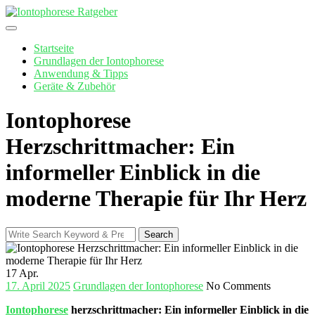
Skip
to
content
Startseite
Grundlagen der Iontophorese
Anwendung & Tipps
Geräte & Zubehör
Iontophorese
Herzschrittmacher: Ein
informeller Einblick in die
moderne Therapie für Ihr Herz
Search
Search
for:
17
Apr.
17. April 2025
Grundlagen der Iontophorese
No Comments
Iontophorese
⁣herzschrittmacher: Ein informeller Einblick in die