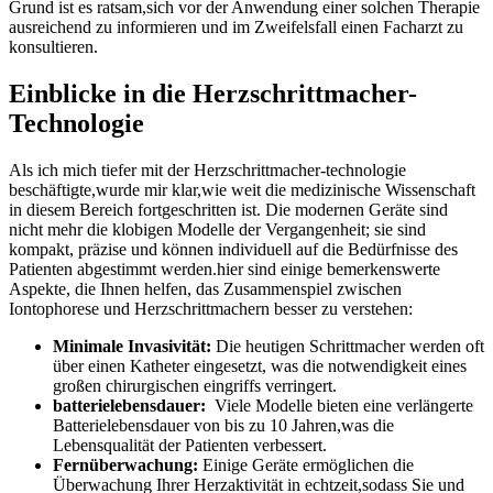
Grund ist es ratsam,sich vor der Anwendung einer solchen Therapie
ausreichend zu informieren und im‍ Zweifelsfall einen Facharzt zu
konsultieren.
Einblicke in die Herzschrittmacher-
Technologie
Als ich ​mich tiefer mit der Herzschrittmacher-technologie
beschäftigte,wurde ⁤mir klar,wie ⁤weit die medizinische Wissenschaft
in diesem Bereich fortgeschritten ist. Die modernen ‌Geräte sind⁢
nicht mehr die ‍klobigen Modelle der Vergangenheit; sie sind
kompakt, präzise und können individuell auf die Bedürfnisse des
Patienten abgestimmt werden.hier ‍sind einige bemerkenswerte
Aspekte, die Ihnen helfen, das Zusammenspiel zwischen
Iontophorese und Herzschrittmachern besser zu verstehen:
Minimale ⁢Invasivität:
Die heutigen Schrittmacher werden oft
über einen Katheter eingesetzt, was die notwendigkeit eines
großen chirurgischen⁣ eingriffs verringert.
batterielebensdauer:
⁣ Viele Modelle bieten eine verlängerte
Batterielebensdauer von bis zu 10 Jahren,was‌ die
Lebensqualität der Patienten verbessert.
Fernüberwachung:
Einige Geräte ermöglichen die
Überwachung Ihrer Herzaktivität in echtzeit,sodass Sie und