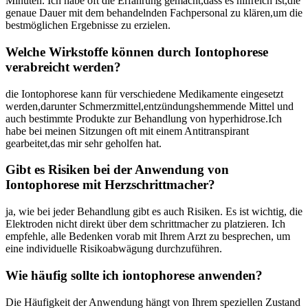
Minuten. Ich habe oft die Erfahrung gemacht,dass es hilfreich ist,die
genaue Dauer mit dem behandelnden Fachpersonal zu klären,um die
bestmöglichen Ergebnisse zu erzielen.
Welche Wirkstoffe können durch Iontophorese
verabreicht werden?
die Iontophorese‍ kann für⁢ verschiedene Medikamente eingesetzt
werden,darunter Schmerzmittel,entzündungshemmende Mittel und
auch bestimmte Produkte zur Behandlung von hyperhidrose.Ich
habe bei meinen Sitzungen‍ oft mit⁤ einem Antitranspirant
gearbeitet,das mir sehr geholfen hat.
Gibt es Risiken bei der Anwendung von
Iontophorese mit Herzschrittmacher?
ja, wie bei jeder Behandlung gibt es auch Risiken. Es ist wichtig, die⁤
Elektroden nicht direkt über dem schrittmacher zu platzieren. Ich⁤
empfehle, alle ⁣Bedenken vorab ⁢mit Ihrem Arzt zu besprechen, um
eine individuelle Risikoabwägung durchzuführen.
Wie häufig sollte ich iontophorese anwenden?
Die Häufigkeit der Anwendung ⁤hängt von‍ Ihrem speziellen Zustand