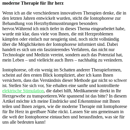
moderne Therapie für Ihr herz
Wenn ich an die verschiedenen innovativen‍ Therapien denke, die in
den letzten Jahren entwickelt⁣ wurden, sticht die Iontophorese zur
Behandlung von Herzrhythmusstörungen besonders
hervor.Während ich ⁢mich tiefer in dieses Thema eingearbeitet habe,
wurde mir klar, dass ‌viele ⁢von Ihnen, die ‍mit Herzproblemen
kämpfen oder einfach nur neugierig sind, noch nicht vollständig
über die Möglichkeiten der Iontophorese ‍informiert sind. Dabei
handelt es sich um ein faszinierendes Verfahren, das nicht⁤ nur
Technologie‍ und Medizin vereint, sondern⁢ auch⁤ das Potenzial hat,
mein Leben ⁣– und vielleicht auch Ihres – nachhaltig zu verändern.
Iontophorese, oft ein ‌wenig im‍ Schatten anderer Therapieformen,
scheint auf den ersten Blick kompliziert, aber ich kann Ihnen
versichern, dass das Verständnis dieser Methode gar nicht so schwer
ist. Stellen Sie sich vor, Sie erhalten eine sanfte und kontrollierte
elektrische Stimulation
, die dabei ⁢hilft, Medikamente direkt ‌in Ihr
Herzgewebe zu transportieren.Wie spannend‌ ist das bitte? In diesem
Artikel⁢ möchte ich meine Eindrücke und Erkenntnisse mit Ihnen
teilen ‌und Ihnen zeigen, wie die moderne Therapie ⁢mit Iontophorese
für Ihr Herz in greifbare Nähe‌ rückt. Lassen Sie uns gemeinsam in
die welt der Iontophorese eintauchen und herausfinden, was sie für
uns alle bedeuten ‍kann!