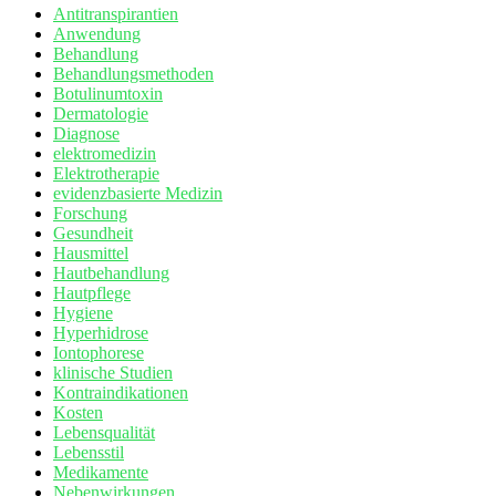
Antitranspirantien
Anwendung
Behandlung
Behandlungsmethoden
Botulinumtoxin
Dermatologie
Diagnose
elektromedizin
Elektrotherapie
evidenzbasierte Medizin
Forschung
Gesundheit
Hausmittel
Hautbehandlung
Hautpflege
Hygiene
Hyperhidrose
Iontophorese
klinische Studien
Kontraindikationen
Kosten
Lebensqualität
Lebensstil
Medikamente
Nebenwirkungen