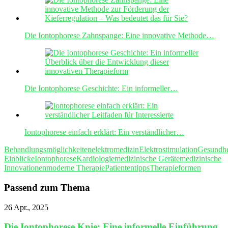
Die Iontophorese Zahnspange: Eine innovative Methode…
Die Iontophorese Geschichte: Ein informeller…
Iontophorese einfach erklärt: Ein verständlicher…
Behandlungsmöglichkeiten
elektromedizin
Elektrostimulation
Gesundhe
Einblicke
Iontophorese
Kardiologie
medizinische Geräte
medizinische
Innovationen
moderne Therapie
Patiententipps
Therapieformen
Passend zum Thema
26 Apr., 2025
Die Iontophorese Knie: Eine informelle Einführung