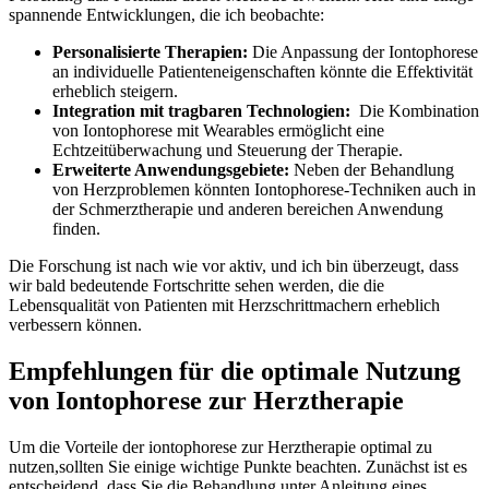
spannende​ Entwicklungen, die ich beobachte:
Personalisierte Therapien:
Die Anpassung der Iontophorese
an individuelle Patienteneigenschaften könnte die Effektivität
erheblich steigern.
Integration mit tragbaren Technologien:
​ Die Kombination
von Iontophorese mit Wearables ermöglicht ‌eine
Echtzeitüberwachung und Steuerung der Therapie.
Erweiterte Anwendungsgebiete:
Neben der ⁢Behandlung
von Herzproblemen könnten Iontophorese-Techniken auch in
der Schmerztherapie und anderen bereichen Anwendung
finden.
Die Forschung ist nach wie ⁢vor aktiv, und ich bin überzeugt, dass
wir bald bedeutende⁣ Fortschritte sehen werden,‌ die die​
Lebensqualität von Patienten mit Herzschrittmachern erheblich
verbessern können.
Empfehlungen ‍für die optimale Nutzung
von Iontophorese zur Herztherapie
Um die Vorteile‍ der iontophorese zur Herztherapie optimal zu
nutzen,sollten Sie⁢ einige wichtige Punkte beachten. Zunächst ist es
entscheidend, ⁢dass Sie die Behandlung unter Anleitung eines