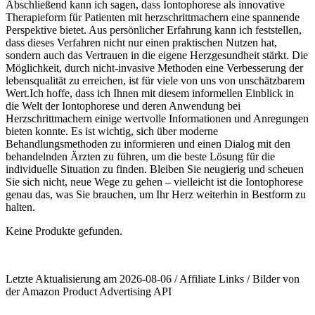
Abschließend kann ich sagen, dass Iontophorese als innovative
Therapieform für Patienten mit herzschrittmachern eine spannende
Perspektive bietet. Aus persönlicher Erfahrung kann ich feststellen,
dass dieses Verfahren nicht nur einen praktischen Nutzen hat,
sondern auch das Vertrauen in die eigene Herzgesundheit ​stärkt. Die
Möglichkeit,⁢ durch nicht-invasive Methoden eine Verbesserung der
lebensqualität‌ zu erreichen, ist für viele von uns ⁤von unschätzbarem
Wert.Ich hoffe, dass ich Ihnen mit diesem informellen Einblick in⁢
die Welt der Iontophorese und deren⁤ Anwendung bei
Herzschrittmachern ​einige wertvolle Informationen und Anregungen
bieten ​konnte. Es‍ ist wichtig, sich‌ über moderne
Behandlungsmethoden zu informieren und‌ einen Dialog mit den
behandelnden​ Ärzten zu führen, ⁤um die beste Lösung für die
individuelle Situation zu finden. Bleiben Sie neugierig und ⁤scheuen
⁢Sie sich ​nicht, neue Wege⁤ zu gehen – vielleicht ist die Iontophorese
genau das, was Sie ⁤brauchen, um Ihr Herz weiterhin⁤ in Bestform zu
halten.
Keine Produkte gefunden.
Letzte Aktualisierung am 2026-08-06 / Affiliate Links / Bilder von
der Amazon Product Advertising API