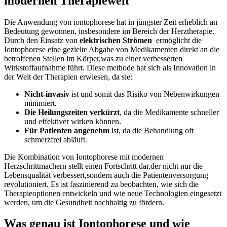
⁣modernen Therapiewelt
Die Anwendung von iontophorese hat in jüngster Zeit erheblich⁢ an
Bedeutung gewonnen, ⁢insbesondere im Bereich der Herztherapie.
‍Durch ⁤den Einsatz von
elektrischen Strömen
⁤ ermöglicht die
Iontophorese eine gezielte Abgabe von Medikamenten‍ direkt an die
betroffenen Stellen im Körper,was zu einer verbesserten
⁢Wirkstoffaufnahme führt. Diese methode hat sich als Innovation in
der Welt der Therapien erwiesen, da sie:
Nicht-invasiv
ist und somit das⁣ Risiko von Nebenwirkungen
minimiert.
Die Heilungszeiten​ verkürzt
, da die​ Medikamente schneller
und effektiver wirken können.
Für Patienten⁣ angenehm
ist,⁣ da die Behandlung‍ oft
schmerzfrei abläuft.
Die Kombination von ⁣Iontophorese mit modernen
Herzschrittmachern stellt einen Fortschritt dar,der ⁣nicht nur die
Lebensqualität verbessert,sondern auch die Patientenversorgung
revolutioniert. Es ist faszinierend zu beobachten, wie sich ​die
Therapieoptionen entwickeln und wie neue Technologien eingesetzt
werden, um die Gesundheit‌ nachhaltig zu fördern.
Was genau ist Iontophorese⁢ und wie