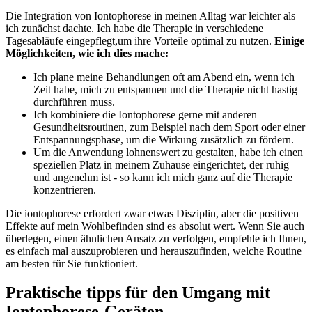
Die Integration von ⁢Iontophorese in meinen Alltag war leichter als
ich zunächst dachte. Ich habe die Therapie in verschiedene
Tagesabläufe eingepflegt,um ihre ​Vorteile optimal⁢ zu nutzen.
Einige
Möglichkeiten, wie ich dies mache:
Ich plane meine Behandlungen oft am Abend ein, wenn ich
Zeit‌ habe, mich zu⁣ entspannen und die Therapie nicht hastig
durchführen muss.
Ich kombiniere die Iontophorese gerne mit anderen
Gesundheitsroutinen, zum Beispiel nach dem Sport oder einer
⁣Entspannungsphase, um ‍die Wirkung zusätzlich zu fördern.
Um die Anwendung lohnenswert zu ⁢gestalten,​ habe ich einen
speziellen Platz in meinem Zuhause eingerichtet,‌ der ruhig
und angenehm ist -⁣ so kann ich mich ganz auf die Therapie
konzentrieren.
Die iontophorese erfordert zwar ‍etwas Disziplin, aber die positiven
Effekte auf mein Wohlbefinden sind es absolut wert. Wenn Sie auch
überlegen, einen ähnlichen Ansatz zu verfolgen,‍ empfehle ich Ihnen,⁣
es einfach mal auszuprobieren und‍ herauszufinden, welche Routine
am besten für Sie funktioniert.
Praktische tipps für den Umgang ‍mit
Iontophorese-Geräten