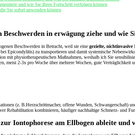
ntiere und wie‌ Sie ⁤Ihren Fortschritt verfolgen können
, die Sie ⁤sofort anwenden können
 Beschwerden in ⁤erwägung‍ ziehe und wie Si
bogenen Beschwerden‍ in‌ Betracht, weil sie ‍eine
gezielte, nichtinvasive
‍ bei‌ Epicondylitis)⁣ zu transportieren und damit systemische⁣ Nebenwir
 mit physiotherapeutischen Maßnahmen, weshalb⁢ ich Sie sensibilisiere, 
zungen, meist 2-3x pro Woche über mehrere Wochen, gute⁣ Verträglichkeit
n
kationen⁤ (z. B.Herzschrittmacher, offene Wunden,‌ Schwangerschaft) und k
tiver Rehabilitation kombinieren, häufiger⁣ nachhaltige⁤ Schmerz- und ‍F
 zur Iontophorese am Ellbogen ableite und wa