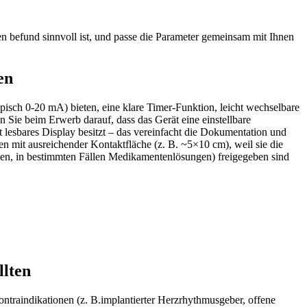
 befund ‍sinnvoll ist, ‌und passe die Parameter⁣ gemeinsam ⁤mit ‍Ihnen
en
ypisch 0-20 mA) bieten, eine klare Timer-Funktion, ​leicht wechselbare
 Sie beim Erwerb⁢ darauf, dass das Gerät eine einstellbare
ut lesbares Display besitzt – das vereinfacht die Dokumentation und
mit ausreichender Kontaktfläche (z.‍ B. ~5×10 cm), weil ‍sie ⁤die
ungen,‌ in bestimmten Fällen Medikamentenlösungen) freigegeben sind⁢
llten
Kontraindikationen⁤ (z. B.implantierter Herzrhythmusgeber, offene