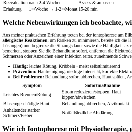
Reevaluation
nach 2-4 ‍Wochen
Assess & ‍anpassen
Erhaltung
1×/Woche → 1-2×/Monat
15-20 min
Welche Nebenwirkungen ⁣ich beobachte, ​wie
Aus meiner ‌praktischen Erfahrung​ treten bei⁣ der iontophorese am Ellb
allergische Reaktionen
; um Risiken zu minimieren, bereite ich ⁣die H
Lösungen) und begrenze die ⁢Sitzungsdauer sowie die ‌Häufigkeit ⁣-⁢ z
bemerken, stoppen Sie die Behandlung sofort, entfernen die ‌Elektrode
Schmerzen oder Anzeichen ‍einer​ Infektion (eiter, zunehmende Schwell
Häufig:
‍leichte Rötung, Kribbeln ⁣- ‍meist selbstlimitierend
Prävention:
Hautreinigung, ⁤niedrige ⁣Intensität, korrekte Elektr
Bei Problemen:
Behandlung sofort‍ abbrechen, ‍Haut spülen,⁤ Ar
Symptom
Sofortmaßnahme
Strom ‍reduzieren/stoppen, Haut
Leichtes Brennen/Rötung
kippen/abwischen
Blasen/geschädigte⁣ Haut
Behandlung abbrechen, Arztkontakt
Anhaltender starker
Notfall/ärztliche ⁣Abklärung
⁤Schmerz/Fieber
Wie ich Iontophorese⁢ mit Physiotherapie,