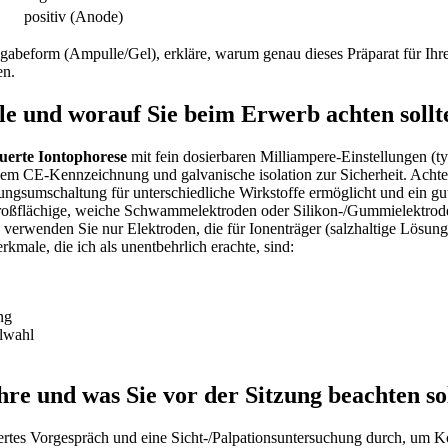
positiv⁤ (Anode)
abeform ⁤(Ampulle/Gel), erkläre, ⁢warum genau dieses⁢ Präparat ⁤für Ihren
en.
⁢ und‍ worauf Sie beim Erwerb achten⁤ sollt
uerte Iontophorese
mit fein ⁣dosierbaren Milliampere-Einstellungen (t
dem CE-Kennzeichnung und galvanische isolation zur⁢ Sicherheit. Achten
 Polungsumschaltung für unterschiedliche Wirkstoffe ermöglicht und ein g
 großflächige, weiche Schwammelektroden oder Silikon-/Gummielektroden 
rt; verwenden Sie nur ⁤Elektroden, die für Ionenträger (salzhaltige Lös
rkmale, die ich als unentbehrlich ‌erachte, sind:
ng
alwahl
re ‌und was Sie vor ⁢der Sitzung beachten ⁤so
uriertes ⁤Vorgespräch und ‌eine Sicht‑/Palpationsuntersuchung durch, um 