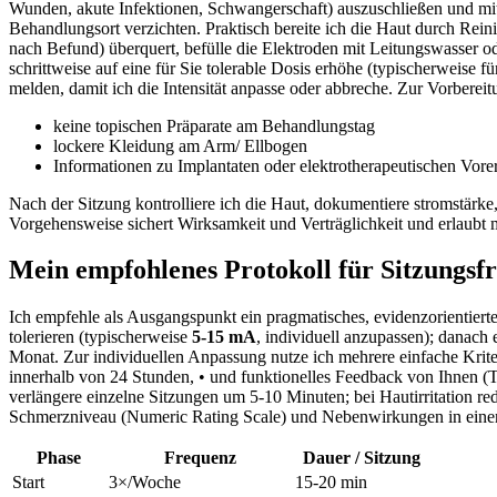
Wunden, akute Infektionen, Schwangerschaft)‌ auszuschließen und mit
Behandlungsort verzichten. Praktisch‍ bereite ⁣ich die Haut durch Reinig
nach Befund) überquert, befülle die⁤ Elektroden mit⁢ Leitungswasser‍ oder
schrittweise auf⁢ eine⁢ für Sie tolerable Dosis erhöhe (typischerweis
melden, damit ich die Intensität anpasse oder ⁢abbreche. Zur Vorberei
keine ‌topischen Präparate am Behandlungstag
lockere‌ Kleidung ‌am⁣ Arm/ Ellbogen
Informationen zu Implantaten oder elektrotherapeutischen Vor
Nach ⁢der⁤ Sitzung ⁢kontrolliere⁣ ich die Haut, dokumentiere stromstärke
Vorgehensweise‍ sichert ​Wirksamkeit ​und Verträglichkeit und erlaubt ​m
Mein empfohlenes Protokoll für Sitzungsfre
Ich empfehle als Ausgangspunkt ein pragmatisches, ‍evidenzorientiert
tolerieren (typischerweise
5-15 mA
, individuell anzupassen); danach
Monat. Zur individuellen‌ Anpassung nutze ⁣ich⁢ mehrere einfache Kr
innerhalb von 24 Stunden, • ‍und funktionelles⁢ Feedback⁢ von Ihnen (T
verlängere einzelne Sitzungen um ‌5-10 Minuten; bei ‌Hautirritation redu
Schmerzniveau (Numeric Rating Scale) und Nebenwirkungen in ⁣einem​ e
Phase
Frequenz
Dauer⁢ /‌ Sitzung
Start
3×/Woche
15-20 min