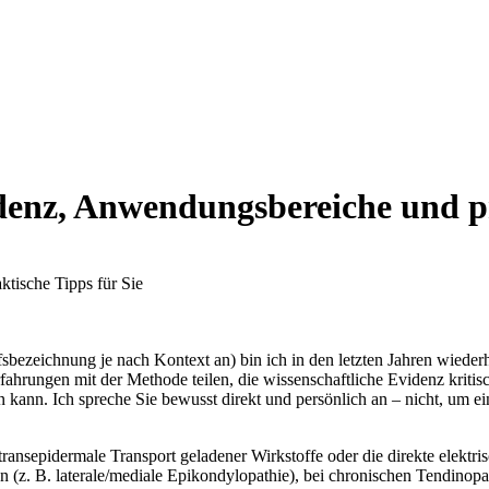
idenz, Anwendungsbereiche und pr
bezeichnung je‌ nach Kontext an) bin ich in⁢ den⁣ letzten Jahren wiederh
rfahrungen mit ​der Methode teilen, die wissenschaftliche Evidenz kritis
kann. ‍Ich ​spreche Sie bewusst⁤ direkt und persönlich an – nicht,⁤ um ei
ansepidermale Transport ​geladener Wirkstoffe ‌oder die direkte⁣ elektri
 (z. B. laterale/mediale⁣ Epikondylopathie), bei chronischen Tendinopat