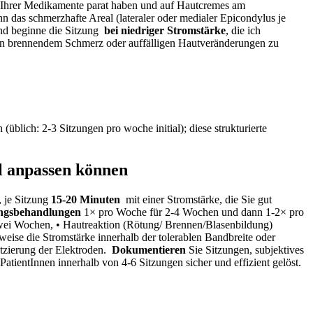
ste Ihrer ​Medikamente parat haben und ​auf Hautcremes am
n das schmerzhafte ⁣Areal (lateraler‌ oder ⁣medialer⁢ Epicondylus je
d⁣ beginne die ‍Sitzung ‍
bei​ niedriger⁤ Stromstärke
, die ich
e von brennendem Schmerz oder auffälligen Hautveränderungen ⁣zu
üblich: ​2-3 Sitzungen⁣ pro woche ​initial); diese strukturierte
ll anpassen können
 je‍ Sitzung
15-20 Minuten
⁣ mit ‌einer Stromstärke, die​ Sie gut
ngsbehandlungen
1× ‌pro ‍Woche für ‍2-4 Wochen​ und‍ dann 1-2× pro
 zwei Wochen, •​ Hautreaktion (Rötung/ Brennen/Blasenbildung)
tweise die Stromstärke innerhalb der tolerablen Bandbreite oder
tzierung der ⁣Elektroden. ⁤
Dokumentieren
⁣Sie⁢ Sitzungen, subjektives
tientInnen innerhalb von 4-6 Sitzungen sicher und effizient gelöst.