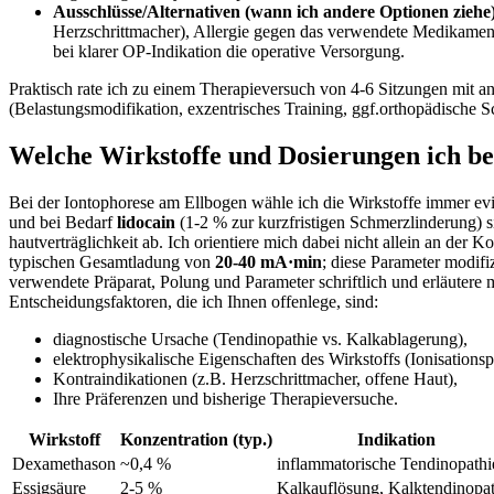
Ausschlüsse/Alternativen (wann ich andere Optionen⁢ ziehe
Herzschrittmacher), Allergie‌ gegen das verwendete Medikament, 
bei klarer OP‑Indikation die operative​ Versorgung.
Praktisch⁤ rate ich zu einem​ Therapieversuch von 4-6 Sitzungen mit a
(Belastungsmodifikation, exzentrisches Training,‌ ggf.orthopädische Sc
Welche Wirkstoffe und Dosierungen​ ich​ be
Bei der Iontophorese am Ellbogen⁢ wähle ich die‍ Wirkstoffe⁤ immer evi
und bei ⁣Bedarf⁢
lidocain
(1-2 % zur kurzfristigen‌ Schmerzlinderung) s
hautverträglichkeit ab. Ich orientiere mich ‌dabei nicht allein an⁢ der
typischen Gesamtladung von
20-40 mA·min
;‌ diese Parameter⁣ modi
‍verwendete Präparat, Polung und Parameter schriftlich und erläutere m
⁢Entscheidungsfaktoren, die⁢ ich Ihnen offenlege, sind:
diagnostische Ursache (Tendinopathie ⁢vs. Kalkablagerung),
elektrophysikalische Eigenschaften des Wirkstoffs (Ionisationspo
Kontraindikationen (z.B. Herzschrittmacher, offene Haut),
Ihre Präferenzen und bisherige Therapieversuche.
Wirkstoff
Konzentration (typ.)
Indikation
Dexamethason
~0,4 %
inflammatorische Tendinopathi
Essigsäure
2-5 %
Kalkauflösung,⁢ Kalktendinopa