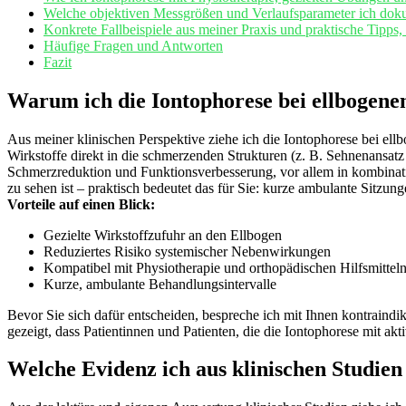
Welche objektiven Messgrößen und Verlaufsparameter ich dokume
Konkrete Fallbeispiele aus meiner⁤ Praxis und‌ praktische Tipps
Häufige ⁢Fragen und Antworten
Fazit
Warum ich die Iontophorese bei ⁤ellbogenen
Aus​ meiner klinischen Perspektive ziehe ich ‍die⁢ Iontophorese bei⁤ ell
Wirkstoffe direkt ⁤in die schmerzenden ⁤Strukturen (z. ⁢B. Sehnenansatz
Schmerzreduktion​ und Funktionsverbesserung, vor allem in kombination​
zu ‌sehen‍ ist – praktisch bedeutet das für⁤ Sie: kurze ambulante ‍Sit
Vorteile⁢ auf einen Blick:
Gezielte Wirkstoffzufuhr ‌an den Ellbogen
Reduziertes ⁤Risiko ‍systemischer Nebenwirkungen
Kompatibel mit Physiotherapie und orthopädischen Hilfsmittel
Kurze, ambulante Behandlungsintervalle
Bevor Sie sich dafür entscheiden, ⁣bespreche ich ⁣mit ‍Ihnen kontraindi
gezeigt, dass‍ Patientinnen ⁢und Patienten, die die Iontophorese mit ak
Welche Evidenz ich ‌aus klinischen Studien