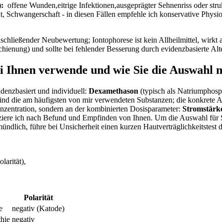
):
​ offene‌ Wunden,eitrige Infektionen,ausgeprägter⁣ Sehnenriss oder strukt
​Schwangerschaft ⁤- in diesen Fällen ‌empfehle‌ ich konservative Physio
nschließender Neubewertung;⁢ Iontophorese ist kein Allheilmittel, wirkt
hienung) und⁤ sollte ⁢bei⁣ fehlender ​Besserung durch evidenzbasierte Alt
i ​Ihnen verwende ⁣und wie ⁤Sie die Auswahl 
denzbasiert und ⁤individuell:
Dexamethason
(typisch als Natriumphosph
ind ⁢die am‌ häufigsten von mir verwendeten Substanzen;⁣ die⁣ konkrete
 Konzentration, sondern an‍ der kombinierten Dosisparameter:
Stromstärke
fiziere ich nach Befund und Empfinden‍ von Ihnen. Um die Auswahl⁣ für ‍
ündlich, führe bei ⁢Unsicherheit einen kurzen Hautverträglichkeitstest d
larität),
Polarität
e
negativ (Katode)
thie
negativ