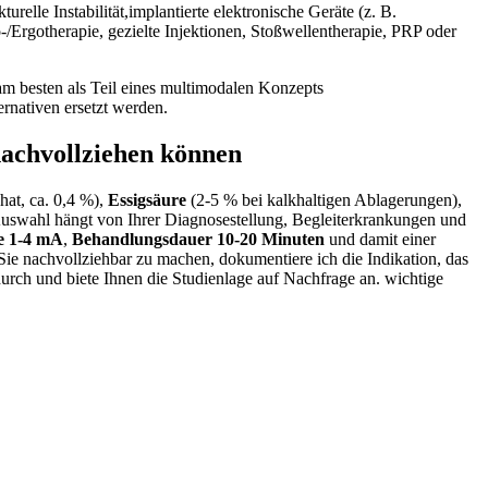
urelle​ Instabilität,implantierte elektronische Geräte (z. ⁢B.
‑/Ergotherapie, gezielte Injektionen, Stoßwellentherapie,​ PRP oder
 am besten als Teil eines multimodalen Konzepts
ernativen ersetzt werden.
nachvollziehen⁣ können
at, ca. 0,4 ‌%),
Essigsäure
(2-5 % bei kalkhaltigen Ablagerungen),
 Auswahl⁤ hängt von Ihrer Diagnosestellung, Begleiterkrankungen und
 1-4 ​mA
,
Behandlungsdauer‌ 10-20⁣ Minuten
und damit einer
Sie nachvollziehbar zu machen, dokumentiere‌ ich die Indikation, das
urch und ‍biete Ihnen die ⁤Studienlage auf Nachfrage‌ an. wichtige