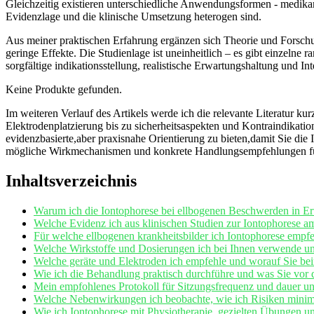
Gleichzeitig​ existieren‌ unterschiedliche⁢ Anwendungsformen -⁤ medik
Evidenzlage und die ⁣klinische Umsetzung heterogen⁣ sind.
Aus meiner praktischen Erfahrung ergänzen‌ sich Theorie und ‍Forschun
geringe Effekte. Die Studienlage​ ist uneinheitlich – es gibt einzelne 
sorgfältige ⁤indikationsstellung, realistische⁣ Erwartungshaltung und ​I
Keine Produkte gefunden.
Im weiteren ⁢Verlauf des Artikels werde ich die relevante Literatur 
Elektrodenplatzierung bis ‍zu ‍sicherheitsaspekten und Kontraindikati
evidenzbasierte,aber praxisnahe Orientierung zu bieten,damit Sie die Io
mögliche Wirkmechanismen und konkrete‍ Handlungsempfehlungen für 
Inhaltsverzeichnis
Warum ich​ die Iontophorese bei ellbogenen Beschwerden⁤ in Erw
Welche Evidenz ‍ich ​aus klinischen Studien ⁤zur Iontophorese ‌am 
Für welche ellbogenen krankheitsbilder‌ ich Iontophorese ⁤empfe
Welche Wirkstoffe und Dosierungen ich bei Ihnen ⁢verwende un
Welche‍ geräte und Elektroden‍ ich empfehle und worauf Sie bei
Wie ​ich die ⁣Behandlung praktisch durchführe und was ​Sie vor d
Mein empfohlenes Protokoll für Sitzungsfrequenz ⁢und dauer​ und
Welche Nebenwirkungen ⁢ich‌ beobachte, wie ich Risiken minimie
Wie ich‌ Iontophorese‌ mit‍ Physiotherapie, gezielten Übungen