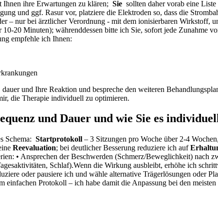
 Ihnen ihre Erwartungen zu klären; ‌
Sie
⁢ sollten ‍daher vorab eine ​Li
ung und ggf. Rasur‌ vor,​ platziere die Elektroden⁤ so, dass die Strombah
 – nur bei ärztlicher‌ Verordnung -⁢ mit dem‍ ionisierbaren ⁢Wirkstoff, ⁢un
e für 10-20⁤ Minuten); währenddessen⁢ bitte ich Sie, sofort jede Zunahm
tung empfehle ich Ihnen:
erkrankungen
,⁣ dauer und Ihre ⁣Reaktion und bespreche den weiteren ‍Behandlungsplan ⁣(
ir, die Therapie ⁢individuell ⁤zu optimieren.
quenz ⁢und Dauer und wie⁤ Sie ​es individue
es Schema: ​
Startprotokoll
– 3 Sitzungen pro Woche‍ über 2-4‌ Wochen,
 eine
Reevaluation
; bei deutlicher ​Besserung reduziere ich auf
Erhaltu
iterien: • Ansprechen ‌der ⁤Beschwerden ‌(Schmerz/Beweglichkeit) nach
agesaktivitäten, Schlaf).Wenn die Wirkung ausbleibt, erhöhe ich ⁣schrit
ziere oder pausiere ​ich⁢ und‌ wähle alternative ​Trägerlösungen ​oder Pla
infachen Protokoll‌ – ich habe damit die Anpassung bei den‍ meisten Pa