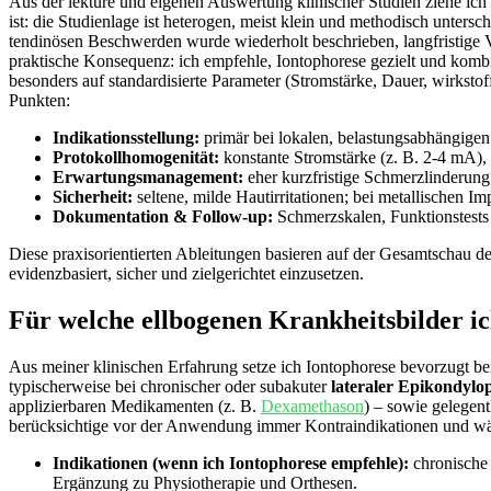
Aus der lektüre und eigenen ⁤Auswertung klinischer Studien ziehe ich
⁤ist: ⁤die ​Studienlage ist heterogen,​ meist⁤ klein und methodisch ‌unter
⁣tendinösen⁤ Beschwerden wurde wiederholt beschrieben, langfristige Vor
praktische Konsequenz: ich empfehle, Iontophorese gezielt und kombini
‌besonders ⁤auf standardisierte Parameter (Stromstärke, Dauer, wirkstof
Punkten:
Indikationsstellung:
primär⁣ bei ⁣lokalen, belastungsabhängig
Protokollhomogenität:
konstante Stromstärke (z. B. 2-4⁣ mA)
Erwartungsmanagement:
⁢eher ⁤kurzfristige Schmerzlinderung
Sicherheit:
seltene, ​milde‌ Hautirritationen; bei metallischen I
Dokumentation & Follow‑up:
Schmerzskalen, Funktionstests 
Diese⁣ praxisorientierten​ Ableitungen basieren auf⁢ der Gesamtschau 
⁢evidenzbasiert, sicher und zielgerichtet einzusetzen.
Für‍ welche‌ ellbogenen ‍Krankheitsbilder i
Aus meiner⁤ klinischen ​Erfahrung setze ich Iontophorese bevorzugt ⁣
typischerweise bei⁤ chronischer oder subakuter
lateraler Epikondylo
applizierbaren⁣ Medikamenten (z. B.‍
Dexamethason
) – sowie ​gelegen
⁣berücksichtige ‍vor der Anwendung immer Kontraindikationen und ‍wäh
Indikationen (wenn‍ ich Iontophorese empfehle):
chronische 
Ergänzung zu Physiotherapie ‍und Orthesen.