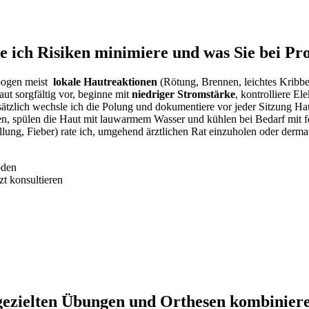
 ich Risiken minimiere und was Sie ⁣bei Pr
ogen‍ meist ⁢
lokale Hautreaktionen
⁣(Rötung, Brennen,‌ leichtes ​Kribbe
aut sorgfältig vor, beginne ‍mit
niedriger Stromstärke
, kontrolliere El
usätzlich wechsle ich die Polung⁣ und ‌dokumentiere⁣ vor‌ jeder⁤ Sitzu
n, ⁢spülen die Haut mit ⁣lauwarmem Wasser ‍und kühlen bei ⁢Bedarf mit f
ung, Fieber) rate ​ich, ‍umgehend ärztlichen ‌Rat einzuholen oder⁣ derm
oden
zt konsultieren
 gezielten Übungen ‌und‍ Orthesen kombinie