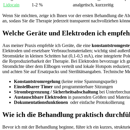
Lidocain
1-2 %
analgetisch, kurzzeitig
Wenn Sie möchten, zeige ​ich Ihnen ⁤vor der‍ ersten Behandlung ‌die Abg
an, ‍sodass Sie⁤ die Therapie jederzeit transparent nachvollziehen könn
Welche ‍Geräte und Elektroden ich empfehle
Aus ⁣meiner Praxis empfehle ⁢ich Geräte, ⁤die eine
konstantstromgeste
Elektroden und ersetzbare ⁢Verbrauchsmaterialien; wichtig sind außer
Stromstärke in ‌kleinen Schritten⁤ hat ‌(0,1-0,5 mA), eine integrierte
die Reproduzierbarkeit​ der‌ Therapie. Bei Elektroden​ bevorzuge ich
Stromdichte​ über⁣ dem Ellbogen verteilt ‍und lokale Hotspots reduzie
und achten ⁢Sie auf Ersatzpacks und ​Sterilitätsangaben.​ Technische⁢ Me
Konstantstromregelung
(keine reine Spannungsquelle)
Einstellbarer Timer
⁤und⁤ programmierbare Sitzungen
Strombegrenzung / Sicherheitsabschaltung
bei Unterbrechu
Austauschbare ‍Elektroden
‌in passenden Größen ​und Materi
Dokumentationsfunktionen
​ oder⁣ einfache Protokollierung
Wie ​ich die ⁢Behandlung praktisch durchfüh
Bevor ich‍ mit der Behandlung beginne, führe ich ​ein ‌kurzes,⁢ strukt