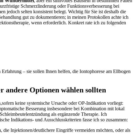
in Wundermittel
, aber ein sinnvolles Baustein in bestimmten Fällen
⁤ kurzfristige Schmerzlinderung oder⁣ Funktionsverbesserung bei
 jedoch selten konsistent‍ belegt. Wichtig ⁣für Sie ist deshalb die
handlung gut zu dokumentieren; ⁣in​ meinen​ Protokollen⁣ achte ich
ektionstherapie, ⁢wenn erforderlich. Konkret rate ich‍ zu folgenden
 Erfahrung – sie⁢ sollen Ihnen helfen, die Iontophorese am Ellbogen
er andere Optionen wählen‌ sollten
,sofern keine systemische Ursache⁣ oder OP‑Indikation vorliegt:
ymptomatische Besserung insbesondere bei ‍Kombination mit lokal
ger Schleimbeutelentzündung⁢ als ergänzende Therapie. Ich
ische Indikations- und Ausschlusskriterien fasse ich so zusammen:
 ⁤die Injektionen/deutlichere Eingriffe vermeiden möchten, oder ⁣als