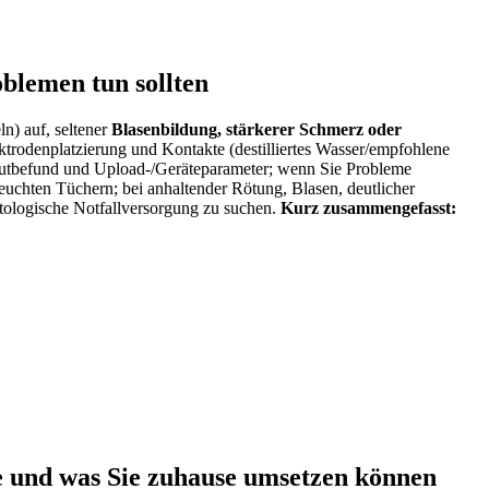
oblemen tun sollten
ln) auf, seltener
Blasenbildung, stärkerer Schmerz‍ oder
ektrodenplatzierung ​und Kontakte⁣ (destilliertes Wasser/empfohlene
ng Hautbefund und Upload-/Geräteparameter; wenn Sie Probleme
euchten Tüchern; bei anhaltender ​Rötung, Blasen, deutlicher
atologische Notfallversorgung‌ zu suchen.
Kurz zusammengefasst:
re und was Sie zuhause umsetzen können