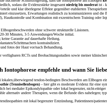
 die nüchterne ‌Schlussfolgerung, dass die​ Iontophorese am Ellbogen
ke
schiedlich, sodass ⁢die Evidenzstärke‍ insgesamt
niedrig bis ⁢moderat
‍ist -
teile und​ klar überlegene⁣ Effekte gegenüber etablierten⁢ Therapieformen
ert einzusetzen, Erwartungen realistisch ​zu‍ kommunizieren und die Be
f), Hautkontrolle ‌und Kombination mit‌ exzentrischem⁢ Training‌ oder Inj
en Ellbogenbeschwerden ohne schwere strukturelle Läsionen.
, 20-30 Minuten, 3-5 Anwendungen/Woche‌ initial.
; keine Garantie auf dauerhafte⁢ Heilung.
mplantaten/Schrittmachern kontraindiziert.
und fotos der ‌Haut vor/nach⁤ Behandlung.
der verfügbaren RCTs und ‍Beobachtungsstudien sowie meiner ⁣klinischen
ch⁤ Iontophorese empfehle und wann ‌Sie lieb
bei lokalen,überwiegend tendon‑bedingten ⁣Beschwerden am Ellbogen ein
pathie (Tennisellenbogen)
– hier⁣ gibt es moderate Evidenz für eine s
tlich bei​ medialer‌ Epikondylopathie oder‌ lokal begrenzter,‍ nicht‑eitri
le alternativ‍ andere Therapien, wenn die Befunde dies nahelegen; typ
tendinopathien mit lokal‌ begrenzter Entzündung, Patientinnen/patienten,