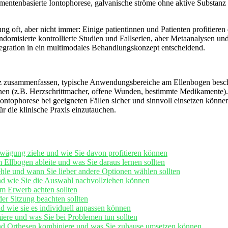
amentenbasierte Iontophorese, galvanische ⁢ströme ohne aktive Substanz
g⁢ oft, aber ‍nicht immer:​ Einige patientinnen und Patienten profitier
randomisierte kontrollierte Studien ⁤und Fallserien, aber Metaanalysen un
ntegration in‌ ein⁤ multimodales Behandlungskonzept ⁢entscheidend.
kurz zusammenfassen, typische ‌Anwendungsbereiche am Ellenbogen besch
onen (z.B. Herzschrittmacher, offene Wunden, bestimmte Medikamente). M
ntophorese bei geeigneten Fällen sicher ⁤und sinnvoll einsetzen‍ können.W
​die klinische Praxis einzutauchen.
ägung ziehe und wie ⁤Sie⁣ davon profitieren ‍können
⁣Ellbogen ​ableite und was Sie daraus ⁣lernen⁤ sollten
hle​ und wann Sie lieber andere Optionen ⁤wählen sollten
d wie⁤ Sie‍ die Auswahl nachvollziehen können
m Erwerb ⁣achten sollten
er Sitzung‌ beachten‍ sollten
 wie⁣ sie​ es individuell anpassen​ können
re⁣ und was ‌Sie ⁤bei Problemen tun sollten
 und Orthesen kombiniere und was Sie zuhause⁤ umsetzen ⁤können