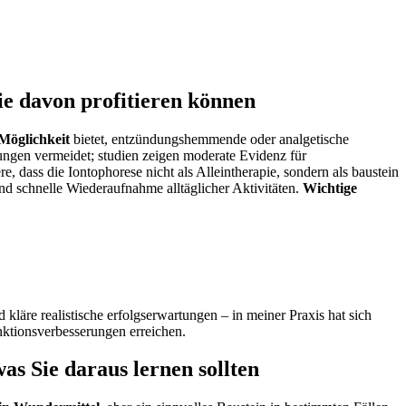
e davon⁢ profitieren können
 Möglichkeit
bietet, entzündungshemmende​ oder analgetische
kungen vermeidet; ⁤studien zeigen moderate ‍Evidenz für
dass die Iontophorese nicht ⁤als​ Alleintherapie, sondern als ‌baustein
 und schnelle Wiederaufnahme alltäglicher Aktivitäten.
Wichtige
läre ⁢realistische erfolgserwartungen – in meiner ⁢Praxis ‌hat sich
unktionsverbesserungen erreichen.​
s Sie ⁣daraus lernen sollten