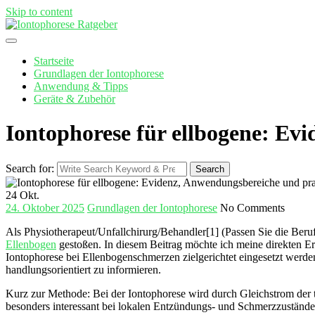
Skip to content
Startseite
Grundlagen der Iontophorese
Anwendung & Tipps
Geräte & Zubehör
Iontophorese für ellbogene: Ev
Search for:
Search
24
Okt.
24. Oktober 2025
Grundlagen der Iontophorese
No Comments
Als Physiotherapeut/Unfallchirurg/Behandler[1] (Passen Sie die⁢ Berufs
Ellenbogen
gestoßen. ⁤In diesem​ Beitrag möchte ‍ich meine​ direkten E
Iontophorese ‌bei Ellenbogenschmerzen zielgerichtet eingesetzt werden 
handlungsorientiert zu ⁣informieren.
Kurz zur Methode: Bei der Iontophorese​ wird durch Gleichstrom der ⁤tr
besonders interessant⁤ bei ‍lokalen Entzündungs- und Schmerzzuständen