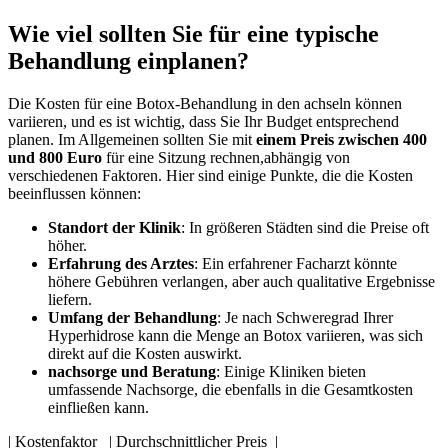
Wie viel sollten Sie für eine typische
Behandlung einplanen?
Die Kosten für eine Botox-Behandlung in den achseln⁤ können
variieren,​ und es ​ist wichtig, dass Sie​ Ihr Budget entsprechend
planen. Im⁣ Allgemeinen sollten​ Sie mit
einem​ Preis zwischen 400
und 800 Euro
für eine Sitzung rechnen,abhängig⁣ von
verschiedenen Faktoren.⁤ Hier sind‌ einige Punkte, die die Kosten ​
beeinflussen können:
Standort⁤ der Klinik
: In größeren⁤ Städten sind⁢ die Preise oft
höher.
Erfahrung des‍ Arztes
: Ein erfahrener ​Facharzt könnte
höhere Gebühren⁣ verlangen, aber auch qualitative Ergebnisse‍
liefern.
Umfang​ der Behandlung
: Je nach Schweregrad Ihrer
Hyperhidrose kann die Menge an Botox variieren, was sich
direkt auf die Kosten auswirkt.
nachsorge‍ und Beratung
: Einige Kliniken bieten
umfassende Nachsorge, die ebenfalls in die Gesamtkosten
einfließen kann.
| Kostenfaktor ⁢ ‍ | Durchschnittlicher Preis ⁢ |