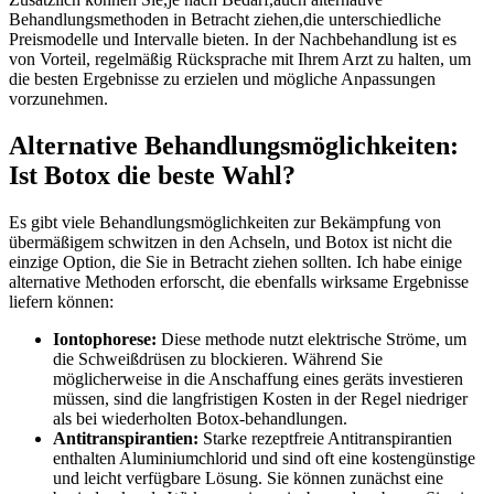
Behandlungsmethoden in Betracht ziehen,die unterschiedliche
Preismodelle und Intervalle bieten. In der Nachbehandlung‍ ist es
von Vorteil, regelmäßig Rücksprache mit Ihrem Arzt zu halten, um
die besten Ergebnisse zu​ erzielen und mögliche Anpassungen
vorzunehmen.
Alternative Behandlungsmöglichkeiten:
Ist Botox die beste Wahl?
Es gibt viele Behandlungsmöglichkeiten zur Bekämpfung von
⁣übermäßigem schwitzen in den Achseln, und Botox ist nicht die
einzige Option, die ⁣Sie in Betracht ziehen sollten. Ich habe einige
alternative Methoden ⁤erforscht, die ebenfalls wirksame Ergebnisse
liefern ‍können:
Iontophorese:
Diese methode nutzt elektrische Ströme,⁣ um
die Schweißdrüsen zu blockieren. Während Sie
möglicherweise in die Anschaffung eines geräts investieren
müssen, sind die langfristigen Kosten in der Regel niedriger
als⁤ bei‌ wiederholten Botox-behandlungen.
Antitranspirantien:
Starke rezeptfreie ⁤Antitranspirantien
enthalten Aluminiumchlorid und sind oft eine⁢ kostengünstige
und leicht ​verfügbare Lösung. Sie‌ können zunächst eine