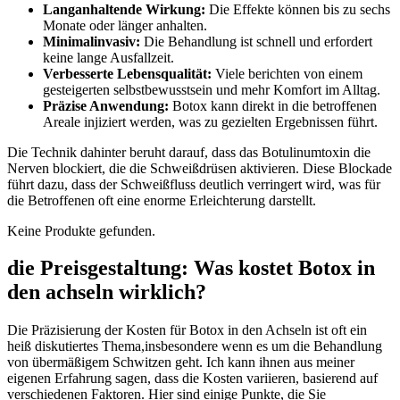
Langanhaltende Wirkung:
Die Effekte können bis zu sechs⁣
Monate oder länger anhalten.
Minimalinvasiv:
Die Behandlung ist‍ schnell und erfordert
keine lange Ausfallzeit.
Verbesserte Lebensqualität:
Viele berichten von einem
gesteigerten selbstbewusstsein und mehr Komfort im Alltag.
Präzise Anwendung:
Botox kann direkt in die betroffenen
Areale injiziert werden, was zu gezielten Ergebnissen führt.
Die Technik dahinter beruht darauf, dass das Botulinumtoxin die
Nerven blockiert,⁤ die die Schweißdrüsen aktivieren. Diese Blockade
​führt dazu, dass der Schweißfluss ⁣deutlich verringert wird, was für
die Betroffenen oft eine enorme Erleichterung darstellt.
Keine Produkte gefunden.
die Preisgestaltung: ⁢Was kostet Botox in
den achseln wirklich?
Die Präzisierung der Kosten für Botox in⁣ den Achseln ist‍ oft ein
heiß diskutiertes Thema,insbesondere wenn‌ es um die Behandlung
von übermäßigem ⁢Schwitzen geht. Ich kann ihnen aus ‍meiner
eigenen ​Erfahrung sagen, dass die Kosten ​variieren, basierend auf
verschiedenen Faktoren. Hier sind einige Punkte, ⁢die Sie