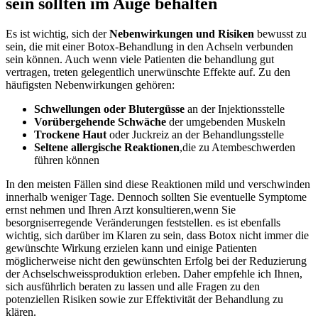
sein sollten im Auge behalten
Es ist wichtig, sich der
Nebenwirkungen und Risiken
bewusst zu
sein, die mit einer ⁣Botox-Behandlung in den Achseln verbunden
sein können. Auch wenn viele Patienten die behandlung gut
vertragen, treten gelegentlich unerwünschte Effekte auf. Zu den
häufigsten Nebenwirkungen gehören:
Schwellungen oder Blutergüsse
‌an der Injektionsstelle
Vorübergehende Schwäche
der umgebenden Muskeln
Trockene Haut
oder Juckreiz an der Behandlungsstelle
Seltene‌ allergische Reaktionen
,die zu ⁤Atembeschwerden
führen können
In den meisten Fällen​ sind diese ‍Reaktionen‍ mild und verschwinden
innerhalb weniger‍ Tage. Dennoch sollten Sie eventuelle Symptome
ernst nehmen und Ihren Arzt konsultieren,wenn Sie
besorgniserregende Veränderungen feststellen. es ist ebenfalls
wichtig, sich darüber im Klaren zu sein, dass Botox nicht immer die
gewünschte Wirkung erzielen kann und einige Patienten
möglicherweise nicht den gewünschten Erfolg bei der Reduzierung
der Achselschweissproduktion erleben. Daher empfehle ich Ihnen,
sich ausführlich beraten zu lassen ‌und alle Fragen zu den⁤
potenziellen Risiken sowie zur Effektivität der Behandlung zu
klären.