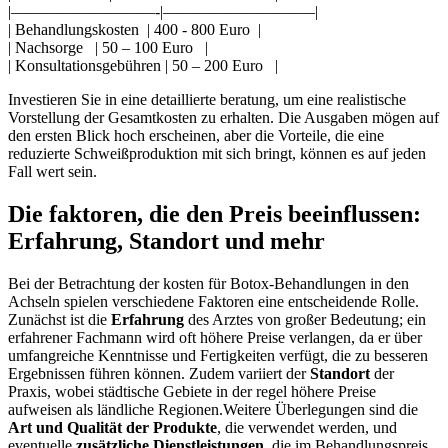
|—————————-|—————————–|
| Behandlungskosten ‍ ‍| 400 ‍- 800 Euro ‌ |
| Nachsorge‌ ⁤ ​ | 50 – 100 Euro ​ ⁢ ‌|
| Konsultationsgebühren | 50 – 200 ⁤Euro ‌ ⁣ |
Investieren⁢ Sie in eine detaillierte beratung, um eine realistische
‌Vorstellung der Gesamtkosten zu erhalten. Die Ausgaben mögen auf
den ersten Blick hoch erscheinen, aber die ​Vorteile, die eine
reduzierte Schweißproduktion mit⁢ sich bringt, können es auf jeden
Fall wert sein.
Die faktoren, die ⁤den Preis beeinflussen:‌
Erfahrung, Standort und mehr
Bei der Betrachtung ⁣der kosten für Botox-Behandlungen in den
Achseln spielen verschiedene Faktoren eine entscheidende Rolle.
Zunächst ist die
Erfahrung
des Arztes von großer Bedeutung; ein
erfahrener Fachmann wird oft höhere Preise verlangen, da er über
‍umfangreiche Kenntnisse und Fertigkeiten verfügt,‌ die zu besseren
Ergebnissen führen können. Zudem variiert der
Standort
der
Praxis, wobei städtische Gebiete in​ der ⁤regel​ höhere Preise
aufweisen als ‌ländliche ‌Regionen.Weitere Überlegungen sind die ⁤
Art und Qualität der Produkte
, die verwendet werden, und
eventuelle
zusätzliche Dienstleistungen
, die im ⁢Behandlungspreis