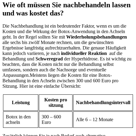
Wie⁢ oft müssen Sie nachbehandeln lassen
und was kostet​ das?
Die Nachbehandlung ist ein bedeutender Faktor, wenn es um die
Kosten und die Wirkung der Botox-Anwendung in den Achseln
geht. In der ⁢Regel sollten Sie mit
Wiederholungsbehandlungen
‍alle⁢ sechs bis zwölf Monate rechnen, um die gewünschten
Ergebnisse langfristig aufrechtzuerhalten.‌ Die genaue Häufigkeit
kann jedoch variieren, je nach
individueller Reaktion
‍ auf die
Behandlung und
Schweregrad
der Hyperhidrose. Es ist wichtig zu
beachten, dass ⁣die Kosten‌ nicht nur die Behandlung selbst
umfassen, ⁤sondern auch die Nachsorge und eventuelle‍
Anpassungen.Meistens liegen die Kosten für eine Botox-
Behandlung in den Achseln zwischen 300 und 600 Euro pro
Sitzung. Hier ist eine ‍einfache Übersicht:
Kosten pro
Leistung
Nachbehandlungsintervall
sitzung
Botox in den
300 – 600
Alle‌ 6 – ⁣12 Monate
achseln
Euro
Zusätzlich können Sie,je nach Bedarf,auch alternative