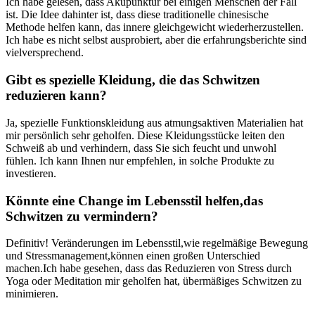
Ich habe gelesen, dass Akupunktur bei einigen Menschen der ⁣Fall
ist. Die Idee dahinter ist, dass diese traditionelle chinesische⁣
Methode helfen kann, das innere gleichgewicht wiederherzustellen.
Ich habe es nicht selbst ausprobiert, aber die erfahrungsberichte sind
vielversprechend.
Gibt ‌es spezielle Kleidung, die das ⁣Schwitzen
reduzieren kann?
Ja, spezielle‍ Funktionskleidung⁢ aus atmungsaktiven Materialien⁣ hat
mir persönlich ⁣sehr geholfen. Diese Kleidungsstücke leiten den
Schweiß ab und verhindern, dass Sie sich​ feucht und unwohl
fühlen. Ich kann Ihnen nur empfehlen,⁣ in solche Produkte zu
investieren.
Könnte eine Change im‌ Lebensstil helfen,das
Schwitzen zu vermindern?
Definitiv! Veränderungen ⁢im Lebensstil,wie​ regelmäßige Bewegung
und Stressmanagement,können einen großen ‌Unterschied
machen.Ich habe gesehen, dass das Reduzieren von Stress durch
Yoga oder Meditation mir geholfen hat, übermäßiges Schwitzen zu
minimieren.