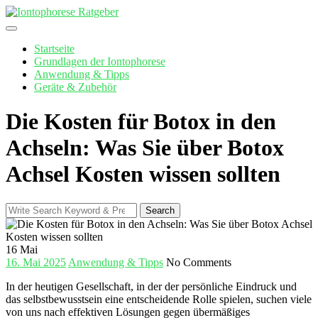
Skip
to
content
Startseite
Grundlagen der Iontophorese
Anwendung & Tipps
Geräte & Zubehör
Die Kosten für Botox in den
Achseln: Was Sie über Botox
Achsel Kosten wissen sollten
Search
Search
for:
16
Mai
16. Mai 2025
Anwendung & Tipps
No Comments
In der heutigen⁢ Gesellschaft, ⁢in der der persönliche Eindruck und
das selbstbewusstsein eine entscheidende Rolle spielen, suchen viele
von uns​ nach​ effektiven Lösungen gegen übermäßiges