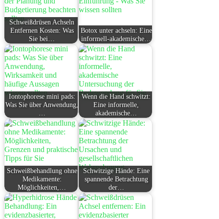
Schweißdrüsen Achseln
Entfernen Kosten: Was
Botox unter achseln: Eine
Sie bei…
informell-akademische…
Iontophorese mini pads:
Wenn die Hand schwitzt:
Was Sie über Anwendung,
Eine informelle,
…
akademische…
Schweißbehandlung ohne
Schwitzige Hände: Eine
Medikamente:
spannende Betrachtung
Möglichkeiten,…
der…