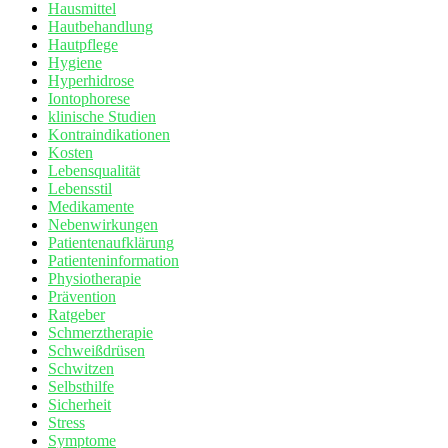
Hausmittel
Hautbehandlung
Hautpflege
Hygiene
Hyperhidrose
Iontophorese
klinische Studien
Kontraindikationen
Kosten
Lebensqualität
Lebensstil
Medikamente
Nebenwirkungen
Patientenaufklärung
Patienteninformation
Physiotherapie
Prävention
Ratgeber
Schmerztherapie
Schweißdrüsen
Schwitzen
Selbsthilfe
Sicherheit
Stress
Symptome