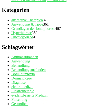
Kategorien
alternative Therapien
37
Anwendung & Tipps
361
Grundlagen der Iontophorese
467
Hyperhidrose
358
Uncategorized
4
Schlagwörter
Antitranspirantien
Anwendung
Behandlung
Behandlungsmethoden
Botulinumtoxin
Dermatologie
Diagnose
elektromedizin
Elektrotherapie
evidenzbasierte Medizin
Forschung
Gesundheit