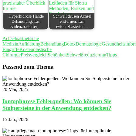
Hyperhidrose Hände
Schweißdrüsen Achsel
Behandlung: Ein
entfernen: Ein
evidenzbasierter,…
evidenzbasierter…
Achseln
ästhetische
Medizin
Aufklärung
Behandlung
Botox
Dermatologie
Gesundheitsinfor
Eingriffe
Kosten
plastische
Chirurgie
Preisvergleich
Schönheit
Schweißreduzierung
Tipps
Passend zum Thema
20 Mai, 2025
Iontophorese Fehlerquellen: Wo können Sie
Stolpersteine in der Anwendung entdecken?
15 Jan., 2026