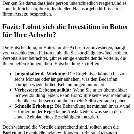
Denken Sie daran,dass jede person unterschiedlich reagiert,und es
kann hilfreich sein,Ihre individuellen Nachsorgebedürfnisse mit
Ihrem ⁣Arzt zu ⁣besprechen.
Fazit: Lohnt sich ‌die Investition⁢ in Botox
für Ihre Achseln?
Die Entscheidung, in Botox für die Achseln zu​ investieren, hängt
von verschiedenen Faktoren ab, die Sie sorgfältig ‌abwägen sollten.
Personalisiert betrachtet, gibt es einige entscheidende Vorteile, die
Ihnen helfen können,‌ diese⁤ Entscheidung zu treffen:
langanhaltende Wirkung:
Die Ergebnisse können bis zu
sechs Monate oder länger anhalten, was den Bedarf an
häufigen wiederholten Behandlungen minimiert.
Verbesserte Lebensqualität:
⁣ Wenn Sie unter übermäßiger
Schweißbildung leiden, kann Botox Ihre ⁤selbstwahrnehmung
erheblich verbessern und ihnen​ mehr Selbstvertrauen geben.
Schnelle Erholung:
Die ⁢Behandlung ist minimal invasiv und
erfordert in der Regel keine Ausfallzeiten, was sie in den
engen Zeitplan eines Beschäftigten integriert.
Doch während die Vorteile ansprechend ⁣sind, ​sollten auch die
Kosten
und eventuelle nebenwirkungen in Betracht gezogen