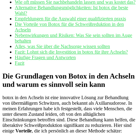
Wie oft müssen Sie nachbehandeln lassen und was kostet das?
Alternative⁢ Behandlungsmöglichkeiten: Ist botox die beste‍
Wahl?
Empfehlungen für die⁢ Auswahl einer qualifizierten praxis
Die Vorteile von Botox für die Schweißreduktion in den
‍Achseln
Nebenwirkungen und Risiken: Was Sie sein​ sollten im Auge
behalten
Alles,⁤ was Sie​ über die Nachsorge wissen sollten
Fazit: Lohnt sich die Investition in botox für ihre Achseln?
Häufige Fragen und Antworten
Fazit
Die Grundlagen von Botox in den ​Achseln
und warum es sinnvoll sein kann
botox⁤ in den Achseln ist eine innovative Lösung⁢ zur Behandlung
von⁣ übermäßigem Schwitzen, auch bekannt als Axillarsudorose. In
meinen Erfahrungen habe ⁢ich festgestellt, dass viele Menschen, die
unter diesem Zustand leiden, oft von den ⁣alltäglichen⁢
Einschränkungen betroffen‌ sind. Diese ​Behandlung kann helfen, die
überaktive ⁤Schweißproduktion signifikant zu reduzieren. Hier sind
einige
Vorteile
, die ich persönlich an dieser Methode schätze: