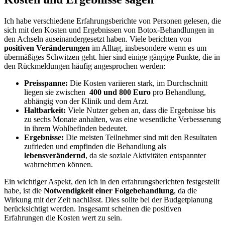
Ich habe verschiedene Erfahrungsberichte von Personen gelesen, die
‍sich mit ‌den Kosten und⁣ Ergebnissen von Botox-Behandlungen in
den Achseln auseinandergesetzt haben. Viele berichten von
positiven Veränderungen
im Alltag, insbesondere wenn es um
übermäßiges Schwitzen geht. hier sind einige gängige Punkte, die in
den Rückmeldungen häufig angesprochen werden:
Preisspanne:
Die Kosten variieren stark,‌ im Durchschnitt
liegen sie zwischen ⁤
400 und 800​ Euro
pro Behandlung,
abhängig von der Klinik und dem Arzt.
Haltbarkeit:
Viele Nutzer geben an, dass die Ergebnisse bis
zu sechs Monate‌ anhalten,⁤ was eine wesentliche Verbesserung
in ihrem Wohlbefinden bedeutet.
Ergebnisse:
⁤Die meisten Teilnehmer sind mit den Resultaten
zufrieden und empfinden die Behandlung ⁤als ⁣
lebensverändernd
,‍ da sie soziale Aktivitäten entspannter
wahrnehmen können.
Ein wichtiger Aspekt, den ich in den ‍erfahrungsberichten festgestellt
habe, ist die⁣
Notwendigkeit einer Folgebehandlung
, da die⁤
Wirkung mit ‍der Zeit nachlässt. Dies sollte bei‌ der Budgetplanung
berücksichtigt werden. Insgesamt scheinen die positiven
Erfahrungen die Kosten wert zu⁢ sein.