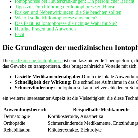
Iontophorese bei Hauterkrankungen:‍ Ein persönlicher Bericht
Tipps zur Durchführung ‌der Iontophorese zu Hause
Risiken und Nebenwirkungen, die Sie beachten sollten
Wie oft sollte ich Iontophorese anwenden?
Das ‍Fazit:⁤ ist Iontophorese die richtige Wahl ‌für Sie?
Häufige ‌Fragen und Antworten
Fazit
Die ‌Grundlagen der medizinischen Iontoph
Die
medizinische Iontophorese
⁤ist eine​ faszinierende Therapieform, d
das Gewebe zu transportieren. dies bringt ⁣zahlreiche Vorteile​ mit ​sic
Gezielte Medikamentenabgabe:
Durch die‌ lokale Anwendung
Schnelligkeit der Wirkung:
Die schnellere Aufnahme in das G
Schmerzlinderung:
Iontophorese kann bei verschiedenen Schme
ein weiterer⁢ interessanter Aspekt ist⁢ die ‌Vielseitigkeit, die diese 
Anwendungsbereich
Beispielhafte Medikamente
Dermatologie
Kortikosteroide, Anästhetika
Orthopädie
Schmerzlindernde ‍Medikamente, Entzündun
Rehabilitation
Kräuterextrakte, ⁤Elektrolyte