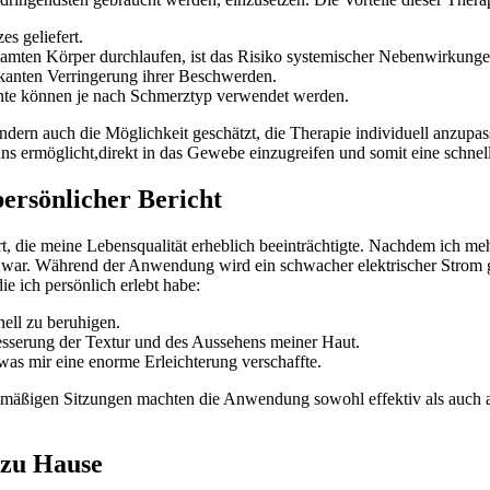
s geliefert.
amten Körper durchlaufen, ist das ⁣Risiko systemischer ‍Nebenwirkungen
fikanten Verringerung ihrer Beschwerden.
e können je nach⁤ Schmerztyp verwendet ‌werden.
ondern auch die ‍Möglichkeit geschätzt, die Therapie individuell anzupa
uns ermöglicht,direkt‌ in⁢ das Gewebe einzugreifen und somit eine schne
ersönlicher Bericht
, die ‌meine Lebensqualität erheblich‍ beeinträchtigte. Nachdem ich meh
war. Während‍ der Anwendung wird ein schwacher elektrischer Strom genu
ie ich persönlich erlebt habe:
ell​ zu beruhigen.
esserung der Textur‍ und des Aussehens meiner Haut.
was mir eine enorme Erleichterung verschaffte.
regelmäßigen Sitzungen machten die Anwendung sowohl effektiv als auch 
zu​ Hause