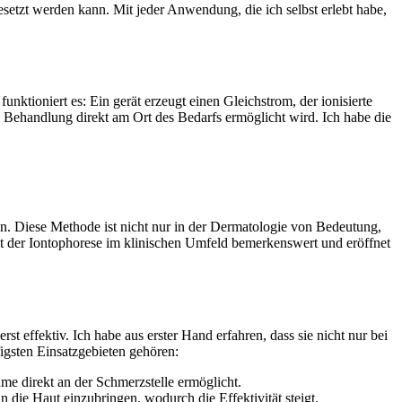
esetzt werden kann. Mit ‍jeder Anwendung, die ich selbst erlebt habe,
nktioniert es:‍ Ein gerät‍ erzeugt​ einen Gleichstrom, der ionisierte
 Behandlung direkt am Ort des Bedarfs ermöglicht wird. Ich‌ habe die⁣
n. Diese ​Methode ​ist‍ nicht nur in der Dermatologie von⁢ Bedeutung,
​ der Iontophorese im klinischen‍ Umfeld⁤ bemerkenswert und eröffnet​
t effektiv. Ich habe aus erster Hand ⁢erfahren, dass ‌sie nicht nur⁢ bei
igsten Einsatzgebieten gehören:
me direkt an der Schmerzstelle ermöglicht.
 die Haut einzubringen, wodurch ​die Effektivität steigt.