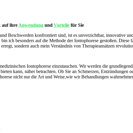
k auf ihre
Anwendung
⁤ und
Vorteile
‌ für Sie
und ‌Beschwerden‍ konfrontiert sind,⁢ ist es unverzichtbar, ‍innovative 
bin ich besonders auf die Methode ⁢der Iontophorese gestoßen. Diese fa
it ⁣erregt, sondern auch mein Verständnis von Therapieansätzen revolution
der medizinischen Iontophorese einzutauchen. Wir werden die grundlege
 ‍bieten kann, näher betrachten. Ob Sie an Schmerzen, Entzündungen ‍od
ophorese nicht nur ⁣die Art und Weise,wie wir ‌Behandlungen wahrnehme
e