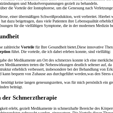
Entzündungen und ‌Muskelverspannungen⁤ gezielt zu behandeln.
n über⁣ die Vorteile der Iontophorese, um‌ die ⁤Genesung nach Verletzung
rose, einer übermäßigen Schweißproduktion, ⁢weit verbreitet. Hierbei w
hat dazu⁣ beigetragen, ⁣dass‍ viele‍ Patienten ihre Lebensqualität erhebli
Lösungen⁢ für⁤ die vielfältigen ⁢Symptome,⁢ die in der modernen Medizin 
sundheit
e ‍zahlreiche​
Vorteile
für Ihre Gesundheit bietet.Diese⁣ innovative​ The
rption
führt.⁣ Die ⁢vorteile, die ich ​dabei erleben konnte, sind vielfältig:
be der Medikamente⁤ am Ort des schmerzes konnte ich eine⁤ merkliche​ E
en Medikamenten treten die⁤ Nebenwirkungen deutlich seltener ​auf, da‌ 
ruktur erheblich⁢ verbessert, insbesondere bei der Behandlung von Er
d kann ⁤bequem von Zuhause⁤ aus durchgeführt werden,was den Stress ei
enötigt keine langen genesungszeiten, was für mich persönlich ein ‍großer
nden beiträgt.
n der ‌Schmerztherapie
keit erlebt,‍ gezielt ⁤Medikamente in schmerzhafte Bereiche des ⁤Körpers
dringendsten ‍gebraucht werden, ⁣einzusetzen. Die Vorteile ⁤dieser Therapi