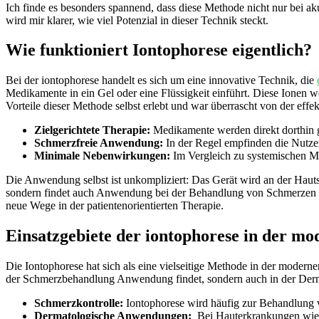
Ich finde es besonders spannend, dass ​diese Methode nicht nur⁣ bei a
wird mir klarer, wie ⁣viel Potenzial⁤ in dieser Technik steckt.
Wie funktioniert⁤ Iontophorese eigentlich?
Bei der ⁤iontophorese handelt es sich‍ um eine​ innovative Technik, die ⁢
Medikamente in ein Gel oder eine Flüssigkeit einführt. Diese Ionen we
Vorteile dieser ​Methode selbst erlebt und war überrascht⁢ von der eff
Zielgerichtete Therapie:
⁤Medikamente werden direkt dorthin g
Schmerzfreie Anwendung:
In der Regel empfinden die Nutz
Minimale Nebenwirkungen:
Im Vergleich zu systemischen Me
Die Anwendung selbst ist​ unkompliziert: Das Gerät wird an der Hautstel
‍sondern findet auch Anwendung bei der ​Behandlung‌ von Schmerzen ‍un
neue Wege in der patientenorientierten Therapie.
Einsatzgebiete der iontophorese in der m
Die Iontophorese hat sich als eine vielseitige Methode‌ in‍ der modernen
der​ Schmerzbehandlung Anwendung ⁤findet, sondern auch in​ der Derma
Schmerzkontrolle:
Iontophorese ​wird häufig zur Behandlung v
Dermatologische Anwendungen:
‍ Bei Hauterkrankungen wie ‍