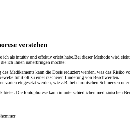
orese ‌verstehen
ie ich als intuitiv und‌ effektiv erlebt habe.Bei dieser Methode wird ele
h, die ich Ihnen näherbringen möchte:
 des Medikaments kann die Dosis reduziert werden, was das Risiko v
ewebe ⁣führt oft zu ​einer rascheren Linderung von Beschwerden.
rzarten ⁤eingesetzt werden, wie z.B. bei chronischen⁣ Schmerzen ⁣ode
Technik bietet. Die Iontophorese kann in⁣ unterschiedlichen medizinischen
gshemmer