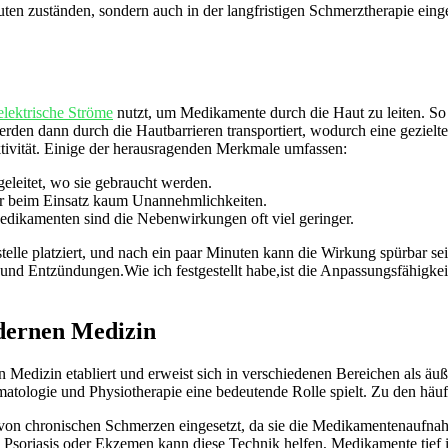
kuten zuständen, sondern auch in der langfristigen Schmerztherapie eing
elektrische Ströme
nutzt, um Medikamente durch die Haut ⁢zu leiten. So fu
rden dann durch die Hautbarrieren transportiert, wodurch‌ eine gezielte
ektivität. Einige ​der herausragenden Merkmale umfassen:
eleitet, wo sie gebraucht werden.
er beim Einsatz kaum Unannehmlichkeiten.
dikamenten sind die Nebenwirkungen oft‌ viel geringer.
le ⁤platziert, und nach ⁢ein paar ⁣Minuten kann die⁢ Wirkung spürbar⁣ sei
d Entzündungen.Wie ich ⁢festgestellt habe,ist die ​Anpassungsfähigkeit
odernen Medizin
 Medizin etabliert und erweist sich in‍ verschiedenen Bereichen als äußers
tologie und Physiotherapie eine bedeutende ‌Rolle spielt. Zu den häuf
on chronischen Schmerzen eingesetzt, ‍da⁣ sie⁢ die Medikamentenaufnah
Psoriasis oder Ekzemen kann⁤ diese Technik helfen,⁤ Medikamente tief in