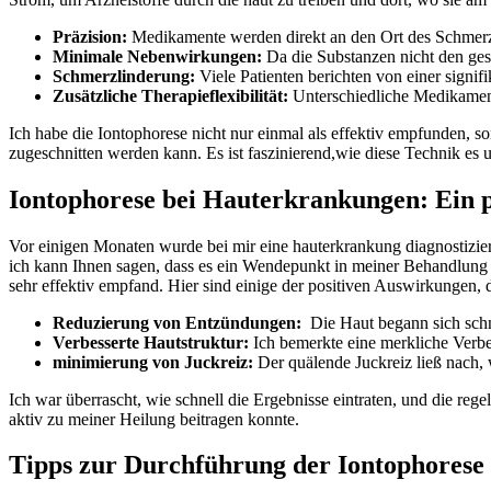
Präzision:
Medikamente werden direkt an ​den Ort ‍des Schmerze
Minimale Nebenwirkungen:
Da die Substanzen nicht⁤ den‍ ges
Schmerzlinderung:
Viele Patienten berichten von einer signi
Zusätzliche Therapieflexibilität:
Unterschiedliche Medikament
Ich habe die Iontophorese nicht nur einmal als⁤ effektiv empfunden, ⁤s
zugeschnitten werden kann.⁢ Es ist ‌faszinierend,wie diese Technik es 
Iontophorese bei Hauterkrankungen: Ein p
Vor einigen Monaten wurde bei mir eine‍ hauterkrankung diagnostiziert
ich kann ‌Ihnen ​sagen, dass es ein ‌Wendepunkt in meiner Behandlung 
sehr effektiv empfand. Hier sind‌ einige der positiven Auswirkungen, d
Reduzierung⁣ von‍ Entzündungen:
‌ Die Haut begann sich⁤ schn
Verbesserte Hautstruktur:
Ich‍ bemerkte eine merkliche‌ Verb
minimierung von⁤ Juckreiz:
Der quälende Juckreiz ließ nach, 
Ich war ⁣überrascht, wie schnell die Ergebnisse eintraten,‍ und ‌die 
aktiv zu meiner ​Heilung beitragen konnte.
Tipps zur Durchführung der Iontophorese ​