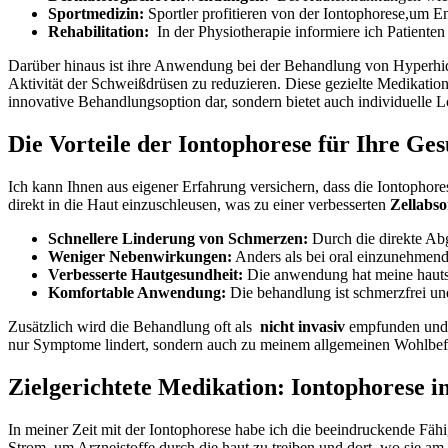
Sportmedizin:
Sportler profitieren von‍ der Iontophorese,um 
Rehabilitation:
‌ In der Physiotherapie informiere ich Patiente
Darüber hinaus⁤ ist ihre Anwendung bei‍ der Behandlung von⁣ Hyperhid
Aktivität​ der Schweißdrüsen zu reduzieren.‍ Diese gezielte Medikation 
innovative Behandlungsoption⁢ dar, sondern ‌bietet auch⁤ individuelle 
Die Vorteile ⁣der Iontophorese ⁤für Ihre Ge
Ich kann⁣ Ihnen ⁢aus​ eigener Erfahrung versichern, ​dass die​ Iontophores
direkt in die Haut einzuschleusen, was zu einer verbesserten
Zellabso
Schnellere Linderung von Schmerzen:
Durch die direkte Abga
Weniger Nebenwirkungen:
Anders als bei‍ oral einzunehmend
Verbesserte Hautgesundheit:
Die⁤ anwendung hat meine hautst
Komfortable Anwendung:
​Die behandlung ist schmerzfrei un
Zusätzlich wird die​ Behandlung oft als ‍
nicht invasiv
empfunden und⁤ b
nur Symptome lindert, sondern auch⁢ zu‍ meinem allgemeinen Wohlbefi
Zielgerichtete Medikation: Iontophorese i
In meiner ‌Zeit mit der Iontophorese habe​ ich die beeindruckende Fähig
Strom,⁢ um Arzneistoffe​ durch die haut zu treiben und ​dort,⁤ wo sie am 