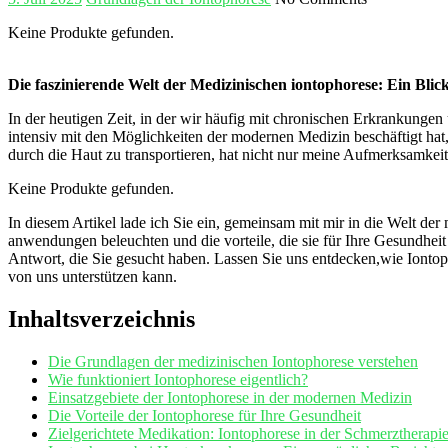
Keine Produkte gefunden.
Die faszinierende Welt ⁣der Medizinischen iontophorese: Ein⁢ Blic
In der heutigen Zeit, in der wir häufig‍ mit chronischen Erkrankungen 
intensiv mit den Möglichkeiten der modernen Medizin beschäftigt hat, 
durch die Haut‌ zu ⁢transportieren, hat‍ nicht nur meine ‌Aufmerksamke
Keine Produkte gefunden.
In diesem Artikel lade ​ich Sie ein, gemeinsam mit mir ​in die Welt 
anwendungen beleuchten und die vorteile, die sie für Ihre Gesundheit
Antwort, die Sie gesucht‍ haben. ‍Lassen Sie uns entdecken,wie Iont
von uns unterstützen kann.
Inhaltsverzeichnis
Die Grundlagen der medizinischen Iontophorese⁤ verstehen
Wie funktioniert‍ Iontophorese ⁣eigentlich?
Einsatzgebiete der Iontophorese in der modernen Medizin
Die‍ Vorteile der ⁤Iontophorese für Ihre Gesundheit
Zielgerichtete​ Medikation: Iontophorese in der Schmerztherapi