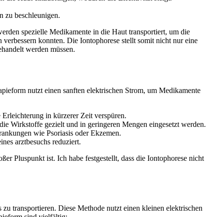
en zu beschleunigen.
erden spezielle Medikamente in die Haut ​transportiert, um die
ch verbessern konnten. Die Iontophorese stellt somit nicht nur eine
behandelt ⁤werden müssen.
rapieform nutzt⁢ einen sanften elektrischen Strom, um⁤ Medikamente
rleichterung in ​kürzerer ‍Zeit verspüren.
die Wirkstoffe gezielt und in geringeren ⁣Mengen eingesetzt werden.
krankungen wie⁢ Psoriasis oder Ekzemen.
nes arztbesuchs reduziert.
 ⁤Pluspunkt ist. Ich ‌habe festgestellt,‍ dass die Iontophorese nicht
 zu transportieren. Diese ⁤Methode nutzt ⁣einen kleinen elektrischen
eform​ sind ⁣vielfältig: