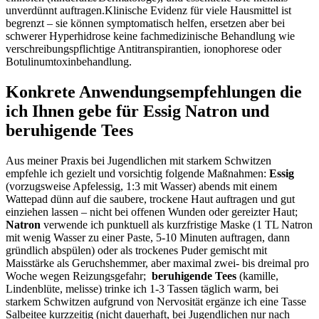
unverdünnt auftragen.Klinische Evidenz für viele Hausmittel ist
begrenzt – sie können symptomatisch⁢ helfen,⁣ ersetzen ⁣aber bei
schwerer Hyperhidrose keine fachmedizinische Behandlung wie
verschreibungspflichtige Antitranspirantien, ⁢ionophorese ‍oder
Botulinumtoxinbehandlung.
Konkrete Anwendungsempfehlungen die
ich Ihnen gebe ​für Essig Natron ⁤und
beruhigende Tees
Aus meiner Praxis bei ‍Jugendlichen⁤ mit starkem ​Schwitzen
empfehle ich ‍gezielt⁤ und⁣ vorsichtig folgende Maßnahmen:
Essig
(vorzugsweise⁢ Apfelessig, 1:3 mit Wasser)​ abends mit ⁣einem
Wattepad dünn⁤ auf die​ saubere, trockene Haut​ auftragen ​und ⁤gut
einziehen lassen – nicht bei offenen ​Wunden oder ‌gereizter ⁣Haut;⁣
Natron
​verwende ‌ich punktuell als​ kurzfristige ‌Maske⁤ (1 TL Natron
mit wenig Wasser​ zu einer⁤ Paste, 5-10 Minuten ⁢auftragen,⁤ dann
gründlich abspülen) oder als trockenes Puder gemischt ‍mit
Maisstärke als Geruchshemmer, aber maximal zwei- ​bis dreimal pro
Woche wegen ​Reizungsgefahr; ‍
beruhigende⁤ Tees
(kamille,
Lindenblüte, melisse) ⁢trinke​ ich‍ 1-3 Tassen täglich warm, ‍bei
starkem Schwitzen‍ aufgrund von ​Nervosität ergänze ich eine Tasse
⁤Salbeitee kurzzeitig (nicht dauerhaft,​ bei⁢ Jugendlichen ‍nur nach