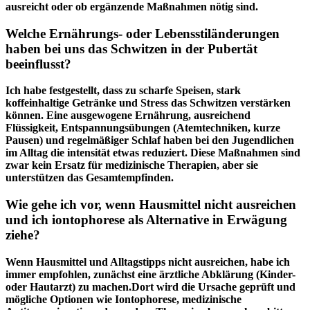
ausreicht ‍oder ‌ob ergänzende Maßnahmen nötig sind.
Welche ⁣Ernährungs- ‍oder Lebensstiländerungen
haben bei uns das Schwitzen in der Pubertät
beeinflusst?
Ich habe festgestellt, dass zu ​scharfe‍ Speisen, stark
koffeinhaltige ​Getränke und Stress das​ Schwitzen verstärken ​
können. Eine ausgewogene Ernährung, ausreichend
Flüssigkeit, Entspannungsübungen (Atemtechniken, kurze
Pausen) und regelmäßiger⁢ Schlaf‌ haben ⁢bei‍ den ​Jugendlichen
im Alltag die intensität etwas reduziert. Diese Maßnahmen sind
zwar kein Ersatz für medizinische Therapien, aber ⁢sie
unterstützen das Gesamtempfinden.
Wie gehe ich vor, ⁣wenn Hausmittel nicht ‌ausreichen
und ‌ich iontophorese als Alternative⁣ in Erwägung⁣
ziehe?
Wenn Hausmittel und Alltagstipps nicht‍ ausreichen, habe ich
immer empfohlen, zunächst eine ärztliche Abklärung ‍(Kinder-
oder Hautarzt) zu machen.Dort ⁢wird​ die Ursache geprüft⁣ und
mögliche ⁢Optionen wie Iontophorese, medizinische