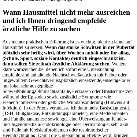
Wann‌ Hausmittel nicht mehr ausreichen
und​ ich Ihnen dringend empfehle
ärztliche Hilfe zu suchen
Aus meiner praktischen Erfahrung⁣ ist es wichtig, nicht zu⁢ lange auf
Hausmittel zu setzen:‌
Wenn⁣ das starke Schwitzen‍ in der Pubertät
plötzlich⁣ sehr heftig wird, über ‍Wochen anhält oder Ihr⁣ alltag
(Schule, Sport, soziale Kontakte)​ deutlich​ eingeschränkt ist,
dann ‌sollten Sie​ zeitnah ärztliche⁣ Abklärung suchen.
Weitere‍
klare⁤ warnzeichen,bei denen ich sofort ‍eine Untersuchung
empfehle,sind anhaltende Nachtschweißattacken mit Fieber oder‌
ungewolltem Gewichtsverlust,plötzlich einsetzende,einseitige oder
⁢nur lokal sehr ausgeprägte
Schweißbildung,Ohnmachtsanfälle,Herzrasen oder Brustschmerzen
während der ​Episoden sowie‌ zusätzliche Symptome wie⁢
Fieber,Schmerzen oder gelbliche Wundabsonderung (Hinweis auf
⁢Infektion). In der Praxis veranlasse‍ ich⁣ dann meist Basisdiagnostik
⁤(TSH, Blutglukose, Entzündungsparameter), eine Medikamenten- ​
und Familienanamnese sowie ggf. eine Überweisung an Kinder-
und⁣ Jugendmedizin/Endokrinologie oder⁣ Dermatologie; sehr akut
sind‌ Fälle⁢ mit Kreislaufproblemen oder respiratorischer
Beeinträchtigung. Damit die Untersuchung effektiv ‍wird, bringen