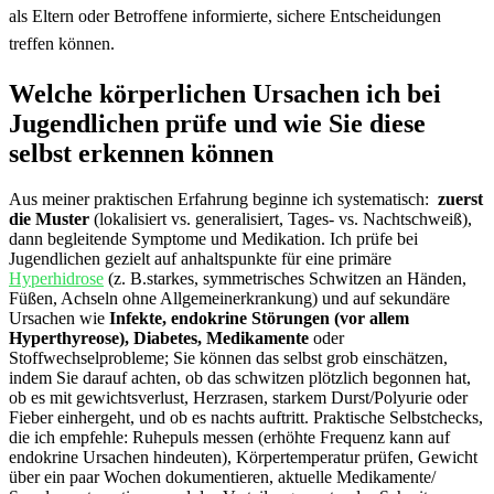
als Eltern⁤ oder Betroffene informierte, sichere Entscheidungen
treffen können.
Welche körperlichen Ursachen ⁣ich‌ bei
Jugendlichen prüfe⁢ und​ wie Sie diese
⁢selbst erkennen⁢ können
Aus meiner‍ praktischen Erfahrung beginne ich systematisch: ⁢
zuerst
die Muster
(lokalisiert vs. generalisiert,‌ Tages- vs. Nachtschweiß),
dann begleitende Symptome und Medikation. Ich ⁤prüfe bei
Jugendlichen gezielt auf⁤ anhaltspunkte für eine primäre
Hyperhidrose
(z. ​B.starkes, symmetrisches Schwitzen an Händen,
Füßen,​ Achseln ohne Allgemeinerkrankung) und auf ​sekundäre‌
Ursachen wie
Infekte, endokrine Störungen (vor allem
Hyperthyreose), Diabetes, Medikamente
oder
Stoffwechselprobleme; Sie können ⁤das selbst grob einschätzen,
indem ⁢Sie darauf‌ achten, ob das schwitzen plötzlich begonnen hat,
ob ⁢es ‍mit gewichtsverlust, Herzrasen, starkem⁤ Durst/Polyurie ⁤oder
Fieber einhergeht, und⁢ ob⁤ es‌ nachts auftritt. Praktische Selbstchecks,
die ‌ich empfehle: ‌Ruhepuls ‍messen (erhöhte⁣ Frequenz kann auf
endokrine ​Ursachen hindeuten), Körpertemperatur prüfen, Gewicht
über ⁤ein paar⁤ Wochen ⁢dokumentieren, aktuelle Medikamente/​