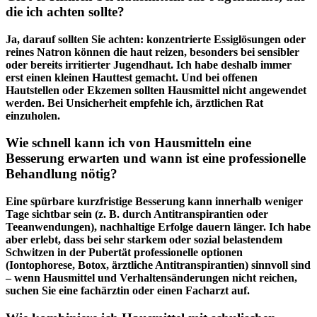
die‍ ich⁣ achten sollte?
Ja, ⁣darauf‍ sollten ‍Sie achten: konzentrierte Essiglösungen ⁢oder
reines Natron können die haut reizen, besonders bei sensibler
oder bereits irritierter Jugendhaut. Ich habe ⁣deshalb immer
erst‍ einen kleinen Hauttest gemacht. Und bei ‍offenen
Hautstellen oder Ekzemen sollten Hausmittel ‍nicht⁣ angewendet
werden. Bei Unsicherheit ⁤empfehle ich, ärztlichen ⁢Rat
‌einzuholen.
Wie schnell kann ich von Hausmitteln eine
Besserung erwarten und wann ist eine professionelle
Behandlung nötig?
Eine spürbare ⁤kurzfristige​ Besserung kann innerhalb weniger
Tage sichtbar sein (z. B. durch ⁣Antitranspirantien oder
Teeanwendungen), nachhaltige⁣ Erfolge dauern länger. Ich habe
aber erlebt, dass⁢ bei sehr starkem ‍oder sozial​ belastendem
⁤Schwitzen ⁤in der⁤ Pubertät professionelle optionen
(Iontophorese, Botox, ärztliche Antitranspirantien) ‌sinnvoll⁣ sind
– wenn Hausmittel und Verhaltensänderungen ‌nicht reichen,
⁢suchen Sie eine fachärztin oder einen Facharzt auf.