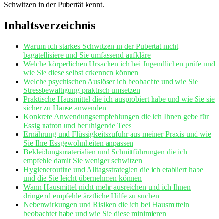
Schwitzen in der Pubertät⁤ kennt.
Inhaltsverzeichnis
Warum ich starkes​ Schwitzen in der Pubertät nicht
bagatellisiere und Sie umfassend aufkläre
Welche körperlichen ⁣Ursachen ich bei Jugendlichen ⁢prüfe und
wie Sie diese selbst ‍erkennen können
Welche psychischen Auslöser ich‌ beobachte und wie Sie
⁣Stressbewältigung praktisch umsetzen
Praktische Hausmittel die ich ausprobiert habe⁤ und wie Sie sie‍
sicher zu‍ Hause anwenden
Konkrete Anwendungsempfehlungen die ich Ihnen gebe für
Essig ​natron und beruhigende ‌Tees
Ernährung und ‌Flüssigkeitszufuhr aus ‍meiner Praxis und‌ wie
Sie ⁣Ihre Essgewohnheiten ⁣anpassen
Bekleidungsmaterialien und Schnittführungen die‍ ich
empfehle damit Sie weniger ⁣schwitzen
Hygieneroutine‍ und Alltagsstrategien‍ die ich⁤ etabliert habe
und ‍die Sie leicht übernehmen können
Wann ‌Hausmittel nicht mehr ausreichen und ich Ihnen
dringend⁣ empfehle ‍ärztliche​ Hilfe‌ zu ‌suchen
Nebenwirkungen und ‍Risiken ⁣die ich bei Hausmitteln
beobachtet habe und ‌wie Sie diese ⁣minimieren