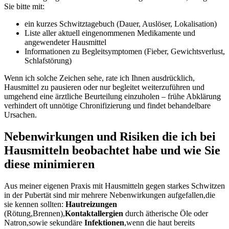
Sie ⁢bitte mit:
ein kurzes⁣ Schwitztagebuch​ (Dauer, Auslöser, Lokalisation)
Liste aller ⁤aktuell ​eingenommenen ⁣Medikamente und
angewendeter Hausmittel
Informationen zu Begleitsymptomen (Fieber, Gewichtsverlust,
‍Schlafstörung)
Wenn ich solche Zeichen sehe, ​rate ⁣ich Ihnen ausdrücklich,
Hausmittel zu pausieren oder nur begleitet⁣ weiterzuführen und
umgehend⁣ eine ärztliche Beurteilung einzuholen – frühe⁢ Abklärung
verhindert ⁤oft ⁤unnötige Chronifizierung​ und findet behandelbare
Ursachen.
Nebenwirkungen und Risiken⁢ die ich bei
Hausmitteln​ beobachtet habe und wie Sie
diese⁣ minimieren
Aus meiner eigenen⁤ Praxis mit⁣ Hausmitteln gegen starkes⁣ Schwitzen
in ‍der Pubertät sind mir mehrere Nebenwirkungen aufgefallen,die
sie kennen sollten:
Hautreizungen
⁣
(Rötung,Brennen),
Kontaktallergien
durch ätherische Öle oder
Natron,sowie‌ sekundäre
Infektionen
,wenn ⁣die⁣ haut bereits