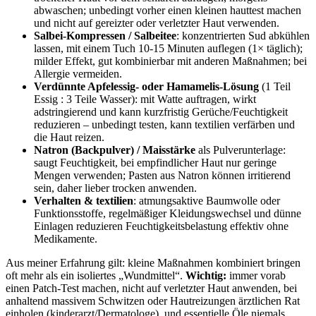
abwaschen; ‌unbedingt vorher‌ einen kleinen⁤ hauttest machen
und nicht auf gereizter oder verletzter Haut‌ verwenden.
Salbei‑Kompressen / Salbeitee
: konzentrierten Sud abkühlen
lassen, ⁣mit einem Tuch 10-15 Minuten auflegen (1× täglich);
milder Effekt, gut kombinierbar mit anderen Maßnahmen; bei
Allergie vermeiden.
Verdünnte Apfelessig- oder Hamamelis‑Lösung
‌(1 ⁤Teil
Essig : 3 Teile Wasser): mit ⁤Watte auftragen, wirkt
adstringierend und kann kurzfristig Gerüche/Feuchtigkeit⁢
reduzieren – unbedingt testen, kann textilien verfärben und
die Haut reizen.
Natron (Backpulver) / ​Maisstärke
als Pulverunterlage:
saugt⁢ Feuchtigkeit, bei empfindlicher Haut nur geringe
Mengen⁤ verwenden; Pasten ⁤aus Natron können irritierend
sein, daher lieber trocken ⁣anwenden.
Verhalten & ⁢textilien
: atmungsaktive Baumwolle oder
Funktionsstoffe, regelmäßiger Kleidungswechsel und dünne ​
Einlagen ‍reduzieren ⁤Feuchtigkeitsbelastung effektiv ohne
Medikamente.
Aus meiner Erfahrung gilt: ⁢kleine ⁤Maßnahmen kombiniert⁣ bringen
⁢oft mehr als ein isoliertes „Wundmittel“.‌
Wichtig:
immer vorab
einen Patch‑Test‍ machen, nicht auf verletzter Haut ⁣anwenden, bei⁣
anhaltend‌ massivem Schwitzen oder Hautreizungen ärztlichen Rat⁢
einholen ⁣(kinderarzt/Dermatologe), ⁣und essentielle⁤ Öle niemals