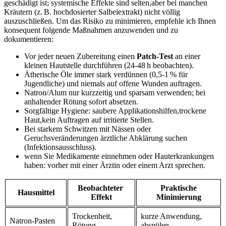
‌geschädigt ist; ⁢systemische Effekte sind selten,aber bei manchen
Kräutern​ (z. B. hochdosierter Salbeiextrakt)⁣ nicht völlig
auszuschließen. ⁤Um das Risiko zu minimieren, empfehle⁤ ich ⁣Ihnen
‍konsequent folgende Maßnahmen​ anzuwenden und zu
dokumentieren:‍
Vor jeder ‌neuen Zubereitung​ einen
Patch‑Test
an​ einer
kleinen​ Hautstelle durchführen (24-48 h beobachten).
Ätherische ‍Öle ‌immer stark verdünnen (0,5-1 %⁢ für
Jugendliche) ⁣und niemals‍ auf ‌offene Wunden​ auftragen.
Natron/Alum nur kurzzeitig und sparsam verwenden; bei
anhaltender Rötung sofort absetzen.
Sorgfältige⁣ Hygiene:⁢ saubere Applikationshilfen,trockene
Haut,kein ‍Auftragen auf irritierte Stellen.
Bei starkem ‌Schwitzen mit Nässen ⁣oder⁣
Geruchsveränderungen ärztliche Abklärung suchen
⁤(Infektionsausschluss).
wenn Sie ‍Medikamente einnehmen oder Hauterkrankungen
haben: vorher mit einer⁤ Ärztin oder einem Arzt sprechen.
Beobachteter ​
Praktische
Hausmittel
Effekt
‌Minimierung
Trockenheit,
kurze Anwendung,
Natron‑Pasten
⁤Rötung
abspülen