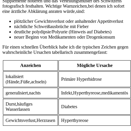
Supplemente⁢ notieren und ‍das Verteilungsmuster‍ des Schwitzens
fotografisch festhalten. ⁢Wichtige Warnzeichen,bei ⁣denen ich sofort
eine ärztliche ⁣Abklärung anraten würde,sind:
plötzlicher Gewichtsverlust oder anhaltender‌ Appetitverlust
nächtliche Schweißausbrüche ‌mit Fieber
deutliche polydipsie/Polyurie (Hinweis ⁤auf​ Diabetes)
neuer Beginn ⁣von⁢ Medikamenten oder Drogenkonsum
Für einen schnellen Überblick habe ⁤ich die typischen⁣ Zeichen gegen
wahrscheinliche ⁤Ursachen‌ tabellarisch zusammengefasst:
Anzeichen
Mögliche⁢ Ursache
lokalisiert
Primäre ⁤Hyperhidrose
(Hände,Füße,achseln)
generalisiert,nachts
Infekt,Hyperthyreose,medikamentös
Durst,häufiges
Diabetes
Wasserlassen
Gewichtsverlust,Herzrasen
Hyperthyreose