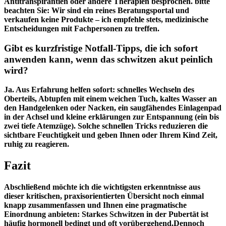
Antitranspirantien oder​ andere Therapien ⁤besprochen. bitte
beachten ‌Sie:⁢ Wir sind ein reines Beratungsportal und
⁤verkaufen⁢ keine ‌Produkte – ich empfehle stets, medizinische
Entscheidungen​ mit Fachpersonen‍ zu treffen.
Gibt es ⁢kurzfristige Notfall-Tipps, die ich sofort
anwenden kann, wenn ⁤das schwitzen akut peinlich
wird?
Ja. ⁤Aus Erfahrung helfen sofort: ‌schnelles Wechseln des
Oberteils, Abtupfen ⁤mit‌ einem weichen Tuch, kaltes Wasser an
den Handgelenken ​oder Nacken, ein‍ saugfähendes Einlagenpad
in der Achsel und‌ kleine erklärungen zur Entspannung ⁣(ein bis
zwei tiefe ⁢Atemzüge). Solche schnellen Tricks reduzieren die
sichtbare Feuchtigkeit und geben ⁣Ihnen oder Ihrem Kind Zeit,
ruhig ​zu reagieren.
Fazit
Abschließend möchte ich die wichtigsten erkenntnisse ⁢aus ​
dieser ‌kritischen, praxisorientierten Übersicht noch​ einmal⁣
knapp zusammenfassen ‍und Ihnen eine pragmatische
Einordnung anbieten: Starkes ‍Schwitzen in ‍der Pubertät ​ist‌
häufig‌ hormonell bedingt und oft vorübergehend.Dennoch