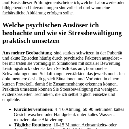
-auf ⁤Basis dieser​ Prüfungen⁢ entscheide ich,welche Laborwerte oder
bildgebenden ⁣Untersuchungen ⁣sinnvoll sind und wann‍ eine
fachärztliche Abklärung erfolgen sollte.
Welche psychischen Auslöser ich
beobachte ‍und wie sie Stressbewältigung
praktisch umsetzen
Aus meiner Beobachtung
‍ sind ​starkes schwitzen in der Pubertät
und akute Episoden häufig durch⁢ psychische Faktoren ⁣ausgelöst –
bei mir traten sie​ vorrangig in Situationen mit‌ sozialer​ Bewertung,
Leistungsdruck oder‍ starkem Selbstfokus auf; hormonelle
Schwankungen und Schlafmangel verstärkten das jeweils noch. Ich
dokumentiere deshalb gezielt Situationen⁤ und Vorboten in einem
kurzen Protokoll,⁢ damit‍ Sie⁢ Zusammenhänge erkennen​ können.
Praktisch umsetzen können Sie Stressbewältigung mit wenigen,
evidenzbasierten ‍Techniken, die ich selbst täglich einsetze und
empfehle:
Kurzinterventionen:
4‑4‑6‍ Atmung, ⁣60-90 Sekunden kaltes ​
Gesichtwaschen oder Handgelenk ⁢unter kaltes ⁢Wasser ⁣-
reduziert ⁢akute Aktivierung.
Tägliche Routinen:
⁣ 10-15⁤ Minuten Achtsamkeits- oder