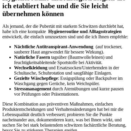
⁤ich etabliert habe‍ und die Sie leicht
übernehmen können
Als jemand, der die‍ Pubertät mit starkem Schwitzen ⁣durchlebt hat,
habe ich‍ eine kompakte ‍
Hygieneroutine und Alltagsstrategien
entwickelt,⁤ die einfach umzusetzen sind und die ich Ihnen empfehle:⁤
Nächtliche Antitranspirant-Anwendung
‌ (auf trockener,
‌sauberer Haut angewendet für bessere Wirkung).
Natürliche Fasern
‍tagsüber (Baumwolle/leinen) und
feuchtigkeitsableitende Sportstoffe⁤ bei Aktivität.
Wechselkleidung
und Ersatzsocken/Unterhemden ⁢in der
Schultasche,‌ Schuhrotation und saugfähige Einlagen.
Gezielte Wäschepflege
:⁤ Essigspülung oder⁢ Backpulver im
Waschgang‍ gegen Gerüche, kein⁤ Weichspüler.
Stressmanagement
durch ⁤Atemübungen ⁤und kurze⁢ pausen
vor Prüfungen ⁢oder Präsentationen.
Diese Kombination aus präventiven Maßnahmen, ‍einfachen‍
Produktentscheidungen und Verhaltensänderungen hat‌ bei mir die​
Lebensqualität deutlich verbessert; probieren Sie ‌die Punkte
⁣nacheinander aus, dokumentieren kurz, was⁣ bei Ihnen wirkt, und
suchen Sie⁢ bei⁢ stark belastendem schwitzen fachärztliche ⁤Beratung,
bevor Sie zu stärkeren Therapien greifen.