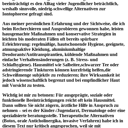
beeinträchtigt es den Alltag ⁣vieler Jugendlicher beträchtlich,
⁣weshalb⁢ sinnvolle, niedrig‑schwellige Alternativen zur⁢
Iontophorese gefragt sind.
Aus meiner persönlichen Erfahrung und der ‌Sichtweise, die⁢ ich‍
beim Recherchieren und Ausprobieren‌ gewonnen⁣ habe, leisten‌
hausgemachte ⁤Maßnahmen und konservative Strategien ⁣in
⁣leichten ​bis moderaten⁤ Fällen oft‌ bereits ‍spürbare
Erleichterung: ‌regelmäßige, hautschonende Hygiene, geeignete,
atmungsaktive Kleidung,‌ aluminiumhaltige
‌Deodorants/Antitranspirantien, kühlende Maßnahmen und
einfache Verhaltensänderungen (z. B. ⁣Stress‑ ‌und
Schlafhygiene). Hausmittel⁢ wie Salbeitee,schwarzer ‍Tee oder
adstringierende⁤ Tinkturen können kurzfristig helfen,die
Schweißmenge subjektiv zu reduzieren; ihre Wirksamkeit ist​
jedoch⁢ wissenschaftlich‌ begrenzt und bei empfindlicher Haut
mit Vorsicht zu testen.
Wichtig ‌ist ⁣mir zu betonen: Für ausgeprägte, soziale oder‍
funktionelle Beeinträchtigungen ​reicht ‌oft kein Hausmittel.
Dann sollten ⁤Sie nicht zögern, ‍ärztliche Hilfe⁤ in Anspruch‌ zu
nehmen – sei‌ es der⁣ Kinder‑/Jugendarzt, ​Dermatologe oder ​eine
spezialisierte beratungsstelle. ⁣Therapeutische Alternativen
(Botox, ​orale Anticholinergika, invasive Verfahren) habe ich⁤ in‌
diesem Text nur kritisch ​angesprochen, ​weil sie mit