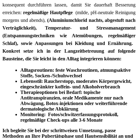
konsequent durchführen lassen, damit Sie dauerhaft Besserung
erreichen:⁢
regelmäßige Hautpflege
​ (milde, pH-neutrale Reinigung
morgens und abends),‌
(Aluminiumchlorid ‌nachts, ‌abgestuft nach
⁣Verträglichkeit),
Temperatur- und⁣ Stressmanagement
(Entspannungstechniken wie Atemübungen,⁤ regelmäßiger
Schlaf), sowie Anpassungen bei ⁢Kleidung und Ernährung. ​
Konkret ​setze ich in der Langzeitbetreuung auf folgende
Bausteine, die Sie ⁤leicht in ⁤den Alltag integrieren können:
Alltagsroutinen:
‌feste⁤ Waschroutinen, atmungsaktive
‍Stoffe, Socken-/Schuhwechsel
Lebensstil:
⁢Raucherstopp, ​moderates Körpergewicht,⁢
eingeschränkter koffein- und Alkoholverbrauch
Therapieoptionen‍ bei Bedarf:
topische‍
Antitranspiranzien, orale⁣ Medikamente‌ nur nach
Abwägung, Botox-injektionen oder weiterführende
dermatologische Abklärung
Monitoring:
⁢ Fotos/schwitzerfassungsprotokoll,
regelmäßige Check-ups⁣ alle ‍3-6 Monate
Ich ‍begleite Sie bei der schrittweisen Umsetzung,⁣ passe
Methoden an Ihre Pubertätsphase und Hautsensibilität an und