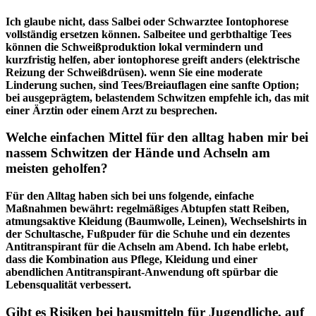
Ich ​glaube ⁤nicht,​ dass Salbei ‍oder ⁢Schwarztee ‍Iontophorese⁣
vollständig ‍ersetzen können. Salbeitee ‌und gerbthaltige Tees
können die ‍Schweißproduktion lokal ​vermindern und
‍kurzfristig helfen, aber iontophorese ⁢greift⁣ anders ⁤(elektrische⁤
Reizung der Schweißdrüsen). wenn Sie eine⁤ moderate
‍Linderung ‍suchen, sind ‌Tees/Breiauflagen eine sanfte Option;⁤
bei ausgeprägtem, belastendem​ Schwitzen empfehle ich, ​das mit
einer Ärztin⁢ oder einem Arzt zu besprechen.
Welche ‍einfachen Mittel für​ den alltag haben mir ‍bei
nassem Schwitzen der Hände⁢ und‍ Achseln ⁢am
meisten geholfen?
Für den ​Alltag⁣ haben sich bei uns ⁤folgende, ​einfache
‌Maßnahmen bewährt: regelmäßiges ‌Abtupfen statt Reiben,
atmungsaktive Kleidung (Baumwolle,​ Leinen), Wechselshirts ⁣in
der Schultasche, Fußpuder für die Schuhe und ein dezentes ​
Antitranspirant ⁤für die Achseln​ am‌ Abend. Ich habe erlebt,
dass‌ die Kombination ⁤aus ⁢Pflege,‍ Kleidung ⁣und einer
abendlichen ​Antitranspirant-Anwendung oft ⁤spürbar⁢ die⁤
Lebensqualität verbessert.
Gibt es Risiken bei hausmitteln für Jugendliche, auf