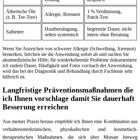
Ätherische ⁣Öle‍
1 % Verdünnung,
Allergie, ⁤Brennen
(z. B.‍ Tee‑Tree)
Patch‑Test
Hautberuhigung,
begrenzte Dauer, nicht
Salbeitee
selten systemisch
intern ohne⁤ Beratung
Wenn​ Sie Anzeichen von schwerer Allergie (Schwellung, Atemnot)
bemerken, brechen ⁢sie die Anwendung sofort ab⁤ und suchen Sie
akutmedizinische Hilfe; ​für wiederkehrende Probleme dokumentiere
ich zudem Dauer, Häufigkeit und Fotos vor/nach‌ der Anwendung,
‍weil das‌ bei der Diagnostik und Behandlung durch Fachleute sehr
hilfreich ⁤ist.
Langfristige Präventionsmaßnahmen die
ich ⁣Ihnen vorschlage‍ damit Sie dauerhaft
Besserung ‌erreichen
Aus meiner ​Praxis heraus empfehle ich Ihnen eine Kombination aus
verhaltensmedizinischen, physikalischen und kosmetisch-
therapeutischen ​Maßnahmen, die sich über ​Monate hinweg