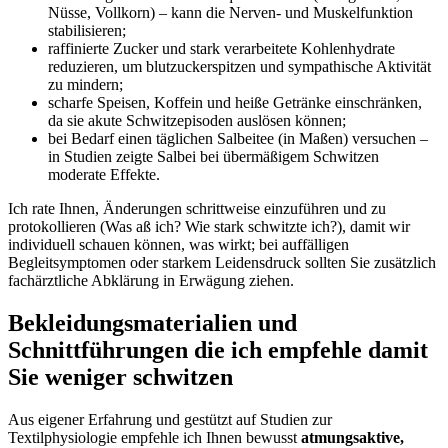
Nüsse,⁤ Vollkorn) – kann die ‌Nerven- und Muskelfunktion
stabilisieren;
raffinierte ⁢Zucker und stark verarbeitete ⁢Kohlenhydrate‍
reduzieren, um ⁣blutzuckerspitzen⁤ und ‌sympathische Aktivität
zu mindern;
scharfe Speisen, ⁣Koffein und‍ heiße Getränke einschränken,
da sie akute Schwitzepisoden auslösen können;
bei Bedarf einen​ täglichen Salbeitee (in Maßen)⁢ versuchen‌ –
in Studien zeigte‍ Salbei bei ‌übermäßigem Schwitzen
moderate Effekte.
Ich rate Ihnen,⁣ Änderungen schrittweise einzuführen und zu
protokollieren⁢ (Was aß ⁤ich? Wie stark schwitzte ich?), damit wir
individuell schauen können, was‌ wirkt; bei auffälligen‌
Begleitsymptomen oder starkem Leidensdruck ⁢sollten⁣ Sie ⁢zusätzlich
fachärztliche Abklärung in Erwägung ziehen.
Bekleidungsmaterialien und
Schnittführungen ⁢die ⁣ich ‍empfehle ⁢damit
Sie weniger schwitzen
Aus ⁣eigener ⁢Erfahrung und gestützt auf Studien zur
Textilphysiologie​ empfehle ⁣ich​ Ihnen bewusst
atmungsaktive,