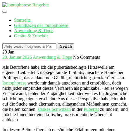
Skip
to
content
Startseite
Grundlagen der Iontophorese
Anwendung & Tipps
Geräte & Zubehör
Search
Search
for:
20
Jan.
20. Januar 2026
Anwendung & Tipps
No Comments
Als Betroffene habe ich ‍die pubertätsbedingte ⁤Hitzewelle ‌am ​
eigenen Leib ⁢erlebt: nässegetränkte T‑Shirts, unsichere Hände bei
Prüfungen, das andauernde Gefühl, nicht ‌richtig „trocken“ zu sein.
Iontophorese
wurde mir damals ‌angeboten⁣ und empfohlen, doch⁢
nicht jeder empfindet dieses Verfahren als praktikabel -⁢ sei es wegen
Zeitaufwand,‌ fehlender Zugänglichkeit⁣ oder weil es für Jugendliche
schlicht ungeeignet erscheint. Aus dieser ⁤Perspektive habe ich mich
auf die ‌Suche nach alternativen, alltagsnahen ‌Maßnahmen gemacht,
die helfen‍ können,
starkes Schwitzen
in der
Pubertät
zu lindern,‌ und
möchte Ihnen ‍hier eine kritische, praxisorientierte Übersicht
anbieten.
In diesem Beitrag füge ich persönliche ⁤Erfahrungen ‍mit einer