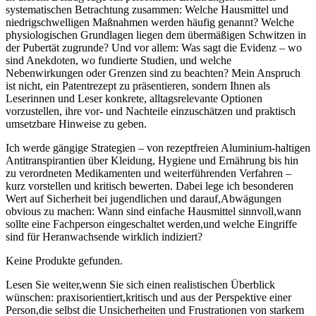
systematischen Betrachtung zusammen: Welche Hausmittel und
niedrigschwelligen ‌Maßnahmen werden häufig‍ genannt? Welche
physiologischen ‍Grundlagen‍ liegen ⁣dem übermäßigen ‌Schwitzen in
der Pubertät zugrunde? Und ⁤vor allem: ⁣Was⁣ sagt die Evidenz – wo
sind Anekdoten, ‍wo fundierte Studien, und welche
Nebenwirkungen⁤ oder ⁤Grenzen sind zu beachten? ⁤Mein​ Anspruch
ist nicht, ein ​Patentrezept zu präsentieren, sondern Ihnen​ als⁢
Leserinnen und​ Leser ​konkrete, alltagsrelevante Optionen
vorzustellen, ​ihre vor- und ‌Nachteile einzuschätzen und praktisch
umsetzbare Hinweise zu‍ geben.
Ich⁢ werde gängige ‍Strategien – von rezeptfreien Aluminium-haltigen
Antitranspirantien ‌über Kleidung, Hygiene und ​Ernährung bis hin⁢
zu verordneten ⁣Medikamenten ⁣und weiterführenden Verfahren –
‍kurz vorstellen⁤ und kritisch ‍bewerten. Dabei lege ich besonderen
Wert auf Sicherheit bei jugendlichen ‌und ⁣darauf,Abwägungen
⁣obvious ⁣zu machen: Wann‍ sind einfache Hausmittel⁤ sinnvoll,wann
sollte eine Fachperson eingeschaltet werden,und ​welche Eingriffe
sind für‍ Heranwachsende wirklich indiziert?
Keine Produkte gefunden.
Lesen⁤ Sie‍ weiter,wenn Sie​ sich einen realistischen Überblick
wünschen: ⁣praxisorientiert,kritisch ⁤und ​aus ⁢der Perspektive einer
Person,die selbst die Unsicherheiten und ‌Frustrationen ⁢von ‌starkem