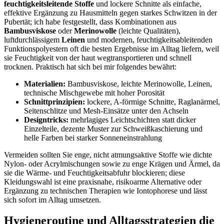
feuchtigkeitsleitende Stoffe
⁢und lockere Schnitte als einfache,⁢
effektive Ergänzung zu Hausmitteln‌ gegen starkes​ Schwitzen in ⁤der
Pubertät; ‌ich habe festgestellt, ‌dass Kombinationen aus
Bambusviskose
‍oder
Merinowolle
(leichte Qualitäten),
luftdurchlässigem
Leinen
‌und modernen, feuchtigkeitsableitenden
Funktionspolyestern oft⁢ die besten⁣ Ergebnisse im ‌Alltag liefern, ​weil
sie‍ Feuchtigkeit von der haut wegtransportieren⁢ und schnell
trocknen. Praktisch hat⁤ sich​ bei mir ⁣folgendes bewährt:
Materialien:
Bambusviskose, leichte ⁢Merinowolle, Leinen,
technische Mischgewebe mit hoher Porosität
Schnittprinzipien:
lockere, A-förmige Schnitte, Raglanärmel,
Seitenschlitze und Mesh-Einsätze unter den Achseln
Designtricks:
mehrlagiges Leichtschichten ​statt dicker
‍Einzelteile, dezente Muster zur ⁣Schweißkaschierung und
helle⁤ Farben bei​ starker Sonneneinstrahlung
Vermeiden sollten ​Sie enge, nicht atmungsaktive⁢ Stoffe wie dichte
Nylon-‍ oder ​Acrylmischungen sowie zu ​enge Krägen‌ und Ärmel, da
sie die Wärme- und Feuchtigkeitsabfuhr ⁢blockieren; diese
⁢Kleidungswahl⁣ ist​ eine praxisnahe, risikoarme Alternative oder
Ergänzung zu technischen ⁣Therapien wie Iontophorese ⁢und lässt
sich sofort im Alltag umsetzen.
Hygieneroutine und ‌Alltagsstrategien ⁤die