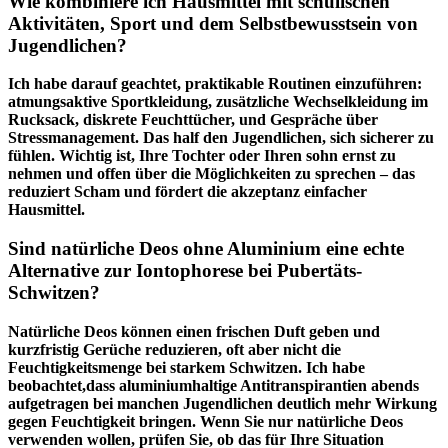
Wie kombiniere ich Hausmittel mit schulischen
Aktivitäten, Sport und dem Selbstbewusstsein ‍von
Jugendlichen?
Ich habe darauf‍ geachtet, ⁣praktikable Routinen einzuführen:
atmungsaktive Sportkleidung, zusätzliche Wechselkleidung im
Rucksack, diskrete Feuchttücher, und Gespräche über
Stressmanagement. Das half den Jugendlichen,‌ sich sicherer​ zu
fühlen. ​Wichtig ist, ⁢Ihre Tochter oder Ihren sohn ernst zu
nehmen und offen über die ⁣Möglichkeiten zu sprechen – das
‌reduziert‍ Scham und fördert ​die akzeptanz einfacher
Hausmittel.
Sind natürliche Deos ⁢ohne Aluminium eine echte
Alternative zur Iontophorese bei Pubertäts-
Schwitzen?
Natürliche Deos können​ einen ⁢frischen Duft⁢ geben und
kurzfristig Gerüche reduzieren, oft aber nicht‌ die
Feuchtigkeitsmenge ⁤bei starkem Schwitzen. Ich habe⁢
beobachtet,dass aluminiumhaltige Antitranspirantien abends
‌aufgetragen bei manchen​ Jugendlichen deutlich ‌mehr Wirkung‌
gegen Feuchtigkeit bringen. Wenn Sie nur natürliche ​Deos‌
verwenden wollen, prüfen⁤ Sie, ob⁢ das ​für Ihre⁣ Situation‌