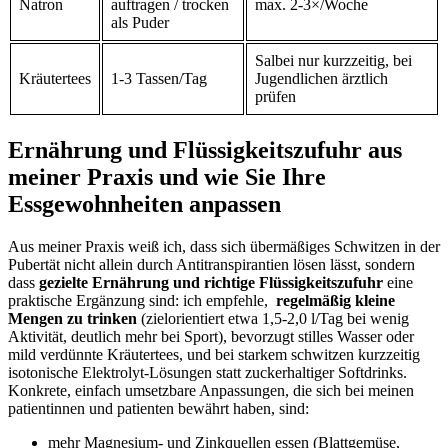
Natron
auftragen ​/⁣ trocken
max. 2-3×/Woche
als Puder
Salbei ⁣nur kurzzeitig,​ bei
Kräutertees
1-3 Tassen/Tag
⁣Jugendlichen ärztlich
prüfen
Ernährung und Flüssigkeitszufuhr aus
meiner Praxis und‍ wie Sie Ihre
Essgewohnheiten anpassen
Aus meiner Praxis weiß ‌ich, dass sich übermäßiges Schwitzen in der
Pubertät nicht allein durch​ Antitranspirantien lösen lässt, sondern
dass
gezielte​ Ernährung und richtige Flüssigkeitszufuhr
eine
praktische Ergänzung sind: ⁤ich empfehle, ‍
regelmäßig kleine
Mengen zu ⁣trinken
(zielorientiert etwa ‍1,5-2,0‍ l/Tag bei​ wenig
Aktivität, deutlich mehr bei⁢ Sport), bevorzugt ⁣stilles ⁣Wasser oder
mild verdünnte Kräutertees, und ⁢bei starkem schwitzen kurzzeitig
isotonische Elektrolyt-Lösungen statt zuckerhaltiger ‍Softdrinks.
Konkrete, einfach‍ umsetzbare​ Anpassungen, die sich​ bei meinen
patientinnen und patienten bewährt haben, sind:
mehr‍ Magnesium- und Zinkquellen essen (Blattgemüse,