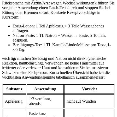
Rücksprache mit Ärztin/Arzt wegen ​Wechselwirkungen); führen ‌Sie
vor jeder Anwendung‍ einen‌ Patch‑Test durch und stoppen Sie bei
Rötung oder‍ Brennen sofort. Konkrete ​Rezeptvorschläge⁢ in
Kurzform:
Essig‑Lotion: 1​ Teil Apfelessig⁣ + 3 Teile Wasser,abends
auftragen.
Natron‑Paste: 1 ⁢TL Natron + ⁣Wasser → Paste, 5-10 min,
abspülen.
Beruhigungs‑Tee: 1 TL Kamille/Linde/Melisse⁢ pro Tasse,1-
3×/Tag.
wichtig:
mischen​ Sie Essig und Natron⁤ nicht‌ direkt (chemische‍
Reaktion,⁤ hautbelastung), verwenden⁣ sie keine Hausmittel auf⁤
irritierter oder⁣ verletzter Haut und konsultieren Sie bei massivem
Schwitzen eine Fachperson. Zur schnellen Übersicht habe ich die
wichtigsten⁢ Anwendungspunkte tabellarisch⁤ zusammengefasst:
Substanz
Anwendung
Vorsicht
1:3 verdünnt,⁢
Apfelessig
nicht auf​ Wunden
abends
Paste kurz