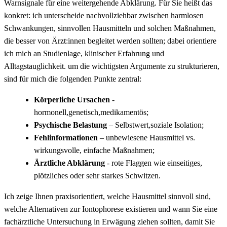
Warnsignale ⁣für eine⁢ weitergehende ⁤Abklärung. Für Sie heißt das
konkret: ich​ unterscheide nachvollziehbar⁢ zwischen harmlosen
Schwankungen, sinnvollen Hausmitteln und ​solchen ‌Maßnahmen,
die besser ‍von Ärzt:innen begleitet werden sollten;⁣ dabei orientiere
ich mich ⁤an Studienlage, klinischer Erfahrung und
‌Alltagstauglichkeit. um die wichtigsten Argumente zu strukturieren,
sind für mich die folgenden ⁤Punkte zentral:
Körperliche Ursachen
-⁤
hormonell,genetisch,medikamentös;
Psychische Belastung
– ⁤Selbstwert,soziale Isolation;
Fehlinformationen
– ‌unbewiesene Hausmittel vs.
wirkungsvolle, einfache Maßnahmen;
Ärztliche Abklärung
⁣- rote Flaggen wie einseitiges,
plötzliches oder⁢ sehr starkes Schwitzen.
Ich zeige Ihnen praxisorientiert, ​welche Hausmittel sinnvoll sind,‌
welche Alternativen zur Iontophorese existieren‍ und ​wann Sie eine
fachärztliche Untersuchung in Erwägung ziehen ‌sollten, damit Sie