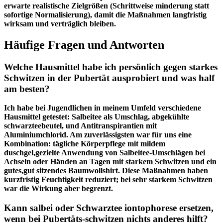
erwarte realistische Zielgrößen (Schrittweise minderung statt
sofortige Normalisierung), damit die Maßnahmen langfristig
wirksam und verträglich bleiben.
Häufige Fragen ⁢und Antworten
Welche Hausmittel habe ich ⁤persönlich gegen starkes
Schwitzen⁤ in der Pubertät ausprobiert und was half
‌am besten?
Ich⁤ habe bei Jugendlichen‌ in meinem Umfeld‌ verschiedene
Hausmittel getestet: Salbeitee als Umschlag, abgekühlte
schwarzteebeutel, und ‌Antitranspirantien mit
Aluminiumchlorid. Am zuverlässigsten ⁤war ⁢für uns eine
Kombination: tägliche Körperpflege mit ​mildem
duschgel,gezielte Anwendung von ⁤Salbeitee-Umschlägen‌ bei
Achseln oder Händen an‍ Tagen​ mit ⁣starkem Schwitzen⁢ und ein
gutes,gut sitzendes ⁣Baumwollshirt. Diese‍ Maßnahmen haben
kurzfristig Feuchtigkeit reduziert; ‍bei⁤ sehr starkem​ Schwitzen
war die Wirkung ‍aber begrenzt.
Kann salbei oder ​Schwarztee​ iontophorese ersetzen,
wenn bei Pubertäts-schwitzen nichts⁢ anderes hilft?