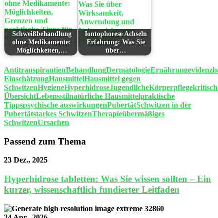
Schweißbehandlung
Iontophorese Achseln
ohne Medikamente:
Erfahrung: Was Sie
Möglichkeiten,…
über…
Antitranspirantien
Behandlung
Dermatologie
Ernährung
evidenzb
Einschätzung
Hausmittel
Hausmittel gegen
Schwitzen
Hygiene
Hyperhidrose
Jugendliche
Körperpflege
kritisch
Übersicht
Lebensstil
natürliche Hausmittel
praktische
Tipps
psychische auswirkungen
Pubertät
Schwitzen in der
Pubertät
starkes Schwitzen
Therapie
übermäßiges
Schwitzen
Ursachen
Passend zum Thema
23 Dez., 2025
Hyperhidrose tabletten: Was Sie wissen sollten – Ein
kurzer, wissenschaftlich fundierter Leitfaden
24 Apr., 2026