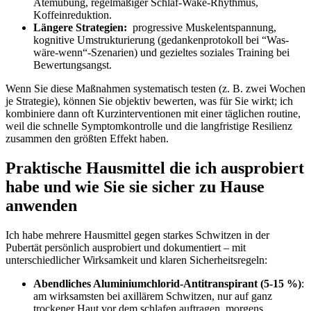
Atemübung,⁤ regelmäßiger ⁣Schlaf‑Wake‑Rhythmus,
Koffeinreduktion.
Längere ‌Strategien:
‍ progressive Muskelentspannung,
kognitive‍ Umstrukturierung (gedankenprotokoll bei ⁢“Was-
wäre-wenn“-Szenarien) und gezieltes soziales Training ​bei
⁤Bewertungsangst.
Wenn Sie diese Maßnahmen ⁤systematisch testen ‌(z. B. zwei Wochen
je ⁤Strategie), ​können Sie objektiv bewerten, was​ für Sie wirkt; ich
kombiniere⁢ dann ‌oft Kurzinterventionen mit einer täglichen routine,
weil‍ die ⁢schnelle ⁢Symptomkontrolle ‍und die langfristige Resilienz
⁢zusammen den⁢ größten Effekt‍ haben.
Praktische Hausmittel ⁣die ich ausprobiert
habe und ⁣wie Sie sie sicher zu Hause
⁣anwenden
Ich habe mehrere Hausmittel gegen starkes Schwitzen in der
Pubertät ⁣persönlich ausprobiert und dokumentiert – ⁢mit⁢
unterschiedlicher ⁤Wirksamkeit und klaren Sicherheitsregeln:
Abendliches Aluminiumchlorid-Antitranspirant‍ (5-15‍ %)
:
am wirksamsten⁢ bei​ axillärem Schwitzen, nur auf ganz
trockener Haut vor ⁢dem schlafen auftragen, morgens