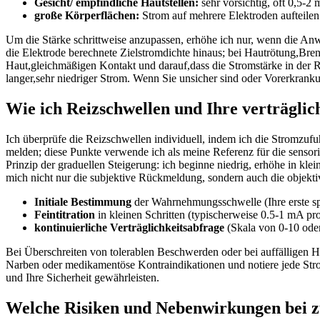
Gesicht/ empfindliche Hautstellen:
sehr ​vorsichtig, oft 0,5-2 
große Körperflächen:
Strom auf ‍mehrere Elektroden aufteilen
Um die ⁤Stärke ⁣schrittweise anzupassen, erhöhe ich nur, wenn die Anw
die Elektrode berechnete Zielstromdichte hinaus; bei⁣ Hautrötung,Brenn
Haut,gleichmäßigen Kontakt und darauf,dass die Stromstärke in der Rege
langer,sehr niedriger Strom. Wenn Sie unsicher ⁢sind oder Vorerkrank
Wie ich Reizschwellen und Ihre verträglich
Ich überprüfe die Reizschwellen individuell, ​indem ⁢ich die Stromzuf
melden; diese ⁤Punkte ⁢verwende ich als meine⁤ Referenz ‍für die senso
Prinzip der graduellen Steigerung: ich beginne niedrig, erhöhe in kle
mich nicht nur die subjektive Rückmeldung, sondern auch die objekt
Initiale Bestimmung
der Wahrnehmungsschwelle⁤ (Ihre erste s
Feintitration
in kleinen Schritten (typischerweise 0.5-1 mA pr
kontinuierliche Verträglichkeitsabfrage
(Skala von 0-10 oder
Bei Überschreiten ​von tolerablen Beschwerden oder bei auffälligen 
Narben oder medikamentöse Kontraindikationen und notiere jede Strom
‌und Ihre Sicherheit gewährleisten.
Welche Risiken und ⁢Nebenwirkungen bei zu