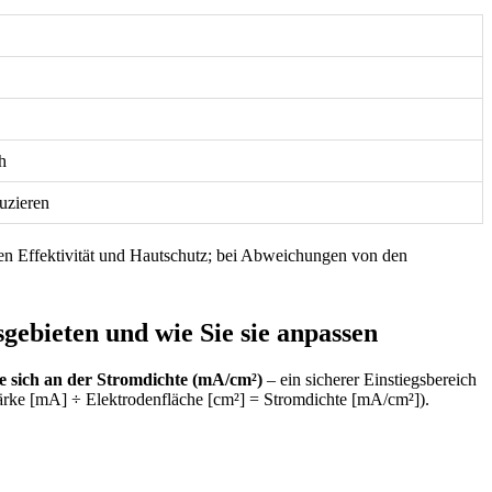
h
uzieren
hen Effektivität und Hautschutz; ​bei Abweichungen von den
ieten und wie ⁢Sie sie‍ anpassen
Sie sich an der Stromdichte (mA/cm²)
– ein sicherer Einstiegsbereich
stärke [mA] ÷ Elektrodenfläche [cm²] = Stromdichte [mA/cm²]).