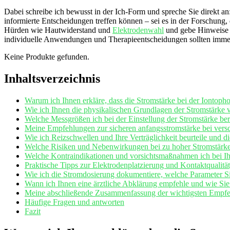
Dabei schreibe ich bewusst in der Ich‑Form und spreche Sie direkt a
informierte Entscheidungen treffen können – sei es in der Forschung, d
Hürden wie Hautwiderstand und
Elektrodenwahl
und gebe Hinweise z
individuelle Anwendungen und Therapieentscheidungen sollten immer
Keine Produkte gefunden.
Inhaltsverzeichnis
Warum ich Ihnen erkläre, dass ⁤die Stromstärke​ bei der Iontophor
Wie ich Ihnen die physikalischen Grundlagen der Stromstärke v
Welche Messgrößen ich bei der Einstellung der ​Stromstärke‍ be
Meine Empfehlungen zur sicheren anfangsstromstärke bei vers
Wie ich Reizschwellen und Ihre Verträglichkeit beurteile und d
Welche⁢ Risiken und‌ Nebenwirkungen bei zu hoher Stromstärke 
Welche Kontraindikationen und vorsichtsmaßnahmen ⁢ich bei Ihn
Praktische Tipps zur Elektrodenplatzierung und ‍Kontaktqualität,
Wie ich die Stromdosierung ​dokumentiere, welche Parameter Si
Wann ich Ihnen eine ärztliche Abklärung empfehle und wie Sie‍
Meine abschließende Zusammenfassung der wichtigsten Empfeh
Häufige Fragen und antworten
Fazit