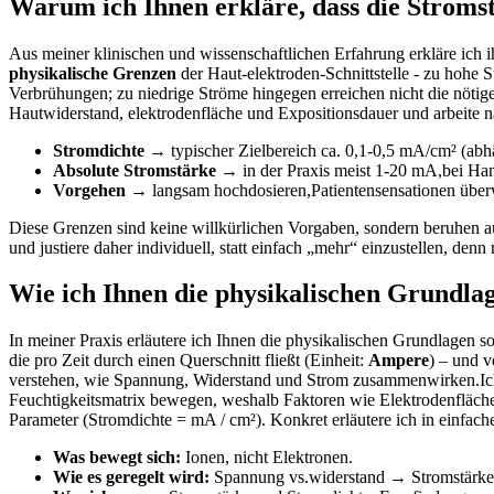
Warum ich Ihnen erkläre, dass die Stromstä
Aus meiner‌ klinischen und ​wissenschaftlichen ⁤Erfahrung erkläre ich
physikalische Grenzen
der Haut-elektroden-Schnittstelle -​ zu⁤ hoh
Verbrühungen; ⁣zu niedrige Ströme⁤ hingegen erreichen nicht die⁤ nöti
Hautwiderstand, elektrodenfläche und Expositionsdauer⁢ und arbeite na
Stromdichte
→ typischer ‌Zielbereich ca. 0,1-0,5 mA/cm² (abhä
Absolute Stromstärke
→ in der Praxis meist 1-20 mA,bei Hand
Vorgehen
→ langsam hochdosieren,Patientensensationen über
Diese Grenzen sind ⁢keine willkürlichen Vorgaben,⁣ sondern beruhen 
und justiere⁤ daher individuell, statt einfach „mehr“ einzustellen, denn
Wie⁣ ich Ihnen die physikalischen Grundlag
In meiner Praxis ⁣erläutere ich Ihnen die physikalischen Grundlagen s
die ‍pro Zeit durch einen Querschnitt fließt⁤ (Einheit:
Ampere
) – und v
verstehen, wie Spannung, Widerstand und ⁢Strom zusammenwirken.Ich 
Feuchtigkeitsmatrix bewegen, weshalb Faktoren wie Elektrodenfläche
Parameter (Stromdichte‍ = mA / cm²). Konkret erläutere ich in​ einfach
Was bewegt sich:
Ionen, nicht Elektronen.
Wie es geregelt wird:
Spannung vs.widerstand →⁤ Stromstärke