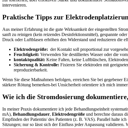
intervenieren.
Praktische Tipps zur ‍Elektrodenplatzierun
Aus meiner Erfahrung‍ ist die gute Wirksamkeit der ​eingestellten Str
sanft zu reinigen (kein reizendes Desinfektionsmittel), gespannte ode
Druck oder Luftblasen erhöhen den Widerstand und reduzieren die ef
Elektrodengröße:
​ der Kontakt soll proportional zur vorgese
Feuchtigkeit:
Verwenden Sie‍ destilliertes Wasser oder die vom 
kontaktqualität:
Keine Falten, keine Luftbläschen, Elektroden
Sicherung & Kontrolle:
Fixieren Sie⁢ elektroden mit geeigne
reproduzierbarkeit.
Wenn Sie diese Maßnahmen befolgen,⁤ erreichen Sie bei‍ gegebener Eins
stärkere Rötung bemerken-bei Unsicherheit orientiere ich mich immer a
Wie ich die Stromdosierung dokumentiere, 
In meiner Praxis dokumentiere ich jede Behandlungseinheit ⁤systemati
mA),
Behandlungsdauer
,
Elektrodengröße
und berechne daraus d
Empfinden der Patientin/ des Patienten (z. B. VAS). Parallel halte ich
Sitzungen; nur so lässt sich der Einfluss jeder Anpassung validieren. W