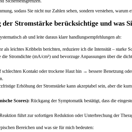
d Sicherheitsgrenzen.
ung, sodass Sie nicht nur Zahlen sehen, sondern verstehen, warum ein
der Stromstärke berücksichtige und was Sie
 systematisch ab und leite daraus klare handlungsempfehlungen ab:
 als leichtes Kribbeln berichten, reduziere ich die Intensität‌ – starke
 die Stromdichte ​(mA/cm²) und bevorzuge Anpassungen über die dichte,
 schlechten Kontakt oder trockene Haut ​hin → bessere Benetzung oder 
n.
fristige​ Erhöhung der Stromstärke kann akzeptabel sein, ‌aber die kumu
nische Scores):
Rückgang der⁢ Symptomatik bestätigt, dass die eingestel
Reaktion führt zur sofortigen Reduktion oder Unterbrechung der Thera
typischen Bereichen und was sie für mich bedeuten: