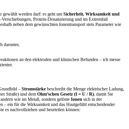
rär gewählt werden darf: es geht um
Sicherheit, Wirksamkeit und
pH-Verschiebungen, ⁣Protein‑Denaturierung und im Extremfall
 deshalb⁢ neben ⁤dem gewünschten Ionentransport stets Parameter wie
h darunter,
reaktionen an den elektroden und klinischen Befunden – ich messe
zienter.
 Grundbild –
Stromstärke
beschreibt⁣ die⁣ Menge elektrischer Ladung,
iner Straße) und‌ dem
Ohm’schen Gesetz (I = U / R)
, damit Sie
wandern wie im Metall, sondern gelöste
Ionen
sich in der
 – ein für die Wirksamkeit ⁢und das Hautgefühl entscheidender
ie es ⁤nachvollziehen und beurteilen können:​