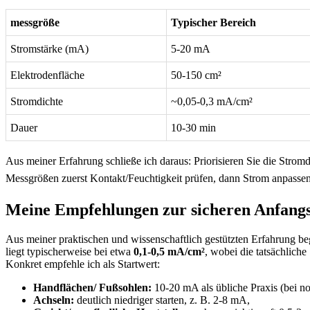
messgröße
Typischer Bereich
Stromstärke (mA)
5-20 mA
Elektrodenfläche
50-150 cm²
Stromdichte
~0,05-0,3 mA/cm²
Dauer
10-30 min
Aus⁣ meiner Erfahrung schließe ich daraus: Priorisieren Sie die Stro
Messgrößen zuerst‍ Kontakt/Feuchtigkeit prüfen, dann Strom ​anpasse
Meine Empfehlungen zur sicheren Anfangss
Aus meiner‍ praktischen und wissenschaftlich​ gestützten Erfahrung be
liegt typischerweise bei etwa
0,1-0,5 mA/cm²
, wobei die tatsächlich
Konkret empfehle ich als Startwert:
Handflächen/ Fußsohlen:
10-20 mA als übliche Praxis (bei no
Achseln:
deutlich niedriger starten, z. ⁢B.⁢ 2-8 mA,