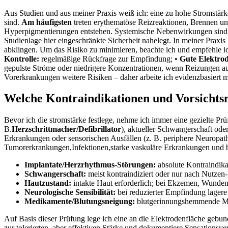
Aus Studien und aus meiner Praxis weiß ich: eine zu hohe⁣ Stromstärk
sind.
Am häufigsten
treten erythematöse⁣ Reizreaktionen, Brennen ‍un
Hyperpigmentierungen entstehen. Systemische Nebenwirkungen sind selt
Studienlage hier⁣ eingeschränkte Sicherheit nahelegt. In meiner Pra
abklingen. Um das Risiko zu minimieren, beachte ich und empfehle 
Kontrolle:
regelmäßige Rückfrage zur Empfindung; •
Gute Elektrod
gepulste Ströme oder niedrigere Konzentrationen, wenn Reizungen au
Vorerkrankungen ‌weitere Risiken – daher arbeite ich evidenzbasiert
Welche Kontraindikationen und Vorsichtsm
Bevor ich die stromstärke festlege, nehme ⁢ich immer eine⁣ gezielte Pr
B.
Herzschrittmacher/Defibrillator
), aktueller Schwangerschaft od
Erkrankungen oder ⁢sensorischen Ausfällen (z. B.‍ periphere Neuropat
Tumorerkrankungen,Infektionen,starke vaskuläre Erkrankungen und be
Implantate/Herzrhythmus‑Störungen:
absolute ⁢Kontraindik
Schwangerschaft:
meist kontraindiziert oder nur nach Nutze
Hautzustand:
⁢intakte Haut erforderlich; bei Ekzemen, Wunden 
Neurologische Sensibilität:
‌bei reduzierter Empfindung lagere
Medikamente/Blutungsneigung:
blutgerinnungshemmende Med
Auf Basis dieser Prüfung lege ich eine an die Elektrodenfläche gebund
zur tolerierten, aber effektiven Stärke und dokumentiere Sensationsv