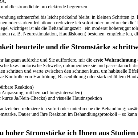
​mA,
 und die stromdichte pro elektrode begrenzen.
endung schmerzfrei bis leicht prickelnd bleibt: in kleinen Schritten (z.
en oder starken Irritationen reduziere ich sofort oder unterbreche die 
l wichtiger ist als die Behandlungszeit ‌- ein moderat höherer,gut toleri
ungen (z. B. Neurostimulation, Hautläsionen) bestehen, empfehle ich, 
keit beurteile ⁢und die Stromstärke schritt
uhr langsam⁣ aufdrehe und Sie auffordere, mir die
erste Wahrnehmung
rische bzw. motorische Schwelle, dokumentiere sie und passe danach die 
inen schritten und‌ warte zwischen den schritten kurz, um habituelle Ef
ive Kontrolle von Hautrötung, Blasenbildung oder stark ⁢erhöhtem Hau
pürbare Reaktion)
o Anpassung, mit beobachtungsintervallen)
 kurze Ja/Nein-Checks) und visuelle Hautinspektion
Hautzeichen reduziere ich sofort oder unterbreche die Behandlung; zus
stärke,⁤ Dauer⁢ und Ihre‍ Reaktion im Behandlungsprotokoll – so kann⁢
 hoher Stromstärke⁤ ich Ihnen aus Studien 