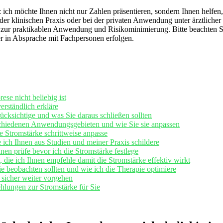
n: ich möchte Ihnen nicht nur Zahlen präsentieren, sondern Ihnen helf
er klinischen Praxis‍ oder bei⁣ der privaten Anwendung unter ärztlicher
ur praktikablen Anwendung und Risikominimierung. Bitte beachten Sie
 ⁣in Absprache mit Fachpersonen erfolgen.
ese nicht beliebig ist
erständlich erkläre
rücksichtige und was Sie daraus schließen sollten
chiedenen Anwendungsgebieten und ⁢wie​ Sie sie anpassen
ie Stromstärke schrittweise anpasse
ich Ihnen aus ⁤Studien und meiner Praxis schildere
en prüfe bevor ich die ⁢Stromstärke festlege
 ⁤die ich Ihnen empfehle damit die ⁤Stromstärke effektiv wirkt
e beobachten sollten und wie ich die Therapie optimiere
 sicher weiter vorgehen
lungen zur Stromstärke für Sie