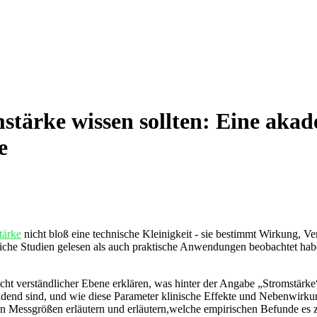
stärke wissen sollten: Eine akade
e
tärke
nicht bloß eine technische Kleinigkeit ‌- sie bestimmt Wirkung, V
liche Studien gelesen als auch praktische Anwendungen beobachtet ha
icht verständlicher Ebene erklären, ⁤was hinter⁣ der Angabe „Stromstärke
end sind, und wie diese Parameter klinische Effekte​ und Nebenwirkung
en Messgrößen erläutern und erläutern,welche empirischen Befunde es zu