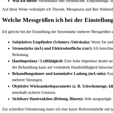
Was ich messe:
Stromstärke und Stromdichte, Empfindungs- un
Auf diese Weise verknüpfe ich Theorie, Messpraxis und Ihre Wahrnehm
Welche Messgrößen ich bei der Einstellung 
Ich gleiche bei der‌ Einstellung der​ Stromstärke mehrere Messgrößen
Subjektives Empfinden ⁢(Schmerz-/Störskala):
Wenn Sie mehr⁢
Stromstärke (mA) und Elektrodenfläche (cm²):
Ich berechne
Belastung.
Hautimpedanz / Leitfähigkeit:
Eine hohe Impedanz deutet auf
der Behandlung kann auf veränderte Hautleitfähigkeit hinweise
Behandlungsdauer und kumulative Ladung (mA·min):
Kurz
mehrere Sitzungen.
Objektive Wirksamkeitsparameter (z. B. Schwitzmenge, kli
innerhalb sicherer Grenzen.
Sichtbare ‍Hautreaktion (Rötung, Blasen):
Jede ausgeprägte 
Zur schnellen Orientierung nutze ich eine kurze Referenztabelle mit 