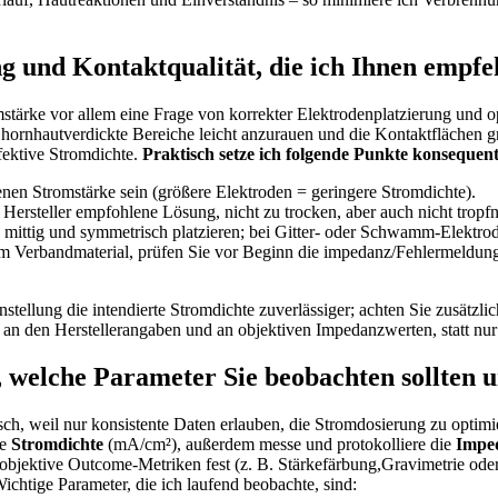
g und Kontaktqualität, die ich Ihnen empfe
omstärke vor allem eine Frage von korrekter Elektrodenplatzierung und o
r hornhautverdickte Bereiche leicht anzurauen und die Kontaktflächen gr
fektive Stromdichte.
Praktisch setze ich folgende Punkte konsequen
henen Stromstärke sein (größere Elektroden = geringere Stromdichte).
Hersteller empfohlene Lösung, nicht zu trocken, aber auch ⁤nicht tropf
 mittig und ⁢symmetrisch platzieren; bei Gitter- oder Schwamm-Elektr
tem Verbandmaterial, prüfen Sie vor Beginn die impedanz/Fehlermeldung
tellung die intendierte ​Stromdichte ‍zuverlässiger; achten Sie zusätzl
n den Herstellerangaben und‍ an objektiven Impedanzwerten, statt nur ⁤
⁤welche ⁤Parameter Sie beobachten sollten u
sch, weil nur konsistente Daten erlauben, die Stromdosierung zu optimi
ie
Stromdichte
(mA/cm²), außerdem ⁢messe und protokolliere die
Impe
⁣ objektive⁣ Outcome-Metriken fest (z. B. Stärkefärbung,Gravimetrie⁣ od
ichtige Parameter, ‌die ich laufend‌ beobachte, sind: