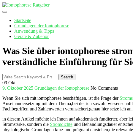
Skip
to
content
Startseite
Grundlagen der Iontophorese
Anwendung & Tipps
Geräte & Zubehör
Was Sie über iontophorese strom
verständliche Einführung für Si
Search
Search
for:
09
Okt.
9. Oktober 2025
Grundlagen der Iontophorese
No Comments
Wenn Sie sich mit iontophorese beschäftigen, ⁣ist die Frage der
Stroms
‍Auseinandersetzung mit dem Thema,bei der ich sowohl wissenschaft
Fachbegriffen und Zahlenwerten verunsichert.genau hier setze ich an.
in⁢ diesem Artikel möchte ich Ihnen auf akademisch fundierter, aber le
Stromstärke, sondern⁣ die
Stromdichte
‌und Behandlungsdauer entscheid
physiologische Grundlagen kurz und prägnant ⁢darstellen,die relevant