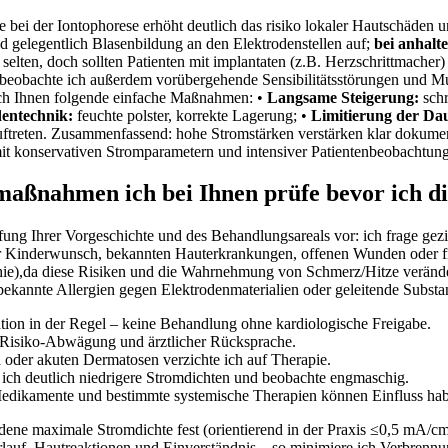
e bei der Iontophorese erhöht deutlich das⁣ risiko lokaler Hautschäden
d ⁤gelegentlich Blasenbildung an den Elektrodenstellen auf;
bei anhalte
en, doch sollten Patienten ‍mit implantaten (z.B. Herzschrittmacher) 
xis beobachte ich außerdem vorübergehende Sensibilitätsstörungen und 
ich Ihnen folgende einfache‌ Maßnahmen:
•
Langsame Steigerung:
schr
entechnik:
feuchte polster, korrekte Lagerung; •
Limitierung der Da
ftreten.
Zusammenfassend: hohe Stromstärken ⁢verstärken klar dokumen
 mit konservativen Stromparametern und intensiver Patientenbeobachtung
aßnahmen ich bei Ihnen prüfe bevor ich die
üfung Ihrer Vorgeschichte und des​ Behandlungsareals vor: ich frage gezie
er Kinderwunsch, bekannten Hauterkrankungen, offenen Wunden oder f
hie),da diese Risiken und die Wahrnehmung von Schmerz/Hitze verändern k
kannte Allergien gegen Elektrodenmaterialien oder geleitende Substan
ation in der Regel – keine Behandlung ohne kardiologische Freigabe.
n‑Risiko‑Abwägung und ärztlicher Rücksprache.
oder​ akuten ⁢Dermatosen verzichte ich auf Therapie.
 ich deutlich niedrigere Stromdichten und beobachte engmaschig.
ikamente und bestimmte systemische Therapien‌ können Einfluss‍ ha
ene maximale Stromdichte fest ⁤(orientierend in der Praxis ≤0,5 mA/cm²)
erlauf, Hautreaktionen und Einverständnis – so ​minimiere ich Verbrenn