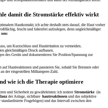
hle damit die Stromstärke effektiv wirkt
ptimalem Hautkontakt; ich achte deshalb stets darauf, die Haut vorher
oßflächig, feucht⁤ und faltenfrei⁣ aufzulegen, denn ungleichmäßiger
t um:
nass, um ‌Kurzschluss und Hautirritation zu vermeiden.
oden gleichmäßigen Druck aufbauen.
en ‌des Geräts⁣ und dokumentieren Sie Position/Spannung zur
ich auf Hautreaktionen und pausieren Sie, sobald Sie Brennen oder
an der ⁣eingestellten Milliampere-Zahl.
nd wie ich die Therapie optimiere
eren und Sicherheit zu gewährleisten: ich notiere
Stromstärke
⁣ (in
danz
der Anlage, sichtbare ⁣
hautreaktionen
und das subjektive
er standardisierte Fragebögen) und das Intervall zwischen den