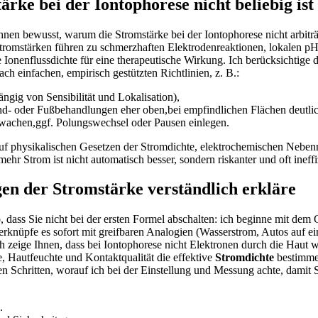
rke bei der Iontophorese nicht beliebig‍ ist
 ihnen bewusst, warum die Stromstärke‍ bei der Iontophorese nicht arbit
e Stromstärken führen zu schmerzhaften⁣ Elektrodenreaktionen, lokalen 
ge Ionenflussdichte für eine therapeutische ⁢Wirkung. Ich berücksichtige
ch einfachen, empirisch gestützten Richtlinien, z. B.:
ngig von Sensibilität und Lokalisation),
- ‍oder Fußbehandlungen eher oben,bei empfindlichen Flächen deutlic
wachen,ggf. Polungswechsel oder Pausen einlegen.
auf physikalischen Gesetzen der Stromdichte, elektrochemischen Neben
 mehr Strom ist nicht automatisch besser, sondern riskanter und oft ineffi
en der‌ Stromstärke verständlich erkläre
o, dass Sie nicht bei der ersten Formel abschalten: ich beginne mit dem
erknüpfe es sofort mit greifbaren Analogien (Wasserstrom, Autos auf e
zeige Ihnen, dass bei​ Iontophorese nicht Elektronen durch die Haut 
, Hautfeuchte und Kontaktqualität die effektive
Stromdichte
bestimmen
en Schritten, worauf ich bei der Einstellung und Messung achte, ​damit​ S
.