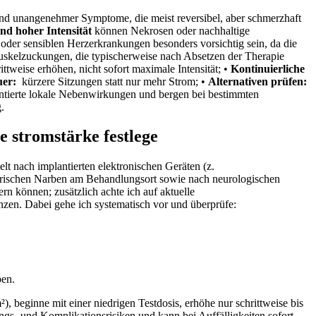
 und unangenehmer Symptome, die⁢ meist reversibel, aber schmerzhaft
nd⁣ hoher Intensität
‍können Nekrosen oder nachhaltige
oder ‌sensiblen Herzerkrankungen besonders vorsichtig sein, da die
Muskelzuckungen, die typischerweise nach Absetzen der Therapie
ittweise‍ erhöhen, nicht sofort maximale Intensität; •
Kontinuierliche
uer:
⁢ kürzere Sitzungen statt nur mehr Strom; •
Alternativen prüfen:
tierte lokale Nebenwirkungen und bergen bei bestimmten
.
 stromstärke festlege
lt nach ⁣implantierten elektronischen Geräten (z.
rischen Narben am Behandlungsort sowie⁢ nach neurologischen
önnen; zusätzlich achte ich⁤ auf ⁣aktuelle ​
zen. Dabei gehe ich systematisch vor und überprüfe:
ben.
, beginne mit einer niedrigen Testdosis, erhöhe nur​ schrittweise bis
ungs‑ und Komplikationsrisiken und kann bei Auffälligkeiten sofort