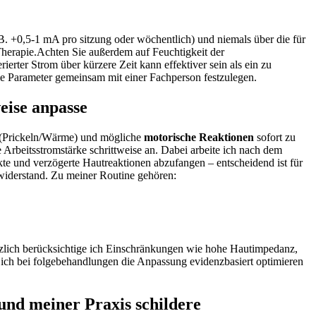
 B. +0,5-1 mA pro sitzung​ oder wöchentlich) und niemals über die für
Therapie.Achten Sie‍ außerdem auf Feuchtigkeit‍ der
erter Strom über kürzere Zeit kann effektiver sein als ⁢ein zu
die Parameter gemeinsam mit einer Fachperson festzulegen.
weise anpasse
(Prickeln/Wärme) und mögliche
motorische Reaktionen
sofort zu
Arbeitsstromstärke schrittweise⁣ an.​ Dabei arbeite ich nach dem
fekte und verzögerte Hautreaktionen abzufangen – entscheidend ist für
twiderstand. Zu meiner Routine gehören:
ätzlich berücksichtige ich Einschränkungen wie hohe Hautimpedanz,
 ich bei folgebehandlungen die Anpassung evidenzbasiert optimieren
und meiner Praxis schildere