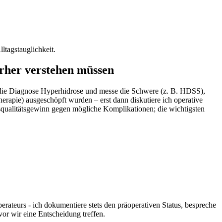
ltagstauglichkeit.
orher ​verstehen müssen
ich die‍ Diagnose Hyperhidrose und messe die Schwere (z. B. HDSS),
rapie) ausgeschöpft ⁤wurden – erst dann ​diskutiere⁣ ich operative‌
squalitätsgewinn ⁣gegen mögliche Komplikationen; die wichtigsten
ateurs ⁤-​ ich dokumentiere stets den ⁤präoperativen Status, bespreche‌
r wir ​eine⁢ Entscheidung treffen.