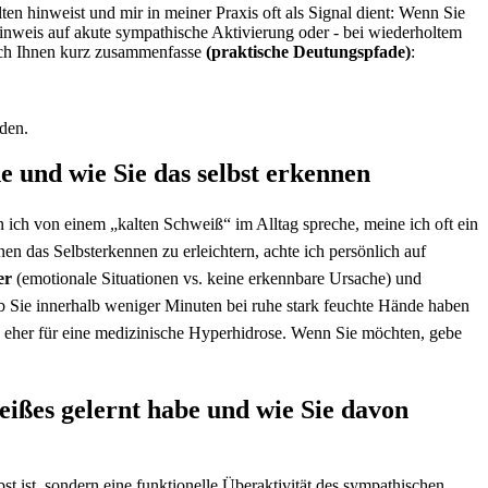
 hinweist⁢ und mir in‍ meiner Praxis oft als Signal dient:‍ Wenn Sie
 ⁣Hinweis auf akute sympathische Aktivierung oder -⁤ bei wiederholtem
ich Ihnen ⁤kurz ‌zusammenfasse⁤
(praktische⁢ Deutungspfade)
:
rden.
 und wie Sie ⁤das selbst ‌erkennen
nn ich ​von einem⁣ „kalten Schweiß“ im Alltag ⁣spreche, meine ich oft ein
hnen das Selbsterkennen zu erleichtern, achte ich persönlich auf
er
(emotionale Situationen vs. ⁢keine erkennbare​ Ursache) und
ob ⁤Sie innerhalb⁣ weniger Minuten bei ruhe stark feuchte⁣ Hände haben
 eher für eine medizinische‌ Hyperhidrose. Wenn Sie‍ möchten,⁤ gebe⁢
es ⁢gelernt‌ habe ⁢und wie Sie davon⁣
 ist, ⁢sondern eine funktionelle Überaktivität des sympathischen