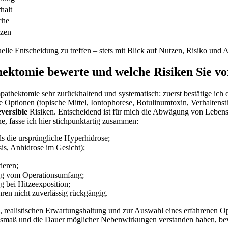
halt
che
tzen
lle Entscheidung zu treffen – stets mit Blick ‌auf Nutzen, Risiko und Al
ektomie‍ bewerte⁢ und ​welche ⁢Risiken Sie v
Sympathektomie ⁣sehr zurückhaltend und ⁣systematisch: zuerst ⁤bestätige 
Optionen (topische Mittel, Iontophorese, ⁢Botulinumtoxin,​ Verhaltensthe
eversible
Risiken. Entscheidend‍ ist⁢ für mich die Abwägung‍ von Leben
he, fasse ich hier stichpunktartig zusammen:
als die ursprüngliche Hyperhidrose;
is, Anhidrose im ‌Gesicht);
ieren;
ig vom Operationsumfang;
g bei Hitzeexposition;
ahren nicht zuverlässig rückgängig.
ng, realistischen Erwartungshaltung und zur Auswahl eines erfahrenen Oper
 Ausmaß ⁢und die Dauer⁤ möglicher Nebenwirkungen verstanden haben, bevo