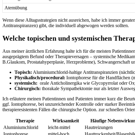
Atemübung
Wenn‍ diese Alltagsstrategien nicht ⁣ausreichen, habe ich immer gerate
Antitranspiranzen) gibt, ​die⁤ individuell abgewogen werden sollten.
Welche topischen und systemischen Therapie
Aus⁣ meiner ärztlichen Erfahrung halte ich für die⁣ meisten ‍Patientinnen
ausgeprägtem Befund oder⁤ Therapieversagen – systemische ‍Medikamen
⁣B.Glaukom, Prostatahyperplasie, Herzprobleme), Schwangerschaft ⁣und p
Topisch:
Aluminiumchlorid-haltige Antitranspiranzien ‍(nächtlic
Physikalisch/procedural:
Iontophorese ⁤für ​die Handflächen (m
systemisch:
⁤ orale Anticholinergika⁢ wie Glycopyrrolat oder O
Chirurgisch:
thorakale Sympathektomie nur als letzter‌ Auswe
Ich⁣ erläutere meinen Patientinnen‌ und⁤ Patienten​ immer ‌kurz die ‌
ggf. Iontophorese, bei unzureichender⁣ Kontrolle oder starker Beeintr
therapieresistenten​ Fällen die chirurgische Option. zur schnellen Orien
Therapie
Wirksamkeit
Häufige Nebenwirku
Aluminiumchlorid
leicht-mittel
Hautreizungen
Iontophorese
mittel-hoch
Hauttrockenheit/Blasenbi