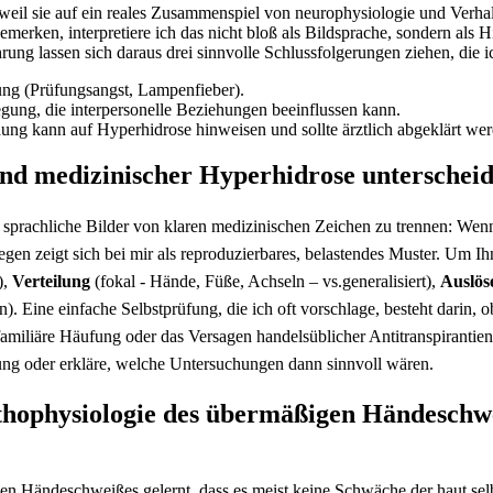
l ⁣sie auf ein reales Zusammenspiel von neurophysiologie und Verhalten
emerken, interpretiere⁢ ich das nicht bloß ‍als Bildsprache, sondern als
ng ‌lassen sich daraus⁤ drei sinnvolle ⁢Schlussfolgerungen⁢ ziehen, die 
ung (Prüfungsangst, ​Lampenfieber).
ung, ‍die interpersonelle ⁤Beziehungen ​beeinflussen kann.
dung kann auf Hyperhidrose hinweisen⁣ und⁣ sollte ärztlich abgeklärt we
nd medizinischer​ Hyperhidrose ⁣unterscheide
t, sprachliche‍ Bilder⁣ von klaren⁢ medizinischen Zeichen zu ​trennen:‌ We
gegen​ zeigt sich bei mir als reproduzierbares, belastendes‍ Muster. Um I
),
Verteilung
(fokal -‌ Hände,​ Füße, Achseln – vs.generalisiert),
Auslös
 Eine⁤ einfache⁢ Selbstprüfung, die⁤ ich oft vorschlage, besteht darin,⁢ 
 familiäre Häufung oder das Versagen handelsüblicher Antitranspirantien
lung oder erkläre, welche‌ Untersuchungen ‌dann sinnvoll‍ wären.
hophysiologie ⁣des‌ übermäßigen Händeschweiß
en Händeschweißes gelernt, dass es meist keine Schwäche der haut selbst