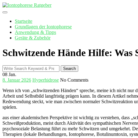
Skip
to
content
Startseite
Grundlagen der Iontophorese
Anwendung & Tipps
Geräte & Zubehör
Schwitzende Hände Hilfe: Was S
Search
Search
for:
08
Jan.
8. Januar 2026
Hyperhidrose
No Comments
Wenn⁤ ich von „schwitzenden ⁣Händen“ ⁣spreche, meine ich ‍nicht ​nur di
Arbeit und Selbstbild ​langfristig prägen kann. In diesem ⁢Artikel nehm
Redewendung steckt,⁤ wie man zwischen normaler ‍Schwitzreaktion ⁣u
spielen.
aus ⁣einer ‍akademischen⁢ Perspektive‍ ist wichtig zu verstehen, dass
Schweißproduktion, meist durch⁤ Aktivität‍ des sympathischen Nervensy
‌psychosoziale Belastung führt zu mehr Schwitzen und umgekehrt. Deshal
Therapien (lokale ⁣Behandlungen, ⁣Iontophorese, Botulinumtoxin, system