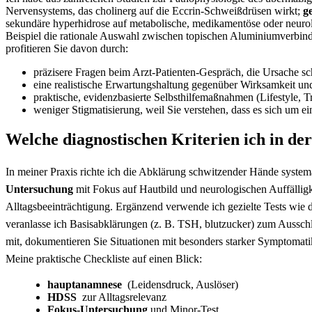
Nervensystems, ​das cholinerg auf die Eccrin-Schweißdrüsen wirkt;
g
sekundäre⁣ hyperhidrose auf ⁣metabolische, medikamentöse oder ‌neurolo
Beispiel die rationale Auswahl ⁣zwischen topischen Aluminiumverbind
profitieren Sie davon⁢ durch:
präzisere Fragen beim Arzt-Patienten-Gespräch, die Ursache sc
eine⁤ realistische Erwartungshaltung ⁢gegenüber Wirksamkeit u
praktische, evidenzbasierte ⁤Selbsthilfemaßnahmen​ (Lifestyle,
weniger Stigmatisierung, weil Sie ​verstehen, ⁣dass es⁤ sich u
Welche ⁤diagnostischen ⁢Kriterien ich in der
In ⁣meiner Praxis⁢ richte ich die ‌Abklärung schwitzender Hände systema
Untersuchung
mit Fokus auf Hautbild und⁢ neurologischen ​Auffällig
Alltagsbeeinträchtigung. Ergänzend verwende ich ​gezielte ‌Tests​ wie 
veranlasse ich Basisabklärungen (z. ​B. TSH, blutzucker) zum Ausschlu
mit, dokumentieren Sie ‍Situationen mit besonders ⁤starker⁢ Symptomati
Meine praktische Checkliste auf einen Blick:
hauptanamnese
‌ (Leidensdruck, Auslöser)
HDSS
‌ zur​ Alltagsrelevanz
Fokus‑Untersuchung
und Minor‑Test