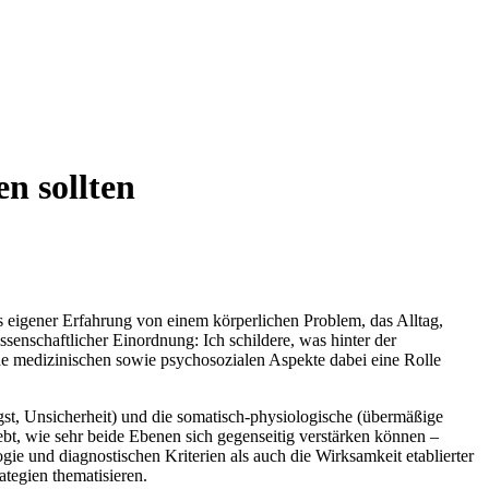
n sollten
s⁢ eigener Erfahrung von einem körperlichen Problem, das‍ Alltag,
issenschaftlicher Einordnung: Ich ‌schildere, was hinter der
he medizinischen sowie psychosozialen Aspekte dabei eine Rolle
Angst, Unsicherheit) und die somatisch-physiologische (übermäßige
bt, wie sehr beide Ebenen sich ⁣gegenseitig ‌verstärken können –
 und​ diagnostischen Kriterien als⁤ auch die Wirksamkeit ​etablierter⁤
ategien thematisieren.