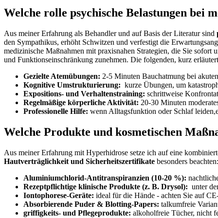
Welche rolle psychische ⁣Belastungen‍ bei 
Aus meiner​ Erfahrung als ⁢Behandler ⁣und auf Basis der Literatur‌ sind
den Sympathikus, ‌erhöht ⁣Schwitzen ⁤und verfestigt die Erwartungsangs
⁣medizinische Maßnahmen mit praxisnahen Strategien, die Sie sofort ​u
und Funktionseinschränkung zunehmen. Die folgenden, ⁤kurz erläuterte
Gezielte Atemübungen:
‌2-5 Minuten Bauchatmung bei⁤ akute
Kognitive Umstrukturierung:
⁤ kurze ​Übungen, um katastroph
Expositions- und ​Verhaltenstraining:
schrittweise Konfrontati
Regelmäßige körperliche Aktivität:
20-30‌ Minuten moderates 
Professionelle‍ Hilfe:
wenn Alltagsfunktion oder‌ Schlaf⁢ leide
Welche Produkte ‌und kosmetischen⁣ Maßna
Aus meiner Erfahrung mit Hyperhidrose setze ich auf eine kombinierte
Hautverträglichkeit⁤ und Sicherheitszertifikate
besonders ⁢beachten
Aluminiumchlorid-Antitranspiranzien ⁣(10-20 ⁤%):
nachtliche
Rezeptpflichtige⁣ klinische Produkte (z. ‌B. Drysol):
⁣ unter d
Iontophorese-Geräte:
ideal für die⁣ Hände ​-⁢ achten Sie auf 
Absorbierende ‍Puder & Blotting-Papers:
​talkumfreie ⁣Varia
griffigkeits- und Pflegeprodukte:
‌alkoholfreie Tücher, ⁢nicht