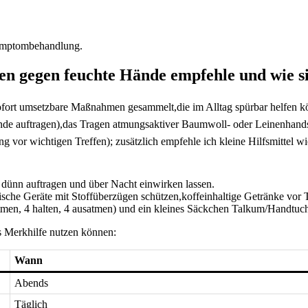
 Symptombehandlung. ​
en ‌gegen feuchte Hände ​empfehle und wie s
sofort ⁤umsetzbare Maßnahmen​ gesammelt,die im Alltag spürbar helfen k
ände​ auftragen),das Tragen atmungsaktiver Baumwoll- oder ‍Leinenhand
⁢vor wichtigen Treffen); ‌zusätzlich empfehle ⁤ich kleine Hilfsmittel 
dünn auftragen ​und ‌über⁣ Nacht einwirken lassen.
nische Geräte mit Stoffüberzügen schützen,koffeinhaltige ​Getränke vor
en, 4 halten, 4 ausatmen)​ und ein ‌kleines Säckchen⁤ Talkum/Handtuc
s⁤ Merkhilfe ⁢nutzen können:​
Wann
Abends
Täglich