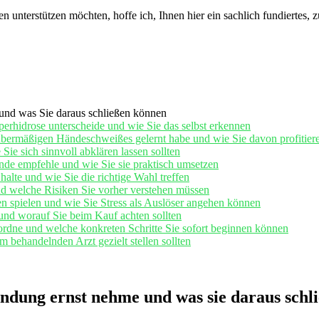
⁤unterstützen ​möchten,⁤ hoffe‌ ich, Ihnen hier‍ ein sachlich fundiertes
und was ‌Sie daraus schließen können
rhidrose‍ unterscheide und wie Sie ‌das selbst erkennen
s übermäßigen Händeschweißes gelernt habe und wie Sie davon profitier
 Sie ⁣sich sinnvoll abklären lassen sollten
ände empfehle und wie Sie sie praktisch ⁤umsetzen
te⁢ und wie Sie die ⁤richtige Wahl treffen
d‍ welche Risiken Sie vorher verstehen müssen
n spielen und wie Sie Stress als ‌Auslöser angehen können
nd worauf Sie beim Kauf achten‌ sollten
dne und ⁣welche konkreten Schritte Sie sofort‍ beginnen können
behandelnden Arzt gezielt stellen sollten
dung ernst nehme und ⁤was sie daraus schl