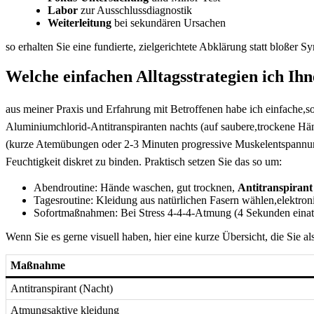
Labor
zur Ausschlussdiagnostik
Weiterleitung
‍bei‌ sekundären‍ Ursachen
so erhalten⁢ Sie eine fundierte, ⁤zielgerichtete⁣ Abklärung statt bloßer
Welche einfachen Alltagsstrategien ich Ihn
aus meiner ‌Praxis und Erfahrung ‍mit Betroffenen habe ich einfache,
⁤Aluminiumchlorid-Antitranspiranten ‌nachts (auf saubere,trockene H
(kurze Atemübungen⁢ oder⁢ 2-3 Minuten⁣ progressive Muskelentspannung 
Feuchtigkeit diskret⁤ zu binden. Praktisch setzen Sie das so​ um:⁤
Abendroutine: Hände waschen, gut⁤ trocknen,
Antitranspirant
Tagesroutine:​ Kleidung aus natürlichen ⁢Fasern wählen,elektro
Sofortmaßnahmen: Bei Stress 4-4-4-Atmung ​(4‍ Sekunden einatm
Wenn ‌Sie es ‌gerne visuell haben,⁣ hier eine​ kurze Übersicht, die Sie ⁣al
Maßnahme
Antitranspirant (Nacht)
Atmungsaktive kleidung