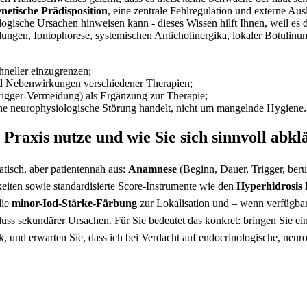
enetische Prädisposition
, eine ‍zentrale Fehlregulation⁤ und ‌externe⁢ A
gische Ursachen hinweisen kann ‌- dieses Wissen hilft Ihnen, ⁣weil​ es 
ungen, Iontophorese,⁢ systemischen Anticholinergika, lokaler Botulinu
hneller einzugrenzen;
nd Nebenwirkungen‌ verschiedener Therapien;
 Trigger-Vermeidung) als Ergänzung zur Therapie;
m eine neurophysiologische Störung handelt, nicht um mangelnde Hygiene.
 Praxis nutze und wie Sie ​sich ​sinnvoll abkl
tisch, aber ⁢patientennah aus:⁢
Anamnese
(Beginn, Dauer, ‌Trigger, beru
keiten sowie‌ standardisierte Score-Instrumente wie den
Hyperhidrosis ⁤
die
minor-Iod-Stärke-Färbung
zur Lokalisation​ und – wenn verfügbar​
ss sekundärer Ursachen. ‌Für‌ Sie⁢ bedeutet das⁣ konkret: bringen Sie‌
k, und erwarten Sie, ⁤dass ich bei‌ Verdacht auf endocrinologische,⁣ neu