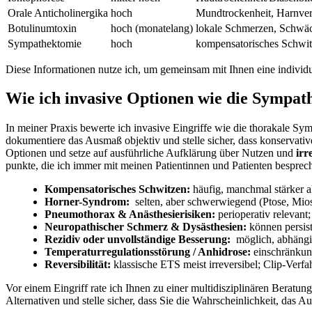
Orale Anticholinergika
hoch
Mundtrockenheit, Harnver
Botulinumtoxin
hoch (monatelang)
lokale Schmerzen, Schwä
Sympathektomie
hoch
kompensatorisches Schwi
Diese ⁢Informationen nutze ich, um gemeinsam mit Ihnen eine​ individue
Wie ich invasive Optionen ⁤wie ​die Sympath
In meiner Praxis bewerte⁢ ich invasive⁤ Eingriffe‌ wie die thorakale 
dokumentiere das Ausmaß objektiv ​und stelle sicher, dass konservative 
Optionen und setze auf ausführliche Aufklärung über⁣ Nutzen und
irr
punkte, die​ ich immer mit meinen Patientinnen und Patienten ⁣besprec
Kompensatorisches Schwitzen:
‌häufig, manchmal ⁤stärker 
Horner-Syndrom:
​ selten, aber schwerwiegend (Ptose, Mios
Pneumothorax⁤ & Anästhesierisiken:
perioperativ⁤ relevant;
Neuropathischer⁤ Schmerz ‍&⁢ Dysästhesien:
können persist
Rezidiv ⁣oder ⁤unvollständige Besserung:
⁤ möglich, abhäng
Temperaturregulationsstörung​ / ⁢Anhidrose:
‍einschränkun
Reversibilität:
⁢klassische⁢ ETS meist irreversibel; Clip-Verf
Vor einem Eingriff rate⁤ ich⁣ Ihnen⁢ zu einer multidisziplinären Beratu
Alternativen und ⁤stelle sicher, dass Sie die Wahrscheinlichkeit, das