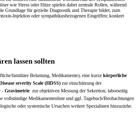
uslöser wie Stress‍ oder Hitze spielen dabei zentrale​ Rollen, während
die Grundlage für⁢ gezielte Diagnostik und Therapie bildet, zum
mtoxin-Injektion oder sympathikusbezogenen ​Eingriffen; konkret
ären lassen sollten
fliche/familiäre‍ Belastung, ⁣Medikamente),⁢ eine kurze
körperliche
Disease severity Scale (HDSS)
zur ⁣einschätzung der
 -⁤
Gravimetrie
⁤ zur‌ objektiven⁣ Messung ​der Sekretion; laborseitig
 eine vollständige Medikamentenliste und ggf. Tagebuch/Beobachtungen⁢
rologische oder systemische Ursachen weitere Spezialisten​ hinzuziehe.