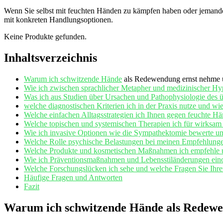
Wenn ‍Sie selbst mit feuchten Händen zu kämpfen haben⁢ oder⁤ jemanden 
mit ⁣konkreten Handlungsoptionen.
Keine Produkte gefunden.
Inhaltsverzeichnis
Warum ich ‍
schwitzende Hände
​ als Redewendung ernst nehme ⁤
Wie⁤ ich zwischen sprachlicher Metapher und medizinischer Hype
Was⁤ ich ‌aus Studien ⁣über⁣ Ursachen und Pathophysiologie de
welche diagnostischen‌ Kriterien ich​ in der⁤ Praxis nutze und wie⁤
Welche einfachen Alltagsstrategien ⁤ich Ihnen gegen ⁢feuchte H
Welche topischen und systemischen Therapien ich für wirksam hal
Wie ⁤ich invasive Optionen wie die Sympathektomie‍ bewerte un
Welche Rolle psychische ⁣Belastungen ​bei ⁢meinen Empfehlunge
Welche Produkte ‌und‍ kosmetischen Maßnahmen ich empfehle u
Wie ich Präventionsmaßnahmen und⁤ Lebensstiländerungen ‌einor
Welche Forschungslücken ich sehe und welche Fragen Sie Ihrem 
Häufige Fragen‌ und Antworten
Fazit
Warum ich schwitzende ⁢Hände als Redewen