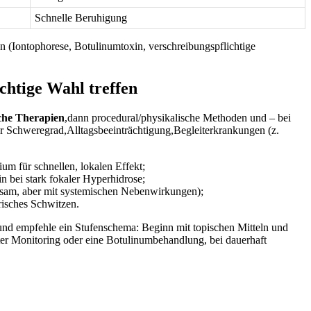
Schnelle Beruhigung
en (Iontophorese, Botulinumtoxin,‍ verschreibungspflichtige
ichtige Wahl treffen
che ‌Therapien
,dann procedural/physikalische Methoden​ und – bei
er ⁤Schweregrad,Alltagsbeeinträchtigung,Begleiterkrankungen (z.
um ⁤für schnellen, lokalen Effekt;
 ⁣bei stark fokaler‌ Hyperhidrose;
irksam, aber mit systemischen Nebenwirkungen);
risches Schwitzen.
 ‍und empfehle ein Stufenschema: ‌Beginn mit topischen Mitteln und
nter⁤ Monitoring oder eine Botulinumbehandlung, bei dauerhaft