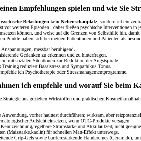
meinen Empfehlungen spielen und wie Sie‌ Str
psychische Belastungen kein Nebenschauplatz
,‌ sondern⁤ oft ein zen
t vor weiteren Episoden ⁣- daher fließen psychische Interventionen in j
msetzen können, und⁢ weise‌ auf die Grenzen⁤ von Selbsthilfe hin, damit 
n Punkte haben‌ sich bei meinen Patientinnen und⁣ Patienten als besond
n Anspannungen, messbar beruhigend.
isierende Gedanken⁤ zu‌ erkennen und zu hinterfragen.
on mit sozialen Situationen​ zur‌ Reduktion​ der Angstspirale.
Training ⁣reduziert Basalstress‍ und Sympathikus-Tonus.
n,empfehle ich ⁣Psychotherapie oder Stressmanagementprogramme.
hmen ‍ich empfehle und worauf Sie beim Ka
 Strategie aus ‍gezielten Wirkstoffen ‌und praktischen ‍Kosmetikmaßnah
:
 Anwendung, vorher hauttest‍ durchführen;‍ wirksam, aber reizpotenziel
ermatologischer Aufsicht ‌einsetzen, ⁢wenn OTC-Produkte⁤ versagen.
CE-Kennzeichnung,regelbare Stromstärke und Akkulaufzeit; nicht geeigne
nten (Maisstärke,kaolin)‍ für ⁤schnellen Matt-Effekt unterwegs.
 fettende Grip-Gels‌ sowie barrierestärkende Handcremes (Ceramide),​ um 