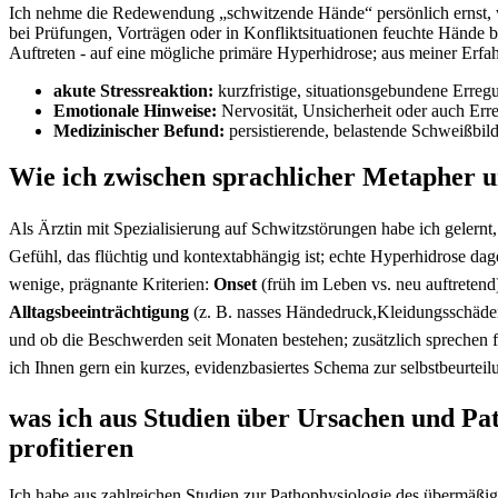
Ich nehme die Redewendung​ „schwitzende Hände“ persönlich‍ ernst, wei
bei⁤ Prüfungen, Vorträgen oder in‌ Konfliktsituationen​ feuchte Hände b
Auftreten -‍ auf eine mögliche primäre Hyperhidrose; aus meiner Erfahru
akute Stressreaktion:
kurzfristige, ⁢situationsgebundene Erreg
Emotionale Hinweise:
Nervosität, Unsicherheit oder auch Erreg
Medizinischer Befund:
persistierende, belastende​ Schweißbil
Wie ich zwischen⁤ sprachlicher ‍Metapher u
Als Ärztin ⁢mit‌ Spezialisierung⁣ auf⁤ Schwitzstörungen habe ich‍ gelern
Gefühl, das⁢ flüchtig⁢ und⁤ kontextabhängig ist; ​echte Hyperhidrose da
‍wenige, prägnante ⁤Kriterien:‍
Onset
(früh im Leben‌ vs. ⁤neu ‌auftretend
Alltagsbeeinträchtigung
(z. B.‍ nasses Händedruck,Kleidungsschäden).
und ob ​die ​Beschwerden‍ seit Monaten bestehen; zusätzlich sprechen‍
ich Ihnen gern ein⁤ kurzes, evidenzbasiertes ‌Schema zur​ selbstbeurtei
was ich aus Studien über Ursachen ⁤und Pat
profitieren
Ich habe aus zahlreichen​ Studien zur Pathophysiologie des übermäßig