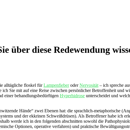
ie über diese Redewendung wisse
e alltägliche floskel für
Lampenfieber
​ oder
Nervosität
– ich⁣ spreche au
e​ ich Sie mit auf eine Reise ⁣zwischen persönlicher ‍Betroffenheit und w
nd einer behandlungsbedürftigen‌
Hyperhidrose
⁣unterscheidet und welc
 „schwitzende ⁤Hände“ zwei Ebenen hat: die sprachlich-metaphorische ​(
stems und der ekkrinen Schweißdrüsen).‌ Als Betroffener habe ich ⁤erle
b werde ich ⁢in den ​folgenden‍ abschnitten sowohl ⁣die Pathophysiologie
ische​ Optionen,‌ operative verfahren)⁣ und ‌praktische ⁤Bewältigungsstr