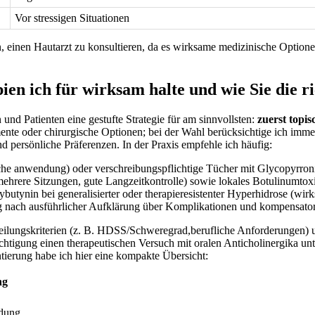
Vor stressigen Situationen
n, ⁣einen Hautarzt‍ zu konsultieren, da ‍es wirksame medizinische Option
n ich ‍für wirksam⁤ halte und wie ⁤Sie die r
 und⁤ Patienten⁢ eine gestufte Strategie für‍ am sinnvollsten:
zuerst topis
te‌ oder chirurgische⁤ Optionen; bei der‌ Wahl berücksichtige ich imm
ersönliche Präferenzen. ⁤In der Praxis empfehle ⁢ich⁣ häufig:⁢
he anwendung) ⁤oder​ verschreibungspflichtige ‌Tücher mit Glycopyrroni
ehrere Sitzungen, ⁣gute ⁣Langzeitkontrolle) sowie lokales Botulinumtoxin
xybutynin bei ‌generalisierter oder therapieresistenter Hyperhidrose (w
g​ nach ausführlicher Aufklärung über Komplikationen und kompensato
Beurteilungskriterien (z. B. HDSS/Schweregrad,berufliche Anforderungen)
ächtigung einen therapeutischen Versuch mit⁢ oralen Anticholinergika u
tierung⁢ habe ⁢ich hier eine kompakte ⁢Übersicht:
ng
ldung