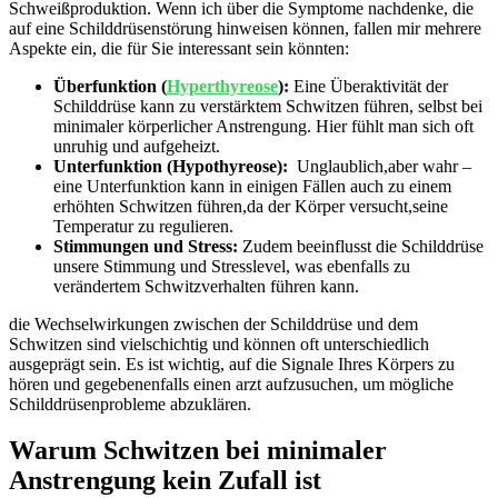
Schweißproduktion. Wenn ich über⁢ die Symptome​ nachdenke, die
‍auf eine Schilddrüsenstörung hinweisen⁤ können, ​fallen ⁣mir mehrere
Aspekte ein, die‌ für Sie⁣ interessant sein könnten:
Überfunktion (
Hyperthyreose
):
Eine‌ Überaktivität der
Schilddrüse kann zu verstärktem ⁢Schwitzen führen, ‍selbst⁤ bei
minimaler körperlicher Anstrengung. Hier fühlt⁢ man sich ‌oft
⁢unruhig und aufgeheizt.
Unterfunktion (Hypothyreose):
​ Unglaublich,aber wahr –
eine Unterfunktion kann in einigen Fällen auch⁤ zu ⁢einem
erhöhten ‌Schwitzen ⁣führen,da​ der Körper versucht,seine
Temperatur ‍zu regulieren.
Stimmungen und Stress:
‌Zudem beeinflusst die Schilddrüse
unsere Stimmung und ‌Stresslevel, was ebenfalls⁤ zu
verändertem Schwitzverhalten ​führen kann.
die Wechselwirkungen zwischen der ‍Schilddrüse ⁤und dem
Schwitzen sind ‌vielschichtig und ​können oft unterschiedlich⁢
ausgeprägt sein. Es ⁤ist wichtig, auf ‌die Signale Ihres Körpers zu
⁢hören und gegebenenfalls einen arzt aufzusuchen, ⁢um mögliche
Schilddrüsenprobleme abzuklären.
Warum Schwitzen bei minimaler
‌Anstrengung‍ kein ​Zufall ​ist