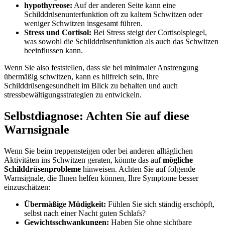
hypothyreose:
Auf der anderen ‌Seite kann ⁢eine‌
Schilddrüsenunterfunktion oft⁢ zu kaltem ⁤Schwitzen oder
‌weniger ⁣Schwitzen insgesamt⁢ führen.
Stress und⁢ Cortisol:
‌Bei Stress steigt ‌der Cortisolspiegel,
was sowohl die Schilddrüsenfunktion als⁢ auch das⁣ Schwitzen
beeinflussen kann.
Wenn Sie⁤ also feststellen, dass sie bei minimaler Anstrengung
⁢übermäßig schwitzen, kann es hilfreich sein, Ihre
Schilddrüsengesundheit im Blick zu behalten und auch
‌stressbewältigungsstrategien zu entwickeln.
Selbstdiagnose: Achten⁢ Sie auf diese
Warnsignale
Wenn Sie beim treppensteigen oder bei anderen alltäglichen
Aktivitäten ins Schwitzen geraten, könnte das auf
mögliche
Schilddrüsenprobleme
hinweisen. ⁢Achten Sie auf⁣ folgende⁣
Warnsignale, ⁤die Ihnen ‌helfen ⁢können, Ihre Symptome besser
einzuschätzen:
Übermäßige Müdigkeit:
Fühlen⁣ Sie sich ständig ⁣erschöpft, ​
selbst nach ⁢einer Nacht guten​ Schlafs?
Gewichtsschwankungen:
Haben Sie ohne sichtbare