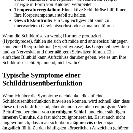
Energie in Form‍ von​ Kalorien​ verarbeitet.
Temperaturregulation:
Eine⁤ aktive Schilddrüse hilft Ihnen,
Ihre ⁣Körpertemperatur stabil zu halten.
Gewichtskontrolle:
⁣Ein Ungleichgewicht kann⁢ zu
unerwartetem Gewichtsverlust⁣ oder‌ -zunahme führen.
Wenn die ‌Schilddrüse zu⁣ wenig Hormone produziert
(Hypothyreose), fühlen ⁢sie sich oft müde und antriebslos; hingegen
kann eine Überproduktion (Hyperthyreose)⁣ das Gegenteil bewirken
und‍ zu Nervosität und übermäßigem ⁢Schwitzen ‌führen. Ein
einfaches Blutbild kann Aufschluss ‌darüber ​geben, wie es⁢ um Ihre
Schilddrüse steht.​ Spannend, nicht⁢ wahr?
Typische Symptome einer
Schilddrüsenüberfunktion
Wenn ich über die ​Symptome⁢ nachdenke, die​ auf⁤ eine
Schilddrüsenüberfunktion hinweisen können, wird schnell klar, dass
diese oft recht diffus sind, aber⁣ dennoch ziemlich einprägsam.Viele
Betroffene berichten von
unruhigem Schlaf
⁣ und einer ständigen
inneren Unruhe
, die fast ‍nicht zu ignorieren ist.⁢ Es ‍ist auch nicht⁣
ungewöhnlich,‌ dass man sich übermäßig
nervös
oder sogar
ängstlich
fühlt.‌ Zu den ​häufigsten körperlichen Anzeichen gehören: