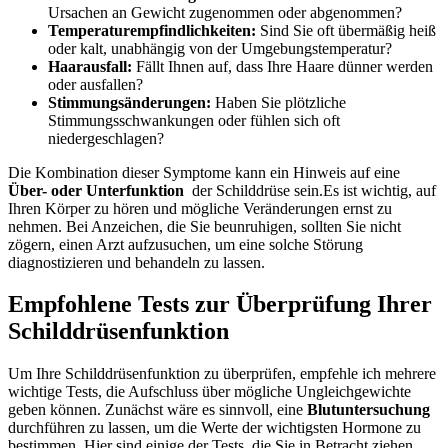
Ursachen an⁢ Gewicht zugenommen oder abgenommen?
Temperaturempfindlichkeiten:
Sind Sie oft übermäßig heiß
⁢oder kalt, unabhängig von der Umgebungstemperatur?
Haarausfall:
Fällt Ihnen auf, dass⁤ Ihre ⁢Haare dünner‍ werden
oder ausfallen?
Stimmungsänderungen:
Haben Sie plötzliche
Stimmungsschwankungen oder fühlen sich oft
niedergeschlagen?
Die⁤ Kombination dieser Symptome​ kann⁤ ein Hinweis auf eine ⁢
Über- oder ⁣Unterfunktion
⁢ der⁢ Schilddrüse‍ sein.Es⁣ ist wichtig, auf
Ihren Körper zu hören ⁣und mögliche Veränderungen ernst zu⁣
nehmen. Bei Anzeichen, die Sie beunruhigen, ⁤sollten Sie nicht
zögern, ⁣einen Arzt aufzusuchen,​ um eine solche Störung
diagnostizieren und behandeln⁤ zu lassen.
Empfohlene Tests zur Überprüfung Ihrer
Schilddrüsenfunktion
Um Ihre⁣ Schilddrüsenfunktion⁢ zu überprüfen, empfehle ich ‍mehrere
wichtige Tests, die ​Aufschluss über mögliche Ungleichgewichte
geben können. Zunächst wäre es⁣ sinnvoll, ⁢eine
Blutuntersuchung
durchführen zu lassen, um ‍die Werte​ der wichtigsten Hormone zu
bestimmen. Hier​ sind einige der Tests, die Sie ‍in Betracht ziehen