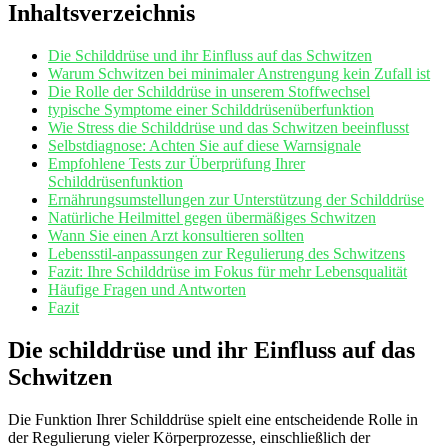
Inhaltsverzeichnis
Die Schilddrüse und ihr Einfluss auf​ das Schwitzen
Warum⁢ Schwitzen bei⁤ minimaler⁣ Anstrengung kein Zufall ist
Die Rolle der Schilddrüse in unserem Stoffwechsel
typische Symptome einer Schilddrüsenüberfunktion
Wie⁣ Stress die Schilddrüse und das Schwitzen beeinflusst
Selbstdiagnose: Achten Sie‌ auf⁣ diese Warnsignale
Empfohlene Tests ​zur‌ Überprüfung Ihrer
Schilddrüsenfunktion
Ernährungsumstellungen⁤ zur‍ Unterstützung ⁣der ⁣Schilddrüse
Natürliche Heilmittel gegen übermäßiges Schwitzen
Wann Sie einen Arzt konsultieren​ sollten
Lebensstil-anpassungen zur Regulierung des Schwitzens
Fazit: Ihre Schilddrüse im‍ Fokus ‌für mehr Lebensqualität
Häufige​ Fragen und Antworten
Fazit
Die​ schilddrüse und‍ ihr‌ Einfluss auf das
⁤Schwitzen
Die Funktion Ihrer ⁣Schilddrüse spielt eine entscheidende Rolle in⁤
der Regulierung vieler Körperprozesse, einschließlich der