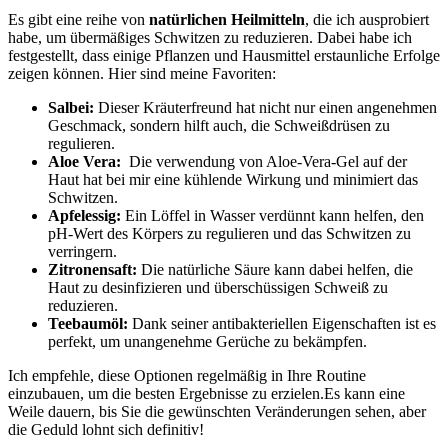
Es gibt‌ eine⁣ reihe ‍von
natürlichen Heilmitteln
, die⁢ ich ausprobiert
habe,‌ um übermäßiges Schwitzen⁢ zu⁤ reduzieren. Dabei habe ich
festgestellt, dass ⁣einige Pflanzen und Hausmittel erstaunliche Erfolge⁤
zeigen können. ‌Hier sind meine⁣ Favoriten:
Salbei:
Dieser⁢ Kräuterfreund ⁣hat nicht nur ​einen angenehmen
Geschmack, sondern hilft auch, die Schweißdrüsen ⁤zu
regulieren.
Aloe ​Vera:
‌ Die‌ verwendung von⁢ Aloe-Vera-Gel auf‌ der​
Haut hat bei mir eine ​kühlende Wirkung und minimiert das
Schwitzen.
Apfelessig:
Ein‌ Löffel⁤ in Wasser verdünnt kann helfen, den
pH-Wert des Körpers ⁣zu regulieren und​ das Schwitzen zu
verringern.
Zitronensaft:
Die natürliche Säure kann dabei ​helfen, die
Haut ‌zu desinfizieren und ⁣überschüssigen Schweiß‌ zu
reduzieren.
Teebaumöl:
Dank seiner antibakteriellen Eigenschaften ist es
perfekt, um unangenehme Gerüche ⁤zu ‌bekämpfen.
Ich empfehle, diese Optionen regelmäßig‌ in Ihre Routine
einzubauen, um die besten ‌Ergebnisse zu⁣ erzielen.Es kann eine
⁣Weile‌ dauern,⁤ bis Sie‍ die gewünschten Veränderungen sehen, aber
die⁤ Geduld lohnt sich definitiv!