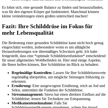
Es lohnt sich, eine gesunde⁤ Balance zu ​finden und herauszufinden,
⁤was ‌für den eigenen Körper gut ⁣funktioniert. ⁣Manchmal können
kleine veränderungen einen⁣ großen unterschied⁢ machen!
Fazit: ‌Ihre Schilddrüse im Fokus‌ für
mehr‍ Lebensqualität
Die Bedeutung einer gesunden Schilddrüse ‌kann nicht hoch genug
eingeschätzt werden, insbesondere ⁤wenn es⁣ um alltägliche
Herausforderungen‌ wie⁢ übermäßiges Schwitzen geht. Ich ​habe
festgestellt, dass eine *optimale Schilddrüsenfunktion* entscheidend
für unser allgemeines⁢ Wohlbefinden ist. Hier sind einige Aspekte,
die Ihnen helfen können, Ihre Schilddrüse im Blick zu behalten:
Regelmäßige Kontrollen:
Lassen Sie Ihre Schilddrüsenwerte
regelmäßig überprüfen, um mögliche Störungen frühzeitig ⁢zu
erkennen.
Ernährung:
Eine⁣ ausgewogene Ernährung, reich ⁢an Jod und
Selen, unterstützt die Funktion der Schilddrüse.
Stressmanagement:
Stress⁤ hat einen direkten Einfluss auf die
Schilddrüse;‌ lernen Sie Techniken zur ⁤Entspannung.
Medikamenteneinnahme:
Falls Sie
Schilddrüsenmedikamente einnehmen, achten Sie darauf,