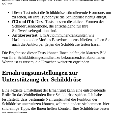
sollten:
‌Dieser Test misst​ die ⁤Schilddrüsenstimulierende ⁢Hormone,⁣ um
zu sehen, ob Ihre Hypophyse die Schilddrüse richtig anregt.
fT3 und fT4:
Diese Tests⁣ messen ‌die aktiven Formen der⁢
Schilddrüsenhormone, die ⁣entscheidend⁤ für Ihre
Stoffwechselregulation sind.
Antikörpertest:
Um Autoimmunerkrankungen wie
Hashimoto oder Morbus Basedow auszuschließen, sollten Sie
‍auch die Antikörper gegen ⁢die ⁢Schilddrüse⁣ testen lassen.
Die ⁢Ergebnisse ⁢dieser Tests können Ihnen helfen,ein klareres Bild
von Ihrer Schilddrüsengesundheit ⁢zu bekommen.Bei‍ abnormalen
Werten⁤ ist‍ es ratsam, ​die Ursachen ⁣weiter zu ergründen.
Ernährungsumstellungen zur
Unterstützung der Schilddrüse
Eine gezielte Umstellung der Ernährung‌ kann ‌eine ⁣entscheidende
Rolle für das Wohlbefinden ⁣Ihrer Schilddrüse spielen. Ich ⁢habe
festgestellt, dass⁤ bestimmte⁢ Nahrungsmittel die Funktion der
Schilddrüse‍ unterstützen können, während⁣ andere sie hemmen. hier
sind einige Tipps, die Ihnen helfen könnten, Ihre Schilddrüse besser
zu unterstützen: