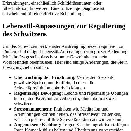
Erkrankungen,⁢ einschließlich Schilddrüsenunter- ⁢oder
-überfunktion, hinweisen. Eine​ frühzeitige ‍Diagnose ‍ist
entscheidend‍ für eine effektive ​Behandlung.
Lebensstil-Anpassungen zur‌ Regulierung
des Schwitzens
Um das‍ Schwitzen bei kleinster Anstrengung besser ​regulieren zu​
können, ‍sind einige Lebensstil-Anpassungen von ‍großer Bedeutung.
Ich ⁤habe festgestellt, dass bestimmte ⁢Gewohnheiten mein
Wohlbefinden​ beeinflussen. Hier ⁢sind einige Änderungen, die Sie in
⁤Erwägung ​ziehen sollten:
Überwachung der⁤ Ernährung:
‍Vermeiden Sie​ stark
gewürzte Speisen und Koffein, da ​diese ​die
Schweißproduktion ankurbeln können.
Regelmäßige Bewegung:
‍Leichte ‌und regelmäßige Übungen
helfen,⁢ den Kreislauf zu verbessern, ohne übermäßig zu
schwitzen.
Stressmanagement:
Praktiken wie Meditation und
Atemübungen⁢ können ⁤helfen, ‍das ⁢Stressniveau zu senken,
⁢was sich positiv auf Ihre Schweißreaktion auswirken kann.
Angemessene Kleidung:
Tragen Sie ‍atmungsaktive stoffe,um
Ihren Körper kühl zu⁣ halten und Überhitzung zu vermeiden.