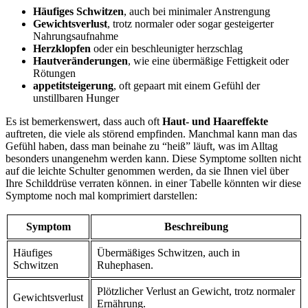
Häufiges Schwitzen
, auch bei minimaler ‌Anstrengung
Gewichtsverlust
,⁢ trotz normaler ​oder sogar gesteigerter
Nahrungsaufnahme
Herzklopfen
oder ein beschleunigter herzschlag
Hautveränderungen
, wie eine ‍übermäßige Fettigkeit oder⁣
Rötungen
appetitsteigerung
, oft gepaart mit einem Gefühl der
unstillbaren Hunger
Es ist bemerkenswert, dass‍ auch​ oft⁤
Haut- und Haareffekte
auftreten, die viele als​ störend empfinden. Manchmal kann man das‌
Gefühl haben, dass ‌man beinahe zu “heiß” läuft, was im⁣ Alltag
besonders unangenehm ⁢werden kann. Diese Symptome sollten nicht
auf die‌ leichte Schulter genommen​ werden, da sie Ihnen viel ⁢über
Ihre Schilddrüse verraten ‌können. in einer Tabelle könnten wir diese
​Symptome noch mal komprimiert darstellen:
Symptom
Beschreibung
Häufiges
Übermäßiges Schwitzen, auch in
Schwitzen
Ruhephasen.
Plötzlicher Verlust an Gewicht, trotz ‌normaler
Gewichtsverlust
‌Ernährung.