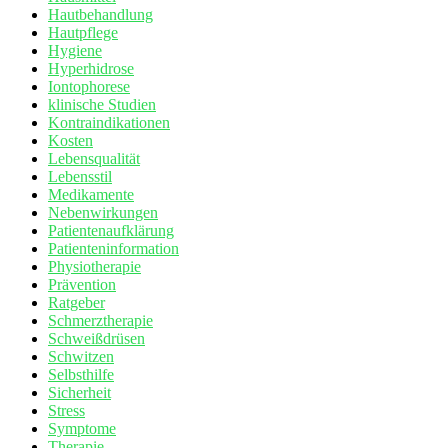
Hautbehandlung
Hautpflege
Hygiene
Hyperhidrose
Iontophorese
klinische Studien
Kontraindikationen
Kosten
Lebensqualität
Lebensstil
Medikamente
Nebenwirkungen
Patientenaufklärung
Patienteninformation
Physiotherapie
Prävention
Ratgeber
Schmerztherapie
Schweißdrüsen
Schwitzen
Selbsthilfe
Sicherheit
Stress
Symptome
Therapie