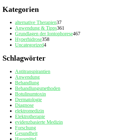
Kategorien
alternative Therapien
37
Anwendung & Tipps
361
Grundlagen der Iontophorese
467
Hyperhidrose
358
Uncategorized
4
Schlagwörter
Antitranspirantien
Anwendung
Behandlung
Behandlungsmethoden
Botulinumtoxin
Dermatologie
Diagnose
elektromedizin
Elektrotherapie
evidenzbasierte Medizin
Forschung
Gesundheit
Hausmittel