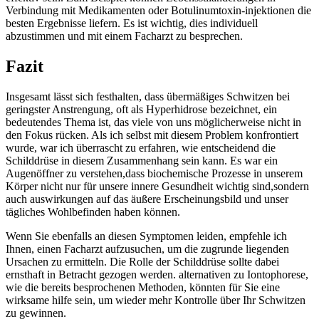
Verbindung mit⁢ Medikamenten oder Botulinumtoxin-injektionen die
besten Ergebnisse liefern. Es⁢ ist wichtig, dies ⁢individuell
abzustimmen und mit‍ einem Facharzt zu besprechen.
Fazit
Insgesamt lässt sich festhalten, dass⁣ übermäßiges Schwitzen bei⁣
geringster Anstrengung, oft als Hyperhidrose ‌bezeichnet, ein
bedeutendes Thema ist, das⁢ viele von uns ‍möglicherweise ​nicht in⁢
den Fokus rücken. Als ich selbst mit diesem Problem konfrontiert
wurde, war​ ich überrascht zu erfahren, ‌wie‌ entscheidend die
⁢Schilddrüse⁤ in diesem ‌Zusammenhang ⁣sein kann. Es ⁣war ein
Augenöffner‍ zu verstehen,dass‍ biochemische Prozesse in unserem
Körper nicht nur für unsere⁣ innere Gesundheit wichtig sind,sondern
auch auswirkungen auf das äußere ​Erscheinungsbild und unser ​
tägliches Wohlbefinden haben können.
Wenn Sie ebenfalls ‍an diesen Symptomen leiden, empfehle ich
Ihnen, ‍einen⁤ Facharzt aufzusuchen, um die zugrunde liegenden
Ursachen zu ‌ermitteln.⁣ Die Rolle der​ Schilddrüse sollte dabei​
ernsthaft in Betracht gezogen‌ werden. alternativen zu Iontophorese,
wie die bereits besprochenen​ Methoden, könnten für​ Sie eine
wirksame hilfe sein, um wieder mehr Kontrolle über Ihr Schwitzen
zu gewinnen. ⁤