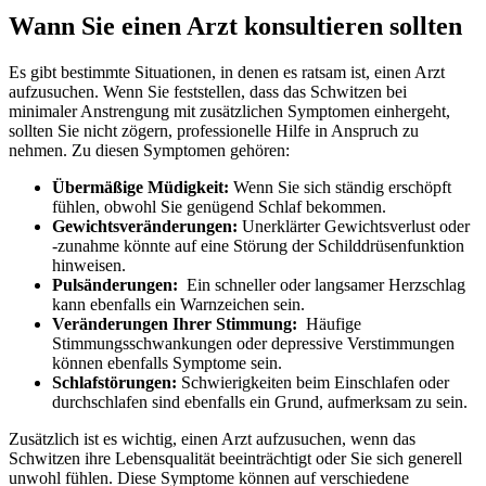
Wann Sie einen⁢ Arzt konsultieren sollten
Es gibt bestimmte​ Situationen, in denen es ‍ratsam ist, einen Arzt⁤
aufzusuchen. Wenn Sie feststellen, dass das Schwitzen ⁤bei
minimaler Anstrengung mit zusätzlichen⁣ Symptomen⁣ einhergeht,​
sollten⁤ Sie nicht zögern, professionelle Hilfe in⁤ Anspruch zu
nehmen. Zu diesen Symptomen gehören:
Übermäßige Müdigkeit:
Wenn Sie sich ständig erschöpft​
fühlen, obwohl Sie genügend Schlaf bekommen.
Gewichtsveränderungen:
Unerklärter Gewichtsverlust oder
-zunahme könnte auf eine Störung der Schilddrüsenfunktion
hinweisen.
Pulsänderungen:
⁣ Ein schneller oder ‌langsamer Herzschlag
kann​ ebenfalls⁣ ein​ Warnzeichen‍ sein.
Veränderungen‍ Ihrer Stimmung:
‌ Häufige
Stimmungsschwankungen oder‍ depressive Verstimmungen
können ebenfalls Symptome sein.
Schlafstörungen:
Schwierigkeiten beim Einschlafen oder
durchschlafen sind ebenfalls ein Grund,​ aufmerksam⁤ zu sein.
Zusätzlich ist ​es wichtig, einen‌ Arzt ‍aufzusuchen, wenn das
Schwitzen ihre ‍Lebensqualität beeinträchtigt oder Sie sich generell
unwohl fühlen. Diese Symptome können‌ auf verschiedene