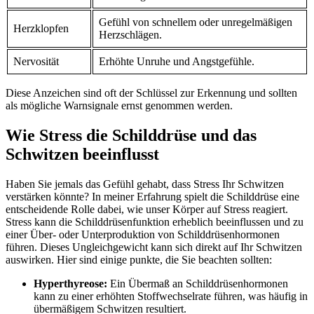
Gefühl von ⁤schnellem ‌oder unregelmäßigen
Herzklopfen
Herzschlägen.
Nervosität
Erhöhte Unruhe‍ und Angstgefühle.
Diese Anzeichen sind ‌oft ‌der Schlüssel zur‌ Erkennung ‍und​ sollten
als mögliche ⁢Warnsignale ernst genommen‍ werden.
Wie ​Stress die‍ Schilddrüse und ⁣das
‍Schwitzen‍ beeinflusst
Haben Sie jemals das Gefühl⁤ gehabt, dass Stress Ihr Schwitzen
verstärken könnte? In meiner Erfahrung spielt⁤ die Schilddrüse eine
‌entscheidende⁣ Rolle dabei, wie ‌unser Körper auf​ Stress reagiert.
Stress kann ​die⁣ Schilddrüsenfunktion erheblich beeinflussen und zu
einer⁤ Über-‍ oder Unterproduktion von Schilddrüsenhormonen
führen.⁤ Dieses Ungleichgewicht kann sich direkt auf Ihr Schwitzen⁢
auswirken. Hier sind einige punkte, die Sie beachten sollten:
Hyperthyreose:
Ein​ Übermaß an Schilddrüsenhormonen ​
kann zu einer⁤ erhöhten Stoffwechselrate ​führen, was häufig in⁢
übermäßigem Schwitzen resultiert.