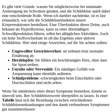
Es gibt ‍viele⁢ Gründe, warum Sie möglicherweise⁤ bei minimaler
Anstrengung ⁢ins‌ Schwitzen geraten, und ​die Schilddrüse spielt dabei
eine ⁤entscheidende Rolle. Wenn ​ich darüber nachdenke, ist es fast
erstaunlich, wie sehr die Schilddrüsenfunktion unsere
Körperreaktionen beeinflusst. Eine Überfunktion dieser Drüse, auch
bekannt als Hyperthyreose, kann zu einer ⁢übermäßigen
Schweißproduktion führen,⁢ selbst bei ⁣alltäglichen Aktivitäten. Auch
ein hohe Stoffwechselrate ist oft das ​Ergebnis einer aktiven
Schilddrüse. Hier ​sind einige Anzeichen, auf die Sie​ achten⁤ sollten:
Ungewollter Gewichtsverlust
: sie nehmen ​trotz normaler
Ernährung ab.
Herzklopfen
:​ Sie fühlen ein beschleunigtes Herz, ohne dass
‌Sie ​Sport treiben.
Unruhe oder Nervosität
: Ein ständiges Gefühl von
Anspannung ⁢kann ebenfalls​ auftreten.
Schlafprobleme
: schwierigkeiten beim Einschlafen ​oder‌
Durchschlafen sind nicht selten.
Wenn Sie mindestens ⁣eines dieser Symptome bemerken, könnte es
⁢sinnvoll sein, Ihre Schilddrüsenwerte überprüfen zu lassen. In einer
Tabelle
lässt sich die Beziehung zwischen verschiedenen
Schilddrüsenerkrankungen und​ den damit verbundenen Symptomen
gut zusammenfassen: