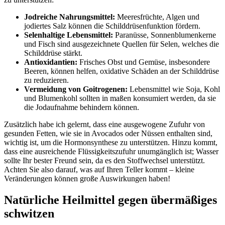
Jodreiche Nahrungsmittel:
Meeresfrüchte, Algen und
jodiertes Salz können die Schilddrüsenfunktion fördern.
Selenhaltige⁤ Lebensmittel:
Paranüsse, Sonnenblumenkerne
und Fisch sind ausgezeichnete Quellen ‌für Selen, ‌welches die
Schilddrüse stärkt.
Antioxidantien:
Frisches Obst und Gemüse, ⁤insbesondere
Beeren, können⁣ helfen, oxidative Schäden an der Schilddrüse​
zu reduzieren.
Vermeidung von Goitrogenen:
Lebensmittel ⁤wie Soja,⁣ Kohl
und Blumenkohl sollten in maßen⁤ konsumiert werden, da sie ​
die Jodaufnahme behindern ‍können.
Zusätzlich habe​ ich gelernt, dass⁣ eine⁣ ausgewogene Zufuhr von
⁢gesunden‌ Fetten, wie sie in Avocados oder Nüssen⁣ enthalten sind,
wichtig ist, um die Hormonsynthese⁤ zu unterstützen.​ Hinzu kommt,
dass eine ausreichende Flüssigkeitszufuhr ⁢unumgänglich ist; Wasser‍
sollte Ihr bester Freund ​sein, da​ es den Stoffwechsel unterstützt.
Achten Sie also⁣ darauf, ⁤was ‌auf Ihren Teller kommt – kleine
‌Veränderungen ‍können große Auswirkungen haben!
Natürliche Heilmittel gegen übermäßiges‌
schwitzen