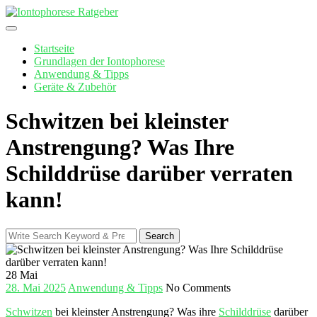
Skip
to
content
Startseite
Grundlagen der Iontophorese
Anwendung & Tipps
Geräte & Zubehör
Schwitzen bei kleinster
Anstrengung? Was Ihre
Schilddrüse darüber verraten
kann!
Search
Search
for:
28
Mai
28. Mai 2025
Anwendung & Tipps
No Comments
Schwitzen
bei kleinster Anstrengung? Was ihre
Schilddrüse
darüber