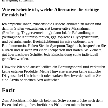
Erwägung zu ziehen.
Wie entscheide ich, welche Alternative⁤ die richtige
⁣für ⁢mich ist?
Ich ‌empfehle‌ Ihnen, zunächst ​die Ursache abklären zu lassen ​und
dann ​in Stufen⁤ vorzugehen: erst konservative Maßnahmen
(Ernährung, Triggervermeidung), dann lokale Behandlungen
‍(verträgliche​ Antitranspirantien, ⁣ggf. topisches Glycopyrronium)⁤
und bei anhaltender Beeinträchtigung invasive optionen wie​
Botulinumtoxin. Halten⁤ Sie ein Symptom-Tagebuch,‌ besprechen Sie
Nutzen und⁢ Risiken⁣ mit einer ⁢Fachperson‌ und⁢ starten Sie kleinere,
gut überwachbare Schritte. ‍Jede⁢ Entscheidung sollte individuell
getroffen werden.
Hinweis:⁢ Wir sind ausschließlich ein Beratungsportal und verkaufen
⁤keine‌ eigenen Produkte. Meine‍ Hinweise ⁤ersetzen keine ärztliche
Diagnose; bei ⁣Unsicherheit oder starken Beschwerden sollten Sie ​
eine Ärztin oder einen Arzt ⁣aufsuchen.
Fazit
Zum Abschluss möchte ‌ich betonen: ‌Schweißausbrüche nach dem
Essen sind ein gut ⁢beschreibbares Phänomen mit mehreren