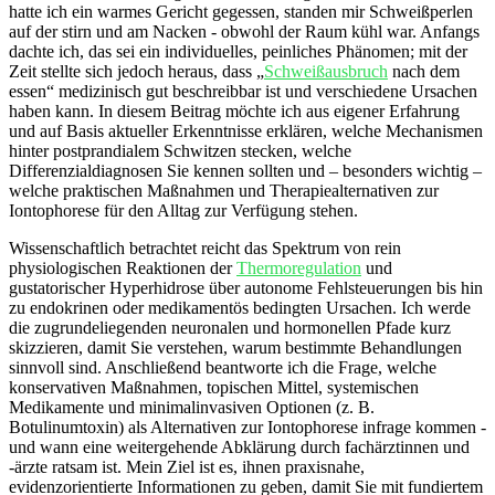
hatte⁢ ich ein warmes Gericht gegessen, standen mir Schweißperlen
auf der stirn und ⁢am Nacken -​ obwohl ‍der Raum kühl war. Anfangs
dachte ⁣ich, das sei ein individuelles, peinliches Phänomen; mit der
Zeit stellte ⁣sich jedoch heraus, dass „
Schweißausbruch
nach dem
essen“⁢ medizinisch gut beschreibbar⁤ ist und verschiedene ⁣Ursachen
haben kann. In ‍diesem Beitrag möchte ich aus eigener Erfahrung
und auf Basis aktueller ⁢Erkenntnisse erklären, welche Mechanismen‍
hinter postprandialem Schwitzen stecken, welche
Differenzialdiagnosen Sie kennen sollten ⁢und – besonders‍ wichtig –
welche praktischen Maßnahmen und ⁢Therapiealternativen zur⁤
Iontophorese ⁣für den ⁣Alltag zur Verfügung stehen.
Wissenschaftlich betrachtet ⁢reicht das Spektrum ⁣von rein
physiologischen Reaktionen der
Thermoregulation
und
gustatorischer Hyperhidrose über⁣ autonome⁢ Fehlsteuerungen⁢ bis hin⁤
zu endokrinen oder medikamentös bedingten Ursachen. Ich ⁣werde
die zugrundeliegenden neuronalen und hormonellen Pfade kurz
skizzieren, damit Sie ​verstehen, warum bestimmte⁤ Behandlungen
sinnvoll sind. Anschließend⁣ beantworte ich ⁢die Frage, welche
⁤konservativen ‍Maßnahmen,⁢ topischen Mittel,⁣ systemischen
Medikamente und minimalinvasiven Optionen (z. B.
Botulinumtoxin) als Alternativen zur Iontophorese infrage kommen ⁣-
und wann eine weitergehende Abklärung durch fachärztinnen und
-ärzte ​ratsam ist. Mein Ziel ist es, ihnen praxisnahe, ​
evidenzorientierte ⁣Informationen zu geben, damit Sie mit fundiertem