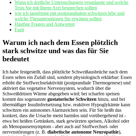
Wann ich ärztliche Untersuchungen veranlasste ​und‍ welche
Tests Sie mit Ihrem Arzt besprechen sollten
wie ich ‍langfristig mit postprandialem ⁣schwitzen ⁣lebe und
welche Therapieoptionen Sie erwägen sollten
Häufige Fragen und Antworten
Fazit
Warum ich ‍nach dem Essen plötzlich
‍stark schwitze und was das für Sie
⁤bedeutet
Ich ‍habe ‌festgestellt, dass plötzliche Schweißausbrüche ⁢nach dem
Essen selten⁤ ein Zufall ‌sind,⁤ sondern physiologisch⁢ erklärbar: Essen
erhöht die‍ Stoffwechselaktivität (postprandiale ‍Thermogenese) und
aktiviert ‌das vegetative​ Nervensystem,⁢ wodurch über die
⁣Schweißdrüsen‌ Wärme abgegeben wird; bei scharfen‌ speisen
kommt das sogenannte
gustatorische ⁤Schwitzen
hinzu, und ‍bei
übermäßiger Insulinfreisetzung⁣ bzw. ‌reaktiver Hypoglykämie⁢ kann
schwitzen ein autonomes Alarmzeichen sein. Für Sie ‌heißt ​das
konkret, dass ​die Ursache​ meist ⁣harmlos und vorübergehend ist ⁣-
etwa bei heißen Getränken, stark gewürzten speisen, Alkohol oder
als Menopausensymptom ⁣- aber‍ auch auf Stoffwechsel‑ oder ​
nervenstörungen (z. B.
diabetische ‍autonome Neuropathie
),