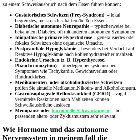
zu einem Schweißausbruch nach dem Essen​ führen⁣ können:
Gustatorisches​ Schwitzen⁢ (Frey-Syndrom)
‍ – lokal
begrenztes, meist nach scharfem/heißen Essen.
Diabetische autonome Neuropathie
– typischerweise bei
bekanntem⁢ Diabetes, oft‌ mit anderen autonomen Symptomen.
Idiopathische⁣ primäre Hyperhidrose
– generalisiertes oder
fokales Schwitzen ohne organische Ursache.
Postprandiale Hypoglykämie
– besonders bei Verdacht ‌auf
‌Reaktive Hypoglykämie nach kohlenhydratreicher mahlzeit.
Endokrine Ursachen (z. B. Hyperthyreose,​
Phäochromozytom)
‍ – überlegen bei systemischen
Symptomen wie Tachykardie, Gewichtsverlust oder
Blutdruckkrisen.
Medikamenten- oder ⁣alkoholinduziertes Schwitzen
‌-
prüfen Sie aktuelle‌ Medikation,Nikotin- und Alkoholkonsum.
Gastroösophageale⁢ Refluxkrankheit ⁤(GERD)
– vagal
vermittelte Reaktionen nach Mahlzeiten können
‌Schweißausbrüche auslösen.
Menopause oder
hormonelle Schwankungen
⁢ – bei
passenden alters- ⁢oder Zyklusmustern sehr‌ relevant.
Wie ‍Hormone ⁢und das autonome ​
Nervensystem in meinem fall die