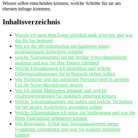
Wissen selbst entscheiden ⁣können, welche ‌Schritte für sie am‌
ehesten ⁤infrage kommen.
Inhaltsverzeichnis
Warum ich nach dem ‍Essen⁣ plötzlich⁣ stark schwitze⁣ und⁢ was
das für ⁢Sie ⁣bedeutet
Wie ich ⁢die physiologischen ⁢mechanismen hinter⁣
postprandialem Schwitzen verstehe
welche Nahrungsmittel bei mir heftige Schweißausbrüche‌
auslösen und wie Sie Ihre‍ Trigger erkennen
Welche Erkrankungen ich ausschloss ⁣und welche⁣
Differenzialdiagnosen ⁣Sie in‍ Betracht ziehen sollten
Wie Hormone und das autonome Nervensystem ⁢in meinem
Fall die Schweißreaktionen steuern
Wie⁢ ich meine Mahlzeiten anpasste ​und welche
⁢ernährungsstrategien Sie praktisch umsetzen können
Welche ⁤Sofortmaßnahmen mir halfen und ⁣welche Techniken
Sie bei akuten Ausbrüchen anwenden sollten
Welche Alltagstaktiken ich nutze zur Vorbeugung und wie​ Sie‌
Ihren Tagesablauf optimieren können
Wie Bewegung, ⁣Schlaf und Stressmanagement meine
Symptome​ veränderten und was Sie konkret probieren
können