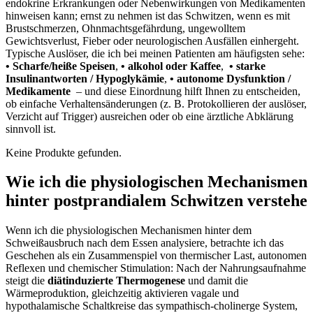
endokrine Erkrankungen oder Nebenwirkungen von ⁢Medikamenten
hinweisen ​kann;⁢ ernst zu nehmen ist das ⁢Schwitzen, wenn⁤ es mit
Brustschmerzen, Ohnmachtsgefährdung, ⁢ungewolltem
Gewichtsverlust, Fieber oder neurologischen Ausfällen einhergeht.
Typische⁣ Auslöser, ​die ich bei meinen Patienten am häufigsten sehe:
• Scharfe/heiße Speisen
,
• ​alkohol⁤ oder Kaffee
, ⁤
• starke‍
Insulinantworten / Hypoglykämie
,
• autonome Dysfunktion /
⁣Medikamente
⁤ – und ‍diese Einordnung hilft Ihnen zu entscheiden,
ob⁢ einfache Verhaltensänderungen (z. B. Protokollieren⁤ der ⁤auslöser,
Verzicht auf Trigger) ausreichen oder ob ⁢eine⁢ ärztliche‌ Abklärung
sinnvoll ist.
Keine Produkte gefunden.
Wie ich die physiologischen ⁢Mechanismen
hinter postprandialem Schwitzen verstehe
Wenn ich die physiologischen Mechanismen⁤ hinter dem
⁤Schweißausbruch nach dem​ Essen analysiere, ⁤betrachte ich das
Geschehen als ein Zusammenspiel von thermischer Last, ⁣autonomen⁤
Reflexen ‌und chemischer Stimulation: Nach der Nahrungsaufnahme
steigt die
diätinduzierte Thermogenese
und damit die
Wärmeproduktion, gleichzeitig aktivieren vagale und
hypothalamische ​Schaltkreise das sympathisch-cholinerge System,‍