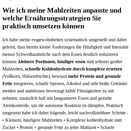
Wie‍ ich meine Mahlzeiten ​anpasste ⁣und⁤
welche Ernährungsstrategien Sie
praktisch‌ umsetzen können
Ich habe meine essgewohnheiten systematisch umgestellt und dabei
gelernt, dass bereits kleine Änderungen ⁣die Häufigkeit und Intensität
meiner Schweißausbrüche​ nach dem ⁤Essen deutlich reduzieren⁤
können:
kleinere Portionen,‌ häufiger essen
statt seltener großer
Mahlzeiten,
schnelle Kohlenhydrate durch komplexe​ ersetzen
(Vollkorn, Hülsenfrüchte), bewusst
mehr Protein‌ und gesunde ​
Fette
integrieren, scharfe ‌Speisen, Alkohol und ​sehr heiße Getränke
meiden und ​stattdessen bevorzugt kühle Flüssigkeiten zu mir
nehmen; zusätzlich half mir langsameres Essen und gezielte
Atemkontrolle, um die autonome ‌Reaktion⁣ zu dämpfen. Praktisch
umgesetzt habe ich dabei folgende, leicht nachvollziehbare Schritte ​-
• Kleinere,‍ häufigere ​Mahlzeiten • Komplexe‌ kohlenhydrate statt
Zucker •⁤ Protein ​+⁢ gesunde Fette zu jeder⁤ Mahlzeit • Scharfe