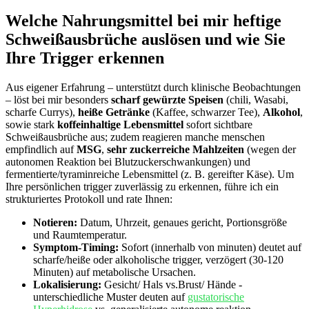
Welche ‌Nahrungsmittel ​bei mir heftige
Schweißausbrüche⁣ auslösen und wie Sie
Ihre Trigger erkennen
Aus‍ eigener Erfahrung – unterstützt durch klinische Beobachtungen
– löst ‍bei​ mir‌ besonders
scharf gewürzte Speisen
(chili,⁣ Wasabi,
scharfe Currys),⁢
heiße Getränke
(Kaffee, schwarzer​ Tee),
Alkohol
,
sowie⁣ stark
koffeinhaltige Lebensmittel
sofort‌ sichtbare
‍Schweißausbrüche⁣ aus; zudem ‍reagieren manche menschen
empfindlich auf
MSG
,⁤
sehr zuckerreiche Mahlzeiten
(wegen der‍
autonomen Reaktion bei‌ Blutzuckerschwankungen) ⁢und
fermentierte/tyraminreiche ⁤Lebensmittel⁤ (z. B. gereifter Käse). Um
Ihre persönlichen trigger ‌zuverlässig zu erkennen, ⁤führe ich ein
strukturiertes Protokoll und ‌rate Ihnen:
Notieren:
Datum, Uhrzeit, genaues gericht, Portionsgröße
und⁢ Raumtemperatur.
Symptom-Timing:
Sofort (innerhalb‌ von ‌minuten) deutet auf
scharfe/heiße oder alkoholische ⁤trigger, verzögert⁣ (30-120
Minuten) auf metabolische Ursachen.
Lokalisierung:
Gesicht/ Hals ‍vs.Brust/​ Hände ⁣-
‌unterschiedliche Muster ​deuten⁣ auf‍
gustatorische