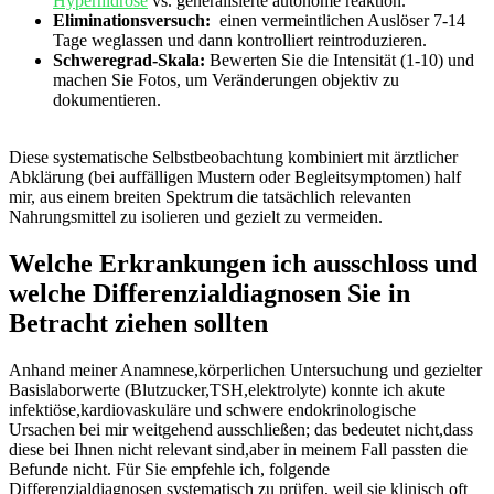
Hyperhidrose
‌ vs. generalisierte ‍autonome reaktion.
Eliminationsversuch:
​ einen⁢ vermeintlichen Auslöser 7-14
Tage weglassen und dann kontrolliert reintroduzieren.
Schweregrad-Skala:
Bewerten ​Sie die⁤ Intensität (1-10) und
machen Sie Fotos, um Veränderungen ‌objektiv zu
dokumentieren.
⁣ ‍
Diese systematische Selbstbeobachtung⁣ kombiniert mit​ ärztlicher
Abklärung‍ (bei auffälligen Mustern oder ​Begleitsymptomen) half
⁢mir, aus einem⁢ breiten Spektrum ⁤die tatsächlich relevanten
Nahrungsmittel zu isolieren und gezielt zu vermeiden.
Welche ‌Erkrankungen ich ausschloss ⁤und
welche Differenzialdiagnosen Sie in
Betracht ziehen sollten
Anhand meiner Anamnese,körperlichen Untersuchung und gezielter
Basislaborwerte (Blutzucker,TSH,elektrolyte) ​konnte ich ‍akute
infektiöse,kardiovaskuläre und schwere endokrinologische⁤
Ursachen bei mir weitgehend ausschließen; das bedeutet nicht,dass
diese bei ⁣Ihnen nicht‌ relevant sind,aber in meinem Fall passten die
Befunde nicht. Für ‍Sie empfehle ich, folgende‍
Differenzialdiagnosen ​systematisch zu prüfen, weil sie⁣ klinisch⁣ oft