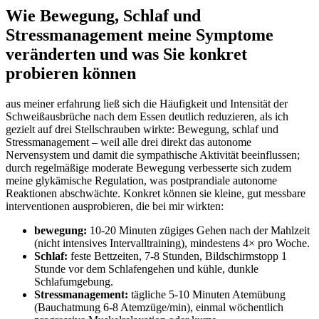
Wie⁢ Bewegung, Schlaf und
⁢Stressmanagement meine Symptome
veränderten und was Sie konkret
probieren können
aus meiner erfahrung ließ sich die Häufigkeit und ​Intensität⁢ der
Schweißausbrüche nach dem Essen deutlich‌ reduzieren, als ich
gezielt ⁣auf drei Stellschrauben wirkte: Bewegung, schlaf und
Stressmanagement – weil alle drei direkt das ⁤autonome
‍Nervensystem und damit die sympathische Aktivität ‍beeinflussen;
durch regelmäßige moderate Bewegung verbesserte sich zudem
⁣meine glykämische‌ Regulation, was⁤ postprandiale autonome
Reaktionen abschwächte. Konkret können sie kleine,​ gut ‍messbare
interventionen ausprobieren, ⁢die bei​ mir wirkten:
bewegung:
10-20 Minuten zügiges ​Gehen nach ​der Mahlzeit
(nicht intensives ​Intervalltraining), mindestens ⁢4× pro Woche.
Schlaf:
feste Bettzeiten,⁢ 7-8 Stunden, Bildschirmstopp 1
‌Stunde ‍vor dem Schlafengehen und kühle, dunkle
Schlafumgebung.
Stressmanagement:
tägliche 5-10 Minuten Atemübung
(Bauchatmung 6-8 ​Atemzüge/min),‍ einmal⁤ wöchentlich