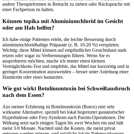
andere Therapieformen in Betracht zu ziehen oder ⁣Rücksprache mit
einer Fachperson zu halten.
Können⁣ topika mit Aluminiumchlorid im ⁢Gesicht‌
oder am​ Hals helfen?
Ich⁤ habe einige Patienten erlebt, die leichte Besserung​ durch
aluminiumchloridhaltige​ Präparate (z.⁤ B. 10-20 %) verspürten.
Wichtig: diese ​Mittel können ‍auf empfindlicher ‌Gesichtshaut ⁢stark
reizen oder sogar zu Verbrennungen führen. Wenn⁣ Sie es⁣
ausprobieren möchten, mache‍ ich⁤ immer einen ⁤kleinen
Verträglichkeits-Test und empfehle, das Mittel⁢ nur kurzzeitig und in
geringer​ Konzentration⁢ anzuwenden – besser unter Anleitung‍ einer
Hautärztin oder ⁢eines hautarztes.
Wie ​gut wirkt Botulinumtoxin bei Schweißausbruch
nach dem Essen?
Aus⁤ meiner Erfahrung ist⁤ Botulinumtoxin​ (Botox) eine sehr
wirksame Alternative, speziell bei lokal begrenzter gustatorischer
Hyperhidrose oder Frey-Syndrom nach Parotis-Operationen. Die
Wirkung setzt ⁣nach einigen Tagen bis ⁢zwei Wochen ein und ⁤hält
meist 3-9 Monate. Nachteil sind die ⁤Kosten, die⁢ meist privat
getragen ‌werden​ müssen, und mögliche lokale Nebenwirkungen