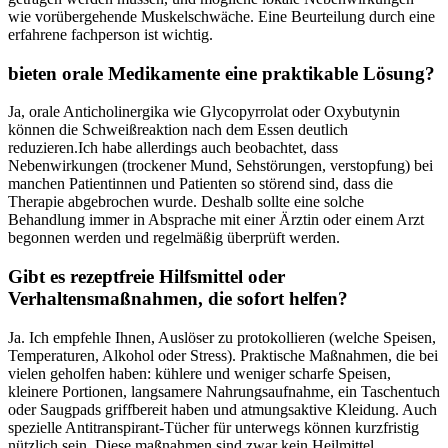
⁢wie vorübergehende Muskelschwäche. Eine Beurteilung durch eine
erfahrene fachperson ist wichtig.
bieten orale Medikamente‌ eine ⁤praktikable ‌Lösung?
Ja, orale Anticholinergika ⁤wie Glycopyrrolat oder Oxybutynin
‍können die⁢ Schweißreaktion ​nach dem‌ Essen deutlich
reduzieren.Ich habe ‌allerdings auch beobachtet, dass
Nebenwirkungen (trockener‍ Mund, Sehstörungen, verstopfung)‍ bei
manchen Patientinnen und ⁢Patienten so ⁤störend sind, ⁤dass die
Therapie abgebrochen wurde. Deshalb sollte eine⁢ solche
‍Behandlung immer in Absprache ⁤mit einer Ärztin oder‌ einem Arzt
begonnen⁤ werden und regelmäßig​ überprüft werden.
Gibt ‌es rezeptfreie Hilfsmittel oder
Verhaltensmaßnahmen,⁤ die sofort helfen?
Ja. Ich⁤ empfehle Ihnen, Auslöser zu ‌protokollieren (welche Speisen,
Temperaturen, Alkohol oder Stress). Praktische​ Maßnahmen, die bei‍
vielen geholfen haben:‍ kühlere‍ und weniger scharfe‌ Speisen,
kleinere Portionen, langsamere ⁤Nahrungsaufnahme, ein Taschentuch
oder Saugpads ⁢griffbereit haben und atmungsaktive Kleidung. Auch
spezielle Antitranspirant-Tücher‌ für⁤ unterwegs‍ können ⁤kurzfristig
nützlich sein. Diese maßnahmen sind⁤ zwar kein ⁢Heilmittel,