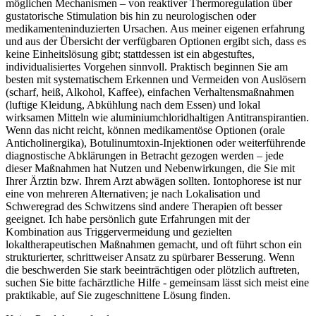
‍möglichen Mechanismen – ‌von ⁢reaktiver Thermoregulation über
gustatorische‍ Stimulation bis hin ​zu neurologischen oder
‍medikamenteninduzierten Ursachen. Aus meiner ⁣eigenen erfahrung
und aus der ​Übersicht der verfügbaren ‌Optionen ‍ergibt sich, dass es⁢
keine Einheitslösung gibt; stattdessen ‍ist ⁢ein‌ abgestuftes,
individualisiertes Vorgehen sinnvoll. Praktisch⁢ beginnen⁤ Sie am
besten mit systematischem Erkennen‍ und‌ Vermeiden von Auslösern
(scharf, ​heiß,⁢ Alkohol,‌ Kaffee), einfachen⁣ Verhaltensmaßnahmen
(luftige Kleidung, Abkühlung nach dem⁤ Essen) und ​lokal
wirksamen Mitteln wie aluminiumchloridhaltigen Antitranspirantien.
Wenn das‌ nicht reicht, ⁤können medikamentöse ​Optionen (orale
Anticholinergika), ​Botulinumtoxin-Injektionen oder weiterführende
diagnostische ⁣Abklärungen in Betracht gezogen ‌werden – jede
dieser Maßnahmen hat Nutzen und Nebenwirkungen, die Sie ‍mit
Ihrer Ärztin bzw. Ihrem ‌Arzt abwägen ⁤sollten. Iontophorese ist ⁢nur‌
eine von mehreren‍ Alternativen; je nach Lokalisation und
Schweregrad des Schwitzens⁣ sind‍ andere​ Therapien oft besser
geeignet. Ich habe persönlich gute Erfahrungen mit der
Kombination aus​ Triggervermeidung und gezielten
lokaltherapeutischen‌ Maßnahmen gemacht, und ‍oft ⁣führt schon ein
strukturierter, ​schrittweiser Ansatz zu spürbarer​ Besserung.⁣ Wenn
die beschwerden Sie stark beeinträchtigen ‍oder plötzlich ⁤auftreten,‍
suchen Sie bitte fachärztliche Hilfe ⁢- gemeinsam ⁣lässt sich meist eine
praktikable, auf Sie zugeschnittene Lösung finden.