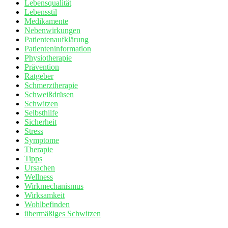
Lebensqualität
Lebensstil
Medikamente
Nebenwirkungen
Patientenaufklärung
Patienteninformation
Physiotherapie
Prävention
Ratgeber
Schmerztherapie
Schweißdrüsen
Schwitzen
Selbsthilfe
Sicherheit
Stress
Symptome
Therapie
Tipps
Ursachen
Wellness
Wirkmechanismus
Wirksamkeit
Wohlbefinden
übermäßiges Schwitzen