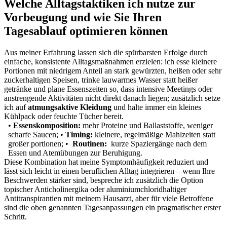
Welche Alltagstaktiken ich nutze ‌zur​
Vorbeugung und wie Sie Ihren
Tagesablauf optimieren können
Aus​ meiner‍ Erfahrung‍ lassen sich⁤ die ‍spürbarsten Erfolge durch
einfache, ‍konsistente Alltagsmaßnahmen erzielen: ich esse kleinere
Portionen mit niedrigem Anteil an stark gewürzten, heißen ​oder ⁢sehr
zuckerhaltigen Speisen,​ trinke lauwarmes Wasser statt heißer
getränke ⁤und plane Essenszeiten so, ⁢dass intensive Meetings oder
anstrengende Aktivitäten nicht⁣ direkt danach liegen;‌ zusätzlich setze
ich auf
atmungsaktive ⁣Kleidung
und halte‍ immer ein‌ kleines
Kühlpack⁢ oder feuchte Tücher bereit.
•‌
Essenskomposition:
mehr ​Proteine und Ballaststoffe, weniger
scharfe ⁤Saucen;
•
Timing:
kleinere, regelmäßige Mahlzeiten statt
großer portionen;
• ⁢
Routinen:
​ kurze Spaziergänge ⁣nach ⁣dem
⁤Essen ​und Atemübungen⁢ zur Beruhigung.
⁣Diese Kombination hat meine Symptomhäufigkeit reduziert ‍und
lässt sich leicht in einen​ beruflichen⁤ Alltag ‌integrieren – wenn Ihre‌
Beschwerden stärker sind, bespreche ich ⁤zusätzlich die ‍Option
⁣topischer Anticholinergika oder aluminiumchloridhaltiger
Antitranspirantien mit meinem Hausarzt, aber⁢ für viele Betroffene
sind ​die oben‌ genannten Tagesanpassungen ein pragmatischer erster
Schritt.