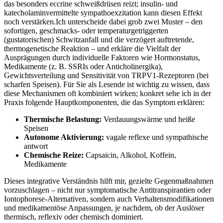
das besonders eccrine schweißdrüsen reizt; insulin- und
katecholaminvermittelte sympathoexzitation kann diesen Effekt
noch‍ verstärken.Ich ⁢unterscheide dabei ⁤grob zwei Muster – den
sofortigen, geschmacks- oder temperaturgetriggerten
⁣(gustatorischen) Schwitzanfall und die verzögert ⁢auftretende,
thermogenetische Reaktion – und erkläre⁤ die ⁣Vielfalt‌ der‌
Ausprägungen durch‍ individuelle‌ Faktoren wie Hormonstatus,
Medikamente (z. ‍B. SSRIs oder Anticholinergika),
Gewichtsverteilung ​und⁢ Sensitivität von TRPV1-Rezeptoren (bei
⁤scharfen ‍Speisen). Für Sie als ​Lesende‍ ist wichtig zu wissen, dass
diese Mechanismen oft kombiniert ‍wirken; ⁢konkret ⁢sehe ‍ich⁣ in der
Praxis ⁣folgende Hauptkomponenten,‌ die das Symptom erklären:
Thermische ‌Belastung:
Verdauungswärme und heiße
Speisen
Autonome Aktivierung:
vagale reflexe und sympathische
antwort
Chemische Reize:
Capsaicin,⁤ Alkohol, Koffein,
Medikamente
Dieses integrative Verständnis hilft mir, gezielte Gegenmaßnahmen
vorzuschlagen – nicht nur symptomatische ⁤Antitranspirantien oder
⁢Iontophorese-Alternativen, sondern auch Verhaltensmodifikationen
und​ medikamentöse Anpassungen, je nachdem, ob der Auslöser
thermisch, reflexiv ​oder chemisch dominiert.