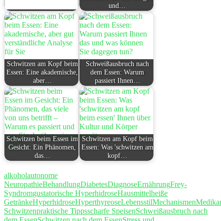
und…
Schwitzen am Kopf beim
Schweißausbruch nach
Essen: Eine akademische,
dem Essen: Warum
aber…
passiert Ihnen…
Schwitzen beim Essen im
Schwitzen am Kopf beim
Gesicht: Ein Phänomen,
Essen: Was 'schwitzen am
das…
kopf…
alkohol
autonome
Neuropathie
Behandlung
Diabetes
Diagnose
Ernährung
Frey-
Syndrom
gustatorische Hyperhidrose
Hausmittel
heiße
Getränke
Hyperhidrose
Hyperthyreose
Lebensstil
Mechanismen
Medika
Schwitzen
praktische Tipps
scharfe Speisen
Schweißausbruch nach
dem Essen
Schwitzen nach dem Essen
Stress und