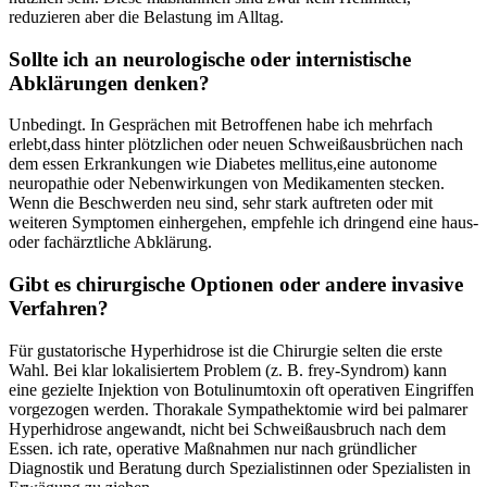
reduzieren aber die⁣ Belastung im Alltag.
Sollte ⁢ich an neurologische oder ‌internistische⁣
Abklärungen denken?
Unbedingt.‌ In​ Gesprächen mit Betroffenen habe ich mehrfach
erlebt,dass hinter plötzlichen ‌oder neuen Schweißausbrüchen nach
dem‍ essen‌ Erkrankungen ⁤wie Diabetes mellitus,eine autonome
neuropathie oder Nebenwirkungen⁣ von Medikamenten stecken.
Wenn die⁤ Beschwerden neu sind, sehr stark auftreten ‍oder mit
weiteren Symptomen einhergehen, empfehle ich ‍dringend​ eine haus-
oder fachärztliche Abklärung.
Gibt ‍es⁢ chirurgische⁣ Optionen oder andere invasive
Verfahren?
Für gustatorische Hyperhidrose ist die ⁤Chirurgie selten die ‌erste ​
Wahl. Bei klar lokalisiertem Problem⁤ (z. B. frey-Syndrom) kann
eine gezielte Injektion von‍ Botulinumtoxin oft operativen Eingriffen
vorgezogen ​werden.⁢ Thorakale ​Sympathektomie wird ‍bei palmarer⁣
Hyperhidrose angewandt, nicht bei Schweißausbruch nach ⁢dem
Essen. ich rate, operative Maßnahmen nur​ nach gründlicher
Diagnostik und Beratung durch Spezialistinnen ‍oder Spezialisten​ in‍