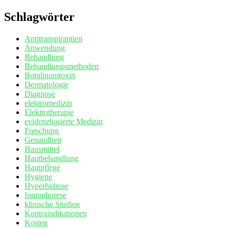
Schlagwörter
Antitranspirantien
Anwendung
Behandlung
Behandlungsmethoden
Botulinumtoxin
Dermatologie
Diagnose
elektromedizin
Elektrotherapie
evidenzbasierte Medizin
Forschung
Gesundheit
Hausmittel
Hautbehandlung
Hautpflege
Hygiene
Hyperhidrose
Iontophorese
klinische Studien
Kontraindikationen
Kosten