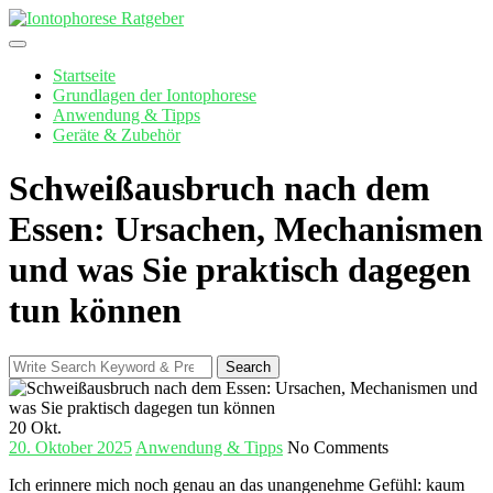
Skip
to
content
Startseite
Grundlagen der Iontophorese
Anwendung & Tipps
Geräte & Zubehör
Schweißausbruch nach dem
Essen: Ursachen, Mechanismen
und was Sie praktisch dagegen
tun können
Search
Search
for:
20
Okt.
20. Oktober 2025
Anwendung & Tipps
No Comments
Ich erinnere mich noch genau an⁣ das unangenehme​ Gefühl: kaum