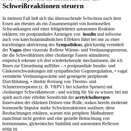
Schweißreaktionen steuern
In meinem Fall ⁢ließ sich das überraschende Schwitzen ⁤nach dem
Essen am ehesten als ein ⁤Zusammenspiel‍ von hormonellen
Schwankungen⁣ und einer fehlgeleiteten autonomen Reaktion
erklären:‌ ein postprandiales​ Ansteigen von ​
insulin
und​ teilweise
‌auch‍ von katecholaminähnlichen Effekten führt bei mir zu einer
kurzfristigen aktivierung des
Sympathikus
, gleichzeitig ⁣vermittelt⁣
der‌
Vagus
über viszerale⁤ Reflexe Wärme-​ und Verdauungsprozesse,
die ⁣die⁣ Schweißdrüsen über ‍cholinerge Fasern stimulieren;
empirisch erkenne ich drei ​wiederkehrende mechanismen, ⁣die ich
Ihnen zur Einordnung aufführe – • postprandiale​ Insulin-⁣ und​
Glukoseschwankungen‌ mit​ sympathischer Gegenregulation, • vagal
vermittelte ⁢Verdauungswärme und gesteigerte peripherale
‍Durchblutung,⁣ • ‍direkte‌ Reizung von​ Thermo- ⁢und
Schmerzrezeptoren ‍(z. B. TRPV1 bei ⁢scharfen Speisen) mit
cholinerger Schweißantwort -‌ und ⁣wichtig für Sie zu ​wissen:‍ bei⁣ mir
spielt​ auch ⁣eine ⁤erhöhte Sensitivität​ der
acetylcholinergen
Innervation⁢ der ekkrinen ​Drüsen eine Rolle, sodass ⁣bereits moderate
hormonelle⁢ Impulse starke Schwitzreaktionen auslösen; diese
Beobachtungen erklären, warum rein periphere Maßnahmen
manchmal nicht greifen und eine‌ gezielte ​Betrachtung⁣ von
hormonstatus, ‌glykemischer⁣ Stabilität und autonomen ⁢Reflexen
nötig ist.