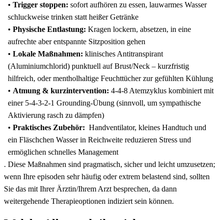
•
Trigger‍ stoppen:
sofort aufhören zu​ essen, lauwarmes⁢ Wasser
‌schluckweise trinken statt heißer Getränke
•
Physische⁣ Entlastung:
​Kragen lockern, absetzen, in eine
aufrechte aber entspannte ‍Sitzposition gehen
•
Lokale Maßnahmen:
klinisches Antitranspirant
(Aluminiumchlorid) punktuell auf ⁢Brust/Neck⁢ – ​kurzfristig
hilfreich, oder mentholhaltige Feuchttücher zur gefühlten Kühlung
•
Atmung⁢ &⁤ kurzintervention:
4‑4‑8 Atemzyklus kombiniert mit
einer 5‑4‑3‑2‑1​ Grounding‑Übung (sinnvoll, um ‍sympathische
Aktivierung rasch ‍zu dämpfen)
•
Praktisches Zubehör:
⁤ Handventilator,​ kleines Handtuch​ und
ein⁣ Fläschchen Wasser in Reichweite reduzieren ⁢Stress und
ermöglichen schnelles Management
. Diese Maßnahmen sind pragmatisch, sicher und leicht umzusetzen;
wenn Ihre episoden sehr häufig oder ​extrem‌ belastend sind, ‍sollten
Sie‍ das mit Ihrer ‌Ärztin/Ihrem Arzt besprechen,‌ da dann
weitergehende Therapieoptionen indiziert sein⁤ können.