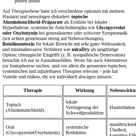
prüfen lassen
Auf Therapieebene habe ich ‌verschiedene optionen mit meinem
Hautarzt und neurologen diskutiert:
topische⁣
Aluminiumchlorid‑Präparate
⁤als Erstlinie bei lokaler
Hyperhidrose, systemische‍ Anticholinergika wie
Glycopyrrolat
⁣oder Oxybutynin
bei generalisierter oder schwerer Symptomatik
⁣(wir achten gemeinsam streng auf Nebenwirkungen),⁣
Botulinumtoxin
für ‍fokale Bereiche⁢ mit sehr guter Wirksamkeit,
und minimalinvasive Verfahren wie
miraDry
als langfristige
Option; chirurgische Eingriffe (z. B. ⁢sympathische Denervation)
betrachte ich ⁣nur in Ausnahmefällen. Wenn Sie nach Alternativen‌
zur​ Iontophorese suchen, sind vor​ allem die ‍genannten topischen,
systemischen und injizierbaren Therapien relevant – jede ‌hat
Vorteile ⁣und risiken, die ‍wir individuell abwägen müssen:
Therapie
Wirkung
Nebenwirku
lokale
Topisch
Verringerung der
Hautirritation
(Aluminiumchlorid)
⁣Schweißproduktion
mundtrockenh
Oral
systemische
Übelkeit,
(Glycopyrrolat/Oxybutynin)
Reduktion
kognitive Eff