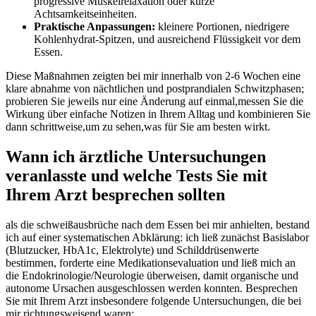
progressive Muskelrelaxation oder kurze
Achtsamkeitseinheiten.
Praktische ⁢Anpassungen:
kleinere​ Portionen, ‌niedrigere
Kohlenhydrat-Spitzen,⁤ und ausreichend ‍Flüssigkeit vor ‍dem⁣
Essen.
Diese Maßnahmen ⁣zeigten bei mir⁤ innerhalb von 2-6 Wochen eine
klare abnahme von nächtlichen und postprandialen Schwitzphasen;
probieren Sie jeweils nur eine Änderung auf einmal,messen Sie ‌die
Wirkung über ⁢einfache Notizen ​in ⁤Ihrem Alltag und kombinieren ​Sie
dann schrittweise,um zu‍ sehen,was für⁤ Sie am besten wirkt.
Wann ich ärztliche Untersuchungen
veranlasste und welche Tests Sie mit⁢
Ihrem Arzt besprechen sollten
als die schweißausbrüche nach​ dem Essen⁣ bei mir anhielten, bestand
ich auf⁢ einer systematischen ‍Abklärung: ich⁣ ließ zunächst Basislabor
(Blutzucker, HbA1c, Elektrolyte)‍ und Schilddrüsenwerte
bestimmen, forderte eine Medikationsevaluation und ließ mich an
die Endokrinologie/Neurologie überweisen, damit organische und
autonome Ursachen ausgeschlossen ‍werden konnten. ​Besprechen‌
Sie mit Ihrem ⁣Arzt insbesondere folgende Untersuchungen, die bei
mir richtungsweisend waren: