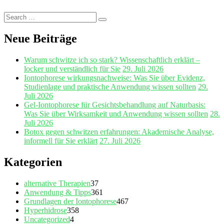
Search
Search
for:
Neue Beiträge
Warum schwitze ich so stark? Wissenschaftlich erklärt –
locker und verständlich für Sie
29. Juli 2026
Iontophorese wirkungsnachweise: Was Sie über Evidenz,
Studienlage und praktische Anwendung wissen sollten
29.
Juli 2026
Gel‑Iontophorese für Gesichtsbehandlung auf Naturbasis:
Was Sie über Wirksamkeit und Anwendung wissen sollten
28.
Juli 2026
Botox gegen schwitzen erfahrungen: Akademische Analyse,
informell für Sie erklärt
27. Juli 2026
Kategorien
alternative Therapien
37
Anwendung & Tipps
361
Grundlagen der Iontophorese
467
Hyperhidrose
358
Uncategorized
4