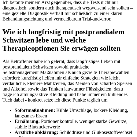
Ich betonte ‌meinem Arzt gegenüber, dass⁣ die Tests nicht ​nur
diagnostisch, sondern auch therapeutisch wegweisend sein⁤ sollten –
eine gezielte Diagnostik verhalf mir schließlich zu ​einer klaren
Behandlungsrichtung und vermeidbarem Trial‑and‑error.
Wie⁤ ich langfristig mit postprandialem
Schwitzen lebe ​und welche
Therapieoptionen ‍Sie erwägen sollten
Als Betroffener habe ich gelernt, dass langfristiges Leben mit‍
postprandialem Schwitzen sowohl praktische
Selbstmanagement‑Maßnahmen ⁣als auch gezielte Therapiewahlen
⁣erfordert; kurzfristig⁣ helfen mir⁢ einfache Strategien wie leicht
⁣verdauliche,⁣ kleinere Mahlzeiten, das Meiden ​von scharfen Speisen
‍und Alkohol sowie das Trinken lauwarmer Flüssigkeiten, dazu
trage‍ ich atmungsaktive Kleidung⁣ und⁤ habe immer ⁣ein​ kühlendes
Tuch ⁢dabei -‍ konkret setze ich diese Punkte täglich‌ um:
Sofortmaßnahmen:
Kühle‌ Umschläge, ‍lockere Kleidung,
langsames Essen
Ernährung:
‌Portionenkontrolle, weniger starke Gewürze,
stabile Blutzuckerwerte
Ärztliche abklärung:
Schilddrüse und‍ Glukosestoffwechsel