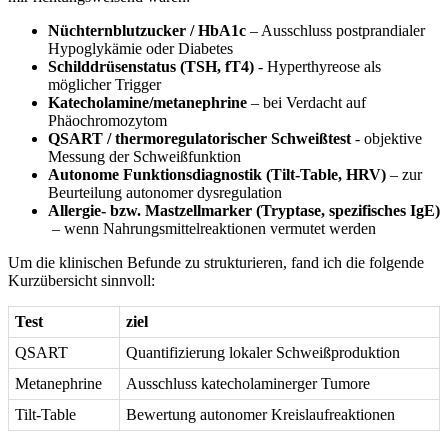
Nüchternblutzucker /‌ HbA1c
– Ausschluss postprandialer
Hypoglykämie oder Diabetes
Schilddrüsenstatus (TSH, fT4)
‌- Hyperthyreose als
möglicher⁤ Trigger
Katecholamine/metanephrine
– ‍bei‍ Verdacht auf ​
Phäochromozytom
QSART ⁢/⁤ thermoregulatorischer Schweißtest
​- objektive
Messung der Schweißfunktion
Autonome Funktionsdiagnostik (Tilt‑Table,‌ HRV)
– zur
Beurteilung autonomer dysregulation
Allergie- bzw. Mastzellmarker (Tryptase, spezifisches IgE)
​ – wenn Nahrungsmittelreaktionen vermutet werden
Um die klinischen Befunde zu strukturieren, ⁣fand ich die folgende
Kurzübersicht sinnvoll:
Test
ziel
QSART
Quantifizierung‌ lokaler Schweißproduktion
Metanephrine
Ausschluss​ katecholaminerger Tumore
Tilt‑Table
Bewertung autonomer Kreislaufreaktionen