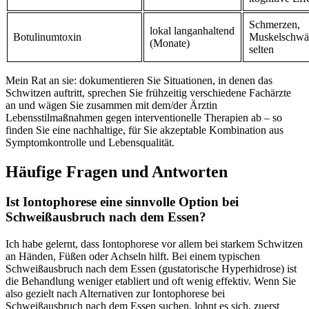
Schmerzen,
lokal langanhaltend
Botulinumtoxin
Muskelschwä
(Monate)
selten
Mein Rat an ​sie: dokumentieren Sie Situationen, in ⁢denen das
Schwitzen auftritt, sprechen Sie frühzeitig verschiedene Fachärzte
an und wägen ⁤Sie zusammen mit ‍dem/der Ärztin
⁢Lebensstilmaßnahmen gegen interventionelle Therapien ab – so⁣
finden Sie eine nachhaltige, für Sie akzeptable Kombination⁢ aus
Symptomkontrolle und Lebensqualität.
Häufige Fragen und Antworten
Ist Iontophorese eine sinnvolle Option​ bei
Schweißausbruch​ nach⁤ dem Essen?
Ich habe gelernt, dass Iontophorese⁢ vor allem bei starkem Schwitzen
an Händen, Füßen oder Achseln ​hilft. Bei einem typischen‌
Schweißausbruch nach⁤ dem Essen (gustatorische Hyperhidrose) ist
die Behandlung ⁢weniger etabliert und oft wenig effektiv. Wenn Sie⁣
also gezielt nach ‍Alternativen zur ⁢Iontophorese bei
⁤Schweißausbruch nach⁤ dem Essen suchen, lohnt es sich, ⁢zuerst