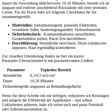
dauert die⁣ Anwendung ‍üblicherweise 10-20 Minuten, ⁣beende ⁤ich sie
langsam und entferne ​anschließend Rückstände⁢ mit einer neutralen
Creme. ⁢Für die ⁢Praxis habe ich folgende Checklisten ​für⁤ Sie
zusammengestellt:
Materialien:
Iontophoresegerät, passende Elektroden,
verordnete Salbe, ‍hautreinigungsmittel, Verbandmaterial
Sicherheitscheck:
​ Kontraindikationen ausschließen,
Gerätefunktion prüfen, Patch‑Test durchführen
Durchführung:
Stromdichte berechnen,⁣ Strom schrittweise
anpassen, Haut regelmäßig kontrollieren
Zur ⁣visuellen⁣ Orientierung ⁤finden sie hier ein ‌kurzes
Parameter‑Übersichtstabel le mit ‌praxisrelevanten Größen:
Parameter
Typischer Bereich
Stromdichte
0,3-0,5 ​mA/cm²
Dauer
10-20 Minuten
Elektrodengröße
angepasst an Behandlungsfläche
Wenn Sie diese Schritte mit mir befolgen, reduzieren wir Reizungen
‌und ⁢steigern⁣ die⁣ Effektivität⁤ der ‍Applikation – und sollten
Unklarheiten auftreten, ⁣hake ich sofort ⁣nach ‌und passe⁣ Protokoll
oder‍ Salbenkonzentration an.