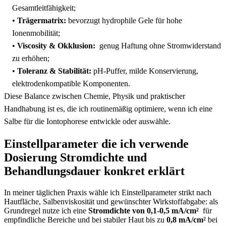
Gesamtleitfähigkeit;
•
Trägermatrix:
⁣bevorzugt hydrophile Gele für hohe‌
Ionenmobilität;
•
Viscosity ‌& Okklusion:
‌ genug Haftung⁣ ohne Stromwiderstand
zu erhöhen;
•
Toleranz & Stabilität:
pH-Puffer, milde Konservierung,
elektrodenkompatible Komponenten.
Diese Balance zwischen Chemie, ‍Physik ⁢und praktischer
Handhabung ist⁤ es, die ich routinemäßig​ optimiere,‍ wenn ich eine
Salbe für die Iontophorese entwickle oder auswähle.
Einstellparameter die ich verwende
Dosierung Stromdichte und
Behandlungsdauer konkret erklärt
In ⁢meiner​ täglichen Praxis⁣ wähle ich Einstellparameter strikt nach
Hautfläche, Salbenviskosität und ‌gewünschter Wirkstoffabgabe: als
Grundregel nutze ich ​eine
Stromdichte von ⁣0,1-0,5 mA/cm²
⁤ für
empfindliche⁢ Bereiche und⁢ bei‌ stabiler Haut bis zu
0,8 mA/cm²
bei