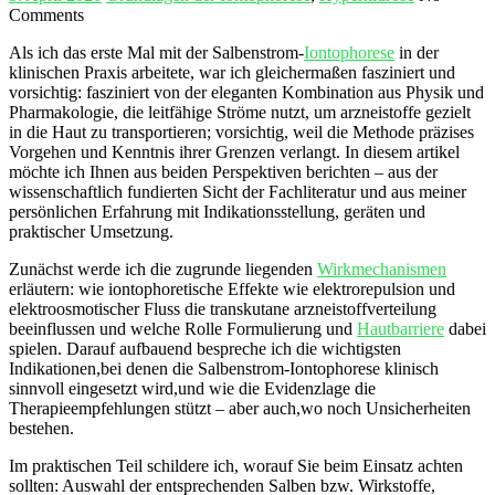
Comments
Als ich das erste Mal mit der ⁣Salbenstrom‑
Iontophorese
in der
klinischen Praxis arbeitete,​ war ‍ich gleichermaßen fasziniert ⁣und
vorsichtig: fasziniert von⁢ der eleganten Kombination aus Physik und
Pharmakologie, die leitfähige⁢ Ströme​ nutzt, um⁤ arzneistoffe gezielt
in die ⁤Haut‍ zu‌ transportieren; vorsichtig, weil‌ die Methode präzises
‍Vorgehen und Kenntnis ihrer Grenzen ‌verlangt. In⁤ diesem artikel
möchte ​ich Ihnen aus beiden Perspektiven berichten⁤ – ⁢aus der ​
wissenschaftlich fundierten Sicht der Fachliteratur und aus meiner
persönlichen Erfahrung ⁢mit⁢ Indikationsstellung, geräten und
praktischer Umsetzung.
Zunächst werde ich ‌die zugrunde⁢ liegenden
Wirkmechanismen
erläutern: wie iontophoretische ‌Effekte wie ​elektrorepulsion und
‍elektroosmotischer Fluss die ‍transkutane arzneistoffverteilung
beeinflussen und welche ​Rolle Formulierung ⁣und
Hautbarriere
dabei
spielen. Darauf⁤ aufbauend bespreche ich die‍ wichtigsten
Indikationen,bei denen die Salbenstrom‑Iontophorese ​klinisch⁣
sinnvoll‍ eingesetzt wird,und ⁤wie die Evidenzlage die
Therapieempfehlungen stützt – aber auch,wo noch‍ Unsicherheiten
‌bestehen.
Im praktischen Teil schildere ich, ⁤worauf Sie beim Einsatz achten
sollten: Auswahl der ‌entsprechenden Salben bzw. ‍Wirkstoffe,‍