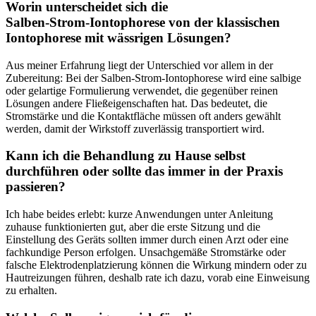
Worin unterscheidet ‌sich die
Salben‑Strom‑Iontophorese ⁤von der klassischen
Iontophorese mit wässrigen Lösungen?
Aus meiner ⁢Erfahrung liegt der ‍Unterschied‍ vor allem‍ in der
Zubereitung: Bei der Salben‑Strom‑Iontophorese wird eine ⁤salbige
oder gelartige Formulierung verwendet, die‍ gegenüber reinen
Lösungen andere⁣ Fließeigenschaften hat. Das bedeutet, die
Stromstärke und die⁣ Kontaktfläche müssen oft‍ anders ‌gewählt
werden, damit ‌der⁣ Wirkstoff zuverlässig transportiert wird.
Kann ich die Behandlung zu Hause selbst
⁣durchführen oder sollte das immer in der Praxis
passieren?
Ich ⁤habe beides⁢ erlebt: kurze Anwendungen unter Anleitung⁣
zuhause funktionierten gut, ⁤aber die erste Sitzung⁤ und die
Einstellung des Geräts ‌sollten immer durch einen Arzt oder eine
⁢fachkundige Person⁣ erfolgen. Unsachgemäße Stromstärke oder
falsche Elektrodenplatzierung können​ die Wirkung mindern oder zu
Hautreizungen führen,⁤ deshalb‌ rate ⁣ich‌ dazu, vorab eine Einweisung
zu erhalten.