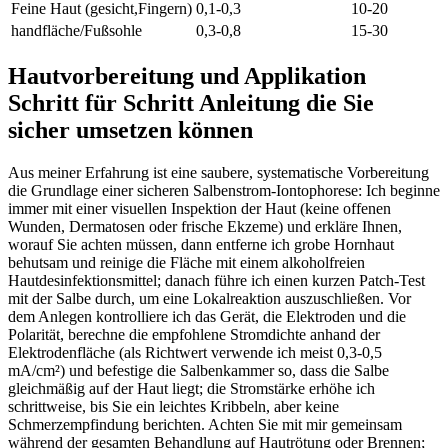
Feine⁢ Haut ​(gesicht,Fingern)
0,1-0,3
10-20
handfläche/Fußsohle
0,3-0,8
15-30
Hautvorbereitung und Applikation
Schritt‍ für Schritt Anleitung ​die Sie
sicher umsetzen können
Aus ⁤meiner Erfahrung ist eine saubere, systematische ​Vorbereitung
die Grundlage ⁤einer sicheren Salbenstrom‑Iontophorese: Ich beginne
‍immer mit einer visuellen​ Inspektion der Haut (keine offenen
Wunden,⁣ Dermatosen oder frische Ekzeme) und erkläre Ihnen,⁤
worauf Sie achten müssen, dann entferne‍ ich grobe Hornhaut
behutsam und reinige die Fläche mit⁢ einem​ alkoholfreien
Hautdesinfektionsmittel; danach führe ich einen kurzen Patch‑Test‌
mit​ der Salbe durch, um eine ​Lokalreaktion auszuschließen. Vor
dem Anlegen kontrolliere ich das Gerät, ⁤die⁢ Elektroden und ⁤die
Polarität, berechne die empfohlene Stromdichte anhand der
Elektrodenfläche (als Richtwert verwende ich meist 0,3-0,5
mA/cm²) und befestige die Salbenkammer so, dass ⁤die Salbe​
gleichmäßig auf der Haut liegt; ⁤die ‌Stromstärke erhöhe ich
schrittweise, bis ‍Sie ​ein leichtes Kribbeln, ‌aber keine
Schmerzempfindung berichten.​ Achten Sie mit mir gemeinsam
während der⁤ gesamten Behandlung auf Hautrötung ⁤oder Brennen;