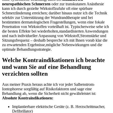
neuropathischen⁢ Schmerzen
oder⁣ zur ​transkutanen Anästhesie
kann ⁤ich durch gezielte Wirkstoffzufuhr oft eine spürbare
Schmerzlinderung erreichen; ‌darüber hinaus ⁣nutze ich die⁤ Technik
selektiv zur Unterstützung der‍ Wundrandtherapie und bei
bestimmten dermatologischen Fragestellungen, wenn eine⁢ fokale
Penetration von Wirkstoffen vorteilhaft ist. Typischerweise sehe ich
‌die besten Effekte⁢ bei​ wiederholten,standardisierten Anwendungen
und nach individueller⁢ Anpassung‍ von Wirkstoff,Stromstärke ⁤und ​
Sitzungsfrequenz – deshalb bespreche ich mit Ihnen vorab klar die
zu erwartenden‌ Ergebnisse,mögliche Nebenwirkungen‌ und die‌
optimale Behandlungsstrategie.
Welche Kontraindikationen ich beachte​
und⁤ wann Sie auf ⁢eine Behandlung‍
verzichten‍ sollten
Aus meiner Praxis heraus achte ich vor​ jeder Salbenstrom-
Iontophorese ⁢sorgfältig auf Risikofaktoren und sage eine
Behandlung ab,⁤ wenn die ⁤Sicherheit nicht gewährleistet ist:
Absolute Kontraindikationen:
Implantierbare elektrische ⁣Geräte‌ (z. B. Herzschrittmacher,
Defibrillator)