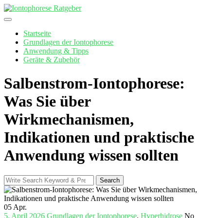
Skip
to
content
Startseite
Grundlagen der Iontophorese
Anwendung & Tipps
Geräte & Zubehör
Salbenstrom-Iontophorese:
Was Sie über
Wirkmechanismen,
Indikationen und praktische
Anwendung wissen sollten
Search
Search
for:
05
Apr.
5. April 2026
Grundlagen der Iontophorese
,
Hyperhidrose
No