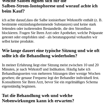
Welche Salben eignen sich ⁤für​ die​
Salben‑Strom‑Iontophorese⁤ und worauf achte ich
‍beim ​Kauf?
ich⁤ achte darauf,dass die Salbe‍ ionisierbare Wirkstoffe enthält ‍(z. B.
⁣bestimmte entzündungshemmende Substanzen) und ‍keine stark
fettenden oder isolierenden Bestandteile, die⁢ den Stromfluss
blockieren. Fragen Sie ‌Ihren Arzt ‍oder ​Apotheker, welche Präparate
getestet oder empfohlen sind ⁣-⁣ als beratungsportal verkaufen wir
⁤selbst keine produkte.
Wie‍ lange ⁤dauert eine typische ⁣Sitzung und wie oft
sollte ich​ die Behandlung wiederholen?
In ‌meiner Erfahrung ‌liegt eine⁣ Sitzung meist zwischen 10 und 20
Minuten, je nach⁣ Wirkstoff und Indikation.​ Häufig habe​ ich
Behandlungsserien von‌ mehreren​ Sitzungen ⁢über ​wenige Wochen
gesehen;​ die ​genaue Frequenz legt der Behandler⁤ individuell fest.
‌Konsultieren Sie Ihren‌ Arzt, bevor ‌Sie ⁢ein⁤ regelmäßiges Schema
eigenständig beginnen.
Tut die Behandlung weh ⁤und welche⁢
Nebenwirkungen kann ich erwarten?