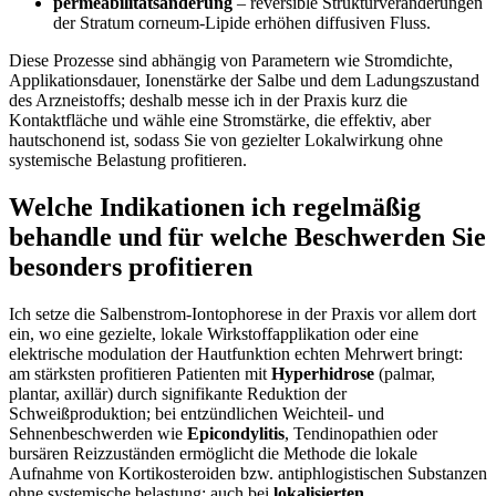
permeabilitätsänderung
– reversible Strukturveränderungen
der Stratum corneum-Lipide erhöhen ⁣diffusiven ​Fluss.
Diese Prozesse sind abhängig von Parametern⁤ wie Stromdichte,⁢
Applikationsdauer, ​Ionenstärke⁤ der ⁢Salbe und dem Ladungszustand
des Arzneistoffs; deshalb messe ich in ‍der Praxis kurz die
Kontaktfläche und wähle eine‍ Stromstärke, die effektiv, aber
hautschonend ​ist, sodass Sie von⁤ gezielter Lokalwirkung ‍ohne
⁣systemische⁤ Belastung profitieren.
Welche Indikationen ‍ich‌ regelmäßig
behandle und‌ für‍ welche Beschwerden Sie
besonders profitieren
Ich setze die Salbenstrom-Iontophorese in der Praxis vor ⁢allem ‍dort
ein, wo eine gezielte, lokale Wirkstoffapplikation oder eine
elektrische modulation der Hautfunktion‌ echten Mehrwert bringt:
am stärksten profitieren Patienten mit
Hyperhidrose
(palmar,
plantar, axillär) durch ⁣signifikante Reduktion der‍
Schweißproduktion; bei ‌entzündlichen‌ Weichteil- und‌
Sehnenbeschwerden wie
Epicondylitis
, ⁤Tendinopathien oder
bursären Reizzuständen ermöglicht die ‍Methode‍ die ‍lokale
Aufnahme ⁣von Kortikosteroiden bzw. antiphlogistischen Substanzen‍
ohne systemische⁤ belastung; auch bei
lokalisierten