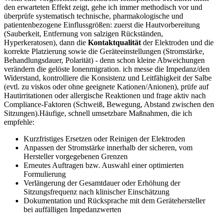
den erwarteten ​Effekt zeigt, gehe ich immer⁢ methodisch⁤ vor und
überprüfe systematisch technische,⁢ pharmakologische und
patientenbezogene Einflussgrößen: ​zuerst die Hautvorbereitung
(Sauberkeit, Entfernung von ‍salzigen⁢ Rückständen,
Hyperkeratosen), dann die
Kontaktqualität
der⁤ Elektroden und die
korrekte‌ Platzierung sowie⁣ die Geräteeinstellungen‍ (Stromstärke,
Behandlungsdauer, ​Polarität) -⁢ denn schon kleine Abweichungen‍
verändern die gelöste Ionenmigration. ich messe die ⁣Impedanz/den
Widerstand,​ kontrolliere die Konsistenz und Leitfähigkeit der Salbe
(evtl. zu viskos oder ohne geeignete Kationen/Anionen), prüfe auf
Hautirritationen⁤ oder‍ allergische Reaktionen und frage aktiv nach
Compliance‑Faktoren (Schweiß, Bewegung, Abstand zwischen den⁣
Sitzungen).Häufige, schnell‌ umsetzbare Maßnahmen, die ich
empfehle:
Kurzfristiges Ersetzen oder Reinigen der Elektroden
Anpassen der Stromstärke innerhalb der sicheren, ⁣vom
Hersteller vorgegebenen⁢ Grenzen
Erneutes Auftragen bzw. Auswahl ‌einer optimierten
Formulierung
Verlängerung der Gesamtdauer oder ⁤Erhöhung der
Sitzungsfrequenz nach⁣ klinischer‌ Einschätzung
Dokumentation und‍ Rücksprache mit dem Gerätehersteller
bei auffälligen ‍Impedanzwerten