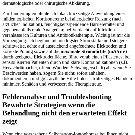
dermatologische oder ⁤chirurgische Abklärung.
Zur Linderung ‍empfehle‌ ich lokal: kurzzeitige Anwendung ​einer
milden topischen⁤ Kortisoncreme bei allergischer Reizung (nach
ärztlicher ⁣Indikation), feuchtigkeitsspendende Barrieremittel und
⁢gegebenenfalls orale Analgetika; bei Verdacht auf Infektion
veranlasse ich Kulturen und Antibiotikatherapie. Wichtig ist‍ mir⁣ die⁣
Vorbeugung: ich beginne mit niedrigster ⁢Stromstärke‌ und ​steigere‌
schrittweise, achte⁢ auf ausreichend angefeuchtete Elektroden und
korrekte Polung sowie auf die
maximale ⁤Stromdichte (mA/cm²)
durch geeignete Elektrodenfläche, führe vorab einen Pflastertest‌ bei
sensibilisierten Patienten⁢ durch und kläre Kontraindikationen (z.B.
Herzschrittmacher, offene Wunden, Schwangerschaft) ab. wenn Sie
Beschwerden ‌haben, ⁢zögern ⁤Sie nicht: sofort anhalten,
dokumentieren und⁣ ggf. ‌ärztliche Hilfe holen – frühzeitiges‌ Handeln
minimiert Schäden und verbessert‌ die Therapietreue.
Fehleranalyse ‍und Troubleshooting
⁤Bewährte ‍Strategien wenn die
Behandlung nicht den erwarteten Effekt
zeigt
Wenn eine vorgesehene⁣ Salbenstrom-Iontophorese bei Ihnen nicht