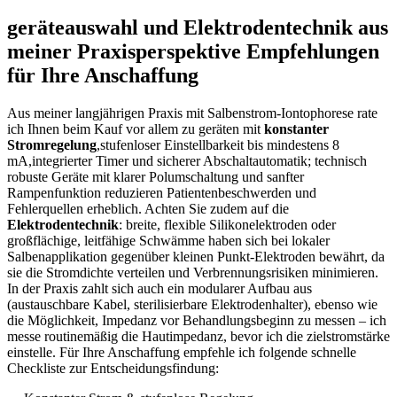
geräteauswahl und Elektrodentechnik⁤ aus
meiner ‌Praxisperspektive Empfehlungen
für Ihre Anschaffung
Aus meiner langjährigen⁤ Praxis mit‌ Salbenstrom-Iontophorese rate
ich ‍Ihnen beim Kauf​ vor allem zu geräten⁤ mit‌
konstanter​
Stromregelung
,stufenloser Einstellbarkeit bis⁣ mindestens 8 ​
mA,integrierter Timer ⁢und‍ sicherer Abschaltautomatik; technisch
robuste​ Geräte​ mit klarer Polumschaltung und sanfter
Rampenfunktion reduzieren Patientenbeschwerden und
Fehlerquellen‌ erheblich.⁤ Achten Sie ‌zudem auf die
Elektrodentechnik
:‍ breite, flexible Silikonelektroden oder
⁣großflächige, leitfähige Schwämme haben sich bei lokaler
Salbenapplikation⁣ gegenüber kleinen Punkt-Elektroden bewährt, da
sie die Stromdichte verteilen ​und Verbrennungsrisiken minimieren.
In der Praxis zahlt sich auch ein modularer Aufbau aus
⁤(austauschbare⁣ Kabel, sterilisierbare‌ Elektrodenhalter), ebenso wie
die Möglichkeit, Impedanz vor Behandlungsbeginn zu messen⁣ – ich​
messe routinemäßig die Hautimpedanz, bevor ⁢ich die zielstromstärke
einstelle. Für Ihre⁣ Anschaffung​ empfehle ich folgende schnelle
Checkliste zur Entscheidungsfindung:‍