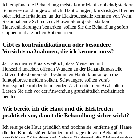
Ich ‍empfand die Behandlung meist als ​nur leicht ​kribbelnd; stärkere
Schmerzen sind ungewöhnlich. ‍Hautrötungen, kurzfristiges Brennen⁣
oder leichte Irritationen an der Elektrodenstelle kommen ​vor. Wenn
Sie ⁤anhaltende⁣ Schmerzen,⁤ Blasenbildung oder stärkere
Hautveränderungen bemerken, sollten​ Sie die Behandlung ⁣sofort
stoppen und ärztlichen⁢ Rat‌ einholen.
Gibt es⁤ kontraindikationen oder besondere
Vorsichtsmaßnahmen, ‍die ich kennen ⁣muss?
Ja – aus ⁢meiner Praxis ‌weiß ich, ​dass⁤ Menschen mit
Herzschrittmacher, offenen Wunden an⁣ der Behandlungsstelle,
aktiven Infektionen oder bestimmten Hauterkrankungen die
Iontophorese meiden sollten. Schwangere sollten‍ vorab⁣
Rücksprache⁤ mit der betreuenden Ärztin oder dem Arzt halten.
Lassen Sie sich vor‍ der Anwendung grundsätzlich medizinisch
beraten.
Wie bereite⁣ ich die ​Haut und ‌die Elektroden⁣
praktisch vor, damit die Behandlung sicher wirkt?
Ich reinige die Haut gründlich und trockne sie, entferne ggf.​ Haare,
die den Kontakt stören ​könnten, und ⁢trage die vom Behandler