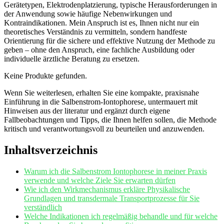
Gerätetypen, ​Elektrodenplatzierung, ⁤typische Herausforderungen in
der ⁢Anwendung sowie häufige Nebenwirkungen und
Kontraindikationen. ⁤Mein Anspruch ist es, Ihnen nicht nur⁢ ein
theoretisches Verständnis zu vermitteln, sondern handfeste
Orientierung⁣ für die sichere und effektive Nutzung ​der Methode zu
⁤geben⁢ – ohne ‌den Anspruch, eine fachliche Ausbildung oder
individuelle ärztliche Beratung‍ zu ersetzen.
Keine Produkte gefunden.
Wenn Sie ‌weiterlesen, erhalten Sie eine⁢ kompakte,⁣ praxisnahe
Einführung in⁢ die Salbenstrom‑Iontophorese, untermauert mit ​
Hinweisen aus der ​literatur und ergänzt durch eigene⁢
Fallbeobachtungen und Tipps, die Ihnen helfen sollen, die Methode
kritisch und verantwortungsvoll ⁣zu beurteilen und⁤ anzuwenden.
Inhaltsverzeichnis
Warum ich die⁢ Salbenstrom Iontophorese ⁢in meiner‌ Praxis
verwende und welche Ziele ‍Sie erwarten‍ dürfen
Wie ich ⁤den Wirkmechanismus erkläre Physikalische
Grundlagen und transdermale Transportprozesse für Sie
verständlich
Welche Indikationen ich‌ regelmäßig ⁢behandle und für welche