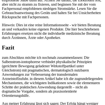
empfohlene Salbe dünn auf.​ Achten Sie darauf,⁣ die Elektroden fest,
aber‌ nicht zu stramm zu fixieren, und beginnen​ Sie mit ‍der vom
Fachpersonal empfohlenen niedrigen⁤ Stromstärke.⁤ Lesen Sie die
Gebrauchsanweisung des Geräts und halten Sie bei Unsicherheiten
Rücksprache mit Fachpersonen.
Hinweis: Dies ⁢ist eine​ reine Informationsseite ​- wir⁣ bieten Beratung
an und verkaufen keine eigenen Produkte. Die hier beschriebenen
Erfahrungen ⁤ersetzen nicht die individuelle medizinische Beratung
⁢durch Ärztinnen, Ärzte oder‍ Apotheker.
Fazit
zum​ Abschluss möchte ich⁢ nochmals zusammenfassen: ⁤Die
Salbenstrom-iontophorese⁣ verbindet physikalische Prinzipien
(gerichtete Bewegung geladener⁤ Wirkstoffpartikel unter
Gleichstrom) mit pragmatischen, dermatologisch nutzbaren
Anwendungen zur Verbesserung ⁤der transdermalen
Arzneistoffzufuhr.⁣ in diesem Artikel habe‌ ich die ⁤zugrundeliegenden
Mechanismen, die wichtigsten Indikationen sowie die⁣ elementaren
Schritte der praktischen Anwendung ‍dargestellt – nicht als
dogmatische Vorgabe, sondern⁤ als praxisorientierte⁤
Orientierungshilfe.
Aus meiner Erfahrung lässt sich sagen: Der Erfolg hängt ‌weniger