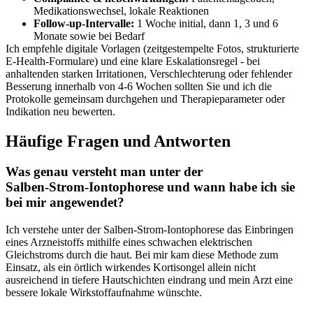
Medikationswechsel, lokale ⁢Reaktionen
Follow‑up‑Intervalle:
1 ‌Woche‍ initial,‌ dann 1, 3 und 6
⁤Monate sowie bei Bedarf
Ich empfehle digitale Vorlagen‍ (zeitgestempelte Fotos,⁢ strukturierte
E‑Health‑Formulare)‌ und eine klare Eskalationsregel -‍ bei⁣
anhaltenden starken Irritationen, ⁢Verschlechterung⁤ oder fehlender
Besserung innerhalb ⁢von 4-6 Wochen sollten Sie und ⁤ich die
Protokolle gemeinsam ‌durchgehen⁤ und Therapieparameter oder
Indikation neu bewerten.
Häufige Fragen ⁢und Antworten
Was genau versteht man ‌unter der‌
Salben‑Strom‑Iontophorese ⁢und wann habe ich sie
bei mir angewendet?
Ich⁤ verstehe‌ unter der Salben‑Strom‑Iontophorese das Einbringen
eines⁢ Arzneistoffs mithilfe ⁣eines schwachen elektrischen ​
Gleichstroms durch die ⁣haut. Bei ‍mir kam diese Methode zum
Einsatz, als ein örtlich wirkendes ⁢Kortisongel allein nicht
⁢ausreichend⁣ in tiefere Hautschichten eindrang und mein Arzt eine
bessere⁣ lokale Wirkstoffaufnahme wünschte.