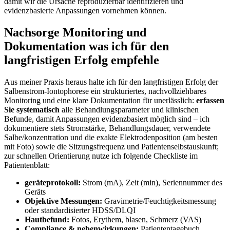
damit wir die Ursache reproduzierbar identifizieren ⁢und
evidenzbasierte‍ Anpassungen⁣ vornehmen können.
Nachsorge Monitoring und
⁣Dokumentation ​was ich für den
‍langfristigen⁣ Erfolg empfehle
Aus meiner Praxis heraus halte ich für den⁣ langfristigen Erfolg ‌der
Salbenstrom‑Iontophorese ein strukturiertes, nachvollziehbares
Monitoring und eine klare Dokumentation für unerlässlich:
erfassen
Sie systematisch
alle Behandlungsparameter und klinischen
⁤Befunde, damit Anpassungen evidenzbasiert⁢ möglich sind – ich
dokumentiere stets Stromstärke,⁤ Behandlungsdauer, verwendete
Salbe/konzentration und die ⁣exakte ⁣Elektrodenposition (am besten
⁣mit‌ Foto) sowie die⁣ Sitzungsfrequenz und Patientenselbstauskunft;
zur schnellen ‌Orientierung nutze ich ​folgende Checkliste im⁤
Patientenblatt:
geräteprotokoll:
Strom ​(mA),​ Zeit (min),⁤ Seriennummer des
Geräts
Objektive⁣ Messungen:
Gravimetrie/Feuchtigkeitsmessung
oder standardisierter HDSS/DLQI
Hautbefund:
Fotos, Erythem, blasen, Schmerz‌ (VAS)
Compliance‌ & nebenwirkungen:
‌Patiententagebuch,