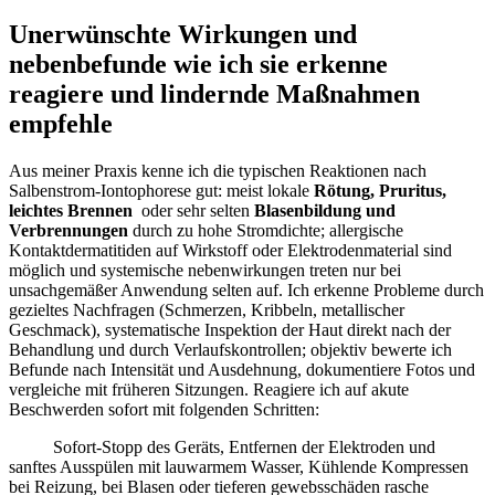
Unerwünschte Wirkungen und
nebenbefunde‍ wie ​ich sie erkenne​
reagiere ⁤und lindernde Maßnahmen
empfehle
Aus meiner‌ Praxis kenne ich die typischen Reaktionen nach
Salbenstrom-Iontophorese gut: meist lokale
Rötung, Pruritus,
‌leichtes‌ Brennen
​ oder sehr selten
Blasenbildung und
Verbrennungen
durch zu hohe‍ Stromdichte; allergische
Kontaktdermatitiden auf Wirkstoff oder Elektrodenmaterial sind
möglich‍ und ‍systemische nebenwirkungen treten ‍nur ‌bei
unsachgemäßer Anwendung selten auf. Ich erkenne Probleme durch
gezieltes‍ Nachfragen (Schmerzen, Kribbeln, metallischer
‍Geschmack), systematische ​Inspektion⁢ der Haut direkt nach der
Behandlung⁢ und durch ⁢Verlaufskontrollen; objektiv bewerte ich⁤
Befunde nach⁤ Intensität⁤ und ⁢Ausdehnung, ‌dokumentiere Fotos und‌
vergleiche mit⁤ früheren ⁢Sitzungen. Reagiere ich‌ auf akute
Beschwerden sofort⁤ mit ​folgenden Schritten:
Sofort-Stopp des Geräts,
Entfernen der ​Elektroden und
sanftes Ausspülen mit lauwarmem Wasser,
Kühlende​ Kompressen​
bei Reizung,
bei Blasen oder tieferen gewebsschäden rasche