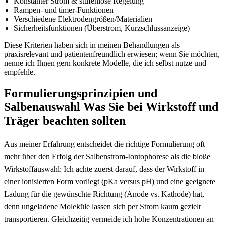
Konstanter Strom & stufenlose Regelung
Rampen- ⁢und timer-Funktionen
Verschiedene Elektrodengrößen/Materialien
Sicherheitsfunktionen (Überstrom, ⁢Kurzschlussanzeige)
Diese ‍Kriterien haben ⁣sich in⁤ meinen⁤ Behandlungen als
praxisrelevant​ und patientenfreundlich erwiesen; wenn⁢ Sie möchten,‍
nenne ich Ihnen gern konkrete Modelle, die ich selbst‍ nutze und‌
empfehle.
Formulierungsprinzipien und
Salbenauswahl Was Sie bei‍ Wirkstoff ⁣und
Träger beachten sollten
Aus⁤ meiner Erfahrung entscheidet⁤ die richtige Formulierung⁢ oft
mehr über den Erfolg der Salbenstrom-Iontophorese als die bloße‍
Wirkstoffauswahl:‌ Ich achte zuerst ‌darauf, dass‌ der Wirkstoff in
einer ⁢ionisierten Form vorliegt (pKa versus ⁢pH) und ⁢eine ⁣geeignete
Ladung für die gewünschte ‍Richtung (Anode vs. Kathode) hat,
denn ungeladene Moleküle lassen⁤ sich per Strom kaum gezielt
transportieren. Gleichzeitig vermeide ‍ich hohe ⁤Konzentrationen an