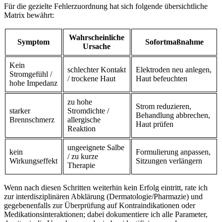
Für ⁢die gezielte Fehlerzuordnung hat sich folgende ​übersichtliche
Matrix bewährt:
Wahrscheinliche
Symptom
Sofortmaßnahme
Ursache
Kein
schlechter​ Kontakt
Elektroden neu ‌anlegen,
Stromgefühl‌ /​
/ trockene Haut
Haut befeuchten
hohe Impedanz
zu ⁢hohe
Strom reduzieren,
starker
Stromdichte /
Behandlung abbrechen,‌
Brennschmerz
allergische
Haut prüfen
Reaktion
ungeeignete Salbe
kein
Formulierung anpassen,
/ zu kurze
Wirkungseffekt
⁣Sitzungen verlängern
Therapie
Wenn⁢ nach⁤ diesen ⁤Schritten weiterhin kein Erfolg eintritt, rate ich
zur interdisziplinären⁤ Abklärung (Dermatologie/Pharmazie) und
gegebenenfalls ​zur Überprüfung auf Kontraindikationen oder
Medikationsinteraktionen; dabei dokumentiere ich‍ alle⁢ Parameter,