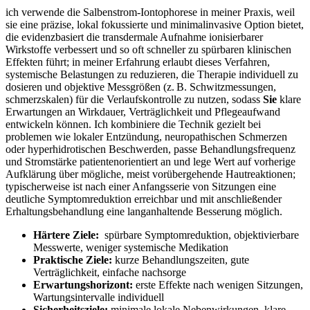
ich verwende die Salbenstrom‑Iontophorese in meiner Praxis, weil
sie eine präzise, lokal fokussierte und minimalinvasive Option bietet,
die evidenzbasiert die‍ transdermale ‌Aufnahme ionisierbarer​
Wirkstoffe verbessert und⁣ so oft schneller ⁢zu spürbaren klinischen
Effekten⁢ führt; in meiner Erfahrung erlaubt dieses⁤ Verfahren,
systemische Belastungen zu reduzieren, die ‍Therapie‌ individuell⁢ zu
dosieren und objektive Messgrößen (z. B. Schwitzmessungen,​
schmerzskalen) für ⁤die Verlaufskontrolle ‌zu‌ nutzen, sodass
Sie
klare
Erwartungen an Wirkdauer, Verträglichkeit und Pflegeaufwand
entwickeln können. Ich kombiniere die⁢ Technik gezielt bei
problemen ‌wie lokaler Entzündung, neuropathischen ‌Schmerzen
oder hyperhidrotischen Beschwerden, passe Behandlungsfrequenz
und Stromstärke patientenorientiert an und lege Wert auf vorherige
Aufklärung⁣ über mögliche, meist vorübergehende Hautreaktionen;
typischerweise ist nach einer Anfangsserie von Sitzungen‌ eine
deutliche Symptomreduktion erreichbar und mit anschließender
Erhaltungsbehandlung ‌eine‍ langanhaltende Besserung möglich.
Härtere Ziele:
‍ spürbare Symptomreduktion, objektivierbare
⁢Messwerte, weniger systemische Medikation
Praktische Ziele:
kurze Behandlungszeiten, ​gute
Verträglichkeit, einfache nachsorge
Erwartungshorizont:
erste ‍Effekte nach wenigen Sitzungen,
Wartungsintervalle individuell
Sicherheitsziele:
minimale lokale ⁣Nebenwirkungen, klare