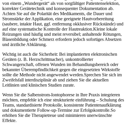
von einem⁣ „Wundergerät“ ‌als von sorgfältiger Patientenselektion,
korrekter Gerätetechnik ‍und konsequenter Dokumentation​ ab.
Achten Sie auf die Polarität des Medikaments, die Dauer und
Stromstärke ⁣der ‍Applikation, eine geeignete Hautvorbereitung
‍(saubere, intakte Haut, ggf. entfernung okklusiver ⁢Rückstände) und
auf eine systematische Kontrolle ‍der ​Hautreaktion.Kleine‌ lokale‍
Reizungen ⁣sind häufig⁢ und meist reversibel; anhaltende Rötungen,
Blasenbildung ⁢oder ⁣Schmerz erfordern jedoch sofortiges⁢ Absetzen
und ärztliche Abklärung.
Wichtig ist ‍auch die Sicherheit: Bei ⁤implantierten ‌elektronischen ​
Geräten⁤ (z.⁢ B.⁣ Herzschrittmacher), ⁤unkontrollierter
Schwangerschaft, offenen Wunden im Behandlungsbereich oder
bekannter Überempfindlichkeit gegen die ⁢eingesetzten Wirkstoffe
sollte die Methode nicht angewendet⁣ werden.Sprechen‍ Sie sich im
Zweifelsfall interdisziplinär ⁤ab ‌und ziehen Sie die aktuellen‌
Leitlinien und klinischen Studien zurate.
Wenn Sie ‍die ‌Salbenstrom-Iontophorese in‍ Ihre ⁢Praxis integrieren
möchten, ​empfehle‌ ich eine strukturierte einführung‍ – Schulung des
Teams, standardisierte Protokolle, konsistente ​Patientenaufklärung
und dokumentierte Follow‑up‑Termine zur ⁤Erfolgskontrolle.So⁣
erhöhen Sie die Therapietreue und minimieren⁤ unerwünschte
⁤Effekte.