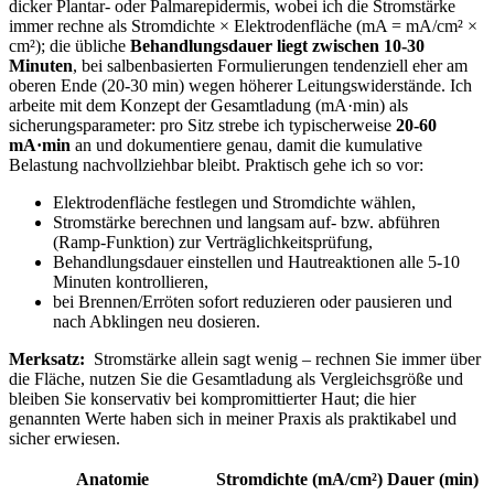
⁢dicker Plantar- oder‌ Palmarepidermis, wobei ich die ​Stromstärke
immer⁤ rechne als⁤ Stromdichte × Elektrodenfläche (mA = mA/cm² ×
cm²); die übliche
Behandlungsdauer liegt ‍zwischen 10-30​
Minuten
, bei salbenbasierten Formulierungen tendenziell eher am⁢
oberen Ende (20-30 min)⁢ wegen höherer​ Leitungswiderstände. Ich
arbeite mit⁢ dem Konzept der Gesamtladung (mA·min) als⁤
sicherungsparameter: pro Sitz strebe ich ​typischerweise
20-60
⁢mA·min
an und dokumentiere genau, damit die kumulative
Belastung nachvollziehbar bleibt.⁢ Praktisch gehe ich ⁤so vor:⁤
Elektrodenfläche⁤ festlegen und Stromdichte ​wählen,
Stromstärke⁢ berechnen und langsam auf- ‍bzw. abführen
(Ramp-Funktion) zur ⁣Verträglichkeitsprüfung,
Behandlungsdauer einstellen ​und Hautreaktionen⁢ alle 5-10
⁣Minuten⁢ kontrollieren,
bei Brennen/Erröten ⁤sofort reduzieren oder pausieren und
nach Abklingen neu dosieren.
Merksatz:
⁤ Stromstärke allein sagt⁣ wenig – ‍rechnen Sie immer ​über
die Fläche, nutzen Sie​ die Gesamtladung als Vergleichsgröße⁣ und
bleiben ‍Sie konservativ bei​ kompromittierter Haut; ‌die hier⁢
genannten Werte haben‍ sich in ‌meiner Praxis als praktikabel und
sicher erwiesen. ⁣
Anatomie
Stromdichte (mA/cm²)
Dauer⁢ (min)