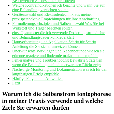
⁣Beschwerden Sie ‍besonders ⁤profitieren
Welche‍ Kontraindikationen ich ⁤beachte und wann Sie auf
eine ​Behandlung verzichten sollten
Geräteauswahl ​und Elektrodentechnik ​aus meiner
praxisperspektive Empfehlungen für Ihre Anschaffung
Formulierungsprinzipien und⁢ Salbenauswahl‍ Was Sie‌ bei
Wirkstoff und Träger beachten sollten
einstellparameter ⁢die ich verwende Dosierung stromdichte
und Behandlungsdauer ​konkret erklärt
Hautvorbereitung und Applikation Schritt für ⁣Schritt
Anleitung die Sie ⁣sicher umsetzen können
Unerwünschte Wirkungen und Nebenbefunde wie ich ‍sie
erkenne reagiere und lindernde maßnahmen ⁤empfehle
Fehleranalyse⁣ und Troubleshooting Bewährte Strategien
wenn die​ Behandlung nicht den erwarteten Effekt ​zeigt
Nachsorge Monitoring und Dokumentation⁤ was ​ich für den
langfristigen Erfolg empfehle
Häufige Fragen und Antworten
Fazit
Warum ich die Salbenstrom Iontophorese
in meiner Praxis verwende und ‌welche⁣
Ziele ​Sie ⁢erwarten⁤ dürfen