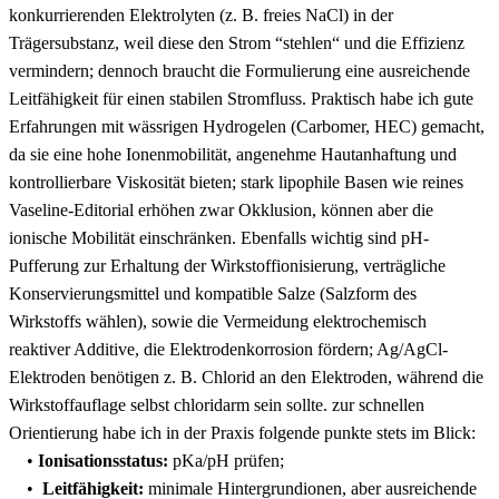
‍konkurrierenden ‍Elektrolyten (z. B. ​freies NaCl) in der
Trägersubstanz,‌ weil diese den Strom ⁢“stehlen“ und die Effizienz⁣
vermindern; dennoch​ braucht die ⁣Formulierung eine ausreichende
‌Leitfähigkeit für einen stabilen Stromfluss. Praktisch habe ich gute
Erfahrungen mit wässrigen Hydrogelen ‌(Carbomer, HEC)‌ gemacht,
da ⁣sie eine hohe Ionenmobilität, angenehme Hautanhaftung und
kontrollierbare Viskosität⁤ bieten; stark⁢ lipophile Basen wie reines
Vaseline-Editorial erhöhen⁣ zwar Okklusion, ⁤können aber‍ die
ionische Mobilität⁤ einschränken. ​Ebenfalls‍ wichtig sind pH-
Pufferung ⁣zur Erhaltung der Wirkstoffionisierung, verträgliche
Konservierungsmittel und kompatible Salze (Salzform des
Wirkstoffs wählen),‍ sowie die Vermeidung elektrochemisch
reaktiver Additive,⁣ die Elektrodenkorrosion fördern; Ag/AgCl-
Elektroden benötigen z. ⁣B. Chlorid an den​ Elektroden, während die
Wirkstoffauflage selbst chloridarm sein sollte. zur schnellen
Orientierung ​habe ich in ‍der Praxis folgende ⁤punkte ‌stets im Blick:
•
Ionisationsstatus:
⁤pKa/pH prüfen;
• ​
Leitfähigkeit:
minimale⁤ Hintergrundionen, aber ausreichende