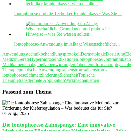
Iontophorese und die Techniker Krankenkasse: Was Sie…
Iontophorese-Anwendung im Alltag: Wissenschaftliche…
Anwendungstechnik
behandlungsprotokoll
Dermatologie
Dosierung
Ele
Medizin
Geräte
Hyperhidrose
Indikationen
Iontophorese
Kontraindikati
Medikamentenabgabe
Nebenwirkungen
Patienteninformation
physikali
Therapie
praktische Anwendung
salbenstrom
salbenstrom-
iontophorese
Schmerzlinderung
Sicherheit
Topische
Therapie
transdermale Applikation
Wirkmechanismen
Passend zum Thema
01 Aug., 2025
Die Iontophorese Zahnspange: Eine innovative