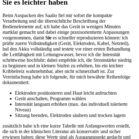
Sie es leichter haben
Beim Auspacken des Saalio fiel mir sofort die‌ kompakte ​
Verarbeitung und‍ die übersichtliche Beschriftung der
Bedienelemente auf; ich habe das Gerät in ‌wenigen Minuten
startklar⁣ gemacht und dabei ⁣einige praxisorientierte Anpassungen
vorgenommen, ⁢damit
Sie
es schneller reproduzieren ‍können: ich
prüfte zuerst Vollständigkeit (Gerät, Elektroden, Kabel, Netzteil),
lud⁢ den Akku vollständig und testete vor einer ersten Behandlung
die⁤ Leitfähigkeit mit Leitungswasser, bevor ich die Intensität
schrittweise hochfuhr; ‌dabei empfehle‌ ich, die Stromstärke niedrig
zu beginnen und in kleinen‍ Stufen zu erhöhen, bis ‍ein leichter
Kribbelreiz wahrnehmbar, aber ⁣nicht schmerzhaft ist. Zur
Vereinfachung habe ich folgende, für mich bewährte Reihenfolge
dokumentiert:
Elektroden‌ positionieren und ‌Haut leicht anfeuchten
Gerät anschalten, Programm wählen
Intensität⁢ langsam erhöhen (max. das individuell tolerierte
Niveau)
Sitzung ‍beenden, Elektroden säubern und‌ trocken lagern
zusätzlich habe ich eine kurze Tabelle‌ mit Anfangswerten erstellt,
die sich in der ⁤klinischen ‍Literatur ⁣als konservativ​ und​ sicher
erwiesen haben; diese ⁤Werte sind als Ausgangspunkt gedacht und