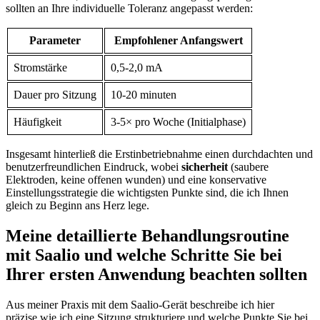
sollten an Ihre individuelle Toleranz⁣ angepasst ⁣werden:
Parameter
Empfohlener Anfangswert
Stromstärke
0,5-2,0 mA
Dauer⁢ pro⁤ Sitzung
10-20 minuten
Häufigkeit
3-5× pro Woche (Initialphase)
Insgesamt ⁣hinterließ die Erstinbetriebnahme⁣ einen durchdachten und
benutzerfreundlichen ⁤Eindruck,⁢ wobei
sicherheit
(saubere
Elektroden, keine offenen wunden) und eine konservative
⁤Einstellungsstrategie die​ wichtigsten Punkte sind, die⁢ ich‌ Ihnen
gleich zu Beginn ans Herz lege.
Meine detaillierte Behandlungsroutine
mit Saalio und welche ‌Schritte Sie bei
Ihrer ersten Anwendung ‍beachten sollten
Aus‌ meiner Praxis mit dem Saalio-Gerät beschreibe ich hier⁤
präzise,wie ⁣ich eine ​Sitzung strukturiere ​und welche Punkte Sie bei