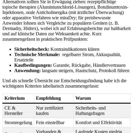
Alternativen sollten Sie in Erwägung ⁣ziehen: rezeptpflichtige
topische therapien (Aluminiumchlorid-Lösungen), Botulinumtoxin-
Injektionen, orale Anticholinergika (mit ärztlicher Überwachung)
oder apparative⁢ Verfahren wie ​miraDry;‌ für preisbewusste
Anwender ⁤lohnen sich Vergleiche​ zu populären Geräten (z. ​B.⁢
Dermadry, Hidrex), wobei ich auf ⁢Erfahrungsberichte zur haltbarkeit
und auf klinische⁣ Daten zur Wirksamkeit achte. Kurz​
zusammengefasst‌ in praktischen⁣ Prüfpunkten:
Sicherheitscheck:
Kontraindikationen klären
Technische Merkmale:
⁢ regelbarer Strom, Akkuqualität,
Ersatzteile
Kaufbedingungen:
Garantie, Rückgabe, Händlervertrauen
Anwendung:
langsam steigern, ⁤Hautschutz, Protokoll führen
Und als schnelle Übersicht ⁤zur Entscheidungsfindung habe ich die
wichtigsten ‍Kriterien tabellarisch zusammengefasst:⁤
Kriterium
Empfehlung
Warum
CE⁢ &
Nur zertifiziert
Sicherheits- und
Hersteller
kaufen
Haftungsfragen
Stromregelung
Fein ​einstellbar
Komfort ⁣und⁤ Effektivität
Vorhanden &⁢
Laufende Kosten niedrig