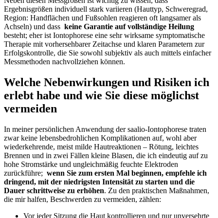
Neben diesen Messgrößen ist wichtig zu ⁤wissen, ⁢dass
Ergebnisgrößen individuell ‌stark variieren (Hauttyp, ⁢Schweregrad,
Region: Handflächen und ⁣Fußsohlen reagieren oft langsamer als
Achseln) und ‍dass ‌
keine Garantie auf vollständige Heilung
besteht; eher ist Iontophorese eine sehr⁤ wirksame ⁣symptomatische‌
Therapie mit vorhersehbarer Zeitachse und klaren Parametern ⁣zur
‍Erfolgskontrolle, die Sie sowohl subjektiv als auch​ mittels einfacher
Messmethoden nachvollziehen können.
Welche Nebenwirkungen und Risiken ich
erlebt habe und wie Sie diese möglichst
vermeiden
In meiner persönlichen ⁣Anwendung ‍der saalio-Iontophorese traten⁣
zwar keine lebensbedrohlichen Komplikationen⁣ auf, wohl aber
wiederkehrende, meist milde Hautreaktionen – Rötung,⁤ leichtes
Brennen und in zwei Fällen kleine⁤ Blasen, die‌ ich eindeutig auf zu‌
hohe ​Stromstärke und ungleichmäßig feuchte ⁤Elektroden
zurückführe; ‌
wenn Sie zum ersten Mal beginnen, empfehle ich
dringend, mit ⁣der‌ niedrigsten Intensität zu starten und ‍die
Dauer ⁢schrittweise zu erhöhen
. Zu‌ den praktischen Maßnahmen,
die mir ​halfen, Beschwerden zu vermeiden, zählen:
Vor⁢ jeder Sitzung die Haut kontrollieren und nur unversehrte⁤