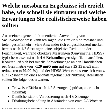
Welche‌ messbaren ‌Ergebnisse ich erzielt
habe, wie schnell sie eintraten und welche
Erwartungen Sie​ realistischerweise⁤ haben
sollten
Aus meiner eigenen,​ dokumentierten Anwendung von
Saalio‑Iontophorese kann ich sagen: die Effekte sind⁤ messbar und
treten gestaffelt ein – ‌viele Anwender (ich eingeschlossen) merken
bereits nach
1-2 Sitzungen
‌ eine ‍subjektive Reduktion der
⁤Feuchtigkeit, während objektive ⁣Messungen (Gravimetrie, HDSS)​
typischerweise erst nach
4-6 Behandlungen
signifikant⁤ ausfallen.
‌Konkret⁢ ließ ‌sich bei mir die Schweißmenge an den ​Handflächen
per Gravimetrie von ~
120 mg/5 min
auf etwa
15-35 mg/5 min
⁢
reduzieren‌ (≈
70-90 %
),und ‍der HDSS-Wert ​verbesserte sich von 4
auf 1-2 innerhalb eines Monats regelmäßiger Nutzung. Realistisch
sollten Sie folgendes erwarten:
Teilweiser Effekt nach ⁣1-2 Sitzungen (spürbar, aber nicht
maximal)
Deutliche, stabile Verbesserung nach⁢ 4-6 Sitzungen
Erhaltungsbehandlung in Abständen von ‌etwa 2-8 Wochen