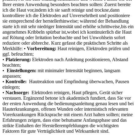
Ihrer ⁤ersten ⁣Anwendung ⁣besonders beachten sollten: Zuerst bereite
ich die Haut vor,indem ich ⁤sie sanft reinige und trockne,dann
kontrolliere ich die Elektroden​ auf Unversehrtheit⁣ und positioniere
sie ‍entsprechend der herstellerhinweise; während ​der Behandlung
starte ich mit sehr niedriger Intensität und erhöhe ‌schrittweise,bis ein
angenehmes Kribbeln⁣ spürbar ist,wobei ich kontinuierlich die Haut
⁢auf ⁣Rötung oder ‍Irritation beobachte und bei Unwohlsein sofort
‌reduziere oder ⁢abbreche. ‍Kurz gefasst die praktischen⁤ Schritte als
Merkhilfe:
•
Vorbereitung:
Haut⁢ reinigen, Elektroden prüfen und
ggf. befeuchten;
•⁢
Platzierung:
Elektroden nach Anleitung positionieren, Abstand
beachten;
• ‌
Einstellungen:
mit minimaler Intensität⁣ beginnen, langsam
anpassen;
•
Kontrolle:
⁣ Hautreaktion und Empfindung​ überwachen,⁢ Pausen
einlegen;‍
•
Nachsorge:
⁢ Elektroden reinigen, Haut pflegen, Gerät⁢ sicher
verstauen.
⁣Ergänzend ⁤betone ich ‍akademisch ‌fundiert, dass Sie vor
der ersten Anwendung die bedienungsanleitung genau lesen und bei
⁣Hauterkrankungen, offenen Wunden oder internistisch ​relevanten
Vorerkrankungen Rücksprache mit einem⁢ Arzt ‌halten sollten; meine
Erfahrungen ⁤zeigen, dass eine behutsame Anfangsphase und das
strikte Einhalten der Herstellerempfehlungen die wichtigsten
Faktoren für gute​ Verträglichkeit und Wirksamkeit sind.