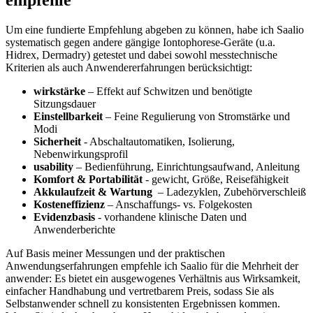
empfehle
Um eine fundierte Empfehlung abgeben zu können, habe ich Saalio
⁣systematisch gegen andere gängige⁣ Iontophorese‑Geräte ​(u.a.
Hidrex, Dermadry) getestet ⁤und dabei sowohl messtechnische
Kriterien als auch ‌Anwendererfahrungen berücksichtigt:
wirkstärke
– Effekt auf Schwitzen und ⁢benötigte
Sitzungsdauer
Einstellbarkeit
– Feine Regulierung‍ von Stromstärke und
Modi
Sicherheit
⁤-⁢ Abschaltautomatiken, Isolierung,
Nebenwirkungsprofil
usability
– Bedienführung, ‍Einrichtungsaufwand, Anleitung
Komfort & Portabilität
-‍ gewicht, Größe,⁤ Reisefähigkeit
Akkulaufzeit​ & Wartung
‌ – Ladezyklen, Zubehörverschleiß
Kosteneffizienz
– Anschaffungs- vs. Folgekosten
Evidenzbasis
⁤- vorhandene‍ klinische ⁢Daten und
Anwenderberichte
Auf Basis meiner Messungen und der praktischen
Anwendungserfahrungen⁤ empfehle​ ich Saalio für die Mehrheit der
anwender: Es bietet ein ausgewogenes Verhältnis aus Wirksamkeit, ​
einfacher Handhabung und ⁢vertretbarem⁣ Preis, ⁣sodass Sie als
Selbstanwender schnell zu konsistenten ⁣Ergebnissen kommen.