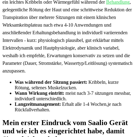
ein leichtes Kribbeln oder Wärmegefühl‌ während⁢ der
Behandlung
,
gelegentliche Rötung der Haut und eine ⁤schrittweise Reduktion‌ der
Transpiration über mehrere Sitzungen mit einem klinischen
Wirksamkeitsplateau nach etwa 4-10 ​Anwendungen und
anschließender Erhaltungsbehandlung in individuell variierenden
⁣Intervallen⁤ -⁣ kurz: physiologisch plausibel, gut erklärbar mittels
Elektrodynamik und Hautphysiologie, aber⁤ klinisch variabel,
weshalb ich empfehle, Erwartungen konservativ zu⁣ setzen und die
Parameter‍ (Dauer, Stromstärke, Wassertyp/Leitlösung)⁤ systematisch
anzupassen.
Was während der​ Sitzung passiert:
Kribbeln, kurze
Rötung, seltenes Muskelzucken.
Wann Wirkung eintritt:
meist nach 3-7 ‍sitzungen messbar,
individuell ⁣unterschiedlich.
Langzeitmanagement:
Erhalt alle 1-4 ‌Wochen,je nach
Rückfallverhalten.
Mein erster⁣ Eindruck vom Saalio Gerät
und wie⁢ ich es ⁤eingerichtet habe, damit