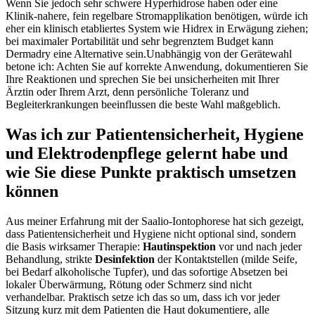
Wenn⁢ Sie jedoch sehr schwere Hyperhidrose haben oder ‌eine⁣
Klinik‑nahere, ​fein regelbare Stromapplikation⁣ benötigen,⁢ würde ich
eher⁤ ein ⁢klinisch ⁢etabliertes​ System wie Hidrex in Erwägung ziehen;
bei maximaler Portabilität und sehr⁣ begrenztem Budget kann
‌Dermadry eine Alternative sein.Unabhängig von der Gerätewahl
betone ich: Achten Sie auf korrekte Anwendung, dokumentieren Sie
‍Ihre ​Reaktionen und sprechen ‍Sie bei unsicherheiten‌ mit Ihrer
Ärztin oder⁣ Ihrem Arzt, denn ‌persönliche Toleranz ‌und
Begleiterkrankungen beeinflussen ​die beste Wahl ⁤maßgeblich.
Was ich zur Patientensicherheit, Hygiene​
und ‍Elektrodenpflege gelernt⁢ habe und⁣
wie Sie diese Punkte praktisch⁤ umsetzen
können
Aus meiner Erfahrung mit der Saalio-Iontophorese‍ hat sich gezeigt,
dass‌ Patientensicherheit und Hygiene nicht optional sind, sondern
die ​Basis wirksamer Therapie:
Hautinspektion
vor und nach jeder
Behandlung, strikte
Desinfektion
der Kontaktstellen (milde Seife, ​
bei Bedarf alkoholische‍ Tupfer), und das sofortige Absetzen​ bei
lokaler Überwärmung, Rötung‍ oder Schmerz sind nicht
verhandelbar. Praktisch setze ich ⁣das ⁣so um, dass ich vor jeder
Sitzung kurz mit dem Patienten ⁢die Haut dokumentiere, alle