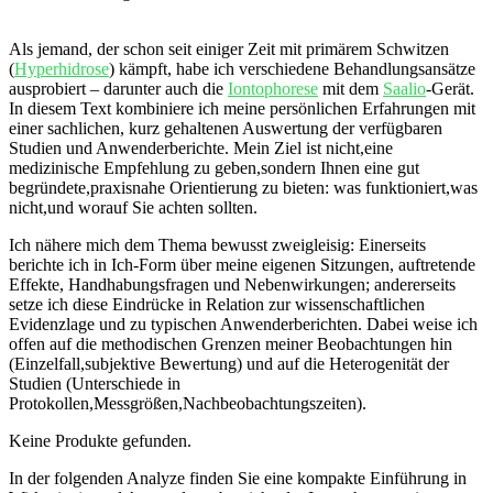
Als jemand,⁤ der schon seit einiger Zeit mit primärem Schwitzen
(
Hyperhidrose
) kämpft, habe‍ ich verschiedene‌ Behandlungsansätze
ausprobiert​ – darunter⁤ auch die ⁣
Iontophorese
mit⁢ dem ⁤
Saalio
-Gerät.
In diesem Text‍ kombiniere ich ‍meine⁣ persönlichen Erfahrungen mit
‌einer sachlichen, kurz gehaltenen​ Auswertung der verfügbaren
Studien und Anwenderberichte. Mein Ziel ist nicht,eine
medizinische Empfehlung zu ​geben,sondern Ihnen eine gut
‌begründete,praxisnahe Orientierung zu bieten: was funktioniert,was
nicht,und ‌worauf Sie achten sollten.
Ich nähere mich dem Thema bewusst zweigleisig: Einerseits
berichte ich ​in ⁤Ich-Form über meine eigenen Sitzungen, auftretende​
Effekte, Handhabungsfragen und⁢ Nebenwirkungen; andererseits
setze ich ⁢diese Eindrücke in Relation zur wissenschaftlichen⁣
Evidenzlage und zu typischen Anwenderberichten. Dabei weise ich
offen auf die methodischen Grenzen meiner Beobachtungen ‌hin
(Einzelfall,subjektive Bewertung) und auf die Heterogenität der
Studien (Unterschiede in
‍Protokollen,Messgrößen,Nachbeobachtungszeiten).
Keine Produkte gefunden.
In‌ der folgenden Analyze finden Sie eine kompakte Einführung in⁤