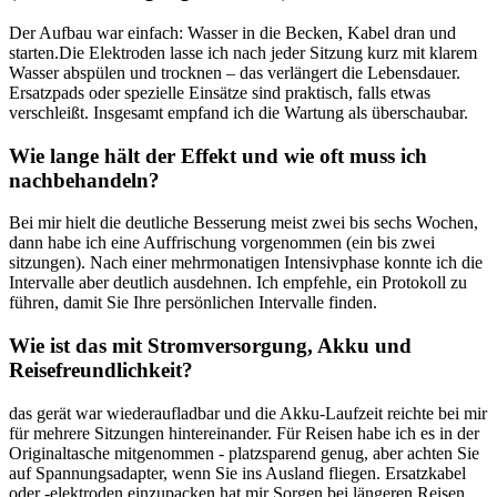
Der Aufbau war einfach: Wasser in die Becken, Kabel ‍dran​ und
starten.Die Elektroden lasse ich nach​ jeder Sitzung ⁣kurz‌ mit klarem
Wasser abspülen und trocknen‌ – das verlängert die Lebensdauer.
Ersatzpads ‌oder spezielle ⁢Einsätze⁢ sind praktisch, falls⁢ etwas
verschleißt. Insgesamt empfand ich die Wartung als überschaubar.
Wie lange hält der Effekt und wie oft muss ​ich
nachbehandeln?
Bei mir hielt die deutliche Besserung meist zwei‍ bis sechs Wochen,⁣
dann habe ich ‌eine Auffrischung⁤ vorgenommen (ein bis zwei
sitzungen). Nach einer mehrmonatigen⁣ Intensivphase konnte ich die
Intervalle aber deutlich‌ ausdehnen. Ich empfehle, ein⁤ Protokoll zu
führen, damit ⁢Sie Ihre persönlichen‍ Intervalle ⁢finden.
Wie ist das mit Stromversorgung, Akku und‌
Reisefreundlichkeit?
das gerät⁤ war wiederaufladbar und die Akku-Laufzeit ‌reichte bei mir
für ​mehrere ​Sitzungen hintereinander. Für Reisen habe ich es ‍in der
Originaltasche⁤ mitgenommen -​ platzsparend genug, aber achten Sie
auf⁤ Spannungsadapter, wenn Sie ins Ausland fliegen. Ersatzkabel
oder -elektroden einzupacken hat mir Sorgen bei längeren Reisen