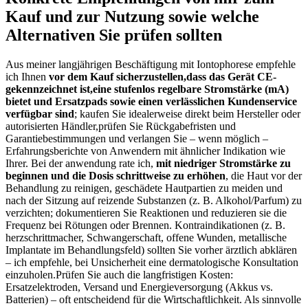
Kauf und zur Nutzung sowie welche
⁣Alternativen Sie ⁣prüfen sollten
Aus meiner langjährigen Beschäftigung mit ⁤Iontophorese empfehle‍
ich‌ Ihnen
vor dem ‌Kauf sicherzustellen,dass ‌das Gerät ​CE-
gekennzeichnet ist,eine stufenlos ⁣regelbare ⁣Stromstärke (mA)
bietet und Ersatzpads​ sowie einen verlässlichen Kundenservice
verfügbar⁢ sind
; kaufen Sie ⁤idealerweise direkt beim Hersteller oder
autorisierten Händler,prüfen Sie ‌Rückgabefristen und
Garantiebestimmungen⁢ und verlangen Sie – wenn möglich –
Erfahrungsberichte​ von Anwendern‍ mit ähnlicher Indikation wie
Ihrer. Bei der anwendung rate ich,⁢
mit niedriger Stromstärke zu
beginnen ⁣und die ‌Dosis schrittweise zu erhöhen
, die ‌Haut vor der
‌Behandlung zu reinigen, geschädete Hautpartien zu meiden und
nach der Sitzung auf reizende Substanzen (z. ​B. Alkohol/Parfum) zu
verzichten; dokumentieren Sie Reaktionen und reduzieren sie die‍
Frequenz bei Rötungen oder Brennen. Kontraindikationen (z. B.
herzschrittmacher, Schwangerschaft,⁣ offene Wunden, metallische
Implantate im ⁣Behandlungsfeld)⁢ sollten Sie vorher⁣ ärztlich abklären
– ich empfehle, bei ‌Unsicherheit eine dermatologische⁢ Konsultation
einzuholen.Prüfen Sie ​auch ⁤die langfristigen⁣ Kosten:
Ersatzelektroden, Versand und Energieversorgung (Akkus vs.
Batterien)‍ – oft entscheidend für die Wirtschaftlichkeit. Als sinnvolle