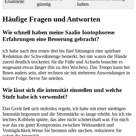
Ersatzteile
günstig
halten
Häufige Fragen und Antworten
Wie schnell⁣ haben meine Saalio Iontophorese
Erfahrungen‍ eine⁣ Besserung⁢ gebracht?
ich habe ⁢nach ⁤den ersten drei bis‍ fünf Sitzungen eine spürbare
Reduktion der⁢ Schweißmenge bemerkt. bei ‌mir​ waren ⁤die‍ Hände⁤
zuerst deutlich trockener, für die Füße und Achseln brauchte es
insgesamt etwas länger (bis‌ zu‌ drei Wochen). Das Tempo kann ‌bei
Ihnen anders sein,‌ aber rechnen sie mit mehreren Anwendungen in
kurzer Folge,⁢ bevor Sie urteilen.
Wie lässt sich die intensität einstellen‍ und welche
Stufe habe ich verwendet?
Das Gerät ließ ‍sich stufenlos regeln, ich habe mit einer niedrigen
Intensität begonnen und die Stromstärke ⁢so⁣ lange erhöht, bis ich ‍ein‍
leichtes Kribbeln spürte, ​das aber nicht schmerzhaft war. Für ‌mich
war das ein ​guter Kompromiss zwischen ​Wirksamkeit ​und
Verträglichkeit.Wenn ‍Sie brennen oder stechen, reduzieren Sie
sofort die Intensität.