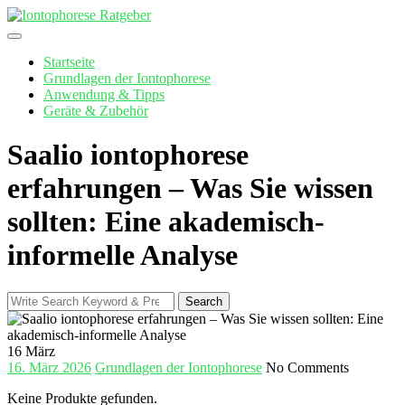
Skip
to
content
Startseite
Grundlagen der Iontophorese
Anwendung & Tipps
Geräte & Zubehör
Saalio iontophorese
erfahrungen – Was Sie wissen
sollten: Eine akademisch-
informelle Analyse
Search
Search
for:
16
März
16. März 2026
Grundlagen der Iontophorese
No Comments
Keine Produkte gefunden.