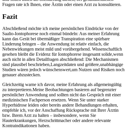
Fragen ​rate ich​ Ihnen, eine Ärztin oder‌ einen Arzt ⁢zu konsultieren.
Fazit
Abschließend möchte​ ich meine persönlichen⁤ Eindrücke von der
⁣Saalio-Iontophorese noch einmal bündeln: Aus meiner Erfahrung
kann das Gerät bei übermäßiger Transpiration eine ‍spürbare
Linderung ‍bringen – die Anwendung ist relativ einfach, die
Nebenwirkungen meist mild und vorübergehend.‌ Wissenschaftlich
gesehen​ bleibt die Evidenz für Iontophorese insgesamt solide,wenn
auch nicht in‍ allen Detailfragen abschließend: Die Mechanismen
⁤sind plausibel beschrieben,Langzeitdaten ⁤und ⁢größere,unabhängige
Studien wären jedoch wünschenswert,um Nutzen und Risiken noch
genauer abzustecken.
Gleichzeitig warne ich davor,‍ meine ⁣Erfahrung als allgemeingültig
zu interpretieren.Meine ⁢Beobachtungen basieren auf ⁢begrenzter
persönlicher Anwendung ⁢und sollten nicht das Gespräch mit einer
medizinischen Fachperson ersetzen. Wenn Sie unter starker
Hyperhidrose leiden oder bereits‍ andere Behandlungen erhalten,
empfehle ich, ⁢vor der ‌Anschaffung ‌Rücksprache mit Ihrer Ärztin
bzw.‌ Ihrem ⁣Arzt zu halten – insbesondere, wenn⁣ Sie
Hauterkrankungen,‌ Herzschrittmacher oder andere relevante
Kontraindikationen haben.