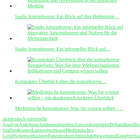
Saalio Iontophorese: Ein Blick auf ihre Bedeutung…
Saalio Iontophorese: Ein informeller Blick auf…
Kompakter Überblick über die iontophorese…
Medizinische Iontophorese: Was Sie wissen sollten -…
akademisch-informelle
Analyse
Anleitung
Antitranspirantien
Anwendungstipps
Behandlung
Bo
Studien
Kosten
Langzeitwirkung
Medizinisches
Gerät
Nebenwirkungen
Patientenbericht
produktbewertung
Ratgeber
Saa