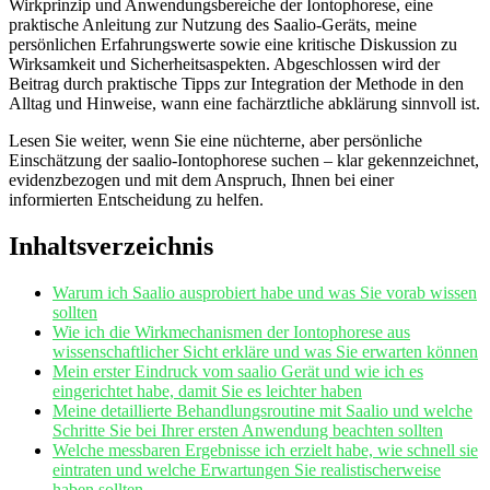
Wirkprinzip und Anwendungsbereiche⁣ der ‍Iontophorese, eine
praktische ⁤Anleitung zur Nutzung des Saalio-Geräts, meine
persönlichen Erfahrungswerte sowie eine⁢ kritische Diskussion zu‌
Wirksamkeit und Sicherheitsaspekten. Abgeschlossen wird ​der
Beitrag durch praktische ‍Tipps zur Integration⁤ der​ Methode in den⁤
Alltag und Hinweise, wann eine fachärztliche abklärung sinnvoll ist.
Lesen Sie weiter, wenn ⁢Sie eine⁤ nüchterne, aber⁤ persönliche
Einschätzung der⁣ saalio-Iontophorese⁣ suchen – klar gekennzeichnet,
evidenzbezogen und mit dem Anspruch, Ihnen bei ⁢einer
informierten​ Entscheidung zu helfen.
Inhaltsverzeichnis
Warum ich Saalio ausprobiert habe und was Sie vorab ⁢wissen
sollten
Wie ich die Wirkmechanismen der Iontophorese aus
wissenschaftlicher Sicht erkläre und was Sie erwarten können
Mein erster ​Eindruck vom saalio Gerät und wie ich es
eingerichtet habe,‌ damit Sie​ es⁢ leichter haben
Meine‌ detaillierte Behandlungsroutine mit Saalio ​und⁢ welche
Schritte Sie bei​ Ihrer ersten Anwendung‍ beachten sollten
Welche ⁤messbaren⁣ Ergebnisse ich⁣ erzielt habe, wie schnell sie
eintraten und welche Erwartungen Sie realistischerweise
haben sollten