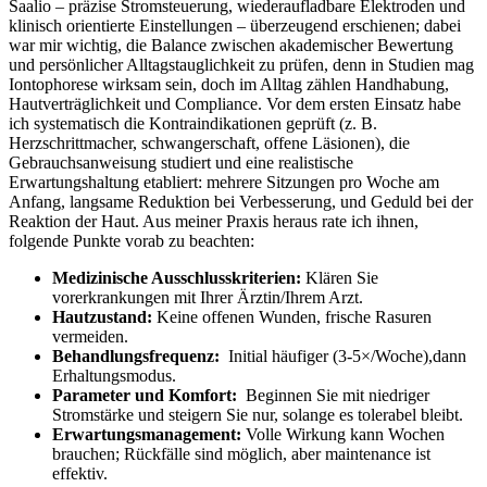
Saalio – präzise ⁣Stromsteuerung, wiederaufladbare Elektroden ​und
klinisch orientierte Einstellungen⁣ – überzeugend erschienen; dabei
war mir wichtig,‍ die Balance zwischen akademischer​ Bewertung
und persönlicher⁤ Alltagstauglichkeit zu prüfen, denn⁣ in‌ Studien ⁢mag
Iontophorese wirksam sein, ⁢doch im Alltag zählen⁣ Handhabung,
Hautverträglichkeit und ‌Compliance. Vor dem ersten Einsatz habe
ich systematisch die Kontraindikationen geprüft (z. B.
Herzschrittmacher, schwangerschaft, ⁣offene Läsionen), die
Gebrauchsanweisung studiert und​ eine realistische
Erwartungshaltung etabliert: ⁢mehrere Sitzungen pro Woche​ am​
Anfang, langsame Reduktion bei Verbesserung, und Geduld bei der ​
Reaktion der Haut. Aus meiner Praxis heraus rate ich ihnen,
folgende Punkte vorab zu beachten:
Medizinische Ausschlusskriterien:
Klären Sie
vorerkrankungen mit​ Ihrer Ärztin/Ihrem Arzt.
Hautzustand:
Keine ​offenen Wunden, frische Rasuren
vermeiden.
Behandlungsfrequenz:
⁤ Initial häufiger (3-5×/Woche),dann⁢
Erhaltungsmodus.
Parameter ⁣und Komfort:
⁤ Beginnen Sie mit niedriger‍
Stromstärke und steigern⁤ Sie nur, solange ​es tolerabel bleibt.
Erwartungsmanagement:
Volle ⁤Wirkung kann Wochen
brauchen;‌ Rückfälle sind möglich, aber maintenance ist
⁢effektiv.