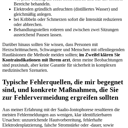
Bereiche behandeln.
Elektroden gründlich anfeuchten (distilliertes Wasser) und
gleichmäßig​ anlegen.
bei Kribbeln oder Schmerzen sofort die Intensität reduzieren
oder abbrechen.
Behandlungsstellen rotieren und zwischen zwei ‍Sitzungen
ausreichend Pausen lassen.
Darüber hinaus sollten Sie wissen, ⁣dass⁣ Personen mit
⁣Herzschrittmachern, Schwangere und Menschen mit offenliegenden‍
Hautläsionen die Methode meiden sollten;
im Zweifel klären Sie
Kontraindikationen mit Ihrem arzt
, denn meine Beobachtungen
sind praxisnah, aber keine Garantie für ⁣sicherheit in ⁢komplexen
medizinischen Szenarien.
Typische Fehlerquellen,⁣ die mir begegnet
sind, und konkrete ‍Maßnahmen, die Sie
zur Fehlervermeidung ergreifen sollten
Aus meiner Erfahrung⁣ mit ‍der Saalio-Iontophorese resultieren ​die
meisten Fehlermeldungen aus wenigen, ⁣klar identifizierbaren
Ursachen: unzureichende Hautvorbereitung, fehlerhafte
Elektrodenplatzierung, falsche Stromstärke oder -dauer, sowie