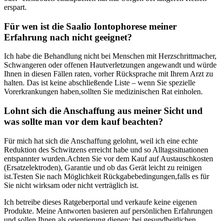
⁣erspart.
Für ‍wen ist die ⁣Saalio Iontophorese meiner
Erfahrung ⁣nach ⁤nicht geeignet?
Ich habe ⁢die Behandlung​ nicht bei ⁤Menschen mit Herzschrittmacher,
Schwangeren oder offenen ‌Hautverletzungen angewandt und⁤ würde
Ihnen in diesen⁤ Fällen raten, vorher Rücksprache mit Ihrem Arzt zu
halten. Das ist keine abschließende Liste – wenn Sie spezielle
Vorerkrankungen haben,sollten Sie medizinischen Rat einholen.
Lohnt⁣ sich die Anschaffung aus⁤ meiner ‌Sicht und‍
was ⁤sollte man vor dem kauf ⁤beachten?
Für mich hat sich die‍ Anschaffung gelohnt, weil ich ‍eine echte
Reduktion des Schwitzens erreicht habe und so Alltagssituationen ​
entspannter wurden.Achten Sie ‍vor dem⁢ Kauf auf Austauschkosten
(Ersatzelektroden), Garantie und ob das Gerät leicht zu reinigen
ist.Testen Sie nach‍ Möglichkeit Rückgabebedingungen,falls es‌ für
Sie nicht ⁤wirksam⁣ oder ‍nicht verträglich ist.
Ich betreibe dieses Ratgeberportal⁣ und ⁣verkaufe keine eigenen
Produkte.‍ Meine Antworten basieren auf persönlichen Erfahrungen
und sollen‌ Ihnen als ‌orientierung dienen; bei ⁤gesundheitlichen