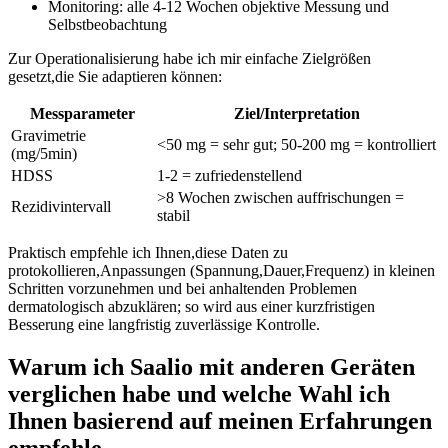
Monitoring: ​alle 4-12‌ Wochen objektive Messung und
Selbstbeobachtung
Zur Operationalisierung‍ habe​ ich ⁢mir einfache Zielgrößen
gesetzt,die Sie adaptieren können:
Messparameter
Ziel/Interpretation
Gravimetrie
<50 mg = sehr gut; 50-200 mg =​ kontrolliert
(mg/5min)
HDSS
1-2 ⁣= zufriedenstellend
>8 Wochen zwischen auffrischungen⁣ =⁢
Rezidivintervall
stabil
Praktisch empfehle ich ​Ihnen,diese⁤ Daten‌ zu
protokollieren,Anpassungen (Spannung,Dauer,Frequenz) in⁢ kleinen
Schritten vorzunehmen und‌ bei anhaltenden Problemen
dermatologisch abzuklären; so ​wird aus ‍einer kurzfristigen
Besserung eine langfristig zuverlässige Kontrolle.
Warum ich Saalio mit anderen Geräten ​
verglichen ⁣habe und welche Wahl ich
Ihnen basierend auf meinen Erfahrungen