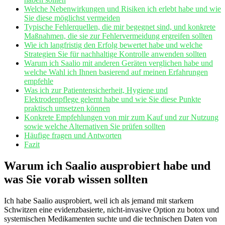
Welche Nebenwirkungen und Risiken ⁢ich erlebt habe und wie
Sie ‍diese möglichst vermeiden
Typische Fehlerquellen, die mir begegnet sind, und ⁢konkrete
Maßnahmen, die sie zur Fehlervermeidung⁢ ergreifen sollten
Wie ich langfristig den Erfolg bewertet habe⁢ und welche
Strategien Sie für nachhaltige​ Kontrolle anwenden ‌sollten
Warum ​ich ​Saalio mit anderen Geräten​ verglichen habe und
welche Wahl ich Ihnen basierend auf meinen Erfahrungen
⁢empfehle
Was ich zur Patientensicherheit, Hygiene und
Elektrodenpflege gelernt⁣ habe und wie‍ Sie diese Punkte
praktisch umsetzen ⁣können
Konkrete Empfehlungen von mir zum Kauf und zur Nutzung
sowie welche Alternativen Sie ⁢prüfen⁣ sollten
Häufige‍ fragen und Antworten
Fazit
Warum ich Saalio ausprobiert habe und
was​ Sie​ vorab ⁣wissen sollten
Ich habe Saalio ausprobiert, weil ich als jemand mit starkem
Schwitzen eine evidenzbasierte, nicht-invasive Option zu​ botox ‍und‌
systemischen ⁤Medikamenten suchte und die ‌technischen Daten von