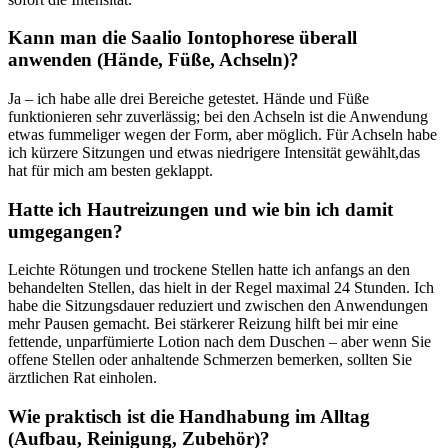
Kann man ⁣die Saalio Iontophorese ⁣überall
anwenden (Hände, Füße, Achseln)?
Ja‌ – ich habe alle drei Bereiche getestet. Hände und⁤ Füße
funktionieren sehr zuverlässig; ‌bei den Achseln ist die Anwendung
etwas fummeliger wegen der ⁢Form, aber möglich. Für Achseln habe
ich kürzere⁢ Sitzungen⁢ und etwas ​niedrigere Intensität gewählt,das
hat für mich am besten geklappt.
Hatte ich Hautreizungen und wie bin ich damit
umgegangen?
Leichte Rötungen und⁢ trockene ​Stellen ‌hatte ich ‌anfangs an den
behandelten Stellen, das hielt in der ‍Regel maximal 24 ​Stunden. ⁣Ich‌
habe die Sitzungsdauer reduziert und zwischen ​den Anwendungen
mehr Pausen gemacht. Bei stärkerer ⁤Reizung hilft bei‍ mir ⁤eine
‍fettende, ⁣unparfümierte Lotion nach ‌dem Duschen – ⁤aber wenn Sie
offene Stellen oder anhaltende Schmerzen bemerken, ‌sollten Sie
ärztlichen Rat einholen.
Wie praktisch ist die ⁢Handhabung⁢ im ‍Alltag
(Aufbau, ⁢Reinigung, Zubehör)?