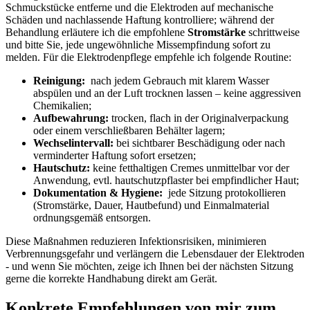
Schmuckstücke entferne‌ und die Elektroden auf mechanische
Schäden und nachlassende‍ Haftung kontrolliere; während der
Behandlung ‌erläutere ich die empfohlene
Stromstärke
schrittweise
und bitte Sie, jede ‌ungewöhnliche Missempfindung ​sofort zu
melden. ⁣Für​ die⁢ Elektrodenpflege empfehle​ ich ‍folgende Routine:
Reinigung:
‌ nach‌ jedem Gebrauch mit klarem Wasser
⁢abspülen und an der Luft trocknen lassen – ⁣keine ⁢aggressiven
Chemikalien;
Aufbewahrung:
trocken, flach​ in der ⁣Originalverpackung
oder⁣ einem verschließbaren Behälter lagern;
Wechselintervall:
bei sichtbarer⁣ Beschädigung oder nach
verminderter Haftung ​sofort ersetzen;
Hautschutz:
keine fetthaltigen Cremes unmittelbar vor der​
Anwendung, evtl. ⁤hautschutzpflaster bei empfindlicher ​Haut;
Dokumentation⁢ & Hygiene:
‍ jede Sitzung protokollieren
(Stromstärke, Dauer, Hautbefund) und Einmalmaterial
ordnungsgemäß‍ entsorgen.
Diese Maßnahmen reduzieren Infektionsrisiken, minimieren
Verbrennungsgefahr und ‍verlängern ‍die‍ Lebensdauer‍ der‌ Elektroden
-⁣ und⁤ wenn ‍Sie möchten, zeige⁤ ich Ihnen ​bei der nächsten‌ Sitzung
⁢gerne die korrekte Handhabung direkt ⁣am Gerät.
Konkrete Empfehlungen von mir⁣ zum