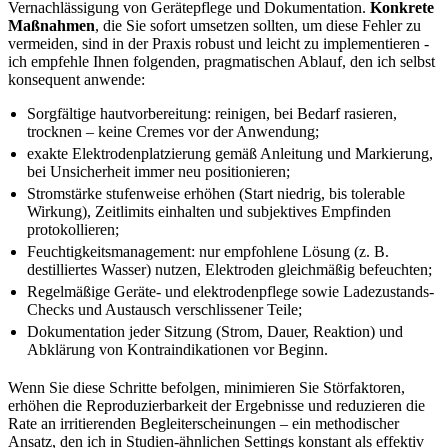
Vernachlässigung von Gerätepflege⁤ und Dokumentation.
Konkrete
Maßnahmen
, die Sie sofort umsetzen sollten, um‌ diese‍ Fehler zu
vermeiden, sind ⁢in der Praxis robust und leicht zu implementieren -‍
ich empfehle⁢ Ihnen folgenden, ⁢pragmatischen Ablauf,⁢ den ​ich selbst
konsequent anwende:
Sorgfältige hautvorbereitung: reinigen, bei Bedarf rasieren,
trocknen – keine Cremes vor der⁤ Anwendung;
exakte Elektrodenplatzierung ⁤gemäß Anleitung ‌und Markierung,
bei⁢ Unsicherheit immer neu‌ positionieren;
Stromstärke stufenweise erhöhen (Start niedrig, bis tolerable‍
Wirkung), Zeitlimits einhalten und​ subjektives Empfinden⁤
protokollieren;
Feuchtigkeitsmanagement: nur empfohlene Lösung (z. B.
destilliertes Wasser) nutzen, ​Elektroden gleichmäßig befeuchten;
Regelmäßige Geräte- und elektrodenpflege ​sowie Ladezustands-
Checks und‌ Austausch verschlissener Teile;
Dokumentation jeder Sitzung (Strom, Dauer, Reaktion) und
Abklärung von Kontraindikationen vor ⁣Beginn.
Wenn Sie ⁤diese Schritte‌ befolgen, minimieren Sie Störfaktoren,
erhöhen ⁤die ​Reproduzierbarkeit der ​Ergebnisse und⁣ reduzieren‍ die
Rate an​ irritierenden Begleiterscheinungen – ein methodischer‍
Ansatz,⁣ den ich in Studien-ähnlichen Settings konstant als effektiv⁢