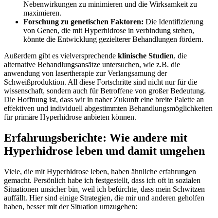
Nebenwirkungen⁢ zu minimieren und die Wirksamkeit zu
maximieren.
Forschung zu genetischen ​Faktoren:
Die‍ Identifizierung
von Genen, die‌ mit Hyperhidrose ‍in⁣ verbindung stehen,
könnte die Entwicklung gezielterer ‌Behandlungen fördern.
Außerdem gibt es vielversprechende
klinische Studien
, die
alternative Behandlungsansätze untersuchen, wie z.B. die
anwendung von lasertherapie zur Verlangsamung der
Schweißproduktion. All diese Fortschritte sind nicht nur für die
wissenschaft, sondern auch für Betroffene von großer Bedeutung.
Die Hoffnung ist, dass ‌wir in naher ‌Zukunft eine ⁢breite Palette an
effektiven und individuell abgestimmten⁤ Behandlungsmöglichkeiten
für primäre Hyperhidrose anbieten können.
Erfahrungsberichte: Wie ‌andere mit
Hyperhidrose leben und damit umgehen
Viele, die mit⁤ Hyperhidrose ‍leben, haben ähnliche erfahrungen‌
gemacht. Persönlich habe ich festgestellt,‌ dass ich oft in sozialen
Situationen ‌unsicher bin, weil ich befürchte, dass mein Schwitzen
auffällt. ⁢Hier sind einige Strategien, die mir und anderen geholfen
haben, besser mit der Situation umzugehen: