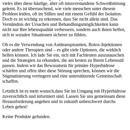
vieles ⁢über ‍diese häufige, aber oft missverstandene⁤ Schweißstörung
gelernt. Es ist überraschend, wie viele menschen unter diesem
Problem leiden, oft im Stillen und mit einem Gefühl der Isolation.
Doch es ist wichtig ‍zu ⁣erkennen, dass Sie nicht allein sind. Das
Verständnis ​der Ursachen und Behandlungsmöglichkeiten kann
nicht ⁤nur Ihre lebensqualität ‍verbessern, sondern‌ auch ihnen helfen,
⁢sich ⁣in sozialen Situationen sicherer zu fühlen.
Ob es die Verwendung ‌von Antitranspirantien, Botox-Injektionen
oder ⁤andere Therapien sind – es⁤ gibt viele Optionen, die wirklich
helfen können.​ Ich lade Sie ein, sich mit Fachleuten auszutauschen
und die Strategien ​zu erkunden, die am ⁤besten zu Ihrem⁣ Lebensstil
passen. ‌Indem wir das Bewusstsein‌ für primäre Hyperhidrose
schärfen und offen über diese Störung sprechen, können ‌wir⁢ die
Stigmatisierung verringern und eine ‌unterstützende Gemeinschaft
⁢schaffen.
Letztlich ist es mein wunsch,dass⁤ Sie ⁢im Umgang mit Hyperhidrose
zuversichtlich und informiert sind. Lassen ⁣Sie uns gemeinsam ‌diese
Herausforderung angehen und in zukunft unbeschwert durchs
Leben⁤ gehen!
Keine Produkte gefunden.