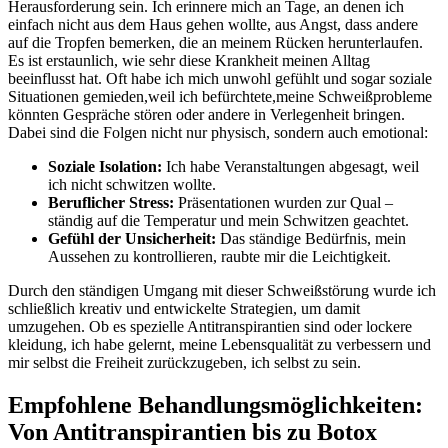
Herausforderung sein. Ich erinnere ​mich an‌ Tage, an denen ich
einfach ‍nicht aus dem Haus gehen wollte, aus⁤ Angst, dass andere
auf die Tropfen⁢ bemerken, die an meinem Rücken herunterlaufen.
Es ist erstaunlich, wie sehr diese ‌Krankheit meinen Alltag⁢
beeinflusst hat. Oft habe ich‍ mich unwohl⁢ gefühlt und sogar soziale
Situationen ⁢gemieden,weil ich befürchtete,meine Schweißprobleme
könnten Gespräche stören oder andere ‌in Verlegenheit bringen.
Dabei sind die Folgen nicht⁤ nur ‌physisch, sondern auch emotional:
Soziale Isolation:
Ich habe Veranstaltungen abgesagt, weil‌
ich nicht‌ schwitzen wollte.
Beruflicher Stress:
Präsentationen wurden zur Qual –
ständig auf die Temperatur und mein Schwitzen geachtet.
Gefühl der ⁤Unsicherheit:
‍Das ständige Bedürfnis, mein
⁢Aussehen zu kontrollieren, raubte mir⁣ die Leichtigkeit.
Durch⁤ den ständigen Umgang mit dieser Schweißstörung wurde⁣ ich
schließlich kreativ und entwickelte Strategien, um ‍damit
umzugehen. ⁤Ob es spezielle⁢ Antitranspirantien sind oder lockere
‍kleidung, ich habe‍ gelernt, ⁤meine Lebensqualität zu verbessern und
mir ‌selbst die Freiheit zurückzugeben, ich selbst zu sein.
Empfohlene Behandlungsmöglichkeiten:
‍Von Antitranspirantien bis zu Botox