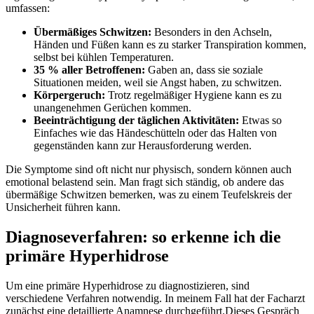
umfassen:
Übermäßiges Schwitzen:
Besonders in den Achseln,
Händen ‍und‌ Füßen kann ‌es zu starker Transpiration kommen,
selbst‍ bei kühlen Temperaturen.
35 % aller Betroffenen:
Gaben an, dass sie soziale
Situationen meiden, weil ⁤sie Angst haben,‍ zu schwitzen.
Körpergeruch:
Trotz regelmäßiger Hygiene kann es zu
unangenehmen Gerüchen kommen.
Beeinträchtigung der täglichen Aktivitäten:
Etwas so
Einfaches wie ⁣das Händeschütteln oder ⁤das Halten von
gegenständen kann zur ​Herausforderung werden.
Die Symptome sind oft nicht nur physisch, sondern ⁢können⁤ auch
emotional belastend sein. Man ⁤fragt sich ständig, ob andere das
übermäßige ‌Schwitzen bemerken,​ was zu einem Teufelskreis der‍
Unsicherheit führen kann.
Diagnoseverfahren: so ‍erkenne⁢ ich ​die⁣
primäre Hyperhidrose
Um eine primäre Hyperhidrose zu diagnostizieren, ​sind
verschiedene Verfahren ⁢notwendig. In meinem‍ Fall hat der Facharzt
zunächst ​eine detaillierte Anamnese durchgeführt.Dieses Gespräch