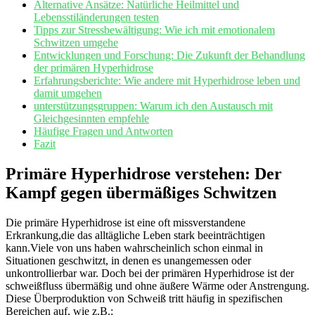
Alternative Ansätze: Natürliche Heilmittel und
Lebensstiländerungen testen
Tipps zur​ Stressbewältigung: Wie ‌ich mit emotionalem
Schwitzen⁢ umgehe
Entwicklungen und Forschung: Die Zukunft der Behandlung⁤
der primären Hyperhidrose
Erfahrungsberichte: Wie andere mit Hyperhidrose leben ‍und
damit umgehen
unterstützungsgruppen: Warum ich⁢ den⁣ Austausch‌ mit
Gleichgesinnten empfehle
Häufige Fragen und Antworten
Fazit
Primäre Hyperhidrose verstehen: Der
Kampf ⁤gegen übermäßiges Schwitzen
Die primäre Hyperhidrose ist⁢ eine oft missverstandene
Erkrankung,die das alltägliche Leben stark beeinträchtigen
kann.Viele von uns haben ‍wahrscheinlich schon einmal​ in
Situationen ⁢geschwitzt, in denen es ⁣unangemessen‍ oder
unkontrollierbar war. ⁤Doch ‍bei der ​primären Hyperhidrose ist der
schweißfluss⁤ übermäßig und ‍ohne äußere Wärme⁤ oder Anstrengung.
Diese Überproduktion von Schweiß⁤ tritt häufig in spezifischen
Bereichen auf, wie z.B.: