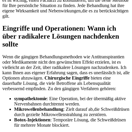
es ist wichtig, einen Facharzt zu ⁢konsultieren, um die beste Methode
für Ihre persönliche‍ Situation zu ‍finden. Jede Behandlung hat ihre
eigene Wirksamkeit und ⁣Nebenwirkungen,die es zu berücksichtigen​
gilt.
Eingriffe und Operationen: Wann ⁣ich⁢
über radikalere Lösungen nachdenken
sollte
Wenn die gängigen​ Behandlungsmethoden wie Antitranspirantien
oder​ Medikamente nicht den gewünschten⁤ Effekt erzielen, ‍ist ⁣es
vielleicht⁤ an der Zeit, über radikalere ⁤Lösungen nachzudenken. Ich
kann Ihnen aus eigener Erfahrung sagen, dass es unerlässlich ist, alle​
Optionen abzuwägen.
Chirurgische Eingriffe
bieten ⁢eine
dauerhafte Lösung, die viele Betroffene als Lebensqualität
verbessernd⁢ empfinden. Zu den gängigen Verfahren gehören:
sympathektomie
: Eine Operation, bei der übermäßig aktive
Nervenbahnen durchtrennt werden.
Mikrowellenbehandlung
: Zielt darauf⁤ ab,die Schweißdrüsen
durch gezielte Mikrowellenstrahlung zu⁢ zerstören.
Botox-Injektionen
: Temporäre Lösung,⁤ die Schweißdrüsen
für mehrere Monate blockiert.