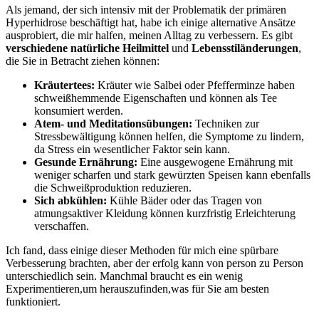
Als jemand, ‌der sich⁢ intensiv mit der Problematik der‍ primären
Hyperhidrose beschäftigt hat, habe ⁤ich​ einige alternative Ansätze
ausprobiert, die mir halfen, meinen Alltag ​zu verbessern. Es gibt
verschiedene natürliche Heilmittel
und
Lebensstiländerungen
,‍
die Sie ⁢in Betracht ziehen können:
Kräutertees:
Kräuter wie Salbei oder Pfefferminze haben
schweißhemmende Eigenschaften und können als ‌Tee
konsumiert werden.
Atem- und Meditationsübungen:
Techniken zur
Stressbewältigung können helfen, die⁤ Symptome⁢ zu lindern,
da Stress ein wesentlicher Faktor sein ‌kann.
Gesunde Ernährung:
Eine ausgewogene Ernährung mit
weniger scharfen und stark⁢ gewürzten Speisen kann ebenfalls
die Schweißproduktion reduzieren.
Sich abkühlen:
Kühle Bäder oder das ​Tragen von
atmungsaktiver Kleidung können kurzfristig Erleichterung
verschaffen.
Ich fand, dass einige dieser Methoden für mich‌ eine spürbare ​
Verbesserung⁣ brachten, aber ⁣der⁢ erfolg kann von person zu Person
unterschiedlich sein. Manchmal braucht⁣ es ein wenig
Experimentieren,um⁤ herauszufinden,was für Sie am besten
funktioniert.