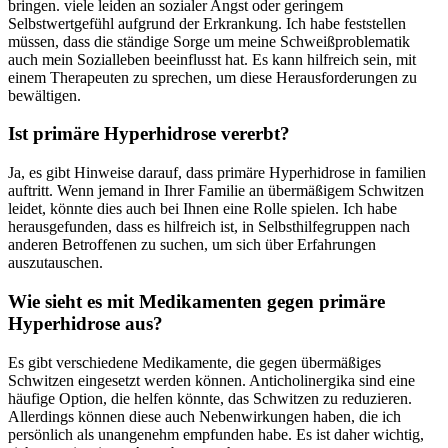
bringen. viele‌ leiden ‍an ⁢sozialer Angst oder geringem
Selbstwertgefühl aufgrund der Erkrankung. Ich ⁣habe feststellen
müssen, dass die ständige Sorge um meine ‍Schweißproblematik
auch mein​ Sozialleben ​beeinflusst ‍hat. Es kann hilfreich⁢ sein, mit
einem ⁤Therapeuten zu sprechen, um diese Herausforderungen zu
bewältigen.
Ist primäre Hyperhidrose vererbt?
Ja, es ⁣gibt Hinweise darauf, dass⁤ primäre ⁣Hyperhidrose in familien
auftritt. Wenn jemand in Ihrer Familie an übermäßigem Schwitzen
leidet, könnte dies​ auch bei‌ Ihnen eine Rolle spielen. Ich habe
herausgefunden,‍ dass ‌es hilfreich‌ ist, in‌ Selbsthilfegruppen nach
anderen Betroffenen zu ‌suchen, um sich über‌ Erfahrungen
⁤auszutauschen.
Wie sieht es mit Medikamenten gegen primäre
Hyperhidrose aus?
Es gibt verschiedene Medikamente, die gegen übermäßiges
Schwitzen eingesetzt werden können. Anticholinergika sind eine
häufige⁣ Option, die helfen könnte, ​das Schwitzen zu ⁣reduzieren.
Allerdings können diese auch Nebenwirkungen haben, die ⁣ich
persönlich als unangenehm empfunden habe. Es ist daher wichtig,