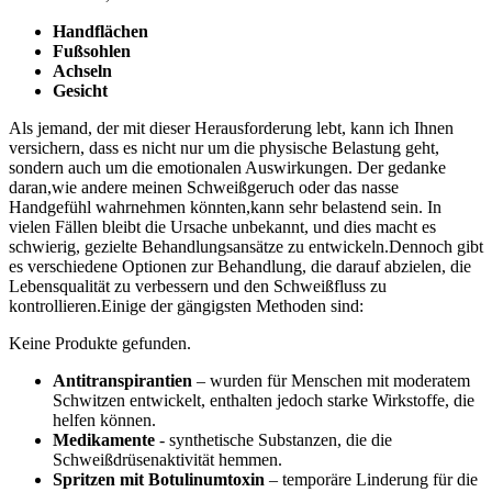
Handflächen
Fußsohlen
Achseln
Gesicht
Als⁤ jemand, ‌der mit dieser Herausforderung lebt, kann ‌ich Ihnen
⁢versichern,⁣ dass es nicht​ nur um die physische Belastung geht,
sondern auch um die⁣ emotionalen⁤ Auswirkungen. Der gedanke
daran,wie andere meinen Schweißgeruch oder das nasse
Handgefühl wahrnehmen könnten,kann⁣ sehr belastend sein. In
vielen Fällen bleibt die Ursache unbekannt, ⁢und dies macht es
schwierig, gezielte Behandlungsansätze⁤ zu entwickeln.Dennoch gibt
es verschiedene Optionen zur Behandlung, die darauf abzielen, die‌
Lebensqualität zu verbessern ⁤und den Schweißfluss⁣ zu
kontrollieren.Einige der gängigsten Methoden sind:
Keine Produkte gefunden.
Antitranspirantien
– wurden für Menschen mit moderatem⁤
Schwitzen entwickelt,​ enthalten jedoch ⁢starke Wirkstoffe, die
helfen können.
Medikamente
-⁣ synthetische Substanzen, die die
⁣Schweißdrüsenaktivität hemmen.
Spritzen mit ⁤Botulinumtoxin
– temporäre Linderung für die