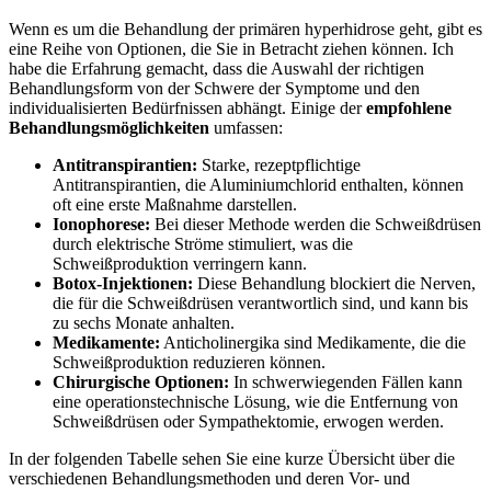
Wenn es um⁢ die ⁤Behandlung der primären hyperhidrose geht, gibt es
⁢eine Reihe von Optionen, die‍ Sie in Betracht ziehen können. Ich
habe die ​Erfahrung gemacht, dass die​ Auswahl der richtigen
Behandlungsform⁢ von der Schwere der ⁢Symptome und den‍
individualisierten Bedürfnissen abhängt. ⁢Einige‍ der
empfohlene
Behandlungsmöglichkeiten
umfassen:
Antitranspirantien:
Starke, rezeptpflichtige
Antitranspirantien, die Aluminiumchlorid enthalten, können
‍oft eine erste Maßnahme darstellen.
Ionophorese:
Bei dieser​ Methode werden die⁣ Schweißdrüsen
durch elektrische Ströme stimuliert, was die⁤
Schweißproduktion verringern kann.
Botox-Injektionen:
Diese Behandlung blockiert die Nerven,
die für die Schweißdrüsen verantwortlich sind, und kann bis
zu sechs Monate​ anhalten.
Medikamente:
Anticholinergika sind Medikamente, die die
Schweißproduktion ⁣reduzieren können.
Chirurgische Optionen:
In schwerwiegenden Fällen kann
eine operationstechnische Lösung, wie ⁢die Entfernung von
Schweißdrüsen oder Sympathektomie, erwogen werden.
In der folgenden Tabelle sehen Sie eine⁢ kurze Übersicht über die
verschiedenen Behandlungsmethoden und deren Vor-⁤ und ​