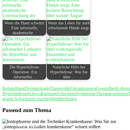
Wenn die Hand schwitzt:
Wenn das Leben für stark
Eine informelle,
schwitzende Hände sorgt:
akademische…
…
Die Hyperhidrose-
Natürliche Hilfe bei
Operation: Ein
Hyperhidrose: Was Sie
informeller…
über…
Behandlung
Dermatologie
Diagnostik
Erkrankungen
Gesundheit
Lebensq
Hyperhidrose
Schweißstörung
Schwitzen
Symptome
Therapieoptionen
T
gegen Schwitzen
Ursachen
Wohlbefinden
Passend zum Thema
25 JAN., 2026