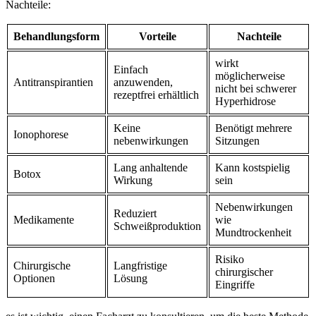
Nachteile:
Behandlungsform
Vorteile
Nachteile
wirkt
Einfach
möglicherweise
Antitranspirantien
⁣anzuwenden,
nicht bei schwerer
rezeptfrei erhältlich
Hyperhidrose
Keine
Benötigt mehrere
Ionophorese
nebenwirkungen
Sitzungen
Lang anhaltende⁢
Kann kostspielig
Botox
Wirkung
sein
Nebenwirkungen
Reduziert
Medikamente
wie
Schweißproduktion
Mundtrockenheit
Risiko
Chirurgische
Langfristige⁣
chirurgischer
Optionen
Lösung
Eingriffe