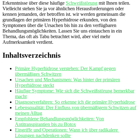
Erkenntnisse über diese⁣ häufige⁤
Schweißstörung
mit Ihnen teilen.
Vielleicht stehen Sie ja vor ⁤ähnlichen⁤ Herausforderungen ​oder
kennen jemanden, ⁢der betroffen ist. wir werden gemeinsam die
grundlagen der⁤ primären ‍Hyperhidrose erkunden, von ‍den
Symptomen über ⁤die⁢ Ursachen bis hin zu den verfügbaren
Behandlungsmöglichkeiten. Lassen Sie uns eintauchen in ein
Thema, das oft als Tabu betrachtet wird, aber viel mehr
Aufmerksamkeit verdient.
Inhaltsverzeichnis
Primäre Hyperhidrose verstehen:⁣ Der Kampf gegen
übermäßiges Schwitzen
Ursachen und ⁤Mechanismen: Was hinter der‍ primären
Hyperhidrose⁢ steckt
Häufige‍ Symptome: Wie sich die Schweißstörung bemerkbar
macht
Diagnoseverfahren: So erkenne ich die
primäre Hyperhidrose
Lebensqualität: Der Einfluss von übermäßigem Schwitzen auf⁤
meinen Alltag
Empfohlene Behandlungsmöglichkeiten: Von
Antitranspirantien bis zu Botox
Eingriffe und ‍Operationen: Wann ich ​über radikalere ​
Lösungen nachdenken⁤ sollte