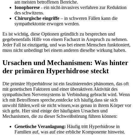
am meisten betroffenen Bereiche.
Ionophorese
‌- ‍ein​ nicht-invasives verfahren zur Reduktion
des schwitzens.
Chirurgische eingriffe
– in schweren ⁢Fällen kann⁢ die
‍sympathektomie erwogen werden.
Es ist wichtig, diese ‍Optionen ‌gründlich zu besprechen und
gegebenenfalls Hilfe von einem Facharzt ⁤in Anspruch zu nehmen.
⁤Jeder Fall ist einzigartig, und was bei einem⁢ Menschen funktioniert,
muss nicht unbedingt ⁣bei einem anderen dieselbe⁢ wirkung ⁣haben.
Ursachen und Mechanismen: Was hinter
⁣der primären Hyperhidrose steckt
Die primäre ‍Hyperhidrose ist ein faszinierendes phänomen, das⁢ oft‍
mit genetischen Faktoren und einer überaktiven ⁢Aktivität des
sympathischen⁢ Nervensystems⁤ in‌ Verbindung gebracht ⁢wird. Wenn
ich mit Betroffenen spreche,entdecke ich häufig,dass sie sich
unwohl fühlen,weil sie nicht wissen,was ​genau in ihrem Körper⁤ vor
sich geht. Hier ⁤sind einige der‌ häufigsten ​Ursachen und
Mechanismen, die zu dieser⁤ Schweißstörung führen können:
Genetische Veranlagung:
Häufig tritt ⁢Hyperhidrose in
Familien auf, ⁣was auf eine erbliche Komponente hinweist.