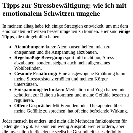
Tipps zur⁣ Stressbewältigung: ‍wie ich mit
⁣emotionalem Schwitzen umgehe
In meinem ​alltag habe ⁢ich einige Strategien entwickelt, um mit dem
emotionalen Schwitzen besser umgehen zu ‌können. Hier sind
einige
⁣Tipps
, ‍die mir geholfen haben:
Atemübungen:
kurze ​Atempausen helfen, mich zu
entspannen und die Anspannung abzubauen.
Regelmäßige‍ Bewegung:
sport hilft nicht ​nur, Stress
abzubauen, ⁣sondern steigert auch ⁢mein allgemeines
Wohlbefinden.
Gesunde Ernährung:
Eine ausgewogene Ernährung kann
meine Stressresistenz erhöhen und‍ meinen Körper
unterstützen.
Entspannungstechniken:
Meditation ‌und Yoga‍ haben mir
geholfen, zur Ruhe zu kommen und meine Gefühle⁤ besser zu
⁤regulieren.
Offene ⁢Gespräche:
Mit Freunden oder Therapeuten über
meine⁢ Gefühle zu sprechen, ‍hat oft eine befreiende Wirkung.
Jeder mensch ⁣ist anders, und nicht‍ alle Methoden funktionieren für
jeden gleich gut. Es kann ein wenig Ausprobieren ⁤erfordern, aber
⁢die​ Investition in die⁤ eigene seelische Gesundheit ‍ist es definitiv