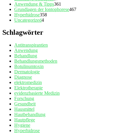
Anwendung & Tipps
361
Grundlagen der Iontophorese
467
Hyperhidrose
358
Uncategorized
4
Schlagwörter
Antitranspirantien
Anwendung
Behandlung
Behandlungsmethoden
Botulinumtoxin
Dermatologie
Diagnose
elektromedizin
Elektrotherapie
evidenzbasierte Medizin
Forschung
Gesundheit
Hausmittel
Hautbehandlung
Hautpflege
Hygiene
Hyperhidrose