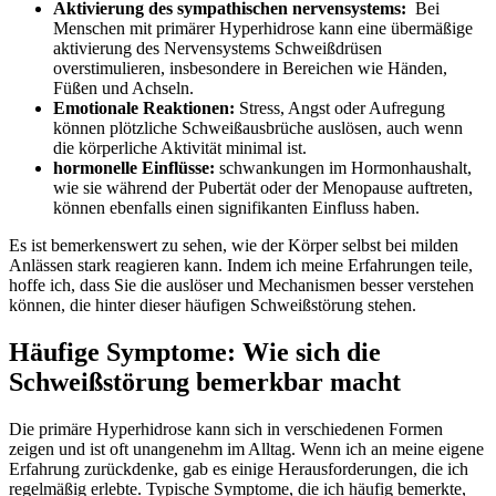
Aktivierung​ des sympathischen nervensystems:
‍ Bei
Menschen ⁢mit primärer‍ Hyperhidrose ⁢kann eine⁤ übermäßige
aktivierung des Nervensystems Schweißdrüsen
⁤overstimulieren, insbesondere in Bereichen⁤ wie Händen,
Füßen und Achseln.
Emotionale Reaktionen:
Stress, Angst oder Aufregung
können plötzliche Schweißausbrüche auslösen, auch ⁤wenn
die körperliche Aktivität ‍minimal ist.
hormonelle Einflüsse:
schwankungen ⁤im Hormonhaushalt,
wie sie während der Pubertät oder der Menopause auftreten,
können ebenfalls einen signifikanten Einfluss ‌haben.
Es ist bemerkenswert ⁣zu sehen, wie⁣ der Körper selbst‌ bei milden
Anlässen stark reagieren kann. Indem ich meine Erfahrungen teile,⁤
hoffe ich, dass ⁢Sie die auslöser ‍und Mechanismen ⁣besser verstehen
können, die ⁣hinter dieser häufigen ​Schweißstörung stehen.
Häufige Symptome: Wie sich die
Schweißstörung bemerkbar macht
Die ⁢primäre Hyperhidrose ‌kann sich in verschiedenen Formen
zeigen⁣ und⁤ ist oft unangenehm im Alltag. Wenn ich an meine ​eigene
Erfahrung ⁣zurückdenke, ⁤gab es​ einige ‍Herausforderungen, die ich
regelmäßig erlebte. Typische Symptome, die ich häufig bemerkte,