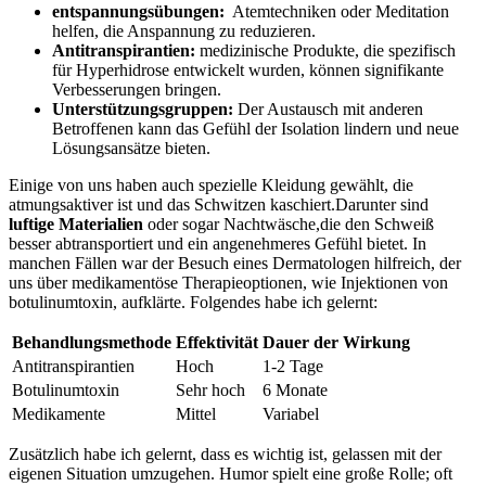
entspannungsübungen:
⁢ Atemtechniken oder Meditation
helfen, die Anspannung zu ⁤reduzieren.
Antitranspirantien:
medizinische Produkte, die spezifisch
für Hyperhidrose ‌entwickelt wurden, können signifikante
Verbesserungen bringen.
Unterstützungsgruppen:
Der Austausch mit anderen
Betroffenen kann das Gefühl der Isolation lindern und neue
Lösungsansätze bieten.
Einige von uns haben auch spezielle Kleidung⁤ gewählt, die
‌atmungsaktiver‍ ist und das Schwitzen kaschiert.Darunter sind
luftige Materialien
oder sogar Nachtwäsche,die den Schweiß
besser abtransportiert‍ und ein angenehmeres Gefühl bietet. In
manchen Fällen war‍ der ‌Besuch eines Dermatologen hilfreich, der
‌uns über medikamentöse Therapieoptionen,‌ wie Injektionen von
botulinumtoxin,⁣ aufklärte. Folgendes habe ⁤ich ⁤gelernt:
Behandlungsmethode
Effektivität
Dauer der Wirkung
Antitranspirantien
Hoch
1-2 ⁤Tage
Botulinumtoxin
Sehr hoch
6 Monate
Medikamente
Mittel
Variabel
Zusätzlich ⁤habe ich gelernt, dass es wichtig ist, gelassen mit der
eigenen Situation umzugehen. Humor spielt eine ‍große Rolle; oft