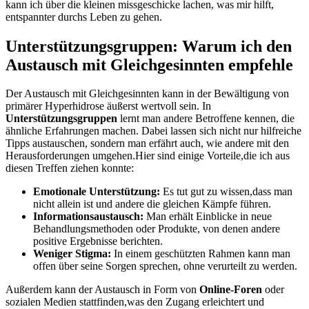
kann ich über‌ die ⁤kleinen missgeschicke lachen, was ⁢mir hilft,
entspannter durchs Leben⁢ zu gehen.
Unterstützungsgruppen: Warum ich den
Austausch mit Gleichgesinnten empfehle
Der Austausch mit⁣ Gleichgesinnten ⁣kann in der Bewältigung ​von
primärer Hyperhidrose äußerst wertvoll sein. In
Unterstützungsgruppen
lernt man andere​ Betroffene kennen, die
ähnliche Erfahrungen machen. Dabei lassen sich ‌nicht​ nur hilfreiche
Tipps austauschen, sondern man ⁢erfährt⁤ auch, wie andere mit⁤ den
Herausforderungen umgehen.Hier⁢ sind einige Vorteile,die ich aus
diesen Treffen ‌ziehen konnte:
Emotionale Unterstützung:
‌Es tut gut zu wissen,dass man
nicht allein​ ist ‌und andere ⁣die⁤ gleichen Kämpfe führen.
Informationsaustausch:
Man ⁣erhält Einblicke in neue
Behandlungsmethoden oder Produkte, von ⁤denen andere
positive Ergebnisse ‌berichten.
Weniger ⁣Stigma:
In einem geschützten Rahmen ​kann man
offen⁤ über seine Sorgen sprechen, ohne verurteilt zu werden.
Außerdem kann der Austausch in Form von
Online-Foren
oder
sozialen Medien stattfinden,was den Zugang erleichtert und