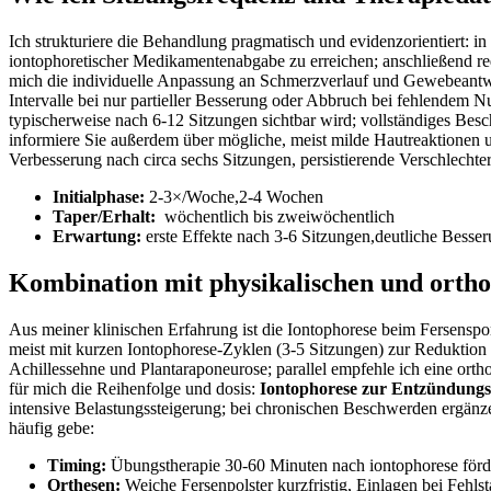
Ich strukturiere die⁣ Behandlung pragmatisch und evidenzorientiert: in
iontophoretischer Medikamentenabgabe zu erreichen; anschließend redu
mich die ⁢individuelle Anpassung an Schmerzverlauf und Gewebeantwor
Intervalle ​bei⁣ nur partieller⁣ Besserung oder Abbruch bei⁢ fehlendem 
typischerweise nach 6-12 Sitzungen sichtbar⁤ wird; vollständiges Besc
informiere Sie außerdem ⁣über mögliche, meist milde ​Hautreaktionen ⁤
⁣Verbesserung‍ nach circa sechs Sitzungen, persistierende‍ Verschlech
Initialphase:
2-3×/Woche,2-4 Wochen
Taper/Erhalt:
⁢ wöchentlich bis zweiwöchentlich
Erwartung:
erste Effekte nach 3-6 Sitzungen,deutliche Besser
Kombination mit physikalischen und ortho
Aus​ meiner klinischen Erfahrung ist ⁢die⁢ Iontophorese beim Fersensp
meist mit kurzen Iontophorese‑Zyklen​ (3-5 Sitzungen) zur​ Reduktio
Achillessehne und Plantaraponeurose;⁤ parallel empfehle​ ich eine⁤ or
für mich die Reihenfolge und dosis:
Iontophorese zur ⁤Entzündungs
intensive Belastungssteigerung;⁤ bei chronischen Beschwerden ergänze‌
häufig gebe:
Timing:
Übungstherapie 30-60 Minuten nach iontophorese förde
Orthesen:
Weiche Fersenpolster kurzfristig, Einlagen bei Fehlstat