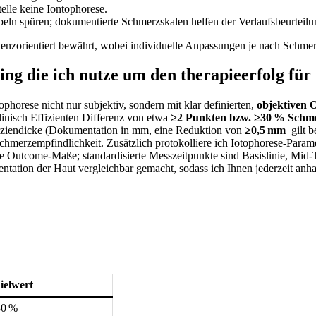
elle keine Iontophorese.
ibbeln spüren; dokumentierte Schmerzskalen helfen der Verlaufsbeurteilu
idenzorientiert bewährt, wobei individuelle Anpassungen je nach Schme
 die ⁣ich nutze um den therapieerfolg für ⁢
phorese nicht ⁤nur subjektiv, sondern mit klar definierten,
objektiven 
inisch ⁤Effizienten Differenz von etwa
≥2 Punkten bzw. ≥30 % Schm
fasziendicke (Dokumentation in mm, eine Reduktion von
≥0,5 mm
‍ gilt⁤
chmerzempfindlichkeit. Zusätzlich protokolliere ich Io­tophorese‑Parame
te Outcome‑Maße; standardisierte Messzeitpunkte sind Basislinie, Mid-
ntation ⁤der Haut vergleichbar gemacht, sodass ich Ihnen jederzeit⁤ an
ielwert
30 %