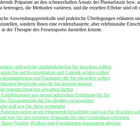
ernde Präparate an den schmerzhaften Ansatz der Plantarfaszie bzw. ⁢a
ist heterogen, die Methoden variieren, und die erzielten⁣ Effekte sind oft
ypische Anwendungsprotokolle und praktische⁢ Überlegungen erläutern und
zustellen, sondern Ihnen ​eine‌ evidenzbasierte, ‍aber⁢ erlebnisnahe Ein
 in der Therapie des ⁤Fersensporns darstellen könnte.
etiere und welche qualitätskriterien Sie beachten sollten
arum Sie auf Konzentration und Galenik achten sollten
denplatzierung und Parameter​ die ‌Sie einstellen sollten
Patienten bespreche und​ die Sie kennen müssen
e realistischerweise erwarten ⁢dürfen
Empfehlungen aus meiner klinischen ⁣Erfahrung für Sie
en Therapieerfolg für Sie objektiv zu bewerten
⁤habe und wie Sie⁣ diese vermeiden
Patienten sicher an ein Heimgerät heranführe und was⁢ Sie​ beachten sol
und wie Sie den richtigen⁤ Zeitpunkt für eine Umstellung erkennen
 Ihnen Nutzen,⁢ Risiken und Erwartungen transparent abwäge