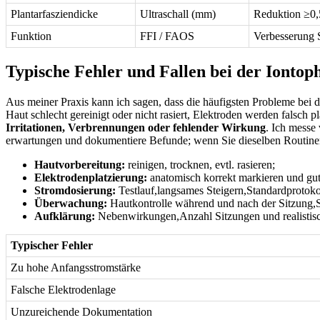
Plantarfasziendicke
Ultraschall (mm)
Reduktion ≥0,
Funktion
FFI‍ / FAOS
Verbesserung S
Typische Fehler und Fallen⁢ bei der⁢ Iontoph
Aus meiner Praxis kann ich sagen, dass ⁤die‌ häufigsten Probleme bei de
‌Haut ⁤schlecht ‌gereinigt‌ oder nicht rasiert, Elektroden ⁢werden fals
Irritationen, Verbrennungen oder fehlender Wirkung
. Ich messe
erwartungen und ⁣dokumentiere Befunde; wenn Sie dieselben Routinen ü
Hautvorbereitung:
reinigen, trocknen,⁤ evtl. rasieren;
Elektrodenplatzierung:
anatomisch ​korrekt markieren und gut 
Stromdosierung:
Testlauf,langsames Steigern,Standardprotoko
Überwachung:
Hautkontrolle während und‌ nach der Sitzung
Aufklärung:
‌Nebenwirkungen,Anzahl Sitzungen und‍ realistis
Typischer Fehler
Zu hohe Anfangsstromstärke
Falsche Elektrodenlage
Unzureichende Dokumentation