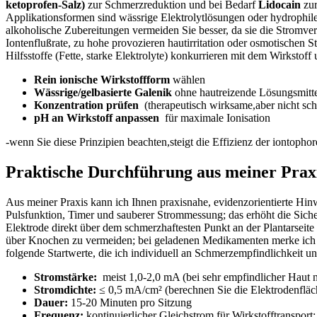
ketoprofen‑Salz)
⁢zur Schmerzreduktion und bei Bedarf
Lidocain
zur
Applikationsformen sind wässrige Elektrolytlösungen oder hydrophile ⁣
alkoholische ⁤Zubereitungen vermeiden Sie besser, da‌ sie die Stromver
Iontenflußrate, zu hohe provozieren hautirritation oder osmotischen Str
Hilfsstoffe ⁣(Fette, starke Elektrolyte) konkurrieren ‌mit dem Wirkstoff um
Rein ‌ionische Wirkstoffform
wählen
Wässrige/gelbasierte Galenik
ohne hautreizende Lösungsmitt
Konzentration prüfen
⁤ (therapeutisch wirksame,aber nicht s
pH an Wirkstoff ⁢anpassen
⁣ für maximale Ionisation
-wenn Sie diese‌ Prinzipien beachten,steigt die Effizienz der iontoph
Praktische Durchführung ⁣aus meiner Praxis
Aus meiner ⁤Praxis ⁢kann ich Ihnen praxisnahe, evidenzorientierte⁣ Hi
Pulsfunktion, Timer ⁤und sauberer Strommessung;⁣ das erhöht die Sich
Elektrode direkt über dem schmerzhaftesten Punkt an der Plantarseite 
über Knochen‍ zu vermeiden; bei geladenen Medikamenten merke ich mi
folgende Startwerte, die‍ ich​ individuell an Schmerzempfindlichkeit 
Stromstärke:
‍ meist 1,0-2,0 mA (bei sehr empfindlicher Haut 
Stromdichte:
≤ 0,5 ⁢mA/cm² (berechnen ‍Sie die Elektrodenfläc
Dauer:
15-20 Minuten pro Sitzung
Frequenz:
kontinuierlicher Gleichstrom für Wirkstofftransport; 