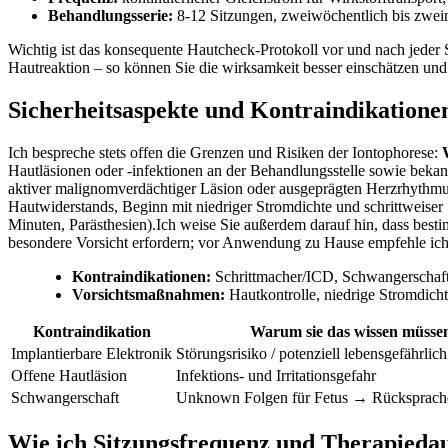
Behandlungsserie:
8-12 Sitzungen, zweiwöchentlich bis‍ zwei
Wichtig ​ist das konsequente Hautcheck‑Protokoll vor und nach jeder Si
Hautreaktion – so können Sie die wirksamkeit besser einschätzen un
Sicherheitsaspekte und Kontraindikationen
Ich ‍bespreche stets offen die Grenzen und Risiken der Iontophorese:
Hautläsionen oder -infektionen an der Behandlungsstelle sowie ‌bekannt
aktiver‍ malignomverdächtiger Läsion oder ausgeprägten Herzrhythm
Hautwiderstands,⁤ Beginn mit niedriger Stromdichte‍ und schrittweiser 
Minuten, Parästhesien).Ich weise Sie außerdem darauf hin, dass bes
besondere Vorsicht ‍erfordern; vor Anwendung zu⁤ Hause empfehle i
Kontraindikationen:
‌Schrittmacher/ICD, Schwangerschaft,
Vorsichtsmaßnahmen:
Hautkontrolle, niedrige Stromdich
Kontraindikation
Warum sie das wissen müsse
Implantierbare Elektronik
Störungsrisiko / potenziell lebensgefährlich
Offene Hautläsion
Infektions- und Irritationsgefahr
Schwangerschaft
Unknown ⁣Folgen für ⁣Fetus → Rücksprac
Wie ich Sitzungsfrequenz⁢ und Therapiedauer