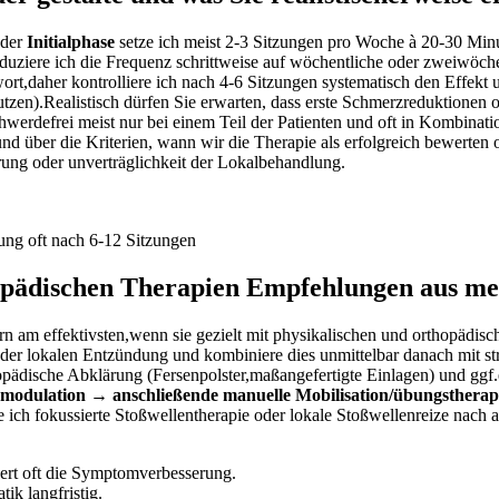
 der
Initialphase
setze ich meist 2-3 Sitzungen ‌pro Woche à 20-30 Min
ziere ⁣ich die Frequenz schrittweise auf‍ wöchentliche oder zweiwöchen
t,daher kontrolliere ich nach⁤ 4-6 Sitzungen systematisch den Effekt 
Nutzen).Realistisch dürfen Sie erwarten, dass ‍erste Schmerzreduktionen 
hwerdefrei meist nur bei einem Teil ⁢der Patienten und oft⁢ in Kombina
und über die Kriterien, wann wir die Therapie als erfolgreich bewerten
terung oder unverträglichkeit der Lokalbehandlung.
ung oft nach ​6-12 Sitzungen
pädischen ‍Therapien Empfehlungen aus mei
orn am ⁢effektivsten,wenn sie⁣ gezielt mit physikalischen⁣ und orthopä
n der lokalen Entzündung und kombiniere dies unmittelbar danach mit‌ 
thopädische Abklärung (Fersenpolster,maßangefertigte Einlagen) und⁤ ggf
modulation → anschließende⁤ manuelle Mobilisation/übungstherap
 ich fokussierte Stoßwellentherapie oder lokale⁢ Stoßwellenreize nach 
rt ‌oft die Symptomverbesserung.
ik⁢ langfristig.