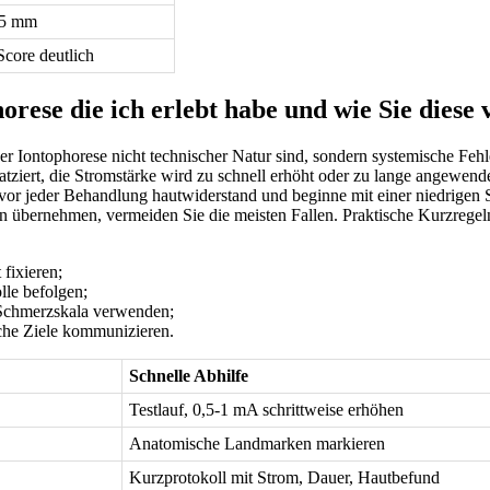
5⁤ mm
core deutlich
orese die ‌ich erlebt habe und ‍wie⁣ Sie dies
r Iontophorese nicht technischer​ Natur sind, sondern systemische Fehler
ch‌ platziert, die Stromstärke wird zu schnell erhöht oder zu⁣ lange ange
 vor jeder Behandlung hautwiderstand und beginne mit einer niedrigen St
bernehmen, vermeiden Sie die meisten ⁢Fallen. Praktische Kurzregeln, 
fixieren;
lle befolgen;
,Schmerzskala verwenden;
che Ziele kommunizieren.
Schnelle Abhilfe
Testlauf, 0,5-1 mA schrittweise erhöhen
Anatomische Landmarken markieren
Kurzprotokoll mit Strom, Dauer, ​Hautbefund