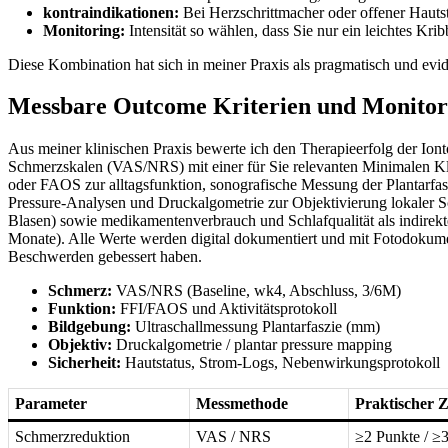
kontraindikationen:
Bei Herzschrittmacher oder ⁤offener Hautst
Monitoring:
Intensität so wählen, dass Sie nur ‍ein leichtes Kr
Diese Kombination hat sich in meiner⁣ Praxis als pragmatisch und ev
Messbare Outcome Kriterien und Monitoring
Aus meiner klinischen​ Praxis bewerte ich den Therapieerfolg der Ionto
Schmerzskalen⁢ (VAS/NRS) mit einer für Sie relevanten Minimalen​ Kl
oder​ FAOS zur alltagsfunktion, sonografische Messung der Plantar
Pressure‑Analysen und Druckalgometrie‍ zur Objektivierung‍ lokaler S
Blasen) sowie ⁣medikamentenverbrauch und Schlafqualität als indirek
Monate).⁤ Alle⁢ Werte werden digital ‌dokumentiert und mit Fotodokume
Beschwerden​ gebessert haben.
Schmerz:
‌VAS/NRS (Baseline, wk4, Abschluss, 3/6M)
Funktion:
FFI/FAOS‌ und Aktivitätsprotokoll
Bildgebung:
Ultraschallmessung Plantarfaszie (mm)
Objektiv:
Druckalgometrie / plantar pressure mapping
Sicherheit:
⁢Hautstatus, Strom‑Logs, Nebenwirkungsprotokoll
Parameter
Messmethode
Praktischer Z
Schmerzreduktion
VAS / NRS
≥2 Punkte / ≥