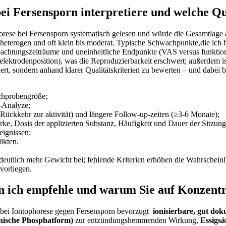
ei‍ Fersensporn interpretiere und welche Qual
horese bei Fersensporn systematisch gelesen⁤ und würde die Gesamtlage al
heterogen und oft klein bis moderat. Typische Schwachpunkte,die ⁢ich‌ b
achtungszeiträume und uneinheitliche Endpunkte (VAS versus funktionel
ektrodenposition), was die Reproduzierbarkeit erschwert; außerdem ist d
ert, sondern anhand klarer‌ Qualitätskriterien zu bewerten​ – und dabei ⁣
ichprobengröße;
t‑Analyze;
ückkehr zur aktivität) und längere Follow‑up‑zeiten (≥3-6 Monate);
e, Dosis⁤ der applizierten Substanz, ​Häufigkeit ‍und Dauer der⁣ Sitzung
eignissen;
ikten.
n deutlich mehr Gewicht bei; fehlende ‌Kriterien erhöhen die Wahrschei
 vorliegen.
‌ ich empfehle​ und warum Sie auf Konzentr
bei Iontophorese gegen Fersensporn bevorzugt ‌
ionisierbare, gut dok
nische Phosphatform)
zur entzündungshemmenden Wirkung,
Essigsä