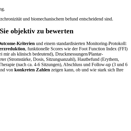
ng.
rzchronizität und biomechanischem befund⁣ entscheidend sind.
Sie objektiv zu bewerten
Outcome-Kriterien
und einem standardisierten Monitoring‑Protokoll:
erzreduktion
, funktionelle Scores wie der Foot Function⁣ Index (FFI)⁤
 bei mir als klinisch bedeutend),‍ Druckmessungen/Plantar-
ter (Stromstärke, Dosis, Sitzungsanzahl), Hautbefund⁣ (Erythem,⁢
Therapie (nach ca. ⁤4-6 Sitzungen), Abschluss und Follow‑up (3 und 6
hand von
konkreten Zahlen
zeigen kann, ob und wie stark sich Ihre