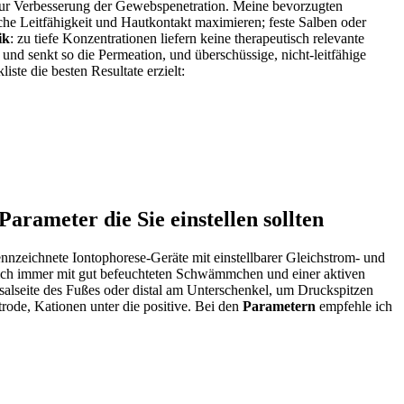
ur Verbesserung der ⁣Gewebspenetration. Meine bevorzugten
ische Leitfähigkeit und Hautkontakt maximieren; feste Salben oder
ik
: zu tiefe Konzentrationen liefern keine ⁤therapeutisch​ relevante
​und senkt‌ so die Permeation, und überschüssige, nicht‑leitfähige
e die ⁣besten ‌Resultate⁣ erzielt: ‌
rameter die⁣ Sie einstellen sollten
zeichnete Iontophorese‑Geräte‌ mit einstellbarer Gleichstrom‑⁣ und
ich immer ⁤mit gut⁣ befeuchteten Schwämmchen und einer ⁣aktiven
rsalseite des Fußes oder distal ​am Unterschenkel, um Druckspitzen
ode, Kationen unter die positive. Bei‌ den
Parametern
empfehle ich