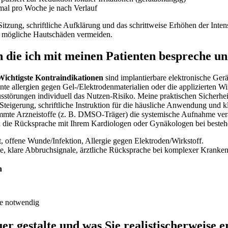
mal pro Woche je nach ⁤Verlauf
tzung, schriftliche Aufklärung und das‍ schrittweise Erhöhen der Intens
d mögliche Hautschäden‍ vermeiden.
 die ich⁣ mit meinen Patienten bespreche u
Wichtigste Kontraindikationen
‍sind implantierbare elektronische Ger
e allergien gegen Gel-/Elektrodenmaterialien oder die applizierten ⁢Wir
usstörungen individuell das Nutzen‑Risiko. Meine praktischen Sicher
Steigerung, ‌schriftliche Instruktion für die häusliche ‍Anwendung und 
timmte Arzneistoffe ⁢(z. B. DMSO‑Träger) die systemische Aufnahme ver
ch die Rücksprache mit Ihrem Kardiologen oder Gynäkologen bei best
 offene Wunde/Infektion, Allergie gegen Elektroden/Wirkstoff.
te, klare Abbruchsignale, ärztliche Rücksprache bei komplexer Kranken
n
he notwendig
 gestalte⁣ und ‍was Sie realistischerweise ‌