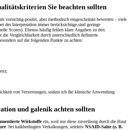
itätskriterien Sie ⁢beachten​ sollten
s ‍vorsichtig-positiv, aber methodisch eingeschränkt bewerten‌ – viele
ei der ‌Interpretation immer berücksichtige,sind geringe
le⁢ Scores). Ebenso ⁢häufig fehlen klare Angaben zu den
ie Vergleichbarkeit ⁢durch unterschiedlich definierte
besonders auf ⁤die folgenden Punkte zu‌ achten:
en);
nlichkeit von Verzerrungen, sodass ich die klinische⁢ Anwendung
ation und galenik achten sollten
umentierte Wirkstoffe
ein, weil nur diese zuverlässig durch die Haut
ure
‌ bei ​kalkbedingten Verkalkungen, selektiv
NSAID‑Salze (z. B.‌