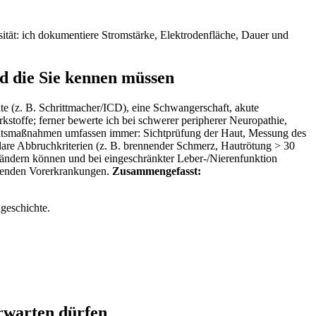
ität: ich ‍dokumentiere Stromstärke, Elektrodenfläche,⁢ Dauer ‌und
nd die Sie kennen müssen
äte (z. B. Schrittmacher/ICD), eine Schwangerschaft, akute
kstoffe; ferner⁣ bewerte ich ‌bei schwerer peripherer Neuropathie,
heitsmaßnahmen umfassen immer: Sichtprüfung der Haut, Messung des
klare Abbruchkriterien (z. ​B. brennender Schmerz, Hautrötung > 30‍
ändern können und bei‌ eingeschränkter Leber-/Nierenfunktion
ehenden Vorerkrankungen.
Zusammengefasst:
geschichte.
erwarten dürfen