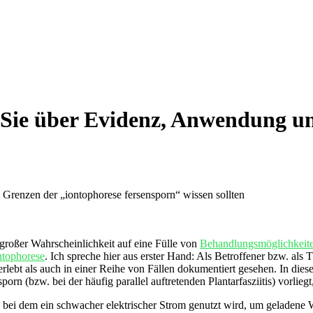
 Sie über Evidenz, Anwendung u
roßer ‌Wahrscheinlichkeit auf eine​ Fülle von‍
Behandlungsmöglichkeit
ntophorese
. Ich spreche hier aus erster Hand: Als Betroffener ​bzw. als 
rlebt als auch in⁢ einer Reihe von Fällen dokumentiert gesehen. In diese
orn (bzw. bei der häufig parallel ⁤auftretenden Plantarfasziitis)⁣ vorli
 bei dem ein schwacher elektrischer Strom genutzt wird, um​ geladene Wi