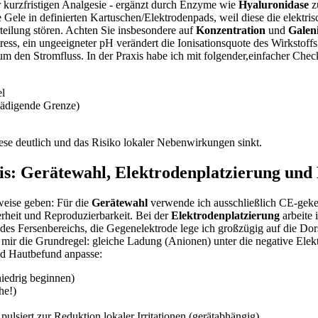
 kurzfristigen Analgesie -‌ ergänzt durch Enzyme wie
Hyaluronidase
z
Gele in definierten⁤ Kartuschen/Elektrodenpads, weil diese ⁤die elektr
teilung⁢ stören. Achten Sie⁢ insbesondere auf
Konzentration
und
Galen
ess, ein ungeeigneter pH verändert die⁢ Ionisationsquote des Wirkstoffs 
 den‍ Stromfluss.‌ In der Praxis⁤ habe ich mit folgender,einfacher Checklist
el
chädigende Grenze)
orese deutlich und das Risiko lokaler Nebenwirkungen sinkt.
: Gerätewahl,⁣ Elektrodenplatzierung und Pa
nweise geben: Für die
Gerätewahl
verwende ich ausschließlich CE-gekenn
erheit und Reproduzierbarkeit. Bei der
Elektrodenplatzierung
arbeite 
‍des Fersenbereichs, ⁤die Gegenelektrode lege ich großzügig auf ⁣die Do
r die‌ Grundregel: gleiche Ladung (Anionen) unter die negative Elektr
und Hautbefund anpasse:
niedrig beginnen)
he!)
pulsiert zur Reduktion lokaler Irritationen (gerätabhängig)