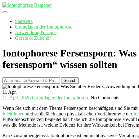
Skip
to
content
Startseite
Grundlagen der Iontophorese
Anwendung & Tipps
Geräte & Zubehör
Iontophorese Fersensporn: Was
fersensporn“ wissen sollten
Search
Search
for:
11
Apr.
11. April 2026
Grundlagen der Iontophorese
No Comments
Wenn Sie ‍sich mit dem Thema ​Fersensporn beschäftigen,sind Sie mit g
Injektionen
und ‍schließlich auch physikalischen Verfahren wie der
Io
⁢Fußsohlenschmerzen begleitet‍ hat, habe ich die Iontophorese sowohl e
was die Methode ⁢ist, welche Evidenz für ihre Wirksamkeit bei ⁤Fersensp
Kurz zusammengefasst: ​Iontophorese ist ein nichtinvasives‌ Verfahren,