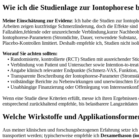
Wie ich ​die Studienlage zur Iontophorese b
Meine‍ Einschätzung zur Evidenz
: Ich habe die Studien zur⁢ Iontop
Arbeiten zeigen kurzfristige Schmerzlinderung, doch die Effekte‍ sind 
Fallzahlen,fehlende oder⁤ unzureichende Verblindung,kurze Nachbeob
Iontophorese‑Parametern (Stromdichte, Dauer, verwendete Substanz, el
Placebo‑Kontrollen ⁢limitiert. Deshalb empfehle ich, Studien nicht isoli
Worauf Sie achten⁢ sollten:
• Randomisierte, kontrollierte (RCT) Studien mit ausreichender⁣ St
• Verblindung von Patient und Untersucher sowie Intention‑to‑trea
• Angabe klinisch relevanter Endpunkte (Schmerz‑VAS, Funktion, R
• Transparente Beschreibung der Iontophorese‑Parameter ⁣(Stromstärk
• vollständige ‍Berichte zu​ Nebenwirkungen und unerwünschten ‍Er
• Unabhängige Finanzierung oder Offenlegung von Interessenkonfl
Wenn eine Studie diese Kriterien erfüllt, messe ⁣ich ihren Ergebnisse
entsprechend zurückhaltend empfehle, ⁣bis belastbarere​ Langzeitdaten
Welche ​Wirkstoffe und⁣ Applikationsformen
Aus meiner klinischen und forschungsbezogenen Erfahrung setze ich 
transportiert werden; typischerweise empfehle ich
Dexamethason (io