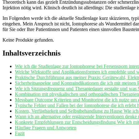
Theoretisch kann das gezielt Entzündungssubstanzen oder schmerzlind
Injektion nötig wird. Klinisch deutlich ist allerdings: Die studienlage 
Im Folgenden werde⁣ ich die aktuelle​ Studienlage kurz skizzieren, t
eingehen. Mein Anspruch‍ ist ‌nicht, Iontophorese als Wundermittel ‍dar
für Sie oder Ihre Patientinnen und ‌Patienten einen sinnvollen Baustein
Keine Produkte gefunden.
Inhaltsverzeichnis
Wie ich die Studienlage zur Iontophorese bei Fersensporn interpr
Welche Wirkstoffe und Applikationsformen ich empfehle und​ w
Praktische Durchführung aus meiner Praxis: Gerätewahl,‍ Elektro
Sicherheitsaspekte und Kontraindikationen die ⁢ich mit meinen 
Wie ich Sitzungsfrequenz und Therapiedauer gestalte und was Si
Kombination mit physikalischen und orthopädischen Therapien 
Messbare Outcome Kriterien und Monitoring die ich nutze um d
Typische Fehler und Fallen bei der Iontophorese die ich erlebt 
Kosten, ​Verfügbarkeit ‌und Selbstbehandlung⁢ zu Hause Wie ich 
Wann ich an alternative oder ergänzende Interventionen denke⁣ 
Konkrete Empfehlungen ‌zur Entscheidungsfindung Wie ich mit
Häufige ⁤Fragen und Antworten
Fazit