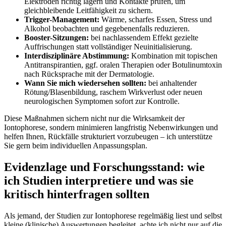
Elektroden richtig lagern und ​Kontakte prüfen, um
gleichbleibende Leitfähigkeit zu sichern.
Trigger-Management:
Wärme, scharfes Essen, Stress und
Alkohol ‌beobachten und gegebenenfalls reduzieren.
Booster-Sitzungen:
bei nachlassendem Effekt gezielte
Auffrischungen statt vollständiger ‌Neuinitialisierung.
Interdisziplinäre Abstimmung:
Kombination mit‌ topischen
Antitranspirantien, ggf. oralen Therapien oder Botulinumtoxin
nach Rücksprache mit​ der ​Dermatologie.
Wann Sie mich wiedersehen sollten:
bei anhaltender
Rötung/Blasenbildung, raschem Wirkverlust oder​ neuen
neurologischen Symptomen sofort zur Kontrolle.
Diese ​Maßnahmen sichern nicht nur die Wirksamkeit der
Iontophorese, sondern‍ minimieren langfristig Nebenwirkungen und
helfen Ihnen, Rückfälle‌ strukturiert vorzubeugen – ich unterstütze
Sie gern beim individuellen ⁣Anpassungsplan.⁣
Evidenzlage und Forschungsstand: wie
ich Studien interpretiere und was sie
kritisch hinterfragen sollten
Als jemand, ‍der Studien zur Iontophorese⁤ regelmäßig liest und selbst‌
kleine (klinische) Auswertungen ‌begleitet, achte ich nicht‍ nur auf die