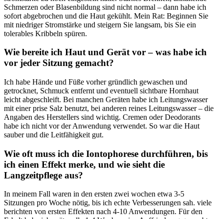
Schmerzen oder Blasenbildung sind nicht normal – dann habe ich
sofort abgebrochen⁣ und​ die Haut gekühlt.⁢ Mein Rat: Beginnen Sie
mit niedriger Stromstärke und ⁤steigern Sie langsam, bis Sie ein
tolerables Kribbeln spüren.
Wie‍ bereite​ ich Haut⁢ und Gerät vor – was habe ich
vor⁤ jeder ⁣Sitzung​ gemacht?
Ich habe Hände und Füße vorher gründlich gewaschen und
getrocknet, Schmuck entfernt und eventuell​ sichtbare Hornhaut
leicht abgeschleift. Bei manchen Geräten habe ich Leitungswasser
mit einer‍ prise‌ Salz benutzt, bei anderen reines Leitungswasser – die
Angaben des Herstellers⁣ sind wichtig. Cremen oder Deodorants
habe ich nicht vor der Anwendung verwendet. So war die Haut
sauber und die Leitfähigkeit gut.
Wie⁢ oft muss ⁢ich die Iontophorese durchführen, bis
ich einen Effekt⁣ merke,⁤ und wie sieht die
Langzeitpflege aus?
In meinem Fall waren in den ersten zwei wochen etwa 3-5
Sitzungen ⁤pro Woche nötig, bis ‍ich echte ⁣Verbesserungen⁤ sah. viele
berichten von ersten Effekten nach⁣ 4-10 Anwendungen. Für den