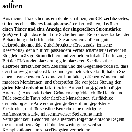
sollten
Aus meiner Praxis heraus empfehle ich ihnen, ein
CE‑zertifiziertes
,
stufenlos einstellbares Iontophorese‑Gerät zu wählen, das über
einen Timer ⁤und eine Anzeige der eingestellten Stromstärke
(mA)
verfügt – das erhöht die Sicherheit und Reproduzierbarkeit der
Behandlung erheblich; achten Sie außerdem auf eine gute
elektrodenkompatible Zubehörpalette⁤ (Ersatzpads, ionische
Reservoirs), ⁢denn nur mit passendem Verbrauchsmaterial erreichen
Sie gleichmäßige Stromdichten und vermeiden lokale Überhitzung.
Bei der Elektrodenplatzierung gilt: ⁤platzieren Sie die aktive
elektrode direkt über dem Zielareal und die Gegenelektrode ‍so, dass
der stromweg möglichst kurz⁢ und symmetrisch verläuft; halten Sie
einen ausreichenden Abstand zu Hautfalten, offenen Wunden und
mucösen Membranen, und überprüfen Sie vor jeder Sitzung den
guten Elektrodenkontakt
(leichte Anfeuchtung, gleichmäßiger
Andruck). Aus praktischen Gründen empfehle​ ich für⁤ Hände und
Füße⁣ spezielle Trays oder flexible Manschetten, ​für flächige
dermatologische Anwendungen größere, dünn gepolsterte​
Elektroden, und für sensible⁢ Bereiche eine niedrigere
Anfangsstromstärke mit schrittweiser Steigerung nach
Verträglichkeit. Beachten Sie außerdem ​folgende einfache Regeln,
die ich routinemäßig an Patienten weitergebe, weil sie
Komplikationen am zuverlässigsten vermeiden: