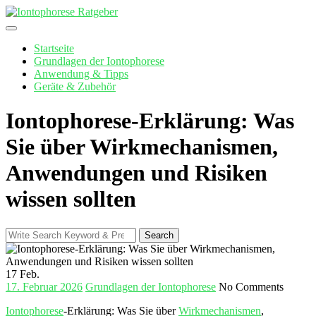
Skip
to
content
Startseite
Grundlagen der Iontophorese
Anwendung & Tipps
Geräte & Zubehör
Iontophorese-Erklärung: Was
Sie über Wirkmechanismen,
Anwendungen und Risiken
wissen sollten
Search
Search
for:
17
Feb.
17. Februar 2026
Grundlagen der Iontophorese
No Comments
Iontophorese
-Erklärung: Was Sie über⁣
Wirkmechanismen
,