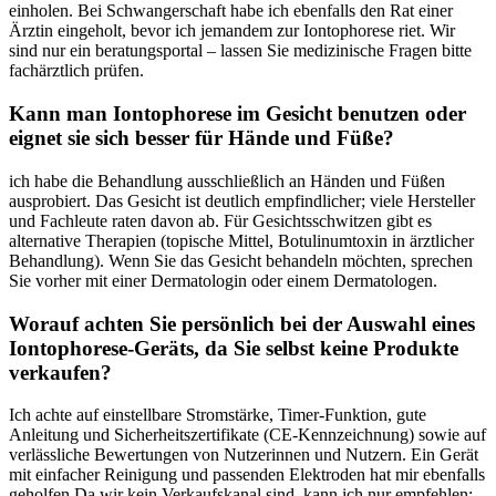
einholen. Bei Schwangerschaft habe ⁢ich ebenfalls den Rat ⁣einer
Ärztin eingeholt, bevor ich jemandem zur Iontophorese riet. Wir
sind nur ein beratungsportal – lassen Sie medizinische Fragen bitte
fachärztlich prüfen.
Kann man Iontophorese‌ im Gesicht‌ benutzen oder
eignet sie sich​ besser für Hände und Füße?
ich habe ⁢die Behandlung ausschließlich an Händen und Füßen
ausprobiert. ⁢Das Gesicht⁢ ist deutlich empfindlicher; viele Hersteller
und Fachleute raten davon ab. Für Gesichtsschwitzen gibt es
alternative Therapien (topische Mittel, ‍Botulinumtoxin in ärztlicher
Behandlung). Wenn Sie das Gesicht behandeln‍ möchten, sprechen
Sie vorher mit einer Dermatologin oder ‌einem Dermatologen.
Worauf‌ achten Sie persönlich bei der Auswahl ⁢eines
Iontophorese-Geräts, da Sie selbst keine Produkte
verkaufen?
Ich achte auf einstellbare Stromstärke, Timer-Funktion, gute
Anleitung und Sicherheitszertifikate (CE-Kennzeichnung) sowie auf‍
verlässliche Bewertungen von Nutzerinnen und Nutzern. Ein​ Gerät
mit einfacher Reinigung und passenden Elektroden ⁤hat mir ebenfalls
geholfen.Da ⁣wir‌ kein Verkaufskanal sind, kann ich⁢ nur empfehlen: