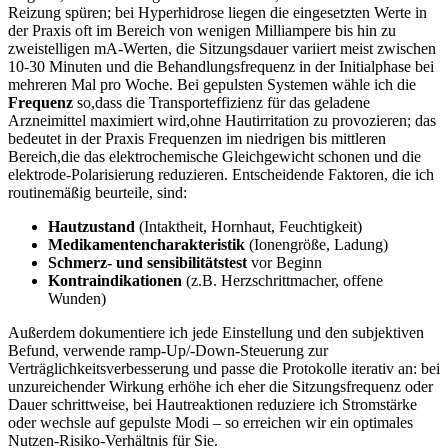
Reizung spüren; bei Hyperhidrose ⁣liegen die eingesetzten Werte in
der Praxis oft im‌ Bereich von wenigen Milliampere bis hin zu
‍zweistelligen mA-Werten, die Sitzungsdauer variiert meist‍ zwischen
10-30 Minuten und die‍ Behandlungsfrequenz ‍in der Initialphase bei
mehreren Mal pro Woche. Bei gepulsten Systemen wähle ich die
Frequenz
so,dass die Transporteffizienz für das geladene
Arzneimittel maximiert wird,ohne⁣ Hautirritation zu provozieren; das
bedeutet in der Praxis Frequenzen im niedrigen bis mittleren⁤
Bereich,die das elektrochemische Gleichgewicht schonen ‍und⁢ die
elektrode-Polarisierung reduzieren. Entscheidende Faktoren, die ich
routinemäßig beurteile, sind:
Hautzustand
‌(Intaktheit, Hornhaut, Feuchtigkeit)
Medikamentencharakteristik
(Ionengröße, Ladung)
Schmerz- und sensibilitätstest
vor Beginn
Kontraindikationen
(z.B. Herzschrittmacher, offene
Wunden)
Außerdem dokumentiere ich jede Einstellung und den subjektiven
Befund, verwende ramp-Up/-Down-Steuerung zur
Verträglichkeitsverbesserung⁣ und passe die Protokolle iterativ an: ⁣bei
unzureichender Wirkung erhöhe ich⁣ eher die Sitzungsfrequenz oder
Dauer schrittweise, bei Hautreaktionen reduziere ich Stromstärke
oder wechsle auf gepulste ‌Modi – so erreichen⁢ wir ein optimales
Nutzen‑Risiko‑Verhältnis für Sie.