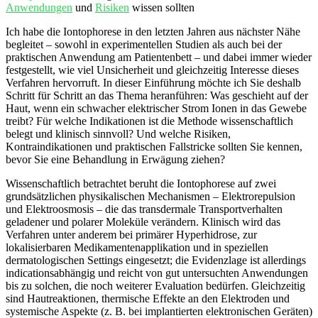
Anwendungen
und
Risiken
wissen‌ sollten
Ich habe die Iontophorese ⁣in den letzten Jahren aus nächster Nähe
begleitet – sowohl in experimentellen Studien als auch bei‌ der
praktischen Anwendung am Patientenbett – und dabei ​immer wieder
festgestellt, wie viel Unsicherheit und gleichzeitig Interesse dieses
Verfahren hervorruft. In dieser Einführung möchte ⁣ich Sie deshalb​
Schritt für Schritt an das Thema heranführen: Was‍ geschieht auf der
Haut, wenn ein⁢ schwacher elektrischer Strom Ionen in das Gewebe
treibt? Für welche‌ Indikationen ist die Methode‌ wissenschaftlich
belegt und klinisch sinnvoll? Und welche Risiken,
Kontraindikationen und praktischen Fallstricke sollten Sie kennen,
bevor Sie eine Behandlung in Erwägung ziehen?
Wissenschaftlich betrachtet beruht die ‍Iontophorese auf zwei
grundsätzlichen physikalischen Mechanismen – Elektrorepulsion
‍und Elektroosmosis – die das ‌transdermale Transportverhalten
geladener und polarer Moleküle verändern. Klinisch wird das
Verfahren unter anderem bei‍ primärer Hyperhidrose, zur
lokalisierbaren Medikamentenapplikation und in speziellen
dermatologischen Settings eingesetzt; die ⁢Evidenzlage ist allerdings
indicationsabhängig und reicht von gut​ untersuchten Anwendungen
bis zu solchen, die noch weiterer Evaluation ⁤bedürfen. Gleichzeitig
sind⁤ Hautreaktionen, thermische Effekte an den Elektroden und
systemische Aspekte (z. B. bei implantierten elektronischen Geräten)