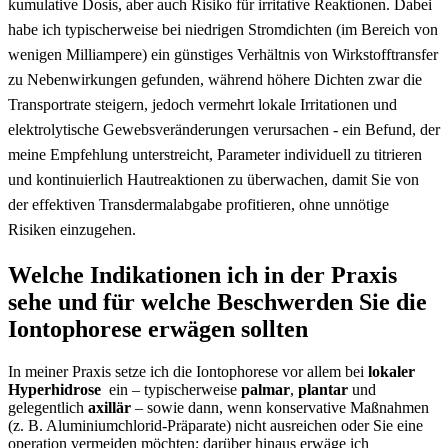
kumulative Dosis, aber ‌auch Risiko⁤ für irritative Reaktionen.
Dabei
habe ich typischerweise bei niedrigen Stromdichten (im Bereich von
wenigen Milliampere) ein günstiges Verhältnis von ⁣Wirkstofftransfer
zu ‌Nebenwirkungen gefunden, während ⁢höhere Dichten zwar die
Transportrate steigern, jedoch vermehrt lokale Irritationen und
elektrolytische Gewebsveränderungen verursachen -⁣ ein Befund, der
meine Empfehlung⁣ unterstreicht, Parameter individuell‍ zu titrieren
und​ kontinuierlich Hautreaktionen zu‌ überwachen,‌ damit Sie von
der effektiven Transdermalabgabe ‌profitieren,‍ ohne unnötige
Risiken einzugehen.
Welche Indikationen ich in der Praxis
sehe und für welche Beschwerden Sie die
Iontophorese erwägen sollten
In meiner Praxis setze​ ich die Iontophorese vor allem bei
lokaler
Hyperhidrose
‌ ein – typischerweise
palmar
,
plantar
⁣und
gelegentlich
axillär
– sowie dann, wenn konservative Maßnahmen
(z. B. Aluminiumchlorid-Präparate) nicht‌ ausreichen oder Sie eine
operation ⁣vermeiden möchten; darüber hinaus erwäge ich