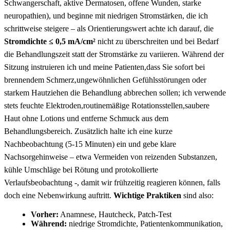
Schwangerschaft, aktive⁢ Dermatosen, offene Wunden, starke
neuropathien), und beginne mit niedrigen Stromstärken, die ich
schrittweise ‌steigere – als Orientierungswert achte ich darauf, die
Stromdichte ≤ 0,5 mA/cm²
⁢nicht zu überschreiten und bei Bedarf
die Behandlungszeit statt der Stromstärke zu variieren. ⁣Während der
Sitzung instruieren ich und meine Patienten,dass Sie sofort bei
brennendem Schmerz,ungewöhnlichen Gefühlsstörungen oder
starkem⁤ Hautziehen die Behandlung ​abbrechen sollen; ich verwende
stets feuchte ⁤Elektroden,routinemäßige Rotationsstellen,saubere
Haut ohne Lotions und entferne Schmuck aus dem
Behandlungsbereich. Zusätzlich ⁤halte ich eine kurze
Nachbeobachtung (5-15‌ Minuten) ein und gebe klare
Nachsorgehinweise – etwa Vermeiden⁢ von reizenden Substanzen,
kühle​ Umschläge bei Rötung und protokollierte
Verlaufsbeobachtung -, damit wir frühzeitig reagieren ‍können, falls
doch eine‌ Nebenwirkung auftritt.
Wichtige ​Praktiken
sind also:
Vorher:
Anamnese, Hautcheck, Patch-Test
Während:
niedrige Stromdichte, Patientenkommunikation,⁣