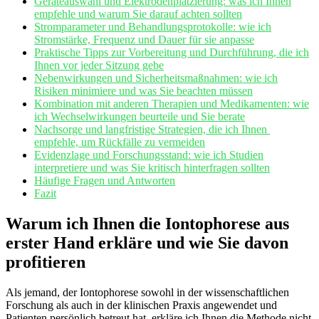
Geräteauswahl und Elektrodenplatzierung: was ich Ihnen
empfehle und warum Sie darauf achten sollten
Stromparameter und Behandlungsprotokolle: wie ich
Stromstärke, Frequenz und Dauer ⁣für sie anpasse
Praktische Tipps zur Vorbereitung und Durchführung, die ⁤ich
Ihnen vor jeder Sitzung gebe
Nebenwirkungen und‍ Sicherheitsmaßnahmen: wie ich
Risiken minimiere und was ⁣Sie beachten müssen
Kombination mit anderen Therapien und Medikamenten: wie
ich Wechselwirkungen beurteile und Sie berate
Nachsorge und langfristige Strategien, die ich⁤ Ihnen ​
empfehle, um Rückfälle‌ zu vermeiden
Evidenzlage und Forschungsstand: wie ich Studien
interpretiere und was Sie kritisch hinterfragen sollten
Häufige Fragen und Antworten
Fazit
Warum ich Ihnen die Iontophorese aus
erster Hand ⁢erkläre und wie Sie davon
profitieren
Als jemand, der Iontophorese sowohl in der wissenschaftlichen
Forschung als auch​ in der klinischen Praxis angewendet und
Patienten‍ persönlich betreut hat, erkläre ich ⁣Ihnen die Methode nicht