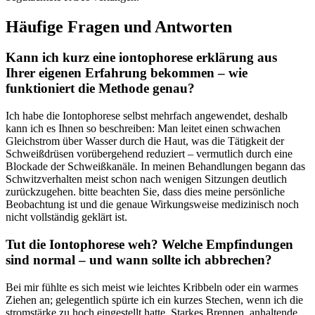
Häufige Fragen ⁢und Antworten
Kann ich kurz eine iontophorese erklärung aus
Ihrer eigenen Erfahrung bekommen – wie
funktioniert die Methode ​genau?
Ich ‌habe die Iontophorese selbst mehrfach angewendet, deshalb
kann ich es Ihnen so beschreiben: Man ‍leitet einen schwachen
Gleichstrom über Wasser durch die Haut, was die Tätigkeit der​
Schweißdrüsen vorübergehend reduziert – vermutlich durch eine
Blockade der‍ Schweißkanäle. In meinen ⁣Behandlungen begann ⁣das
‍Schwitzverhalten meist ‍schon ⁢nach⁣ wenigen Sitzungen deutlich
zurückzugehen. bitte beachten Sie, dass⁣ dies meine persönliche
Beobachtung ist und die genaue Wirkungsweise medizinisch ⁢noch
⁤nicht ⁤vollständig geklärt⁤ ist.
Tut die Iontophorese weh? Welche Empfindungen
sind normal – und⁤ wann ⁢sollte ich ⁢abbrechen?
Bei mir⁢ fühlte es sich meist wie leichtes Kribbeln oder ein warmes
Ziehen an; gelegentlich spürte ich ein kurzes ⁤Stechen, wenn ich die
stromstärke zu hoch ⁣eingestellt hatte. Starkes Brennen, anhaltende