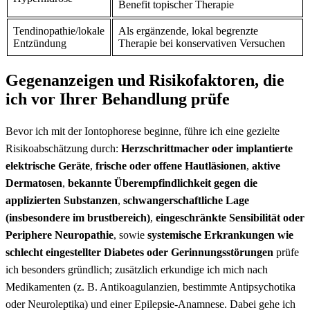
Benefit topischer ⁣Therapie
Tendinopathie/lokale
Als ergänzende, lokal⁣ begrenzte
Entzündung
Therapie bei konservativen Versuchen
Gegenanzeigen und⁢ Risikofaktoren, die
ich vor Ihrer Behandlung prüfe
Bevor ich mit ⁢der Iontophorese beginne, führe ich eine gezielte
Risikoabschätzung durch:
Herzschrittmacher oder implantierte
elektrische Geräte
,
frische oder ‌offene ⁤Hautläsionen
,
aktive
Dermatosen
,
bekannte Überempfindlichkeit gegen die
applizierten Substanzen
,
schwangerschaftliche Lage
(insbesondere im brustbereich)
,
eingeschränkte Sensibilität oder
Periphere Neuropathie
, sowie
systemische Erkrankungen wie
schlecht eingestellter⁣ Diabetes oder Gerinnungsstörungen
prüfe
⁢ich besonders‍ gründlich; zusätzlich erkundige ich mich nach
Medikamenten⁢ (z. B. Antikoagulanzien, bestimmte Antipsychotika​
oder Neuroleptika) und einer Epilepsie-Anamnese. Dabei‌ gehe ich