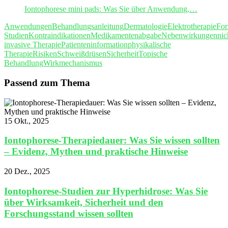
Iontophorese mini pads: Was Sie über Anwendung,…
Anwendungen
Behandlungsanleitung
Dermatologie
Elektrotherapie
For
Studien
Kontraindikationen
Medikamentenabgabe
Nebenwirkungen
nic
invasive Therapie
Patienteninformation
physikalische
Therapie
Risiken
Schweißdrüsen
Sicherheit
Topische
Behandlung
Wirkmechanismus
Passend zum Thema
15 Okt., 2025
Iontophorese-Therapiedauer: Was Sie wissen sollten
– Evidenz, Mythen und praktische Hinweise
20 Dez., 2025
Iontophorese-Studien zur Hyperhidrose: Was Sie
über Wirksamkeit, Sicherheit und den
Forschungsstand wissen sollten