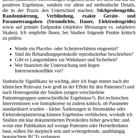
positiven Ergebnisse, sondern vor allem auf⁢ methodische Details,
die in der Praxis den Unterschied machen:
Stichprobengröße,
Randomisierung, Verblindung, exakte Geräte- und
Parameterangaben (Stromdichte, ​Dauer, Elektrodengröße)
sowie auf primäre Endpunkte (objektive Messungen vs. subjektive
Skalen). ⁢Ich empfehle Ihnen, bei Studien‌ folgende Punkte kritisch
zu prüfen:
Wurde ein Placebo- oder Scheinverfahren eingesetzt?
Sind die Behandlungsprotokolle reproduzierbar beschrieben?
Gibt es Langzeitdaten zur Wirkdauer und ⁤Sicherheit?
Wer finanziert die Untersuchung und liegen
⁢Interessenskonflikte vor?
Statistische Signifikanz‌ ist wichtig, aber ich frage immer ⁣nach der
klinischen Relevanz (wie groß ist der Effekt für den Patienten?) und
nach Heterogenität der Studien (zeigen verschiedene
Patientengruppen unterschiedliche Ergebnisse?). Bei technischen
Interventionen wie Iontophorese ist zudem kritisch, ⁢ob Parameter⁢
standardisiert wurden – ⁢kleine Änderungen in Stromstärke oder
Elektrodenplatzierung können Ergebnisse verfälschen, weshalb ‍ich
Studien mit klar dokumentierten Protokollen höher gewichte; und
wenn ​eine Publikation auf⁢ wenige Patienten oder Herstellerdaten
baut, sollten Sie skeptisch sein und weitergehende, unabhängig
begutachtete RCTs verlangen.