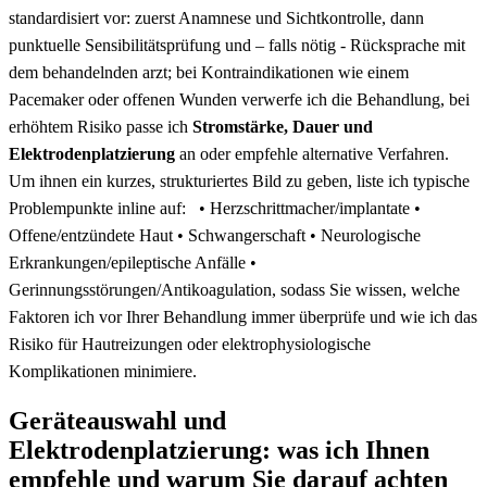
standardisiert vor: zuerst Anamnese ​und Sichtkontrolle, dann
punktuelle Sensibilitätsprüfung und – falls nötig ‍- Rücksprache mit
dem ​behandelnden arzt; bei Kontraindikationen wie einem
Pacemaker oder ‌offenen Wunden verwerfe‍ ich die Behandlung,‌ bei
erhöhtem Risiko passe ich
Stromstärke, Dauer ‍und
Elektrodenplatzierung
an oder empfehle alternative Verfahren.
Um ihnen ein kurzes, strukturiertes Bild zu geben, liste ich typische
Problempunkte inline auf:
•
Herzschrittmacher/implantate
•
Offene/entzündete Haut
•‍
Schwangerschaft
•
Neurologische
Erkrankungen/epileptische Anfälle
•
Gerinnungsstörungen/Antikoagulation
, sodass Sie wissen, welche
Faktoren ich vor Ihrer ​Behandlung immer überprüfe und⁢ wie ich das
‍Risiko ​für Hautreizungen oder elektrophysiologische
⁣Komplikationen minimiere.
Geräteauswahl und
Elektrodenplatzierung: was ich Ihnen
empfehle und warum ‌Sie darauf achten