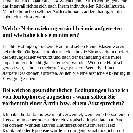
⁣Erhalt ‌habe ich später alle 1-4 ​Wochen eine Auffrischung gemacht;
das⁣ Intervall richtet sich nach​ Ihrem individuellen Rückfallmuster.
Manche brauchen seltener Auffrischungen, andere häufiger -‌ das
habe ich auch so‌ erlebt.
Welche Nebenwirkungen sind bei mir aufgetreten
und wie habe ich sie minimiert?
Leichte Rötungen, trockene Haut ⁤und selten kleine Blasen waren
bei mir die häufigsten Probleme. Ich habe die Stromstärke reduziert,
die Sitzungsdauer verkürzt und nach​ der behandlung eine milde,
unparfümierte ⁣feuchtigkeitscreme verwendet. Wenn die Haut⁤ sehr
gereizt war, habe ich mehrere Tage pausiert. ‍Wenn bei Ihnen
stärkere Reaktionen auftreten, sollten Sie⁢ eine ärztliche Abklärung in
Erwägung ⁤ziehen.
Bei welchen gesundheitlichen Bedingungen habe ich
von Iontophorese ⁤abgesehen ‍- wann sollten Sie
vorher mit einer Ärztin bzw. einem Arzt⁣ sprechen?
Ich habe die Iontophorese nicht verwendet, wenn eine Person einen
Herzschrittmacher oder ⁤andere‌ elektronische Implantate hat. Auch
bei offenen Wunden,aktiven ‍Hautinfektionen,schwerer Herz-
Krankheit oder Epilepsie würde ich dringend⁣ vorab ärztlichen⁤ rat