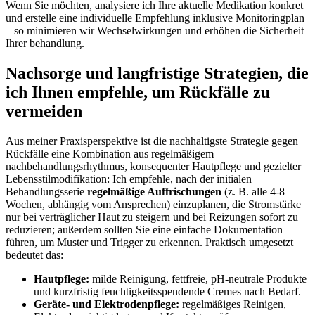
Wenn Sie möchten, analysiere ich Ihre⁤ aktuelle Medikation konkret‌
und erstelle eine individuelle Empfehlung inklusive Monitoringplan
– so​ minimieren wir Wechselwirkungen⁣ und erhöhen ​die Sicherheit
Ihrer ‌behandlung.
Nachsorge⁣ und langfristige Strategien, die
ich Ihnen empfehle, um Rückfälle zu
vermeiden
Aus meiner Praxisperspektive⁢ ist die nachhaltigste Strategie gegen
Rückfälle eine Kombination aus regelmäßigem⁢
nachbehandlungsrhythmus, konsequenter ⁤Hautpflege und gezielter
Lebensstilmodifikation: Ich empfehle, nach der⁤ initialen
Behandlungsserie
regelmäßige⁢ Auffrischungen
(z. B. alle 4-8
Wochen, abhängig vom Ansprechen) ‍einzuplanen, die Stromstärke
nur bei verträglicher Haut⁣ zu steigern und bei Reizungen sofort zu
reduzieren; außerdem sollten ⁣Sie eine einfache Dokumentation
führen, um Muster ⁣und Trigger zu erkennen. Praktisch umgesetzt​
bedeutet das:
Hautpflege:
milde ⁣Reinigung, fettfreie, pH-neutrale Produkte
und kurzfristig feuchtigkeitsspendende Cremes nach Bedarf.
Geräte- und Elektrodenpflege:
regelmäßiges Reinigen,