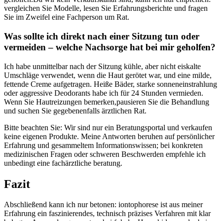
vergleichen Sie⁤ Modelle, lesen Sie Erfahrungsberichte und fragen⁢
Sie⁤ im Zweifel eine Fachperson um Rat.
Was sollte ich direkt nach einer Sitzung tun oder
vermeiden – welche Nachsorge hat bei mir geholfen?
Ich ⁣habe unmittelbar ⁢nach der Sitzung kühle, aber nicht eiskalte
Umschläge verwendet, ⁣wenn die Haut gerötet war,⁤ und ⁣eine‌ milde,
fettende Creme aufgetragen. Heiße Bäder,⁣ starke sonneneinstrahlung
oder aggressive​ Deodorants habe ich für 24 Stunden vermieden.
Wenn‌ Sie Hautreizungen bemerken,pausieren Sie die Behandlung
und suchen Sie gegebenenfalls ‌ärztlichen Rat.
Bitte beachten Sie: Wir sind nur ein Beratungsportal und verkaufen
keine eigenen Produkte. Meine Antworten beruhen auf persönlicher
Erfahrung und gesammeltem Informationswissen; bei konkreten
‍medizinischen Fragen oder⁣ schweren Beschwerden empfehle ich
⁣unbedingt eine fachärztliche beratung.
Fazit
Abschließend kann ich nur betonen: iontophorese ist aus⁢ meiner
Erfahrung⁤ ein faszinierendes, ​technisch präzises Verfahren mit klar