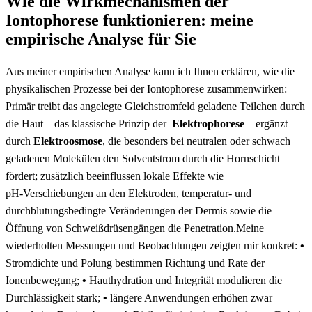
Wie die Wirkmechanismen der
Iontophorese funktionieren: meine
‌empirische Analyse für Sie
Aus meiner empirischen Analyse kann ich⁣ Ihnen erklären, wie die
physikalischen Prozesse bei der Iontophorese zusammenwirken:
Primär treibt das angelegte Gleichstromfeld geladene Teilchen‍ durch
die Haut – ⁤das klassische ⁣Prinzip der ⁢
Elektrophorese
– ergänzt​
durch
Elektroosmose
, die besonders bei neutralen oder schwach
geladenen⁣ Molekülen‍ den Solventstrom durch⁤ die Hornschicht
⁢fördert; zusätzlich beeinflussen lokale Effekte wie
pH‑Verschiebungen an den Elektroden, temperatur‑ und
durchblutungsbedingte Veränderungen der Dermis ​sowie die
Öffnung von Schweißdrüsengängen die Penetration.Meine
wiederholten Messungen ​und Beobachtungen zeigten mir konkret:
•
Stromdichte und Polung ⁢bestimmen ‍Richtung und⁤ Rate ⁣der
Ionenbewegung;
•
Hauthydration und Integrität modulieren die
Durchlässigkeit stark;
•
⁤längere Anwendungen ⁤erhöhen zwar