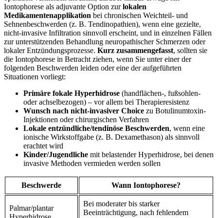
Iontophorese als adjuvante Option ‍zur
lokalen
Medikamentenapplikation
bei chronischen ‌Weichteil- und
Sehnenbeschwerden (z. B. Tendinopathien), wenn eine gezielte,
nicht-invasive Infiltration sinnvoll ‌erscheint, und in ⁣einzelnen Fällen
zur unterstützenden Behandlung neuropathischer Schmerzen oder
‌lokaler ‍Entzündungsprozesse.
Kurz zusammengefasst
, sollten sie
die Iontophorese in Betracht ⁢ziehen, wenn Sie unter einer der
folgenden Beschwerden leiden oder eine der ⁢aufgeführten
‍Situationen vorliegt:
Primäre fokale Hyperhidrose
(handflächen-, fußsohlen-
oder achselbezogen) – vor allem bei Therapieresistenz
Wunsch nach nicht-invasiver Choice
⁣zu ​Botulinumtoxin-
Injektionen⁢ oder chirurgischen Verfahren
Lokale‌ entzündliche/tendinöse Beschwerden
, wenn eine
ionische Wirkstoffgabe (z. B. Dexamethason) als sinnvoll
erachtet wird
Kinder/Jugendliche
mit belastender Hyperhidrose, bei denen
invasive‍ Methoden vermieden werden‍ sollen
Beschwerde
Wann Iontophorese?
Bei moderater bis starker
Palmar/plantar
Beeinträchtigung, nach fehlendem
Hyperhidrose