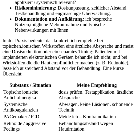
appliziert ​/ systemisch relevant?
Risikominimierung:
Dosisanpassung,​ zeitlicher Abstand,
Testbehandlung und engmaschige Überwachung.
Dokumentation und Aufklärung:
ich bespreche
Nutzen,mögliche Mehraufnahme ‌und typische
Nebenwirkungen​ mit Ihnen.
In der‌ Praxis bedeutet das konkret: ich empfehle bei
topischen,ionischen⁤ Wirkstoffen eine ​ärztliche Absprache und meist
eine Dosisreduktion oder ein separates Timing; Patienten mit
implantierten elektronischen Geräten behandle ich⁤ nicht; und bei
Wirkstoffen,die die Haut empfindlicher machen (z.‌ B. Retinoide),
lasse ich ausreichend Abstand vor der Behandlung. Eine⁣ kurze​
Übersicht:
Substanz / Situation
Meine Empfehlung
Topische ionische
dosis prüfen, Testapplikation, ärztliche‌
Anticholinergika
Absprache
Systemische
Abwägen, keine Läsionen, schonende
Antikoagulanzien
Technik
PACemaker / ICD
Meide ich – Kontraindikation
Retinoide⁣ / aggressive
Behandlungsabstand wegen
⁢Peelings
Hautirritation