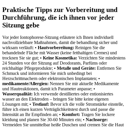
Praktische Tipps zur Vorbereitung und
Durchführung, die‌ ich ihnen vor jeder
Sitzung gebe
Vor jeder Iontophorese-Sitzung erläutere ⁣ich Ihnen individuell
nachvollziehbare Maßnahmen, damit die behandlung sicher und
wirksam verläuft: •
Hautvorbereitung:
⁤Reinigen‌ Sie die
behandelnde Fläche mit⁣ Wasser (keine fetthaltigen ⁣Cremes) und
trocknen Sie sie gut; •⁣
Keine Kosmetika:
Verzichten ⁤Sie mindestens
24 Stunden vor der Sitzung auf ⁢Deodorants, Parfüms oder
reichhaltige Pflegeprodukte; •
Metalle und Geräte:
Entfernen Sie
Schmuck⁣ und informieren Sie mich unbedingt ⁢bei
Herzschrittmachern oder elektronischen Implantaten; •
medikamente/Allergien:
Nennen Sie mir aktuelle Medikamente
und Hautreaktionen, damit ich​ Parameter anpasse; •
Wasserqualität:
Ich verwende destilliertes oder entionisiertes
wasser an den Elektroden – bringen Sie⁢ bitte keine ⁤eigenen
Lösungen mit; •
Testlauf:
Bevor ich die volle Stromstärke einstelle,
führe ich einen kurzen Verträglichkeitstest durch ‌und passe die
Intensität⁣ an Ihr Empfinden an; •
Komfort:
Tragen Sie lockere
kleidung und planen ‍Sie 30-60​ Minuten ein; •
Nachsorge:
⁤
Vermeiden Sie ⁤unmittelbar heiße Duschen und ⁤cremen Sie​ die Haut