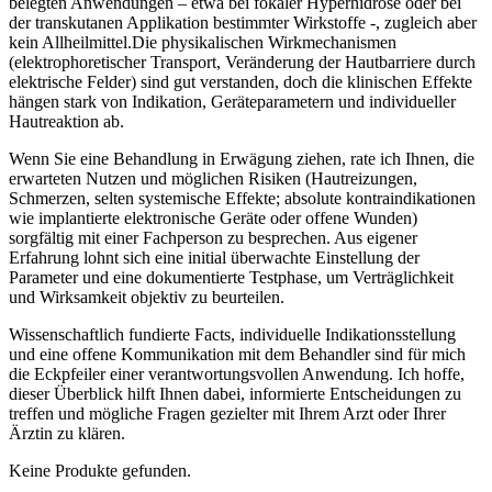
belegten ⁤Anwendungen – ‌etwa bei ​fokaler Hyperhidrose oder bei
der transkutanen⁢ Applikation bestimmter Wirkstoffe -, zugleich aber
kein Allheilmittel.Die physikalischen Wirkmechanismen
(elektrophoretischer Transport, Veränderung ‍der ‌Hautbarriere durch
elektrische Felder) sind gut verstanden, doch die klinischen Effekte
⁤hängen stark von Indikation, Geräteparametern und individueller
Hautreaktion ab.
Wenn Sie eine Behandlung in Erwägung ziehen, rate ich Ihnen,⁢ die‌
erwarteten Nutzen und möglichen Risiken (Hautreizungen,
Schmerzen, selten systemische Effekte; absolute kontraindikationen
wie implantierte elektronische Geräte oder offene Wunden)
sorgfältig mit einer​ Fachperson zu ⁤besprechen. Aus eigener
Erfahrung lohnt sich eine initial überwachte Einstellung der
Parameter‌ und eine dokumentierte Testphase, um‌ Verträglichkeit
und Wirksamkeit objektiv zu beurteilen.
Wissenschaftlich⁣ fundierte Facts, individuelle Indikationsstellung
und eine offene ‍Kommunikation mit ‍dem Behandler sind für mich
die Eckpfeiler einer verantwortungsvollen‌ Anwendung. Ich hoffe,
dieser Überblick hilft Ihnen dabei, informierte Entscheidungen zu ​
treffen und mögliche Fragen gezielter mit Ihrem Arzt oder Ihrer
Ärztin zu klären.
Keine Produkte gefunden.