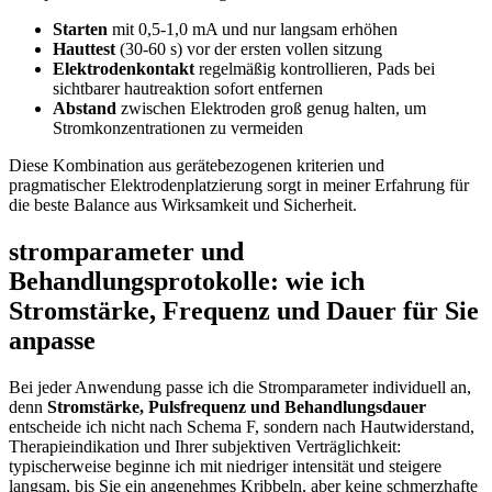
Starten
mit 0,5-1,0 mA und nur langsam‌ erhöhen
Hauttest
(30-60⁣ s) vor der ​ersten vollen sitzung
Elektrodenkontakt
regelmäßig kontrollieren, Pads bei
sichtbarer hautreaktion sofort entfernen
Abstand
zwischen Elektroden groß genug halten, um
Stromkonzentrationen zu vermeiden
Diese Kombination aus gerätebezogenen kriterien ​und
pragmatischer Elektrodenplatzierung ⁣sorgt in ‍meiner Erfahrung für
die ‌beste Balance ⁢aus Wirksamkeit‌ und Sicherheit.
stromparameter und
Behandlungsprotokolle: wie ich
Stromstärke, Frequenz ⁤und Dauer für Sie
anpasse
Bei jeder Anwendung passe ‍ich die Stromparameter individuell an,
⁤denn
Stromstärke, Pulsfrequenz ⁣und Behandlungsdauer
entscheide ich nicht nach Schema F, sondern nach Hautwiderstand,⁤
Therapieindikation und Ihrer subjektiven Verträglichkeit:
typischerweise‌ beginne ich mit niedriger intensität und steigere
langsam, bis‍ Sie ein angenehmes Kribbeln, aber ⁤keine schmerzhafte