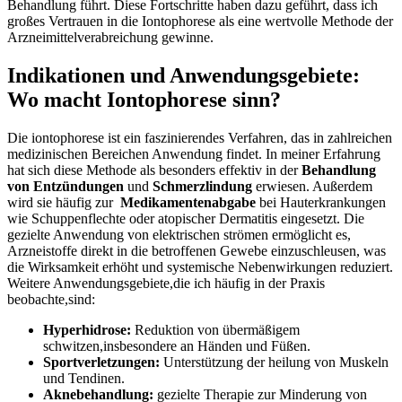
Behandlung führt. ⁤Diese Fortschritte haben dazu geführt, dass ich
großes Vertrauen​ in die Iontophorese⁢ als eine wertvolle Methode‌ der
Arzneimittelverabreichung⁢ gewinne.
Indikationen und Anwendungsgebiete:
⁤Wo macht⁢ Iontophorese‍ sinn?
Die iontophorese⁣ ist‌ ein ‍faszinierendes ​Verfahren, das in zahlreichen
⁣medizinischen Bereichen ⁤Anwendung findet. In meiner Erfahrung
hat sich ‌diese Methode als‌ besonders effektiv in ⁣der
Behandlung
von​ Entzündungen
und
Schmerzlindung
erwiesen.⁣ Außerdem⁢
wird sie häufig zur ​
Medikamentenabgabe
bei ⁣Hauterkrankungen
wie ‍Schuppenflechte oder atopischer ​Dermatitis eingesetzt. Die
gezielte Anwendung von ⁤elektrischen strömen ermöglicht‌ es,
Arzneistoffe direkt in die betroffenen ⁣Gewebe einzuschleusen,​ was
die Wirksamkeit erhöht und systemische Nebenwirkungen reduziert.
Weitere Anwendungsgebiete,die ich ⁤häufig in der Praxis
beobachte,sind:
Hyperhidrose:
‌Reduktion von übermäßigem
‌schwitzen,insbesondere an Händen und Füßen.
Sportverletzungen:
Unterstützung der‌ heilung von Muskeln
und⁣ Tendinen.
Aknebehandlung:
gezielte Therapie zur Minderung von