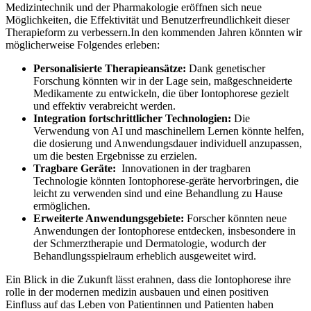
Medizintechnik⁣ und der Pharmakologie eröffnen sich ⁢neue
‍Möglichkeiten, die⁣ Effektivität ⁢und Benutzerfreundlichkeit‍ dieser
Therapieform zu⁢ verbessern.In den kommenden‌ Jahren könnten ⁤wir
möglicherweise Folgendes erleben:
Personalisierte ⁢Therapieansätze:
Dank genetischer
Forschung‍ könnten⁤ wir in der Lage sein, maßgeschneiderte
Medikamente zu entwickeln, die über Iontophorese gezielt
und effektiv verabreicht werden.
Integration fortschrittlicher ‍Technologien:
Die
‌Verwendung‌ von AI und maschinellem Lernen könnte helfen,
die‍ dosierung und Anwendungsdauer individuell​ anzupassen,
um⁣ die besten‍ Ergebnisse ‍zu erzielen.
Tragbare Geräte:
⁤ Innovationen in⁣ der⁤ tragbaren
‌Technologie könnten Iontophorese-geräte hervorbringen, ‌die
leicht zu ⁣verwenden sind und eine Behandlung zu Hause
ermöglichen.
Erweiterte Anwendungsgebiete:
Forscher könnten neue
Anwendungen der Iontophorese entdecken,‌ insbesondere in
der ⁤Schmerztherapie und Dermatologie, wodurch der
Behandlungsspielraum erheblich ausgeweitet ‌wird.
Ein Blick⁣ in ⁣die Zukunft lässt erahnen, dass​ die Iontophorese ihre
rolle ‍in der modernen medizin ausbauen und einen positiven
Einfluss ⁤auf‌ das⁢ Leben von Patientinnen‌ und Patienten haben