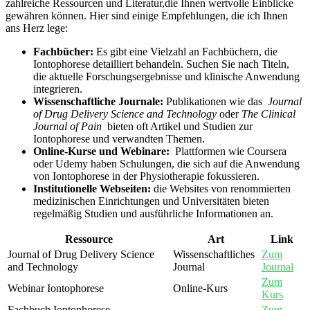
zahlreiche Ressourcen und Literatur,die Ihnen ‍wertvolle Einblicke
gewähren können. Hier sind einige Empfehlungen, die⁤ ich Ihnen
ans ‍Herz‌ lege:
Fachbücher:
⁤Es gibt eine Vielzahl‍ an​ Fachbüchern, die⁢
Iontophorese⁣ detailliert behandeln. Suchen⁣ Sie nach Titeln,
‌die aktuelle Forschungsergebnisse und ‌klinische Anwendung
integrieren.
Wissenschaftliche Journale:
Publikationen‌ wie das ​
Journal
of Drug Delivery Science and Technology
oder
The Clinical
Journal of ⁢Pain
⁣ bieten ⁤oft Artikel und Studien zur
Iontophorese und ⁤verwandten Themen.⁣
Online-Kurse und Webinare:
​ Plattformen ‌wie Coursera
oder ⁢Udemy haben ⁤Schulungen, ⁤die sich auf die Anwendung
von Iontophorese in der Physiotherapie fokussieren.
Institutionelle Webseiten:
die‌ Websites von renommierten
medizinischen⁢ Einrichtungen und‌ Universitäten‌ bieten
regelmäßig Studien und​ ausführliche Informationen ‌an.
Ressource
Art
Link
Journal ​of Drug Delivery‍ Science
Wissenschaftliches‍
Zum
and Technology
Journal
Journal
Zum
Webinar Iontophorese
Online-Kurs
Kurs
Fachbuch⁣ Iontophorese-
Zum