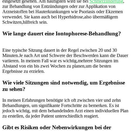
eingesetzt⁣ gesehen. ⁣Am häufigsten wird sie bei
Schmerzlinderung
,
zur Behandlung⁢ von Entzündungen ⁢oder ⁢zur Applikation von
Arzneistoffen bei Hauterkrankungen⁤ wie Psoriasis oder Ekzemen
⁣verwendet. Sie kann​ auch ‍bei Hyperhidrose,also übermäßigem ​
Schwitzen,hilfreich sein.
Wie lange⁤ dauert eine Iontophorese-Behandlung?
Eine‍ typische⁢ Sitzung⁣ dauert in der Regel⁢ zwischen ‍20 und 30
Minuten.Je nach Art​ und Schwere der Beschwerden kann die Dauer
variieren. In meinem Fall war es‌ wichtig,mehrere Sitzungen im⁤
Abstand von ⁤ein ⁤bis zwei Wochen zu planen,um die besten
⁤Ergebnisse zu erzielen.
Wie ‍viele ​Sitzungen‍ sind notwendig, um Ergebnisse
zu sehen?
In meinen Erfahrungen benötigte ⁢ich‍ oft zwischen⁣ vier und zehn⁢
Behandlungen, um signifikante Fortschritte​ zu bemerken. Es ist⁣
jedoch ⁣wichtig, ⁣mit dem behandelnden Arzt einen individuellen Plan
zu erstellen, ‍da jeder Patient ​unterschiedlich ⁣reagiert.
Gibt es⁤ Risiken oder Nebenwirkungen bei ⁤der