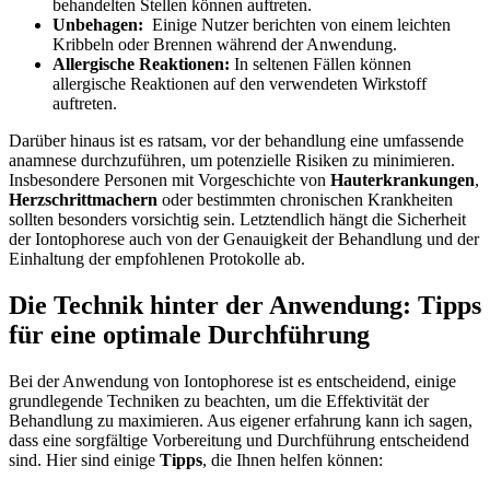
behandelten Stellen können auftreten.
Unbehagen:
‍ Einige‌ Nutzer berichten​ von einem ​leichten
‍Kribbeln oder Brennen während der Anwendung.
Allergische Reaktionen:
In ⁣seltenen Fällen ⁢können
allergische Reaktionen auf den ⁤verwendeten Wirkstoff
auftreten.
Darüber hinaus ist es ratsam, vor ⁢der behandlung eine umfassende‍
anamnese durchzuführen, um potenzielle ⁢Risiken zu minimieren.
Insbesondere Personen mit Vorgeschichte von
Hauterkrankungen
,
Herzschrittmachern
oder bestimmten chronischen Krankheiten​
sollten besonders vorsichtig ⁤sein. Letztendlich hängt die Sicherheit
der Iontophorese ‌auch von der Genauigkeit der Behandlung und der
Einhaltung ⁣der empfohlenen Protokolle ab.
Die Technik hinter der Anwendung: Tipps
für eine​ optimale​ Durchführung
Bei ⁢der Anwendung von Iontophorese ist⁢ es entscheidend, einige
‌grundlegende Techniken⁣ zu beachten, ⁣um die⁣ Effektivität der
Behandlung zu maximieren. ⁢Aus eigener erfahrung kann ich sagen,
dass eine sorgfältige Vorbereitung und Durchführung entscheidend
sind. ‍Hier sind⁣ einige
Tipps
, ‍die Ihnen helfen können: