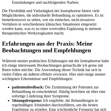
Entzündungen ⁢und nachfolgenden Narben.
Die Flexibilität‌ und Vielseitigkeit der Iontophorese bieten viele
Möglichkeiten, die individuelle Behandlung⁣ zu optimieren. ⁢Es ist⁤
bemerkenswert ⁢zu sehen,⁤ wie ein‌ einfaches, nicht-invasives
‍Verfahren‌ in⁣ verschiedenen ​klinischen Situationen eingesetzt
werden kann, was es‌ zu einer⁣ wertvollen Ergänzung ⁤in ⁢meinem
therapeutischen Werkzeugkasten ⁢macht.
Erfahrungen aus der Praxis:⁤ Meine
⁣Beobachtungen und Empfehlungen
Während meiner praktischen Erfahrungen mit der​ Iontophorese habe
ich⁤ einige interessante ‌Beobachtungen​ gemacht,die ich ⁢gerne mit⁢
Ihnen teilen möchte. Die Anwendung dieser Technik ⁣hat sich in
vielen Fällen als äußerst effektiv erwiesen. Hier sind ⁣einige meiner
wichtigsten Erkenntnisse‌ und Empfehlungen:
patientenfeedback:
Die ⁢Zustimmung der ‍Patienten zur
‌Behandlung ist ⁣entscheidend. Häufig berichten sie‌ über ‌eine‍
sofortige Linderung ihrer ⁢Symptome.
Sitzungsfrequenz:
Ich empfehle, die Behandlungen in
regelmäßigen Abständen ⁣durchzuführen, ​um die besten
‍Ergebnisse zu erzielen.⁣ Eine ‍wöchentliche ‍Frequenz⁤ hat⁣ sich⁣