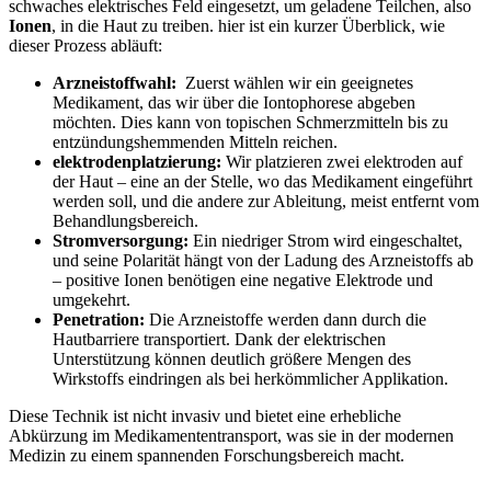
schwaches​ elektrisches‌ Feld eingesetzt, um ⁤geladene ⁢Teilchen, also
Ionen
, in die​ Haut zu treiben. hier ist ein kurzer Überblick, wie
dieser Prozess abläuft:
Arzneistoffwahl:
‌ Zuerst wählen wir ein geeignetes
Medikament,‍ das⁤ wir über die Iontophorese abgeben
möchten.⁢ Dies kann von topischen Schmerzmitteln bis zu
‌entzündungshemmenden Mitteln reichen.
elektrodenplatzierung:
⁤Wir platzieren​ zwei elektroden auf
der Haut – eine ⁤an‌ der Stelle, wo das Medikament eingeführt
werden soll, und die andere zur ⁣Ableitung, meist entfernt vom‍
Behandlungsbereich.
Stromversorgung:
Ein‌ niedriger Strom wird eingeschaltet,
und ‍seine⁤ Polarität hängt von der Ladung des Arzneistoffs ab
– positive Ionen⁢ benötigen eine negative Elektrode und
umgekehrt.
Penetration:
Die Arzneistoffe werden dann durch die
Hautbarriere‌ transportiert. ⁢Dank der elektrischen
Unterstützung können deutlich größere Mengen des
⁣Wirkstoffs eindringen⁤ als bei herkömmlicher Applikation.
Diese Technik ist nicht invasiv⁢ und bietet eine erhebliche
Abkürzung im Medikamententransport,⁣ was ⁤sie in ‍der modernen
Medizin‍ zu einem spannenden Forschungsbereich​ macht.