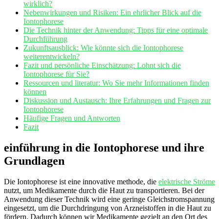
wirklich?
Nebenwirkungen und Risiken: Ein ehrlicher‍ Blick auf die
Iontophorese
Die Technik hinter der Anwendung: Tipps für eine ⁣optimale
Durchführung
Zukunftsausblick: Wie könnte sich die Iontophorese
weiterentwickeln?
Fazit‍ und persönliche ‌Einschätzung:‌ Lohnt sich die
Iontophorese für Sie?
Ressourcen‍ und⁢ literatur: Wo ​Sie mehr‍ Informationen finden
können
Diskussion ‍und Austausch: Ihre Erfahrungen und Fragen​ zur
Iontophorese
Häufige Fragen und Antworten
Fazit
einführung in die Iontophorese und ihre​
Grundlagen
Die Iontophorese ist eine innovative​ methode, die
elektrische Ströme
‍nutzt, um Medikamente durch die Haut zu transportieren. Bei ⁣der
Anwendung​ dieser Technik wird eine geringe Gleichstromspannung
eingesetzt, um die​ Durchdringung von Arzneistoffen in ⁢die‍ Haut zu
fördern. Dadurch können ‍wir Medikamente gezielt an den Ort des​