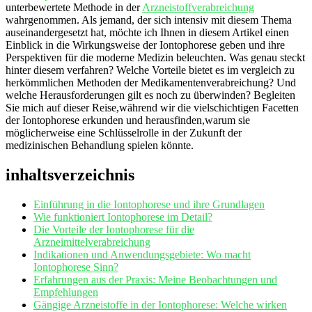
unterbewertete ⁤Methode in der‍
Arzneistoffverabreichung
wahrgenommen. Als jemand, der sich intensiv mit ‍diesem Thema
auseinandergesetzt hat, möchte ich Ihnen in diesem⁣ Artikel einen
Einblick in die Wirkungsweise ⁣der Iontophorese geben und ihre
Perspektiven für die moderne Medizin beleuchten.⁤ Was genau steckt
hinter diesem⁣ verfahren?‌ Welche Vorteile bietet‍ es im vergleich zu
herkömmlichen Methoden der Medikamentenverabreichung?‍ Und
welche ‌Herausforderungen gilt es noch ‍zu überwinden? Begleiten
Sie mich auf dieser ⁣Reise,während​ wir ‍die vielschichtigen Facetten
der ⁤Iontophorese erkunden und herausfinden,warum sie
möglicherweise‌ eine Schlüsselrolle in ⁤der Zukunft‍ der
medizinischen Behandlung spielen könnte.
inhaltsverzeichnis
Einführung in ⁣die Iontophorese und ihre ​Grundlagen
Wie funktioniert Iontophorese im Detail?
Die Vorteile⁤ der Iontophorese für die
Arzneimittelverabreichung
Indikationen ​und Anwendungsgebiete:‌ Wo​ macht
Iontophorese Sinn?
Erfahrungen ​aus der Praxis: Meine Beobachtungen und
Empfehlungen
Gängige Arzneistoffe in der⁤ Iontophorese: Welche wirken