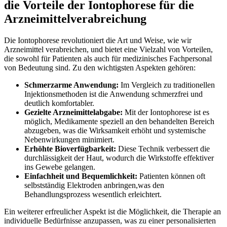
die ⁢Vorteile der Iontophorese​ für die
Arzneimittelverabreichung
Die Iontophorese ‌revolutioniert die Art und Weise, wie ⁣wir​
Arzneimittel ‍verabreichen, und bietet ‍eine Vielzahl von Vorteilen,
die sowohl für ⁣Patienten als auch für medizinisches⁢ Fachpersonal⁤
von Bedeutung ‍sind.‍ Zu den wichtigsten ⁣Aspekten gehören:
Schmerzarme ‌Anwendung:
Im Vergleich⁤ zu traditionellen
⁣Injektionsmethoden ist⁤ die Anwendung ⁤schmerzfrei und
deutlich⁢ komfortabler.
Gezielte Arzneimittelabgabe:
Mit der ​Iontophorese ist es
möglich, ⁤Medikamente speziell ⁣an den behandelten Bereich
abzugeben, was die Wirksamkeit erhöht und systemische
Nebenwirkungen minimiert.
Erhöhte⁢ Bioverfügbarkeit:
Diese⁣ Technik verbessert die
durchlässigkeit der⁢ Haut, wodurch die Wirkstoffe ⁣effektiver
ins Gewebe gelangen.
Einfachheit und Bequemlichkeit:
⁣Patienten​ können⁤ oft
selbstständig Elektroden anbringen,was den
‍Behandlungsprozess wesentlich erleichtert.
Ein ‌weiterer⁢ erfreulicher Aspekt ist ​die‍ Möglichkeit, die Therapie ⁤an
individuelle Bedürfnisse anzupassen, was⁣ zu einer personalisierten‌