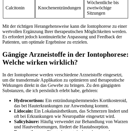
Wöchentliche bis
Calcitonin
Knochenentzündungen
zweiwöchige
Sitzungen
Mit ​der richtigen Herangehensweise ‍kann die Iontophorese ⁤zu einer⁣
wertvollen Ergänzung Ihrer ⁢therapeutischen Möglichkeiten⁣ werden.⁣
Es erfordert jedoch kontinuierliche Anpassung‌ und Feedback⁣ der
Patienten, ​um optimale Ergebnisse zu erzielen.
Gängige Arzneistoffe in der Iontophorese:​
Welche wirken wirklich?
In der ⁤Iontophorese werden verschiedene Arzneistoffe​ eingesetzt,
um die ​transdermale ​Applikation zu optimieren und ⁣therapeutische
Wirkungen ⁣direkt in das Gewebe zu‍ bringen. ‍Zu⁣ den gängigsten
Substanzen, ⁣die ich persönlich erlebt ‍habe, gehören:
Hydrocortison:
Ein entzündungshemmendes​ Kortikosteroid,⁤
das bei Hauterkrankungen zur Anwendung kommt.
Lidocain:
Ein Lokalanästhetikum, das Schmerzen lindert und
oft bei⁤ Erkrankungen wie ⁤Neuropathie ‌eingesetzt ‌wird.
Salicylsäure:
⁤Häufig verwendet zur ⁣Behandlung von ⁣Warzen
⁢und Hautverhornungen,​ fördert‌ die Hautabsorption.