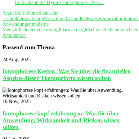
Einblicke in die Hydrex Iontophorese: Wie…
Arzneistoffe
biomedizinische
Technik
Dermatologie
Forschung
Gesundheitswesen
Innovation
Iontoph
Anwendungen
moderne
Medizin
Patientenversorgung
Pharmakologie
Schmerzbehandlung
Thera
Applikation
Passend zum Thema
24 Aug., 2025
Iontophorese Kosten: Was Sie über die finanziellen
Aspekte dieser Therapieform wissen sollten
19 Nov., 2025
Iontophorese kopf erfahrungen: Was Sie über
Anwendung, Wirksamkeit und Risiken wissen
sollten
04 Jan., 2026