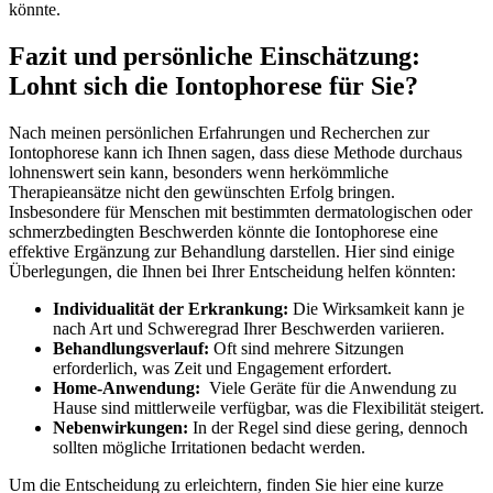
könnte.
Fazit​ und⁢ persönliche Einschätzung:
Lohnt sich die Iontophorese für Sie?
Nach meinen persönlichen Erfahrungen ⁢und Recherchen​ zur
Iontophorese kann ich Ihnen sagen,‍ dass diese ‌Methode durchaus
lohnenswert ⁤sein kann, besonders wenn herkömmliche
Therapieansätze nicht den gewünschten Erfolg bringen.
Insbesondere für Menschen mit ⁣bestimmten dermatologischen oder
schmerzbedingten⁣ Beschwerden könnte die Iontophorese⁢ eine
effektive Ergänzung zur Behandlung darstellen. Hier ‍sind einige
Überlegungen, die Ihnen bei Ihrer Entscheidung ‌helfen könnten:
Individualität der Erkrankung:
Die Wirksamkeit ‌kann ⁣je
⁣nach Art und Schweregrad Ihrer‌ Beschwerden variieren.
Behandlungsverlauf:
Oft sind mehrere Sitzungen
erforderlich, was Zeit und Engagement erfordert.
Home-Anwendung:
‍ Viele Geräte für die Anwendung ⁤zu
Hause sind mittlerweile verfügbar, was⁤ die ​Flexibilität⁢ steigert.
Nebenwirkungen:
⁢In der Regel⁢ sind​ diese ‍gering,‍ dennoch
sollten mögliche Irritationen bedacht werden.
Um die⁤ Entscheidung zu erleichtern, finden Sie hier eine ‍kurze