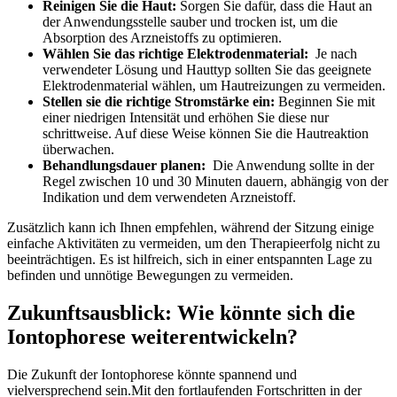
Reinigen Sie ‌die Haut:
Sorgen Sie dafür, dass die ⁣Haut ⁣an‌
der ⁤Anwendungsstelle‌ sauber und ‍trocken ist, um die ​
Absorption des Arzneistoffs zu optimieren.
Wählen Sie das richtige⁤ Elektrodenmaterial:
⁢ Je nach‍
verwendeter Lösung und ​Hauttyp sollten Sie das geeignete
Elektrodenmaterial wählen, um ⁤Hautreizungen⁣ zu vermeiden.
Stellen sie die richtige Stromstärke ⁣ein:
Beginnen Sie⁢ mit
einer niedrigen ⁢Intensität und erhöhen ‍Sie diese nur
schrittweise. Auf diese‌ Weise können ​Sie ⁣die Hautreaktion
überwachen.
Behandlungsdauer ‌planen:
⁢ Die ​Anwendung sollte in ⁢der
Regel‌ zwischen 10 und 30⁣ Minuten dauern, abhängig von der
Indikation‌ und dem​ verwendeten Arzneistoff.
Zusätzlich kann ich Ihnen empfehlen, während der Sitzung einige
einfache Aktivitäten​ zu vermeiden, um den Therapieerfolg nicht zu‍
beeinträchtigen. Es ist‍ hilfreich, sich in einer‌ entspannten Lage zu
befinden und unnötige Bewegungen⁢ zu vermeiden.
Zukunftsausblick: Wie könnte sich ⁣die​
Iontophorese​ weiterentwickeln?
Die⁤ Zukunft der Iontophorese könnte spannend und
vielversprechend sein.Mit den fortlaufenden Fortschritten‍ in der