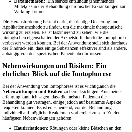
Dexamethason:
‌ Ein ‌starkes‌ entzündungshemmendes⁣
Mittel,das in der Behandlung ‍chronischer Erkrankungen zur
Wirkung kommt.
Die Herausforderung besteht ‌darin, die⁢ richtige Dosierung und
‌Applikationsmethode zu‍ finden, um die ​maximale therapeutische‍
wirkung zu erzielen. Es ist ‌faszinierend zu sehen,⁣ wie die
biologischen‌ eigenschaften der Arzneistoffe durch die Iontophorese
verbessert werden können. Bei der Anwendung stellt⁢ sich durchaus ​
der⁢ Eindruck ein, ⁢dass einige Substanzen ⁤effektiver‌ sind als andere,
abhängig von den spezifischen Patientenbedürfnissen.
Nebenwirkungen und Risiken: ‌Ein
ehrlicher ‍Blick auf die Iontophorese
Bei⁢ der ⁢Anwendung​ von iontophorese ​ist es wichtig,auch die​
Nebenwirkungen und ⁢Risiken
zu⁣ berücksichtigen. Aus meiner
erfahrung kann ich sagen, dass⁢ die ​meisten Patienten die‌
Behandlung gut⁢ vertragen,⁣ einige jedoch auf bestimmte Aspekte⁣
reagieren können. Es ⁤ist entscheidend, ​vor der ⁣Behandlung
individuell auf mögliche Reaktionen vorbereitet zu sein. Zu den
häufigsten Nebenwirkungen gehören:
Hautirritationen:
Rötungen oder​ kleine Bläschen​ an den