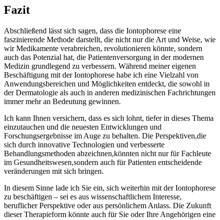
Fazit
Abschließend lässt⁢ sich sagen, dass die Iontophorese‌ eine
faszinierende Methode⁤ darstellt, die nicht nur die‍ Art und Weise, wie
wir‌ Medikamente verabreichen, revolutionieren könnte,⁤ sondern
⁢auch ​das Potenzial hat,⁤ die ⁢Patientenversorgung‌ in der‍ modernen
Medizin grundlegend zu verbessern. ⁢Während meiner eigenen‌
Beschäftigung​ mit der Iontophorese ‍habe ich eine Vielzahl⁢ von
Anwendungsbereichen⁤ und Möglichkeiten entdeckt, die sowohl in
der Dermatologie ⁤als⁣ auch in ⁤anderen medizinischen ⁤Fachrichtungen‌
immer mehr an Bedeutung ‌gewinnen.‌
Ich kann Ihnen versichern, ‍dass es sich lohnt, tiefer ‍in dieses Thema
einzutauchen und die neuesten Entwicklungen und
Forschungsergebnisse im Auge⁤ zu behalten. Die Perspektiven,die‍
sich durch ‍innovative ‍Technologien und verbesserte
Behandlungsmethoden‌ abzeichnen,könnten nicht ⁢nur ​für Fachleute
im Gesundheitswesen,sondern auch für​ Patienten entscheidende
veränderungen ⁣mit sich bringen.
In ‍diesem ‌Sinne lade ich Sie ein, sich⁤ weiterhin mit​ der Iontophorese
zu beschäftigen ⁢– ​sei⁢ es‍ aus wissenschaftlichem Interesse,⁤
beruflicher⁢ Perspektive oder aus persönlichem Anlass. Die⁤ Zukunft
dieser Therapieform könnte‍ auch ⁣für Sie oder​ Ihre Angehörigen ⁣eine