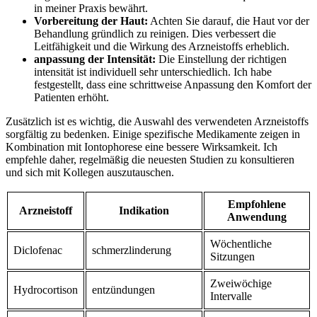
in meiner Praxis bewährt.
Vorbereitung‍ der Haut:
Achten Sie darauf,​ die Haut vor der
Behandlung⁣ gründlich zu reinigen.‌ Dies verbessert⁣ die
Leitfähigkeit und ‌die Wirkung des Arzneistoffs erheblich.
anpassung der Intensität:
Die Einstellung der richtigen‌
intensität ist ‌individuell sehr unterschiedlich. Ich habe
⁢festgestellt, dass eine schrittweise Anpassung den Komfort der
Patienten erhöht.
Zusätzlich ⁢ist es wichtig, die Auswahl des verwendeten​ Arzneistoffs⁢
sorgfältig zu⁤ bedenken. ⁣Einige spezifische Medikamente ‍zeigen in
⁤Kombination mit Iontophorese ‍eine bessere⁣ Wirksamkeit. Ich‍
empfehle⁤ daher,‍ regelmäßig die neuesten Studien zu konsultieren
‌und sich mit Kollegen auszutauschen.
Empfohlene
Arzneistoff
Indikation
Anwendung
Wöchentliche
Diclofenac
schmerzlinderung
Sitzungen
Zweiwöchige‍
Hydrocortison
entzündungen
Intervalle