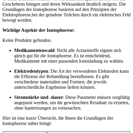
Geschehens bringen und deren Wirksamkeit deutlich steigern. Die
Grundlagen ​der Iontophorese basieren auf den Prinzipien der
Elektrophorese,bei‌ der geladene Teilchen ⁢durch ein elektrisches ​Feld
bewegt ‍werden.
Wichtige Aspekte der Iontophorese:
Keine Produkte gefunden.
Medikamentenwahl
: Nicht alle Arzneistoffe‍ eignen‍ sich
gleich gut für die Iontophorese.⁤ Es ist entscheidend,
Medikamente⁢ mit einer passenden Ionenladung ⁤zu wählen.
Elektrodentypen
: ⁤Die Art ⁣der verwendeten Elektroden kann
die Effizienz der Behandlung ‌beeinflussen. Es gibt
verschiedene materialien und ⁢Formen, die jeweils
unterschiedliche Ergebnisse‌ liefern können.
Stromstärke⁣ und -dauer
: Diese Parameter⁤ müssen sorgfältig
angepasst​ werden, ​um die gewünschten Resultate zu erzielen,
ohne hautreizungen zu verursachen.
Hier ist eine kurze ⁤Übersicht, ⁢die Ihnen ⁢die Grundlagen der ​
Iontophorese näher bringt: