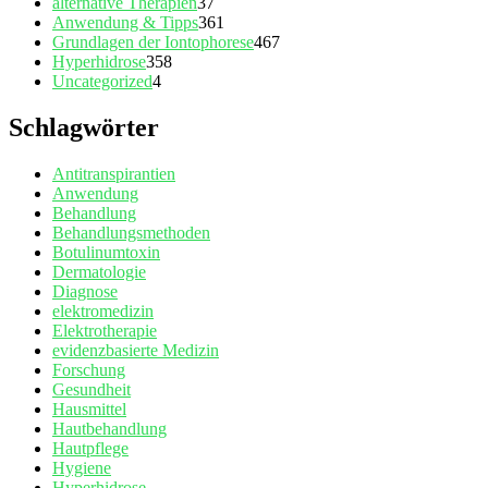
alternative Therapien
37
Anwendung & Tipps
361
Grundlagen der Iontophorese
467
Hyperhidrose
358
Uncategorized
4
Schlagwörter
Antitranspirantien
Anwendung
Behandlung
Behandlungsmethoden
Botulinumtoxin
Dermatologie
Diagnose
elektromedizin
Elektrotherapie
evidenzbasierte Medizin
Forschung
Gesundheit
Hausmittel
Hautbehandlung
Hautpflege
Hygiene
Hyperhidrose