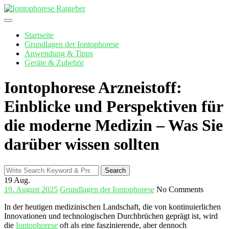
Skip
to
content
Startseite
Grundlagen der Iontophorese
Anwendung & Tipps
Geräte & Zubehör
Iontophorese Arzneistoff:
Einblicke und Perspektiven für
die moderne Medizin – Was Sie
darüber wissen sollten
Search
Search
for:
19
Aug.
19. August 2025
Grundlagen der Iontophorese
No Comments
In ​der heutigen ⁢medizinischen Landschaft, die von kontinuierlichen
Innovationen und technologischen Durchbrüchen geprägt ist, wird
die
Iontophorese
‍oft als eine faszinierende, aber dennoch​