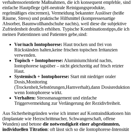
verhaltensorientierte Maßnahmen, die ich konsequent empfehle, sind
einfache ⁢Hautpflege (pH-neutrale⁣ Reinigungsprodukte,​
regelmäßiges eincremen), ​Vermeidung bekannter Auslöser (heiße
Räume, Stress) ​und‌ praktische Hilfsmittel⁢ (kompressenartige
Absorber,‍ Baumwollhandschuhe nachts), weil ⁤diese ⁤die subjektive
Zufriedenheit deutlich erhöhen. ⁤Typische ​Kombinationstipps,die ich
⁢meinen ‌Patientinnen und Patienten gebe,sind:
Vor/nach Iontophorese:
‌Haut ⁢trocken und ⁢frei‌ von
Rückständen halten,keine frischen topischen Irritanzien
verwenden.
Topisch +‍ Iontophorese:
Aluminiumchlorid​ nachts,
Iontophorese‌ tagsüber – nicht gleichzeitig auf ​frisch reizter ​
Haut.
Systemisch⁣ + Iontophorese:
Start mit⁢ niedriger oraler
Dosis,Monitoring
(Trockenheit,Sehstörungen,Harnverhalt),dann Dosisreduktion
wenn Iontophorese ​wirkt.
Verhalten:
Stressmanagement und einfache⁤
Triggervermeidung ⁤zur Verlängerung der Rezidivfreiheit.
Aus Sicherheitsgründen weise ⁤ich immer ​auf Kontraindikationen hin
(Implantate wie Herzschrittmacher, Schwangerschaft, ⁢offene
Wunden)⁣ und betone​
die notwendigkeit einer abgestimmten,
individuellen Titration
: ⁢oft lässt sich‌ so‍ die Iontophorese‑Intensität