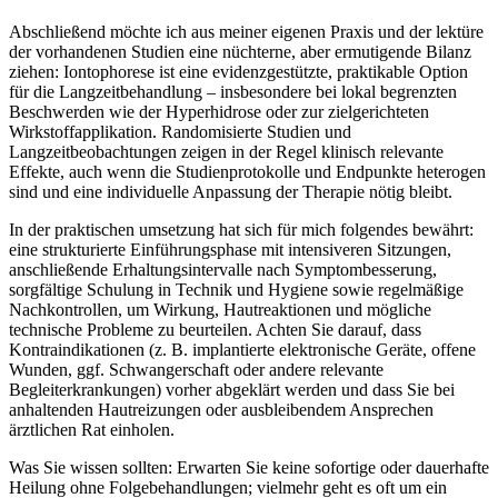
Abschließend ‌möchte ich ⁤aus meiner eigenen Praxis und‍ der lektüre
der vorhandenen‌ Studien eine nüchterne, aber ⁢ermutigende Bilanz
ziehen: Iontophorese‌ ist eine evidenzgestützte, praktikable Option
für die Langzeitbehandlung – insbesondere bei lokal‌ begrenzten
Beschwerden wie der Hyperhidrose‌ oder zur ​zielgerichteten
‍Wirkstoffapplikation. Randomisierte ​Studien und
Langzeitbeobachtungen zeigen in der Regel klinisch relevante
Effekte, auch wenn die​ Studienprotokolle und‌ Endpunkte heterogen
sind ‌und eine‌ individuelle Anpassung der Therapie nötig bleibt.
In der praktischen umsetzung ‌hat sich⁢ für⁣ mich folgendes‍ bewährt:
eine strukturierte Einführungsphase mit intensiveren⁣ Sitzungen,
⁤anschließende Erhaltungsintervalle nach Symptombesserung,
sorgfältige Schulung‍ in Technik und Hygiene ‍sowie‍ regelmäßige
Nachkontrollen, um Wirkung, Hautreaktionen⁣ und mögliche ​
technische​ Probleme zu beurteilen. Achten Sie darauf, dass ​
Kontraindikationen ‌(z. B. implantierte elektronische Geräte, offene
Wunden, ggf. Schwangerschaft oder andere relevante
Begleiterkrankungen) ⁤vorher ​abgeklärt ‍werden und dass Sie bei
anhaltenden Hautreizungen oder ausbleibendem Ansprechen
ärztlichen Rat einholen.
Was Sie wissen sollten: ⁤Erwarten Sie keine⁣ sofortige oder dauerhafte‌
Heilung​ ohne Folgebehandlungen;‍ vielmehr geht es oft um‍ ein