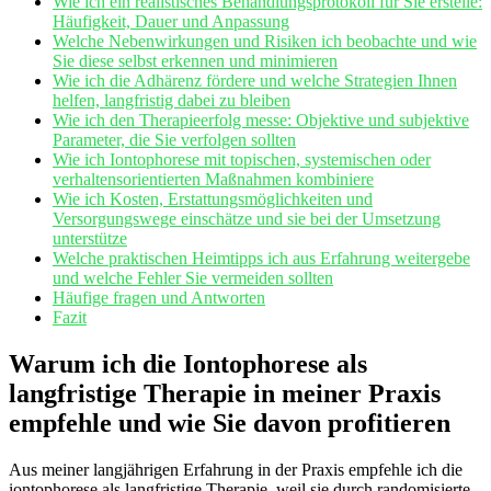
Wie ich ein⁣ realistisches Behandlungsprotokoll für Sie ‍erstelle:
Häufigkeit, Dauer und Anpassung
Welche Nebenwirkungen und Risiken ich beobachte⁣ und⁤ wie
Sie diese ‍selbst erkennen und minimieren
Wie ich⁣ die Adhärenz fördere ‌und welche Strategien Ihnen
helfen, langfristig dabei zu bleiben
Wie ich den Therapieerfolg messe:‌ Objektive und subjektive
Parameter,⁤ die Sie verfolgen​ sollten
Wie‍ ich Iontophorese mit topischen,⁣ systemischen oder
verhaltensorientierten Maßnahmen kombiniere
Wie ich Kosten, Erstattungsmöglichkeiten und
Versorgungswege‍ einschätze und sie ⁣bei der Umsetzung
unterstütze
Welche praktischen​ Heimtipps ich ‌aus Erfahrung weitergebe
und welche⁣ Fehler⁣ Sie vermeiden sollten
Häufige fragen und Antworten
Fazit
Warum‌ ich die Iontophorese als
langfristige Therapie ​in meiner‌ Praxis
empfehle und wie Sie davon profitieren
Aus ‍meiner langjährigen Erfahrung in der ⁢Praxis‍ empfehle ich⁢ die
iontophorese als langfristige ​Therapie, weil ‌sie ⁤durch randomisierte