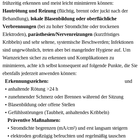
frühzeitig erkennen ⁢und⁢ meist leicht minimieren können:
Hautrötung und Reizung
(flüchtig, brennt oder juckt nach der
Behandlung),
lokale Blasenbildung oder oberflächliche
Verbrennungen
⁤(bei zu hoher Stromdichte oder trockenen
Elektroden),
parästhesien/Nervenreizungen
(kurzfristiges
Kribbeln) und⁤ sehr⁢ seltene, ‍systemische Beschwerden; Infektionen
sind ungewöhnlich,⁤ treten aber bei mangelnder Hygiene⁢ auf. Um
Warnzeichen ‌sicher zu erkennen⁢ und ​Komplikationen ‍zu
⁢minimieren, achte ich selbst konsequent ⁣auf folgende Punkte, die Sie
ebenfalls jederzeit ⁤anwenden⁢ können:
Erkennungszeichen:
und
• anhaltende ⁢Rötung >24 h
• zunehmender ‌Schmerz oder⁣ Brennen ⁣während der Sitzung
• Blasenbildung​ oder offene Stellen
• ​Gefühlsstörungen (Taubheit, anhaltendes Kribbeln)
Präventive Maßnahmen:
• Stromdichte begrenzen (mA/cm²) und erst langsam ​steigern
• elektroden ⁢großzügig befeuchten⁢ und regelmäßig tauschen