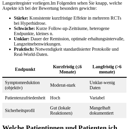
Langzeitregister⁢ vorliegen.Im Folgenden sehen Sie knapp, welche
Aspekte ich ‌bei der Bewertung besonders gewichte:
Stärke:
⁤Konsistente kurzfristige Effekte‍ in mehreren RCTs
bei Hyperhidrose.
Schwäche:
Kurze⁢ Follow-up-Zeiträume, heterogene
Endpunkte, kleines n.
Unklar:
Dauer der⁣ Remission, optimale erhaltungsintervalle,
Langzeitnebenwirkungen.
Praktisch:
Notwendigkeit standardisierter Protokolle⁣ und
Real‑World‑Daten.
Kurzfristig (≤6
Langfristig ​(>6
Endpunkt
Monate)
monate)
Symptomreduktion
Unklar-wenig
Moderat-stark
(objektiv)
Daten
Patientenzufriedenheit
Hoch
Variabel
Gut ​(lokale
Mangelhaft‌
Sicherheitsprofil
Reaktionen)
dokumentiert
Welche Patientinnen und Patienten ich