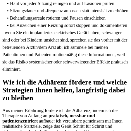
• Haut vor jeder Sitzung reinigen und ‌auf Läsionen prüfen
• Sitzungsdauer und -frequenz anpassen‍ statt intensität zu erhöhen
• Behandlungsareale rotieren und Pausen einschieben
•​ bei ⁢Anzeichen ⁢einer ‌Reizung sofort stoppen ‌und dokumentieren
. wenn Sie⁢ ein implantiertes elektrisches ​Gerät haben,‌ schwanger
sind oder⁤ bei ⁤Kindern unsicher sind, sprechen sie das vorher mit der
betreuenden⁣ Ärztin/dem Arzt⁢ ab; ich sammele bei meinen
Patientinnen⁤ und ‍Patienten routinemäßig ⁣diese Informationen, weil
sie das Risiko systemischer‍ oder schwerwiegender Effekte praktisch
eliminiert.
Wie ​ich die Adhärenz⁤ fördere und welche
‌Strategien Ihnen⁣ helfen, langfristig dabei
zu‌ bleiben
Aus⁢ meiner Erfahrung⁢ fördere⁣ ich die⁢ Adhärenz,‍ indem ich die
⁤Therapie von Anfang an
praktisch, messbar und
‌patientenzentriert
aufbaue: ich ‌vereinbare ‌gemeinsam mit Ihnen
realistische‌ Startziele, zeige das Gerät Schritt‌ für⁤ Schritt und