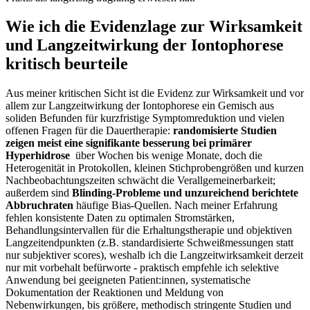
Wie ⁤ich die Evidenzlage zur‍ Wirksamkeit
und⁢ Langzeitwirkung der Iontophorese
kritisch beurteile
Aus meiner kritischen ⁣Sicht​ ist die‌ Evidenz⁣ zur Wirksamkeit und ‌vor
allem ⁢zur ‍Langzeitwirkung der Iontophorese ein Gemisch ⁤aus
soliden Befunden für kurzfristige Symptomreduktion und vielen
offenen Fragen für die Dauertherapie:⁤
randomisierte Studien
zeigen meist eine signifikante besserung bei‍ primärer
Hyperhidrose
‍ über Wochen bis wenige ⁤Monate, doch die
Heterogenität in Protokollen, kleinen Stichprobengrößen und kurzen
Nachbeobachtungszeiten schwächt ‌die ‌Verallgemeinerbarkeit;
außerdem sind
Blinding-Probleme und ⁤unzureichend berichtete
Abbruchraten
häufige Bias-Quellen. Nach meiner Erfahrung
fehlen konsistente Daten ⁣zu ⁢optimalen Stromstärken,
Behandlungsintervallen für die Erhaltungstherapie⁤ und⁤ objektiven
‌Langzeitendpunkten (z.B. standardisierte Schweißmessungen statt
nur subjektiver scores), weshalb ich die​ Langzeitwirksamkeit derzeit
nur​ mit vorbehalt befürworte -⁢ praktisch empfehle⁣ ich selektive
Anwendung ⁤bei geeigneten Patient:innen, systematische
Dokumentation der Reaktionen und Meldung von
Nebenwirkungen,‌ bis⁤ größere, methodisch stringente⁣ Studien und