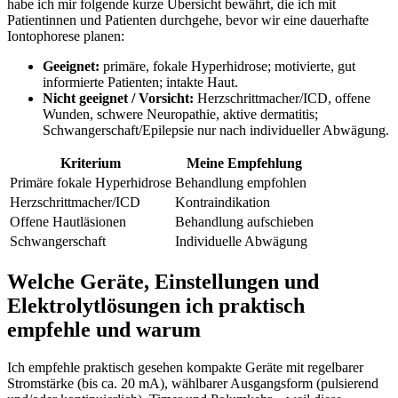
habe ich mir​ folgende ⁢kurze Übersicht bewährt, die⁣ ich mit
Patientinnen und Patienten durchgehe, bevor wir eine dauerhafte
‌Iontophorese planen:
Geeignet:
primäre,‌ fokale Hyperhidrose;⁤ motivierte, gut
informierte Patienten; intakte Haut.
Nicht geeignet / Vorsicht:
Herzschrittmacher/ICD, offene
Wunden, schwere Neuropathie, aktive​ dermatitis;
Schwangerschaft/Epilepsie nur nach individueller Abwägung.
Kriterium
Meine Empfehlung
Primäre fokale Hyperhidrose
Behandlung empfohlen
Herzschrittmacher/ICD
Kontraindikation
Offene ⁣Hautläsionen
Behandlung aufschieben
Schwangerschaft
Individuelle Abwägung
Welche Geräte, Einstellungen und
Elektrolytlösungen ‍ich⁢ praktisch
empfehle und warum
Ich empfehle praktisch gesehen kompakte Geräte‍ mit regelbarer
‍Stromstärke ​(bis ca. 20 mA), wählbarer Ausgangsform (pulsierend‍