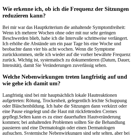
Wie erkenne ich, ob ich die Frequenz der‌ Sitzungen
‌reduzieren kann?
Bei mir war das Hauptkriterium die anhaltende​ Symptomfreiheit:
Wenn ich⁢ mehrere Wochen ohne ‍oder ⁤mit ⁢nur sehr geringen
Beschwerden blieb, habe ich⁣ die Intervalle schrittweise verlängert.
Ich erhöhe die Abstände um ein paar Tage bis eine Woche und
beobachte dann vier bis acht⁣ wochen. Wenn die Symptome
zurückkommen, ⁤stelle ich wieder auf ‌die vorher bewährte Frequenz
zurück. Wichtig ist, ‍systematisch zu dokumentieren (Datum, Dauer,
Intensität), damit ⁤Sie Veränderungen ​zuverlässig sehen.
Welche Nebenwirkungen treten langfristig auf und
wie gehe ich damit um?
Langfristig sind bei mir⁤ hauptsächlich lokale Hautreaktionen
aufgetreten: Rötung, Trockenheit, gelegentlich ‌leichte Schuppung
oder Bläschenbildung.⁤ Ich habe die Sitzungen dann verkürzt oder‌
eine Pause eingelegt⁣ und die Haut mit rückfettenden Cremes
gepflegt.Selten kann es zu einer dauerhaften Hautveränderung
kommen; bei anhaltenden⁣ Problemen sollten Sie die⁣ Behandlung
pausieren⁤ und eine ⁣Dermatologin ⁣oder⁢ einen⁤ Dermatologen
aufsuchen. Systemische Nebenwirkungen⁣ sind sehr‌ selten, aber bei