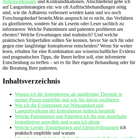
Nebenwirkungen
⁤ und Kontraindikationen. Abschließend ‍gehe ich
auf Langzeitstrategien⁢ ein: ⁤wie oft Auffrischbehandlungen nötig
sind,‍ wie die Adhärenz verbessert ‌werden ‍kann und wo noch
⁢Forschungsbedarf ​besteht.Mein ​anspruch ist es nicht, das‌ Verfahren⁣
zu glorifizieren, sondern Sie als Leserin oder ⁤Leser‍ sachlich zu
informieren: Welche Patientinnen⁣ und patienten profitieren ⁣am
ehesten? Welche Erwartungen sind realistisch? Und welche
praktischen Stolperfallen sollten‍ Sie kennen, ⁤bevor Sie sich für oder
gegen eine⁢ langfristige Iontophorese entscheiden? Wenn‍ Sie weiter
lesen, erhalten Sie eine⁣ Kombination aus​ wissenschaftlicher​ Evidenz
und pragmatischen Tipps, die Ihnen helfen soll, eine informierte
Entscheidung zu treffen – ⁤sei es für Ihre eigene Behandlung⁤ oder⁤ für
die Beratung‌ Ihrer patienten.
Inhaltsverzeichnis
Warum‍ ich die Iontophorese als langfristige​ Therapie in
meiner Praxis empfehle und wie ⁤Sie davon⁣ profitieren
Wie ich die Evidenzlage zur Wirksamkeit und
Langzeitwirkung der Iontophorese kritisch beurteile
Welche Patientinnen und Patienten ich für eine dauerhafte
Iontophorese ⁤auswähle und⁣ wann‍ ich abrate
Welche Geräte, Einstellungen⁣ und
Elektrolytlösungen
ich
praktisch ‍empfehle‌ und warum