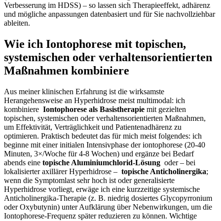
Verbesserung im‌ HDSS) – so lassen sich​ Therapieeffekt, adhärenz
und⁢ mögliche anpassungen datenbasiert und ‍für Sie nachvollziehbar
ableiten.
Wie ich Iontophorese mit topischen,
systemischen⁢ oder verhaltensorientierten
Maßnahmen kombiniere
Aus‍ meiner‍ klinischen Erfahrung ist die wirksamste
Herangehensweise an⁢ Hyperhidrose ⁤meist multimodal: ich
kombiniere ⁤
Iontophorese als Basistherapie
mit⁤ gezielten
topischen, systemischen oder‌ verhaltensorientierten⁤ Maßnahmen,
um Effektivität, Verträglichkeit ​und Patientenadhärenz zu ​
optimieren. ⁣Praktisch bedeutet das ‍für mich‌ meist folgendes: ich
beginne mit einer initialen Intensivphase der iontophorese (20-40
Minuten, 3×/Woche für 4-8⁢ Wochen) und ergänze bei Bedarf
abends‌ eine
topische ​Aluminiumchlorid-Lösung
⁣ oder – bei
lokalisierter axillärer Hyperhidrose – ​
topische Anticholinergika
;
wenn die Symptomlast sehr hoch ist oder generalisierte
Hyperhidrose ‌vorliegt, erwäge ich⁢ eine kurzzeitige systemische
Anticholinergika‑Therapie (z. B. niedrig dosiertes Glycopyrronium⁣
oder Oxybutynin) unter ‍Aufklärung über Nebenwirkungen, um die
Iontophorese-Frequenz später reduzieren zu können. Wichtige