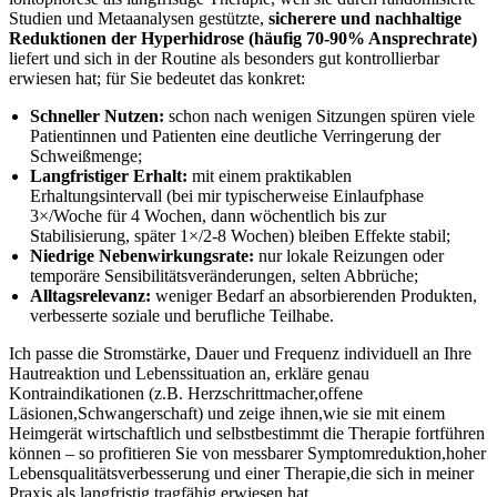
Studien und Metaanalysen gestützte,
sicherere und nachhaltige⁤
Reduktionen der Hyperhidrose ⁢(häufig 70-90% Ansprechrate)
⁢
liefert und ​sich in der Routine ‍als besonders gut kontrollierbar
erwiesen‌ hat; ⁤für⁣ Sie bedeutet das konkret:
Schneller Nutzen:
schon nach wenigen Sitzungen spüren viele
Patientinnen und ‍Patienten eine⁤ deutliche Verringerung der
Schweißmenge;
Langfristiger Erhalt:
mit einem praktikablen
Erhaltungsintervall⁤ (bei⁤ mir⁤ typischerweise Einlaufphase
3×/Woche für 4​ Wochen,⁣ dann wöchentlich bis zur
Stabilisierung, später 1×/2-8 ‌Wochen) bleiben Effekte stabil;
Niedrige Nebenwirkungsrate:
nur lokale Reizungen⁤ oder⁢
temporäre Sensibilitätsveränderungen, selten Abbrüche;
Alltagsrelevanz:
weniger Bedarf an absorbierenden Produkten,
verbesserte soziale und berufliche Teilhabe.
Ich passe‍ die Stromstärke, Dauer und Frequenz individuell an Ihre
Hautreaktion‍ und ⁤Lebenssituation⁤ an, ‌erkläre genau
Kontraindikationen (z.B. Herzschrittmacher,offene
Läsionen,Schwangerschaft) und ⁢zeige ihnen,wie⁢ sie mit einem
Heimgerät wirtschaftlich und selbstbestimmt ‍die ⁢Therapie fortführen
⁤können‍ – so profitieren Sie ⁣von ⁢messbarer Symptomreduktion,hoher
Lebensqualitätsverbesserung und einer Therapie,die sich in meiner
Praxis als langfristig tragfähig erwiesen ⁤hat.