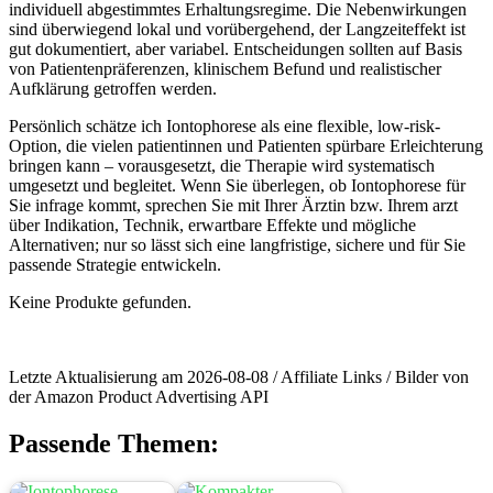
individuell abgestimmtes⁣ Erhaltungsregime. Die Nebenwirkungen
‍sind überwiegend lokal und vorübergehend,​ der ⁢Langzeiteffekt ist
gut‌ dokumentiert, aber variabel. Entscheidungen sollten‍ auf⁣ Basis
von Patientenpräferenzen, klinischem Befund ‌und ‍realistischer‍
Aufklärung getroffen werden.
Persönlich schätze ich Iontophorese als ‌eine ‍flexible, low-risk-
Option, ⁣die vielen patientinnen und Patienten spürbare Erleichterung
bringen kann – vorausgesetzt, ‍die ⁣Therapie‌ wird systematisch
umgesetzt und begleitet. ​Wenn Sie‍ überlegen, ob Iontophorese für
‌Sie infrage kommt, ‌sprechen Sie mit ⁣Ihrer Ärztin bzw. Ihrem arzt
über Indikation, Technik, erwartbare Effekte und​ mögliche
Alternativen; nur‍ so⁢ lässt sich eine langfristige, sichere und für Sie
⁣passende Strategie​ entwickeln.
Keine Produkte gefunden.
Letzte Aktualisierung am 2026-08-08 / Affiliate Links / Bilder von
der Amazon Product Advertising API
Passende Themen: