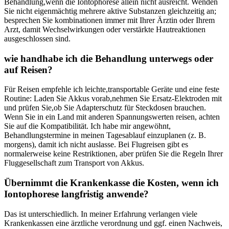
Behandlung,wenn die Iontophorese ⁤allein ⁤nicht ausreicht. Wenden
Sie nicht eigenmächtig⁣ mehrere aktive Substanzen gleichzeitig an;
besprechen Sie kombinationen immer mit⁣ Ihrer Ärztin oder⁤ Ihrem
Arzt, ⁢damit ‍Wechselwirkungen oder verstärkte Hautreaktionen
ausgeschlossen sind.
wie handhabe​ ich die Behandlung unterwegs oder
auf Reisen?
Für‌ Reisen ​empfehle‌ ich leichte,transportable Geräte und eine feste
Routine: Laden Sie Akkus vorab,nehmen Sie ​Ersatz-Elektroden mit
und ‌prüfen Sie,ob Sie Adapterschutz⁢ für Steckdosen ​brauchen.
⁣Wenn Sie in⁣ ein Land⁣ mit anderen Spannungswerten reisen, achten
Sie auf​ die Kompatibilität. Ich habe mir⁤ angewöhnt,
Behandlungstermine in meinen Tagesablauf‌ einzuplanen (z. B.
morgens),‍ damit ich nicht auslasse. Bei Flugreisen gibt ​es​
normalerweise keine ​Restriktionen, aber prüfen Sie die Regeln‌ Ihrer
Fluggesellschaft ⁢zum‍ Transport von‍ Akkus.
Übernimmt die Krankenkasse die Kosten, wenn ich‍
Iontophorese langfristig ⁢anwende?
Das ist unterschiedlich. In ⁤meiner Erfahrung verlangen viele
Krankenkassen eine ⁤ärztliche verordnung​ und ggf. einen Nachweis,