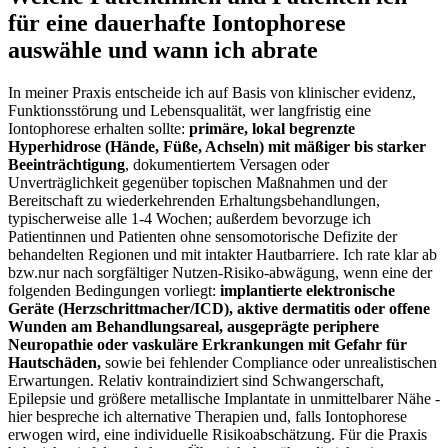
für‌ eine dauerhafte Iontophorese
auswähle und⁢ wann ich abrate
In meiner‌ Praxis ⁢entscheide ich ⁢auf Basis von klinischer evidenz,
Funktionsstörung und​ Lebensqualität, wer langfristig eine
Iontophorese erhalten sollte:
primäre, lokal begrenzte
Hyperhidrose ​(Hände, Füße, ‍Achseln) mit mäßiger bis starker⁣
Beeinträchtigung
, dokumentiertem Versagen oder
Unverträglichkeit gegenüber topischen Maßnahmen und ⁤der
Bereitschaft‍ zu wiederkehrenden Erhaltungsbehandlungen,‌
typischerweise alle‍ 1-4 Wochen; außerdem bevorzuge ich
Patientinnen und Patienten ohne ‌sensomotorische​ Defizite der
behandelten Regionen und mit intakter Hautbarriere. Ich rate klar ab⁤
bzw.nur nach sorgfältiger⁢ Nutzen-Risiko-abwägung, wenn ⁢eine der
folgenden Bedingungen‌ vorliegt:
implantierte elektronische
‍Geräte (Herzschrittmacher/ICD), aktive dermatitis oder offene
Wunden am Behandlungsareal, ausgeprägte periphere
Neuropathie oder vaskuläre ⁢Erkrankungen mit Gefahr für⁢
Hautschäden,
sowie ‌bei fehlender Compliance oder unrealistischen
Erwartungen. Relativ kontraindiziert⁣ sind Schwangerschaft,
Epilepsie und größere metallische‍ Implantate in unmittelbarer Nähe⁣ -‍
hier bespreche⁣ ich alternative ⁢Therapien und, falls Iontophorese
‍erwogen wird, eine individuelle Risikoabschätzung. ‌Für die⁣ Praxis⁤