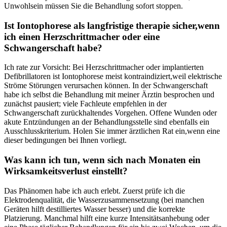
Unwohlsein müssen Sie die‌ Behandlung sofort stoppen.
Ist Iontophorese als langfristige‍ therapie ​sicher,wenn
ich einen Herzschrittmacher oder eine
Schwangerschaft habe?
Ich rate zur Vorsicht: Bei ⁢Herzschrittmacher oder implantierten
Defibrillatoren ‌ist Iontophorese meist kontraindiziert,weil elektrische
Ströme⁣ Störungen verursachen ‍können. In‍ der Schwangerschaft⁤
habe ich ⁣selbst ​die Behandlung mit‌ meiner Ärztin besprochen und
zunächst pausiert; ⁤viele Fachleute empfehlen in der
Schwangerschaft⁢ zurückhaltendes Vorgehen. Offene Wunden⁣ oder
akute Entzündungen an der Behandlungsstelle sind ebenfalls ein ​
Ausschlusskriterium.⁣ Holen‌ Sie immer ärztlichen Rat ein,wenn⁢ eine
dieser ⁢bedingungen​ bei Ihnen vorliegt.
Was kann ich tun, wenn sich nach Monaten ein
Wirksamkeitsverlust einstellt?
Das⁣ Phänomen ⁢habe ich auch erlebt. Zuerst‍ prüfe ich die
Elektrodenqualität,⁣ die ‍Wasserzusammensetzung (bei manchen
Geräten hilft destilliertes Wasser⁣ besser) ⁤und die korrekte
Platzierung. Manchmal hilft eine kurze Intensitätsanhebung ⁢oder