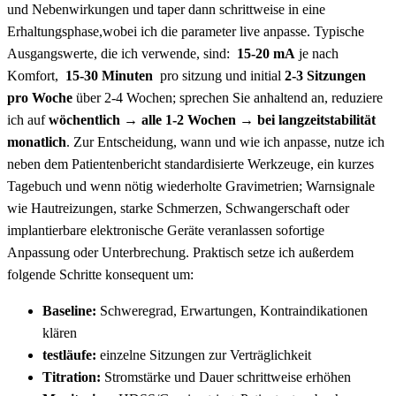
und Nebenwirkungen und taper dann schrittweise in eine
Erhaltungsphase,wobei ich die parameter⁢ live anpasse. Typische
⁢Ausgangswerte,⁢ die‌ ich verwende, sind: ⁣
15-20​ mA
je nach
Komfort, ‌
15-30 Minuten
⁣ pro sitzung und ⁤initial
2-3 Sitzungen‌
pro Woche
über ​2-4⁣ Wochen; sprechen Sie ⁢anhaltend an, reduziere
ich auf
wöchentlich​ → alle 1-2 Wochen ‌→ bei langzeitstabilität
monatlich
. ⁢Zur Entscheidung, wann und wie ich anpasse, nutze⁤ ich
neben dem ‍Patientenbericht standardisierte Werkzeuge, ein kurzes
Tagebuch und‌ wenn nötig ​wiederholte Gravimetrien; Warnsignale
wie Hautreizungen, starke Schmerzen, Schwangerschaft oder
implantierbare ⁤elektronische Geräte⁤ veranlassen sofortige
Anpassung⁣ oder Unterbrechung. Praktisch ⁤setze ‌ich ⁢außerdem
folgende Schritte‍ konsequent um:
Baseline:
Schweregrad, Erwartungen, Kontraindikationen
klären
testläufe:
einzelne Sitzungen zur Verträglichkeit
Titration:
Stromstärke und Dauer schrittweise⁣ erhöhen