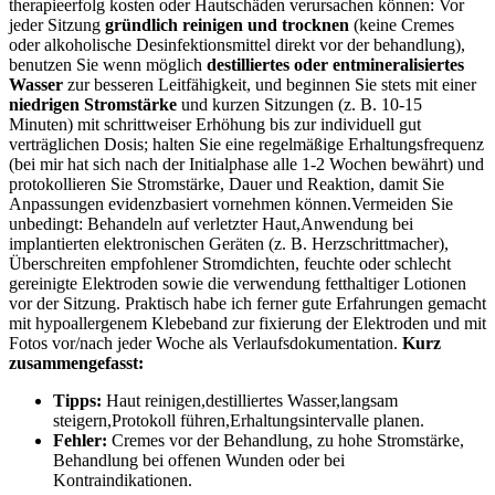
⁤therapieerfolg ⁤kosten oder Hautschäden verursachen können:⁣ Vor⁤
jeder Sitzung
gründlich reinigen ⁤und trocknen
(keine Cremes
oder alkoholische Desinfektionsmittel direkt⁣ vor der behandlung),‍
benutzen⁤ Sie wenn ⁢möglich
destilliertes oder entmineralisiertes⁤
Wasser
zur ​besseren Leitfähigkeit, und beginnen ⁣Sie ‍stets‌ mit einer ‌
niedrigen⁤ Stromstärke
und kurzen Sitzungen (z. B. ‍10-15
Minuten) mit schrittweiser Erhöhung bis zur individuell gut
verträglichen‌ Dosis; halten Sie ⁤eine regelmäßige Erhaltungsfrequenz
⁣(bei mir hat sich nach der Initialphase alle 1-2 ‍Wochen⁤ bewährt) und​
protokollieren Sie Stromstärke,⁣ Dauer und ‌Reaktion, ⁤damit Sie
Anpassungen evidenzbasiert vornehmen können.Vermeiden Sie
unbedingt: ‍Behandeln auf ‌verletzter Haut,Anwendung ⁣bei
implantierten elektronischen‌ Geräten (z.⁢ B. Herzschrittmacher),
⁢Überschreiten‌ empfohlener Stromdichten, feuchte oder schlecht‌
gereinigte Elektroden⁣ sowie​ die verwendung fetthaltiger Lotionen
vor der Sitzung. Praktisch habe ich ferner​ gute Erfahrungen gemacht
mit hypoallergenem Klebeband zur fixierung ⁢der Elektroden und mit
Fotos vor/nach jeder Woche​ als Verlaufsdokumentation.
Kurz
zusammengefasst:
Tipps:
Haut⁤ reinigen,destilliertes Wasser,langsam
steigern,Protokoll führen,Erhaltungsintervalle planen.
Fehler:
Cremes ⁣vor der Behandlung, zu⁣ hohe Stromstärke,
Behandlung bei offenen Wunden ⁣oder bei
Kontraindikationen.