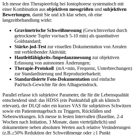
Ich messe den Therapieerfolg⁣ bei‌ Iontophorese ‍systematisch mit
einer Kombination aus
objektiven messgrößen
und
subjektiven
Bewertungen
, damit⁤ Sie und ich klar sehen, ⁣ob eine
langzeitbehandlung wirkt:
Gravimetrische Schweißmessung
(Gewichtsverlust‌ durch
getrocknete ‌Tupfer ⁣vor/nach 5-10 min) als ​quantitativer⁤
Goldstandard;
Stärke‑jod‑Test
‍zur visuellen Dokumentation von​ Arealen
mit verbleibender ⁢Aktivität;
Hautleitfähigkeits-/Impedanzmessung
zur objektiven
⁢Erfassung von​ autonomen‌ Änderungen;
Therapie‑Protokoll
⁤ (mA×min, Frequenz, Unterbrechungen)
zur Standardisierung und ​Reproduzierbarkeit;
Standardisierte Foto‑Dokumentation
und einfache
Pad/tuch‑Gewichte für ‍den‍ Alltagseindruck.
Parallel erfasse ​ich subjektive Parameter, die für die ​Lebensqualität
entscheidend ‍sind: das HDSS (ein⁤ Punktabfall gilt als klinisch
relevant), der DLQI oder ein kurzes VAS ⁣für⁢ subjektives​ Schwitzen
sowie⁢ ein Patiententagebuch ‍zu ‍Triggern, Rückfällen und
⁤Nebenwirkungen.⁣ Ich messe in festen Intervallen (Baseline,‍ 2-4
Wochen nach Initiation, 3 Monate, dann vierteljährlich)‌ und
dokumentiere neben absoluten Werten auch relative Veränderungen​
(z.B.≥50% Reduktion der‌ Schweißmenge ⁢oder ≥1 Punkt