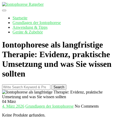
Skip
to
content
Startseite
Grundlagen der Iontophorese
Anwendung & Tipps
Geräte & Zubehör
Iontophorese als langfristige
Therapie: Evidenz, praktische
Umsetzung und was Sie wissen
sollten
Search
Search
for:
04
März
4. März 2026
Grundlagen der Iontophorese
No Comments
Keine Produkte gefunden.