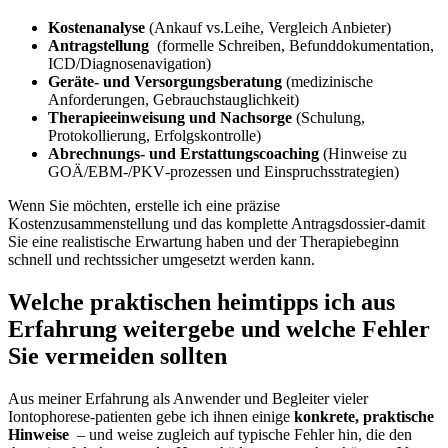
Kostenanalyse
(Ankauf ⁤vs.Leihe, ‌Vergleich ⁤Anbieter)
Antragstellung
‌ (formelle Schreiben, Befunddokumentation,
ICD/Diagnosenavigation)
Geräte‑ und Versorgungsberatung
(medizinische
Anforderungen, ‍Gebrauchstauglichkeit)
Therapieeinweisung und Nachsorge
⁣(Schulung,
⁤Protokollierung, Erfolgskontrolle)
Abrechnungs‑ und Erstattungscoaching
(Hinweise zu
GOÄ/EBM‑/PKV‑prozessen und‍ Einspruchsstrategien)
Wenn Sie möchten, erstelle ich eine präzise
Kostenzusammenstellung und das komplette Antragsdossier-damit
Sie eine​ realistische⁤ Erwartung haben‍ und⁢ der Therapiebeginn
schnell und rechtssicher umgesetzt ⁢werden⁢ kann.
Welche praktischen heimtipps ich ⁣aus
Erfahrung weitergebe und welche ⁤Fehler
Sie vermeiden sollten
Aus meiner Erfahrung als Anwender und Begleiter vieler
Iontophorese-patienten ⁣gebe ich ihnen einige
konkrete, praktische
Hinweise
​ – und weise zugleich auf typische Fehler hin, die‍ den