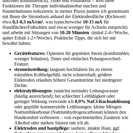
und/oder ‍kontinuierlich), ⁣Timer und Polumkehr⁢ – weil diese
⁢Funktionen die⁣ Therapie ​individualisierbar machen‍ und
Hautirritationen reduzieren; in meiner Praxis⁤ justiere‌ ich gemeinsam
mit Ihnen die Stromdosis ⁤anhand der Elektrodenfläche (Richtwert:
etwa
0,1-0,3 mA/cm²
, was typischerweise
10-15 mA
für ​
Handflächen/Fußsohlen und etwas weniger für Achseln⁣ entspricht)
und arbeite mit​ Sitzungen‍ von
10-20⁢ Minuten
‍ (initial 2-4×/Woche,
später ‌Erhalt 1-2×/Woche). Praktische Tipps, die sich bei​ mir
bewährt haben:
Gerätefeatures:
Optionen ‌für gepulsten Strom (komfortabler,
weniger Irritation), Timer und einfaches Polungswechsel-
Feature.
stromeinstellung:
‌langsam hochfahren ‌bis zu ‍einem
tolerablen Kribbelgefühl, nicht schmerzhaft; größere​
Elektroden erlauben höhere ⁢Gesamtströme‍ bei‌ niedrigerer
Dichte.
elektrolytlösungen:
zunächst ⁣normales‌ Leitungswasser‌
(häufig ausreichend); bei schlechter Leitfähigkeit oder
geringer Wirkung‍ verwende ich
0,9%⁣ NaCl‑Kochsalzlösung
oder geprüfte kommerzielle Leitlösungen; kleine Mengen
Natriumbikarbonat ‌(Natriumhydrogencarbonat)‍ können den
Hautkomfort verbessern – von experimentellen Zusätzen wie
Alkohol‌ oder starken ⁢Säuren rate ​ich ab.
Elektroden und hautpflege:
saubere, intakte Haut, ggf.