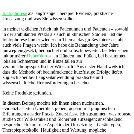
Iontophorese
als langfristige Therapie: Evidenz, praktische
Umsetzung‍ und was ​Sie wissen sollten
in meiner täglichen ‌Arbeit mit Patientinnen und⁤ Patienten – sowohl
in ⁣der ambulanten Praxis als auch in⁣ klinischen Studien – ist die
Iontophorese immer wieder ein ⁢Thema, das großes Interesse, aber
‌auch viele Fragen weckt. Ich habe ⁣die⁤ Behandlung​ über Jahre
hinweg eingesetzt, beobachtet und kritisch bewertet: ⁢bei Menschen
mit primärer⁢
Hyperhidrose
an Händen ⁤und ​Füßen, bei bestimmten
lokalen Schmerzen und in Einzelfällen‍ zur⁢
verabreichungsspezifischer Wirkstoffe. Aus ⁣erster Hand weiß ich,
dass die Methode oft beeindruckende kurzfristige ​Erfolge ⁢liefert,
zugleich aber ​bei Langzeitanwendung praktische und
wissenschaftliche Herausforderungen ⁢bestehen.
Keine Produkte gefunden.
In diesem Beitrag möchte ich Ihnen einen nüchternen,
evidenzbasierten‌ Überblick ⁢geben, gepaart mit pragmischen
Erfahrungen aus der⁣ Praxis. Zuerst ​fasse ich zusammen, ‌was ​robuste
studien zur Wirksamkeit und Sicherheit aufzeigen; anschließend
bespreche ich konkrete⁣ Aspekte ​der Umsetzung – Gerätetypen,
Therapieprotokolle, Häufigkeit und Wartung, mögliche