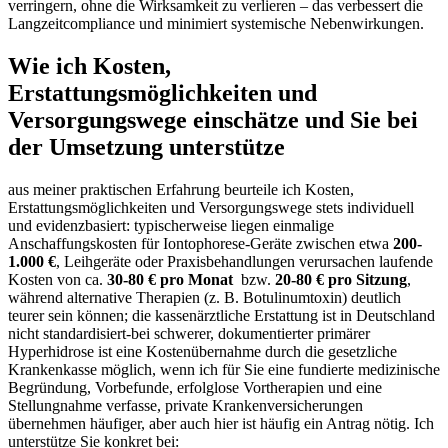
verringern, ohne​ die Wirksamkeit zu verlieren – das verbessert die
Langzeitcompliance und minimiert systemische Nebenwirkungen.
Wie ⁣ich Kosten,
Erstattungsmöglichkeiten und‍
Versorgungswege einschätze und‍ Sie⁤ bei
der Umsetzung unterstütze
aus meiner ⁣praktischen Erfahrung beurteile ich Kosten,
Erstattungsmöglichkeiten und ​Versorgungswege ⁢stets individuell
und evidenzbasiert: typischerweise liegen einmalige
Anschaffungskosten für Iontophorese‑Geräte zwischen etwa
200-
1.000 €
, Leihgeräte oder Praxisbehandlungen verursachen laufende
Kosten von ​ca.
30-80 €⁢ pro​ Monat
⁣ bzw.
20-80 € pro ‌Sitzung
,
⁣während alternative Therapien ⁤(z. B. Botulinumtoxin) deutlich​
teurer sein ‌können; die kassenärztliche Erstattung ist in​ Deutschland
nicht ⁢standardisiert-bei schwerer, dokumentierter primärer
Hyperhidrose ist eine Kostenübernahme durch die gesetzliche
Krankenkasse möglich, wenn ich ​für Sie eine fundierte medizinische
Begründung,⁣ Vorbefunde, erfolglose Vortherapien und eine‍
Stellungnahme​ verfasse, private Krankenversicherungen
übernehmen häufiger, aber ⁢auch hier ist häufig ein Antrag nötig.⁢ Ich
unterstütze Sie ​konkret ⁢bei: