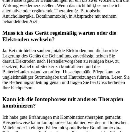
eine Phase täglicher Behandlungen für ein bis zwei Wochen, um‌ die
Wirkung wiederherzustellen. Wenn das nicht hilft,bespreche ich
alternative​ oder ergänzende Therapien (z. B. topische
Anticholinergika, Botulinumtoxin), in Absprache mit meinem
behandelnden Arzt.
Muss ich das ‌Gerät regelmäßig warten oder die
Elektroden wechseln?
Ja. Bei mir hielten⁢ saubere,intakte ​Elektroden und die korrekte
Lagerung des Geräts die Behandlung zuverlässig.⁢ achten Sie
‍darauf,Elektroden nach Herstellervorgaben zu reinigen bzw. zu
ersetzen, Kabel und Stecker ⁢zu kontrollieren und die
Batterie/Ladezustand zu‌ prüfen. Unsachgemäße ⁢Pflege kann zu
ungleichmäßiger ‌Stromabgabe und Hautreizungen⁤ führen. Lesen Sie
die ⁤Bedienungsanleitung genau und fragen Sie bei⁢ Unsicherheiten
Ihre Fachperson.
Kann ich‍ die Iontophorese mit anderen‍ Therapien
‌kombinieren?
Ich habe‌ gute Erfahrungen mit Kombinationstherapien⁣ gemacht:
Beispielsweise kann Iontophorese kombiniert werden mit topischen
Mitteln oder in einigen Fällen​ mit sporadischer Botulinumtoxin-