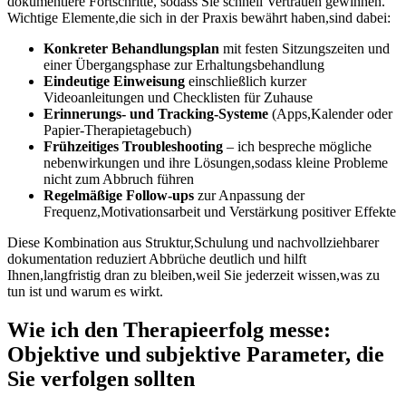
dokumentiere Fortschritte,⁢ sodass Sie schnell Vertrauen gewinnen.
Wichtige Elemente,die sich in der Praxis bewährt haben,sind dabei:
Konkreter‍ Behandlungsplan
mit festen​ Sitzungszeiten und
einer ⁢Übergangsphase zur‌ Erhaltungsbehandlung
Eindeutige‍ Einweisung
⁢einschließlich kurzer
Videoanleitungen und Checklisten für Zuhause
Erinnerungs- und Tracking‑Systeme
(Apps,Kalender oder
‌Papier‑Therapietagebuch)
Frühzeitiges Troubleshooting
– ​ich bespreche mögliche
nebenwirkungen und ihre Lösungen,sodass kleine ‍Probleme
nicht zum ‍Abbruch führen
Regelmäßige⁣ Follow‑ups
zur Anpassung ​der
Frequenz,Motivationsarbeit und Verstärkung positiver Effekte
Diese Kombination⁢ aus Struktur,Schulung ⁤und ⁣nachvollziehbarer
dokumentation reduziert Abbrüche ​deutlich und hilft
Ihnen,langfristig dran zu bleiben,weil Sie ​jederzeit wissen,was zu
‌tun​ ist ⁤und warum es wirkt.
Wie ich den Therapieerfolg messe:
Objektive und subjektive Parameter, die
Sie verfolgen sollten