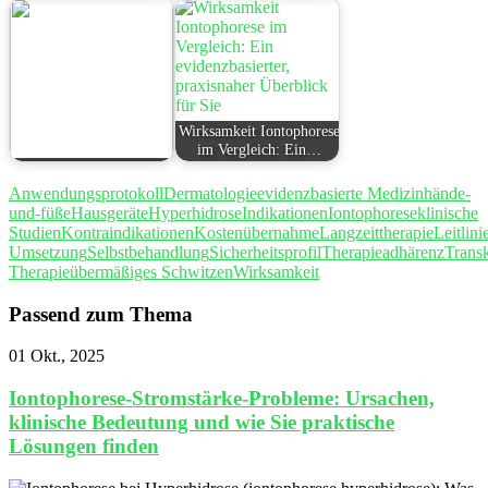
Wirksamkeit Iontophorese
im Vergleich: Ein…
Anwendungsprotokoll
Dermatologie
evidenzbasierte Medizin
hände-
und-füße
Hausgeräte
Hyperhidrose
Indikationen
Iontophorese
klinische
Studien
Kontraindikationen
Kostenübernahme
Langzeittherapie
Leitlini
Umsetzung
Selbstbehandlung
Sicherheitsprofil
Therapieadhärenz
Trans
Therapie
übermäßiges Schwitzen
Wirksamkeit
Passend zum Thema
01 Okt., 2025
Iontophorese-Stromstärke-Probleme: Ursachen,
klinische Bedeutung und wie Sie praktische
Lösungen finden