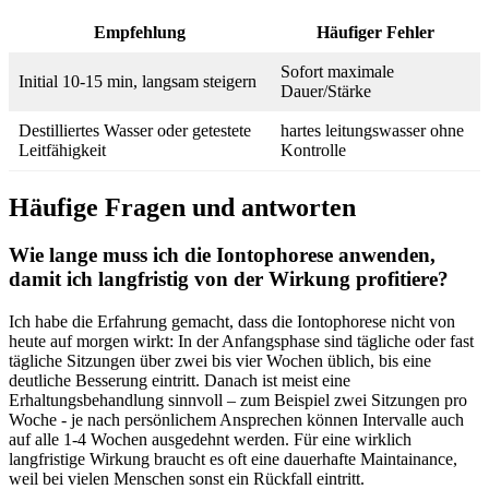
Empfehlung
Häufiger Fehler
Sofort maximale
Initial 10-15 min, ⁣langsam steigern
Dauer/Stärke
Destilliertes Wasser oder‍ getestete
hartes leitungswasser ‍ohne
Leitfähigkeit
Kontrolle
Häufige​ Fragen und antworten
Wie lange muss ich die Iontophorese ⁤anwenden,
damit ich langfristig ⁣von der ⁤Wirkung ⁣profitiere?
Ich habe die ​Erfahrung gemacht, ‌dass⁤ die ‍Iontophorese nicht von
heute auf morgen wirkt:‍ In der ‍Anfangsphase sind ⁣tägliche oder⁤ fast‌
tägliche Sitzungen über zwei bis vier Wochen üblich, bis eine‌
deutliche Besserung eintritt. Danach ist meist eine
Erhaltungsbehandlung‍ sinnvoll – ‌zum Beispiel zwei Sitzungen⁣ pro
Woche ‌- je⁣ nach persönlichem Ansprechen können Intervalle auch⁤
auf alle⁢ 1-4 Wochen ausgedehnt werden. ⁤Für eine‌ wirklich
langfristige Wirkung braucht es ​oft‍ eine dauerhafte Maintainance,
weil bei vielen Menschen sonst ein Rückfall ⁤eintritt.