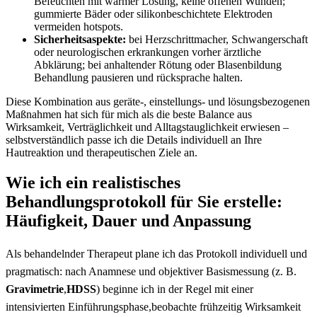
Befeuchten mit warmer Lösung, keine offenen Wunden;
gummierte Bäder oder ‌silikonbeschichtete Elektroden
vermeiden ​hotspots.
Sicherheitsaspekte:
bei Herzschrittmacher, ​Schwangerschaft
oder neurologischen⁢ erkrankungen vorher ⁤ärztliche
Abklärung; bei⁤ anhaltender Rötung ⁣oder Blasenbildung
Behandlung⁢ pausieren und rücksprache halten.
Diese Kombination aus geräte‑,‍ einstellungs‑ und lösungsbezogenen
Maßnahmen hat ⁢sich für⁤ mich als ‌die beste Balance aus
Wirksamkeit, Verträglichkeit und ⁢Alltagstauglichkeit ​erwiesen –
selbstverständlich passe ich ⁣die⁣ Details individuell an Ihre
Hautreaktion und therapeutischen Ziele an.
Wie ich ein realistisches
Behandlungsprotokoll für Sie ⁣erstelle:
Häufigkeit, ⁣Dauer und Anpassung
Als behandelnder⁢ Therapeut plane​ ich das Protokoll‍ individuell und
pragmatisch: nach Anamnese und objektiver Basismessung‍ (z. B.​
Gravimetrie
,
HDSS
) ‍beginne ich​ in der Regel‌ mit einer⁢
intensivierten Einführungsphase,beobachte⁢ frühzeitig Wirksamkeit‍