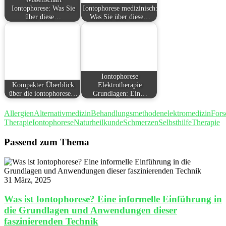
Iontophorese: Was Sie
Iontophorese medizinisch:
über diese…
Was Sie über diese…
Iontophorese
Kompakter Überblick
Elektrotherapie
über die iontophorese…
Grundlagen: Ein…
Allergien
Alternativmedizin
Behandlungsmethoden
elektromedizin
Fors
Therapie
Iontophorese
Naturheilkunde
Schmerzen
Selbsthilfe
Therapie
Passend zum Thema
31 März, 2025
Was ist Iontophorese? Eine informelle Einführung in
die Grundlagen und Anwendungen dieser
faszinierenden Technik