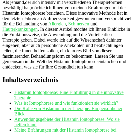
Als ⁤jemand,der sich intensiv mit⁢ verschiedenen ‍Therapieformen
beschäftigt hat,möchte ‌ich Ihnen⁤ von meinen‌ Erfahrungen mit ‌der
Histamin‍ Iontophorese berichten. Diese⁢ innovative Methode hat in
den letzten Jahren an⁣ Aufmerksamkeit ‍gewonnen ⁢und ⁢verspricht viel
für die Behandlung von
Allergien
,
Schmerzen
⁢und
Hauterkrankungen
. In diesem Artikel möchte ich Ihnen Einblicke in
die Funktionsweise, die Anwendung und die Vorteile dieser
Therapie geben. Dabei werde ich auf die Wissenschaft dahinter
eingehen, aber auch persönliche Anekdoten⁣ und beobachtungen
⁤teilen, die Ihnen ‍helfen sollen, ein klareres ‍Bild von dieser
faszinierenden Behandlungsform zu‌ bekommen. ⁢Lassen ​Sie uns
gemeinsam ⁢in die ⁢Welt der ‍Histamin Iontophorese eintauchen und
entdecken, was⁣ sie​ für⁢ Ihre Gesundheit tun kann.
Inhaltsverzeichnis
Histamin Iontophorese: Eine Einführung in⁣ die
innovative
Therapie
Was ist ⁤Iontophorese⁢ und ⁤wie funktioniert sie wirklich?
Die‍ Rolle von Histamin in der Therapie: Ein persönlicher
Blick
Anwendungsgebiete der Histamin Iontophorese: Wo sie
helfen kann
Meine Erfahrungen‍ mit der Histamin Iontophorese bei