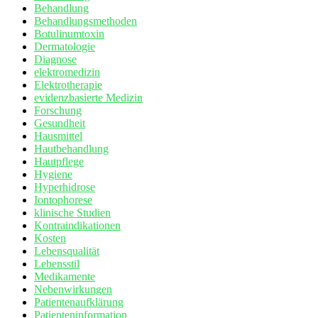
Behandlung
Behandlungsmethoden
Botulinumtoxin
Dermatologie
Diagnose
elektromedizin
Elektrotherapie
evidenzbasierte Medizin
Forschung
Gesundheit
Hausmittel
Hautbehandlung
Hautpflege
Hygiene
Hyperhidrose
Iontophorese
klinische Studien
Kontraindikationen
Kosten
Lebensqualität
Lebensstil
Medikamente
Nebenwirkungen
Patientenaufklärung
Patienteninformation