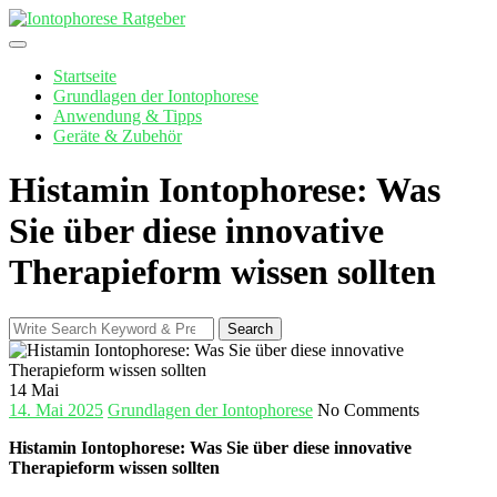
Skip
to
content
Startseite
Grundlagen der Iontophorese
Anwendung & Tipps
Geräte & Zubehör
Histamin Iontophorese: Was
Sie über diese innovative
Therapieform wissen sollten
Search
Search
for:
14
Mai
14. Mai 2025
Grundlagen der Iontophorese
No Comments
Histamin Iontophorese: Was Sie​ über diese innovative
Therapieform wissen⁣ sollten