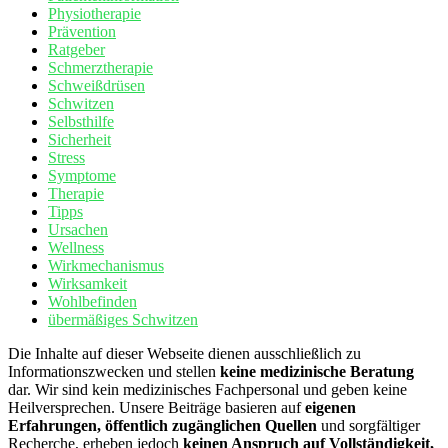
Physiotherapie
Prävention
Ratgeber
Schmerztherapie
Schweißdrüsen
Schwitzen
Selbsthilfe
Sicherheit
Stress
Symptome
Therapie
Tipps
Ursachen
Wellness
Wirkmechanismus
Wirksamkeit
Wohlbefinden
übermäßiges Schwitzen
Die Inhalte auf dieser Webseite dienen ausschließlich zu
Informationszwecken und stellen
keine medizinische Beratung
dar. Wir sind kein medizinisches Fachpersonal und geben keine
Heilversprechen. Unsere Beiträge basieren auf
eigenen
Erfahrungen, öffentlich zugänglichen Quellen
und sorgfältiger
Recherche, erheben jedoch
keinen Anspruch auf Vollständigkeit,