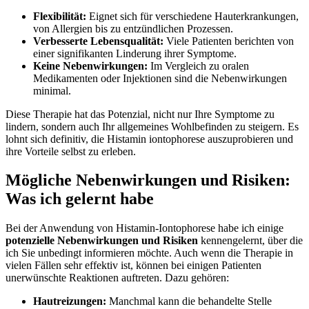
Flexibilität:
Eignet sich für ⁣verschiedene Hauterkrankungen, ​
von Allergien ⁢bis‍ zu entzündlichen Prozessen.
Verbesserte Lebensqualität:
Viele Patienten berichten von
⁤einer signifikanten‍ Linderung ihrer Symptome.
Keine​ Nebenwirkungen:
Im Vergleich zu oralen
Medikamenten oder Injektionen sind die Nebenwirkungen
minimal.
Diese Therapie hat⁢ das ⁢Potenzial,⁤ nicht nur Ihre Symptome zu
lindern, sondern ⁤auch Ihr allgemeines Wohlbefinden zu⁣ steigern. Es
lohnt sich ⁤definitiv, die⁢ Histamin iontophorese auszuprobieren und‌
ihre Vorteile selbst zu erleben.
Mögliche Nebenwirkungen ⁣und ⁤Risiken:
Was ich gelernt habe
Bei der ⁣Anwendung von Histamin-Iontophorese habe ​ich einige
potenzielle Nebenwirkungen und Risiken
kennengelernt, ⁢über die
ich ‍Sie‌ unbedingt informieren möchte. Auch wenn die​ Therapie in
vielen Fällen sehr effektiv ist, können bei einigen Patienten
⁤unerwünschte Reaktionen auftreten. Dazu gehören:
Hautreizungen:
Manchmal kann die ⁢behandelte‌ Stelle