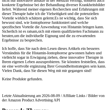
⁤nicht nur⁢ innovative ansätze in der Medizin ‍verfolgt, sondern auch
konkrete Ergebnisse bei der Behandlung diverser Krankheitsbilder
liefert. Während⁣ meiner eigenen Recherchen und Erfahrungen mit
⁤dieser Therapie habe ich‌ die ⁣Vielseitigkeit und die potenziellen
Vorteile wirklich schätzen gelernt.Es ist wichtig, dass ‌Sie sich
bewusst sind, wie ⁤Iontophorese funktioniert​ und welche ​
spezifischen Vorteile‌ die⁣ Anwendung von Histamin bringen kann.
Sicherlich ist ​es ratsam,sich mit einem qualifizierten Fachmann zu
beraten,um die individuelle Eignung und die zu‍ erwartenden
Ergebnisse zu besprechen.
Ich hoffe, dass Sie nach‍ dem Lesen dieses​ Artikels ​ein besseres⁢
Verständnis für die ‌Histamin-Iontophorese gewonnen haben und
vielleicht sogar in Erwägung ziehen, diese ⁣innovative Therapie in
Ihrem eigenen Leben auszuprobieren. Sie könnten feststellen, dass
sie eine wertvolle ergänzung Ihrer ⁤Gesundheitsstrategien sein kann.
Vielen Dank, dass⁢ Sie diesen Weg mit ⁢mir ⁣gegangen sind!
Keine Produkte gefunden.
Letzte Aktualisierung am 2026-08-09 / Affiliate Links / Bilder von
der Amazon Product Advertising API