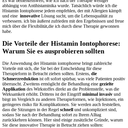
Es war bemerkenswert, ⁣wie‍ ich‌ nach⁤ der Therapie weniger
abhängig von ‌Antihistaminika wurde. Tatsächlich würde ich die
Histamin Iontophorese‍ jedem empfehlen, der mit Allergien kämpft
und ⁤eine ‍
innovative
‍Lösung sucht, um die Lebensqualität⁣ zu
verbessern. ich ⁢bin äußerst zufrieden mit den Ergebnissen und freue
mich über die Flexibilität,die ich durch diese ⁣Therapie ​gewonnen
habe.
Die⁣ Vorteile der Histamin Iontophorese:
Warum Sie es ausprobieren sollten
Die ‍Anwendung der Histamin ⁤iontophorese bringt zahlreiche
Vorteile mit sich, ‌die ​Sie bei der Entscheidung für diese
Therapieform in Betracht ziehen sollten. Erstens,
die
Schmerzreduktion
ist oft sofort spürbar, was⁣ viele Patienten positiv
überrascht. Zweitens⁤ ermöglicht die Behandlung eine
gezielte
Applikation
des Wirkstoffes direkt an​ die Problemstelle, was die
⁤Wirksamkeit erhöht.⁢ Drittens⁤ ist der Eingriff
minimal invasiv
und
birgt im Vergleich zu anderen Therapieformen, wie Injektionen, ein
geringeres risiko für ⁢Komplikationen. Sie werden auch feststellen,
dass die Sitzungen in der Regel
schnell
und unkompliziert‌ sind,
sodass Sie nach der Behandlung sofort⁢ zu Ihrem ⁤Alltag⁢
zurückkehren ⁣können. Hier ‌sind einige zusätzliche ​Gründe, warum
Sie diese ⁣innovative Therapie in ⁣Betracht ziehen ‍sollten: