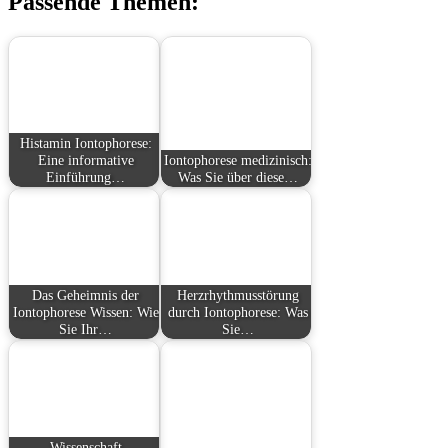
Passende Themen:
Histamin Iontophorese:
Eine informative
Iontophorese medizinisch:
Einführung…
Was Sie über diese…
Das Geheimnis der
Herzrhythmusstörung
Iontophorese Wissen: Wie
durch Iontophorese: Was
Sie Ihr…
Sie…
Wissenschaft