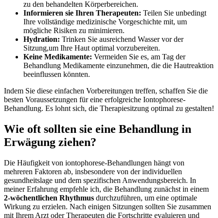
zu den behandelten Körperbereichen.
Informieren sie Ihren Therapeuten:
Teilen Sie unbedingt
Ihre vollständige‍ medizinische Vorgeschichte mit, um
mögliche Risiken zu minimieren.
Hydration:
Trinken Sie ausreichend Wasser vor ‍der
Sitzung,um Ihre Haut optimal vorzubereiten.
Keine Medikamente:
Vermeiden Sie ⁤es, am Tag der
Behandlung Medikamente einzunehmen, die die Hautreaktion⁢
beeinflussen ‌könnten.
Indem Sie diese einfachen ‌Vorbereitungen treffen, ‍schaffen Sie ‍die
besten​ Voraussetzungen für eine erfolgreiche Iontophorese-
Behandlung. Es lohnt sich, die Therapiesitzung optimal zu gestalten!
Wie oft sollten sie eine Behandlung in
⁢Erwägung ziehen?
Die Häufigkeit von iontophorese-Behandlungen hängt von
mehreren Faktoren ab, insbesondere von der individuellen
gesundheitslage und dem spezifischen⁤ Anwendungsbereich.​ In
meiner Erfahrung empfehle‌ ich, ​die Behandlung⁤ zunächst‌ in einem⁤
2-wöchentlichen Rhythmus
durchzuführen, ‌um ‍eine optimale
‌Wirkung zu erzielen. Nach‍ einigen Sitzungen sollten Sie zusammen ​
mit Ihrem Arzt ‍oder ⁢Therapeuten die Fortschritte evaluieren und