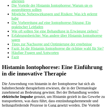
allergien
Die‍ Vorteile der Histamin ⁣Iontophorese: Warum sie es
⁣ausprobieren sollten
Mögliche Nebenwirkungen und Risiken: ⁣Was ich gelernt
habe
Die Vorbereitung auf eine Iontophorese-Sitzung: Ein
praktischer ‌Leitfaden
Wie oft sollten‍ Sie eine Behandlung in Erwägung ziehen?
Erfahrungsberichte: Was ⁢andere über Histamin Iontophorese
sagen
Tipps‍ zur Nachsorge und Optimierung der ergebnisse
Fazit:⁤ Ist die Histamin Iontophorese die richtige‍ wahl für Sie?
Häufige⁢ Fragen und Antworten
Fazit
Histamin Iontophorese: Eine Einführung
in die innovative Therapie
Die Anwendung⁣ von histamin ‌in der Iontophorese⁤ hat sich als
bahnbrechende⁢ therapieform erwiesen, die in der Dermatologie
zunehmend an Bedeutung gewinnt. Bei der‍ Behandlung werden
elektrische Impulse
genutzt, ⁣um ‍Histamin⁣ gezielt in das ‍Gewebe zu
transportieren, ‍was dazu führt, dass‍ entzündungshemmende und
heilungsfördernde Prozesse in Gang gesetzt werden. Die Vorteile