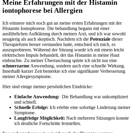
Meine Erfahrungen mit⁢ der Histamin
iontophorese‌ bei Allergien
Ich ⁢erinnere mich noch gut an meine ersten Erfahrungen mit⁤ der
Histamin Iontophorese. Die behandlung begann mit einer
ausführlichen Aufklärung​ durch meinen Arzt, und ich war sowohl
neugierig als auch skeptisch. Nachdem ich die
Potenziale
dieser
Therapieform besser verstanden hatte, entschied ich mich, es
auszuprobieren. Während der ‍Sitzung wurde ich ​mit ⁤einem leicht⁣
elektrischen Impuls⁤ behandelt, der das Histamin in meine Haut
einbrachte. Zu meiner Überraschung spürte ich nicht nur eine
schmerzarme
Anwendung, sondern​ auch eine schnelle Wirkung.
Innerhalb kurzer Zeit bemerkte ich eine signifikante Verbesserung
meiner Allergiesymptome.
Hier⁤ sind einige meiner⁢ persönlichen Eindrücke:
Einfache‍ Anwendung:
‌ Die Behandlung war ⁣unkompliziert
⁢und schnell.
Schnelle Erfolge:
⁣Ich⁣ erlebte eine sofortige Linderung‌ meiner
Symptome.
Langfristige Möglichkeit:
Nach ​mehreren Sitzungen konnte
ich deutliche Fortschritte ​feststellen.