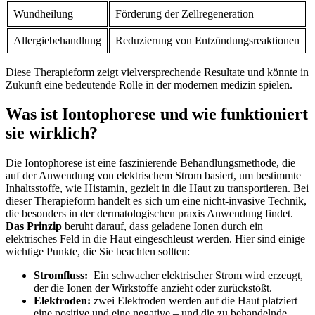
Wundheilung
Förderung der Zellregeneration
Allergiebehandlung
Reduzierung von Entzündungsreaktionen
Diese Therapieform ​zeigt vielversprechende Resultate und könnte ⁢in
⁢Zukunft eine bedeutende Rolle‍ in der modernen medizin spielen.
Was ist ‌Iontophorese und wie⁣ funktioniert
⁢sie wirklich?
Die⁢ Iontophorese⁤ ist​ eine faszinierende Behandlungsmethode, die
auf der Anwendung ‌von elektrischem Strom ⁣basiert, um bestimmte
Inhaltsstoffe, wie Histamin, gezielt in ‍die‍ Haut zu transportieren.⁣ Bei
⁣dieser Therapieform handelt es sich ⁣um eine nicht-invasive Technik,
die besonders in der dermatologischen praxis⁣ Anwendung findet.
Das Prinzip
⁢beruht darauf, dass geladene Ionen‍ durch ein
elektrisches Feld in die Haut eingeschleust werden. Hier sind einige
wichtige ​Punkte, die ‍Sie beachten sollten:
Stromfluss:
‍ Ein schwacher elektrischer Strom‌ wird erzeugt,
der die Ionen der Wirkstoffe anzieht oder zurückstößt.
Elektroden:
zwei Elektroden werden auf die Haut platziert –
eine positive und eine negative – und⁤ die⁤ zu‍ behandelnde