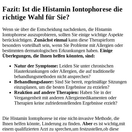
Fazit: ⁢Ist die Histamin Iontophorese die
richtige Wahl ‌für‍ Sie?
Wenn sie ‍über die Entscheidung nachdenken, die⁢ Histamin
Iontophorese ⁤auszuprobieren, ‍sollten Sie einige‍ wichtige Aspekte
⁢berücksichtigen.
Zunächst einmal
kann diese Therapieform
besonders vorteilhaft ‍sein, wenn Sie Probleme mit Allergien ‍oder
bestimmten dermatologischen⁤ Erkrankungen haben.
Einige
Überlegungen,‍ die Ihnen helfen ⁣könnten, ⁤sind:
Natur der Symptome:
Leiden ⁣Sie unter chronischen
Hauterkrankungen oder Allergien, die⁣ auf traditionelle
behandlungsmethoden nicht ansprechen?
Behandlungsdauer:
Sind Sie bereit, ​regelmäßige Sitzungen
einzuplanen, um die besten Ergebnisse zu erzielen?
Reaktion auf andere Therapien:
Haben Sie ⁣in der
Vergangenheit mit anderen Allergiemedikamenten ‌oder
Therapien keine zufriedenstellenden‌ Ergebnisse erzielt?
Die Histamin Iontophorese ist eine nicht-invasive Methode, die
Ihnen‌ helfen könnte, Linderung ‌zu ‍finden.
Aber
es ist‍ wichtig,mit
einem qualifizierten Arzt zu sprechen,um‍ festzustellen,ob ⁤diese