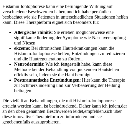
Histamin-Iontophorese kann eine beruhigende ⁢Wirkung auf
verschiedene Beschwerden haben,und ich habe persönlich
beobachtet,wie sie Patienten in unterschiedlichen Situationen helfen ​
kann. Diese Therapieform eignet sich besonders für:
Allergische rhinitis
: Sie erleben möglicherweise‌ eine
⁣signifikante linderung der Symptome wie Nasenverstopfung
und Niesen.
ekzeme
: Bei chronischen​ Hauterkrankungen kann ‌die
Histamin-Iontophorese helfen, Entzündungen ​zu ​reduzieren
und die Hautregeneration zu fördern.
Neurodermitis
: Wie ich festgestellt habe, kann diese
Methode bei der Behandlung von juckenden Hautstellen⁢
effektiv sein, indem ‍sie die Haut beruhigt.
Posttraumatische Entzündungen
: Hier⁢ kann die Therapie
⁤zur Schmerzlinderung und zur Verbesserung der Heilung
beitragen.
Die ⁢vielfalt an Behandlungen, die mit Histamin-Iontophorese
erreicht ⁢werden kann, ist beeindruckend. Daher kann ich jedem,der
an den oben genannten Beschwerden leidet,empfehlen,sich über
diese ​innovative Therapieform zu‌ informieren und sie⁢
gegebenenfalls​ auszuprobieren.