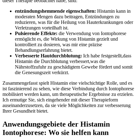
dieser Therapie beobachtet habe, sind:
entzündungshemmende⁤ eigenschaften:
Histamin kann ⁤in
moderaten Mengen dazu‍ beitragen, Entzündungen zu⁢
reduzieren, was für die Heilung von Hauterkrankungen oder
Verletzungen vorteilhaft ist.
Pulsierende⁤ Effekte:
die​ Verwendung von ⁣Iontophorese
ermöglicht es, die ⁣Wirkung von ⁢Histamin gezielt und
kontrolliert zu dosieren, was mir⁢ eine präzise
Behandlungserfahrung bietet.
Verbesserte Hautdurchblutung:
Ich habe festgestellt,dass
Histamin die Durchblutung verbessert,was die
Nährstoffzufuhr‌ zu geschädigtem Gewebe fördert und somit
die Genesungszeit‌ verkürzt.
Zusammengefasst⁢ spielt Histamin eine vielschichtige Rolle, ​und es
ist faszinierend zu sehen,​ wie ⁤diese Verbindung​ durch Iontophorese
mobilisiert werden kann, um ⁣therapeutische​ Ergebnisse zu erzielen.
Ich ermutige Sie, sich eingehender mit‍ dieser Therapieform
auseinanderzusetzen, da sie viele Möglichkeiten zur ‍verbesserung⁤
Ihrer Gesundheit bietet.
Anwendungsgebiete der Histamin
Iontophorese: Wo sie helfen kann