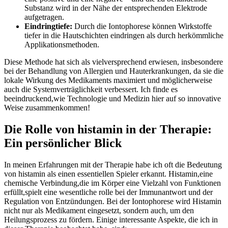
‍Substanz wird in der ‌Nähe der ⁢entsprechenden Elektrode
aufgetragen.
Eindringtiefe:
Durch die‍ Iontophorese können Wirkstoffe
tiefer in ⁢die Hautschichten eindringen ‌als ⁣durch herkömmliche
Applikationsmethoden.
Diese Methode hat sich als vielversprechend erwiesen, insbesondere
bei der Behandlung von⁣ Allergien und Hauterkrankungen,⁢ da sie die
lokale‌ Wirkung des Medikaments maximiert⁤ und möglicherweise
auch die ‌Systemverträglichkeit verbessert. Ich finde ‍es
beeindruckend,wie Technologie und Medizin hier ‍auf so ⁣innovative
Weise ‍zusammenkommen!
Die Rolle von histamin in ‍der Therapie:
Ein persönlicher⁣ Blick
In meinen Erfahrungen ⁢mit der Therapie ⁣habe ich⁤ oft die⁤ Bedeutung
von histamin als einen essentiellen Spieler⁤ erkannt. Histamin,eine⁤
chemische Verbindung,die im Körper eine Vielzahl ‌von Funktionen
erfüllt,spielt eine wesentliche rolle bei‌ der Immunantwort ⁢und der ​
Regulation von ‌Entzündungen.⁢ Bei der Iontophorese wird Histamin
nicht nur⁣ als‌ Medikament eingesetzt,​ sondern auch, um den
Heilungsprozess zu⁤ fördern. Einige interessante Aspekte, die ich in