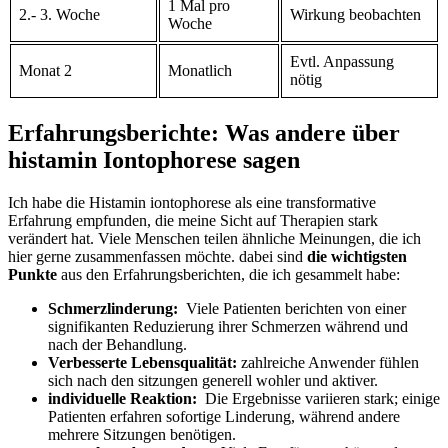
1⁤ Mal pro⁣
2.- 3. Woche
Wirkung⁣ beobachten
Woche
Evtl. ⁤Anpassung
Monat 2
Monatlich
nötig
Erfahrungsberichte: Was andere über
histamin Iontophorese sagen
Ich habe die Histamin iontophorese ​als eine ‍transformative
Erfahrung empfunden,⁤ die meine Sicht auf‌ Therapien stark
verändert hat. Viele Menschen teilen ähnliche Meinungen, die ich
hier gerne​ zusammenfassen möchte. dabei sind
die wichtigsten‍
Punkte
aus den⁤ Erfahrungsberichten, die ​ich gesammelt habe:
Schmerzlinderung:
‍ Viele Patienten berichten von einer
signifikanten Reduzierung ihrer ‌Schmerzen während und
nach der Behandlung.
Verbesserte Lebensqualität:
zahlreiche Anwender fühlen
sich nach den sitzungen generell wohler und aktiver.
individuelle Reaktion:
⁣ Die Ergebnisse ⁣variieren stark;‌ einige
Patienten⁣ erfahren sofortige ⁤Linderung, während andere​
mehrere Sitzungen benötigen.