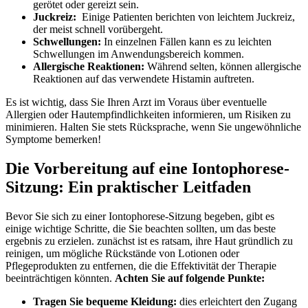
gerötet oder gereizt sein.
Juckreiz:
⁣ Einige​ Patienten berichten von​ leichtem Juckreiz,
der⁣ meist‍ schnell vorübergeht.
Schwellungen:
In einzelnen⁢ Fällen kann ​es zu leichten
Schwellungen im Anwendungsbereich kommen.
Allergische Reaktionen:
Während ‍selten,​ können allergische
Reaktionen auf das verwendete‍ Histamin auftreten.
Es ‌ist wichtig, dass Sie ⁢Ihren⁤ Arzt im⁤ Voraus über ⁣eventuelle
Allergien oder Hautempfindlichkeiten informieren, um Risiken zu
minimieren. ‌Halten Sie stets Rücksprache, wenn Sie ungewöhnliche
Symptome bemerken!
Die Vorbereitung ‍auf⁤ eine Iontophorese-
Sitzung: Ein praktischer Leitfaden
Bevor Sie sich zu⁤ einer Iontophorese-Sitzung begeben, gibt ‌es
einige wichtige Schritte, die Sie beachten ‌sollten, ⁢um das beste
ergebnis zu erzielen. zunächst ​ist es ratsam, ihre Haut ⁣gründlich zu
reinigen, um mögliche⁤ Rückstände von ‌Lotionen oder
Pflegeprodukten zu⁢ entfernen, die ‍die Effektivität der Therapie
beeinträchtigen könnten.⁤
Achten Sie auf folgende⁤ Punkte:
Tragen Sie bequeme Kleidung:
dies erleichtert‌ den ⁤Zugang