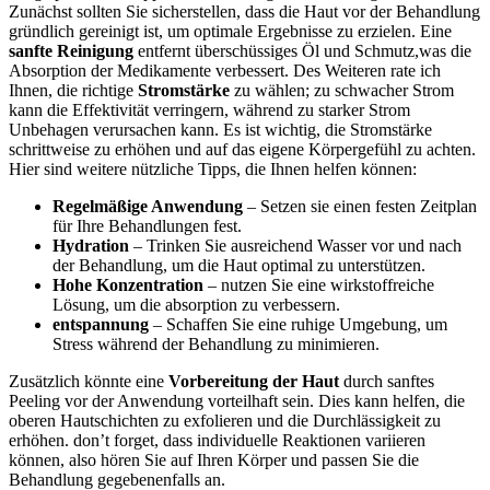
Zunächst sollten Sie sicherstellen, dass die Haut⁤ vor der Behandlung
gründlich ⁣gereinigt ist, um ⁣optimale Ergebnisse zu erzielen. Eine
sanfte‌ Reinigung
entfernt überschüssiges‌ Öl und ​Schmutz,was die
Absorption ⁤der Medikamente ‌verbessert. Des Weiteren rate ich
Ihnen, ⁤die richtige
Stromstärke
zu wählen; zu schwacher⁤ Strom
‍kann die‍ Effektivität verringern, ⁣während zu starker Strom
Unbehagen verursachen kann. ‌Es ist wichtig, die Stromstärke
‍schrittweise zu erhöhen und auf das eigene Körpergefühl​ zu ‍achten.
Hier sind weitere nützliche Tipps, die Ihnen helfen können:
Regelmäßige Anwendung
– Setzen sie einen festen Zeitplan
für Ihre Behandlungen fest.
Hydration
– Trinken Sie ausreichend Wasser vor und nach
der Behandlung, um​ die Haut optimal zu​ unterstützen.
Hohe Konzentration
– nutzen Sie eine ‌wirkstoffreiche⁤
Lösung, um⁢ die absorption⁤ zu⁣ verbessern.
entspannung
–⁤ Schaffen Sie eine ruhige Umgebung, um
Stress während der⁣ Behandlung zu minimieren.
Zusätzlich könnte eine
Vorbereitung der‌ Haut
​durch sanftes
Peeling vor der Anwendung vorteilhaft sein. Dies kann⁤ helfen,⁤ die⁢
oberen Hautschichten⁣ zu ⁤exfolieren‌ und​ die Durchlässigkeit zu
erhöhen.​ don’t ⁢forget, dass ⁢individuelle Reaktionen variieren
können, also hören Sie‍ auf ‍Ihren​ Körper und passen Sie die
Behandlung gegebenenfalls an.