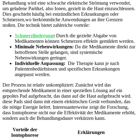
‍Behandlung wird⁢ eine schwache elektrische ​Strömung verwendet,
um ‍geladene‍ Partikel, also‌ Ionen, gezielt in die Haut ⁤einzuschleusen.
Dies geschieht häufig bei entzündlichen​ Erkrankungen oder
Schmerzen,wo herkömmliche Anwendungen an⁢ ihre Grenzen
stoßen.⁣ Die technik bietet zahlreiche vorteile:
Schmerzlinderung
:
Durch⁤ die gezielte‍ Abgabe​ von
Medikamenten können ‌Schmerzen effektiv gemildert werden.
Minimale ⁢Nebenwirkungen:
‍Da die⁢ Medikamente direkt zur
betroffenen Stelle ⁣gelangen, sind systemische
Nebenwirkungen geringer.
Individuelle Anpassung:
‌ Die Therapie kann⁢ je nach
Patientenbedürfnissen und spezifischen Erkrankungen
angepasst werden.
Der Prozess ist relativ unkompliziert: Zunächst wird das
entsprechende Medikament in einer ​speziellen​ Lösung auf ein
gepoltes Pad aufgebracht, das dann auf die Haut aufgebracht wird.
⁢diese Pads⁢ sind ​dann mit einem ⁢elektrischen Gerät verbunden, das‌
die nötige Energie liefert. Interessanterweise zeigt die Forschung,
dass ​Iontophorese ⁣nicht ⁣nur die Effektivität der​ Medikamente erhöht,
sondern auch die Behandlungsdauer verkürzen⁤ kann.
Vorteile der
Erklärungen
⁣Iontophorese