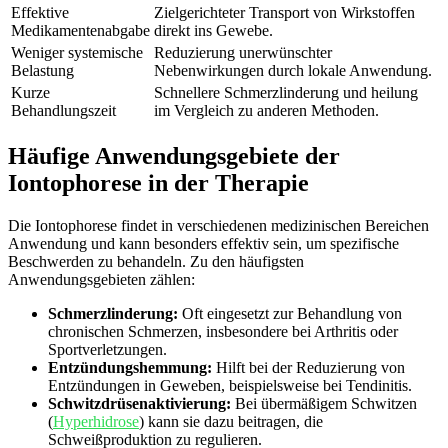
Effektive
Zielgerichteter Transport von Wirkstoffen
Medikamentenabgabe
direkt ins⁤ Gewebe.
Weniger systemische⁤
Reduzierung‌ unerwünschter
Belastung
Nebenwirkungen durch⁤ lokale Anwendung.
Kurze
Schnellere Schmerzlinderung und heilung
Behandlungszeit
im Vergleich zu anderen Methoden.
Häufige Anwendungsgebiete der
Iontophorese‍ in⁣ der Therapie
Die Iontophorese ‌findet in⁤ verschiedenen medizinischen‍ Bereichen
Anwendung und kann besonders effektiv sein, um spezifische⁣
Beschwerden zu behandeln. Zu den ⁣häufigsten
Anwendungsgebieten zählen:
Schmerzlinderung:
​Oft eingesetzt zur​ Behandlung von
‍chronischen Schmerzen,‌ insbesondere bei Arthritis oder
Sportverletzungen.
Entzündungshemmung:
Hilft bei der Reduzierung von
Entzündungen in Geweben, beispielsweise bei Tendinitis.
Schwitzdrüsenaktivierung:
Bei übermäßigem Schwitzen
(
Hyperhidrose
) kann sie dazu beitragen, die‌
Schweißproduktion zu regulieren.