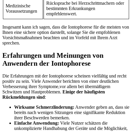
Rücksprache bei Herzschrittmachern oder
Medizinische
bestimmten Erkrankungen
Voraussetzungen
empfehlenswert.
Insgesamt kann ich ⁢sagen, dass die Iontophorese für ‍die meisten von
Ihnen ‍eine sichere option darstellt,‌ solange Sie⁣ die empfohlenen
Vorsichtsmaßnahmen beachten und‌ im Vorfeld mit Ihrem Arzt
⁢sprechen.
Erfahrungen und Meinungen von
Anwendern der Iontophorese
Die Erfahrungen mit⁢ der⁢ Iontophorese ​scheinen vielfältig und recht
positiv zu sein. ⁣Viele Anwender‍ berichten von⁢ einer deutlichen
Verbesserung ihrer‍ Symptome,vor ‍allem bei ‍übermäßigem
Schwitzen ‍und Hautproblemen.
Einige der ⁢häufigsten
Rückmeldungen sind
:
Wirksame ⁢Schmerzlinderung:
Anwender geben an, dass sie
bereits nach​ wenigen Sitzungen eine ‌signifikante ‍Reduktion
ihrer Beschwerden bemerken.
Einfache Anwendung:
Viele Nutzer schätzen die
⁤unkomplizierte Handhabung der Geräte und ⁣die Möglichkeit,