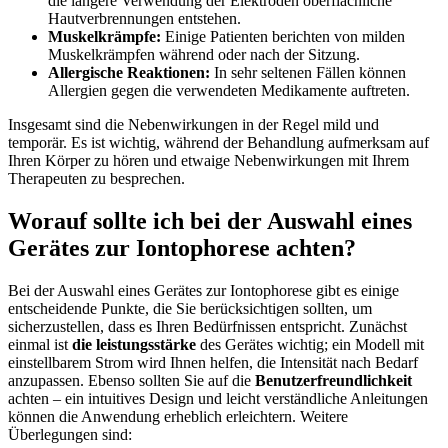
die längere ​Verwendung der⁣ Elektroden oberflächliche
Hautverbrennungen entstehen.
Muskelkrämpfe:
Einige Patienten berichten von‍ milden
Muskelkrämpfen ⁢während oder nach der Sitzung.
Allergische Reaktionen:
In⁢ sehr seltenen Fällen können
⁣Allergien gegen die verwendeten Medikamente⁢ auftreten.
Insgesamt ⁢sind die Nebenwirkungen in der Regel mild und⁣
temporär. Es ist wichtig, während der Behandlung aufmerksam auf
Ihren Körper zu hören‍ und etwaige Nebenwirkungen mit Ihrem
⁢Therapeuten zu besprechen.
Worauf sollte⁣ ich bei der Auswahl eines
Gerätes zur Iontophorese achten?
Bei der‍ Auswahl ⁢eines Gerätes zur Iontophorese gibt es ⁢einige
entscheidende Punkte, die Sie berücksichtigen sollten, um​
sicherzustellen, ‌dass es Ihren Bedürfnissen​ entspricht. Zunächst
einmal ist
die leistungsstärke
des Gerätes wichtig; ein Modell mit
einstellbarem Strom ‌wird Ihnen ⁤helfen, die Intensität nach Bedarf
‍anzupassen.​ Ebenso sollten Sie auf die
Benutzerfreundlichkeit
achten – ein ‍intuitives Design und​ leicht verständliche Anleitungen
können⁢ die Anwendung erheblich ⁢erleichtern. Weitere
Überlegungen sind: