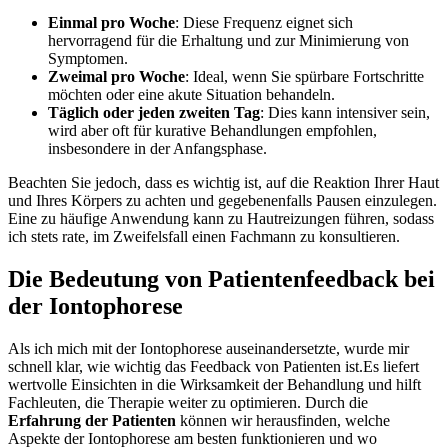
Einmal pro ​Woche
: Diese Frequenz eignet sich
hervorragend für die ⁢Erhaltung und​ zur Minimierung von
Symptomen.
Zweimal pro Woche
: Ideal, wenn ⁢Sie spürbare Fortschritte
möchten oder eine akute Situation behandeln.
Täglich oder​ jeden zweiten ⁢Tag
: ​Dies kann intensiver sein,
wird aber⁤ oft für kurative Behandlungen empfohlen,
insbesondere⁣ in der Anfangsphase.
Beachten Sie jedoch, ⁣dass‍ es⁤ wichtig ⁤ist, auf die Reaktion Ihrer ⁢Haut
und Ihres Körpers zu achten und gegebenenfalls ⁤Pausen ​einzulegen.
Eine zu häufige Anwendung kann zu Hautreizungen⁤ führen, sodass
ich stets rate, im Zweifelsfall einen Fachmann zu konsultieren.
Die Bedeutung von Patientenfeedback bei
der‍ Iontophorese
Als ich mich mit der Iontophorese auseinandersetzte, ⁢wurde mir
schnell klar,‌ wie wichtig das Feedback von⁣ Patienten ist.Es liefert
wertvolle Einsichten in die Wirksamkeit der Behandlung und ⁣hilft
Fachleuten, die Therapie weiter zu optimieren.‌ Durch die
Erfahrung der Patienten
‍können wir herausfinden, ⁢welche
Aspekte der Iontophorese am besten funktionieren und wo