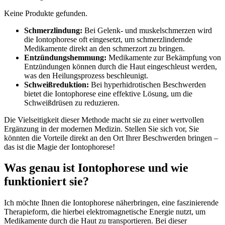
Keine Produkte gefunden.
Schmerzlindung:
Bei Gelenk- und muskelschmerzen wird
die Iontophorese ⁤oft​ eingesetzt, um‌ schmerzlindernde
Medikamente⁢ direkt an den‍ schmerzort zu​ bringen.
Entzündungshemmung:
⁤Medikamente zur​ Bekämpfung von
Entzündungen können durch die Haut ⁢eingeschleust werden,
was den Heilungsprozess beschleunigt.
Schweißreduktion:
Bei⁣ hyperhidrotischen Beschwerden
bietet ⁣die ‍Iontophorese eine⁤ effektive​ Lösung, um die
Schweißdrüsen⁣ zu reduzieren.
Die Vielseitigkeit dieser Methode macht⁣ sie zu ⁣einer wertvollen
‌Ergänzung​ in​ der modernen Medizin. Stellen Sie sich vor, Sie
könnten die Vorteile direkt an den Ort Ihrer Beschwerden bringen –
das ist die Magie der⁢ Iontophorese!
Was genau ist Iontophorese und wie
⁣funktioniert sie?
Ich möchte Ihnen die Iontophorese näherbringen, eine faszinierende
Therapieform, die ⁢hierbei elektromagnetische Energie nutzt,‌ um
Medikamente durch ⁢die‌ Haut ⁢zu transportieren. Bei dieser