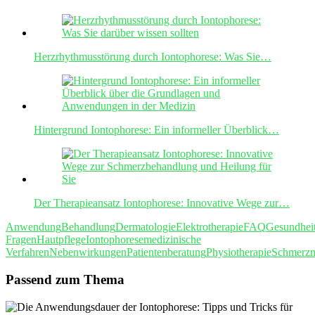
Herzrhythmusstörung durch Iontophorese: Was Sie…
Hintergrund Iontophorese: Ein informeller Überblick…
Der Therapieansatz Iontophorese: Innovative Wege zur…
Anwendung
Behandlung
Dermatologie
Elektrotherapie
FAQ
Gesundhei
Fragen
Hautpflege
Iontophorese
medizinische
Verfahren
Nebenwirkungen
Patientenberatung
Physiotherapie
Schmerz
Passend zum Thema