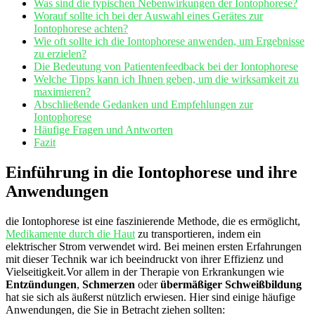
Was sind die ⁢typischen Nebenwirkungen der Iontophorese?
Worauf sollte ich bei der Auswahl eines Gerätes zur
Iontophorese achten?
Wie oft sollte ich die Iontophorese anwenden, um⁢ Ergebnisse⁤
zu erzielen?
Die Bedeutung von Patientenfeedback bei‍ der ⁤Iontophorese
Welche⁢ Tipps‌ kann ich Ihnen geben, um die wirksamkeit ⁢zu
maximieren?
Abschließende Gedanken und Empfehlungen zur
Iontophorese
Häufige Fragen und Antworten
Fazit
Einführung ‌in die Iontophorese und ‌ihre
Anwendungen
die⁤ Iontophorese ist eine‍ faszinierende ‌Methode, die es ermöglicht,
Medikamente durch die Haut
zu transportieren, indem ein
elektrischer Strom ‍verwendet wird. Bei meinen​ ersten Erfahrungen
mit ⁤dieser⁣ Technik war ich beeindruckt von ihrer Effizienz und
Vielseitigkeit.Vor ​allem in der Therapie von Erkrankungen wie
Entzündungen
,
Schmerzen
oder⁤
übermäßiger Schweißbildung
hat sie sich⁣ als äußerst nützlich erwiesen. Hier‌ sind einige häufige‍
Anwendungen, die Sie​ in ‍Betracht ziehen sollten: