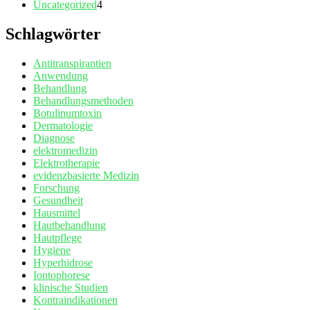
Uncategorized
4
Schlagwörter
Antitranspirantien
Anwendung
Behandlung
Behandlungsmethoden
Botulinumtoxin
Dermatologie
Diagnose
elektromedizin
Elektrotherapie
evidenzbasierte Medizin
Forschung
Gesundheit
Hausmittel
Hautbehandlung
Hautpflege
Hygiene
Hyperhidrose
Iontophorese
klinische Studien
Kontraindikationen