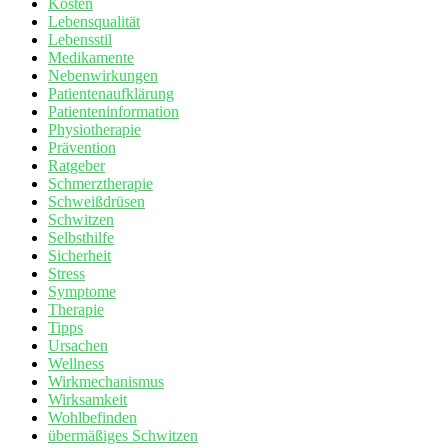
Kosten
Lebensqualität
Lebensstil
Medikamente
Nebenwirkungen
Patientenaufklärung
Patienteninformation
Physiotherapie
Prävention
Ratgeber
Schmerztherapie
Schweißdrüsen
Schwitzen
Selbsthilfe
Sicherheit
Stress
Symptome
Therapie
Tipps
Ursachen
Wellness
Wirkmechanismus
Wirksamkeit
Wohlbefinden
übermäßiges Schwitzen