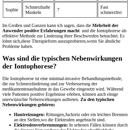
Schmerzhafte
Fast
Sophie
7
Muskeln
schmerzfrei
Im Großen und⁣ Ganzen kann ich ‍sagen, dass die
Mehrheit der
Anwender​ positive Erfahrungen ⁣macht
⁤ und die Iontophorese als
effektive Methode zur Linderung ihrer Beschwerden betrachtet. Es
‌lohnt​ sich,diese Therapieform auszuprobieren,wenn Sie ähnliche‍
Probleme haben.
Was sind die typischen‍ Nebenwirkungen
der Iontophorese?
Die Iontophorese⁣ ist eine minimal-invasive Behandlungsmethode,
die⁣ zur Schmerzlinderung und zur Verbesserung der
medikamentenaufnahme in das Gewebe eingesetzt wird. Während
viele Patienten positive Ergebnisse‌ erleben, ​können auch einige
unerwünschte ‍Nebenwirkungen auftreten.
Zu den typischen
⁢Nebenwirkungen gehören:
Hautreizungen:
Rötungen,Juckreiz oder ein leichtes Brennen
an den‌ Stellen,wo ⁢die Elektroden‍ angebracht sind.
Elektrodenverbrennungen:
In seltenen Fällen können durch