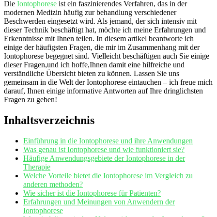
Die
Iontophorese
ist⁤ ein faszinierendes⁢ Verfahren, das in‍ der
modernen Medizin häufig‍ zur‍ behandlung verschiedener
Beschwerden eingesetzt⁤ wird. Als jemand, der sich intensiv mit
‌dieser Technik beschäftigt hat, möchte ⁤ich meine Erfahrungen und
⁢Erkenntnisse mit Ihnen teilen. ⁣In diesem ⁢artikel beantworte ich
einige der häufigsten​ Fragen, ‌die mir ⁢im Zusammenhang mit der
Iontophorese begegnet sind.‌ Vielleicht beschäftigen auch Sie einige
dieser Fragen,und ich hoffe,Ihnen⁢ damit eine hilfreiche und
verständliche Übersicht bieten‍ zu können. Lassen⁤ Sie uns
gemeinsam in die Welt der ⁤Iontophorese eintauchen – ich freue mich​
darauf, Ihnen einige informative Antworten auf⁢ Ihre dringlichsten
Fragen zu‍ geben!
Inhaltsverzeichnis
Einführung⁤ in die Iontophorese und ihre Anwendungen
Was⁣ genau ist Iontophorese‌ und wie‌ funktioniert sie?
Häufige Anwendungsgebiete der Iontophorese in der
‍Therapie
Welche ⁢Vorteile bietet‍ die Iontophorese im ‍Vergleich zu​
anderen methoden?
Wie sicher ist ⁣die Iontophorese für Patienten?
Erfahrungen und Meinungen von Anwendern der‍
Iontophorese