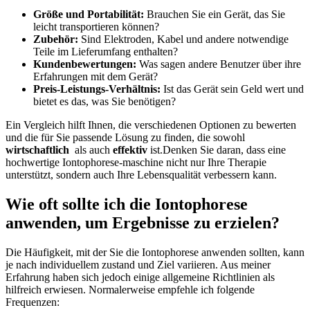
Größe und ⁤Portabilität:
Brauchen ⁣Sie ein Gerät,​ das Sie
leicht transportieren können?
Zubehör:
Sind Elektroden, Kabel ⁤und andere notwendige
Teile ‌im Lieferumfang enthalten?
Kundenbewertungen:
Was⁣ sagen andere Benutzer über ⁤ihre
Erfahrungen mit dem Gerät?
Preis-Leistungs-Verhältnis:
Ist das Gerät sein Geld⁢ wert​ und
bietet es das,‍ was ‍Sie benötigen?
Ein Vergleich hilft Ihnen, die‍ verschiedenen Optionen ⁣zu bewerten‌
und die für Sie passende Lösung‌ zu finden, die sowohl
wirtschaftlich
⁤ als auch
effektiv
ist.Denken Sie daran, dass ⁤eine
hochwertige⁢ Iontophorese-maschine nicht nur Ihre Therapie
unterstützt, sondern auch Ihre Lebensqualität ⁣verbessern kann.
Wie oft sollte ich die Iontophorese
anwenden, um Ergebnisse zu erzielen?
Die Häufigkeit, mit ⁣der Sie‍ die ⁣Iontophorese⁣ anwenden sollten, kann
je nach ‌individuellem zustand und‍ Ziel variieren. Aus meiner
Erfahrung haben​ sich jedoch einige‍ allgemeine Richtlinien als
hilfreich erwiesen. Normalerweise empfehle ich folgende
Frequenzen: