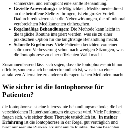
schmerzfrei und ermöglicht ​eine ‍sanfte Behandlung.
Gezielte Anwendung:
​die Möglichkeit, Medikamente direkt
an die betroffene‍ Stelle zu bringen, ist ein großer Vorteil. ​
Dadurch​ reduzieren sich die Nebenwirkungen, die oft​ mit oral
verabreichten Medikamenten einhergehen.
Regelmäßige Behandlungen:
Die Methode kann ⁣leicht⁢ in
die tägliche Routine integriert‌ werden, ​was⁣ sie zu einer
praktischen Option für ​die langfristige Behandlung⁢ macht.
Schnelle Ergebnisse:
Viele ⁤Patienten berichten von einer⁢
spürbaren Verbesserung schon nach‍ wenigen‌ Sitzungen, was
⁣die Iontophorese zu einer​ effizienten⁤ Wahl‍ macht.
Zusammenfassend lässt ​sich sagen, dass die Iontophorese nicht nur
effektiv, sondern auch benutzerfreundlich ist, was sie zu einer
attraktiven Alternative zu anderen therapeutischen Methoden macht.
Wie sicher ist die Iontophorese ⁢für
Patienten?
die Iontophorese ist eine interessante‍ behandlungsmethode, ‍die bei
verschiedenen ‌Hauterkrankungen eingesetzt wird. Viele Patienten
fragen sich, wie sicher diese⁤ Therapie tatsächlich ‌ist. ‍
In meiner⁣
Erfahrung
ist ‌die ⁢Iontophorese in⁣ der Regel gut ‍verträglich und
birgt nur wenige Risiken. Es gibt ⁢einige Punkte, ​die Sie⁣ beachten