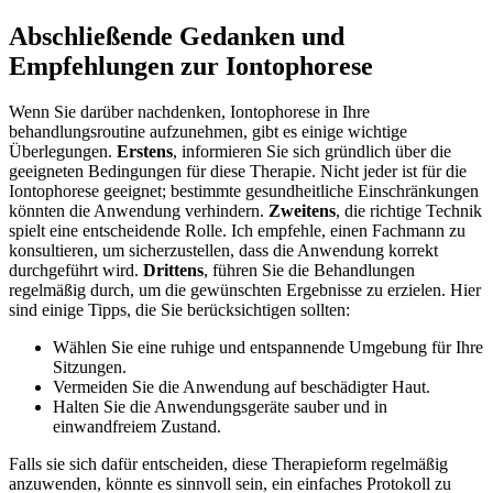
Abschließende​ Gedanken​ und
Empfehlungen zur Iontophorese
Wenn Sie darüber nachdenken, Iontophorese in ⁢Ihre​
behandlungsroutine ⁤aufzunehmen, gibt es einige wichtige
‌Überlegungen.
Erstens
, informieren Sie sich gründlich über ⁤die
⁤geeigneten Bedingungen‍ für diese ‍Therapie. Nicht‍ jeder ist für die
Iontophorese ​geeignet; bestimmte gesundheitliche Einschränkungen
⁢könnten die Anwendung verhindern.
Zweitens
, die richtige Technik⁢
spielt eine ⁣entscheidende​ Rolle. Ich empfehle, einen Fachmann‍ zu
konsultieren, um​ sicherzustellen, dass ⁢die‍ Anwendung korrekt
durchgeführt wird.
Drittens
, führen⁤ Sie die Behandlungen⁣
regelmäßig durch,⁣ um​ die gewünschten Ergebnisse zu⁢ erzielen. Hier
sind einige Tipps, die Sie berücksichtigen sollten:
Wählen Sie eine ruhige und entspannende Umgebung für Ihre
Sitzungen.
Vermeiden ​Sie die Anwendung auf⁣ beschädigter Haut.
Halten ​Sie die Anwendungsgeräte sauber⁣ und in
einwandfreiem Zustand.
Falls sie sich dafür entscheiden, ⁤diese Therapieform regelmäßig
anzuwenden, könnte es sinnvoll sein, ein einfaches Protokoll zu