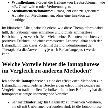
Wundheilung:
Fördert die Heilung von ‌Hautproblemen, wie
z.B. Geschwüren oder Verbrennungen.
Medikamenteneinnahme:
Ermöglicht⁣ eine zielgerichtete
Abgabe von Medikamenten, ohne eine Injektion zu
benötigen.
Im klinischen Alltag habe ich erlebt, wie ⁢diese Therapieform dabei
hilft, den Patienten ⁢eine schnellere ‍und oftmals schmerzlose
Erleichterung zu verschaffen. Viele⁤ meiner ‍Patienten berichten von
positiven Effekten⁤ und einer verbesserten Lebensqualität nach der
Behandlung. Ein klarer Vorteil ist ‌die Individualisierung der
Therapie, da die ‌Anwendung je ⁣nach Bedarf angepasst⁣ werden
kann.
Welche Vorteile bietet die Iontophorese
‌im Vergleich zu anderen‌ Methoden?
Ich habe die
Iontophorese
als eine der effektivsten Methoden zur
⁣Behandlung verschiedener Beschwerden erlebt, insbesondere im
Vergleich zu traditionellen Techniken.‍ In meiner Erfahrung⁢ hat die
Iontophorese ⁤einige überzeugende Vorteile:
Schmerzlinderung:
Im ‌Gegensatz zu invasiven Verfahren,
die⁤ oft ⁢mit Unbehagen verbunden sind, ⁣ist die ​Iontophorese‌