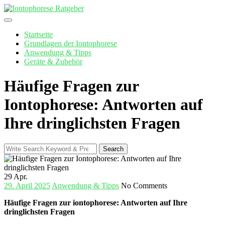
Skip
to
content
Startseite
Grundlagen der Iontophorese
Anwendung & Tipps
Geräte & Zubehör
Häufige Fragen zur
Iontophorese: Antworten auf
Ihre dringlichsten Fragen
Search
Search
for:
29
Apr.
29. April 2025
Anwendung & Tipps
No Comments
Häufige Fragen zur⁣ iontophorese: Antworten auf Ihre
dringlichsten Fragen