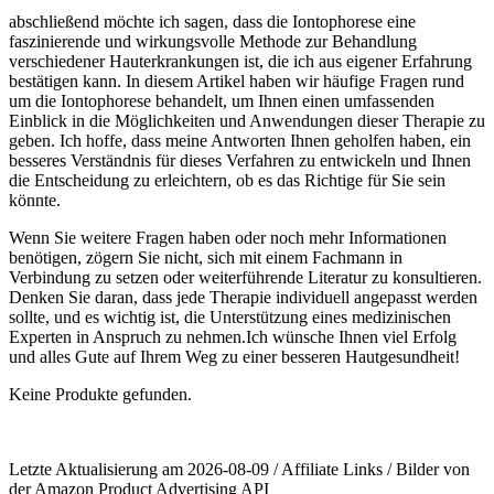
abschließend möchte ich sagen, dass ⁤die Iontophorese eine
faszinierende und wirkungsvolle‍ Methode zur Behandlung
verschiedener⁤ Hauterkrankungen ist, die ich aus eigener Erfahrung ​
bestätigen kann. In diesem Artikel haben wir häufige⁤ Fragen rund‌
um⁢ die Iontophorese ⁣behandelt, um Ihnen⁢ einen umfassenden
Einblick in ⁤die Möglichkeiten und Anwendungen dieser Therapie zu
geben.⁢ Ich hoffe, dass ⁤meine ‍Antworten Ihnen ⁢geholfen haben, ein
besseres Verständnis für dieses ⁢Verfahren zu​ entwickeln und Ihnen
die Entscheidung zu⁤ erleichtern, ob⁤ es das Richtige für Sie sein
könnte.
Wenn Sie‌ weitere Fragen haben oder noch‌ mehr ⁣Informationen
benötigen, zögern Sie nicht, sich⁤ mit einem Fachmann in
Verbindung zu setzen oder weiterführende Literatur ‍zu konsultieren.
Denken Sie daran, dass jede Therapie ⁣individuell angepasst werden
sollte, und es wichtig ist, die Unterstützung eines medizinischen
Experten in Anspruch zu nehmen.Ich wünsche Ihnen viel Erfolg
und alles‌ Gute auf Ihrem Weg zu ⁣einer besseren Hautgesundheit!
Keine Produkte gefunden.
Letzte Aktualisierung am 2026-08-09 / Affiliate Links / Bilder von
der Amazon Product Advertising API