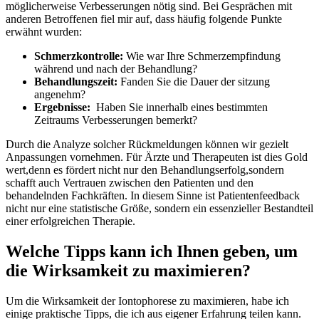
möglicherweise Verbesserungen nötig sind. ‌Bei Gesprächen⁣ mit
‍anderen ‌Betroffenen fiel mir auf, dass häufig folgende Punkte⁤
erwähnt wurden:
Schmerzkontrolle:
⁣Wie​ war Ihre Schmerzempfindung
⁣während und nach ⁢der​ Behandlung?
Behandlungszeit:
Fanden Sie die Dauer der sitzung
angenehm?
Ergebnisse:
⁢ Haben Sie innerhalb eines bestimmten
Zeitraums Verbesserungen bemerkt?
Durch die Analyze solcher Rückmeldungen können‍ wir gezielt
Anpassungen vornehmen. Für Ärzte und Therapeuten ist dies Gold
wert,denn ‍es fördert⁤ nicht‍ nur ⁤den ⁣Behandlungserfolg,sondern
schafft auch Vertrauen zwischen ‍den⁢ Patienten und den
behandelnden Fachkräften. In ⁢diesem ⁣Sinne⁤ ist Patientenfeedback
nicht nur ⁤eine statistische​ Größe,‌ sondern ⁢ein essenzieller Bestandteil
einer erfolgreichen Therapie.
Welche Tipps kann‍ ich Ihnen geben, um
die Wirksamkeit zu maximieren?
Um ​die Wirksamkeit der‍ Iontophorese ⁤zu maximieren, habe ich
einige⁢ praktische Tipps, die ich aus eigener ‍Erfahrung teilen‌ kann.