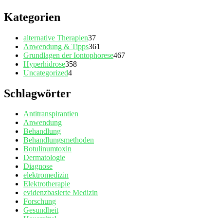
Kategorien
alternative Therapien
37
Anwendung & Tipps
361
Grundlagen der Iontophorese
467
Hyperhidrose
358
Uncategorized
4
Schlagwörter
Antitranspirantien
Anwendung
Behandlung
Behandlungsmethoden
Botulinumtoxin
Dermatologie
Diagnose
elektromedizin
Elektrotherapie
evidenzbasierte Medizin
Forschung
Gesundheit