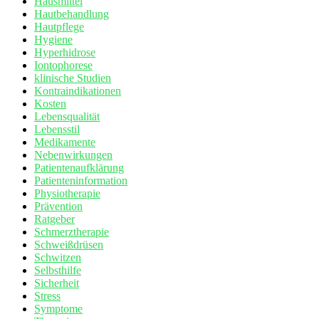
Hausmittel
Hautbehandlung
Hautpflege
Hygiene
Hyperhidrose
Iontophorese
klinische Studien
Kontraindikationen
Kosten
Lebensqualität
Lebensstil
Medikamente
Nebenwirkungen
Patientenaufklärung
Patienteninformation
Physiotherapie
Prävention
Ratgeber
Schmerztherapie
Schweißdrüsen
Schwitzen
Selbsthilfe
Sicherheit
Stress
Symptome