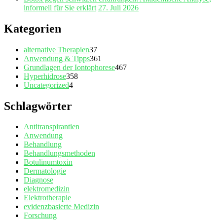
informell für Sie erklärt
27. Juli 2026
Kategorien
alternative Therapien
37
Anwendung & Tipps
361
Grundlagen der Iontophorese
467
Hyperhidrose
358
Uncategorized
4
Schlagwörter
Antitranspirantien
Anwendung
Behandlung
Behandlungsmethoden
Botulinumtoxin
Dermatologie
Diagnose
elektromedizin
Elektrotherapie
evidenzbasierte Medizin
Forschung