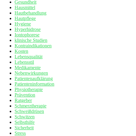
Gesundheit
Hausmittel
Hautbehandlung
Hautpflege
Hygiene
Hyperhidrose
Iontophorese
klinische Studien
Kontraindikationen
Kosten
Lebensqualität
Lebensstil
Medikamente
Nebenwirkungen
Patientenaufklärung
Patienteninformation
Physiotherapie
Prävention
Ratgeber
Schmerztherapie
Schweißdrüsen
Schwitzen
Selbsthilfe
Sicherheit
Stress