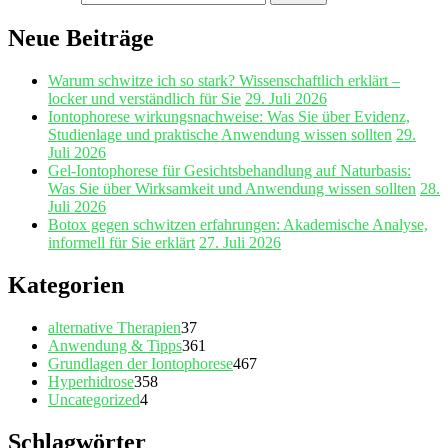
Neue Beiträge
Warum schwitze ich so stark? Wissenschaftlich erklärt –
locker und verständlich für Sie
29. Juli 2026
Iontophorese wirkungsnachweise: Was Sie über Evidenz,
Studienlage und praktische Anwendung wissen sollten
29.
Juli 2026
Gel‑Iontophorese für Gesichtsbehandlung auf Naturbasis:
Was Sie über Wirksamkeit und Anwendung wissen sollten
28.
Juli 2026
Botox gegen schwitzen erfahrungen: Akademische Analyse,
informell für Sie erklärt
27. Juli 2026
Kategorien
alternative Therapien
37
Anwendung & Tipps
361
Grundlagen der Iontophorese
467
Hyperhidrose
358
Uncategorized
4
Schlagwörter