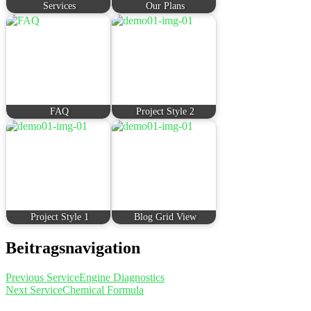
Services
Our Plans
FAQ
Project Style 2
Project Style 1
Blog Grid View
Beitragsnavigation
Previous Service
Engine Diagnostics
Next Service
Chemical Formula