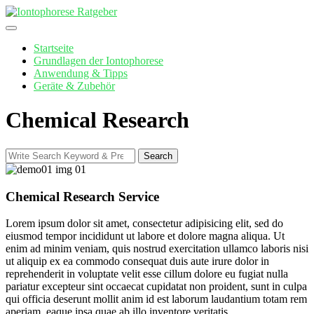
Skip
to
content
Startseite
Grundlagen der Iontophorese
Anwendung & Tipps
Geräte & Zubehör
Chemical Research
Search
Search
for:
Chemical Research Service
Lorem ipsum dolor sit amet, consectetur adipisicing elit, sed do
eiusmod tempor incididunt ut labore et dolore magna aliqua. Ut
enim ad minim veniam, quis nostrud exercitation ullamco laboris nisi
ut aliquip ex ea commodo consequat duis aute irure dolor in
reprehenderit in voluptate velit esse cillum dolore eu fugiat nulla
pariatur excepteur sint occaecat cupidatat non proident, sunt in culpa
qui officia deserunt mollit anim id est laborum laudantium totam rem
aperiam, eaque ipsa quae ab illo inventore veritatis.