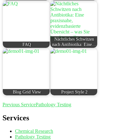
Nächtliches Schwitzen
FAQ
nach Antibiotika: Eine…
Blog Grid View
Project Style 2
Beitragsnavigation
Previous Service
Pathology Testing
Services
Chemical Research
Pathology Testing