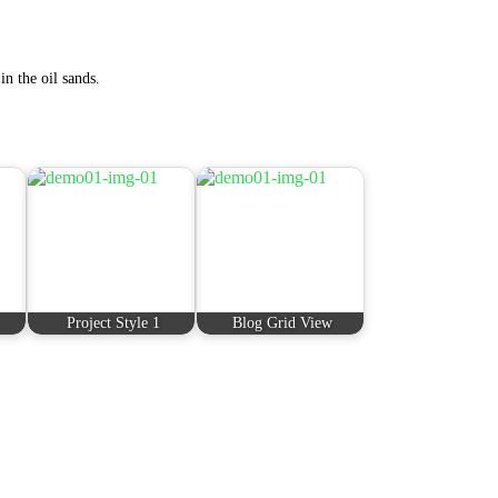
in the oil sands.
Project Style 1
Blog Grid View