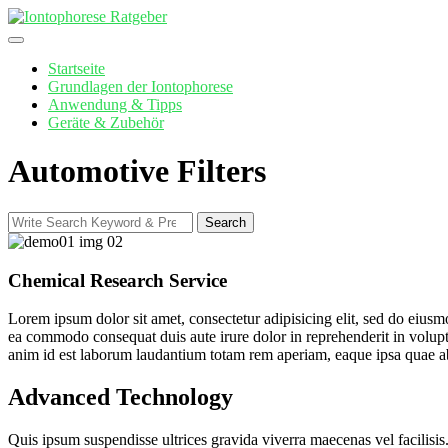
Skip
to
content
Startseite
Grundlagen der Iontophorese
Anwendung & Tipps
Geräte & Zubehör
Automotive Filters
Search
Search
for:
Chemical Research Service
Lorem ipsum dolor sit amet, consectetur adipisicing elit, sed do eiusm
ea commodo consequat duis aute irure dolor in reprehenderit in voluptat
anim id est laborum laudantium totam rem aperiam, eaque ipsa quae ab i
Advanced Technology
Quis ipsum suspendisse ultrices gravida viverra maecenas vel facilisis