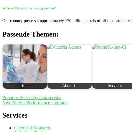
What will laboratory testing cost me?
Our country possesses approximately 170 billion barrels of oil that can be rec
Passende Themen:
Home
About Us
Services
Beitragsnavigation
Previous Service
System service
Next Service
Performance Upgrade
Services
Chemical Research