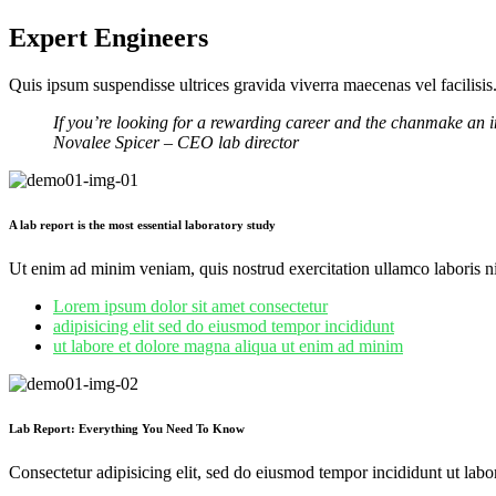
Expert Engineers
Quis ipsum suspendisse ultrices gravida viverra maecenas vel facilisis
If you’re looking for a rewarding career and the chanmake an i
Novalee Spicer
– CEO lab director
A lab report is the most essential laboratory study
Ut enim ad minim veniam, quis nostrud exercitation ullamco laboris n
Lorem ipsum dolor sit amet consectetur
adipisicing elit sed do eiusmod tempor incididunt
ut labore et dolore magna aliqua ut enim ad minim
Lab Report: Everything You Need To Know
Consectetur adipisicing elit, sed do eiusmod tempor incididunt ut labor