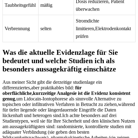
Dosis ‌reduzieren, Patient
Taubheitsgefühl
mäßig
überwachen
Stromdichte
Verbrennung
selten
limitieren,Elektrodenkontakt
⁤prüfen
Was‍ die aktuelle Evidenzlage​ für‍ Sie
bedeutet und welche Studien ich ⁢als
besonders aussagekräftig einschätze
Aus ​meiner Sicht gibt die derzeitige studienlage ein‍
differenziertes,aber ⁢praktikables bild:
für
oberflächliche,kurzzeitige Analgesie ist die Evidenz⁤ konsistent
genug
,um Lidocain‑Iontophorese ⁤als sinnvolle Alternative zu
topischen oder infiltrativen Verfahren in Betracht ​zu⁣ ziehen,während
für ⁢tiefer liegende oder längerdauernde Eingriffe die Daten‌
lückenhaft und heterogen sind.Ich achte besonders auf drei
⁢Studientypen, weil sie für Ihre Sicherheit und den klinischen Nutzen
am aussagekräftigsten‌ sind:⁢ randomisierte, kontrollierte studien mit
adäquater⁣ Verblindung (sie geben den besten
Wirksamkeitsnachweis), pharmakokinetische Arbeiten ​(sie zeigen,