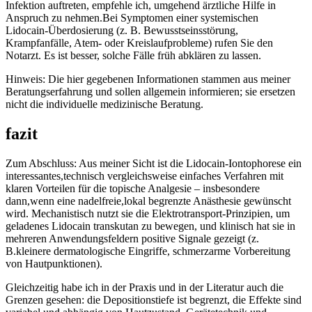
Infektion auftreten, ⁢empfehle ich, umgehend ärztliche Hilfe in⁤
Anspruch zu nehmen.Bei ‍Symptomen einer⁤ systemischen
Lidocain‑Überdosierung⁣ (z. B. Bewusstseinsstörung, ​
Krampfanfälle, Atem‑ oder Kreislaufprobleme) ​rufen Sie den
Notarzt. Es ⁣ist besser, solche Fälle⁣ früh abklären ‌zu lassen.
Hinweis: Die hier gegebenen ‌Informationen ​stammen aus meiner
Beratungserfahrung und sollen allgemein ‌informieren;‌ sie ​ersetzen
nicht die individuelle medizinische Beratung.
fazit
Zum Abschluss:​ Aus meiner Sicht ist die Lidocain‑Iontophorese ein
interessantes,technisch vergleichsweise einfaches Verfahren mit
klaren Vorteilen für die topische Analgesie – insbesondere
dann,wenn⁢ eine ⁣nadelfreie,lokal begrenzte Anästhesie gewünscht
wird. Mechanistisch nutzt sie die⁤ Elektrotransport‑Prinzipien, um
‌geladenes Lidocain⁤ transkutan zu bewegen, und klinisch hat sie in
mehreren Anwendungsfeldern positive Signale gezeigt (z.
B.kleinere dermatologische‌ Eingriffe, schmerzarme⁢ Vorbereitung ​
von Hautpunktionen).
Gleichzeitig habe ‍ich ‍in der Praxis und⁢ in der⁢ Literatur⁣ auch die
Grenzen gesehen: die Depositionstiefe ist begrenzt, die Effekte⁤ sind