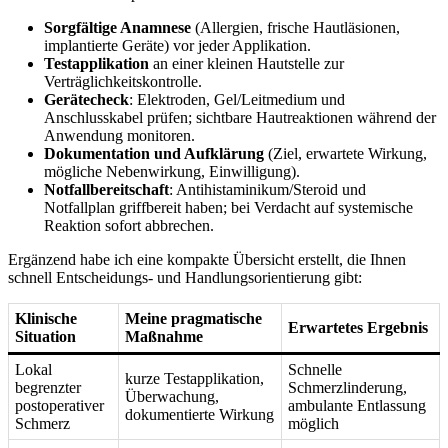
Sorgfältige Anamnese
(Allergien,⁤ frische Hautläsionen,
implantierte Geräte) vor jeder Applikation.
Testapplikation
an einer kleinen⁢ Hautstelle zur
Verträglichkeitskontrolle.
Gerätecheck
: Elektroden,⁢ Gel/Leitmedium ⁣und
Anschlusskabel⁤ prüfen; ⁣sichtbare Hautreaktionen während der
Anwendung monitoren.
Dokumentation und Aufklärung
(Ziel, erwartete⁤ Wirkung,
mögliche ⁤Nebenwirkung, Einwilligung).
Notfallbereitschaft
: Antihistaminikum/Steroid und
Notfallplan griffbereit haben; bei ‍Verdacht auf systemische
Reaktion sofort abbrechen.
​Ergänzend habe ich eine kompakte Übersicht ‍erstellt,​ die Ihnen
schnell Entscheidungs‑ und ‌Handlungsorientierung ‍gibt:
Klinische
Meine pragmatische
Erwartetes​ Ergebnis
Situation
Maßnahme
Lokal⁤
Schnelle
kurze Testapplikation,
begrenzter ​
Schmerzlinderung,
Überwachung,‌
postoperativer
ambulante Entlassung⁤
dokumentierte Wirkung
Schmerz
möglich