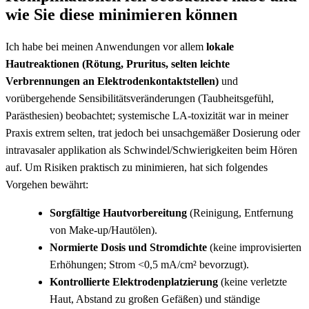
wie Sie diese minimieren können
Ich habe bei ​meinen Anwendungen vor allem
lokale
‍Hautreaktionen​ (Rötung, Pruritus, ​selten leichte
Verbrennungen an‌ Elektrodenkontaktstellen)
und
‌vorübergehende Sensibilitätsveränderungen (Taubheitsgefühl,
Parästhesien) beobachtet; systemische ​LA‑toxizität war in meiner
Praxis⁣ extrem selten, trat jedoch bei ‌unsachgemäßer‌ Dosierung oder
intravasaler applikation‍ als ⁢Schwindel/Schwierigkeiten beim ​Hören
auf. Um Risiken praktisch zu minimieren, hat sich folgendes
Vorgehen ⁣bewährt:⁣
Sorgfältige Hautvorbereitung
(Reinigung, Entfernung⁣
von Make‑up/Hautölen).
Normierte Dosis ‌und Stromdichte
(keine improvisierten
Erhöhungen; ⁢Strom <0,5 mA/cm² bevorzugt).
Kontrollierte Elektrodenplatzierung
(keine verletzte
Haut, Abstand zu großen Gefäßen) und ständige