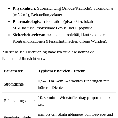
Physikalisch:
Stromrichtung (Anode/Kathode), Stromdichte
(mA/cm²), Behandlungsdauer.
Pharmakologisch:
Ionisation (pKa ~7,9), lokale
pH‑Einflüsse,⁤ molekulare Größe und Lipophilie.
Sicherheitsrelevantes:
⁤ lokale Toxizität, Hautreaktionen,
Kontraindikationen (Herzschrittmacher, offene ​Wunden).
Zur schnellen Orientierung habe ich oft diese kompakte
Parameter‑Übersicht verwendet:
Parameter
Typischer Bereich / Effekt
0,5-2,0 mA/cm² – erhöhtes Eindringen mit
Stromdichte
höherer Dichte
10-30‍ min – Wirkstoffeintrag proportional zur
Behandlungsdauer
zeit
mm‑bis ⁣cm‑Skala abhängig von Gewebe und
Penetrationstiefe