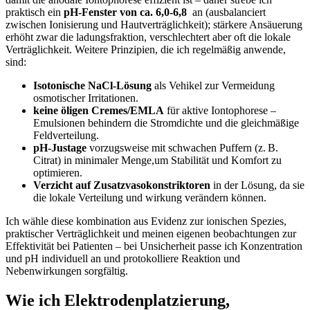
praktisch ein
pH‑Fenster von ca. 6,0-6,8
​ an (ausbalanciert
zwischen Ionisierung und Hautverträglichkeit); stärkere Ansäuerung
erhöht zwar‍ die ladungsfraktion, verschlechtert aber oft die lokale
Verträglichkeit. Weitere Prinzipien, die ⁣ich regelmäßig anwende,
sind:‍
Isotonische NaCl‑Lösung
als⁣ Vehikel zur Vermeidung
osmotischer Irritationen.
keine öligen Cremes/EMLA
für aktive Iontophorese –
Emulsionen behindern die Stromdichte und die gleichmäßige
Feldverteilung.
pH‑Justage
vorzugsweise mit schwachen Puffern (z. B.
Citrat) ⁤in minimaler Menge,um Stabilität ‌und Komfort zu
optimieren.
Verzicht auf Zusatzvasokonstriktoren
in ​der Lösung,⁣ da sie⁤
die lokale ⁤Verteilung und‍ wirkung verändern können.
Ich wähle diese kombination ⁣aus Evidenz ‌zur ⁢ionischen Spezies,
praktischer Verträglichkeit und meinen eigenen beobachtungen zur
Effektivität bei Patienten – bei Unsicherheit passe ich Konzentration
und ‍pH individuell an und protokolliere ‌Reaktion und
Nebenwirkungen sorgfältig.
Wie ich Elektrodenplatzierung,