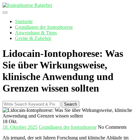
Skip
to
content
Startseite
Grundlagen der Iontophorese
Anwendung & Tipps
Geräte & Zubehör
Lidocain‑Iontophorese: Was
Sie über Wirkungsweise,
klinische Anwendung und
Grenzen wissen sollten
Search
Search
for:
18
Okt.
18. Oktober 2025
Grundlagen der Iontophorese
No Comments
Als jemand, der seit Jahren Forschung und klinische Abläufe im