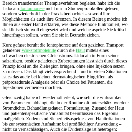
Bereich transdermaler Therapieverfahren‍ begleitet, habe​ ich die
Lidocain‑
Iontophorese
nicht nur in ⁤Studienprotokollen ⁤gelesen,
sondern wiederholt in ‍der‌ Praxis ⁣beobachtet‌ – sowohl ihre
Möglichkeiten als auch ⁤ihre Grenzen. In diesem Beitrag möchte ich
Ihnen aus erster‌ Hand erklären, wie diese Methode funktioniert, wo
sie klinisch sinnvoll eingesetzt wird und welche aspekte Sie kritisch
hinterfragen sollten, wenn Sie sie in Betracht ⁢ziehen.
Kurz gefasst beruht die Iontophorese auf dem gezielten Transport
geladener
Wirkstoffmoleküle
durch die
Haut
mittels⁣ eines
⁢schwachen elektrischen Gleichstroms. Lidocain in Form seiner
salzartigen, positiv ⁢geladenen​ Zubereitungen lässt sich durch dieses⁣
Prinzip lokal an die Zielregion bringen, ohne eine Injektion setzen
zu müssen. Das klingt vielversprechend – und ⁤in vielen Situationen
ist es ‍das​ auch: bei kleinen dermatologischen Eingriffen, ‍als
präprozedurale⁣ Analgesie oder als ⁣Choice bei⁤ Patienten, die
Injektionen ​vermeiden möchten.
Gleichzeitig‍ habe ich wiederholt erlebt, wie⁣ sehr die wirksamkeit
von Parametern⁢ abhängt, die in‍ der Routine oft unterschätzt werden:
Stromdichte, ‍Behandlungsdauer, Formulierung, Zustand der Haut
und patientenspezifische Variabilität beeinflussen das Ergebnis
maßgeblich. Zudem ‍sind ⁢Sicherheitsaspekte ​- von ⁢Hautirritationen
bis ‌zur systemischen ‌Aufnahme‍ bei großflächiger Anwendung –
nicht zu vernachlässigen. Auch die Evidenzlage ist heterogen: