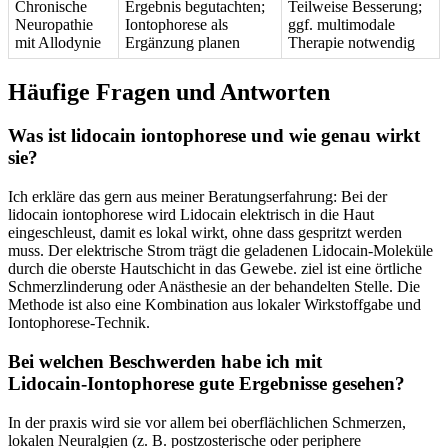
Chronische
Ergebnis begutachten;
Teilweise Besserung;⁤
Neuropathie
Iontophorese als
ggf. multimodale
mit ⁣Allodynie
Ergänzung planen
Therapie notwendig
Häufige Fragen und ⁣Antworten
Was ist lidocain iontophorese und wie genau wirkt
sie?
Ich erkläre das gern aus ‌meiner Beratungserfahrung: Bei der
lidocain iontophorese wird Lidocain elektrisch in die Haut
eingeschleust, damit‍ es lokal wirkt, ohne ⁤dass gespritzt werden
muss. Der elektrische ⁣Strom ⁢trägt die ‌geladenen Lidocain‑Moleküle
durch die oberste Hautschicht in ‍das Gewebe. ⁤ziel ist⁢ eine örtliche
Schmerzlinderung ‌oder Anästhesie an der behandelten Stelle. Die‌
Methode ist ​also eine Kombination aus lokaler Wirkstoffgabe⁤ und
Iontophorese‑Technik.
Bei welchen Beschwerden habe ⁢ich mit
Lidocain‑Iontophorese ⁢gute Ergebnisse gesehen?
In der praxis wird sie vor allem ​bei oberflächlichen ⁤Schmerzen,
lokalen Neuralgien (z.⁣ B. postzosterische oder periphere