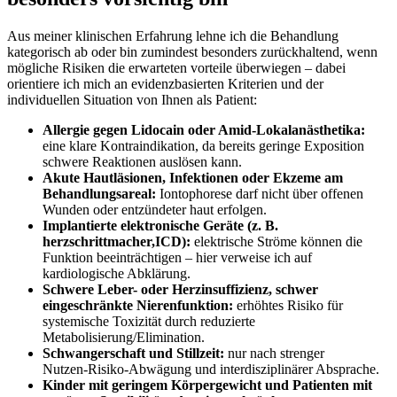
Aus meiner klinischen Erfahrung lehne ich die Behandlung
kategorisch​ ab oder bin zumindest besonders zurückhaltend, wenn
mögliche Risiken die erwarteten vorteile überwiegen – dabei
‍orientiere ich mich an evidenzbasierten Kriterien und der
individuellen Situation von⁢ Ihnen als Patient:​
Allergie gegen Lidocain oder Amid‑Lokalanästhetika:
eine klare‌ Kontraindikation,‍ da bereits ⁤geringe Exposition
schwere Reaktionen auslösen kann.
Akute Hautläsionen, Infektionen⁢ oder Ekzeme am
Behandlungsareal:
Iontophorese​ darf nicht über offenen‌
Wunden ‍oder​ entzündeter haut erfolgen.
Implantierte‍ elektronische Geräte (z. B.
herzschrittmacher,ICD):
elektrische Ströme ​können ​die
Funktion beeinträchtigen‌ – hier verweise ich auf
kardiologische ⁣Abklärung.
Schwere Leber- ⁤oder‌ Herzinsuffizienz, schwer
eingeschränkte Nierenfunktion:
erhöhtes‍ Risiko für
systemische⁣ Toxizität durch reduzierte ​
Metabolisierung/Elimination.
Schwangerschaft und Stillzeit:
nur nach strenger
Nutzen‑Risiko‑Abwägung und interdisziplinärer Absprache.
Kinder mit geringem Körpergewicht​ und Patienten mit