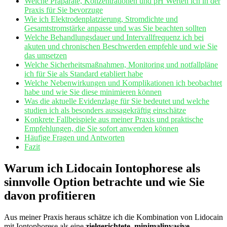
Welche ⁤Präparate, Konzentrationen und pH Werten ich in der
Praxis für Sie bevorzuge
Wie ich Elektrodenplatzierung,⁤ Stromdichte und
Gesamtstromstärke anpasse und was Sie ‌beachten sollten
Welche Behandlungsdauer ‌und ‌Intervallfrequenz ich bei
akuten und chronischen Beschwerden empfehle⁢ und wie Sie
das umsetzen
Welche Sicherheitsmaßnahmen, Monitoring und notfallpläne
ich für Sie als Standard etabliert habe
Welche ‌Nebenwirkungen und Komplikationen ich beobachtet
habe und wie Sie diese ⁢minimieren können
Was die aktuelle Evidenzlage für Sie bedeutet und welche
studien ich als besonders aussagekräftig einschätze
Konkrete Fallbeispiele aus meiner⁤ Praxis und⁣ praktische
Empfehlungen, die Sie sofort anwenden können
Häufige Fragen und Antworten
Fazit
Warum ich ⁤Lidocain Iontophorese als
⁣sinnvolle‌ Option betrachte und wie Sie
‌davon profitieren
Aus​ meiner Praxis⁢ heraus schätze ich die Kombination⁢ von Lidocain
mit Iontophorese als⁣ eine
zielgerichtete, minimalinvasive