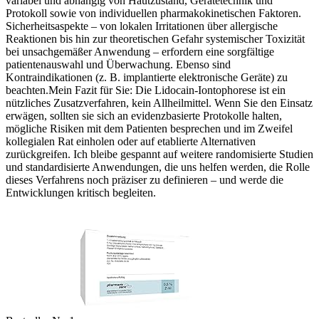
variabel und abhängig ‍von Hautzustand, ‍Gerätetechnik und
Protokoll sowie von individuellen pharmakokinetischen Faktoren.
Sicherheitsaspekte – von lokalen Irritationen über allergische
Reaktionen bis hin zur ‌theoretischen Gefahr systemischer Toxizität
bei unsachgemäßer Anwendung – erfordern ‍eine sorgfältige
patientenauswahl und Überwachung. Ebenso sind
Kontraindikationen (z. B. ‌implantierte elektronische⁣ Geräte) zu
beachten.Mein Fazit für Sie: Die Lidocain‑Iontophorese ist ein
nützliches Zusatzverfahren, kein Allheilmittel. Wenn ⁣Sie den Einsatz
erwägen, sollten ​sie sich an evidenzbasierte Protokolle ‍halten,
mögliche Risiken mit dem⁣ Patienten besprechen und im‌ Zweifel
kollegialen Rat​ einholen ‍oder⁣ auf etablierte Alternativen
⁤zurückgreifen. Ich bleibe gespannt auf weitere randomisierte‍ Studien
und ​standardisierte‌ Anwendungen, die uns helfen ⁣werden, die Rolle
dieses Verfahrens noch präziser zu⁤ definieren – ‍und werde die
Entwicklungen kritisch begleiten.