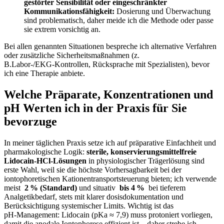
gestörter ​Sensibilität oder ⁣eingeschränkter
Kommunikationsfähigkeit:
Dosierung und Überwachung
sind ⁤problematisch, daher meide ich die Methode oder passe
sie extrem vorsichtig an.
Bei allen genannten Situationen bespreche⁣ ich alternative Verfahren
oder zusätzliche‌ Sicherheitsmaßnahmen (z.​
B.Labor‑/EKG‑Kontrollen, Rücksprache mit ​Spezialisten), bevor
ich eine Therapie anbiete.
Welche Präparate, Konzentrationen und
pH ⁢Werten ich in der Praxis für Sie
bevorzuge
In meiner täglichen Praxis setze ich auf präparative Einfachheit​ und
⁢pharmakologische Logik:
sterile, konservierungsmittelfreie
⁢Lidocain‑HCl‑Lösungen
in physiologischer ‌Trägerlösung sind
erste ⁣Wahl, weil sie die ‌höchste Vorhersagbarkeit bei ⁤der
iontophoretischen Kationentransportsteuerung​ bieten; ich verwende
meist ⁤
2 % (Standard)
und​ situativ ​
bis 4 %
​ bei tieferem
Analgetikbedarf, stets ‌mit klarer ⁢dosisdokumentation und
Berücksichtigung systemischer Limits. Wichtig ‌ist ‍das
pH‑Management: Lidocain‌ (pKa ≈ 7,9) muss protoniert vorliegen, ​
damit die ​anodale Iontophorese‌ effizient ist – daher strebe ich