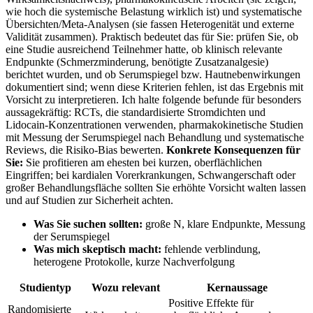
wie ⁣hoch die systemische Belastung wirklich ist) und⁤ systematische
Übersichten/Meta‑Analysen (sie fassen Heterogenität und externe
‌Validität zusammen). Praktisch bedeutet das für Sie: prüfen​ Sie, ob
eine Studie ausreichend Teilnehmer hatte, ob ⁣klinisch relevante
Endpunkte ⁤(Schmerzminderung,‍ benötigte Zusatzanalgesie)
berichtet wurden, und ob Serumspiegel bzw. Hautnebenwirkungen
dokumentiert sind; wenn diese​ Kriterien fehlen, ist das Ergebnis mit⁢
Vorsicht zu interpretieren. Ich halte folgende befunde​ für besonders
aussagekräftig: ⁣RCTs, die ⁣standardisierte⁣ Stromdichten und
Lidocain‑Konzentrationen ‍verwenden, pharmakokinetische Studien
mit Messung der Serumspiegel​ nach Behandlung und systematische
Reviews, die Risiko‑Bias bewerten.
Konkrete Konsequenzen für
Sie:
Sie profitieren am ehesten ‌bei kurzen, oberflächlichen​
Eingriffen; bei kardialen Vorerkrankungen, Schwangerschaft ⁣oder
großer Behandlungsfläche sollten Sie ⁢erhöhte⁢ Vorsicht walten lassen
und auf ⁣Studien zur Sicherheit achten.
Was Sie⁤ suchen sollten:
große N, klare Endpunkte, Messung
der Serumspiegel
Was mich skeptisch ‍macht:
fehlende verblindung,
heterogene Protokolle,⁤ kurze Nachverfolgung
Studientyp
Wozu relevant
Kernaussage
Positive ⁤Effekte für
Randomisierte