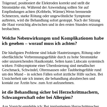
Trägerauf, ‍positioniert die Elektroden ⁣korrekt und stellt die
Stromstärke ​ein. Während der Anwendung sollten Sie auf‌
Empfindungen ⁣achten (Kribbeln, Wärme).Wenn brennende
Schmerzen, starke Rötung oder ungewöhnliche Symptome
auftreten, wird ‍die Behandlung sofort gestoppt. Nach‌ der Sitzung
die Haut ⁢vorsichtig abwischen und in den ersten Stunden ‍reizungen
beobachten.
Welche Nebenwirkungen und Komplikationen habe⁤
ich gesehen – worauf muss‌ ich⁤ achten?
Die häufigsten Probleme sind ‌lokale ‍Hautreizungen, Rötung ​oder
oberflächliche Verbrennungsgefühle durch ⁢zu hohe Stromstärke
oder unzureichenden Hautkontakt.⁤ Selten kann ‍Lidocain ‌systemisch
wirken: Frühsymptome einer Überdosierung ⁤sind metallischer
Geschmack, Schwindel, ⁢Ohrensausen oder Taubheitsgefühle rund
um den Mund – in solchen Fällen sofort ärztliche Hilfe suchen. Bei
Unsicherheit rate ich immer, die behandlung abzubrechen und
kontakt zur Ärztin bzw. zum ‌Arzt‍ aufzunehmen.
ist die Behandlung ‍sicher bei Herzschrittmachern,
Schwangerschaft oder bei⁢ Allergien?
Aus Vorsicht ⁤empfehle ich: Bei implantiertem Herzschrittmacher