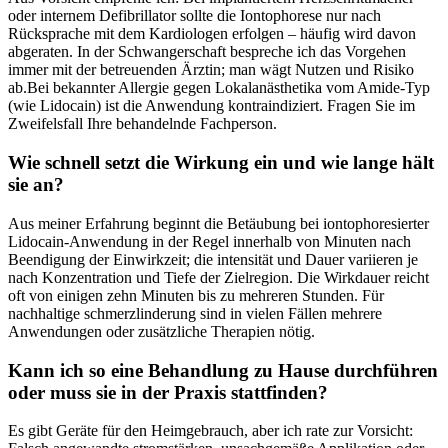
oder internem ⁤Defibrillator sollte die​ Iontophorese ⁢nur nach
Rücksprache mit dem Kardiologen erfolgen – häufig wird davon
abgeraten. In der Schwangerschaft ​bespreche ich⁢ das Vorgehen
immer mit der betreuenden Ärztin; man wägt ‍Nutzen⁢ und Risiko
ab.Bei‍ bekannter Allergie gegen Lokalanästhetika vom Amide‑Typ
(wie Lidocain) ist die Anwendung kontraindiziert. Fragen Sie im
Zweifelsfall Ihre‌ behandelnde Fachperson.
Wie schnell ‍setzt die ‍Wirkung ein ⁢und wie lange ​hält
sie an?
Aus meiner Erfahrung beginnt die Betäubung bei iontophoresierter
Lidocain‑Anwendung in der Regel innerhalb von Minuten nach
Beendigung der Einwirkzeit; die ​intensität und Dauer variieren je
nach Konzentration und Tiefe der Zielregion. Die Wirkdauer reicht
oft‌ von einigen zehn Minuten bis zu mehreren Stunden. Für
nachhaltige schmerzlinderung sind in vielen Fällen mehrere
Anwendungen oder‍ zusätzliche⁢ Therapien ‍nötig.
Kann ich so eine Behandlung zu Hause durchführen
oder muss sie​ in der Praxis stattfinden?
Es gibt Geräte für den Heimgebrauch, aber ich rate zur Vorsicht: