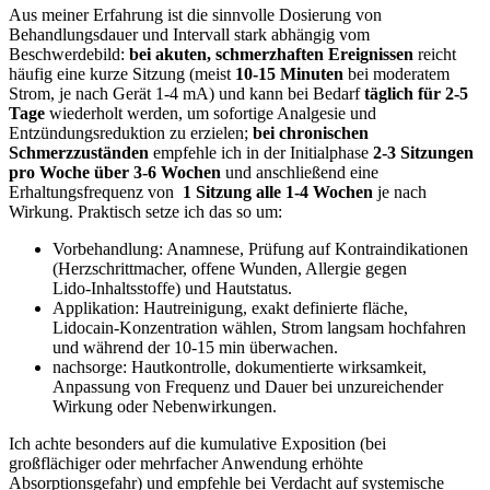
Aus⁢ meiner ‌Erfahrung ist die sinnvolle Dosierung von
Behandlungsdauer ⁢und Intervall⁤ stark abhängig​ vom
Beschwerdebild:
bei ‍akuten, schmerzhaften Ereignissen
reicht
häufig eine kurze Sitzung (meist
10-15​ Minuten
bei⁣ moderatem
Strom, je nach Gerät 1-4 mA) und ⁤kann⁢ bei ‌Bedarf
täglich⁣ für 2-5
Tage
wiederholt werden, um sofortige Analgesie und
Entzündungsreduktion⁢ zu erzielen;
bei chronischen
Schmerzzuständen
⁣empfehle ich in der Initialphase
2-3 Sitzungen
pro Woche ​über 3-6​ Wochen
und anschließend eine
Erhaltungsfrequenz‌ von ⁤
1 Sitzung ⁤alle 1-4 Wochen
⁢je‍ nach​
Wirkung. ​Praktisch setze ich das so ⁣um:‌ ⁣
Vorbehandlung: Anamnese,⁤ Prüfung auf Kontraindikationen
(Herzschrittmacher, offene Wunden, Allergie gegen
⁣Lido‑Inhaltsstoffe) und Hautstatus.
Applikation:⁢ Hautreinigung, exakt definierte fläche,⁣
Lidocain‑Konzentration wählen, Strom langsam hochfahren
und während der 10-15⁣ min überwachen.
nachsorge: Hautkontrolle, dokumentierte wirksamkeit,
Anpassung‍ von Frequenz und Dauer bei unzureichender
‍Wirkung oder Nebenwirkungen.
Ich achte besonders auf die kumulative Exposition (bei⁢
großflächiger oder⁢ mehrfacher ‌Anwendung erhöhte
Absorptionsgefahr) und empfehle bei Verdacht auf systemische