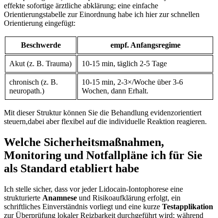
effekte ⁣sofortige ärztliche abklärung; eine einfache
Orientierungstabelle⁣ zur Einordnung habe ich ⁤hier​ zur‍ schnellen
Orientierung eingefügt:
Beschwerde
empf. Anfangsregime
Akut (z. B. Trauma)
10-15⁤ min,‌ täglich​ 2-5‍ Tage
chronisch (z. ‍B.
10-15 min, ⁢2-3×/Woche über ⁣3-6
neuropath.)
Wochen, dann Erhalt.
⁣Mit dieser Struktur ​können Sie​ die ⁤Behandlung evidenzorientiert
steuern,dabei aber flexibel auf die individuelle Reaktion reagieren.
Welche Sicherheitsmaßnahmen,
Monitoring​ und ⁣Notfallpläne ich für Sie
als Standard etabliert‍ habe
Ich⁤ stelle sicher, dass⁣ vor jeder Lidocain‑Iontophorese eine
strukturierte‌
Anamnese
und ​Risikoaufklärung ​erfolgt, ein‍
schriftliches Einverständnis vorliegt und eine kurze
Testapplikation
zur Überprüfung lokaler Reizbarkeit durchgeführt wird;‌ während