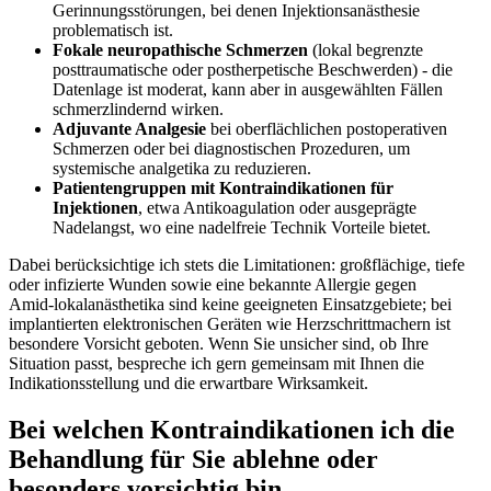
Gerinnungsstörungen, bei denen ⁢Injektionsanästhesie
problematisch ist.
Fokale neuropathische Schmerzen
(lokal begrenzte
posttraumatische ⁢oder postherpetische Beschwerden) ⁢- die
Datenlage ist moderat,⁢ kann aber in ausgewählten Fällen
schmerzlindernd wirken.
Adjuvante Analgesie
bei​ oberflächlichen postoperativen
Schmerzen oder​ bei diagnostischen Prozeduren, um
⁤systemische analgetika zu reduzieren.
Patientengruppen mit⁣ Kontraindikationen für
Injektionen
, etwa Antikoagulation oder ausgeprägte⁤
Nadelangst, wo⁢ eine nadelfreie Technik Vorteile bietet.
Dabei berücksichtige ich stets die‍ Limitationen: großflächige, tiefe
oder infizierte Wunden sowie eine bekannte Allergie ⁢gegen
Amid‑lokalanästhetika sind keine geeigneten Einsatzgebiete;​ bei
implantierten ⁢elektronischen Geräten wie Herzschrittmachern ist
besondere‌ Vorsicht⁢ geboten.‍ Wenn Sie ‍unsicher sind, ob Ihre
Situation passt,‌ bespreche ich ⁢gern gemeinsam mit Ihnen die
⁢Indikationsstellung und die ⁣erwartbare ‍Wirksamkeit.
Bei welchen Kontraindikationen ich die
Behandlung für ⁣Sie ablehne oder
⁣besonders vorsichtig bin