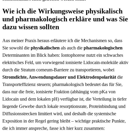
Wie ich die Wirkungsweise physikalisch
und pharmakologisch erkläre und was Sie
dazu wissen ⁤sollten
Aus ⁤meiner Praxis​ heraus erläutere ich die Mechanismen so, dass
‌Sie‌ sowohl die
physikalischen
als⁣ auch die
pharmakologischen
Determinanten im ‌Blick ⁣haben: Iontophorese nutzt ein ‌schwaches​
elektrisches Feld, um vorwiegend ionisierte Lidocain‑moleküle aktiv
durch die ​Stratum ‌corneum‑Barriere⁤ zu transportieren, wobei
Stromdichte, Anwendungsdauer und Elektrodenpolarität
die
Transporteffizienz steuern; pharmakologisch bedeutet das​ für Sie,
⁣dass nur ‍die freie, ionisierte Fraktion (abhängig vom pKa von
Lidocain und dem⁤ lokalen⁤ pH) verfügbar ist, die Verteilung in tiefer
liegende Gewebe⁢ durch⁢ lokale resorptionsrate, Proteinbindung ​und
Diffusionsstrecken limitiert wird, und deshalb​ die systemische
Exposition in⁢ der Regel ‌gering bleibt – wichtige praktische Punkte,
die ich immer ‍anspreche, fasse ich hier kurz⁣ zusammen: