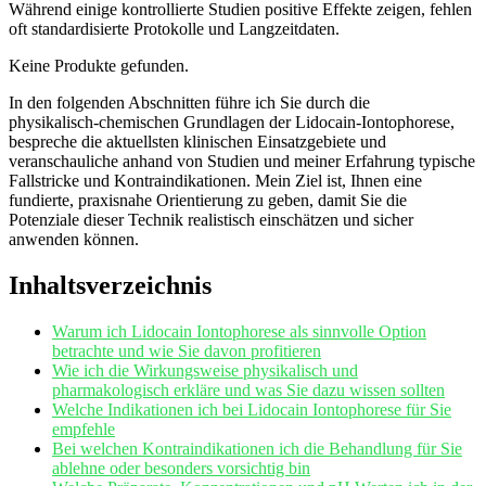
Während einige kontrollierte​ Studien positive⁣ Effekte zeigen, fehlen
oft standardisierte Protokolle und ⁣Langzeitdaten.
Keine Produkte gefunden.
In ⁢den folgenden Abschnitten führe ich​ Sie durch die
physikalisch‑chemischen Grundlagen der Lidocain‑Iontophorese,
bespreche die aktuellsten klinischen Einsatzgebiete und
veranschauliche anhand von Studien und meiner Erfahrung ⁣typische
Fallstricke und Kontraindikationen. Mein Ziel ist, Ihnen ⁢eine
fundierte, praxisnahe ​Orientierung zu geben, damit ⁣Sie die
Potenziale ​dieser Technik‌ realistisch ‌einschätzen und⁤ sicher
anwenden können.
Inhaltsverzeichnis
Warum ich ⁤Lidocain​ Iontophorese als sinnvolle⁣ Option
⁣betrachte und wie Sie davon profitieren
Wie ich die ​Wirkungsweise physikalisch und
pharmakologisch erkläre und was Sie ⁤dazu wissen ‌sollten
Welche Indikationen ich bei Lidocain Iontophorese für Sie
empfehle
Bei welchen Kontraindikationen ich ‍die Behandlung⁣ für⁣ Sie
ablehne oder besonders vorsichtig bin