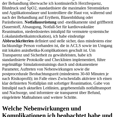
der Behandlung überwache ich⁣ kontinuierlich Herzfrequenz,
Blutdruck‌ und‍ SpO2, standardisiere die maximalen Stromstärken
und Applikationsdauer und kontrolliere‌ die Haut vor,⁣ während und
nach der Behandlung auf Erythem, Blasenbildung oder‌
Parästhesien.
Notfallausrüstung
und -medikamente sind griffbereit
(Sauerstoff, Absaugung, Notfall‑Set für kardiovaskuläre
Reanimation, niederdosiertes intralipid für vermutete systemische
Lokalanästhetikaintoxikation), ich habe​ eindeutige
Abbruchkriterien
definiert und stelle sicher, dass mindestens eine
fachkundige Person ‌vorhanden ist, die in ACLS⁤ sowie im Umgang
mit lokalen anästhetika‑Komplikationen geschult ist. Um
Transparenz⁣ und Sicherheit‍ zu ⁣gewährleisten, habe ich
standardisierte Protokolle und Checklisten implementiert, führe
regelmäßige Simulationstrainings durch⁤ und dokumentiere
Parameter, Auftreten von‌ Nebenwirkungen sowie die
postprocedurale Beobachtungszeit (mindestens ⁤30-60 ‍Minuten je
nach Risikoprofil); im Falle eines Zwischenfalls aktiviere ich einen
klar definierten Notfallplan mit sofortiger Reanimation, Gabe von
Intralipid ⁣nach aktuellen Leitlinien, gegebenenfalls notfalltransport
und⁤ Nachsorge, und informiere ‌sie transparent über‌ Befund,
eingeleitete Maßnahmen und weitere Schritte.
Welche Nebenwirkungen und
⁢Komplikationen⁣ ich beobachtet habe und