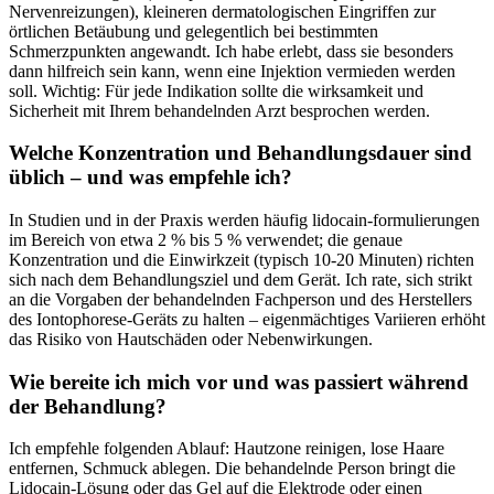
Nervenreizungen), kleineren dermatologischen Eingriffen zur
örtlichen Betäubung und gelegentlich bei bestimmten
⁤Schmerzpunkten angewandt. Ich habe erlebt, dass sie besonders
dann hilfreich‍ sein kann,⁤ wenn eine Injektion vermieden werden
soll. Wichtig: Für jede Indikation sollte die wirksamkeit und
Sicherheit⁢ mit Ihrem behandelnden Arzt besprochen ⁢werden.
Welche Konzentration und Behandlungsdauer‍ sind
üblich – ⁢und was empfehle ich?
In Studien und in der Praxis werden häufig ⁣lidocain‑formulierungen‌
im Bereich von etwa 2 % bis 5 % verwendet; die genaue
Konzentration und ⁢die Einwirkzeit (typisch 10-20 Minuten) richten
sich nach dem Behandlungsziel und dem Gerät. ‌Ich rate, sich ‍strikt
an‌ die Vorgaben der‍ behandelnden Fachperson und​ des Herstellers
des Iontophorese‑Geräts ⁤zu halten – eigenmächtiges Variieren⁣ erhöht
das Risiko von Hautschäden⁢ oder Nebenwirkungen.
Wie bereite ⁤ich mich⁤ vor und was passiert während
der Behandlung?
Ich empfehle folgenden Ablauf: ⁤Hautzone reinigen, lose Haare
entfernen, Schmuck ablegen. Die behandelnde Person bringt die
‌Lidocain‑Lösung oder das Gel auf die ​Elektrode oder einen‍