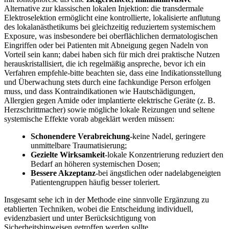
‌Alternative zur ‍klassischen lokalen⁣ Injektion: die transdermale
Elektroselektion ermöglicht eine kontrollierte, lokalisierte anflutung
des lokalanästhetikums bei ​gleichzeitig reduziertem systemischem
Exposure, was insbesondere bei oberflächlichen ​dermatologischen
Eingriffen oder bei Patienten ​mit Abneigung gegen Nadeln von
Vorteil sein‌ kann; dabei haben sich für mich drei‌ praktische Nutzen
herauskristallisiert, ‌die ich regelmäßig anspreche, bevor ich ein
Verfahren empfehle-bitte beachten sie, dass eine Indikationsstellung
und Überwachung stets durch eine fachkundige Person erfolgen
muss,⁢ und ⁣dass Kontraindikationen ‍wie Hautschädigungen,
‌Allergien gegen Amide oder implantierte ‌elektrische Geräte (z. B.
Herzschrittmacher) sowie⁣ mögliche lokale Reizungen und seltene
systemische Effekte vorab abgeklärt werden müssen:
Schonendere Verabreichung
-keine Nadel, geringere
unmittelbare Traumatisierung;
Gezielte Wirksamkeit
-lokale Konzentrierung reduziert den
Bedarf an höheren systemischen Dosen;
Bessere ​Akzeptanz
-bei ängstlichen oder nadelabgeneigten
Patientengruppen ⁢häufig ‌besser‍ toleriert.
Insgesamt sehe ⁤ich in der Methode eine sinnvolle Ergänzung zu⁤
etablierten ⁤Techniken, wobei die Entscheidung individuell,
evidenzbasiert und unter Berücksichtigung von
Sicherheitshinweisen getroffen werden sollte.