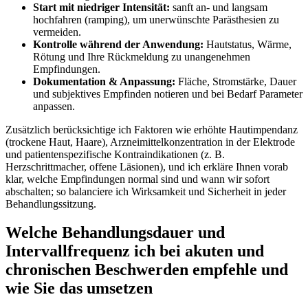
Start mit niedriger Intensität:
sanft an- und langsam
hochfahren​ (ramping), ⁣um unerwünschte Parästhesien zu
vermeiden.
Kontrolle während der ⁢Anwendung:
‍Hautstatus,⁢ Wärme,
Rötung und Ihre Rückmeldung zu unangenehmen
Empfindungen.
Dokumentation⁣ &‌ Anpassung:
Fläche, Stromstärke, ‍Dauer
‌und subjektives Empfinden notieren und bei Bedarf Parameter
anpassen.
Zusätzlich ​berücksichtige ich Faktoren wie erhöhte ​Hautimpendanz
(trockene Haut, Haare), Arzneimittelkonzentration in der Elektrode
und patientenspezifische‌ Kontraindikationen (z. B.
Herzschrittmacher, offene Läsionen), und ich erkläre Ihnen vorab
klar, ⁤welche Empfindungen ⁤normal sind ⁢und wann wir sofort
abschalten; so‍ balanciere ich⁢ Wirksamkeit und⁤ Sicherheit ⁤in jeder
Behandlungssitzung.
Welche Behandlungsdauer und
Intervallfrequenz ich bei akuten und
chronischen Beschwerden empfehle und
wie Sie das umsetzen