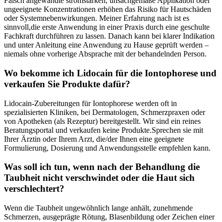
Falsch angewandte stromstärken, unsachgemäße Applikation oder
ungeeignete Konzentrationen erhöhen das Risiko für Hautschäden⁤
oder Systemnebenwirkungen. Meiner Erfahrung nach‌ ist ⁢es
sinnvoll,die erste Anwendung ‍in einer Praxis⁤ durch eine geschulte
Fachkraft durchführen zu⁣ lassen. Danach kann bei klarer Indikation
und unter Anleitung eine Anwendung zu Hause geprüft ‍werden –
niemals ohne vorherige Absprache mit der behandelnden Person.
Wo bekomme ich Lidocain für die Iontophorese und
verkaufen Sie Produkte dafür?
Lidocain‑Zubereitungen ‌für⁢ Iontophorese werden oft in⁢
spezialisierten Kliniken, bei Dermatologen, Schmerzpraxen oder
von​ Apotheken (als ‌Rezeptur) bereitgestellt. Wir⁢ sind ein reines⁢
Beratungsportal und verkaufen keine Produkte.Sprechen sie mit
Ihrer Ärztin oder ⁣Ihrem Arzt, die/der Ihnen eine geeignete
⁤Formulierung,⁣ Dosierung und Anwendungsstelle empfehlen kann.
Was‍ soll ich tun, wenn nach der Behandlung die⁤
Taubheit nicht verschwindet oder die ​Haut ‌sich
verschlechtert?
Wenn die Taubheit ungewöhnlich lange anhält, zunehmende
Schmerzen, ausgeprägte Rötung, Blasenbildung oder Zeichen einer