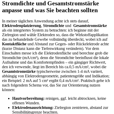
‌Stromdichte und Gesamtstromstärke
anpasse und was⁤ Sie beachten sollten
In meiner täglichen Anwendung achte ich stets ‌darauf,
Elektrodenplatzierung
,⁣
Stromdichte
⁣und ‌
Gesamtstromstärke
als ‍ein integriertes ⁤System zu betrachten: ich beginne⁢ mit⁣ der
Zielregion und wähle Elektroden so, dass die Wirkstoffapplikation
⁣das zu‍ behandelnde Gewebe vollständig überdeckt, wobei ich auf
Kontaktfläche
und Abstand ​zur Gegen- oder Rückelektrode achte
(kurze Distanz kann die Tiefenwirkung ‌verändern). Vor dem
Einschalten ​messe ich die Elektrodenfläche und berechne grob‌ die
Stromdichte (mA/cm²), denn die Stromdichte⁣ beeinflusst die​ lokale
Aufnahme und das Komfortempfinden‌ – ein ‌gängiger Richtwert,
den ich verwende,⁤ liegt⁣ im Bereich ‌bis ca.0,5 mA/cm², wobei die
Gesamtstromstärke
typischerweise zwischen⁣ 1-4 mA⁢ variiert,
abhängig von Elektrodengeometrie, patientengröße ⁣und Indikation;
⁤ein Beispiel: 2 mA auf 5 cm² ergibt 0,4 mA/cm². Praktisch gehe ich
nach⁢ folgendem⁣ Schema vor, das Sie‍ zur Orientierung nutzen
können:
Hautvorbereitung:
reinigen,​ ggf. leicht abtrocknen, keine
offenen Wunden.
Elektrodenausrichtung:
Zielregion‌ zentrieren, abstand zur
Sensibilitätsgrenze beachten.